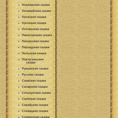
Норвежские сказки
Океанийские сказки
Орокские сказки
Орочские сказки
Осетинские сказки
Пакистанские сказки
Папуасские сказки
Персидские сказки
Польские сказки
Португальские
сказки
Румынские сказки
Русские сказки
Саамские сказки
Саларские сказки
Селькупские сказки
Сербские сказки
Сирийские сказки
Словацкие сказки
Словенские сказки