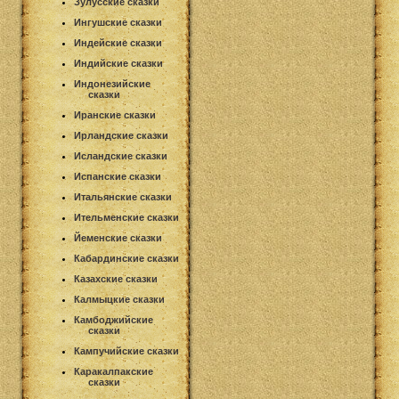
Зулусские сказки
Ингушские сказки
Индейские сказки
Индийские сказки
Индонезийские
сказки
Иранские сказки
Ирландские сказки
Исландские сказки
Испанские сказки
Итальянские сказки
Ительменские сказки
Йеменские сказки
Кабардинские сказки
Казахские сказки
Калмыцкие сказки
Камбоджийские
сказки
Кампучийские сказки
Каракалпакские
сказки