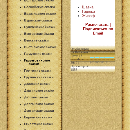
Болгарские сказки
Шавка
Боснийские сказки
Гадюка
Бразильские сказки
Жираф
Бурятские сказки
Распечатать |
Бушменские сказки
Подписаться по
Email
Венгерские сказки
Вепские сказки
Вьетнамские сказки
Опубликовал:
La Princesse
|
Гагаузские сказки
Дата: 18
сентября
Герцеговинские
(голосов: 0)
2010 |
сказки
Просмотров:
1555
Греческие сказки
Грузинские сказки
Даосские сказки
Даргинские сказки
Датские сказки
Долганские сказки
Дунганские сказки
Еврейские сказки
Египетские сказки