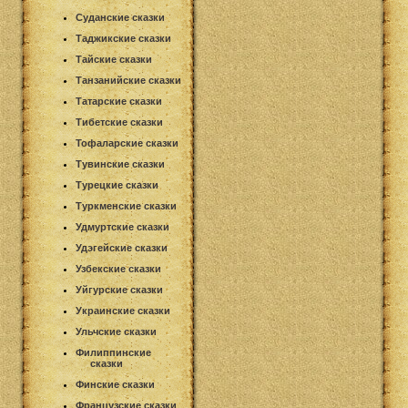
Суданские сказки
Таджикские сказки
Тайские сказки
Танзанийские сказки
Татарские сказки
Тибетские сказки
Тофаларские сказки
Тувинские сказки
Турецкие сказки
Туркменские сказки
Удмуртские сказки
Удэгейские сказки
Узбекские сказки
Уйгурские сказки
Украинские сказки
Ульчские сказки
Филиппинские
сказки
Финские сказки
Французские сказки