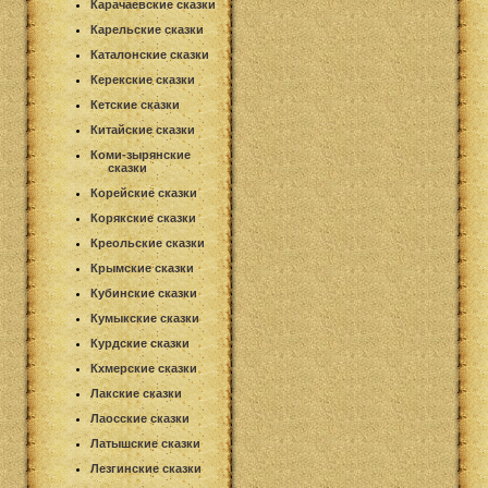
Карачаевские сказки
Карельские сказки
Каталонские сказки
Керекские сказки
Кетские сказки
Китайские сказки
Коми-зырянские
сказки
Корейские сказки
Корякские сказки
Креольские сказки
Крымские сказки
Кубинские сказки
Кумыкские сказки
Курдские сказки
Кхмерские сказки
Лакские сказки
Лаосские сказки
Латышские сказки
Лезгинские сказки