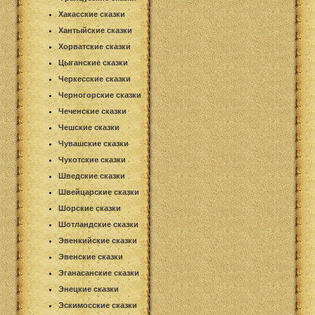
Хакасские сказки
Хантыйские сказки
Хорватские сказки
Цыганские сказки
Черкесские сказки
Черногорские сказки
Чеченские сказки
Чешские сказки
Чувашские сказки
Чукотские сказки
Шведские сказки
Швейцарские сказки
Шорские сказки
Шотландские сказки
Эвенкийские сказки
Эвенские сказки
Эганасанские сказки
Энецкие сказки
Эскимосские сказки