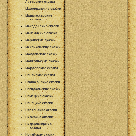
Литовские сказки
Мавриканские сказки
Мадагаскарские
сказки
Македонские сказки
Мансийские сказки
Марийские сказки
Мексиканские сказки
Молдавские сказки
Монгольские сказки
Мордовские сказки
Нанайские сказки
Нганасанские сказки
Негидальские сказки
Немецкие сказки
Ненецкие сказки
Непальские сказки
Нивхские сказки
Нидерландские
сказки
Ногайские сказки