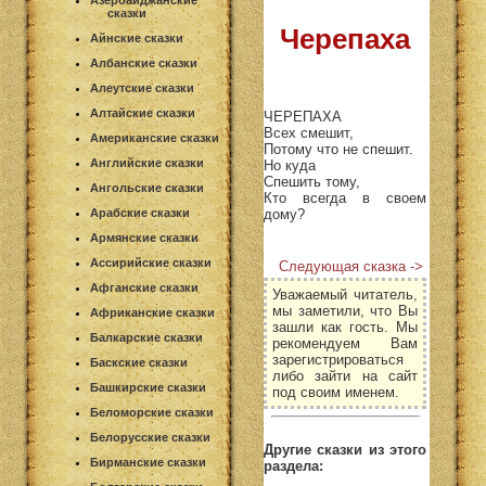
Азербайджанские
сказки
Черепаха
Айнские сказки
Албанские сказки
Алеутские сказки
Алтайские сказки
ЧЕРЕПАХА
Всех смешит,
Американские сказки
Потому что не спешит.
Английские сказки
Но куда
Спешить тому,
Ангольские сказки
Кто всегда в своем
дому?
Арабские сказки
Армянские сказки
Ассирийские сказки
Следующая сказка ->
Афганские сказки
Уважаемый читатель,
мы заметили, что Вы
Африканские сказки
зашли как гость. Мы
Балкарские сказки
рекомендуем Вам
зарегистрироваться
Баскские сказки
либо зайти на сайт
Башкирские сказки
под своим именем.
Беломорские сказки
Белорусские сказки
Другие сказки из этого
Бирманские сказки
раздела: