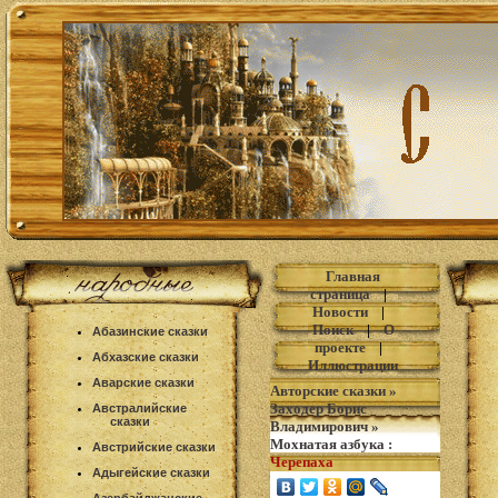
Главная
страница
|
Новости
|
Поиск
|
О
Абазинские сказки
проекте
|
Абхазские сказки
Иллюстрации
Аварские сказки
Авторские сказки
»
Заходер Борис
Австралийские
сказки
Владимирович
»
Мохнатая азбука
:
Австрийские сказки
Черепаха
Адыгейские сказки