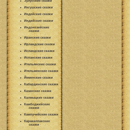
Зулусские сказки
Ингушские сказки
Индейские сказки
Индийские сказки
Индонезийские
сказки
Иранские сказки
Ирландские сказки
Исландские сказки
Испанские сказки
Итальянские сказки
Ительменские сказки
Йеменские сказки
Кабардинские сказки
Казахские сказки
Калмыцкие сказки
Камбоджийские
сказки
Кампучийские сказки
Каракалпакские
сказки