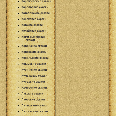
Карачаевские сказки
Карельские сказки
Каталонские сказки
Керекские сказки
Кетские сказки
Китайские сказки
Коми-зырянские
сказки
Корейские сказки
Корякские сказки
Креольские сказки
Крымские сказки
Кубинские сказки
Кумыкские сказки
Курдские сказки
Кхмерские сказки
Лакские сказки
Лаосские сказки
Латышские сказки
Лезгинские сказки