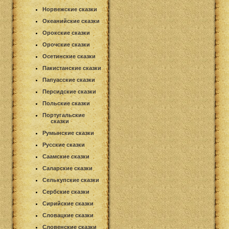
Норвежские сказки
Океанийские сказки
Орокские сказки
Орочские сказки
Осетинские сказки
Пакистанские сказки
Папуасские сказки
Персидские сказки
Польские сказки
Португальские
сказки
Румынские сказки
Русские сказки
Саамские сказки
Саларские сказки
Селькупские сказки
Сербские сказки
Сирийские сказки
Словацкие сказки
Словенские сказки