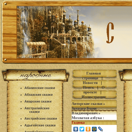
Главная
страница
|
Новости
|
Поиск
|
О
Абазинские сказки
проекте
|
Абхазские сказки
Иллюстрации
Аварские сказки
Авторские сказки
»
Заходер Борис
Австралийские
сказки
Владимирович
»
Мохнатая азбука
:
Австрийские сказки
Гадюка
Адыгейские сказки