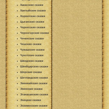
Хакасские сказки
Хантыйские сказки
Хорватские сказки
Цыганские сказки
Черкесские сказки
Черногорские сказки
Чеченские сказки
Чешские сказки
Чувашские сказки
Чукотские сказки
Шведские сказки
Швейцарские сказки
Шорские сказки
Шотландские сказки
Эвенкийские сказки
Эвенские сказки
Эганасанские сказки
Энецкие сказки
Эскимосские сказки