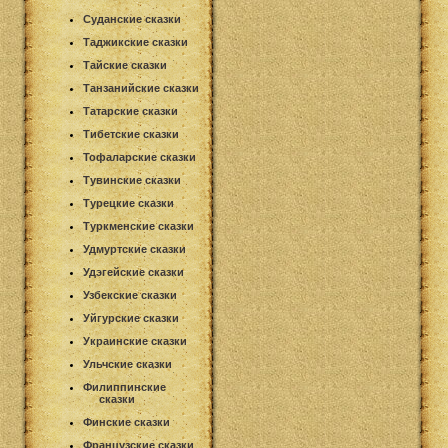
Суданские сказки
Таджикские сказки
Тайские сказки
Танзанийские сказки
Татарские сказки
Тибетские сказки
Тофаларские сказки
Тувинские сказки
Турецкие сказки
Туркменские сказки
Удмуртские сказки
Удэгейские сказки
Узбекские сказки
Уйгурские сказки
Украинские сказки
Ульчские сказки
Филиппинские
сказки
Финские сказки
Французские сказки