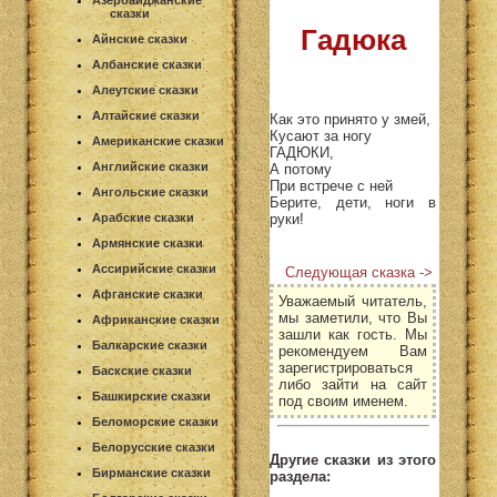
Азербайджанские
сказки
Гадюка
Айнские сказки
Албанские сказки
Алеутские сказки
Алтайские сказки
Как это принято у змей,
Кусают за ногу
Американские сказки
ГАДЮКИ,
Английские сказки
А потому
При встрече с ней
Ангольские сказки
Берите, дети, ноги в
руки!
Арабские сказки
Армянские сказки
Ассирийские сказки
Следующая сказка ->
Афганские сказки
Уважаемый читатель,
мы заметили, что Вы
Африканские сказки
зашли как гость. Мы
Балкарские сказки
рекомендуем Вам
зарегистрироваться
Баскские сказки
либо зайти на сайт
Башкирские сказки
под своим именем.
Беломорские сказки
Белорусские сказки
Другие сказки из этого
Бирманские сказки
раздела: