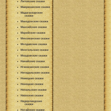
Литовские сказки
Мавриканские сказки
Мадагаскарские
сказки
Македонские сказки
Мансийские сказки
Марийские сказки
Мексиканские сказки
Молдавские сказки
Монгольские сказки
Мордовские сказки
Нанайские сказки
Нганасанские сказки
Негидальские сказки
Немецкие сказки
Ненецкие сказки
Непальские сказки
Нивхские сказки
Нидерландские
сказки
Ногайские сказки