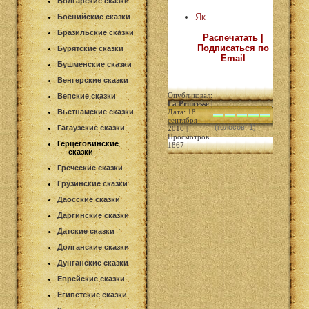
Болгарские сказки
Як
Боснийские сказки
Бразильские сказки
Распечатать |
Подписаться по
Бурятские сказки
Email
Бушменские сказки
Венгерские сказки
Опубликовал:
Вепские сказки
La Princesse
|
Вьетнамские сказки
Дата: 18
сентября
(голосов: 1)
Гагаузские сказки
2010 |
Просмотров:
Герцеговинские
1867
сказки
Греческие сказки
Грузинские сказки
Даосские сказки
Даргинские сказки
Датские сказки
Долганские сказки
Дунганские сказки
Еврейские сказки
Египетские сказки