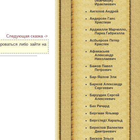
(Мзечабук)
Ираклиевич
Ангелов Андрей
Андерсен Ганс
Христиан
Арджилли Марчелло,
Парка Габриэлла
Следующая сказка ->
Асбьерсен Петер
роваться либо зайти на
Кристен
Афанасьев
Александр
Николаевич
Бажов Павел
Петрович
Бар-Яалом Эли
Барков Александр
Сергеевич
Баруздин Сергей
Алексеевич
Бах Ричард
Бергман Яльмар
Бергстедт Харальд
Берестов Валентин
Дмитриевич
Бесков Эльсе