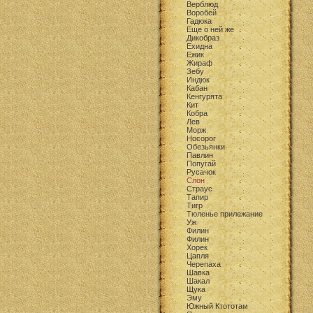
Верблюд
Воробей
Гадюка
Еще о ней же
Дикобраз
Ехидна
Ежик
Жираф
Зебу
Индюк
Кабан
Кенгурята
Кит
Кобра
Лев
Морж
Носорог
Обезьянки
Павлин
Попугай
Русачок
Слон
Страус
Тапир
Тигр
Тюленье прилежание
Уж
Филин
Филин
Хорек
Цапля
Черепаха
Шавка
Шакал
Щука
Эму
Южный Ктототам