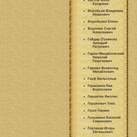
Вестли Анне-
Катарина
Воробьев Владимир
Иванович
Воробьева Елена
Воронин Сергей
Алексеевич
Гайдар (Голиков)
Аркадий
Петрович
Гарин-Михайловский
Николай
Георгиевич
Гаршин Всеволод
Михайлович
Гауф Вильгельм
Гераскина Лия
Борисовна
Гершатор Филлис
Гершкович Това
Гессе Герман
Голышкин Василий
Семенович
Гортунов Игорь
Евгеньевич