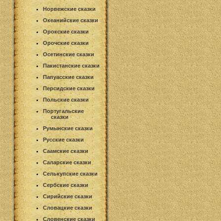
Норвежские сказки
Океанийские сказки
Орокские сказки
Орочские сказки
Осетинские сказки
Пакистанские сказки
Папуасские сказки
Персидские сказки
Польские сказки
Португальские
сказки
Румынские сказки
Русские сказки
Саамские сказки
Саларские сказки
Селькупские сказки
Сербские сказки
Сирийские сказки
Словацкие сказки
Словенские сказки