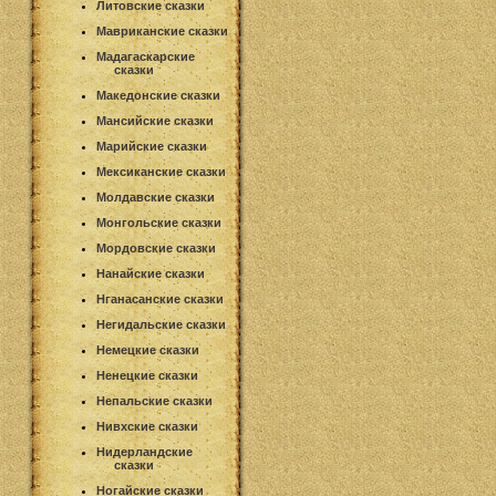
Литовские сказки
Мавриканские сказки
Мадагаскарские
сказки
Македонские сказки
Мансийские сказки
Марийские сказки
Мексиканские сказки
Молдавские сказки
Монгольские сказки
Мордовские сказки
Нанайские сказки
Нганасанские сказки
Негидальские сказки
Немецкие сказки
Ненецкие сказки
Непальские сказки
Нивхские сказки
Нидерландские
сказки
Ногайские сказки