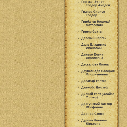
Гофман Эрнст
Теодор Амадей
Гранер Сириус
Теодор
Грибачев Николай
Матвеевич
Гримм братья
Далечин Сергей
Даль Владимир
Иванович
Данько Елена
Яковлевна
Даскалова Лиана
Даувальдер Валерия
Флориановна
Деламар Уолтер
Джекобс Джозеф
Дисней Уолт (Элайас
Уолтер)
Драгунский Виктор
Юзефович
Дринов Стоян
Дурова Наталья
Юрьевна