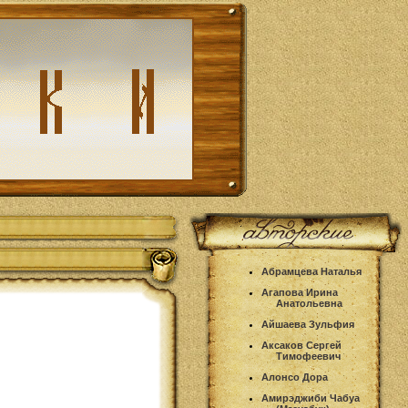
Абрамцева Наталья
Агапова Ирина
Анатольевна
Айшаева Зульфия
Аксаков Сергей
Тимофеевич
Алонсо Дора
Амирэджиби Чабуа