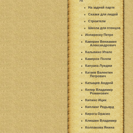
Як
На задней парте
Сказки для людей
Строители
Школа для птенцов
Испиреску Петре
Каверин Вениамин
Александрович
Кальвино Итало
Камерон Полли
Капуана Луиджи
Катаев Валентин
Петрович
Катыщев Андрей
Келер Владимир
Романович
Кипинс Ицик
Киплинг Редьярд
Кирога Орасио
Клюшин Владимир
Колпакова Янина