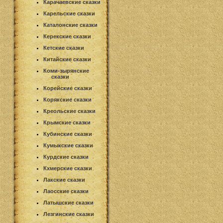
Карачаевские сказки
Карельские сказки
Каталонские сказки
Керекские сказки
Кетские сказки
Китайские сказки
Коми-зырянские
сказки
Корейские сказки
Корякские сказки
Креольские сказки
Крымские сказки
Кубинские сказки
Кумыкские сказки
Курдские сказки
Кхмерские сказки
Лакские сказки
Лаосские сказки
Латышские сказки
Лезгинские сказки