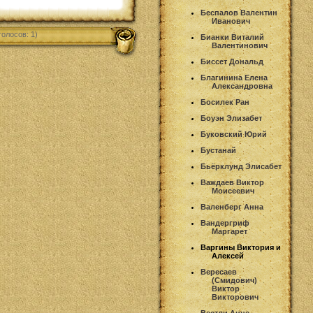
Беспалов Валентин
Иванович
голосов: 1)
Бианки Виталий
Валентинович
Биссет Дональд
Благинина Елена
Александровна
Босилек Ран
Боуэн Элизабет
Буковский Юрий
Бустанай
Бьёрклунд Элисабет
Важдаев Виктор
Моисеевич
Валенберг Анна
Вандергриф
Маргарет
Варгины Виктория и
Алексей
Вересаев
(Смидович)
Виктор
Викторович