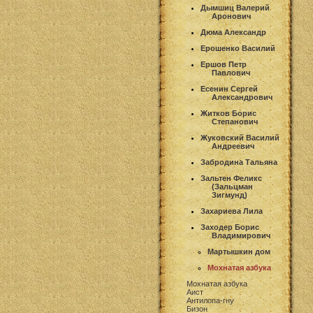
Дымшиц Валерий
Аронович
Дюма Александр
Ерошенко Василий
Ершов Петр
Павлович
Есенин Сергей
Александрович
Житков Борис
Степанович
Жуковский Василий
Андреевич
Забродина Тальяна
Зальтен Феликс
(Зальцман
Зигмунд)
Захариева Лила
Заходер Борис
Владимирович
Мартышкин дом
Мохнатая азбука
Мохнатая азбука
Аист
Антилопа-гну
Бизон