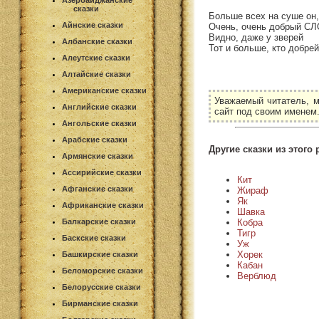
Азербайджанские
сказки
Больше всех на суше он,
Айнские сказки
Очень, очень добрый СЛ
Видно, даже у зверей
Албанские сказки
Тот и больше, кто добрей
Алеутские сказки
Алтайские сказки
Американские сказки
Уважаемый читатель, м
Английские сказки
сайт под своим именем
Ангольские сказки
Арабские сказки
Другие сказки из этого 
Армянские сказки
Ассирийские сказки
Кит
Афганские сказки
Жираф
Як
Африканские сказки
Шавка
Кобра
Балкарские сказки
Тигр
Баскские сказки
Уж
Хорек
Башкирские сказки
Кабан
Беломорские сказки
Верблюд
Белорусские сказки
Бирманские сказки