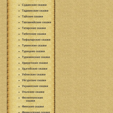
Суданские сказки
Таджикские сказки
Тайские сказки
Танзанийские сказки
Татарские сказки
Тибетские сказки
Тофаларские сказки
Тувинские сказки
Турецкие сказки
Туркменские сказки
Удмуртские сказки
Удэгейские сказки
Узбекские сказки
Уйгурские сказки
Украинские сказки
Ульчские сказки
Филиппинские
сказки
Финские сказки
Французские сказки