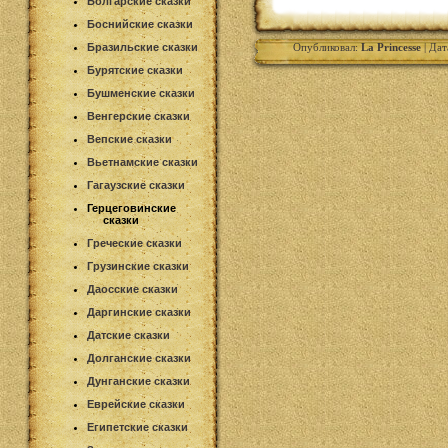
Болгарские сказки
Боснийские сказки
Бразильские сказки
Опубликовал:
La Princesse
| Дат
Бурятские сказки
Бушменские сказки
Венгерские сказки
Вепские сказки
Вьетнамские сказки
Гагаузские сказки
Герцеговинские
сказки
Греческие сказки
Грузинские сказки
Даосские сказки
Даргинские сказки
Датские сказки
Долганские сказки
Дунганские сказки
Еврейские сказки
Египетские сказки