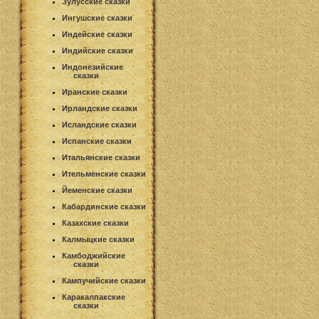
Зулусские сказки
Ингушские сказки
Индейские сказки
Индийские сказки
Индонезийские
сказки
Иранские сказки
Ирландские сказки
Исландские сказки
Испанские сказки
Итальянские сказки
Ительменские сказки
Йеменские сказки
Кабардинские сказки
Казахские сказки
Калмыцкие сказки
Камбоджийские
сказки
Кампучийские сказки
Каракалпакские
сказки