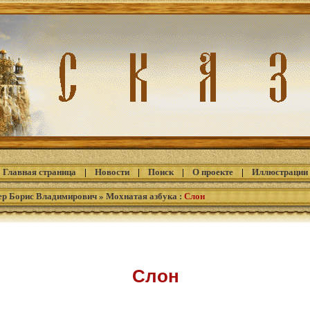
Главная страница
|
Новости
|
Поиск
|
О проекте
|
Иллюстрации
ер Борис Владимирович
»
Мохнатая азбука
:
Слон
Слон