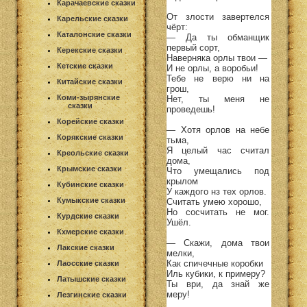
Карачаевские сказки
От злости завертелся
Карельские сказки
чёрт:
Каталонские сказки
— Да ты обманщик
первый сорт,
Керекские сказки
Наверняка орлы твои —
Кетские сказки
И не орлы, а воробьи!
Тебе не верю ни на
Китайские сказки
грош,
Коми-зырянские
Нет, ты меня не
сказки
проведешь!
Корейские сказки
— Хотя орлов на небе
Корякские сказки
тьма,
Я целый час считал
Креольские сказки
дома,
Крымские сказки
Что умещались под
крылом
Кубинские сказки
У каждого нз тех орлов.
Кумыкские сказки
Считать умею хорошо,
Но сосчитать не мог.
Курдские сказки
Ушёл.
Кхмерские сказки
— Скажи, дома твои
Лакские сказки
мелки,
Как спичечные коробки
Лаосские сказки
Иль кубики, к примеру?
Латышские сказки
Ты ври, да знай же
меру!
Лезгинские сказки