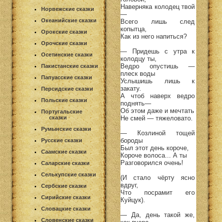
Наверняка колодец твой
Норвежские сказки
—
Океанийские сказки
Всего лишь след
копытца,
Орокские сказки
Как из него напиться?
Орочские сказки
— Придешь с утра к
Осетинские сказки
колодцу ты,
Ведро опустишь —
Пакистанские сказки
плеск воды
Папуасские сказки
Услышишь лишь к
закату.
Персидские сказки
А чтоб наверх ведро
Польские сказки
поднять—
Об этом даже и мечтать
Португальские
сказки
Не смей — тяжеловато.
Румынские сказки
— Козлиной тощей
бороды
Русские сказки
Был этот день короче,
Саамские сказки
Короче волоса... А ты
Разговорился очень!
Саларские сказки
Селькупские сказки
(И стало чёрту ясно
вдруг,
Сербские сказки
Что посрамит его
Сирийские сказки
Куйцук).
Словацкие сказки
— Да, день такой же,
Словенские сказки