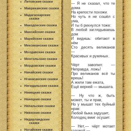
Литовские сказки
— Я не сказал, что те
дома
Мавриканские сказки
На крепости похожи.
Мадагаскарские
Но чуть я не сошёл с
сказки
ума,
И ты б рихнулся тоже:
Македонские сказки
В любой заглядываешь
Мансийские сказки
дом
И видишь: обитают в
Марийские сказки
нём
Мексиканские сказки
Сто десять великанов
—
Молдавские сказки
Красивых и румяных.
Монгольские сказки
Чёрт завопил: —
Мордовские сказки
Неправда, ложь!
Нанайские сказки
Про великанов всё ты
врешь!
Нганасанские сказки
А жили там ежата,
Негидальские сказки
Ещё верней — мышата.
Немецкие сказки
— Ну что ж, быть
Ненецкие сказки
может, ты и прав,
Но у мышат тех буйный
Непальские сказки
нрав:
Нивхские сказки
Любой быка задушит,
Колодец вмиг осушит.
Нидерландские
сказки
— Нет,— чёрт мотает
Ногайские сказки
головой,—