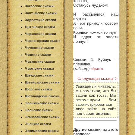
хороша,
Останусь чудаком!
Хакасские сказки
Хантыйские сказки
И рассмеялся наш
шутник.
Хорватские сказки
А чёрт примолк, совсем
Цыганские сказки
поник,
Корявой ножкой топнул
Черкесские сказки
И вдруг от злости
Черногорские сказки
лопнул.
Чеченские сказки
Чешские сказки
Сноски:
1. Куйцук —
Чувашские сказки
плешивец
(кабард.).
Чукотские сказки
обратно
Шведские сказки
Следующая сказка ->
Швейцарские сказки
Уважаемый читатель,
Шорские сказки
мы заметили, что Вы
зашли как гость. Мы
Шотландские сказки
рекомендуем Вам
Эвенкийские сказки
зарегистрироваться
либо зайти на сайт
Эвенские сказки
под своим именем.
Эганасанские сказки
Энецкие сказки
Другие сказки из этого
Эскимосские сказки
раздела: