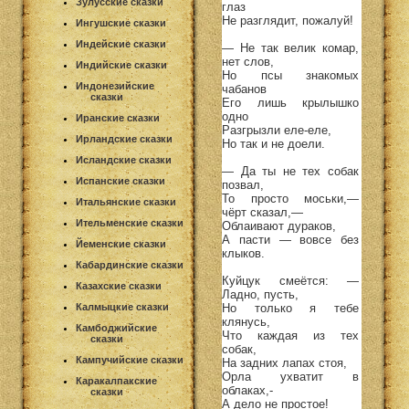
Зулусские сказки
глаз
Не разглядит, пожалуй!
Ингушские сказки
Индейские сказки
— Не так велик комар,
нет слов,
Индийские сказки
Но псы знакомых
Индонезийские
чабанов
сказки
Его лишь крылышко
одно
Иранские сказки
Разгрызли еле-еле,
Ирландские сказки
Но так и не доели.
Исландские сказки
— Да ты не тех собак
Испанские сказки
позвал,
То просто моськи,—
Итальянские сказки
чёрт сказал,—
Ительменские сказки
Облаивают дураков,
А пасти — вовсе без
Йеменские сказки
клыков.
Кабардинские сказки
Куйцук смеётся: —
Казахские сказки
Ладно, пусть,
Калмыцкие сказки
Но только я тебе
клянусь,
Камбоджийские
Что каждая из тех
сказки
собак,
Кампучийские сказки
На задних лапах стоя,
Орла ухватит в
Каракалпакские
облаках,-
сказки
А дело не простое!