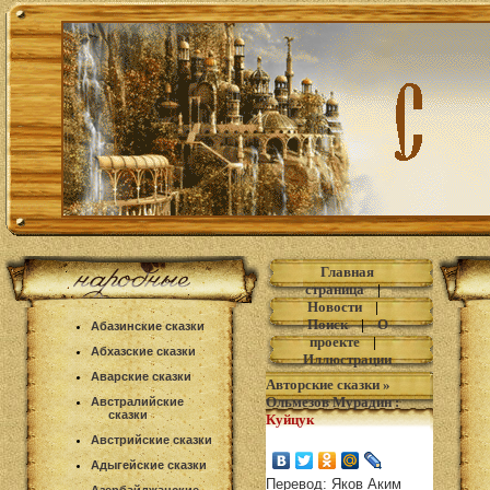
Главная
страница
|
Новости
|
Поиск
|
О
Абазинские сказки
проекте
|
Абхазские сказки
Иллюстрации
Аварские сказки
Авторские сказки
»
Ольмезов Мурадин
:
Австралийские
сказки
Куйцук
Австрийские сказки
Адыгейские сказки
Перевод: Яков Аким