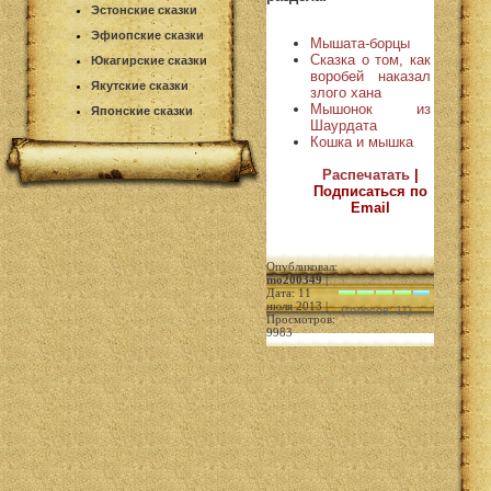
Эстонские сказки
Эфиопские сказки
Мышата-борцы
Сказка о том, как
Юкагирские сказки
воробей наказал
Якутские сказки
злого хана
Мышонок из
Японские сказки
Шаурдата
Кошка и мышка
Распечатать
|
Подписаться по
Email
Опубликовал:
mo200349
|
Дата: 11
июля 2013 |
(голосов: 11)
Просмотров:
9983