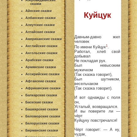
Азербайджанские
сказки
Айнские сказки
Куйцук
Албанские сказки
Алеутские сказки
Алтайские сказки
Давным-давно жил
Американские сказки
человек
1
Английские сказки
По имени Куйцук
.
Работал, хлеб свой
Ангольские сказки
добывал
Арабские сказки
Не покладая рук.
Был невысоким
Армянские сказки
мужичком
Ассирийские сказки
(Так сказка говорит),
Был шутником,
Афганские сказки
весельчаком
(Так сказка говорит).
Африканские сказки
Балкарские сказки
И вот однажды с поля
он,
Баскские сказки
Усталый, возвращался.
Башкирские сказки
И вы поверите ли —
чёрт
Беломорские сказки
Куйцуку повстречался!
Белорусские сказки
Чёрт говорит: — А ну,
Бирманские сказки
чудак,