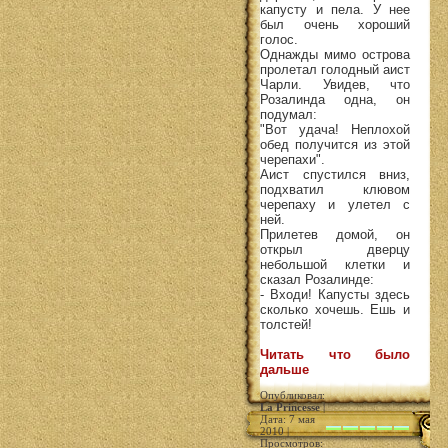
капусту и пела. У нее
был очень хороший
голос.
Однажды мимо острова
пролетал голодный аист
Чарли. Увидев, что
Розалинда одна, он
подумал:
"Вот удача! Неплохой
обед получится из этой
черепахи".
Аист спустился вниз,
подхватил клювом
черепаху и улетел с
ней.
Прилетев домой, он
открыл дверцу
небольшой клетки и
сказал Розалинде:
- Входи! Капусты здесь
сколько хочешь. Ешь и
толстей!
Читать что было
дальше
Опубликовал:
La Princesse
|
Дата: 7 мая
2010 |
Просмотров: