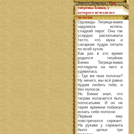
Биссет Дональд
:
Про
тигренка Бинки, у
которого исчезли все
полоски
Однажды Тигрица-мама
задумала испечь
сладкий пирог. Она так
усердно раскатывала
тесто, что мука и
сахарная пудра летали
по всей кухне.
Как раз в это время
родился тигрёнок
Бинки. Тигрица-мама
поглядела на него и
удивилась:
– Где же твои полоски?
Ну ничего, мы всё равно
будем любить тебя, и
без полосок.
Но Бинки знал, что
тиграм полагается быть
полосатыми. И он не
теряя времени побежал
искать себе полоски.
Первым ему
повстречался сержант.
На рукаве у сержанта
было целых три