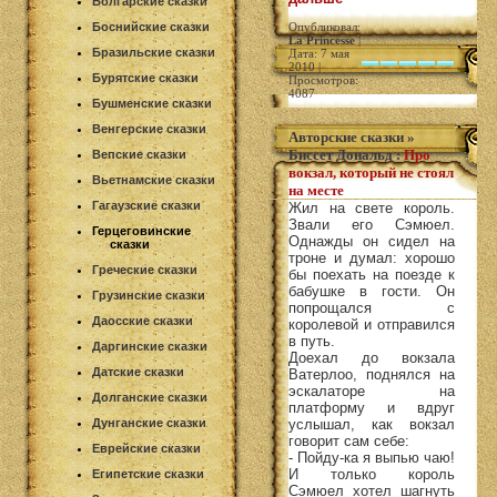
Болгарские сказки
Боснийские сказки
Опубликовал:
La Princesse
|
Бразильские сказки
Дата: 7 мая
2010 |
Бурятские сказки
Просмотров:
4087
Бушменские сказки
Венгерские сказки
Авторские сказки
»
Биссет Дональд
:
Про
Вепские сказки
вокзал, который не стоял
Вьетнамские сказки
на месте
Гагаузские сказки
Жил на свете король.
Звали его Сэмюел.
Герцеговинские
Однажды он сидел на
сказки
троне и думал: хорошо
Греческие сказки
бы поехать на поезде к
бабушке в гости. Он
Грузинские сказки
попрощался с
Даосские сказки
королевой и отправился
в путь.
Даргинские сказки
Доехал до вокзала
Датские сказки
Ватерлоо, поднялся на
эскалаторе на
Долганские сказки
платформу и вдруг
Дунганские сказки
услышал, как вокзал
говорит сам себе:
Еврейские сказки
- Пойду-ка я выпью чаю!
И только король
Египетские сказки
Сэмюел хотел шагнуть