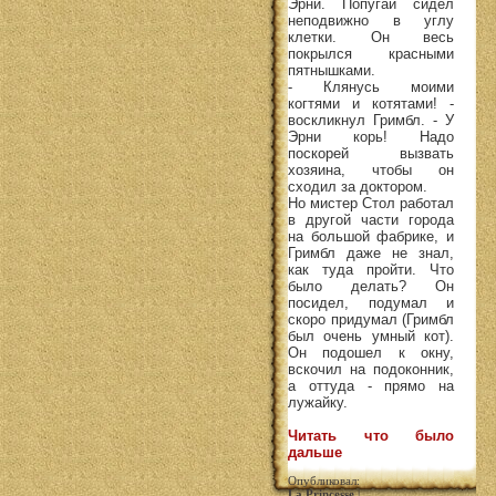
Эрни. Попугай сидел
неподвижно в углу
клетки. Он весь
покрылся красными
пятнышками.
- Клянусь моими
когтями и котятами! -
воскликнул Гримбл. - У
Эрни корь! Надо
поскорей вызвать
хозяина, чтобы он
сходил за доктором.
Но мистер Стол работал
в другой части города
на большой фабрике, и
Гримбл даже не знал,
как туда пройти. Что
было делать? Он
посидел, подумал и
скоро придумал (Гримбл
был очень умный кот).
Он подошел к окну,
вскочил на подоконник,
а оттуда - прямо на
лужайку.
Читать что было
дальше
Опубликовал:
La Princesse
|