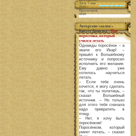
Дата: 7 мая
2010 |
Просмотров:
4049
Авторские сказки
»
Биссет Дональд
:
Про
поросенка, который
учился летать
Однажды поросёнок – а
звали его Икар! –
пришёл к Волшебному
источнику и попросил
исполнить его желание.
Ему давно уже
хотелось научиться
летать.
– Если тебе очень
хочется, я могу сделать
так, что ты полетишь, –
сказал Волшебный
источник. – Но только
для этого тебя сначала
надо превратить в
птицу.
– Нет, я хочу быть
поросёнком!
Поросёнком, который
умеет летать, – сказал