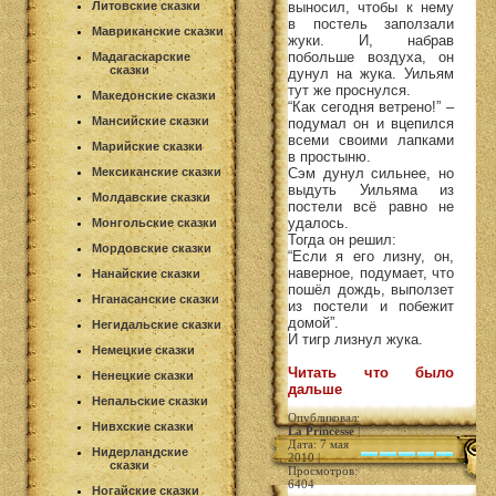
Литовские сказки
выносил, чтобы к нему
в постель заползали
Мавриканские сказки
жуки. И, набрав
побольше воздуха, он
Мадагаскарские
сказки
дунул на жука. Уильям
тут же проснулся.
Македонские сказки
“Как сегодня ветрено!” –
Мансийские сказки
подумал он и вцепился
всеми своими лапками
Марийские сказки
в простыню.
Мексиканские сказки
Сэм дунул сильнее, но
выдуть Уильяма из
Молдавские сказки
постели всё равно не
удалось.
Монгольские сказки
Тогда он решил:
Мордовские сказки
“Если я его лизну, он,
наверное, подумает, что
Нанайские сказки
пошёл дождь, выползет
Нганасанские сказки
из постели и побежит
домой”.
Негидальские сказки
И тигр лизнул жука.
Немецкие сказки
Читать что было
Ненецкие сказки
дальше
Непальские сказки
Опубликовал:
Нивхские сказки
La Princesse
|
Дата: 7 мая
Нидерландские
2010 |
сказки
Просмотров:
6404
Ногайские сказки