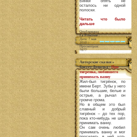
Бинки опять не
осталось ни одной
полоски.
Читать что было
дальше
Опубликовал:
La Princesse
|
Дата: 7 мая
2010 |
Просмотров:
7077
Авторские сказки
»
Биссет Дональд
:
Про
тигренка, любившего
принимать ванну
Жил-был тигрёнок, по
имени Берт. Зубы у него
были большие, белые и
острые, а рычал он
громче грома.
Но в общем это был
славный и добрый
тигрёнок – до тех пор,
пока кто-нибудь не шёл
принимать ванну.
Он сам очень любил
принимать ванну и мог
просидеть в ней хоть