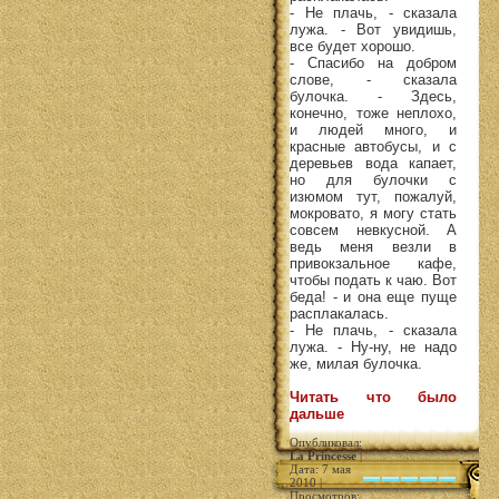
- Не плачь, - сказала
лужа. - Вот увидишь,
все будет хорошо.
- Спасибо на добром
слове, - сказала
булочка. - Здесь,
конечно, тоже неплохо,
и людей много, и
красные автобусы, и с
деревьев вода капает,
но для булочки с
изюмом тут, пожалуй,
мокровато, я могу стать
совсем невкусной. А
ведь меня везли в
привокзальное кафе,
чтобы подать к чаю. Вот
беда! - и она еще пуще
расплакалась.
- Не плачь, - сказала
лужа. - Ну-ну, не надо
же, милая булочка.
Читать что было
дальше
Опубликовал:
La Princesse
|
Дата: 7 мая
2010 |
Просмотров: