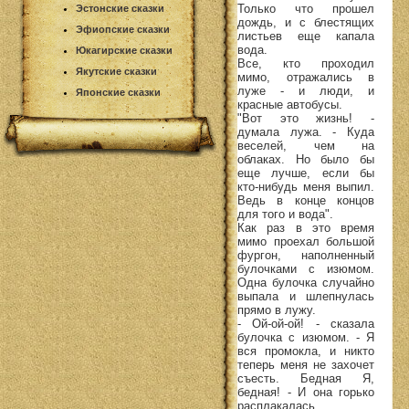
Только что прошел
Эстонские сказки
дождь, и с блестящих
Эфиопские сказки
листьев еще капала
вода.
Юкагирские сказки
Все, кто проходил
Якутские сказки
мимо, отражались в
луже - и люди, и
Японские сказки
красные автобусы.
"Вот это жизнь! -
думала лужа. - Куда
веселей, чем на
облаках. Но было бы
еще лучше, если бы
кто-нибудь меня выпил.
Ведь в конце концов
для того и вода".
Как раз в это время
мимо проехал большой
фургон, наполненный
булочками с изюмом.
Одна булочка случайно
выпала и шлепнулась
прямо в лужу.
- Ой-ой-ой! - сказала
булочка с изюмом. - Я
вся промокла, и никто
теперь меня не захочет
съесть. Бедная Я,
бедная! - И она горько
расплакалась.