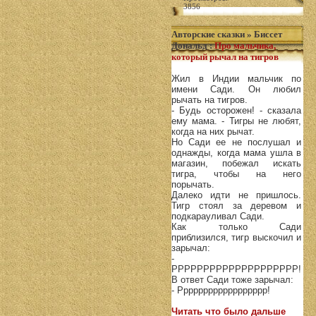
3856
Авторские сказки
»
Биссет
Дональд
:
Про мальчика,
который рычал на тигров
Жил в Индии мальчик по
имени Сади. Он любил
рычать на тигров.
- Будь осторожен! - сказала
ему мама. - Тигры не любят,
когда на них рычат.
Но Сади ее не послушал и
однажды, когда мама ушла в
магазин, побежал искать
тигра, чтобы на него
порычать.
Далеко идти не пришлось.
Тигр стоял за деревом и
подкарауливал Сади.
Как только Сади
приблизился, тигр выскочил и
зарычал:
-
РРРРРРРРРРРРРРРРРРРP!
В ответ Сади тоже зарычал:
- Рррррррррррррррррр!
Читать что было дальше