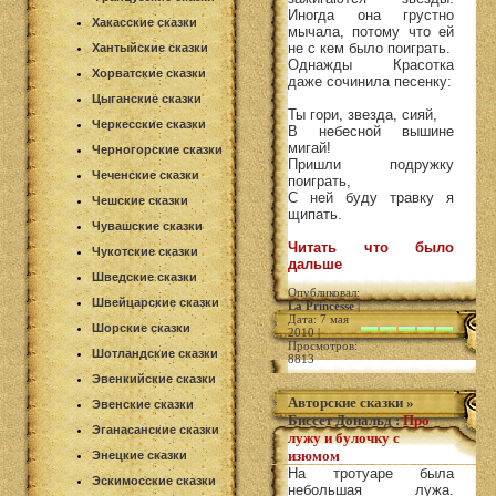
Иногда она грустно
Хакасские сказки
мычала, потому что ей
не с кем было поиграть.
Хантыйские сказки
Однажды Красотка
Хорватские сказки
даже сочинила песенку:
Цыганские сказки
Ты гори, звезда, сияй,
Черкесские сказки
В небесной вышине
мигай!
Черногорские сказки
Пришли подружку
Чеченские сказки
поиграть,
С ней буду травку я
Чешские сказки
щипать.
Чувашские сказки
Читать что было
Чукотские сказки
дальше
Шведские сказки
Опубликовал:
Швейцарские сказки
La Princesse
|
Дата: 7 мая
Шорские сказки
2010 |
Просмотров:
Шотландские сказки
8813
Эвенкийские сказки
Авторские сказки
»
Эвенские сказки
Биссет Дональд
:
Про
Эганасанские сказки
лужу и булочку с
изюмом
Энецкие сказки
На тротуаре была
Эскимосские сказки
небольшая лужа.