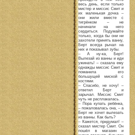
весь день, если только
мистер и миссис Смит и
их маленькая дочка –
они жили вместе с
тигрёнком – не
начинали на него
сердиться. Подумайте
только, когда бы они ни
захотели принять ванну,
Берт всегда рычал на
них и показывал зубы.
– А ну-ка, Берт!
Вылезай из ванны и иди
ужинать! – сказала ему
однажды миссис Смит и
поманила его
большущей миской с
костями.
– Спасибо, не хочу! –
ответил Берт и
зарычал. Миссис Смит
чуть не расплакалась.
– Пора купать ребёнка,
– пожаловалась она, – а
Берт не хочет вылезать
из ванны. Как быть?
– Кажется, придумал! –
сказал мистер Смит. Он
пошёл в магазин и