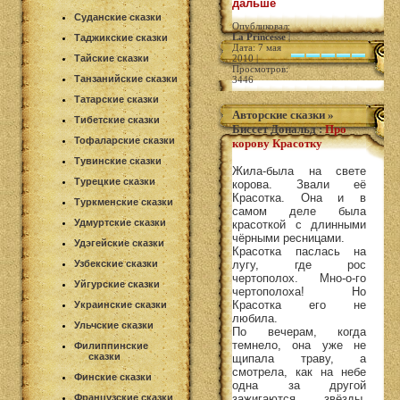
дальше
Суданские сказки
Опубликовал:
La Princesse
|
Таджикские сказки
Дата: 7 мая
Тайские сказки
2010 |
Просмотров:
Танзанийские сказки
3446
Татарские сказки
Авторские сказки
»
Тибетские сказки
Биссет Дональд
:
Про
Тофаларские сказки
корову Красотку
Тувинские сказки
Жила-была на свете
Турецкие сказки
корова. Звали её
Красотка. Она и в
Туркменские сказки
самом деле была
Удмуртские сказки
красоткой с длинными
чёрными ресницами.
Удэгейские сказки
Красотка паслась на
Узбекские сказки
лугу, где рос
чертополох. Мно-о-го
Уйгурские сказки
чертополоха! Но
Красотка его не
Украинские сказки
любила.
Ульчские сказки
По вечерам, когда
темнело, она уже не
Филиппинские
сказки
щипала траву, а
смотрела, как на небе
Финские сказки
одна за другой
Французские сказки
зажигаются звёзды.