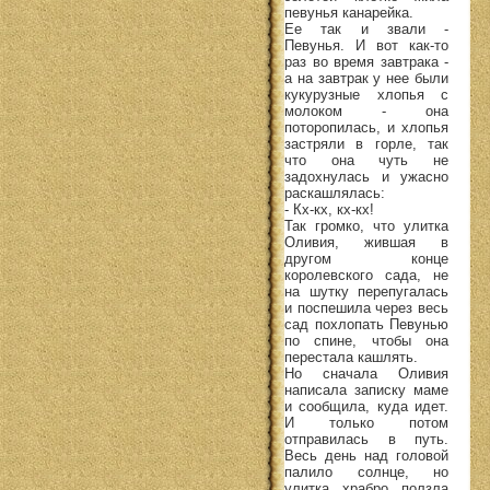
певунья канарейка.
Ее так и звали -
Певунья. И вот как-то
раз во время завтрака -
а на завтрак у нее были
кукурузные хлопья с
молоком - она
поторопилась, и хлопья
застряли в горле, так
что она чуть не
задохнулась и ужасно
раскашлялась:
- Кх-кх, кх-кх!
Так громко, что улитка
Оливия, жившая в
другом конце
королевского сада, не
на шутку перепугалась
и поспешила через весь
сад похлопать Певунью
по спине, чтобы она
перестала кашлять.
Но сначала Оливия
написала записку маме
и сообщила, куда идет.
И только потом
отправилась в путь.
Весь день над головой
палило солнце, но
улитка храбро ползла