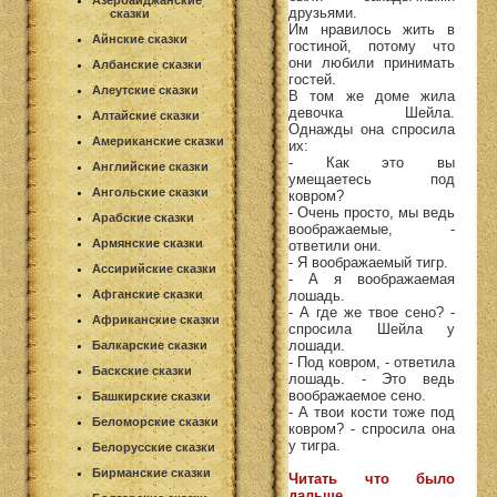
Азербайджанские
друзьями.
сказки
Им нравилось жить в
Айнские сказки
гостиной, потому что
они любили принимать
Албанские сказки
гостей.
Алеутские сказки
В том же доме жила
девочка Шейла.
Алтайские сказки
Однажды она спросила
Американские сказки
их:
- Как это вы
Английские сказки
умещаетесь под
Ангольские сказки
ковром?
- Очень просто, мы ведь
Арабские сказки
воображаемые, -
Армянские сказки
ответили они.
- Я воображаемый тигр.
Ассирийские сказки
- А я воображаемая
Афганские сказки
лошадь.
- А где же твое сено? -
Африканские сказки
спросила Шейла у
лошади.
Балкарские сказки
- Под ковром, - ответила
Баскские сказки
лошадь. - Это ведь
воображаемое сено.
Башкирские сказки
- А твои кости тоже под
Беломорские сказки
ковром? - спросила она
у тигра.
Белорусские сказки
Бирманские сказки
Читать что было
дальше