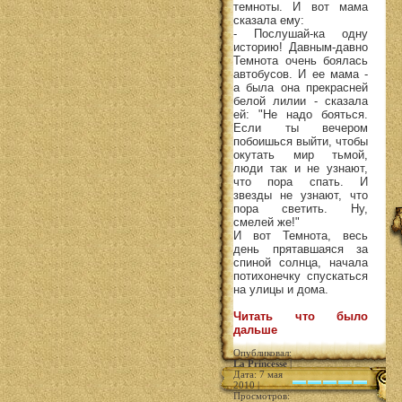
темноты. И вот мама
сказала ему:
- Послушай-ка одну
историю! Давным-давно
Темнота очень боялась
автобусов. И ее мама -
а была она прекрасней
белой лилии - сказала
ей: "Не надо бояться.
Если ты вечером
побоишься выйти, чтобы
окутать мир тьмой,
люди так и не узнают,
что пора спать. И
звезды не узнают, что
пора светить. Ну,
смелей же!"
И вот Темнота, весь
день прятавшаяся за
спиной солнца, начала
потихонечку спускаться
на улицы и дома.
Читать что было
дальше
Опубликовал:
La Princesse
|
Дата: 7 мая
2010 |
Просмотров: