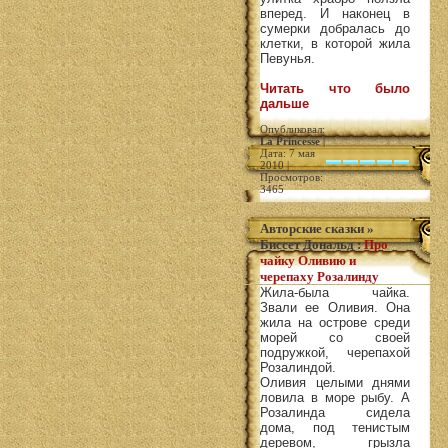
вперед. И наконец в
сумерки добралась до
клетки, в которой жила
Певунья.
Читать что было
дальше
Опубликовал:
La Princesse
|
Дата: 7 мая
2010 |
Просмотров:
3465
Авторские сказки
»
Биссет Дональд
:
Про
чайку Оливию и
черепаху Розалинду
Жила-была чайка.
Звали ее Оливия. Она
жила на острове среди
морей со своей
подружкой, черепахой
Розалиндой.
Оливия целыми днями
ловила в море рыбу. А
Розалинда сидела
дома, под тенистым
деревом, грызла