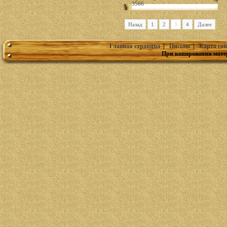
3566
Назад
1
2
3
4
Далее
Главная страница
|
Письмо
|
Карта сай
При копировании мате