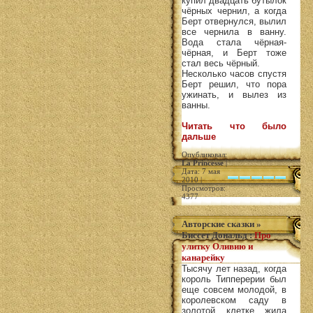
купил двадцать бутылок
чёрных чернил, а когда
Берт отвернулся, вылил
все чернила в ванну.
Вода стала чёрная-
чёрная, и Берт тоже
стал весь чёрный.
Несколько часов спустя
Берт решил, что пора
ужинать, и вылез из
ванны.
Читать что было
дальше
Опубликовал:
La Princesse
|
Дата: 7 мая
2010 |
Просмотров:
4377
Авторские сказки
»
Биссет Дональд
:
Про
улитку Оливию и
канарейку
Тысячу лет назад, когда
король Типперерии был
еще совсем молодой, в
королевском саду в
золотой клетке жила