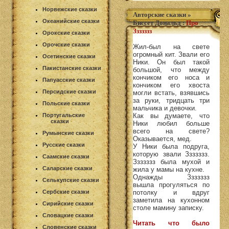
Норвежские сказки
Авторские сказки
»
Океанийские сказки
Биссет Дональд
:
Про
Ззззззз
Орокские сказки
Орочские сказки
Жил-был на свете
огромный кит. Звали его
Осетинские сказки
Ники. Он был такой
Пакистанские сказки
большой, что между
кончиком его носа и
Папуасские сказки
кончиком его хвоста
Персидские сказки
могли встать, взявшись
за руки, тридцать три
Польские сказки
мальчика и девочки.
Португальские
Как вы думаете, что
сказки
Ники любил больше
всего на свете?
Румынские сказки
Оказывается, мед.
Русские сказки
У Ники была подруга,
которую звали Ззззззз.
Саамские сказки
Ззззззз была мухой и
Саларские сказки
жила у мамы на кухне.
Однажды Ззззззз
Селькупские сказки
вышла прогуляться по
Сербские сказки
потолку и вдруг
заметила на кухонном
Сирийские сказки
столе мамину записку.
Словацкие сказки
Читать что было
Словенские сказки