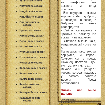
Зулусские сказки
на платформу... как
вокзала и след
Ингушские сказки
простыл.
Индейские сказки
- Вот неудача, - сказал
король. - Чего доброго,
Индийские сказки
я опоздаю на поезд, и
Индонезийские
бабушка на меня
сказки
рассердится.
- Сейчас же вернись! -
Иранские сказки
крикнул он вокзалу. Но
Ирландские сказки
вокзал и не подумал.
- Сначала выпью чаю,
Исландские сказки
тогда вернусь! - ответил
Испанские сказки
он.
Напившись чаю, вокзал
Итальянские сказки
вернулся, и король
Ительменские сказки
Сэмюел сел в поезд.
Наконец поехали. Тук-
Йеменские сказки
тук-тук, тук-тук-тук...
Кабардинские сказки
Вскоре они увидели
корову, которая паслась
Казахские сказки
у самого полотна
Калмыцкие сказки
дороги. Поезд
остановился.
Камбоджийские
сказки
Читать что было
Кампучийские сказки
дальше
Каракалпакские
Опубликовал:
сказки
La Princesse
|