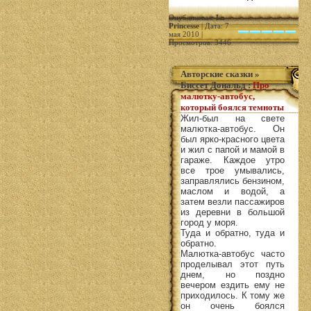
Опубликовал:
La
Princesse
| Дата: 7
мая 2010 |
Просмотров: 3446
Авторские сказки
»
Биссет Дональд
:
Про
малютку-автобус,
который боялся темноты
Жил-был на свете
малютка-автобус. Он
был ярко-красного цвета
и жил с папой и мамой в
гараже. Каждое утро
все трое умывались,
заправлялись бензином,
маслом и водой, а
затем везли пассажиров
из деревни в большой
город у моря.
Туда и обратно, туда и
обратно.
Малютка-автобус часто
проделывал этот путь
днем, но поздно
вечером ездить ему не
приходилось. К тому же
он очень боялся