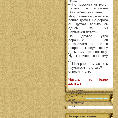
Икар.
– Но поросята не могут
летать! – возразил
Волшебный источник.
Икар очень огорчился и
пошёл домой. По дороге
он думал только об
одном: как бы
научиться летать.
На другое утро
пораньше он
отправился в лес и
попросил каждую птицу
дать ему по перышку.
Ну конечно, они ему
дали.
– Наверное, ты хочешь
научиться летать? –
спросили они.
Читать что было
дальше
Опубликовал:
La Princesse
|
Дата: 7 мая
2010 |
Просмотров:
7493
Авторские сказки
»