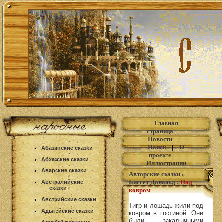
Главная
страница
|
Новости
|
Поиск
|
О
Абазинские сказки
проекте
|
Абхазские сказки
Иллюстрации
Аварские сказки
Авторские сказки
»
Биссет Дональд
:
Под
Австралийские
сказки
ковром
Австрийские сказки
Тигр и лошадь жили под
Адыгейские сказки
ковром в гостиной. Они
были закадычными