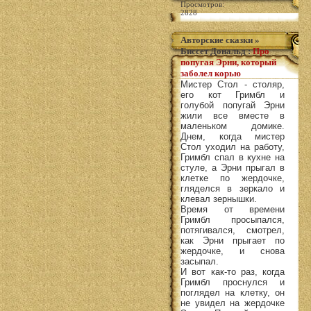
Просмотров:
2828
Авторские сказки
»
Биссет Дональд
:
Про
попугая Эрни, который
заболел корью
Мистер Стол - столяр,
его кот Гримбл и
голубой попугай Эрни
жили все вместе в
маленьком домике.
Днем, когда мистер
Стол уходил на работу,
Гримбл спал в кухне на
стуле, а Эрни прыгал в
клетке по жердочке,
гляделся в зеркало и
клевал зернышки.
Время от времени
Гримбл просыпался,
потягивался, смотрел,
как Эрни прыгает по
жердочке, и снова
засыпал.
И вот как-то раз, когда
Гримбл проснулся и
поглядел на клетку, он
не увидел на жердочке