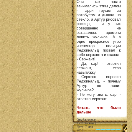
Они так часто
занимались этим делом
- Гарри трусил за
автобусом и дышал на
стекло, а Артур рисовал
рожицы, - и у них
совершенно не
оставалось времени
ловить жуликов. А в
одно прекрасное утро
инспектор полиции
Реджинальд позвал к
себе сержанта и сказал:
- Сержант!
- Да, сэр! - ответил
сержант, став
навытяжку.
- Сержант, - спросил
Реджинальд, - почему
Артур не ловит
жуликов?
- Не могу знать, сэр, -
ответил сержант.
Читать что было
дальше
Опубликовал:
La Princesse
|
Дата: 7 мая
2010 |