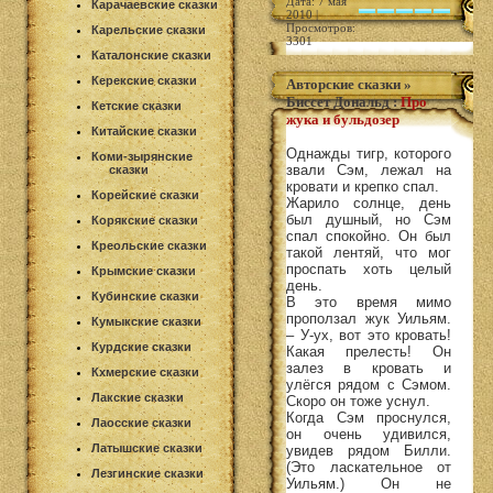
Дата: 7 мая
Карачаевские сказки
2010 |
Просмотров:
Карельские сказки
3301
Каталонские сказки
Керекские сказки
Авторские сказки
»
Биссет Дональд
:
Про
Кетские сказки
жука и бульдозер
Китайские сказки
Однажды тигр, которого
Коми-зырянские
звали Сэм, лежал на
сказки
кровати и крепко спал.
Корейские сказки
Жарило солнце, день
был душный, но Сэм
Корякские сказки
спал спокойно. Он был
Креольские сказки
такой лентяй, что мог
проспать хоть целый
Крымские сказки
день.
Кубинские сказки
В это время мимо
проползал жук Уильям.
Кумыкские сказки
– У-ух, вот это кровать!
Курдские сказки
Какая прелесть! Он
залез в кровать и
Кхмерские сказки
улёгся рядом с Сэмом.
Лакские сказки
Скоро он тоже уснул.
Когда Сэм проснулся,
Лаосские сказки
он очень удивился,
Латышские сказки
увидев рядом Билли.
(Это ласкательное от
Лезгинские сказки
Уильям.) Он не