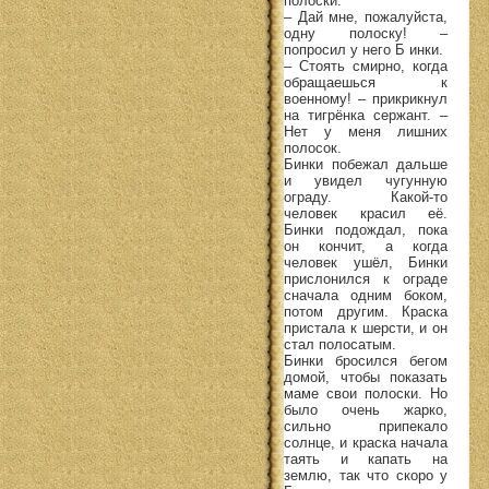
полоски.
– Дай мне, пожалуйста,
одну полоску! –
попросил у него Б инки.
– Стоять смирно, когда
обращаешься к
военному! – прикрикнул
на тигрёнка сержант. –
Нет у меня лишних
полосок.
Бинки побежал дальше
и увидел чугунную
ограду. Какой-то
человек красил её.
Бинки подождал, пока
он кончит, а когда
человек ушёл, Бинки
прислонился к ограде
сначала одним боком,
потом другим. Краска
пристала к шерсти, и он
стал полосатым.
Бинки бросился бегом
домой, чтобы показать
маме свои полоски. Но
было очень жарко,
сильно припекало
солнце, и краска начала
таять и капать на
землю, так что скоро у