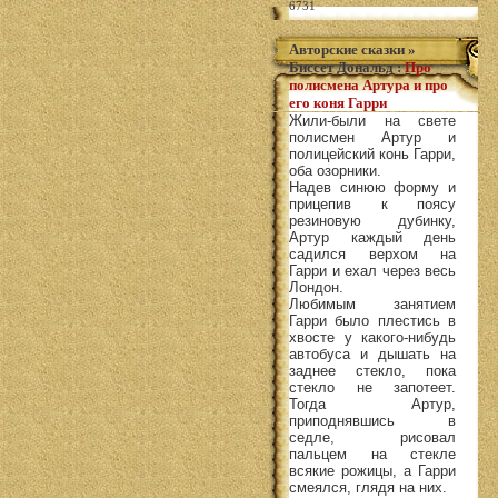
6731
Авторские сказки
»
Биссет Дональд
:
Про
полисмена Артура и про
его коня Гарри
Жили-были на свете
полисмен Артур и
полицейский конь Гарри,
оба озорники.
Надев синюю форму и
прицепив к поясу
резиновую дубинку,
Артур каждый день
садился верхом на
Гарри и ехал через весь
Лондон.
Любимым занятием
Гарри было плестись в
хвосте у какого-нибудь
автобуса и дышать на
заднее стекло, пока
стекло не запотеет.
Тогда Артур,
приподнявшись в
седле, рисовал
пальцем на стекле
всякие рожицы, а Гарри
смеялся, глядя на них.