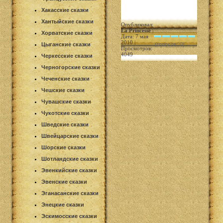
Хакасские сказки
Хантыйские сказки
Опубликовал:
La Princesse
|
Хорватские сказки
Дата: 7 мая
2010 |
Цыганские сказки
(голосов: 0)
Просмотров:
4049
Черкесские сказки
Черногорские сказки
Чеченские сказки
Чешские сказки
Чувашские сказки
Чукотские сказки
Шведские сказки
Швейцарские сказки
Шорские сказки
Шотландские сказки
Эвенкийские сказки
Эвенские сказки
Эганасанские сказки
Энецкие сказки
Эскимосские сказки