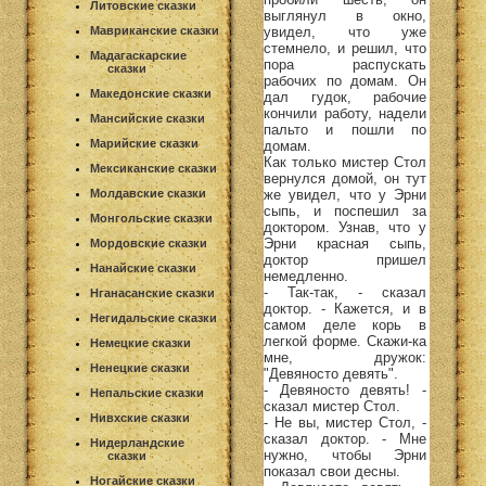
Литовские сказки
выглянул в окно,
увидел, что уже
Мавриканские сказки
стемнело, и решил, что
Мадагаскарские
пора распускать
сказки
рабочих по домам. Он
Македонские сказки
дал гудок, рабочие
кончили работу, надели
Мансийские сказки
пальто и пошли по
Марийские сказки
домам.
Как только мистер Стол
Мексиканские сказки
вернулся домой, он тут
же увидел, что у Эрни
Молдавские сказки
сыпь, и поспешил за
Монгольские сказки
доктором. Узнав, что у
Эрни красная сыпь,
Мордовские сказки
доктор пришел
Нанайские сказки
немедленно.
- Так-так, - сказал
Нганасанские сказки
доктор. - Кажется, и в
Негидальские сказки
самом деле корь в
легкой форме. Скажи-ка
Немецкие сказки
мне, дружок:
Ненецкие сказки
"Девяносто девять".
- Девяносто девять! -
Непальские сказки
сказал мистер Стол.
Нивхские сказки
- Не вы, мистер Стол, -
сказал доктор. - Мне
Нидерландские
нужно, чтобы Эрни
сказки
показал свои десны.
Ногайские сказки