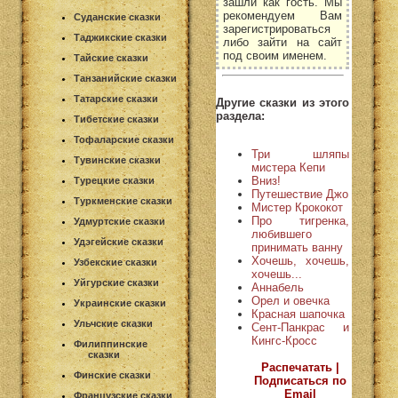
зашли как гость. Мы
рекомендуем Вам
Суданские сказки
зарегистрироваться
Таджикские сказки
либо зайти на сайт
под своим именем.
Тайские сказки
Танзанийские сказки
Татарские сказки
Другие сказки из этого
раздела:
Тибетские сказки
Тофаларские сказки
Три шляпы
Тувинские сказки
мистера Кепи
Вниз!
Турецкие сказки
Путешествие Джо
Туркменские сказки
Мистер Крококот
Про тигренка,
Удмуртские сказки
любившего
Удэгейские сказки
принимать ванну
Хочешь, хочешь,
Узбекские сказки
хочешь...
Уйгурские сказки
Аннабель
Орел и овечка
Украинские сказки
Красная шапочка
Ульчские сказки
Сент-Панкрас и
Кингс-Кросс
Филиппинские
сказки
Распечатать |
Финские сказки
Подписаться по
Email
Французские сказки