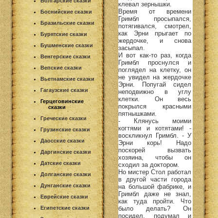
Болгарские сказки
клевал зернышки.
Время от времени
Боснийские сказки
Гримбл просыпался,
Бразильские сказки
потягивался, смотрел,
как Эрни прыгает по
Бурятские сказки
жердочке, и снова
Бушменские сказки
засыпал.
И вот как-то раз, когда
Венгерские сказки
Гримбл проснулся и
Вепские сказки
поглядел на клетку, он
не увидел на жердочке
Вьетнамские сказки
Эрни. Попугай сидел
Гагаузские сказки
неподвижно в углу
клетки. Он весь
Герцеговинские
покрылся красными
сказки
пятнышками.
Греческие сказки
- Клянусь моими
когтями и котятами! -
Грузинские сказки
воскликнул Гримбл. - У
Даосские сказки
Эрни корь! Надо
поскорей вызвать
Даргинские сказки
хозяина, чтобы он
Датские сказки
сходил за доктором.
Но мистер Стол работал
Долганские сказки
в другой части города
Дунганские сказки
на большой фабрике, и
Гримбл даже не знал,
Еврейские сказки
как туда пройти. Что
было делать? Он
Египетские сказки
посидел, подумал и