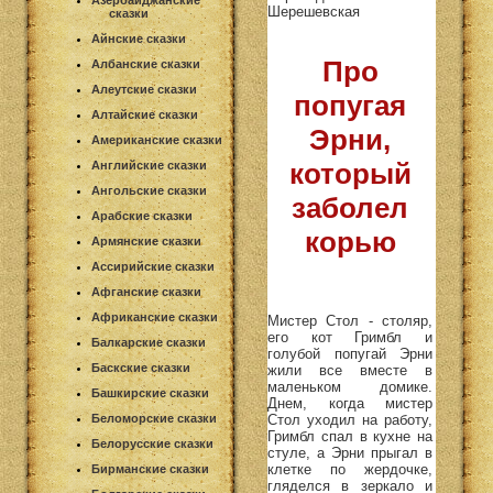
Азербайджанские
Шерешевская
сказки
Айнские сказки
Про
Албанские сказки
Алеутские сказки
попугая
Алтайские сказки
Эрни,
Американские сказки
который
Английские сказки
Ангольские сказки
заболел
Арабские сказки
корью
Армянские сказки
Ассирийские сказки
Афганские сказки
Африканские сказки
Мистер Стол - столяр,
его кот Гримбл и
Балкарские сказки
голубой попугай Эрни
Баскские сказки
жили все вместе в
маленьком домике.
Башкирские сказки
Днем, когда мистер
Стол уходил на работу,
Беломорские сказки
Гримбл спал в кухне на
Белорусские сказки
стуле, а Эрни прыгал в
клетке по жердочке,
Бирманские сказки
гляделся в зеркало и