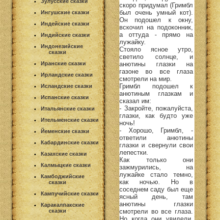
Зулусские сказки
скоро придумал (Гримбл
был очень умный кот).
Ингушские сказки
Он подошел к окну,
Индейские сказки
вскочил на подоконник,
а оттуда - прямо на
Индийские сказки
лужайку.
Индонезийские
Стояло ясное утро,
сказки
светило солнце, и
анютины глазки на
Иранские сказки
газоне во все глаза
Ирландские сказки
смотрели на мир.
Гримбл подошел к
Исландские сказки
анютиным глазкам и
Испанские сказки
сказал им:
- Закройте, пожалуйста,
Итальянские сказки
глазки, как будто уже
Ительменские сказки
ночь!
- Хорошо, Гримбл, -
Йеменские сказки
ответили анютины
Кабардинские сказки
глазки и свернули свои
лепестки.
Казахские сказки
Как только они
Калмыцкие сказки
зажмурились, на
лужайке стало темно,
Камбоджийские
как ночью. Но в
сказки
соседнем саду был еще
Кампучийские сказки
ясный день, там
анютины глазки
Каракалпакские
смотрели во все глаза.
сказки
Но когда они увидели,