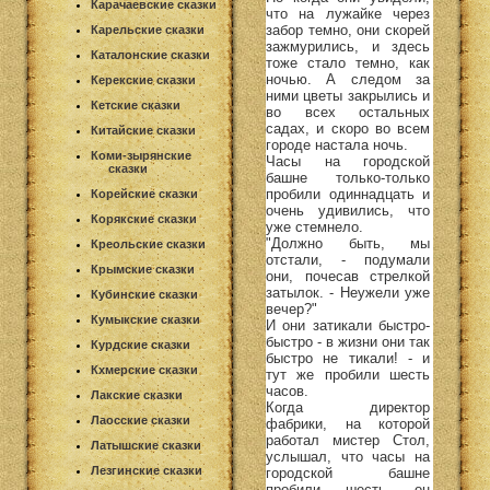
Карачаевские сказки
что на лужайке через
забор темно, они скорей
Карельские сказки
зажмурились, и здесь
Каталонские сказки
тоже стало темно, как
ночью. А следом за
Керекские сказки
ними цветы закрылись и
Кетские сказки
во всех остальных
садах, и скоро во всем
Китайские сказки
городе настала ночь.
Коми-зырянские
Часы на городской
сказки
башне только-только
пробили одиннадцать и
Корейские сказки
очень удивились, что
Корякские сказки
уже стемнело.
"Должно быть, мы
Креольские сказки
отстали, - подумали
Крымские сказки
они, почесав стрелкой
затылок. - Неужели уже
Кубинские сказки
вечер?"
Кумыкские сказки
И они затикали быстро-
быстро - в жизни они так
Курдские сказки
быстро не тикали! - и
Кхмерские сказки
тут же пробили шесть
часов.
Лакские сказки
Когда директор
Лаосские сказки
фабрики, на которой
работал мистер Стол,
Латышские сказки
услышал, что часы на
Лезгинские сказки
городской башне
пробили шесть, он