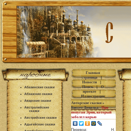
Главная
страница
|
Новости
|
Поиск
|
О
Абазинские сказки
проекте
|
Абхазские сказки
Иллюстрации
Аварские сказки
Авторские сказки
»
Биссет Дональд
:
Про
Австралийские
сказки
попугая Эрни, который
заболел корью
Австрийские сказки
Адыгейские сказки
Перевод: Н.