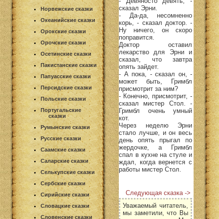
- Девяносто девять, -
сказал Эрни.
Норвежские сказки
- Да-да, несомненно
Океанийские сказки
корь, - сказал доктор. -
Ну ничего, он скоро
Орокские сказки
поправится.
Орочские сказки
Доктор оставил
лекарство для Эрни и
Осетинские сказки
сказал, что завтра
Пакистанские сказки
опять зайдет.
- А пока, - сказал он, -
Папуасские сказки
может быть, Гримбл
Персидские сказки
присмотрит за ним?
- Конечно, присмотрит, -
Польские сказки
сказал мистер Стол. -
Гримбл очень умный
Португальские
сказки
кот.
Через неделю Эрни
Румынские сказки
стало лучше, и он весь
Русские сказки
день опять прыгал по
жердочке, а Гримбл
Саамские сказки
спал в кухне на стуле и
Саларские сказки
ждал, когда вернется с
работы мистер Стол.
Селькупские сказки
Сербские сказки
Следующая сказка ->
Сирийские сказки
Уважаемый читатель,
Словацкие сказки
мы заметили, что Вы
Словенские сказки