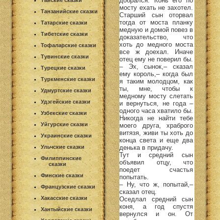
добрался. Конь его по
Тайские сказки
мосту ехать не захотел.
Танзанийские сказки
Старший сын оторвал
тогда от моста планку
Татарские сказки
медную и домой повез в
Тибетские сказки
доказательство, что
хоть до медного моста
Тофаларские сказки
все ж доехал. Иначе
Тувинские сказки
отец ему не поверил бы.
– Эх, сынок,– сказал
Турецкие сказки
ему король,– когда был
Туркменские сказки
я таким молодцом, как
ты, мне, чтобы к
Удмуртские сказки
медному мосту слетать
Удэгейские сказки
и вернуться, не года –
одного часа хватило бы.
Узбекские сказки
Никогда не найти тебе
Уйгурские сказки
моего друга, храброго
витязя, живи ты хоть до
Украинские сказки
конца света и еще два
денька в придачу.
Ульчские сказки
Тут и средний сын
Филиппинские
объявил отцу, что
сказки
поедет счастья
Финские сказки
попытать.
– Ну, что ж, попытай,–
Французские сказки
сказал отец.
Хакасские сказки
Оседлал средний сын
коня, а год спустя
Хантыйские сказки
вернулся и он. От