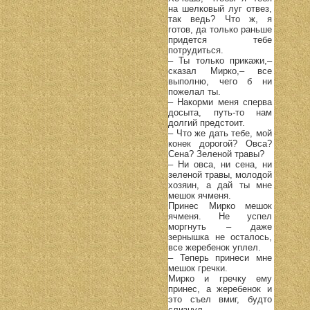
на шелковый луг отвез,
так ведь? Что ж, я
готов, да только раньше
придется тебе
потрудиться.
– Ты только прикажи,–
сказал Мирко,– все
выполню, чего б ни
пожелал ты.
– Накорми меня сперва
досыта, путь-то нам
долгий предстоит.
– Что же дать тебе, мой
конек дорогой? Овса?
Сена? Зеленой травы?
– Ни овса, ни сена, ни
зеленой травы, молодой
хозяин, а дай ты мне
мешок ячменя.
Принес Мирко мешок
ячменя. Не успел
моргнуть – даже
зернышка не осталось,
все жеребенок уплел.
– Теперь принеси мне
мешок гречки.
Мирко и гречку ему
принес, а жеребенок и
это съел вмиг, будто
слизнул.