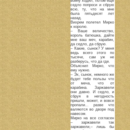
войну ходил; потом еще
седло попроси и сбрую
всю, ту, что на мне
была пятьдесят лет
назад.
Вихрем полетел Мирко
к королю.
– Ваше величество,
король батюшка, дайте
мне ваш меч, карабин,
да седло, да сбрую.
– Какие, сынок? У меня
ведь всего этого по
тысяче, сам уж не
разберусь, что да где.
Объяснил Мирко, что
ему нужно.
– Эх, сынок, немного же
будет тебе пользы что
от меча, что от
карабина. Заржавели
они давно. И седло, и
сбруя в негодность
пришли, может, и вовсе
пропали... разве что
валяются во дворе под
навесом.
Мирко на все согласен
– заржавели так
заржавели,– лишь бы