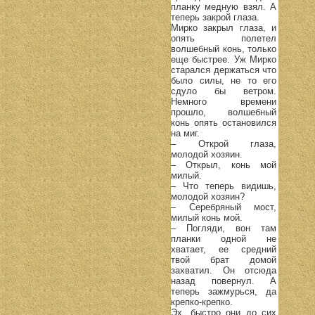
планку медную взял. А
теперь закрой глаза.
Мирко закрыл глаза, и
опять полетел
волшебный конь, только
еще быстрее. Уж Мирко
старался держаться что
было силы, не то его
сдуло бы ветром.
Немного времени
прошло, волшебный
конь опять остановился
на миг.
– Открой глаза,
молодой хозяин.
– Открыл, конь мой
милый.
– Что теперь видишь,
молодой хозяин?
– Серебряный мост,
милый конь мой.
– Погляди, вон там
планки одной не
хватает, ее средний
твой брат домой
захватил. Он отсюда
назад повернул. А
теперь зажмурься, да
крепко-крепко.
Эх, быстро они до сих