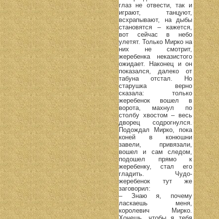
глаз не отвести, так и
играют, танцуют,
всхрапывают, на дыбы
становятся – кажется,
вот сейчас в небо
улетят. Только Мирко на
них не смотрит,
жеребенка неказистого
ожидает. Наконец и он
показался, далеко от
табуна отстал. Но
старушка верно
сказала: только
жеребенок вошел в
ворота, махнул по
столбу хвостом – весь
дворец содрогнулся.
Подождал Мирко, пока
коней в конюшни
завели, привязали,
вошел и сам следом,
подошел прямо к
жеребенку, стал его
гладить. Чудо-
жеребенок тут же
заговорил:
– Знаю я, почему
ласкаешь меня,
королевич Мирко.
Хочешь, чтобы я тебя