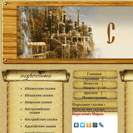
Главная
страница
|
Новости
|
Поиск
|
О
Абазинские сказки
проекте
|
Абхазские сказки
Иллюстрации
Аварские сказки
Народные сказки
»
Венгерские сказки
:
Австралийские
сказки
Королевич Мирко
Австрийские сказки
Адыгейские сказки