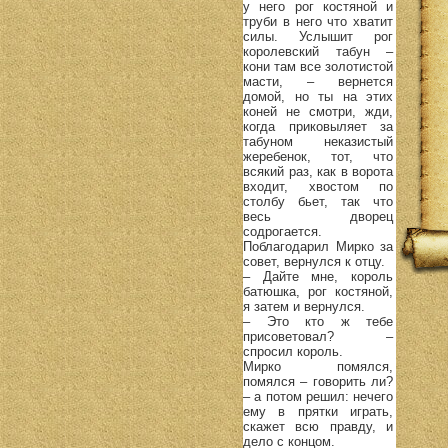
у него рог костяной и
труби в него что хватит
силы. Услышит рог
королевский табун –
кони там все золотистой
масти, – вернется
домой, но ты на этих
коней не смотри, жди,
когда приковыляет за
табуном неказистый
жеребенок, тот, что
всякий раз, как в ворота
входит, хвостом по
столбу бьет, так что
весь дворец
содрогается.
Поблагодарил Мирко за
совет, вернулся к отцу.
– Дайте мне, король
батюшка, рог костяной,
я затем и вернулся.
– Это кто ж тебе
присоветовал? –
спросил король.
Мирко помялся,
помялся – говорить ли?
– а потом решил: нечего
ему в прятки играть,
скажет всю правду, и
дело с концом.