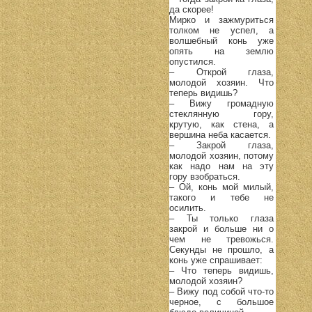
да скорее!
Мирко и зажмуриться
толком не успел, а
волшебный конь уже
опять на землю
опустился.
– Открой глаза,
молодой хозяин. Что
теперь видишь?
– Вижу громадную
стеклянную гору,
крутую, как стена, а
вершина неба касается.
– Закрой глаза,
молодой хозяин, потому
как надо нам на эту
гору взобраться.
– Ой, конь мой милый,
такого и тебе не
осилить.
– Ты только глаза
закрой и больше ни о
чем не тревожься.
Секунды не прошло, а
конь уже спрашивает:
– Что теперь видишь,
молодой хозяин?
– Вижу под собой что-то
черное, с большое