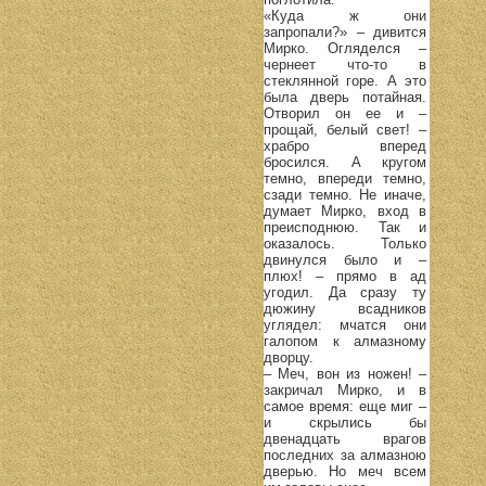
«Куда ж они
запропали?» – дивится
Мирко. Огляделся –
чернеет что-то в
стеклянной горе. А это
была дверь потайная.
Отворил он ее и –
прощай, белый свет! –
храбро вперед
бросился. А кругом
темно, впереди темно,
сзади темно. Не иначе,
думает Мирко, вход в
преисподнюю. Так и
оказалось. Только
двинулся было и –
плюх! – прямо в ад
угодил. Да сразу ту
дюжину всадников
углядел: мчатся они
галопом к алмазному
дворцу.
– Меч, вон из ножен! –
закричал Мирко, и в
самое время: еще миг –
и скрылись бы
двенадцать врагов
последних за алмазною
дверью. Но меч всем