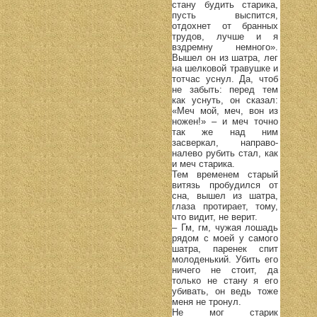
стану будить старика,
пусть выспится,
отдохнет от бранных
трудов, лучше и я
вздремну немного».
Вышел он из шатра, лег
на шелковой травушке и
тотчас уснул. Да, чтоб
не забыть: перед тем
как уснуть, он сказал:
«Меч мой, меч, вон из
ножен!» – и меч точно
так же над ним
засверкал, направо-
налево рубить стал, как
и меч старика.
Тем временем старый
витязь пробудился от
сна, вышел из шатра,
глаза протирает, тому,
что видит, не верит.
– Гм, гм, чужая лошадь
рядом с моей у самого
шатра, паренек спит
молоденький. Убить его
ничего не стоит, да
только не стану я его
убивать, он ведь тоже
меня не тронул.
Не мог старик