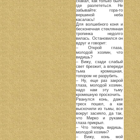
скакал, как только было
где разлететься. Не
забывайте: гора-то
вершиной неба
касалась!
Для волшебного коня и
бесконечная стеклянная
тропинка недолго
вилась. Остановился он
вдруг и говорит:
– Открой глаза,
молодой хозяин, что
видишь?
– Вижу, сзади слабый
свет брезжит, а впереди
тьма кромешная,
топором не разрубить.
– Ну, еще раз закрой
глаза, молодой хозяин,
надо нам эту тьму
кромешную проскочить.
Рванулся конь, даже
треск пошел, а как
выскочили из тьмы, все
вокруг засияло, да так,
что Мирко и руками
глаза прикрыл.
– Что теперь видишь,
молодой хозяин?
– Вижу, конь мой