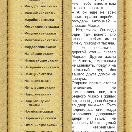
мне, чтобы вместе нам
Македонские сказки
старость коротать.
– А он еще не всех
Мансийские сказки
своих врагов перебил,
Марийские сказки
государь батюшка? –
спросил Мирко.
Мексиканские сказки
– Нет, сынок. Он ведь
Молдавские сказки
один там воюет; сто
врагов перебьет, им на
Монгольские сказки
смену приходит тысяча.
Мордовские сказки
– Не печальтесь,
дорогой отец,– сказал
Нанайские сказки
Мирко.– Другой жизни
не бывать, смертыньки
Нганасанские сказки
не миновать, поеду я на
Негидальские сказки
шелковый луг, без
вашего друга домой не
Немецкие сказки
вернусь.
Ненецкие сказки
Старшие братья стояли
печальные, не
Непальские сказки
сомневались они, что
Нивхские сказки
бедного Мирко в живых
нет, иначе давно бы уже
Нидерландские
во двор выбежал. То-то
сказки
подивились они, когда
Ногайские сказки
отворились дворцовые
двери и вышел не
Норвежские сказки
торопясь Мирко, целый
Океанийские сказки
и невредимый.
Рассказал он старшим
Орокские сказки