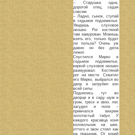
– Старушка одна,
дорогой отец, седая
совсем.
– Ладно, сынок, ступай
в седьмое подземелье.
Увидишь слуховое
окошко. Рог костяной
там замурован. Можешь
взять его, только будет
ли польза? Очень уж
давно он без дела
лежит.
Спустился Мирко в
седьмое подземелье,
киркой слуховое окошко
размуровал. Костяной
рог на месте. Схватил
его Мирко, выбрался во
двор и затрубил изо
всей силы.
Поднялись тут во
дворце и в саду шум и
гром, треск и звон, лес
загудел и поле –
примчался вихрем
золотистый табун. У
каждого красавца коня
колокольчик на шее,
оттого и звон стоял как
на праздник. От коней