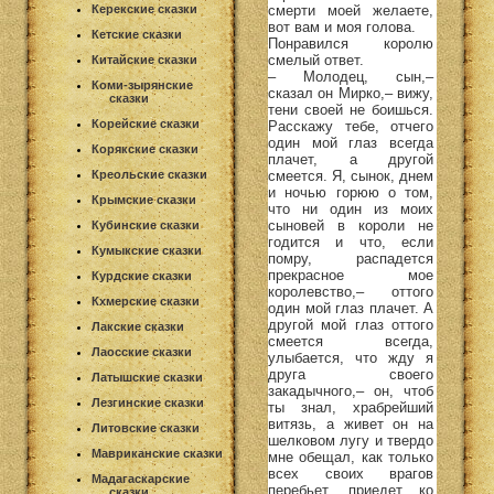
смерти моей желаете,
Керекские сказки
вот вам и моя голова.
Кетские сказки
Понравился королю
смелый ответ.
Китайские сказки
– Молодец, сын,–
Коми-зырянские
сказал он Мирко,– вижу,
сказки
тени своей не боишься.
Корейские сказки
Расскажу тебе, отчего
один мой глаз всегда
Корякские сказки
плачет, а другой
смеется. Я, сынок, днем
Креольские сказки
и ночью горюю о том,
Крымские сказки
что ни один из моих
сыновей в короли не
Кубинские сказки
годится и что, если
Кумыкские сказки
помру, распадется
прекрасное мое
Курдские сказки
королевство,– оттого
Кхмерские сказки
один мой глаз плачет. А
другой мой глаз оттого
Лакские сказки
смеется всегда,
Лаосские сказки
улыбается, что жду я
друга своего
Латышские сказки
закадычного,– он, чтоб
Лезгинские сказки
ты знал, храбрейший
витязь, а живет он на
Литовские сказки
шелковом лугу и твердо
Мавриканские сказки
мне обещал, как только
всех своих врагов
Мадагаскарские
перебьет, приедет ко
сказки