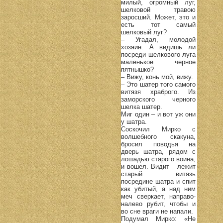
милый, огромный луг,
шелковой травою
заросший. Может, это и
есть тот самый
шелковый луг?
– Угадал, молодой
хозяин. А видишь ли
посреди шелкового луга
маленькое черное
пятнышко?
– Вижу, конь мой, вижу.
– Это шатер того самого
витязя храброго. Из
заморского черного
шелка шатер.
Миг один – и вот уж они
у шатра.
Соскочил Мирко с
волшебного скакуна,
бросил поводья на
дверь шатра, рядом с
лошадью старого воина,
и вошел. Видит – лежит
старый витязь
посредине шатра и спит
как убитый, а над ним
меч сверкает, направо-
налево рубит, чтобы и
во сне враги не напали.
Подумал Мирко: «Не