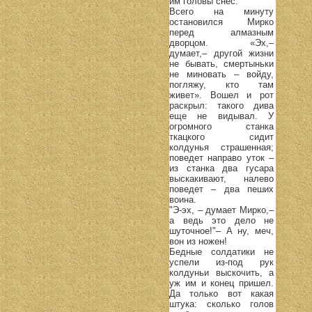
им головы снес.
Всего на минуту
остановился Мирко
перед алмазным
дворцом. «Эх,–
думает,– другой жизни
не бывать, смертыньки
не миновать – войду,
погляжу, кто там
живет». Вошел и рот
раскрыл: такого дива
еще не видывал. У
огромного станка
ткацкого сидит
колдунья страшенная;
поведет направо уток –
из станка два гусара
выскакивают, налево
поведет – два пеших
воина.
"Э-эх, – думает Мирко,–
а ведь это дело не
шуточное!"– А ну, меч,
вон из ножен!
Бедные солдатики не
успели из-под рук
колдуньи выскочить, а
уж им и конец пришел.
Да только вот какая
штука: сколько голов