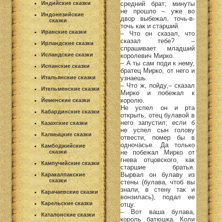
средний брат; минуты
Индийские сказки
не прошло – уже во
Индонезийские
двор выбежал, точь-в-
сказки
точь как и старший.
Иранские сказки
– Что он сказал, что
сказал тебе? –
Ирландские сказки
спрашивает младший
Исландские сказки
королевич Мирко.
– А ты сам поди к нему,
Испанские сказки
братец Мирко, от него и
узнаешь.
Итальянские сказки
– Что ж, пойду,– сказал
Ительменские сказки
Мирко и побежал к
королю.
Йеменские сказки
Не успел он и рта
Кабардинские сказки
открыть, отец булавой в
него запустил; если б
Казахские сказки
не успел сын голову
Калмыцкие сказки
отвести, помер бы в
одночасье. Да только
Камбоджийские
не побежал Мирко от
сказки
гнева отцовского, как
Кампучийские сказки
старшие братья.
Вырвал он булаву из
Каракалпакские
сказки
стены (булава, чтоб вы
знали, в стену так и
Карачаевские сказки
вонзилась), подал ее
Карельские сказки
отцу.
– Вот ваша булава,
Каталонские сказки
король батюшка. Коли