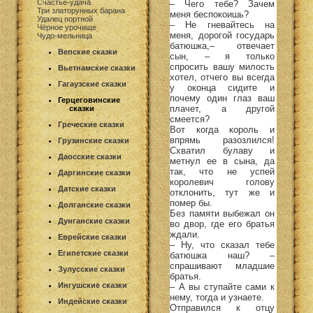
Счастье-удача
– Чего тебе? Зачем
Три златорунных барана
меня беспокоишь?
Удалец портной
– Не гневайтесь на
Чёрное урочище
меня, дорогой государь
Чудо-мельница
батюшка,– отвечает
Вепские сказки
сын, – я только
спросить вашу милость
Вьетнамские сказки
хотел, отчего вы всегда
Гагаузские сказки
у оконца сидите и
почему один глаз ваш
Герцеговинские
плачет, а другой
сказки
смеется?
Греческие сказки
Вот когда король и
впрямь разозлился!
Грузинские сказки
Схватил булаву и
Даосские сказки
метнул ее в сына, да
так, что не успей
Даргинские сказки
королевич голову
Датские сказки
отклонить, тут же и
помер бы.
Долганские сказки
Без памяти выбежал он
Дунганские сказки
во двор, где его братья
ждали.
Еврейские сказки
– Ну, что сказал тебе
Египетские сказки
батюшка наш? –
спрашивают младшие
Зулусские сказки
братья.
Ингушские сказки
– А вы ступайте сами к
нему, тогда и узнаете.
Индейские сказки
Отправился к отцу