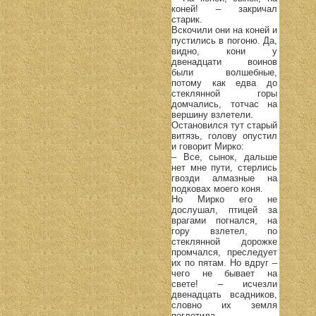
коней! – закричал
старик.
Вскочили они на коней и
пустились в погоню. Да,
видно, кони у
двенадцати воинов
были волшебные,
потому как едва до
стеклянной горы
домчались, тотчас на
вершину взлетели.
Остановился тут старый
витязь, голову опустил
и говорит Мирко:
– Все, сынок, дальше
нет мне пути, стерлись
гвозди алмазные на
подковах моего коня.
Но Мирко его не
дослушал, птицей за
врагами погнался, на
гору взлетел, по
стеклянной дорожке
промчался, преследует
их по пятам. Но вдруг –
чего не бывает на
свете! – исчезли
двенадцать всадников,
словно их земля
поглотила.