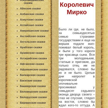
Азербайджанские
Королевич
сказки
Айнские сказки
Мирко
Албанские сказки
Алеутские сказки
Алтайские сказки
Было ли где, не было,
Американские сказки
за семьюдесятью
семью странами-
Английские сказки
государствами и еще на
Ангольские сказки
вершок подале жил-
поживал белый король,
Арабские сказки
и были у того короля
Армянские сказки
три красавца сына. Все
три молоденькие,
Ассирийские сказки
статные и пригожие, да
Афганские сказки
только отец им не
радовался, словно бы
Африканские сказки
их и не было. Целые
Балкарские сказки
дни напролет в
королевской
Баскские сказки
опочивальне
Башкирские сказки
просиживал у
семьдесят седьмого
Беломорские сказки
оконца дворца своего –
Белорусские сказки
глаз не спуская, глядел
на восток, словно бы
Бирманские сказки
ждал кого-то оттуда. А