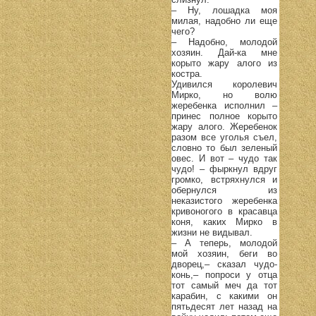
– Ну, лошадка моя
милая, надобно ли еще
чего?
– Надобно, молодой
хозяин. Дай-ка мне
корыто жару алого из
костра.
Удивился королевич
Мирко, но волю
жеребенка исполнил –
принес полное корыто
жару алого. Жеребенок
разом все уголья съел,
словно то был зеленый
овес. И вот – чудо так
чудо! – фыркнул вдруг
громко, встряхнулся и
обернулся из
неказистого жеребенка
кривоногого в красавца
коня, каких Мирко в
жизни не видывал.
– А теперь, молодой
мой хозяин, беги во
дворец,– сказал чудо-
конь,– попроси у отца
тот самый меч да тот
карабин, с какими он
пятьдесят лет назад на