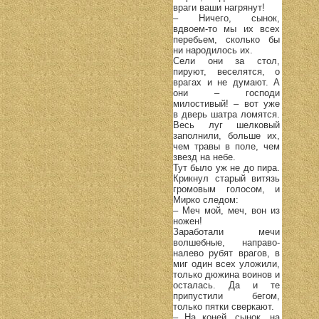
враги ваши нагрянут!
– Ничего, сынок,
вдвоем-то мы их всех
перебьем, сколько бы
ни народилось их.
Сели они за стол,
пируют, веселятся, о
врагах и не думают. А
они – господи
милостивый! – вот уже
в дверь шатра ломятся.
Весь луг шелковый
заполнили, больше их,
чем травы в поле, чем
звезд на небе.
Тут было уж не до пира.
Крикнул старый витязь
громовым голосом, и
Мирко следом:
– Меч мой, меч, вон из
ножен!
Заработали мечи
волшебные, направо-
налево рубят врагов, в
миг один всех уложили,
только дюжина воинов и
осталась. Да и те
припустили бегом,
только пятки сверкают.
– На коней, сынок, на