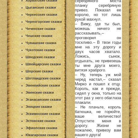
серебряного моста
Хорватские сказки
планку серебряную
Цыганские сказки
привез. Показал ее
королю, но тот лишь
Черкесские сказки
рукой махнул.
Черногорские сказки
– Вижу, где ты был,
можешь ничего не
Чеченские сказки
рассказывать,–
Чешские сказки
проговорил он
тоскливо.– В твои годы
Чувашские сказки
мне на эту дорогу и
Чукотские сказки
двух часов хватало.
Ложись, сынок,
Шведские сказки
отдыхать, не привезешь
Швейцарские сказки
ты мне друга моего,
витязя храброго.
Шорские сказки
– Ну, теперь уж мой
Шотландские сказки
черед настал,– сказал
Мирко и пошел к отцу.
Эвенкийские сказки
Король, как и прежде,
Эвенские сказки
сидел у окна, только на
этот раз у него обаглаза
Эганасанские сказки
плакали.
– Не плачьте, король
Энецкие сказки
батюшка, не горюйте,
Эскимосские сказки
ваше величество!
Отпустите меня в
Эстонские сказки
дорогу. Жизни не
Эфиопские сказки
пожалею, привезу вам
вашего друга!
Юкагирские сказки