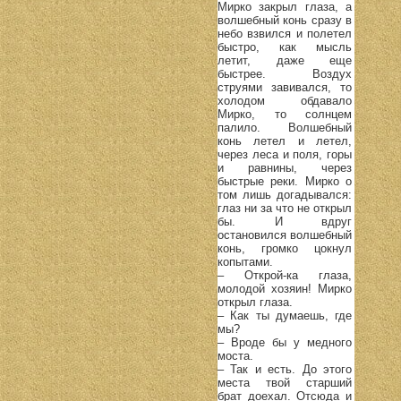
Мирко закрыл глаза, а
волшебный конь сразу в
небо взвился и полетел
быстро, как мысль
летит, даже еще
быстрее. Воздух
струями завивался, то
холодом обдавало
Мирко, то солнцем
палило. Волшебный
конь летел и летел,
через леса и поля, горы
и равнины, через
быстрые реки. Мирко о
том лишь догадывался:
глаз ни за что не открыл
бы. И вдруг
остановился волшебный
конь, громко цокнул
копытами.
– Открой-ка глаза,
молодой хозяин! Мирко
открыл глаза.
– Как ты думаешь, где
мы?
– Вроде бы у медного
моста.
– Так и есть. До этого
места твой старший
брат доехал. Отсюда и