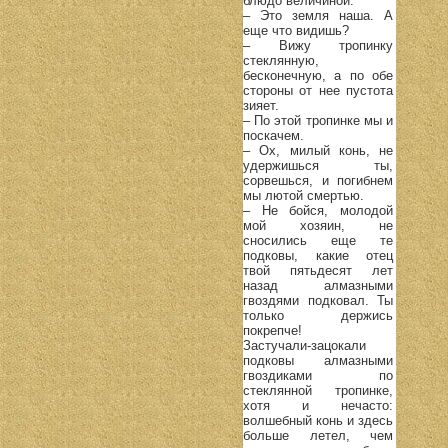
блюдо величиной.
– Это земля наша. А
еще что видишь?
– Вижу тропинку
стеклянную,
бесконечную, а по обе
стороны от нее пустота
зияет.
– По этой тропинке мы и
поскачем.
– Ох, милый конь, не
удержишься ты,
сорвешься, и погибнем
мы лютой смертью.
– Не бойся, молодой
мой хозяин, не
сносились еще те
подковы, какие отец
твой пятьдесят лет
назад алмазными
гвоздями подковал. Ты
только держись
покрепче!
Застучали-зацокали
подковы алмазными
гвоздиками по
стеклянной тропинке,
хотя и нечасто:
волшебный конь и здесь
больше летел, чем