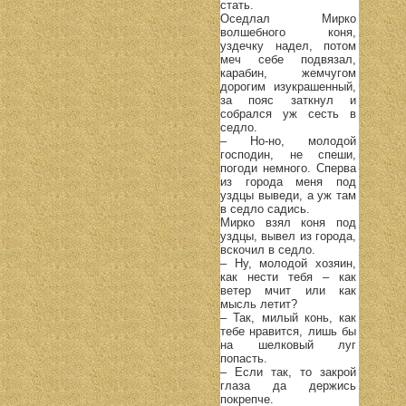
стать.
Оседлал Мирко
волшебного коня,
уздечку надел, потом
меч себе подвязал,
карабин, жемчугом
дорогим изукрашенный,
за пояс заткнул и
собрался уж сесть в
седло.
– Но-но, молодой
господин, не спеши,
погоди немного. Сперва
из города меня под
уздцы выведи, а уж там
в седло садись.
Мирко взял коня под
уздцы, вывел из города,
вскочил в седло.
– Ну, молодой хозяин,
как нести тебя – как
ветер мчит или как
мысль летит?
– Так, милый конь, как
тебе нравится, лишь бы
на шелковый луг
попасть.
– Если так, то закрой
глаза да держись
покрепче.