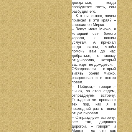
дождаться, когда
пробудится гость, сам
разбудил его.
– Кто ты, сынок, зачем
приехал в эти края? –
спросил он Мирко.
– Зовут меня Мирко, я
младший сын белого
короля, к вашим
услугам. А приехал
сюда затем, чтобы
помочь вам до нас
добраться, к моему
отцу-королю, который
вас ждет не дождется.
Обрадовался старый
витязь, обнял Мирко,
расцеловал и в шатер
повел.
– Пойдем,– говорит,–
сынок, за стол сядем,
отпразднуем встречу.
Пятьдесят лет прошло с
тех пор, как я в
последний раз с твоим
отцом пировал.
– Отпразднуем встречу,
все так, дядюшка
дорогой, – говорит и
Мирко,– да что как