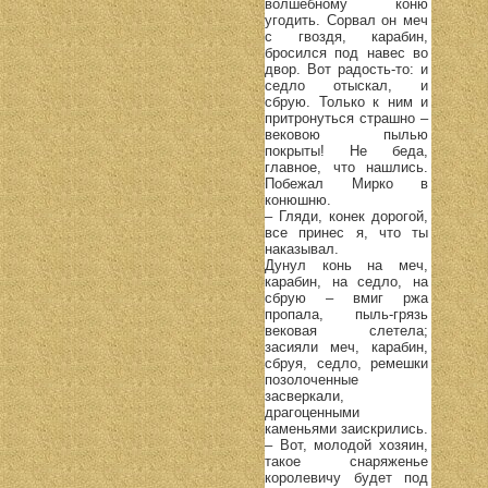
волшебному коню
угодить. Сорвал он меч
с гвоздя, карабин,
бросился под навес во
двор. Вот радость-то: и
седло отыскал, и
сбрую. Только к ним и
притронуться страшно –
вековою пылью
покрыты! Не беда,
главное, что нашлись.
Побежал Мирко в
конюшню.
– Гляди, конек дорогой,
все принес я, что ты
наказывал.
Дунул конь на меч,
карабин, на седло, на
сбрую – вмиг ржа
пропала, пыль-грязь
вековая слетела;
засияли меч, карабин,
сбруя, седло, ремешки
позолоченные
засверкали,
драгоценными
каменьями заискрились.
– Вот, молодой хозяин,
такое снаряженье
королевичу будет под