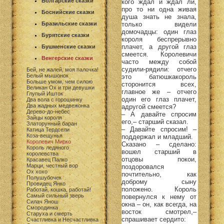
Болгарские сказки
кого ждал и ждал ли,
про то ни одна живая
Боснийские сказки
душа знать не знала,
только видели
Бразильские сказки
домочадцы: один глаз
Бурятские сказки
короля беспрерывно
плачет, а другой глаз
Бушменские сказки
смеется. Королевичи
Венгерские сказки
часто между собой
судили-рядили: отчего
Бей, не жалей, моя палочка!
Белый мышонок
это батюшкакороль
Больше умом, чем силою
сторонится всех,
Великан Ох и три девушки
главное же – отчего
Глупый Ишток
один его глаз плачет,
Два вола с горошинку
Два жадных медвежонка
адругой смеется?
Дерево-до-небес
– А давайте спросим
Зайцы короля
его,– старший сказал.
Златорунный баран
– Давайте спросим! –
Катица Тердсели
Коза-вещунья
поддержал и младший.
Королевич Мирко
Сказано – сделано:
Король ледяного
вошел старший в
королевства
отцовы покои,
Красавец Палко
Марци, честный вор
поздоровался
Ох хохо
почтительно, как
Полушубочек
доброму сыну
Провидец Янко
положено. Король
Работай, кошка, работай!
Самый сильный зверь
повернулся к нему от
Силач Янош
окна – он, как всегда, на
Смородинка
восток смотрел,–
Старуха и смерть
спрашивает сердито:
Счастливка и Несчастливка