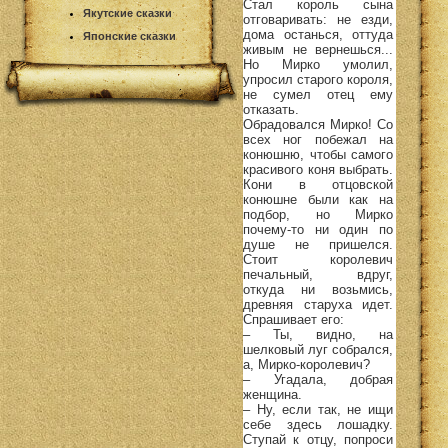
Стал король сына
Якутские сказки
отговаривать: не езди,
дома останься, оттуда
Японские сказки
живым не вернешься...
Но Мирко умолил,
упросил старого короля,
не сумел отец ему
отказать.
Обрадовался Мирко! Со
всех ног побежал на
конюшню, чтобы самого
красивого коня выбрать.
Кони в отцовской
конюшне были как на
подбор, но Мирко
почему-то ни один по
душе не пришелся.
Стоит королевич
печальный, вдруг,
откуда ни возьмись,
древняя старуха идет.
Спрашивает его:
– Ты, видно, на
шелковый луг собрался,
а, Мирко-королевич?
– Угадала, добрая
женщина.
– Ну, если так, не ищи
себе здесь лошадку.
Ступай к отцу, попроси