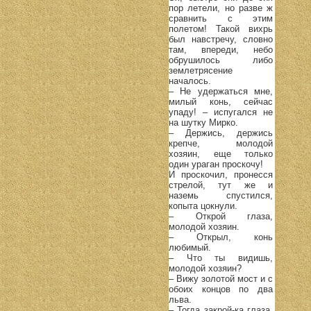
пор летели, но разве ж
сравнить с этим
полетом! Такой вихрь
был навстречу, словно
там, впереди, небо
обрушилось либо
землетрясение
началось.
– Не удержаться мне,
милый конь, сейчас
упаду! – испугался не
на шутку Мирко.
– Держись, держись
крепче, молодой
хозяин, еще только
один ураган проскочу!
И проскочил, пронесся
стрелой, тут же и
наземь спустился,
копыта цокнули.
– Открой глаза,
молодой хозяин.
– Открыл, конь
любимый.
– Что ты видишь,
молодой хозяин?
– Вижу золотой мост и с
обоих концов по два
льва.
– Тогда закрой-ка глаза,