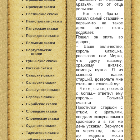
братьям, что от отца
Орочские сказки
услышал.
– Вот что, братья,–
Осетинские сказки
сказал самый старший,–
Пакистанские сказки
первым-то на такое
дело мне ехать
Папуасские сказки
подобает.
Персидские сказки
Пошел он опять во
дворец.
Польские сказки
– Ваше величество,
Португальские
король батюшка,
сказки
рассказал нам Мирко,
что другу вашему,
Румынские сказки
храброму витязю,
Русские сказки
помощь нужна. Я из
сыновей ваших
Саамские сказки
старший, дозвольте мне
Саларские сказки
ехать на шелковый луг.
– Что ж, сынок, поезжай
Селькупские сказки
с богом,– ответил ему
Сербские сказки
король.– Попытай
счастья.
Сирийские сказки
Простился старшой с
Словацкие сказки
отцом, с братьями,
оседлал скакуна самого
Словенские сказки
красивого и в тот же
день ускакал. Вернулся
Суданские сказки
он через год – только
Таджикские сказки
до медного моста