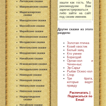
Литовские сказки
зашли как гость. Мы
рекомендуем Вам
Мавриканские сказки
зарегистрироваться
Мадагаскарские
либо зайти на сайт
сказки
под своим именем.
Македонские сказки
Мансийские сказки
Другие сказки из этого
Марийские сказки
раздела:
Мексиканские сказки
Молдавские сказки
Золотая птичка
Козий хвостик
Монгольские сказки
Белый заяц
Мордовские сказки
Кто умнее
Боралдай
Нанайские сказки
Орлан-оол и
Чечен-кыс
Нганасанские сказки
Эр-Сарыг
Негидальские сказки
Рыбак Оскюс-оол
Спор
Немецкие сказки
Три брата,
Ненецкие сказки
которые видят
правду
Непальские сказки
Нивхские сказки
Распечатать |
Подписаться по
Нидерландские
Email
сказки
Ногайские сказки