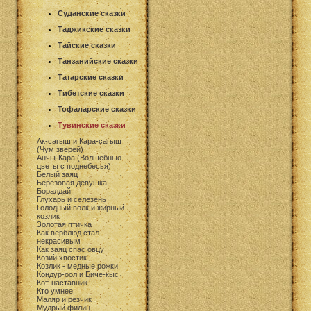
Суданские сказки
Таджикские сказки
Тайские сказки
Танзанийские сказки
Татарские сказки
Тибетские сказки
Тофаларские сказки
Тувинские сказки
Ак-сагыш и Кара-сагыш
(Чум зверей)
Анчы-Кара (Волшебные
цветы с поднебесья)
Белый заяц
Березовая девушка
Боралдай
Глухарь и селезень
Голодный волк и жирный
козлик
Золотая птичка
Как верблюд стал
некрасивым
Как заяц спас овцу
Козий хвостик
Козлик - медные рожки
Кондур-оол и Биче-кыс
Кот-наставник
Кто умнее
Маляр и резчик
Мудрый филин