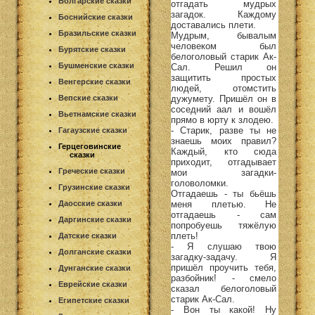
Болгарские сказки
отгадать мудрых
загадок. Каждому
Боснийские сказки
доставались плети.
Бразильские сказки
Мудрым, бывалым
человеком был
Бурятские сказки
белоголовый старик Ак-
Бушменские сказки
Сал. Решил он
защитить простых
Венгерские сказки
людей, отомстить
дужумету. Пришёл он в
Вепские сказки
соседний аал и вошёл
Вьетнамские сказки
прямо в юрту к злодею.
- Старик, разве ты не
Гагаузские сказки
знаешь моих правил?
Герцеговинские
Каждый, кто сюда
сказки
приходит, отгадывает
Греческие сказки
мои загадки-
головоломки.
Грузинские сказки
Отгадаешь - ты бьёшь
меня плетью. Не
Даосские сказки
отгадаешь - сам
Даргинские сказки
попробуешь тяжёлую
плеть!
Датские сказки
- Я слушаю твою
Долганские сказки
загадку-задачу. Я
пришёл проучить тебя,
Дунганские сказки
разбойник! - смело
Еврейские сказки
сказал белоголовый
старик Ак-Сал.
Египетские сказки
- Вон ты какой! Ну