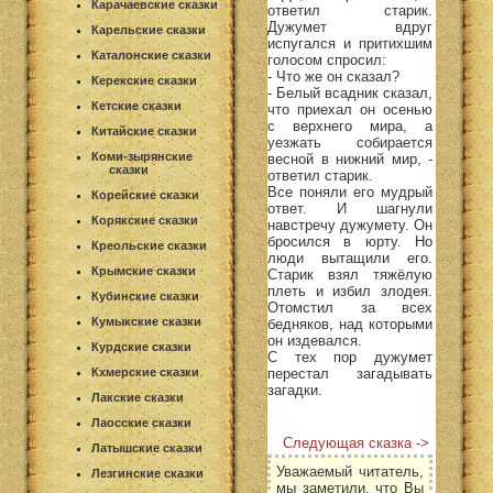
Карачаевские сказки
ответил старик.
Дужумет вдруг
Карельские сказки
испугался и притихшим
Каталонские сказки
голосом спросил:
- Что же он сказал?
Керекские сказки
- Белый всадник сказал,
Кетские сказки
что приехал он осенью
с верхнего мира, а
Китайские сказки
уезжать собирается
Коми-зырянские
весной в нижний мир, -
сказки
ответил старик.
Все поняли его мудрый
Корейские сказки
ответ. И шагнули
Корякские сказки
навстречу дужумету. Он
бросился в юрту. Но
Креольские сказки
люди вытащили его.
Крымские сказки
Старик взял тяжёлую
плеть и избил злодея.
Кубинские сказки
Отомстил за всех
Кумыкские сказки
бедняков, над которыми
он издевался.
Курдские сказки
С тех пор дужумет
перестал загадывать
Кхмерские сказки
загадки.
Лакские сказки
Лаосские сказки
Следующая сказка ->
Латышские сказки
Уважаемый читатель,
Лезгинские сказки
мы заметили, что Вы