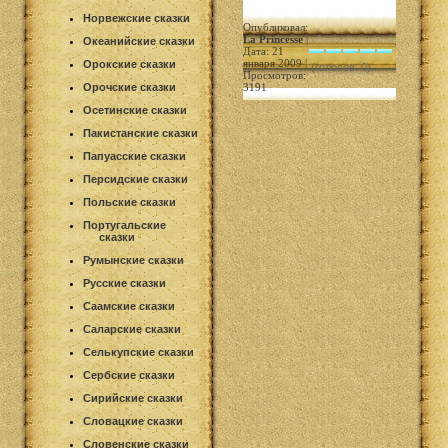
Норвежские сказки
Опубликовал:
La Princesse
|
Океанийские сказки
Дата: 21
января 2009 |
Орокские сказки
(голосов: 0)
Просмотров:
Орочские сказки
3191
Осетинские сказки
Пакистанские сказки
Папуасские сказки
Персидские сказки
Польские сказки
Португальские
сказки
Румынские сказки
Русские сказки
Саамские сказки
Саларские сказки
Селькупские сказки
Сербские сказки
Сирийские сказки
Словацкие сказки
Словенские сказки