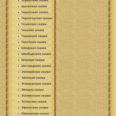
Хорватские сказки
Цыганские сказки
Черкесские сказки
Черногорские сказки
Чеченские сказки
Чешские сказки
Чувашские сказки
Чукотские сказки
Шведские сказки
Швейцарские сказки
Шорские сказки
Шотландские сказки
Эвенкийские сказки
Эвенские сказки
Эганасанские сказки
Энецкие сказки
Эскимосские сказки
Эстонские сказки
Эфиопские сказки
Юкагирские сказки