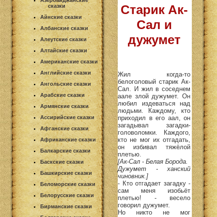
Азербайджанские
Старик Ак-
сказки
Айнские сказки
Сал и
Албанские сказки
дужумет
Алеутские сказки
Алтайские сказки
Американские сказки
Английские сказки
Жил когда-то
белоголовый старик Ак-
Ангольские сказки
Сал. И жил в соседнем
Арабские сказки
аале злой дужумет. Он
любил издеваться над
Армянские сказки
людьми. Каждому, кто
приходил в его аал, он
Ассирийские сказки
загадывал загадки-
Афганские сказки
головоломки. Каждого,
кто не мог их отгадать,
Африканские сказки
он избивал тяжёлой
Балкарские сказки
плетью.
[Ак-Сал - Белая Борода.
Баскские сказки
Дужумет - ханский
Башкирские сказки
чиновник.]
- Кто отгадает загадку -
Беломорские сказки
сам меня изобьёт
Белорусские сказки
плетью! - весело
говорил дужумет.
Бирманские сказки
Но никто не мог