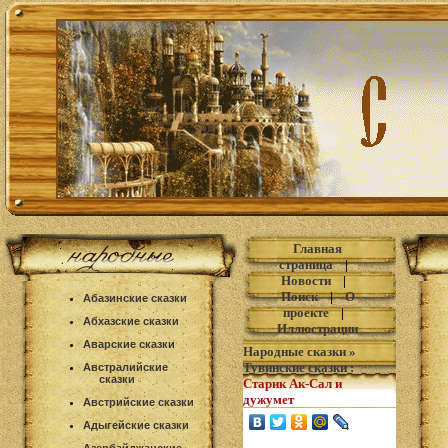
Главная
страница
|
Новости
|
Поиск
|
О
Абазинские сказки
проекте
|
Абхазские сказки
Иллюстрации
Аварские сказки
Народные сказки
»
Тувинские сказки
:
Австралийские
сказки
Старик Ак-Сал и
дужумет
Австрийские сказки
Адыгейские сказки