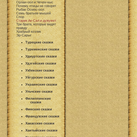
Орлан-оол и Чечен-кыс
Почему птицы не говорят
Рыбак Оскюс-оол
Семь братьев-мышей
Спор
Старик Ак-Сал и дужумет
Три брата, которые видят
правду
Храбрый козлик
Эр-Сарыг
Турецкие сказки
Туркменские сказки
Удмуртские сказки
Удэгейские сказки
Узбекские сказки
Уйгурские сказки
Украинские сказки
Ульчские сказки
Филиппинские
сказки
Финские сказки
Французские сказки
Хакасские сказки
Хантыйские сказки