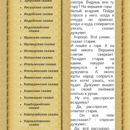
Зулусские сказки
смотри. Видишь вон ту
гору? На вершине горы -
Ингушские сказки
белый всадник. Пойди
Индейские сказки
спроси у него, когда и
откуда он приехал,
Индийские сказки
когда и куда собирается
Индонезийские
уехать, - сказал
сказки
дужумет.
- Хорошо. Всё узнаю, -
Иранские сказки
сказал старик.
Ирландские сказки
И пошёл к горе. А на
ней никого. Вершина
Исландские сказки
снегом сверкает.
Испанские сказки
Посидел старик на
камне, покурил и
Итальянские сказки
вернулся к юрте
Ительменские сказки
дужумета. А около
юрты народ собрался,
Йеменские сказки
все хотят узнать, что
Кабардинские сказки
будет. Дужумет вышел
со своей любимой
Казахские сказки
плетью в руках:
- Ну что, расспросил
Калмыцкие сказки
всадника?
Камбоджийские
- Да, расспросил, -
сказки
ответил старик.
Кампучийские сказки
- Он всё тебе
рассказал? - спросил
Каракалпакские
дужумет.
сказки
- Да, всё рассказал, -