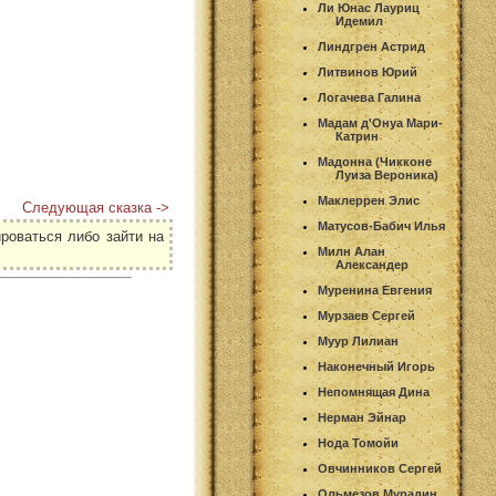
Ли Юнас Лауриц
Идемил
Линдгрен Астрид
Литвинов Юрий
Логачева Галина
Мадам д'Онуа Мари-
Катрин
Мадонна (Чикконе
Луиза Вероника)
Маклеррен Элис
Следующая сказка ->
Матусов-Бабич Илья
роваться либо зайти на
Милн Алан
Александер
Муренина Евгения
Мурзаев Сергей
Муур Лилиан
Наконечный Игорь
Непомнящая Дина
Нерман Эйнар
Нода Томойи
Овчинников Сергей
Ольмезов Мурадин