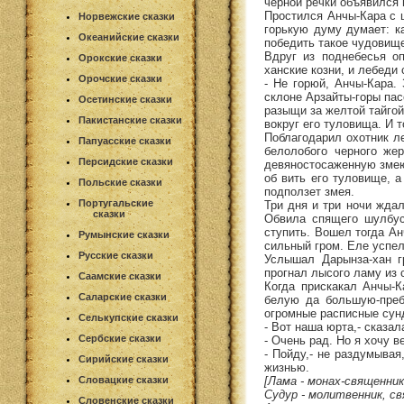
черной речки объявился 
Простился Анчы-Кара с ц
Норвежские сказки
горькую думу думает: к
Океанийские сказки
победить такое чудовищ
Вдруг из поднебесья о
Орокские сказки
ханские козни, и лебеди 
Орочские сказки
- Не горюй, Анчы-Кара.
склоне Арзайты-горы пас
Осетинские сказки
разыщи за желтой тайгой
Пакистанские сказки
вокруг его туловища. И т
Поблагодарил охотник л
Папуасские сказки
белолобого черного же
Персидские сказки
девяностосаженную змею.
об вить его туловище, а
Польские сказки
подползет змея.
Португальские
Три дня и три ночи ждал
сказки
Обвила спящего шулбус
ступить. Вошел тогда Ан
Румынские сказки
сильный гром. Еле успел
Русские сказки
Услышал Дарынза-хан г
прогнал лысого ламу из 
Саамские сказки
Когда прискакал Анчы-К
Саларские сказки
белую да большую-преб
огромные расписные сун
Селькупские сказки
- Вот наша юрта,- сказал
Сербские сказки
- Очень рад. Но я хочу 
- Пойду,- не раздумывая
Сирийские сказки
жизнью.
[Лама - монах-священни
Словацкие сказки
Судур - молитвенник, св
Словенские сказки