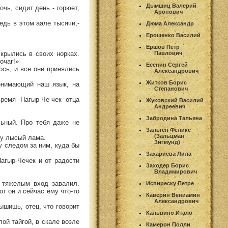
Дымшиц Валерий
чь, сидит день - горюет,
Аронович
едь в этом аале тысячи,-
Дюма Александр
Ерошенко Василий
Ершов Петр
крылись в своих норках.
Павлович
очаг!»
Есенин Сергей
сь, и все они принялись
Александрович
Житков Борис
онимающий наш язык, на
Степанович
ремя Нагыр-Че-чек отца
Жуковский Василий
Андреевич
Забродина Тальяна
льный. Про тебя даже не
Зальтен Феликс
(Зальцман
ну лысый лама.
Зигмунд)
у следом за ним, куда бы
Захариева Лила
агыр-Чечек и от радости
Заходер Борис
Владимирович
 тяжелым вход завалил.
Испиреску Петре
от он и сейчас ему что-то
Каверин Вениамин
Александрович
ышишь, отец, что говорит
Кальвино Итало
лой тайгой, в скале возле
Камерон Полли