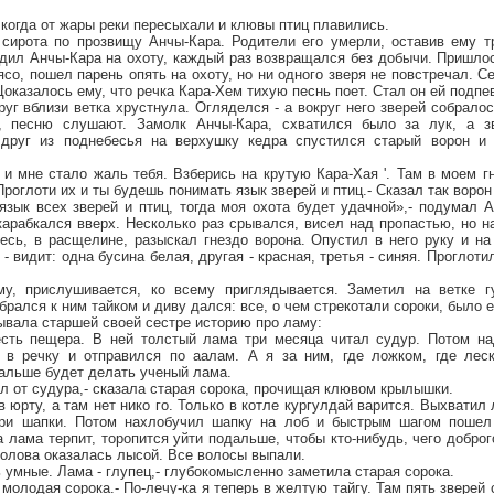
когда от жары реки пересыхали и клювы птиц плавились.
сирота по прозвищу Анчы-Кара. Родители его умерли, оставив ему тр
дил Анчы-Кара на охоту, каждый раз возвращался без добычи. Пришлос
ясо, пошел парень опять на охоту, но ни одного зверя не повстречал. С
оказалось ему, что речка Кара-Хем тихую песнь поет. Стал он ей подпев
руг вблизи ветка хрустнула. Огляделся - а вокруг него зверей собралос
, песню слушают. Замолк Анчы-Кара, схватился было за лук, а з
Вдруг из поднебесья на верхушку кедра спустился старый ворон и 
и мне стало жаль тебя. Взберись на крутую Кара-Хая '. Там в моем г
Проглоти их и ты будешь понимать язык зверей и птиц.- Сказал так ворон
язык всех зверей и птиц, тогда моя охота будет удачной»,- подумал 
карабкался вверх. Несколько раз срывался, висел над пропастью, но н
есь, в расщелине, разыскал гнездо ворона. Опустил в него руку и н
- видит: одна бусина белая, другая - красная, третья - синяя. Проглоти
у, прислушивается, ко всему приглядывается. Заметил на ветке г
брался к ним тайком и диву дался: все, о чем стрекотали сороки, было 
ывала старшей своей сестре историю про ламу:
есть пещера. В ней толстый лама три месяца читал судур. Потом н
 в речку и отправился по аалам. А я за ним, где ложком, где лес
дальше будет делать ученый лама.
пел от судура,- сказала старая сорока, прочищая клювом крылышки.
в юрту, а там нет нико го. Только в котле кургулдай варится. Выхватил
три шапки. Потом нахлобучил шапку на лоб и быстрым шагом пошел 
а лама терпит, торопится уйти подальше, чтобы кто-нибудь, чего доброг
голова оказалась лысой. Все волосы выпали.
ь умные. Лама - глупец,- глубокомысленно заметила старая сорока.
 молодая сорока.- По-лечу-ка я теперь в желтую тайгу. Там пять зверей