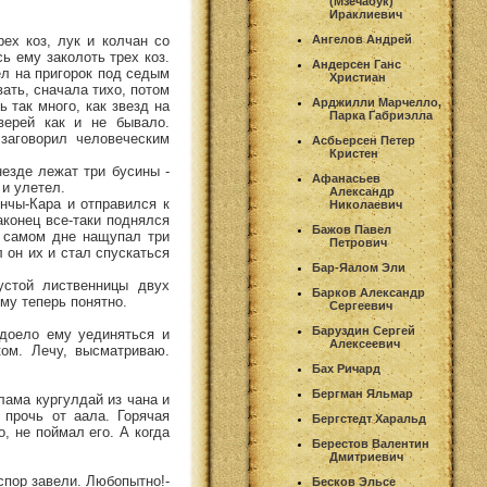
(Мзечабук)
Ираклиевич
ех коз, лук и колчан со
Ангелов Андрей
ь ему заколоть трех коз.
Андерсен Ганс
ел на пригорок под седым
Христиан
ать, сначала тихо, потом
Арджилли Марчелло,
ь так много, как звезд на
Парка Габриэлла
верей как и не бывало.
заговорил человеческим
Асбьерсен Петер
Кристен
незде лежат три бусины -
Афанасьев
 и улетел.
Александр
Анчы-Кара и отправился к
Николаевич
аконец все-таки поднялся
Бажов Павел
а самом дне нащупал три
Петрович
л он их и стал спускаться
Бар-Яалом Эли
устой лиственницы двух
Барков Александр
ему теперь понятно.
Сергеевич
Баруздин Сергей
адоело ему уединяться и
Алексеевич
ком. Лечу, высматриваю.
Бах Ричард
Бергман Яльмар
 лама кургулдай из чана и
прочь от аала. Горячая
Бергстедт Харальд
о, не поймал его. А когда
Берестов Валентин
Дмитриевич
 спор завели. Любопытно!-
Бесков Эльсе