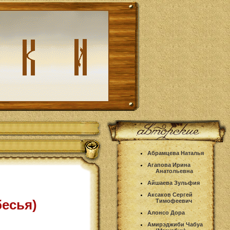
Абрамцева Наталья
Агапова Ирина
Анатольевна
Айшаева Зульфия
Аксаков Сергей
есья)
Тимофеевич
Алонсо Дора
Амирэджиби Чабуа