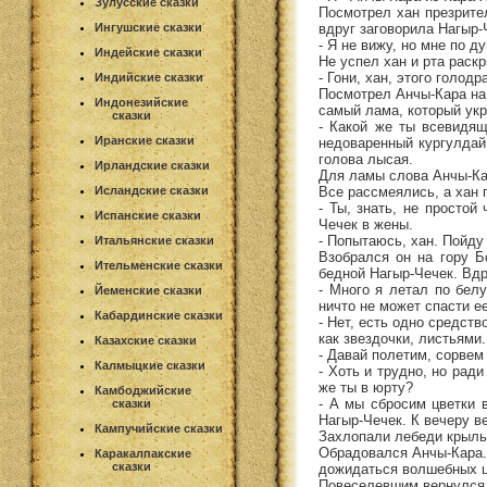
Зулусские сказки
Посмотрел хан презрител
вдруг заговорила Нагыр-
Ингушские сказки
- Я не вижу, но мне по 
Индейские сказки
Не успел хан и рта раск
- Гони, хан, этого голод
Индийские сказки
Посмотрел Анчы-Кара на
Индонезийские
самый лама, который укр
сказки
- Какой же ты всевидящ
Иранские сказки
недоваренный кургулдай.
голова лысая.
Ирландские сказки
Для ламы слова Анчы-Кар
Все рассмеялись, а хан 
Исландские сказки
- Ты, знать, не просто
Испанские сказки
Чечек в жены.
- Попытаюсь, хан. Пойду
Итальянские сказки
Взобрался он на гору Б
Ительменские сказки
бедной Нагыр-Чечек. Вдр
- Много я летал по белу
Йеменские сказки
ничто не может спасти ее
Кабардинские сказки
- Нет, есть одно средств
как звездочки, листьями
Казахские сказки
- Давай полетим, сорвем 
Калмыцкие сказки
- Хоть и трудно, но рад
же ты в юрту?
Камбоджийские
- А мы сбросим цветки в
сказки
Нагыр-Чечек. К вечеру в
Кампучийские сказки
Захлопали лебеди крыль
Обрадовался Анчы-Кара. 
Каракалпакские
сказки
дожидаться волшебных ц
Повеселевшим вернулся 