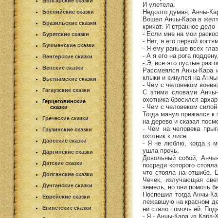
Болгарские сказки
И улетела.
Недолго думая, Анчы-Кар
Боснийские сказки
Вошел Анчы-Кара в желту
Бразильские сказки
кричат. И странное дело
- Если мне на мои раскос
Бурятские сказки
- Нет, я его первой когт
Бушменские сказки
- Я ему раньше всех гла
- А я его на рога подден
Венгерские сказки
- Э, все это пустые разг
Вепские сказки
Рассмеялся Анчы-Кара и
клыки и кинулся на Анчы-
Вьетнамские сказки
- Чем с человеком воева
Гагаузские сказки
С этими словами Анчы-К
охотника бросился архар
Герцеговинские
- Чем с человеком силой
сказки
Тогда манул прижался к з
Греческие сказки
на дерево и сказал посм
- Чем на человека прыг
Грузинские сказки
охотник к лисе.
Даосские сказки
- Я не люблю, когда к 
ушла прочь.
Даргинские сказки
Довольный собой, Анчы-
Датские сказки
посреди которого стояла
что стояла на отшибе. 
Долганские сказки
Чечек, излучающая све
Дунганские сказки
земель, но они помочь б
Поспешил тогда Анчы-Кар
Еврейские сказки
лежавшую на красном дев
Египетские сказки
ни стало помочь ей. Подн
- Я - Анчы-Кара из Кара