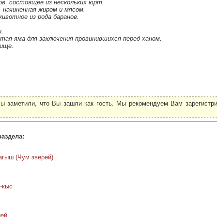
ков, состоящее из нескольких юрт.
, начиненная жиром и мясом.
животное из рода баранов.
.
к.
тая яма для заключения провинившихся перед ханом.
вище.
ы заметили, что Вы зашли как гость. Мы рекомендуем Вам зарегистри
.
раздела:
агыш (Чум зверей)
-кыс
шей