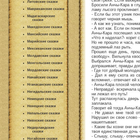
свои грехи. Если выбере
Литовские сказки
Бросили Анчы-Кара в глу
Мавриканские сказки
ламу лысого проклинает.
- Если бы этот узник по
Мадагаскарские
говорит черная мышь.
сказки
- А как же узнать, пони
Македонские сказки
- А вот как. Если он пон
Анчы-Кара поспешил хло
Мансийские сказки
«Что я наделал?- корит 
Марийские сказки
Но не прошло и часа, к
подземный лаз рыть.
Мексиканские сказки
Прошел еще день, прош
Молдавские сказки
свободу». Вильнула хвос
Выбрался Анчы-Кара на
Монгольские сказки
допрашивает, правды до
- Где тот добрый молодец
Мордовские сказки
- Дал я ему скота из с
Нанайские сказки
вспомнил,- отвечает ей х
- Анчы-Кара плохой чело
Нганасанские сказки
- Неправда!- вскричала 
Негидальские сказки
ни лежал его путь!
Тут распахнулась дверь
Немецкие сказки
заплакала.
Ненецкие сказки
Говорит ей тогда Анчы-Ка
- Не давал мне твой о
Непальские сказки
Нарушил он свое слово -
Нивхские сказки
нашептывает.
- Какие бы козни они ни
Нидерландские
твоя единственная дочь 
сказки
- Слышу, слышу,- отвечае
Ногайские сказки