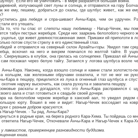
шулбус. Если его не уничтожить - в мире разразится большая война.
аревной, излучающей свет луны и солнца, и отправился на гору Болча
ак же ему, пешему, добраться до скалы, где шулбус живет,, как же е
е?
пустились два лебедя и спра-шивают Анчы-Кара, чем он удручен. Ра
стали его утешать:
 За то, что ты спас от слепоты нашу любимицу - Нагыр-Чечек, мы по
ется табун пестрых жеребцов. Среди них зааркань белолобого черного ж
 ущелье, где живет девяностосаженная змея. Прикажи ей приползти в л
олько потом спусти стрелу в его единственный глаз.
ебедей и отправился на северный склон Арзайты-горы. Увидел там сре
ребца, вскочил на него и вихрем помчался по желтой тайге. В уще
 Свернувшись в клубок, она грелась на солнцепеке. Приказал ей Анчы
 сам поскакал через белую тайгу. Затаился у логова шулбуса возле че
 Анчы-Кара. Наконец, когда взошло солнце и камни стали золотисто-п
а кольцом, как железными обручами охватила, и тот не мог ни руко
чы-Кара в пещеру, прицелился из лука в огненный глаз шулбуса и спус
 охотник наружу выскочить, как скала рухкула и завалила пещеру.
ромовые раскаты и догадался, что это Анчы-Кара расправился с шу
своего аала и стал готовиться к свадьбе своей дочери.
ара на белолобом черном жеребце в ханский аал, то увидел рядом 
ольшую юрту. Вошел в нее и видит: Нагыр-Чечек восседает на ковр
дуки с разным добром красуются.
а Нагыр-Чечек. - Ты рад, Анчы-Кара?
вернуться в родные края, на берега родного Кара-Хема. Ты пойдешь со м
, ответила Нагыр-Чечек, Откочевали Анчы-Кара и Нагыр-Чечек к Кара-
к у ламаистов, приверженцев разновидности буддизма.
ященная книга.