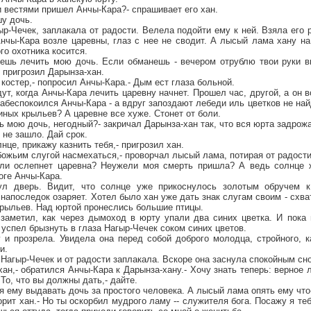
 вестями пришел Анчы-Кара?- спрашивает его хан.
у дочь.
р-Чечек, заплакала от радости. Велела подойти ему к ней. Взяла его р
Анчы-Кара возле царевны, глаз с нее не сводит. А лысый лама хану на
го охотника косится.
дешь лечить мою дочь. Если обманешь - вечером отрублю твои руки в
- пригрозил Дарынза-хан.
 костер,- попросил Анчы-Кара.- Дым ест глаза больной.
ут, когда Анчы-Кара лечить царевну начнет. Прошел час, другой, а он 
Забеспокоился Анчы-Кара - а вдруг запоздают лебеди иль цветков не на
ных крыльев? А царевне все хуже. Стонет от боли.
ь мою дочь, негодный?- закричал Дарынза-хан так, что вся юрта задрож
 не зашло. Дай срок.
лнце, прикажу казнить тебя,- пригрозил хан.
 божьим слугой насмехаться,- проворчал лысый лама, потирая от радости
ли ослепнет царевна? Неужели моя смерть пришла? А ведь солнце 
воге Анчы-Кара.
ул дверь. Видит, что солнце уже прикоснулось золотым обручем к
апоследок озаряет. Хотел было хан уже дать знак слугам своим - схват
крыльев. Над юртой пронеслись большие птицы.
заметил, как через дымоход в юрту упали два синих цветка. И пока 
 успел брызнуть в глаза Нагыр-Чечек соком синих цветов.
 и прозрела. Увидела она перед собой доброго молодца, стройного, к
и.
а Нагыр-Чечек и от радости заплакала. Вскоре она заснула спокойным сн
хан,- обратился Анчы-Кара к Дарынза-хану.- Хочу знать теперь: верное 
 То, что вы должны дать,- дайте.
я ему выдавать дочь за простого человека. А лысый лама опять ему что
ворит хан.- Но ты оскорбил мудрого ламу -- служителя бога. Посажу я т