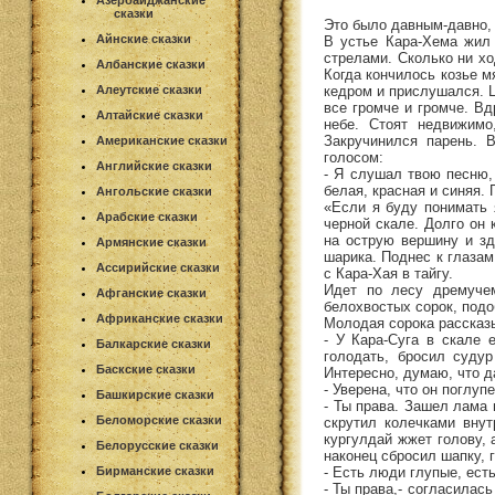
Азербайджанские
сказки
Это было давным-давно, 
Айнские сказки
В устье Кара-Хема жил 
стрелами. Сколько ни хо
Албанские сказки
Когда кончилось козье м
кедром и прислушался. Ц
Алеутские сказки
все громче и громче. Вд
Алтайские сказки
небе. Стоят недвижимо
Закручинился парень. 
Американские сказки
голосом:
Английские сказки
- Я слушал твою песню, 
белая, красная и синяя. 
Ангольские сказки
«Если я буду понимать 
Арабские сказки
черной скале. Долго он 
на острую вершину и зд
Армянские сказки
шарика. Поднес к глазам 
Ассирийские сказки
с Кара-Хая в тайгу.
Идет по лесу дремучем
Афганские сказки
белохвостых сорок, подо
Африканские сказки
Молодая сорока рассказ
- У Кара-Суга в скале 
Балкарские сказки
голодать, бросил судур
Баскские сказки
Интересно, думаю, что 
- Уверена, что он поглу
Башкирские сказки
- Ты права. Зашел лама 
Беломорские сказки
скрутил колечками вну
кургулдай жжет голову, 
Белорусские сказки
наконец сбросил шапку, 
- Есть люди глупые, ест
Бирманские сказки
- Ты права,- согласилась