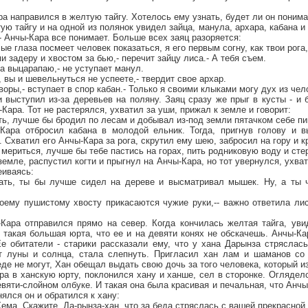
а направился в желтую тайгу. Хотелось ему узнать, будет ли он понима
ю тайгу и на одной из полянок увидел зайца, манула, архара, кабана и 
 - Анчы-Кара все понимает. Больше всех заяц разоряется:
ые глаза посмеет человек показаться, я его первым согну, как твои рога,
ями задеру и хвостом за бью,- перечит зайцу лиса.- А тебя съем.
за выцарапаю,- не уступает манул.
у, вы и шевельнуться не успеете,- твердит свое архар.
оворы,- вступает в спор кабан.- Только я своими клыками могу дух из че
 выступил из-за деревьев на поляну. Заяц сразу же прыг в кусты - и
Кара. Тот не растерялся, ухватил за уши, прижал к земле и говорит:
ть, лучше бы бродил по лесам и добывал из-под земли пятачком себе п
ара отбросил кабана в молодой ельник. Тогда, пригнув голову и в
. Схватил его Анчы-Кара за рога, скрутил ему шею, забросил на гору и к
 мериться, лучше бы тебе пастись на горах, пить родниковую воду и сте
емле, распустил когти и прыгнул на Анчы-Кара, но тот увернулся, ухват
еиваясь:
ать, ты бы лучше сидел на дереве и высматривал мышек. Ну, а ты 
моему пушистому хвосту прикасаются чужие руки,-- важно ответила ли
Кара отправился прямо на север. Когда кончилась желтая тайга, уви
 такая большая юрта, что ее и на девяти конях не обскачешь. Анчы-К
Ее обитатели - старики рассказали ему, что у хана Дарынза стряслас
т луны и солнца, стала слепнуть. Пригласил хан лам и шаманов со 
еде не могут, Хан обещал выдать свою дочь за того человека, который из
а в ханскую юрту, поклонился хану и ханше, сел в сторонке. Оглядел
яти-слойном олбуке. И такая она была красивая и печальная, что Анчы
ялся он и обратился к хану:
-Хема. Скажите, Да-рынза-хан, что за беда стряслась с вашей прекрасно