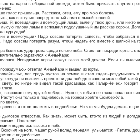
ьно на парня в оборванной одежде, хотел было приказать слугам прог
Чечек:
душе голос пришельца. Расскажи, отец, ему про мою болезнь.
рыть, как выступил вперед толстый лама с лысой головой:
ранца. Я, всевидящий и всемогущий лама, вылечу твою дочь, или никто е
 лысую голову ламы и вспомнил подслушанный им рассказ сороки. Дога
ал кургулдай.
ий и всемогущий? Надо совсем потерять совесть, чтобы забраться 
 Надо совсем потерять разум, чтобы надеть его вместе с шапкой на г
а были как удар грома среди ясного неба. Стоял он посреди юрты с отк
почтительно обратился к Анчы-Кара:
й человек. Невидимые черви гложут глаза моей дочери. Если ты вылеч
 пораздумаю,- ответил Анчы-Кара и вышел из юрты.
олчайтылыг, лег средь кустов на землю и стал гадать-раздумывать о
уг откуда ни возьмись прилетели два лебедя и завели меж собой такой 
 свету, но нигде не видел такой красавицы, как Нагыр-Чечек,- говорит
 глаза.
о,- возражает ему другой лебедь.- Нужно, чтобы в ее глаза попал сок си
. Растут они только в поднебесье, на горном хребте Сюмбер-Ула.
по цветку.
и царевны я готов полететь в поднебесье. Но что мы будем делать с цв
 дымовое отверстие. Как знать, может быть, кто-то из людей и догад
ернемся. Полетели!
ями и поднялись высоко в небо.
Вскочил на ноги, машет рукой вслед лебедям, улыбается: «Летите, доб
ветов с поднебесья».
Анчы-Кара в ханскую юрту.