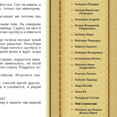
йты-лыг. Сел на камень и
Капуана Луиджи
му, только лук имеющему,
Катаев Валентин
Петрович
ссказал им охотник про
Катыщев Андрей
можем тебе. На северном
Келер Владимир
еребца. Садись на него и
Романович
огово шулбуса и обвиться
Кипинс Ицик
ди та-буна пестрых коней
Киплинг Редьярд
лье разыскал Анчы-Кара
Кирога Орасио
-Кара ползти к шулбусу и
рной речки и ждет, когда
Клюшин Владимир
Колпакова Янина
естрыми, подползла змея.
й шевельнуть, ни ногой
Крылов Иван
тил стрелу. Раздался тут
Андреевич
Кэролл Льюис
лбусом. Испугался хан,
Лабуле Эдуард
с ханской юртой другую,
Лада Йозеф
е и улыбается, а рядом
Лана Ра
Ландауэр Густав
ной?
Хему и зажили там мирной
Лем Станислав
Лепренс де Бомон
Жанна-Мари