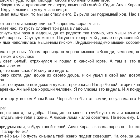
шься оттуда, тогда приходи говорить со мной о женитьбе.
бокую тамы, привалили ее сверху каменной глыбой. Сидит Анчы-Кара но
 Вдруг слышит: в углу мыши пищат.
нимал наш язык, то мы бы спасли его. Вырыли бы подземный ход. Нас в
мает он по-мышиному или нет?- спросила серая мышь.
имает нас, то пусть хлопнет три раза в ладоши.
пнуть три раза в ладоши, да от радости так громко, что мыши вмиг с
себя парень.- Спугнул мышек. Потухнет теперь мой доселе не угасавший 
ак яма наполнилась мыши-ным писком. Видимо-невидимо мышей собрало
ла еще ночь. Утром пропищала черная мышка: «Выходи, человек, п
тиком и скрылась.
 свет белый, отряхнулся и пошел к ханской юрте. А там в это в
пытывается:
, что меня спас? Я хочу его видеть.
воего скота, дал добра из своего добра, и он ушел в свой аал дово
ан.
век, не нужно о нем даже и думать, прекрасная Нагыр-Чечек!- вторит ха
царевна.- Анчы-Кара хороший человек. Я по глазам это видела. И я пойд
 и в юрту вошел Анчы-Кара. Черный он был от земли, но узнала его Н
ра:
тец ни скота, ни добра. Посадил он меня в глубокую тамы и камнем
 отдать мне тебя в жены. А лысый лама - злой советчик. Не верь ему, В
 придумывали, я буду твоей женой, Анчы-Кара,- сказала царевна.- Ты сл
- Нагыр-Чечек?
т ей хан.- Но пусть сначала твой жених подвиг совершит. На юге, за бе