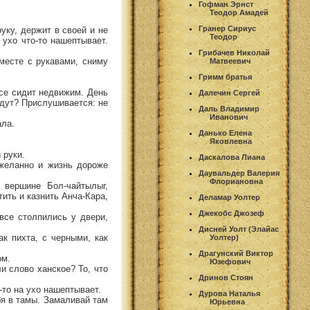
Гофман Эрнст
Теодор Амадей
Гранер Сириус
уку, держит в своей и не
Теодор
 ухо что-то нашептывает.
Грибачев Николай
месте с рукавами, сниму
Матвеевич
Гримм братья
все сидит недвижим. День
Далечин Сергей
йдут? Прислушивается: не
Даль Владимир
Иванович
ала.
Данько Елена
Яковлевна
 руки.
Даскалова Лиана
желанно и жизнь дороже
Даувальдер Валерия
Флориановна
 вершине Бол-чайтылыг,
ить и казнить Анча-Кара,
Деламар Уолтер
Джекобс Джозеф
все столпились у двери,
Дисней Уолт (Элайас
ак пихта, с черными, как
Уолтер)
Драгунский Виктор
ом.
Юзефович
ли слово ханское? То, что
Дринов Стоян
-то на ухо нашептывает.
Дурова Наталья
ебя в тамы. Замаливай там
Юрьевна