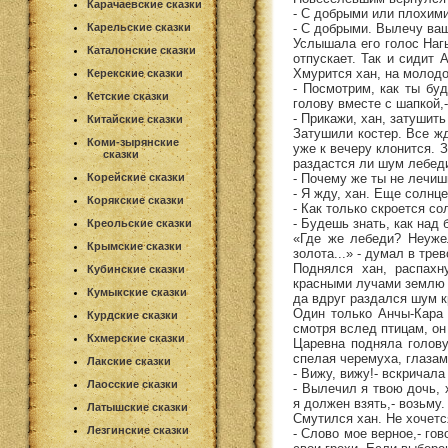
Карачаевские сказки
- С добрыми или плохими
- С добрыми. Вылечу ваш
Карельские сказки
Услышала его голос Нагы
Каталонские сказки
отпускает. Так и сидит 
Хмурится хан, на молодо
Керекские сказки
- Посмотрим, как ты бу
Кетские сказки
голову вместе с шапкой,
- Прикажи, хан, затушить
Китайские сказки
Затушили костер. Все жд
Коми-зырянские
уже к вечеру клонится. 
сказки
раздастся ли шум лебеди
- Почему же ты не лечиш
Корейские сказки
- Я жду, хан. Еще солнце
Корякские сказки
- Как только скроется со
- Будешь знать, как над
Креольские сказки
«Где же лебеди? Неуже
Крымские сказки
золота...» - думал в тре
Поднялся хан, распахн
Кубинские сказки
красными лучами землю н
Кумыкские сказки
да вдруг раздался шум 
Один только Анчы-Кара 
Курдские сказки
смотря вслед птицам, он
Кхмерские сказки
Царевна подняла голову
спелая черемуха, глазам
Лакские сказки
- Вижу, вижу!- вскричал
Лаосские сказки
- Вылечил я твою дочь, 
я должен взять,- возьму.
Латышские сказки
Смутился хан. Не хочетс
Лезгинские сказки
- Слово мое верное,- го