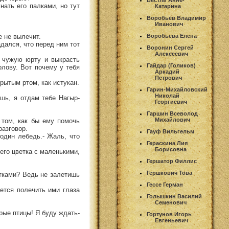
Вестли Анне-
нать его палками, но тут
Катарина
Воробьев Владимир
Иванович
е не вылечит.
Воробьева Елена
дался, что перед ним тот
Воронин Сергей
Алексеевич
в чужую юрту и выкрасть
Гайдар (Голиков)
олову. Вот почему у тебя
Аркадий
Петрович
рытым ртом, как истукан.
Гарин-Михайловский
Николай
ишь, я отдам тебе Нагыр-
Георгиевич
Гаршин Всеволод
Михайлович
 том, как бы ему помочь
разговор.
Гауф Вильгельм
 один лебедь.- Жаль, что
Гераскина Лия
Борисовна
него цветка с маленькими,
Гершатор Филлис
Гершкович Това
етками? Ведь не залетишь
Гессе Герман
ается полечить ими глаза
Голышкин Василий
Семенович
рые птицы! Я буду ждать-
Гортунов Игорь
Евгеньевич