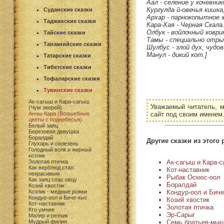
Аал - селение у кочевни
Кургулда й-овечья кишка
Суданские сказки
Архар - парнокопытное 
Таджикские сказки
Кара-Хая - Черная Скала
Олбук - войлочный коври
Тайские сказки
Тамы - специально отры
Танзанийские сказки
Шулбус - злой дух, чудо
Манул - дикий кот.]
Татарские сказки
Тибетские сказки
Тофаларские сказки
Тувинские сказки
Ак-сагыш и Кара-сагыш
Уважаемый читатель, м
(Чум зверей)
сайт под своим именем
Анчы-Кара (Волшебные
цветы с поднебесья)
Белый заяц
Березовая девушка
Боралдай
Другие сказки из этого 
Глухарь и селезень
Голодный волк и жирный
козлик
Ак-сагыш и Кара-с
Золотая птичка
Как верблюд стал
Кот-наставник
некрасивым
Рыбак Оскюс-оол
Как заяц спас овцу
Боралдай
Козий хвостик
Кондур-оол и Биче
Козлик - медные рожки
Кондур-оол и Биче-кыс
Козий хвостик
Кот-наставник
Золотая птичка
Кто умнее
Эр-Сарыг
Маляр и резчик
Семь братьев-мы
Мудрый филин