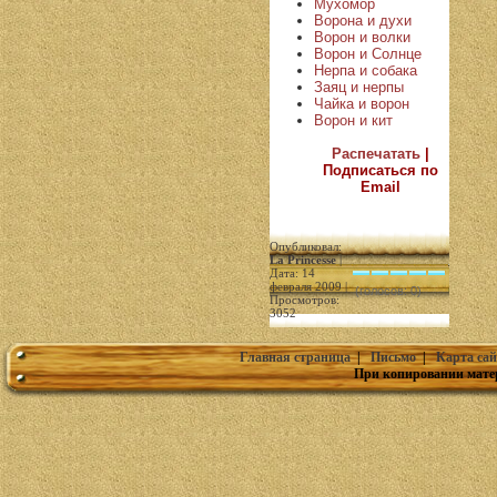
Мухомор
Ворона и духи
Ворон и волки
Ворон и Солнце
Нерпа и собака
Заяц и нерпы
Чайка и ворон
Ворон и кит
Распечатать
|
Подписаться по
Email
Опубликовал:
La Princesse
|
Дата: 14
февраля 2009 |
(голосов: 0)
Просмотров:
3052
Главная страница
|
Письмо
|
Карта сай
При копировании мате