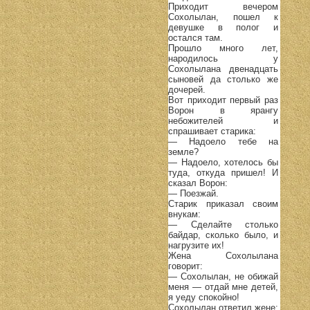
Приходит вечером
Сохолылан, пошел к
девушке в полог и
остался там.
Прошло много лет,
народилось у
Сохолылана двенадцать
сыновей да столько же
дочерей.
Вот приходит первый раз
Ворон в ярангу
небожителей и
спрашивает старика:
— Надоело тебе на
земле?
— Надоело, хотелось бы
туда, откуда пришел! И
сказал Ворон:
— Поезжай.
Старик приказал своим
внукам:
— Сделайте столько
байдар, сколько было, и
нагрузите их!
Жена Сохолылана
говорит:
— Сохолылан, не обижай
меня — отдай мне детей,
я уеду спокойно!
Сохолылан ответил жене: