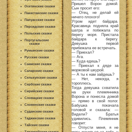
Пришел Ворон домой.
Осетинские сказки
Сын просит его:
— Отец, не делай ей
Пакистанские сказки
ничего плохого!
Папуасские сказки
Утром идет байдара.
Красавица подняла край
Персидские сказки
шатра и побежала по
Польские сказки
берегу моря. Пристала
байдара к берегу.
Португальские
Девушка первой
сказки
прибежала ее встречать.
Румынские сказки
— Приехал?
— Ага.
Русские сказки
— Куда едешь?
Саамские сказки
— Приехал к дяде за
моржовой шкурой.
Саларские сказки
— А ты к нам зайдешь?
Селькупские сказки
— Нет, некогда, я
тороплюсь.
Сербские сказки
Тогда девушка схватила
Сирийские сказки
на руки племянника
Ворона и понесла домой
Словацкие сказки
— прямо в свой полог.
Словенские сказки
Бабушка покачала
головой и сказала: —
Суданские сказки
Видели? Братья
удивились. Племянник
Таджикские сказки
говорит:
Тайские сказки
— Отпусти меня, я не
могу жениться на тебе, у
Танзанийские сказки