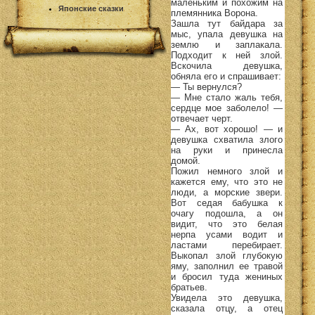
маленьким и похожим на
Японские сказки
племянника Ворона.
Зашла тут байдара за
мыс, упала девушка на
землю и заплакала.
Подходит к ней злой.
Вскочила девушка,
обняла его и спрашивает:
— Ты вернулся?
— Мне стало жаль тебя,
сердце мое заболело! —
отвечает черт.
— Ах, вот хорошо! — и
девушка схватила злого
на руки и принесла
домой.
Пожил немного злой и
кажется ему, что это не
люди, а морские звери.
Вот седая бабушка к
очагу подошла, а он
видит, что это белая
нерпа усами водит и
ластами перебирает.
Выкопал злой глубокую
яму, заполнил ее травой
и бросил туда жениных
братьев.
Увидела это девушка,
сказала отцу, а отец