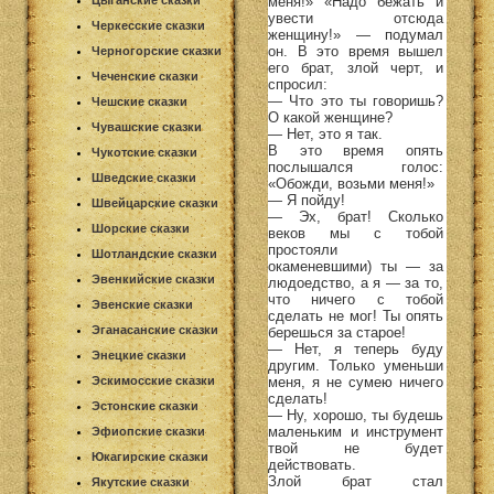
меня!» «Надо бежать и
Цыганские сказки
увести отсюда
Черкесские сказки
женщину!» — подумал
он. В это время вышел
Черногорские сказки
его брат, злой черт, и
Чеченские сказки
спросил:
— Что это ты говоришь?
Чешские сказки
О какой женщине?
Чувашские сказки
— Нет, это я так.
В это время опять
Чукотские сказки
послышался голос:
Шведские сказки
«Обожди, возьми меня!»
— Я пойду!
Швейцарские сказки
— Эх, брат! Сколько
Шорские сказки
веков мы с тобой
простояли
Шотландские сказки
окаменевшими) ты — за
Эвенкийские сказки
людоедство, а я — за то,
что ничего с тобой
Эвенские сказки
сделать не мог! Ты опять
Эганасанские сказки
берешься за старое!
— Нет, я теперь буду
Энецкие сказки
другим. Только уменьши
меня, я не сумею ничего
Эскимосские сказки
сделать!
Эстонские сказки
— Ну, хорошо, ты будешь
маленьким и инструмент
Эфиопские сказки
твой не будет
Юкагирские сказки
действовать.
Злой брат стал
Якутские сказки