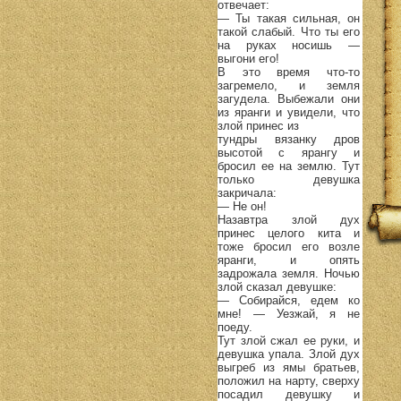
отвечает:
— Ты такая сильная, он
такой слабый. Что ты его
на руках носишь —
выгони его!
В это время что-то
загремело, и земля
загудела. Выбежали они
из яранги и увидели, что
злой принес из
тундры вязанку дров
высотой с ярангу и
бросил ее на землю. Тут
только девушка
закричала:
— Не он!
Назавтра злой дух
принес целого кита и
тоже бросил его возле
яранги, и опять
задрожала земля. Ночью
злой сказал девушке:
— Собирайся, едем ко
мне! — Уезжай, я не
поеду.
Тут злой сжал ее руки, и
девушка упала. Злой дух
выгреб из ямы братьев,
положил на нарту, сверху
посадил девушку и