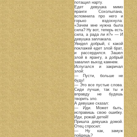
потащил нарту.
Едет девушка мимо
яранги Сохолылана,
вспомнила про него и
горько вздохнула:
«Зачем мне нужна была
сила? Ну вот, теперь есть
сила, а рада ли я?» — И
девушка заплакала.
Увидел добрый, с какой
поклажей едет злой брат,
и рассердился. Зашел
злой в ярангу, а добрый
завалил выход камнем.
Испугался и закричал
злой:
— Пусти, больше не
буду!
— Это все пустые слова.
Сиди лучше, так ты и
вправду не будешь
творить зло.
А девушке сказал:
— Иди. Может быть,
исправишь свою ошибку.
Иди, рожай детей!
Пришла девушка домой.
Отец спросил:
— Ну как, замуж
пойдешь?