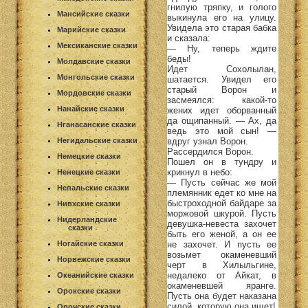
гнилую тряпку, и голого
Мансийские сказки
выкинула его на улицу.
Увидела это старая бабка
Марийские сказки
и сказала:
Мексиканские сказки
— Ну, теперь ждите
беды!
Молдавские сказки
Идет Сохолылан,
Монгольские сказки
шатается. Увидел его
старый Ворон и
Мордовские сказки
засмеялся: какой-то
Нанайские сказки
жених идет оборванный
да ощипанный. — Ах, да
Нганасанские сказки
ведь это мой сын! —
вдруг узнал Ворон.
Негидальские сказки
Рассердился Ворон.
Немецкие сказки
Пошел он в тундру и
крикнул в небо:
Ненецкие сказки
— Пусть сейчас же мой
Непальские сказки
племянник едет ко мне на
быстроходной байдаре за
Нивхские сказки
моржовой шкурой. Пусть
Нидерландские
девушка-невеста захочет
сказки
быть его женой, а он ее
не захочет. И пусть ее
Ногайские сказки
возьмет окаменевший
Норвежские сказки
черт в Хилыльгине,
недалеко от Айкат, в
Океанийские сказки
окаменевшей яранге.
Орокские сказки
Пусть она будет наказана
силой, которую она ищет!
Орочские сказки