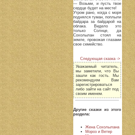
— Возьми, и пусть твое
сердце будет на месте!
Утром рано, когда с моря
поднялся туман, поплыли
байдара за байдарой на
облака. Видело это
только Солнце, да
Сохолылан стоял на
земле, провожая глазами
свое семейство.
Следующая сказка ->
Уважаемый читатель,
мы заметили, что Вы
зашли как гость. Мы
рекомендуем Вам
зарегистрироваться
либо зайти на сайт под
своим именем.
Другие сказки из этого
раздела:
Жена Сохолылана
Мороз и Ветер