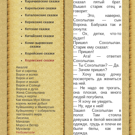
Карачаевские сказки
сказал пятый брат.
Вышел старик отец и
Карельские сказки
говорит:
— Это, наверно,
Каталонские сказки
Сохолылан — сын
Керекские сказки
Ворона. Бабушка так и
охнула:
Кетские сказки
— Ох, детки, что-то
Китайские сказки
будет!
Пришел Сохолылан.
Коми-зырянские
сказки
Старик ему сказал:
— Пришел!
Корейские сказки
— Ага! — ответил
Сохолылан.
Корякские сказки
— Ты Сохолылан? — Да.
Амаллё
— Зачем пришел?
Бог и сиротка
— Хочу вашу дочку
Ворон и волки
Ворон и кит
посмотреть да жениться
Ворон и мыши
на ней.
Ворон и Солнце
— Не надо ее трогать,
Ворона и духи
она плохая, она много
Жена Сохолылана
Заяц и нерпы
людей погубила.
Как юноша Мун Хёсон
— Я хочу ее увидеть.
корень жизни добыл
— Ну, иди к ней!
Куйкынняку и Мынкусын
Зашел Сохолылан в
Куйкынняку – собиратель
лахтачьего жира
полог. Там стояла
Лисичка
девушка в белой меховой
Мачалан
одежде, грудь и плечи ее
Мороз и Ветер
были белы, как ее
Мухомор
Небожители
одежда.