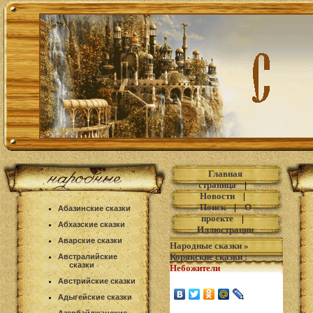
Главная
страница
|
Новости
|
Поиск
|
О
Абазинские сказки
проекте
|
Абхазские сказки
Иллюстрации
Аварские сказки
Народные сказки
»
Корякские сказки
:
Австралийские
сказки
Небожители
Австрийские сказки
Адыгейские сказки