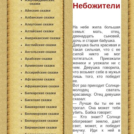
Азербайджанские
Небожители
сказки
Айнские сказки
Албанские сказки
Алеутские сказки
На небе жила большая
семья: мать, отец,
Алтайские сказки
двенадцать сыновей,
Американские сказки
дочь и старая бабушка.
Девушка была красивая и
Английские сказки
такая сильная, что с ее
Ангольские сказки
силой никто не мог
потягаться. Приезжали
Арабские сказки
женихи и уезжали ни с
Армянские сказки
чем. Девушка говорила,
что возьмет себе в мужья
Ассирийские сказки
лишь того, кто победит
Афганские сказки
ее.
Вот раз приходит Солнце-
Африканские сказки
молодец сватать
Балкарские сказки
красавицу. Отец девушки
сказал:
Баскские сказки
— Лучше бы ты ее не
Башкирские сказки
трогал. Она может тебя
убить. Бабка говорит:
Беломорские сказки
— Кто знает? Солнце
Белорусские сказки
обогревает землю, дает
свет, может, и победит
Бирманские сказки
внучку. Иди к ней в