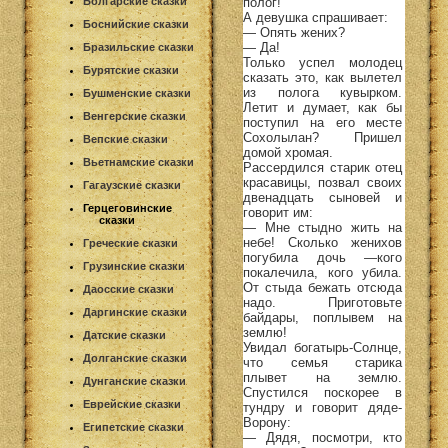
полог!
Болгарские сказки
А девушка спрашивает:
Боснийские сказки
— Опять жених?
— Да!
Бразильские сказки
Только успел молодец
Бурятские сказки
сказать это, как вылетел
из полога кувырком.
Бушменские сказки
Летит и думает, как бы
Венгерские сказки
поступил на его месте
Сохолылан? Пришел
Вепские сказки
домой хромая.
Вьетнамские сказки
Рассердился старик отец
красавицы, позвал своих
Гагаузские сказки
двенадцать сыновей и
Герцеговинские
говорит им:
сказки
— Мне стыдно жить на
небе! Сколько женихов
Греческие сказки
погубила дочь —кого
Грузинские сказки
покалечила, кого убила.
От стыда бежать отсюда
Даосские сказки
надо. Приготовьте
Даргинские сказки
байдары, поплывем на
землю!
Датские сказки
Увидал богатырь-Солнце,
Долганские сказки
что семья старика
плывет на землю.
Дунганские сказки
Спустился поскорее в
Еврейские сказки
тундру и говорит дяде-
Ворону:
Египетские сказки
— Дядя, посмотри, кто