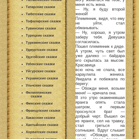
меня есть жена.
Татарские сказки
— Ну, я буду второй
женой!
Тибетские сказки
Племянник, видя, что ему
Тофаларские сказки
не уйти, стал
обманывать:
Тувинские сказки
— Ну, хорошо, я утром
Турецкие сказки
заберу тебя. Девушка
согласилась.
Туркменские сказки
Пошел племянник к дяде.
Удмуртские сказки
А утром, чуть свет был
уже далеко — байдара
Удэгейские сказки
его скрылась за мысом.
Узбекские сказки
Красавица
всю ночь не спала, все
Уйгурские сказки
караулила жениха.
Украинские сказки
Увидала и побежала по
берегу:
Ульчские сказки
— Обожди меня, возьми
меня! — кричала она.
Филиппинские
сказки
В это утро окаменевшая
яранга опять стала
Финские сказки
шатром, и первым
Французские сказки
проснулся брат —
добрый черт. Вышел он
Хакасские сказки
из яранги, сел на травку,
Хантыйские сказки
стал греться на
солнышке. Вдруг слышит
Хорватские сказки
голос: «Обожди, возьми