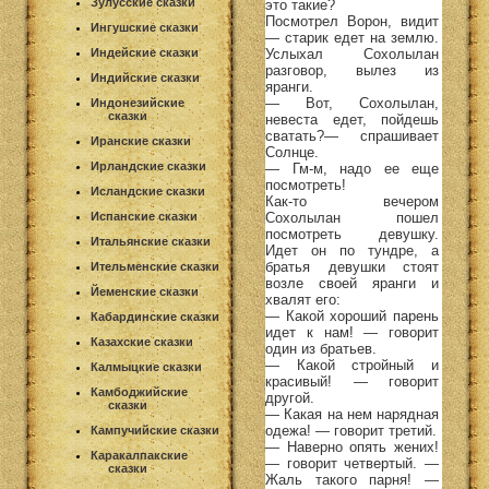
Зулусские сказки
это такие?
Посмотрел Ворон, видит
Ингушские сказки
— старик едет на землю.
Услыхал Сохолылан
Индейские сказки
разговор, вылез из
Индийские сказки
яранги.
— Вот, Сохолылан,
Индонезийские
сказки
невеста едет, пойдешь
сватать?— спрашивает
Иранские сказки
Солнце.
Ирландские сказки
— Гм-м, надо ее еще
посмотреть!
Исландские сказки
Как-то вечером
Сохолылан пошел
Испанские сказки
посмотреть девушку.
Итальянские сказки
Идет он по тундре, а
братья девушки стоят
Ительменские сказки
возле своей яранги и
Йеменские сказки
хвалят его:
— Какой хороший парень
Кабардинские сказки
идет к нам! — говорит
Казахские сказки
один из братьев.
— Какой стройный и
Калмыцкие сказки
красивый! — говорит
Камбоджийские
другой.
сказки
— Какая на нем нарядная
одежа! — говорит третий.
Кампучийские сказки
— Наверно опять жених!
Каракалпакские
— говорит четвертый. —
сказки
Жаль такого парня! —