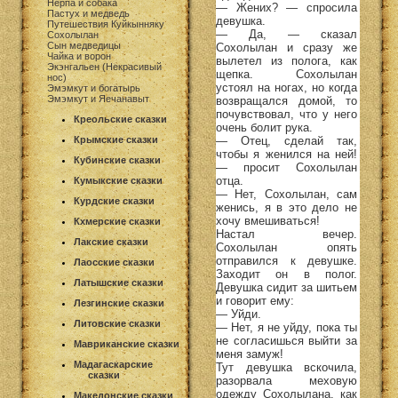
Нерпа и собака
— Жених? — спросила
Пастух и медведь
девушка.
Путешествия Куйкынняку
— Да, — сказал
Сохолылан
Сын медведицы
Сохолылан и сразу же
Чайка и ворон
вылетел из полога, как
Экэнгальен (Некрасивый
щепка. Сохолылан
нос)
устоял на ногах, но когда
Эмэмкут и богатырь
Эмэмкут и Яечанавыт
возвращался домой, то
почувствовал, что у него
Креольские сказки
очень болит рука.
— Отец, сделай так,
Крымские сказки
чтобы я женился на ней!
Кубинские сказки
— просит Сохолылан
отца.
Кумыкские сказки
— Нет, Сохолылан, сам
Курдские сказки
женись, я в это дело не
хочу вмешиваться!
Кхмерские сказки
Настал вечер.
Лакские сказки
Сохолылан опять
отправился к девушке.
Лаосские сказки
Заходит он в полог.
Латышские сказки
Девушка сидит за шитьем
и говорит ему:
Лезгинские сказки
— Уйди.
Литовские сказки
— Нет, я не уйду, пока ты
не согласишься выйти за
Мавриканские сказки
меня замуж!
Мадагаскарские
Тут девушка вскочила,
сказки
разорвала меховую
одежду Сохолылана, как
Македонские сказки