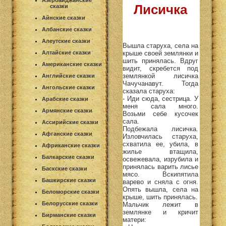
Азербайджанские
Лисичка
сказки
Айнские сказки
Албанские сказки
Алеутские сказки
Вышла старуха, села на
крыше своей землянки и
Алтайские сказки
шить принялась. Вдруг
Американские сказки
видит, скребется под
землянкой лисичка
Английские сказки
Чачучанавут. Тогда
Ангольские сказки
сказала старуха:
- Иди сюда, сестрица. У
Арабские сказки
меня сала много.
Армянские сказки
Возьми себе кусочек
сала.
Ассирийские сказки
Подбежала лисичка.
Афганские сказки
Изловчилась старуха,
схватила ее, убила, в
Африканские сказки
жилье втащила,
Балкарские сказки
освежевала, изрубила и
принялась варить лисье
Баскские сказки
мясо. Вскипятила
Башкирские сказки
варево и сняла с огня.
Опять вышла, села на
Беломорские сказки
крыше, шить принялась.
Белорусские сказки
Мальчик лежит в
землянке и кричит
Бирманские сказки
матери: