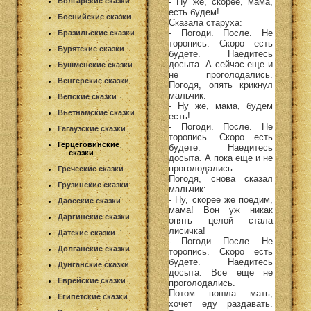
- Ну же, скорее, мама,
Болгарские сказки
есть будем!
Боснийские сказки
Сказала старуха:
- Погоди. После. Не
Бразильские сказки
торопись. Скоро есть
Бурятские сказки
будете. Наедитесь
досыта. А сейчас еще и
Бушменские сказки
не проголодались.
Венгерские сказки
Погодя, опять крикнул
мальчик:
Вепские сказки
- Ну же, мама, будем
Вьетнамские сказки
есть!
- Погоди. После. Не
Гагаузские сказки
торопись. Скоро есть
Герцеговинские
будете. Наедитесь
сказки
досыта. А пока еще и не
проголодались.
Греческие сказки
Погодя, снова сказал
Грузинские сказки
мальчик:
- Ну, скорее же поедим,
Даосские сказки
мама! Вон уж никак
Даргинские сказки
опять целой стала
лисичка!
Датские сказки
- Погоди. После. Не
Долганские сказки
торопись. Скоро есть
будете. Наедитесь
Дунганские сказки
досыта. Все еще не
Еврейские сказки
проголодались.
Потом вошла мать,
Египетские сказки
хочет еду раздавать.