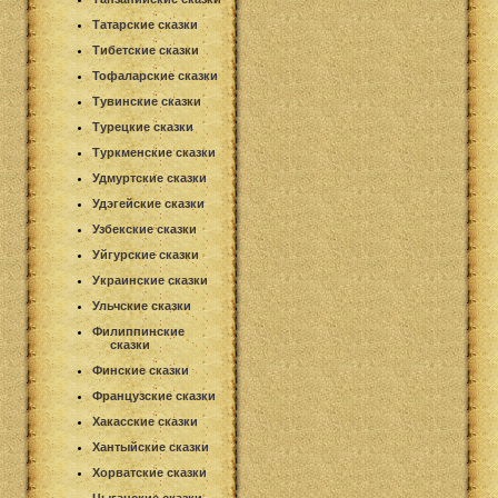
Татарские сказки
Тибетские сказки
Тофаларские сказки
Тувинские сказки
Турецкие сказки
Туркменские сказки
Удмуртские сказки
Удэгейские сказки
Узбекские сказки
Уйгурские сказки
Украинские сказки
Ульчские сказки
Филиппинские
сказки
Финские сказки
Французские сказки
Хакасские сказки
Хантыйские сказки
Хорватские сказки