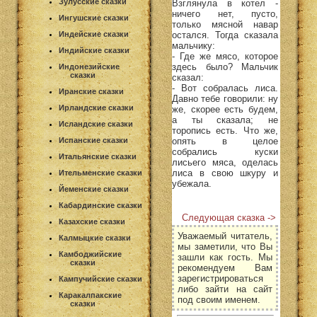
Зулусские сказки
Взглянула в котел -
ничего нет, пусто,
Ингушские сказки
только мясной навар
остался. Тогда сказала
Индейские сказки
мальчику:
Индийские сказки
- Где же мясо, которое
здесь было? Мальчик
Индонезийские
сказки
сказал:
- Вот собралась лиса.
Иранские сказки
Давно тебе говорили: ну
Ирландские сказки
же, скорее есть будем,
а ты сказала; не
Исландские сказки
торопись есть. Что же,
опять в целое
Испанские сказки
собрались куски
Итальянские сказки
лисьего мяса, оделась
лиса в свою шкуру и
Ительменские сказки
убежала.
Йеменские сказки
Кабардинские сказки
Следующая сказка ->
Казахские сказки
Уважаемый читатель,
Калмыцкие сказки
мы заметили, что Вы
Камбоджийские
зашли как гость. Мы
сказки
рекомендуем Вам
зарегистрироваться
Кампучийские сказки
либо зайти на сайт
Каракалпакские
под своим именем.
сказки