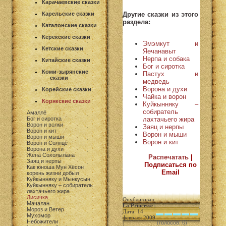
Карачаевские сказки
Другие сказки из этого
Карельские сказки
раздела:
Каталонские сказки
Керекские сказки
Эмэмкут и
Кетские сказки
Яечанавыт
Нерпа и собака
Китайские сказки
Бог и сиротка
Коми-зырянские
Пастух и
сказки
медведь
Ворона и духи
Корейские сказки
Чайка и ворон
Корякские сказки
Куйкынняку –
собиратель
Амаллё
лахтачьего жира
Бог и сиротка
Ворон и волки
Заяц и нерпы
Ворон и кит
Ворон и мыши
Ворон и мыши
Ворон и кит
Ворон и Солнце
Ворона и духи
Жена Сохолылана
Распечатать
|
Заяц и нерпы
Подписаться по
Как юноша Мун Хёсон
Email
корень жизни добыл
Куйкынняку и Мынкусын
Куйкынняку – собиратель
лахтачьего жира
Лисичка
Опубликовал:
Мачалан
La Princesse
|
Мороз и Ветер
Дата: 14
Мухомор
февраля 2009
Небожители
(голосов: 0)
|