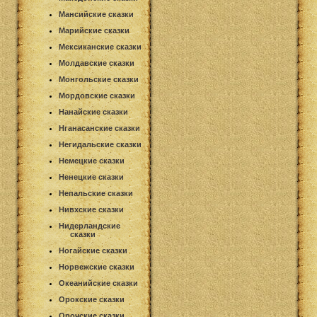
Мансийские сказки
Марийские сказки
Мексиканские сказки
Молдавские сказки
Монгольские сказки
Мордовские сказки
Нанайские сказки
Нганасанские сказки
Негидальские сказки
Немецкие сказки
Ненецкие сказки
Непальские сказки
Нивхские сказки
Нидерландские
сказки
Ногайские сказки
Норвежские сказки
Океанийские сказки
Орокские сказки
Орочские сказки