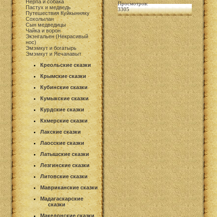
Нерпа и собака
Просмотров:
Пастух и медведь
3305
Путешествия Куйкынняку
Сохолылан
Сын медведицы
Чайка и ворон
Экэнгальен (Некрасивый
нос)
Эмэмкут и богатырь
Эмэмкут и Яечанавыт
Креольские сказки
Крымские сказки
Кубинские сказки
Кумыкские сказки
Курдские сказки
Кхмерские сказки
Лакские сказки
Лаосские сказки
Латышские сказки
Лезгинские сказки
Литовские сказки
Мавриканские сказки
Мадагаскарские
сказки
Македонские сказки