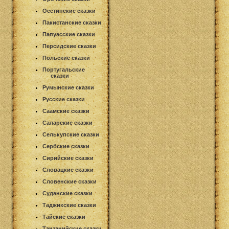
Осетинские сказки
Пакистанские сказки
Папуасские сказки
Персидские сказки
Польские сказки
Португальские
сказки
Румынские сказки
Русские сказки
Саамские сказки
Саларские сказки
Селькупские сказки
Сербские сказки
Сирийские сказки
Словацкие сказки
Словенские сказки
Суданские сказки
Таджикские сказки
Тайские сказки
Танзанийские сказки