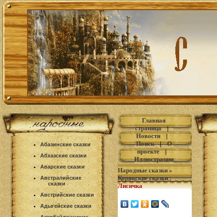
Главная
страница
|
Новости
|
Поиск
|
О
Абазинские сказки
проекте
|
Абхазские сказки
Иллюстрации
Аварские сказки
Народные сказки
»
Корякские сказки
:
Австралийские
сказки
Лисичка
Австрийские сказки
Адыгейские сказки