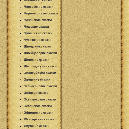
Цыганские сказки
Черкесские сказки
Черногорские сказки
Чеченские сказки
Чешские сказки
Чувашские сказки
Чукотские сказки
Шведские сказки
Швейцарские сказки
Шорские сказки
Шотландские сказки
Эвенкийские сказки
Эвенские сказки
Эганасанские сказки
Энецкие сказки
Эскимосские сказки
Эстонские сказки
Эфиопские сказки
Юкагирские сказки
Якутские сказки