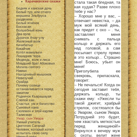
Карачаевские сказки
стала такая бледная, та
кая худая? Разве плохо
Бедняк и ханская дочь
тебе у нас?
Белый тур, или отчего
– Хорошо мне у вас, –
вершина Эльбруса
раздвоена
отвечает невестка, – да
Белый ягнёнок
муж мой всякий день,
Босхасан
как придет с охо – . ты,
Волшебный конь
заставляет меня
Два орла
Дурачок Ачау-улу
снимать с пальца
Железный волк
кольцо и держать его
Кичибатыр
над головой, а сам
Кокайчик
посылает стрелу прямо
Котёл мамалыги
Лошадник Чора
в это кольцо... Страшно
Медведь, волк и лиса
мне! Боюсь, убьет он
Младший брат Абоковых
меня!
Могила святого
Приголубила ее
Намыс
Находчивый мышонок
свекровь, приласкала,
Невезучий
говорит:
Орайда
– Не печалься! Когда он
Почему солнце
сегодня заставит тебя,
останавливается перед
закатом
держать кольцо, ты
Родничок Къарашауая
скажи ему: «Ужесли ты
Слепой хан
такой джигит, храбрый
Счастье, ум и богатство
стрелок, состязался бы
Сыновья хана
Сюлемен и злой карлик
с Умаром, сыном Умара.
Талисман
Потрудней это будет,
Умар, сын Умара
чем хвастать меткостью
Умный учитель
перед женщиной!»
Цветочек Сатанай
Человек, который хотел
Вернулся к вечеру муж
испытать свою силу
с охоты, велит жене
Чёрный орёл