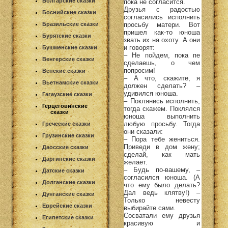
Болгарские сказки
пока не согласится.
Друзья с радостью
Боснийские сказки
согласились исполнить
просьбу матери. Вот
Бразильские сказки
пришел как-то юноша
Бурятские сказки
звать их на охоту. А они
и говорят:
Бушменские сказки
– Не пойдем, пока пе
Венгерские сказки
сделаешь, о чем
попросим!
Вепские сказки
– А что, скажите, я
Вьетнамские сказки
должен сделать? –
удивился юноша.
Гагаузские сказки
– Поклянись исполнить,
Герцеговинские
тогда скажем. Поклялся
сказки
юноша выполнить
любую просьбу. Тогда
Греческие сказки
они сказали:
Грузинские сказки
– Пора тебе жениться.
Приведи в дом жену;
Даосские сказки
сделай, как мать
Даргинские сказки
желает.
– Будь по-вашему, –
Датские сказки
согласился юноша. (А
Долганские сказки
что ему было делать?
Дал ведь клятву!) –
Дунганские сказки
Только невесту
Еврейские сказки
выбирайте сами.
Сосватали ему друзья
Египетские сказки
красивую и