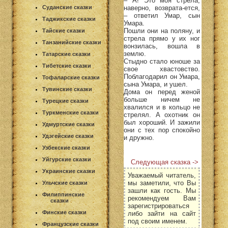
– А! Это моя стрела,
наверно, возврата-ется,
Суданские сказки
– ответил Умар, сын
Таджикские сказки
Умара.
Пошли они на поляну, и
Тайские сказки
стрела прямо у их ног
Танзанийские сказки
вонзилась, вошла в
землю.
Татарские сказки
Стыдно стало юноше за
Тибетские сказки
свое хвастовство.
Поблагодарил он Умара,
Тофаларские сказки
сына Умара, и ушел.
Тувинские сказки
Дома он перед женой
больше ничем не
Турецкие сказки
хвалился и в кольцо не
Туркменские сказки
стрелял. А охотник он
был хороший. И зажили
Удмуртские сказки
они с тех пор спокойно
Удэгейские сказки
и дружно.
Узбекские сказки
Уйгурские сказки
Следующая сказка ->
Украинские сказки
Уважаемый читатель,
мы заметили, что Вы
Ульчские сказки
зашли как гость. Мы
Филиппинские
рекомендуем Вам
сказки
зарегистрироваться
Финские сказки
либо зайти на сайт
под своим именем.
Французские сказки