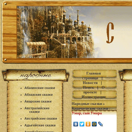
Главная
страница
|
Новости
|
Поиск
|
О
Абазинские сказки
проекте
|
Абхазские сказки
Иллюстрации
Аварские сказки
Народные сказки
»
Карачаевские сказки
:
Австралийские
сказки
Умар, сын Умара
Австрийские сказки
Адыгейские сказки