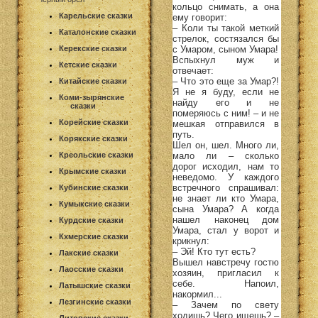
кольцо снимать, а она
Карельские сказки
ему говорит:
– Коли ты такой меткий
Каталонские сказки
стрелок, состязался бы
с Умаром, сыном Умара!
Керекские сказки
Вспыхнул муж и
Кетские сказки
отвечает:
– Что это еще за Умар?!
Китайские сказки
Я не я буду, если не
Коми-зырянские
найду его и не
сказки
померяюсь с ним! – и не
Корейские сказки
мешкая отправился в
путь.
Корякские сказки
Шел он, шел. Много ли,
мало ли – сколько
Креольские сказки
дорог исходил, нам то
Крымские сказки
неведомо. У каждого
встречного спрашивал:
Кубинские сказки
не знает ли кто Умара,
Кумыкские сказки
сына Умара? А когда
нашел наконец дом
Курдские сказки
Умара, стал у ворот и
Кхмерские сказки
крикнул:
– Эй! Кто тут есть?
Лакские сказки
Вышел навстречу гостю
Лаосские сказки
хозяин, пригласил к
себе. Напоил,
Латышские сказки
накормил...
Лезгинские сказки
– Зачем по свету
ходишь? Чего ищешь? –