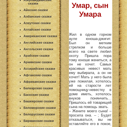
Азербайджанские
Умар, сын
сказки
Айнские сказки
Умара
Албанские сказки
Алеутские сказки
Алтайские сказки
Жил в одном горном
Американские сказки
ауле юноша-джигит.
Был он метким
Английские сказки
стрелком и больше
Ангольские сказки
всего на свете любил
охоту. Пришла пора
Арабские сказки
тому юноше жениться, а
Армянские сказки
он не хочет. Самых
красивых невест мать
Ассирийские сказки
ему выбирала, а он не
Афганские сказки
хочет! Мать у него была
уже пожилая, хотелось
Африканские сказки
ей на старости лет
Балкарские сказки
помощницу-невестку в
доме иметь, хотелось
Баскские сказки
внуков понянчить...
Башкирские сказки
Пришлось ей товарищей
сына на помощь звать.
Беломорские сказки
– Жените моего сына! –
Белорусские сказки
просила она. – ; Будет
отказываться, вы не
Бирманские сказки
оставляйте его в покое,