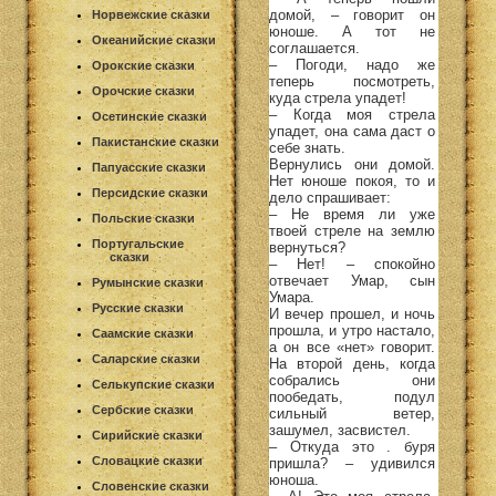
домой, – говорит он
Норвежские сказки
юноше. А тот не
Океанийские сказки
соглашается.
– Погоди, надо же
Орокские сказки
теперь посмотреть,
Орочские сказки
куда стрела упадет!
– Когда моя стрела
Осетинские сказки
упадет, она сама даст о
Пакистанские сказки
себе знать.
Вернулись они домой.
Папуасские сказки
Нет юноше покоя, то и
Персидские сказки
дело спрашивает:
– Не время ли уже
Польские сказки
твоей стреле на землю
Португальские
вернуться?
сказки
– Нет! – спокойно
отвечает Умар, сын
Румынские сказки
Умара.
Русские сказки
И вечер прошел, и ночь
прошла, и утро настало,
Саамские сказки
а он все «нет» говорит.
Саларские сказки
На второй день, когда
собрались они
Селькупские сказки
пообедать, подул
Сербские сказки
сильный ветер,
зашумел, засвистел.
Сирийские сказки
– Откуда это . буря
Словацкие сказки
пришла? – удивился
юноша.
Словенские сказки