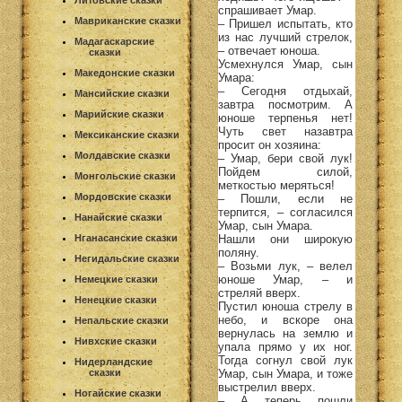
Литовские сказки
спрашивает Умар.
Мавриканские сказки
– Пришел испытать, кто
из нас лучший стрелок,
Мадагаскарские
– отвечает юноша.
сказки
Усмехнулся Умар, сын
Македонские сказки
Умара:
– Сегодня отдыхай,
Мансийские сказки
завтра посмотрим. А
Марийские сказки
юноше терпенья нет!
Чуть свет назавтра
Мексиканские сказки
просит он хозяина:
Молдавские сказки
– Умар, бери свой лук!
Пойдем силой,
Монгольские сказки
меткостью меряться!
Мордовские сказки
– Пошли, если не
терпится, – согласился
Нанайские сказки
Умар, сын Умара.
Нашли они широкую
Нганасанские сказки
поляну.
Негидальские сказки
– Возьми лук, – велел
юноше Умар, – и
Немецкие сказки
стреляй вверх.
Ненецкие сказки
Пустил юноша стрелу в
небо, и вскоре она
Непальские сказки
вернулась на землю и
Нивхские сказки
упала прямо у их ног.
Тогда согнул свой лук
Нидерландские
Умар, сын Умара, и тоже
сказки
выстрелил вверх.
Ногайские сказки
– А теперь пошли