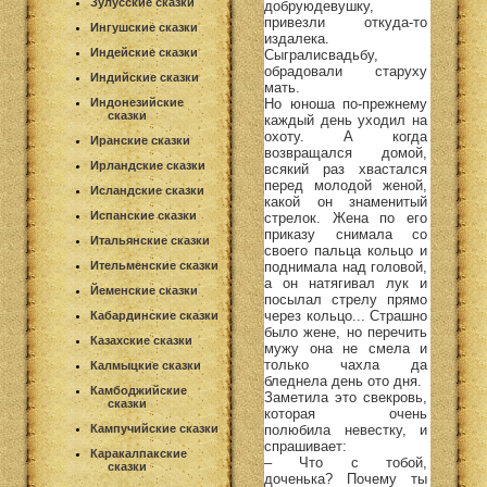
Зулусские сказки
добруюдевушку,
привезли откуда-то
Ингушские сказки
издалека.
Индейские сказки
Сыгралисвадьбу,
обрадовали старуху
Индийские сказки
мать.
Но юноша по-прежнему
Индонезийские
сказки
каждый день уходил на
охоту. А когда
Иранские сказки
возвращался домой,
Ирландские сказки
всякий раз хвастался
перед молодой женой,
Исландские сказки
какой он знаменитый
Испанские сказки
стрелок. Жена по его
приказу снимала со
Итальянские сказки
своего пальца кольцо и
поднимала над головой,
Ительменские сказки
а он натягивал лук и
Йеменские сказки
посылал стрелу прямо
через кольцо... Страшно
Кабардинские сказки
было жене, но перечить
Казахские сказки
мужу она не смела и
только чахла да
Калмыцкие сказки
бледнела день ото дня.
Камбоджийские
Заметила это свекровь,
сказки
которая очень
полюбила невестку, и
Кампучийские сказки
спрашивает:
Каракалпакские
– Что с тобой,
сказки
доченька? Почему ты