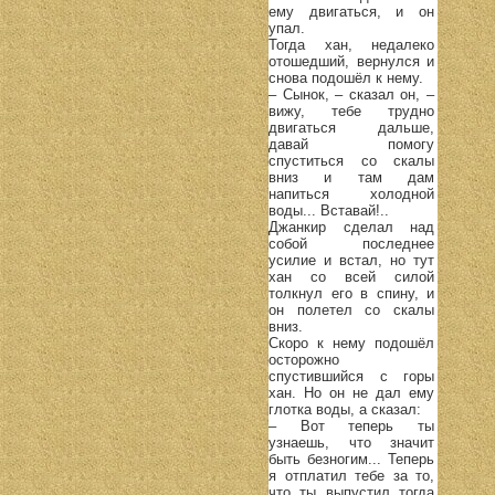
ему двигаться, и он
упал.
Тогда хан, недалеко
отошедший, вернулся и
снова подошёл к нему.
– Сынок, – сказал он, –
вижу, тебе трудно
двигаться дальше,
давай помогу
спуститься со скалы
вниз и там дам
напиться холодной
воды... Вставай!..
Джанкир сделал над
собой последнее
усилие и встал, но тут
хан со всей силой
толкнул его в спину, и
он полетел со скалы
вниз.
Скоро к нему подошёл
осторожно
спустившийся с горы
хан. Но он не дал ему
глотка воды, а сказал:
– Вот теперь ты
узнаешь, что значит
быть безногим... Теперь
я отплатил тебе за то,
что ты выпустил тогда