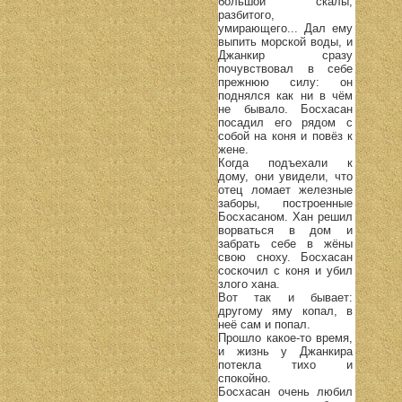
большой скалы,
разбитого,
умирающего... Дал ему
выпить морской воды, и
Джанкир сразу
почувствовал в себе
прежнюю силу: он
поднялся как ни в чём
не бывало. Босхасан
посадил его рядом с
собой на коня и повёз к
жене.
Когда подъехали к
дому, они увидели, что
отец ломает железные
заборы, построенные
Босхасаном. Хан решил
ворваться в дом и
забрать себе в жёны
свою сноху. Босхасан
соскочил с коня и убил
злого хана.
Вот так и бывает:
другому яму копал, в
неё сам и попал.
Прошло какое-то время,
и жизнь у Джанкира
потекла тихо и
спокойно.
Босхасан очень любил