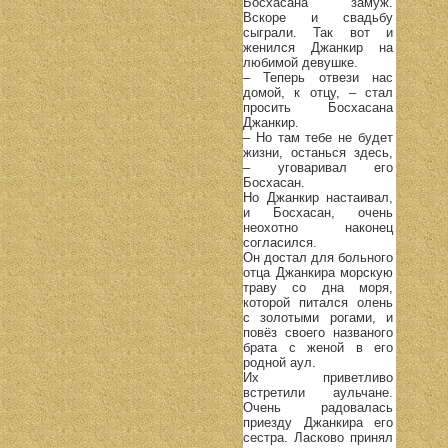
Босхасана замуж.
Вскоре и свадьбу
сыграли. Так вот и
женился Джанкир на
любимой девушке.
– Теперь отвези нас
домой, к отцу, – стал
просить Босхасана
Джанкир.
– Но там тебе не будет
жизни, останься здесь,
– уговаривал его
Босхасан.
Но Джанкир настаивал,
и Босхасан, очень
неохотно наконец
согласился.
Он достал для больного
отца Джанкира морскую
траву со дна моря,
которой питался олень
с золотыми рогами, и
повёз своего названого
брата с женой в его
родной аул.
Их приветливо
встретили аульчане.
Очень радовалась
приезду Джанкира его
сестра. Ласково принял