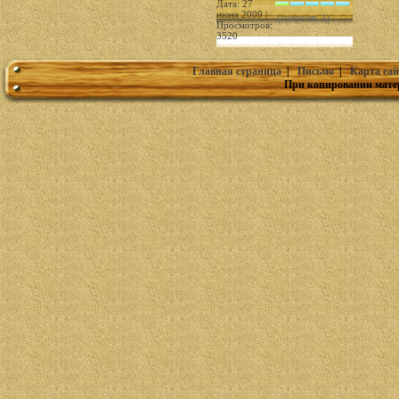
Дата: 27
июня 2009 |
(голосов: 1)
Просмотров:
3520
Главная страница
|
Письмо
|
Карта сай
При копировании мате