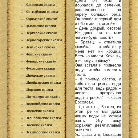
Долго он ехал и
добрался до селения,
Хакасские сказки
расположенного на
Хантыйские сказки
берегу большой реки.
Он вошёл в первый дом
Хорватские сказки
и обратился к хозяйке:
Цыганские сказки
– День добрый, сестра!
Не дашь ли ты мне
Черкесские сказки
чего-нибудь поесть?
Черногорские сказки
– Братец, – ответила
хозяйка, – хлеба-то у
Чеченские сказки
меня нет ни крошки.
Чешские сказки
Весь кончился. Хочешь,
я испеку лепёшку?
Чувашские сказки
Она встала и принесла
Чукотские сказки
воду, чтобы замесить
тесто.
Шведские сказки
– А почему, сестра, у
Швейцарские сказки
тебя такая грязная вода
для теста, ведь рядом –
Шорские сказки
чистая, прозрачная
Шотландские сказки
вода в речке? – сказал
Босхасан.
Эвенкийские сказки
– Да что ты, братец, из
этой речки мы даже
Эвенские сказки
чашку воды не можем
Эганасанские сказки
взять. Эту реку
охраняет девятиглавый
Энецкие сказки
эме-ген i.
Эскимосские сказки
Услышав это, Босхасан