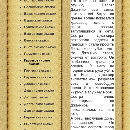
кто-то сильно тащил в
Болгарские сказки
глубину. Напряг
Боснийские сказки
Джанкйр все силы,
потянул cei Вдруг на
Бразильские сказки
гребне волны показался
Бурятские сказки
красавец олень с
золоть рогами,
Бушменские сказки
запутавшийся в сети.
Венгерские сказки
Сестра Джанкира
захлопала радости в
Вепские сказки
ладоши и стала просить
Вьетнамские сказки
брата скорее убить оле
Но Джанкир стоял,
Гагаузские сказки
онемев от восторга. Он
Герцеговинские
любовался красавцем
сказки
оленем. У него не
поднималась рука убить
Греческие сказки
его. Наконец Джанкир
Грузинские сказки
выхватил нож, разрезал
сеть и освободил
Даосские сказки
оленя. И тот мгновенно
Даргинские сказки
нырнул в глубину моря.
Сестра очень
Датские сказки
рассердилась на
Долганские сказки
Джанкира и
пожаловалась на него
Дунганские сказки
отцу.
Еврейские сказки
А отец, выслушав дочь,
рассвирепел. Он
Египетские сказки
приказал собрать народ