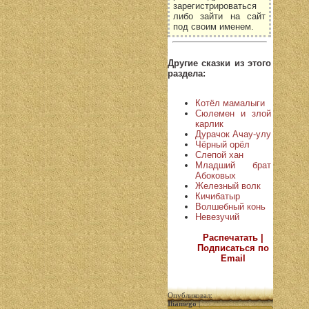
зарегистрироваться
либо зайти на сайт
под своим именем.
Другие сказки из этого
раздела:
Котёл мамалыги
Сюлемен и злой
карлик
Дурачок Ачау-улу
Чёрный орёл
Слепой хан
Младший брат
Абоковых
Железный волк
Кичибатыр
Волшебный конь
Невезучий
Распечатать |
Подписаться по
Email
Опубликовал:
Iliamego
|