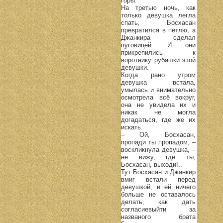
горы.
На третью ночь, как
только девушка легла
спать, Босхасан
превратился в петлю, а
Джанкира сделал
пуговицей. И они
прикрепились к
воротнику рубашки этой
девушки.
Когда рано утром
девушка встала,
умылась и внимательно
осмотрела всё вокруг,
она не увидела их и
никак не могла
догадаться, где же их
искать.
– Ой, Босхасан,
пропади ты пропадом, –
воскликнула девушка, –
не вижу, где ты,
Босхасан, выходи!..
Тут Босхасан и Джанкир
вмиг встали перед
девушкой, и ей ничего
больше не оставалось
делать, как дать
согласиевыйти за
названого брата