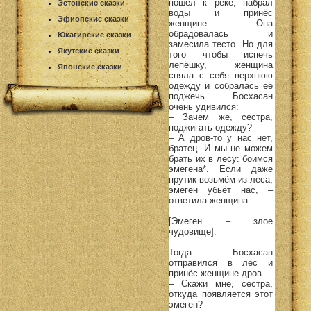
пошёл к реке, набрал
Эстонские сказки
воды и принёс
Эфиопские сказки
женщине. Она
обрадовалась и
Юкагирские сказки
замесила тесто. Но для
Якутские сказки
того чтобы испечь
лепёшку, женщина
Японские сказки
сняла с себя верхнюю
одежду и собралась её
поджечь. Босхасан
очень удивился:
– Зачем же, сестра,
поджигать одежду?
– А дров-то у нас нет,
братец. И мы не можем
брать их в лесу: боимся
эмегена*. Если даже
прутик возьмём из леса,
эмеген убьёт нас, –
ответила женщина.
[Эмеген – злое
чудовище].
Тогда Босхасан
отправился в лес и
принёс женщине дров.
– Скажи мне, сестра,
откуда появляется этот
эмеген?