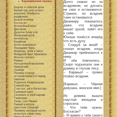
Карачаевские сказки
Долго скакал он за
всадником, но догнать
Бедняк и ханская дочь
не смог и остановился.
Белый тур, или отчего
Странно, но всадник
вершина Эльбруса
раздвоена
тоже остановился.
Белый ягнёнок
Джанкиру показалось
Босхасан
даже, что всадник
Волшебный конь
машет рукой, зовёт его
Два орла
Дурачок Ачау-улу
к себе.
Железный волк
Юноша понёсся вперёд
Кичибатыр
что есть духу.
Кокайчик
– Следуй за мной! –
Котёл мамалыги
Лошадник Чора
сказал всадник, когда
Медведь, волк и лиса
Джанкир приблизился к
Младший брат Абоковых
нему.
Могила святого
И оба помчались...
Намыс
Находчивый мышонок
Скоро подъехали они к
Невезучий
домику в глухом лесу.
Орайда
– Каракыз! – громко
Почему солнце
позвал всадник.
останавливается перед
закатом
Родничок Къарашауая
[Каракыз – Чёрная
Слепой хан
девушка, женское имя.]
Счастье, ум и богатство
Сыновья хана
Сюлемен и злой карлик
Из домика вышла
Талисман
смуглая женщина и
Умар, сын Умара
спросила:
Умный учитель
– Что тебе нужно,
Цветочек Сатанай
Человек, который хотел
Босхасан?
испытать свою силу
– Я привёз к тебе своего
Чёрный орёл