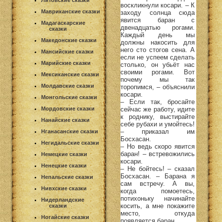
Литовские сказки
воскликнули косари. – К
Мавриканские сказки
заходу солнца сюда
явится баран с
Мадагаскарские
двенадцатью рогами.
сказки
Каждый день мы
Македонские сказки
должны накосить для
него сто стогов сена. А
Мансийские сказки
если не успеем сделать
Марийские сказки
столько, он убьёт нас
своими рогами. Вот
Мексиканские сказки
почему мы так
Молдавские сказки
торопимся, – объяснили
косари.
Монгольские сказки
– Если так, бросайте
сейчас же работу, идите
Мордовские сказки
к роднику, выстирайте
Нанайские сказки
себе рубахи и умойтесь!
– приказал им
Нганасанские сказки
Босхасан.
Негидальские сказки
– Но ведь скоро явится
баран! – встревожились
Немецкие сказки
косари.
Ненецкие сказки
– Не бойтесь! – сказал
Босхасан. – Барана я
Непальские сказки
сам встречу. А вы,
Нивхские сказки
когда помоетесь,
потихоньку начинайте
Нидерландские
косить, а мне покажите
сказки
место, откуда
Ногайские сказки
появляется баран.