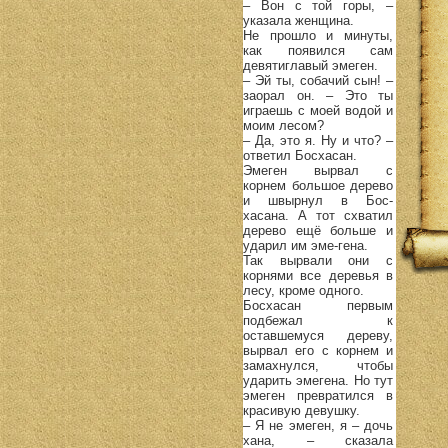
– Вон с той горы, –
указала женщина.
Не прошло и минуты,
как появился сам
девятиглавый эмеген.
– Эй ты, собачий сын! –
заорал он. – Это ты
играешь с моей водой и
моим лесом?
– Да, это я. Ну и что? –
ответил Босхасан.
Эмеген вырвал с
корнем большое дерево
и швырнул в Бос-
хасана. А тот схватил
дерево ещё больше и
ударил им эме-гена.
Так вырвали они с
корнями все деревья в
лесу, кроме одного.
Босхасан первым
подбежал к
оставшемуся дереву,
вырвал его с корнем и
замахнулся, чтобы
ударить эмегена. Но тут
эмеген превратился в
красивую девушку.
– Я не эмеген, я – дочь
хана, – сказала