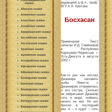
Азербайджанские
редакцией д.ф.н., проф.
сказки
ВГУ А.А. Кретова
Айнские сказки
Албанские сказки
Босхасан
Алеутские сказки
Алтайские сказки
Американские сказки
Английские сказки
Примечания: Текст
Ангольские сказки
записан И.Д. Семёновой
в Республике
Арабские сказки
Карачаево-Черкессии г.
Армянские сказки
Усть-Джегута в августе
2002 г.
Ассирийские сказки
Афганские сказки
Африканские сказки
Как-то раз хан послал
Балкарские сказки
Джанкира наловить
рыбы. Вместе с
Баскские сказки
Джанкиром отправилась
Башкирские сказки
и его сестра. Сколько
ни забрасывал Джанкир
Беломорские сказки
сеть в море, поймать
Белорусские сказки
ничего не мог. Но вот
бросил в последний
Бирманские сказки
раз, и – о чудо! – сеть