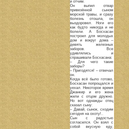
и отчим.
Он выпил отвар
привезённой сыном
морской травы, и сразу
болезнь отошла, он
выздоровел. Ноги его
как будто никогда и не
болели. А Босхасан
построил для молодых
дом и вокруг дома –
девять железных
заборов. Все
удивлялись и
спрашивали Босхасана:
– Для чего такие
заборы?
– Пригодятся! – отвечал
он.
Когда всё было готово,
Босхасан попрощался и
уехал. Некоторое время
Джанкир и его жена
жили с отцом дружно.
Но вот однажды отец
сказал сыну:
– Давай, сынок, сходим
сегодня на охоту!..
Сын с радостью
согласился. Он взял с
собой вкусную еду,