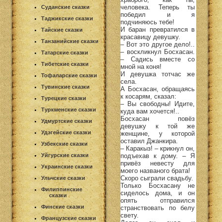
человека. Теперь ты
Суданские сказки
победил и я
Таджикские сказки
подчиняюсь тебе!
И баран превратился в
Тайские сказки
красавицу девушку.
Танзанийские сказки
– Вот это другое дело!..
– воскликнул Босхасан.
Татарские сказки
– Садись вместе со
Тибетские сказки
мной на коня!
И девушка тотчас же
Тофаларские сказки
села.
Тувинские сказки
А Босхасан, обращаясь
к косарям, сказал:
Турецкие сказки
– Вы свободны! Идите,
Туркменские сказки
куда вам хочется!..
Босхасан повёз
Удмуртские сказки
девушку к той же
Удэгейские сказки
женщине, у которой
оставил Джанкира.
Узбекские сказки
– Каракыз! – крикнул он,
подъехав к дому. – Я
Уйгурские сказки
привёз невесту для
Украинские сказки
моего названого брата!
Скоро сыграли свадьбу.
Ульчские сказки
Только Босхасану не
Филиппинские
сиделось дома, и он
сказки
опять отправился
Финские сказки
странствовать по белу
свету.
Французские сказки