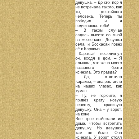
девушка. – До сих пор я
не встречала такого, как
ты, достойного
человека. Теперь ты
победил и я
подчиняюсь тебе!..
– В таком случае
садись вместе со мной
на моего коня! Девушка
села, и Босхасан повёз
её к Каракыз.
– Каракыз! – воскликнул
он, входя в дом. – Я
слышал, что жена моего
названого брата
исчезла. Это правда?
– Да, – ответила
Каракыз, – она растаяла
на наших глазах, как
туман.
– Ну, не горюйте, я
привёз брату новую
невесту, красивую
девушку. Она – у ворот,
на коне.
Все трое выбежали из
дома, чтобы встретить
девушку. Но девушки
там не было. Она
исчезла. У ворот стоял