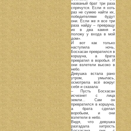
названый брат три раза
спрячутся. Если я хоть
раз не сумею найти их,
победителями будут
они. Если же я все три
раза найду – превращу
их в два камня и
положу у входа в мой
дом».
И вот как только
наступила ночь,
Босхасан превратился в
коршуна, а брата
превратил в воробья. И
они взлетели высоко в
небо.
Девушка встала рано
утром, умылась,
осмотрела всё вокруг
себя и сказала:
– Пусть Босхасан
исчезнет с лица
земли... Сам он
превратился в коршуна,
а брата сделал
воробьем, и они
взлетели в небо.
Видя, что девушка
разгадала хитрость
Босхасана, они с