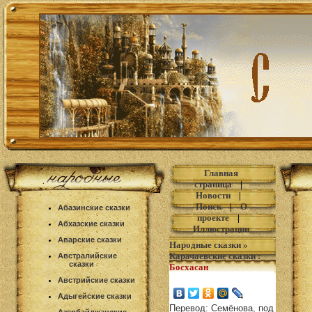
Главная
страница
|
Новости
|
Поиск
|
О
Абазинские сказки
проекте
|
Абхазские сказки
Иллюстрации
Аварские сказки
Народные сказки
»
Карачаевские сказки
:
Австралийские
сказки
Босхасан
Австрийские сказки
Адыгейские сказки
Перевод: Семёнова, под