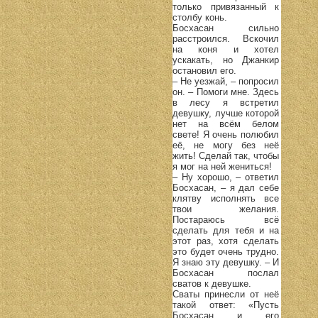
только привязанный к
столбу конь.
Босхасан сильно
расстроился. Вскочил
на коня и хотел
ускакать, но Джанкир
остановил его.
– Не уезжай, – попросил
он. – Помоги мне. Здесь
в лесу я встретил
девушку, лучше которой
нет на всём белом
свете! Я очень полюбил
её, не могу без неё
жить! Сделай так, чтобы
я мог на ней жениться!
– Ну хорошо, – ответил
Босхасан, – я дал себе
клятву исполнять все
твои желания.
Постараюсь всё
сделать для тебя и на
этот раз, хотя сделать
это будет очень трудно.
Я знаю эту девушку. – И
Босхасан послал
сватов к девушке.
Сваты принесли от неё
такой ответ: «Пусть
Босхасан и его