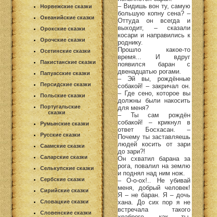
– Видишь вон ту, самую
Норвежские сказки
большую копну сена? –
Океанийские сказки
Оттуда он всегда и
выходит, – сказали
Орокские сказки
косари и направились к
Орочские сказки
роднику.
Прошло какое-то
Осетинские сказки
время... И вдруг
Пакистанские сказки
появился баран с
двенадцатью рогами.
Папуасские сказки
– Эй вы, рождённые
Персидские сказки
собакой! – закричал он.
– Где сено, которое вы
Польские сказки
должны были накосить
Португальские
для меня?
сказки
– Ты сам рождён
собакой! – крикнул в
Румынские сказки
ответ Босхасан. –
Русские сказки
Почему ты заставляешь
людей косить от зари
Саамские сказки
до зари?!
Саларские сказки
Он схватил барана за
рога, повалил на землю
Селькупские сказки
и поднял над ним нож.
Сербские сказки
– О-о-ох!.. Не убивай
меня, добрый человек!
Сирийские сказки
Я – не баран. Я – дочь
хана. До сих пор я не
Словацкие сказки
встречала такого
Словенские сказки
храброго, как ты,