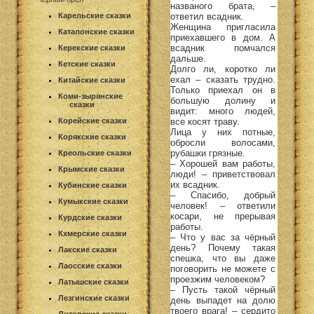
названого брата, –
ответил всадник.
Карельские сказки
Женщина пригласила
Каталонские сказки
приехавшего в дом. А
всадник помчался
Керекские сказки
дальше.
Кетские сказки
Долго ли, коротко ли
ехал – сказать трудно.
Китайские сказки
Только приехал он в
Коми-зырянские
большую долину и
сказки
видит: много людей,
все косят траву.
Корейские сказки
Лица у них потные,
Корякские сказки
обросли волосами,
рубашки грязные.
Креольские сказки
– Хорошей вам работы,
Крымские сказки
люди! – приветствовал
их всадник.
Кубинские сказки
– Спасибо, добрый
Кумыкские сказки
человек! – ответили
косари, не прерывая
Курдские сказки
работы.
Кхмерские сказки
– Что у вас за чёрный
день? Почему такая
Лакские сказки
спешка, что вы даже
Лаосские сказки
поговорить не можете с
проезжим человеком?
Латышские сказки
– Пусть такой чёрный
Лезгинские сказки
день выпадет на долю
твоего врага! – сердито