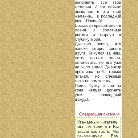
исполнять все твои
желания. И вот сейчас
выполнил и это твоё
желание... в последний
раз... Прощай!..
Босхасан превратился в
оленя с золотыми
рогами и нырнул в
глубину моря.
Джанкир понял, что
навеки потерял своего
друга. Кинулся за ним,
хотел догнать оленя,
остановить, но его уже
не было видно. Джанкир
проклинал себя, горько
плакал, но слезами
горю не поможешь.
Надев бурку и сев на
коня нельзя догнать
уже прошедший
дождь!..
Следующая сказка ->
Уважаемый читатель,
мы заметили, что Вы
зашли как гость. Мы
рекомендуем Вам