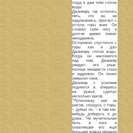
тогда я дам тебе глоток
воды.
Джанкиру так хотелось
пить, что он, не
задумываясь, прыгнул с
уступа горы вниз. Он
сломал себе ногу и
долгое время лежал
неподвижно.
Осторожно спустился с
горы хан и дал
Джанкиру глоток воды.
Когда он наклонился
над ним, Джанкир
увидел его злые,
полные ненависти глаза
и задрожал. Он понял
замысел хана.
Джанкир с усилием
поднялся и, опираясь
на ружьё, сделал
несколько шагов.
"Потихоньку, шаг за
шагом, спущусь с горы,
– думал он, – а там как-
нибудь доберусь и до
дома..."Но мучительная
боль в ноге и
охватившая его ещё
большая жажда мешали