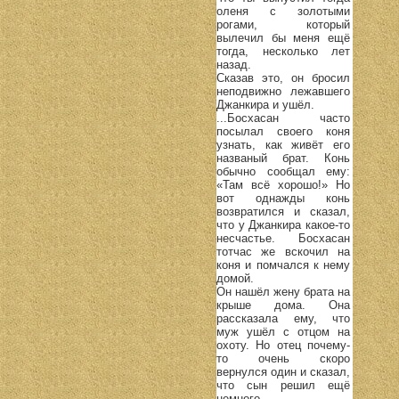
оленя с золотыми
рогами, который
вылечил бы меня ещё
тогда, несколько лет
назад.
Сказав это, он бросил
неподвижно лежавшего
Джанкира и ушёл.
...Босхасан часто
посылал своего коня
узнать, как живёт его
названый брат. Конь
обычно сообщал ему:
«Там всё хорошо!» Но
вот однажды конь
возвратился и сказал,
что у Джанкира какое-то
несчастье. Босхасан
тотчас же вскочил на
коня и помчался к нему
домой.
Он нашёл жену брата на
крыше дома. Она
рассказала ему, что
муж ушёл с отцом на
охоту. Но отец почему-
то очень скоро
вернулся один и сказал,
что сын решил ещё
немного