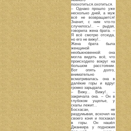
поохотиться.охотиться.
– Однако прошло уже
несколько дней, а муж
всё не возвращается!
Значит, с ним что-то
случилось!.. – рыдая,
говорила жена брата. –
Я всё смотрю отсюда,
но его не вижу!..
Жена брата была
женщиной
необыкновенной: она
могла видеть всё, что
происходило вокруг на
большом расстоянии.
Вот опять долго,
внимательно
всматривалась она в
далёкие горы и вдруг
громко зарыдала.
– Вижу... Вижу!.. –
закричала она. – Он в
глубоком ущелье, у
скалы лежит...
Босхасан, не
раздумывая, вскочил на
своего коня и поскакал
в горы. Он нашёл
Джанкира у подножия