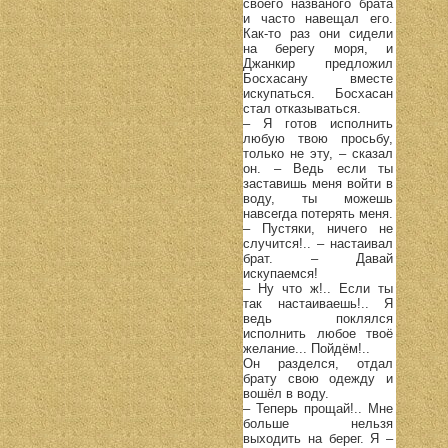
своего названого брата
и часто навещал его.
Как-то раз они сидели
на берегу моря, и
Джанкир предложил
Босхасану вместе
искупаться. Босхасан
стал отказываться.
– Я готов исполнить
любую твою просьбу,
только не эту, – сказал
он. – Ведь если ты
заставишь меня войти в
воду, ты можешь
навсегда потерять меня.
– Пустяки, ничего не
случится!.. – настаивал
брат. – Давай
искупаемся!
– Ну что ж!.. Если ты
так настаиваешь!.. Я
ведь поклялся
исполнить любое твоё
желание... Пойдём!..
Он разделся, отдал
брату свою одежду и
вошёл в воду.
– Теперь прощай!.. Мне
больше нельзя
выходить на берег. Я –