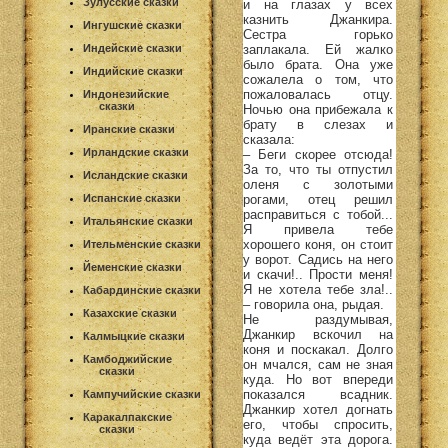
Зулусские сказки
и на глазах у всех
казнить Джанкира.
Ингушские сказки
Сестра горько
заплакала. Ей жалко
Индейские сказки
было брата. Она уже
Индийские сказки
сожалела о том, что
пожаловалась отцу.
Индонезийские
сказки
Ночью она прибежала к
брату в слезах и
Иранские сказки
сказала:
Ирландские сказки
– Беги скорее отсюда!
За то, что ты отпустил
Исландские сказки
оленя с золотыми
рогами, отец решил
Испанские сказки
расправиться с тобой...
Итальянские сказки
Я привела тебе
хорошего коня, он стоит
Ительменские сказки
у ворот. Садись на него
Йеменские сказки
и скачи!.. Прости меня!
Я не хотела тебе зла!..
Кабардинские сказки
– говорила она, рыдая.
Казахские сказки
Не раздумывая,
Джанкир вскочил на
Калмыцкие сказки
коня и поскакал. Долго
Камбоджийские
он мчался, сам не зная
сказки
куда. Но вот впереди
показался всадник.
Кампучийские сказки
Джанкир хотел догнать
Каракалпакские
его, чтобы спросить,
сказки
куда ведёт эта дорога.