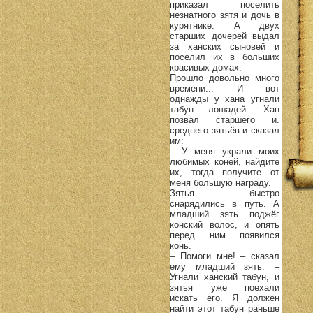
приказал поселить
незнатного зятя и дочь в
курятнике. А двух
старших дочерей выдал
за ханских сыновей и
поселил их в больших
красивых домах.
Прошло довольно много
времени... И вот
однажды у хана угнали
табун лошадей. Хан
позвал старшего и.
среднего зятьёв и сказал
им:
– У меня украли моих
любимых коней, найдите
их, тогда получите от
меня большую награду.
Зятья быстро
снарядились в путь. А
младший зять поджёг
конский волос, и опять
перед ним появился
конь.
– Помоги мне! – сказал
ему младший зять. –
Угнали ханский табун, и
зятья уже поехали
искать его. Я должен
найти этот табун раньше