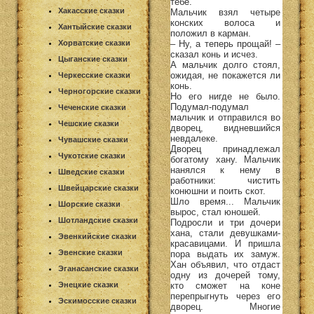
тебе.
Хакасские сказки
Мальчик взял четыре
конских волоса и
Хантыйские сказки
положил в карман.
– Ну, а теперь прощай! –
Хорватские сказки
сказал конь и исчез.
Цыганские сказки
А мальчик долго стоял,
ожидая, не покажется ли
Черкесские сказки
конь.
Черногорские сказки
Но его нигде не было.
Подумал-подумал
Чеченские сказки
мальчик и отправился во
Чешские сказки
дворец, видневшийся
невдалеке.
Чувашские сказки
Дворец принадлежал
Чукотские сказки
богатому хану. Мальчик
нанялся к нему в
Шведские сказки
работники: чистить
Швейцарские сказки
конюшни и поить скот.
Шло время... Мальчик
Шорские сказки
вырос, стал юношей.
Шотландские сказки
Подросли и три дочери
хана, стали девушками-
Эвенкийские сказки
красавицами. И пришла
Эвенские сказки
пора выдать их замуж.
Хан объявил, что отдаст
Эганасанские сказки
одну из дочерей тому,
кто сможет на коне
Энецкие сказки
перепрыгнуть через его
Эскимосские сказки
дворец. Многие