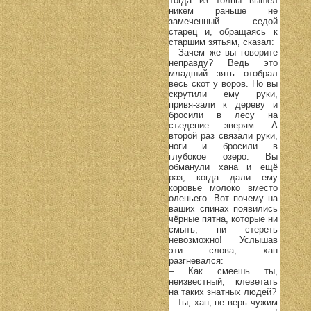
Тогда из толпы вышел
никем раньше не
замеченный седой
старец и, обращаясь к
старшим зятьям, сказал:
– Зачем же вы говорите
неправду? Ведь это
младший зять отобрал
весь скот у воров. Но вы
скрутили ему руки,
привя-зали к дереву и
бросили в лесу на
съедение зверям. А
второй раз связали руки,
ноги и бросили в
глубокое озеро. Вы
обманули хана и ещё
раз, когда дали ему
коровье молоко вместо
оленьего. Вот почему на
ваших спинах появились
чёрные пятна, которые ни
смыть, ни стереть
невозможно! Услышав
эти слова, хан
разгневался:
– Как смеешь ты,
неизвестный, клеветать
на таких знатных людей?
– Ты, хан, не верь чужим