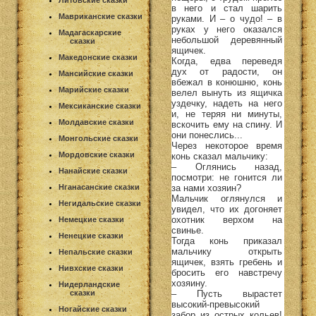
Литовские сказки
в него и стал шарить
Мавриканские сказки
руками. И – о чудо! – в
руках у него оказался
Мадагаскарские
небольшой деревянный
сказки
ящичек.
Македонские сказки
Когда, едва переведя
дух от радости, он
Мансийские сказки
вбежал в конюшню, конь
Марийские сказки
велел вынуть из ящичка
уздечку, надеть на него
Мексиканские сказки
и, не теряя ни минуты,
Молдавские сказки
вскочить ему на спину. И
они понеслись...
Монгольские сказки
Через некоторое время
Мордовские сказки
конь сказал мальчику:
– Оглянись назад,
Нанайские сказки
посмотри: не гонится ли
за нами хозяин?
Нганасанские сказки
Мальчик оглянулся и
Негидальские сказки
увидел, что их догоняет
охотник верхом на
Немецкие сказки
свинье.
Ненецкие сказки
Тогда конь приказал
мальчику открыть
Непальские сказки
ящичек, взять гребень и
Нивхские сказки
бросить его навстречу
хозяину.
Нидерландские
– Пусть вырастет
сказки
высокий-превысокий
Ногайские сказки
забор из острых кольев!