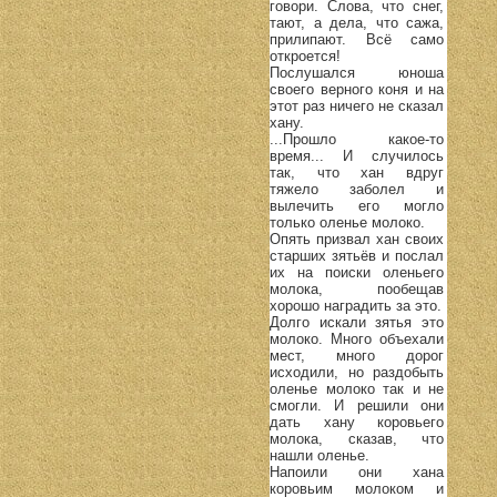
говори. Слова, что снег,
тают, а дела, что сажа,
прилипают. Всё само
откроется!
Послушался юноша
своего верного коня и на
этот раз ничего не сказал
хану.
...Прошло какое-то
время... И случилось
так, что хан вдруг
тяжело заболел и
вылечить его могло
только оленье молоко.
Опять призвал хан своих
старших зятьёв и послал
их на поиски оленьего
молока, пообещав
хорошо наградить за это.
Долго искали зятья это
молоко. Много объехали
мест, много дорог
исходили, но раздобыть
оленье молоко так и не
смогли. И решили они
дать хану коровьего
молока, сказав, что
нашли оленье.
Напоили они хана
коровьим молоком и