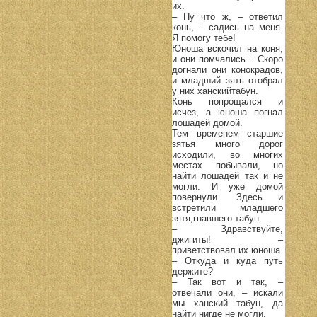
их.
– Ну что ж, – ответил
конь, – садись на меня.
Я помогу тебе!
Юноша вскочил на коня,
и они помчались... Скоро
догнали они конокрадов,
и младший зять отобрал
у них ханскийтабун.
Конь попрощался и
исчез, а юноша погнал
лошадей домой.
Тем временем старшие
зятья много дорог
исходили, во многих
местах побывали, но
найти лошадей так и не
могли. И уже домой
повернули. Здесь и
встретили младшего
зятя,гнавшего табун.
– Здравствуйте,
джигиты! –
приветствовал их юноша.
– Откуда и куда путь
держите?
– Так вот и так, –
отвечали они, – искали
мы ханский табун, да
найти нигде не могли.