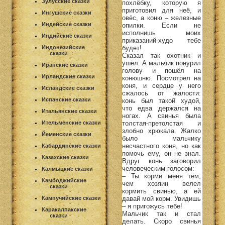
Зулусские сказки
похлёбку, которую я
приготовил для неё, и
Ингушские сказки
овёс, а коню – железные
Индейские сказки
опилки. Если не
исполнишь моих
Индийские сказки
приказаний-худо тебе
будет!
Индонезийские
сказки
Сказал так охотник и
ушёл. А мальчик понурил
Иранские сказки
голову и пошёл на
Ирландские сказки
конюшню. Посмотрел на
коня, и сердце у него
Исландские сказки
сжалось от жалости:
Испанские сказки
конь был такой худой,
что едва держался на
Итальянские сказки
ногах. А свинья была
толстая-претолстая и
Ительменские сказки
злобно хрюкала. Жалко
Йеменские сказки
было мальчику
несчастного коня, но как
Кабардинские сказки
помочь ему, он не знал.
Казахские сказки
Вдруг конь заговорил
человеческим голосом:
Калмыцкие сказки
– Ты корми меня тем,
Камбоджийские
чем хозяин велел
сказки
кормить свинью, а ей
давай мой корм. Увидишь
Кампучийские сказки
– я пригожусь тебе!
Каракалпакские
Мальчик так и стал
сказки
делать. Скоро свинья