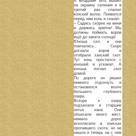
А младший зять вышел
на окраину селения и в
третий раз спалил
конский волос. Появился
перед ним конь и сказал:
– Садись скорее на меня
и держись крепче! Мы
должны поймать воров
ещё до заката солнца!
Юноша сел, и они
помчались... Скоро
догнали воров и
отобрали ханский скот.
Тут конь простился с
юношей и ускакал. А
юноша погнал скот
домой.
По дороге он решил
немного отдохнуть и
остановился возле
большого, глубокого
озера.
Вскоре к озеру
подъехали и старшие
зятья хана. Они
объехали много мест,
немало дорог
исколесили в поисках
пропавшего скота, но не
нашли и теперь ни с чем