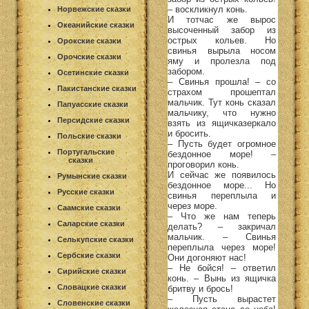
– воскликнул конь.
Норвежские сказки
И тотчас же вырос
Океанийские сказки
высоченный забор из
острых кольев. Но
Орокские сказки
свинья вырыла носом
Орочские сказки
яму и пролезла под
забором.
Осетинские сказки
– Свинья прошла! – со
Пакистанские сказки
страхом прошептал
мальчик. Тут конь сказал
Папуасские сказки
мальчику, что нужно
Персидские сказки
взять из ящичказеркало
и бросить.
Польские сказки
– Пусть будет огромное
Португальские
бездонное море! –
сказки
проговорил конь.
И сейчас же появилось
Румынские сказки
бездонное море... Но
Русские сказки
свинья переплыла и
через море.
Саамские сказки
– Что же нам теперь
Саларские сказки
делать? – закричал
мальчик. – Свинья
Селькупские сказки
переплыла через море!
Сербские сказки
Они догоняют нас!
– Не бойся! – ответил
Сирийские сказки
конь. – Вынь из ящичка
Словацкие сказки
бритву и брось!
– Пусть вырастет
Словенские сказки