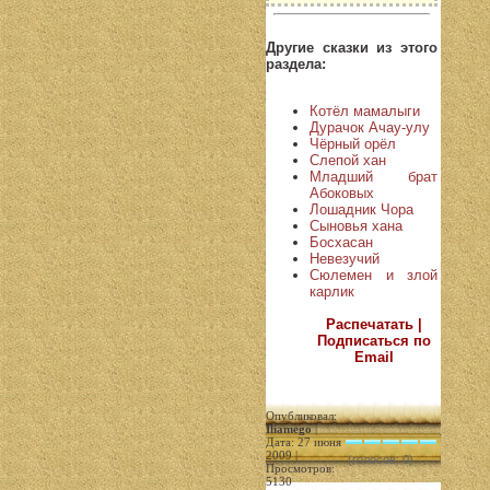
Другие сказки из этого
раздела:
Котёл мамалыги
Дурачок Ачау-улу
Чёрный орёл
Слепой хан
Младший брат
Абоковых
Лошадник Чора
Сыновья хана
Босхасан
Невезучий
Сюлемен и злой
карлик
Распечатать |
Подписаться по
Email
Опубликовал:
Iliamego
|
Дата: 27 июня
2009 |
(голосов: 0)
Просмотров:
5130