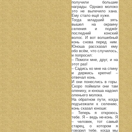
получили большие
награды. Однако молоко
это не вылечило хана.
Ему стало ещё хуже.
Тогда младший зять
вышел на окраину
селения и поджёг
последний конский
волос. И вот волшебный
конь снова перед ним.
Юноша рассказал ему
обо всём, что случилось,
и попросил:
– Помоги мне, друг, и на
этот раз!
– Садись ко мне на спину
и держись крепче! –
отвечал конь.
И они понеслись в горы.
Скоро поймали они там
олениху, и юноша надоил
оленьего молока.
На обратном пути, когда
подъезжали к селению,
конь сказал юноше:
– Теперь я откроюсь
тебе. Я – ведь не-конь. Я
– человек, тот самый
старец, о котором я
говорил тебе, когда мы