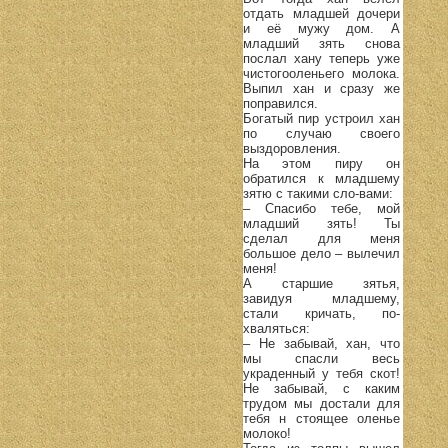
отдать младшей дочери
и её мужу дом. А
младший зять снова
послал хану теперь уже
чистогооленьего молока.
Выпил хан и сразу же
поправился.
Богатый пир устроил хан
по случаю своего
выздоровления.
На этом пиру он
обратился к младшему
зятю с такими сло-вами:
– Спасибо тебе, мой
младший зять! Ты
сделал для меня
большое дело – вылечил
меня!
А старшие зятья,
завидуя младшему,
стали кричать, по-
хваляться:
– Не забывай, хан, что
мы спасли весь
украденный у тебя скот!
Не забывай, с каким
трудом мы достали для
тебя н стоящее оленье
молоко!