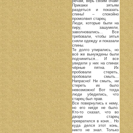
речам, верь своим очам!
Прикажи зятьям
раздеться и показать
спины! – спокойно
промолвил старец.
Люди, которые были на
пиру, зашумели,
заволновались... Все
требовали, чтобы зятья
сняли одежду и показали
спины.
Те долго упирались, но
всё же вынуждены были
подчиниться... И все
увидели у них на спинах
чёрные пятна. Их
пробовали стереть,
пробовали смыть...
Напрасно! Ни смыть, ни
стереть их было
невозможно! Вот тогда
люди убедились, что
старец был прав.
Все повернулись к нему,
но его нигде не было.
Кто-то сказал, что во
дворе старец
превратился в коня... Но
куда делся этот конь,
никто не знал. Только