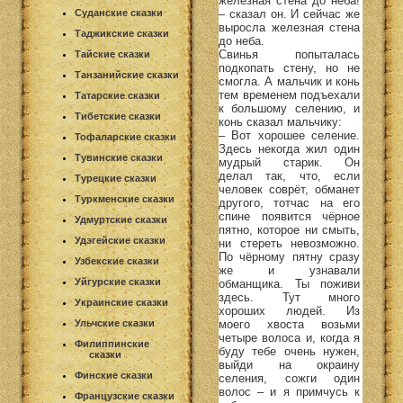
железная стена до неба!
– сказал он. И сейчас же
Суданские сказки
выросла железная стена
Таджикские сказки
до неба.
Свинья попыталась
Тайские сказки
подкопать стену, но не
Танзанийские сказки
смогла. А мальчик и конь
тем временем подъехали
Татарские сказки
к большому селению, и
Тибетские сказки
конь сказал мальчику:
– Вот хорошее селение.
Тофаларские сказки
Здесь некогда жил один
Тувинские сказки
мудрый старик. Он
делал так, что, если
Турецкие сказки
человек соврёт, обманет
Туркменские сказки
другого, тотчас на его
спине появится чёрное
Удмуртские сказки
пятно, которое ни смыть,
Удэгейские сказки
ни стереть невозможно.
По чёрному пятну сразу
Узбекские сказки
же и узнавали
Уйгурские сказки
обманщика. Ты поживи
здесь. Тут много
Украинские сказки
хороших людей. Из
моего хвоста возьми
Ульчские сказки
четыре волоса и, когда я
Филиппинские
буду тебе очень нужен,
сказки
выйди на окраину
Финские сказки
селения, сожги один
волос – и я примчусь к
Французские сказки