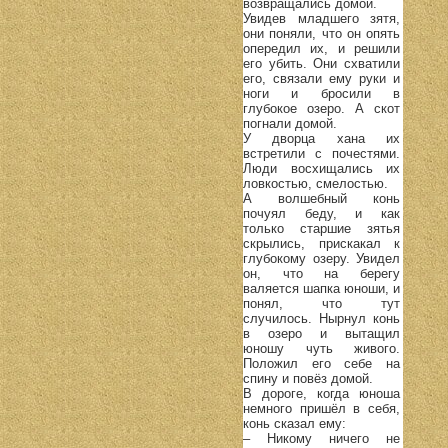
возвращались домой.
Увидев младшего зятя,
они поняли, что он опять
опередил их, и решили
его убить. Они схватили
его, связали ему руки и
ноги и бросили в
глубокое озеро. А скот
погнали домой.
У дворца хана их
встретили с почестями.
Люди восхищались их
ловкостью, смелостью.
А волшебный конь
почуял беду, и как
только старшие зятья
скрылись, прискакал к
глубокому озеру. Увидел
он, что на берегу
валяется шапка юноши, и
понял, что тут
случилось. Нырнул конь
в озеро и вытащил
юношу чуть живого.
Положил его себе на
спину и повёз домой.
В дороге, когда юноша
немного пришёл в себя,
конь сказал ему:
– Никому ничего не