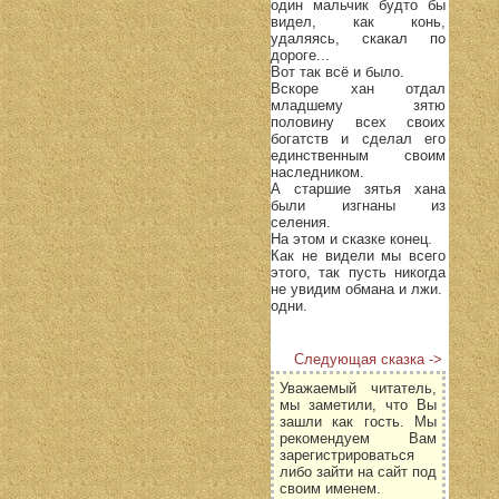
один мальчик будто бы
видел, как конь,
удаляясь, скакал по
дороге...
Вот так всё и было.
Вскоре хан отдал
младшему зятю
половину всех своих
богатств и сделал его
единственным своим
наследником.
А старшие зятья хана
были изгнаны из
селения.
На этом и сказке конец.
Как не видели мы всего
этого, так пусть никогда
не увидим обмана и лжи.
одни.
Следующая сказка ->
Уважаемый читатель,
мы заметили, что Вы
зашли как гость. Мы
рекомендуем Вам
зарегистрироваться
либо зайти на сайт под
своим именем.