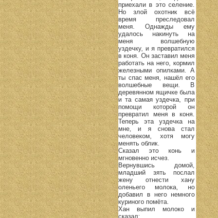
приехали в это селение.
Но злой охотник всё
время преследовал
меня. Однажды ему
удалось накинуть на
меня волшебную
уздечку, и я превратился
в коня. Он заставил меня
работать на него, кормил
железными опилками. А
ты спас меня, нашёл его
волшебные вещи. В
деревянном ящичке была
и та самая уздечка, при
помощи которой он
превратил меня в коня.
Теперь эта уздечка на
мне, и я снова стал
человеком, хотя могу
менять облик.
Сказал это конь и
мгновенно исчез.
Вернувшись домой,
младший зять послал
жену отнести хану
оленьего молока, но
добавил в него немного
куриного помёта.
Хан выпил молоко и
сказал: