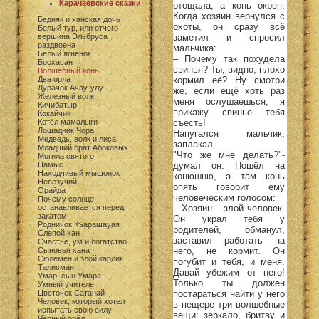
Карачаевские сказки
отощала, а конь окреп.
Когда хозяин вернулся с
Бедняк и ханская дочь
охоты, он сразу всё
Белый тур, или отчего
заметил и спросил
вершина Эльбруса
раздвоена
мальчика:
Белый ягнёнок
– Почему так похудела
Босхасан
свинья? Ты, видно, плохо
Волшебный конь
кормил её? Ну смотри
Два орла
Дурачок Ачау-улу
же, если ещё хоть раз
Железный волк
меня ослушаешься, я
Кичибатыр
прикажу свинье тебя
Кокайчик
съесть!
Котёл мамалыги
Лошадник Чора
Напугался мальчик,
Медведь, волк и лиса
заплакал.
Младший брат Абоковых
"Что же мне делать?"-
Могила святого
думал он. Пошёл на
Намыс
Находчивый мышонок
конюшню, а там конь
Невезучий
опять говорит ему
Орайда
человеческим голосом:
Почему солнце
– Хозяин – злой человек.
останавливается перед
закатом
Он украл тебя у
Родничок Къарашауая
родителей, обманул,
Слепой хан
заставил работать на
Счастье, ум и богатство
него, не кормит. Он
Сыновья хана
Сюлемен и злой карлик
погубит и тебя, и меня.
Талисман
Давай убежим от него!
Умар, сын Умара
Только ты должен
Умный учитель
постараться найти у него
Цветочек Сатанай
Человек, который хотел
в пещере три волшебные
испытать свою силу
вещи: зеркало, бритву и
Чёрный орёл