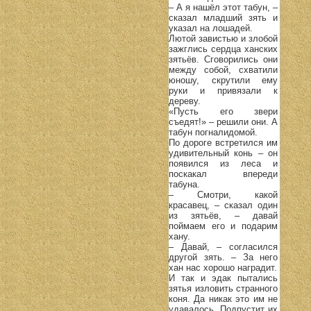
– А я нашёл этот табун, –
сказал младший зять и
указал на лошадей.
Лютой завистью и злобой
зажглись сердца ханских
зятьёв. Сговорились они
между собой, схватили
юношу, скрутили ему
руки и привязали к
дереву.
«Пусть его звери
съедят!» – решили они. А
табун погналидомой.
По дороге встретился им
удивительный конь – он
появился из леса и
поскакал впереди
табуна.
– Смотри, какой
красавец, – сказал один
из зятьёв, – давай
поймаем его и подарим
хану.
– Давай, – согласился
другой зять. – За него
хан нас хорошо наградит.
И так и эдак пытались
зятья изловить странного
коня. Да никак это им не
удавалось. Подпустит их