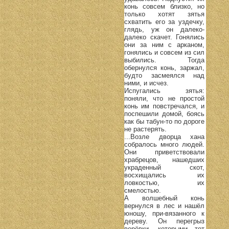
конь совсем близко, но
только хотят зятья
схватить его за уздечку,
глядь, уж он далеко-
далеко скачет. Гонялись
они за ним с арканом,
гонялись и совсем из сил
выбились. Тогда
обернулся конь, заржал,
будто засмеялся над
ними, и исчез.
Испугались зятья:
поняли, что не простой
конь им повстречался, и
поспешили домой, боясь
как бы табун-то по дороге
не растерять.
...Возле дворца хана
собралось много людей.
Они приветствовали
храбрецов, нашедших
украденный скот,
восхищались их
ловкостью, их
смелостью.
А волшебный конь
вернулся в лес и нашёл
юношу, при-вязанного к
дереву. Он перегрыз
верёвки, которыми тот