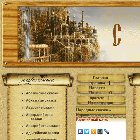
Главная
страница
|
Новости
|
Поиск
|
О
Абазинские сказки
проекте
|
Абхазские сказки
Иллюстрации
Аварские сказки
Народные сказки
»
Карачаевские сказки
:
Австралийские
сказки
Волшебный конь
Австрийские сказки
Адыгейские сказки