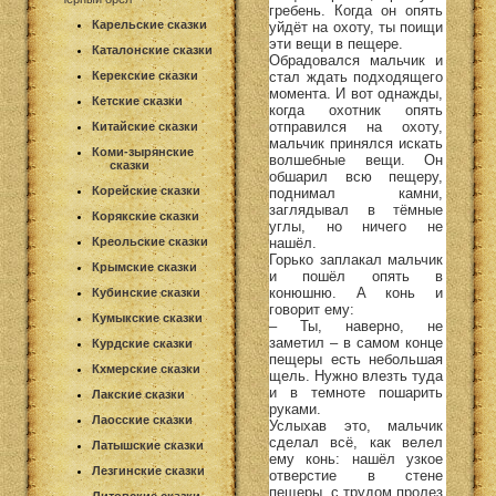
гребень. Когда он опять
Карельские сказки
уйдёт на охоту, ты поищи
эти вещи в пещере.
Каталонские сказки
Обрадовался мальчик и
стал ждать подходящего
Керекские сказки
момента. И вот однажды,
Кетские сказки
когда охотник опять
отправился на охоту,
Китайские сказки
мальчик принялся искать
Коми-зырянские
волшебные вещи. Он
сказки
обшарил всю пещеру,
Корейские сказки
поднимал камни,
заглядывал в тёмные
Корякские сказки
углы, но ничего не
нашёл.
Креольские сказки
Горько заплакал мальчик
Крымские сказки
и пошёл опять в
конюшню. А конь и
Кубинские сказки
говорит ему:
Кумыкские сказки
– Ты, наверно, не
заметил – в самом конце
Курдские сказки
пещеры есть небольшая
Кхмерские сказки
щель. Нужно влезть туда
и в темноте пошарить
Лакские сказки
руками.
Лаосские сказки
Услыхав это, мальчик
сделал всё, как велел
Латышские сказки
ему конь: нашёл узкое
Лезгинские сказки
отверстие в стене
пещеры, с трудом пролез