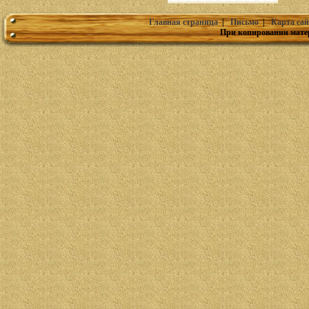
Главная страница
|
Письмо
|
Карта сай
При копировании мате