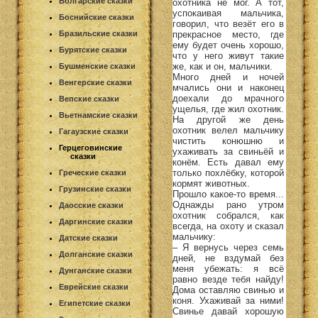
Болгарские сказки
охотника не мог. А тот,
успокаивая мальчика,
Боснийские сказки
говорил, что везёт его в
прекрасное место, где
Бразильские сказки
ему будет очень хорошо,
Бурятские сказки
что у него живут такие
же, как и он, мальчики.
Бушменские сказки
Много дней и ночей
Венгерские сказки
мчались они и наконец
доехали до мрачного
Вепские сказки
ущелья, где жил охотник.
Вьетнамские сказки
На другой же день
охотник велел мальчику
Гагаузские сказки
чистить конюшню и
Герцеговинские
ухаживать за свиньёй и
сказки
конём. Есть давал ему
только похлёбку, которой
Греческие сказки
кормят животных.
Грузинские сказки
Прошло какое-то время...
Однажды рано утром
Даосские сказки
охотник собрался, как
Даргинские сказки
всегда, на охоту и сказал
мальчику:
Датские сказки
– Я вернусь через семь
Долганские сказки
дней, не вздумай без
меня убежать: я всё
Дунганские сказки
равно везде тебя найду!
Еврейские сказки
Дома оставляю свинью и
коня. Ухаживай за ними!
Египетские сказки
Свинье давай хорошую