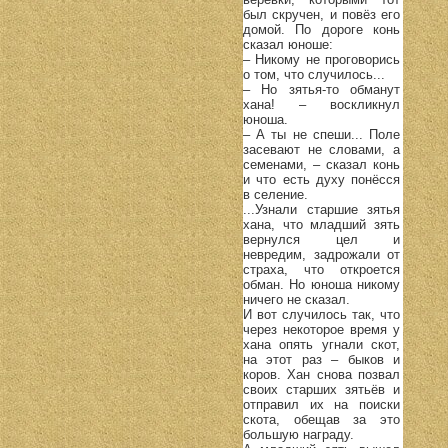
был скручен, и повёз его
домой. По дороге конь
сказал юноше:
– Никому не проговорись
о том, что случилось...
– Но зятья-то обманут
хана! – воскликнул
юноша.
– А ты не спеши... Поле
засевают не словами, а
семенами, – сказал конь
и что есть духу понёсся
в селение.
...Узнали старшие зятья
хана, что младший зять
вернулся цел и
невредим, задрожали от
страха, что откроется
обман. Но юноша никому
ничего не сказал.
И вот случилось так, что
через некоторое время у
хана опять угнали скот,
на этот раз – быков и
коров. Хан снова позвал
своих старших зятьёв и
отправил их на поиски
скота, обещав за это
большую награду.