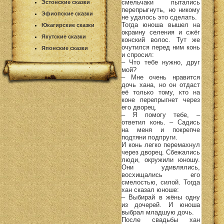
смельчаки пытались
Эстонские сказки
перепрыгнуть, но никому
Эфиопские сказки
не удалось это сделать.
Тогда юноша вышел на
Юкагирские сказки
окраину селения и сжёг
Якутские сказки
конский волос. Тут же
очутился перед ним конь
Японские сказки
и спросил:
– Что тебе нужно, друг
мой?
– Мне очень нравится
дочь хана, но он отдаст
её только тому, кто на
коне перепрыгнет через
его дворец.
– Я помогу тебе, –
ответил конь. – Садись
на меня и покрепче
подтяни подпруги.
И конь легко перемахнул
через дворец. Сбежались
люди, окружили юношу.
Они удивлялись,
восхищались его
смелостью, силой. Тогда
хан сказал юноше:
– Выбирай в жёны одну
из дочерей. И юноша
выбрал младшую дочь.
После свадьбы хан