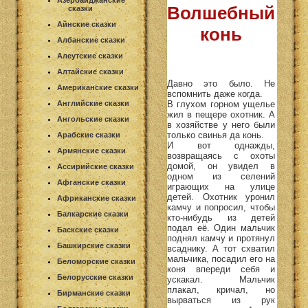
Азербайджанские
Волшебный
сказки
Айнские сказки
конь
Албанские сказки
Алеутские сказки
Алтайские сказки
Давно это было. Не
Американские сказки
вспомнить даже когда.
В глухом горном ущелье
Английские сказки
жил в пещере охотник. А
Ангольские сказки
в хозяйстве у него были
только свинья да конь.
Арабские сказки
И вот однажды,
Армянские сказки
возвращаясь с охоты
домой, он увидел в
Ассирийские сказки
одном из селений
Афганские сказки
играющих на улице
детей. Охотник уронил
Африканские сказки
камчу и попросил, чтобы
Балкарские сказки
кто-нибудь из детей
подал её. Один мальчик
Баскские сказки
поднял камчу и протянул
Башкирские сказки
всаднику. А тот схватил
мальчика, посадил его на
Беломорские сказки
коня впереди себя и
Белорусские сказки
ускакал. Мальчик
плакал, кричал, но
Бирманские сказки
вырваться из рук