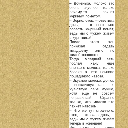
– Доченька, молоко это
очень вкусное, только
почему-то пахнет
куриным помётом.
– Верно, отец, – ответила
дочь, – в него мог
попасть ку-риный помёт,
ведь мы с мужем живём
в курятнике!
После этого хан
приказал отдать
младшему зятю по
жильё конюшню.
Тогда младший зять
послал хану ещё
оленьего молока, только
бросил в него немного
лошадиного навоза.
– Вкусное молоко, дочка,
– воскликнул хан, – я
чув-ствую себя лучше,
хотя ещё не совсем
поправился! Странно
только, что молоко это
пахнет навозом.
– Что же тут странного,
отец, – сказала дочь, –
ведь мы с мужем живём
теперь в конюшне!
Вот тогда хан велел