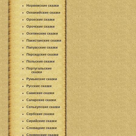
Норвежские сказки
Океанийские сказки
Орокские сказки
Орочские сказки
Осетинские сказки
Пакистанские сказки
Папуасские сказки
Персидские сказки
Польские сказки
Португальские
сказки
Румынские сказки
Русские сказки
Саамские сказки
Саларские сказки
Селькупские сказки
Сербские сказки
Сирийские сказки
Словацкие сказки
Словенские сказки