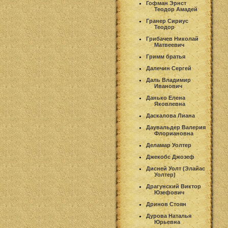
Гофман Эрнст
Теодор Амадей
Гранер Сириус
Теодор
Грибачев Николай
Матвеевич
Гримм братья
Далечин Сергей
Даль Владимир
Иванович
Данько Елена
Яковлевна
Даскалова Лиана
Даувальдер Валерия
Флориановна
Деламар Уолтер
Джекобс Джозеф
Дисней Уолт (Элайас
Уолтер)
Драгунский Виктор
Юзефович
Дринов Стоян
Дурова Наталья
Юрьевна