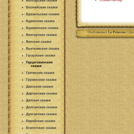
Болгарские сказки
Боснийские сказки
Бразильские сказки
Бурятские сказки
Бушменские сказки
Опубликовал:
La Princesse
| Дат
Венгерские сказки
Вепские сказки
Вьетнамские сказки
Гагаузские сказки
Герцеговинские
сказки
Греческие сказки
Грузинские сказки
Даосские сказки
Даргинские сказки
Датские сказки
Долганские сказки
Дунганские сказки
Еврейские сказки
Египетские сказки