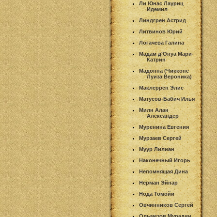
Ли Юнас Лауриц
Идемил
Линдгрен Астрид
Литвинов Юрий
Логачева Галина
Мадам д'Онуа Мари-
Катрин
Мадонна (Чикконе
Луиза Вероника)
Маклеррен Элис
Матусов-Бабич Илья
Милн Алан
Александер
Муренина Евгения
Мурзаев Сергей
Муур Лилиан
Наконечный Игорь
Непомнящая Дина
Нерман Эйнар
Нода Томойи
Овчинников Сергей
Ольмезов Мурадин