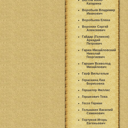
Вестли Анне-
Катарина
Воробьев Владимир
Иванович
Воробьева Елена
Воронин Сергей
Алексеевич
Гайдар (Голиков)
Аркадий
Петрович
Гарин-Михайловский
Николай
Георгиевич
Гаршин Всеволод
Михайлович
Гауф Вильгельм
Гераскина Лия
Борисовна
Гершатор Филлис
Гершкович Това
Гессе Герман
Голышкин Василий
Семенович
Гортунов Игорь
Евгеньевич