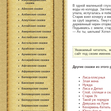
Азербайджанские
сказки
В одной маленькой глухо
Айнские сказки
воды из колодца. Заглян
упала, испугалась и поб
Албанские сказки
Старик взял кочергу и в
за сруб зацепись. Тянут
Алеутские сказки
деревянный черен оторвал
Алтайские сказки
Подымаясь с земли, стар
— Ах ты, шельма! Хотел 
Американские сказки
Английские сказки
Ангольские сказки
Арабские сказки
Уважаемый читатель, м
сайт под своим именем
Армянские сказки
Ассирийские сказки
Афганские сказки
Другие сказки из этого 
Африканские сказки
Лиса-плясунья
Балкарские сказки
Злая жена
Баскские сказки
Нужда
Лиса и Дятел
Башкирские сказки
Спой, спляши и ска
Беломорские сказки
Старик Ух
Такой уж порядок
Белорусские сказки
Девушка на Луне
Бирманские сказки
Кехермень-Кетиль
Юман-батыр