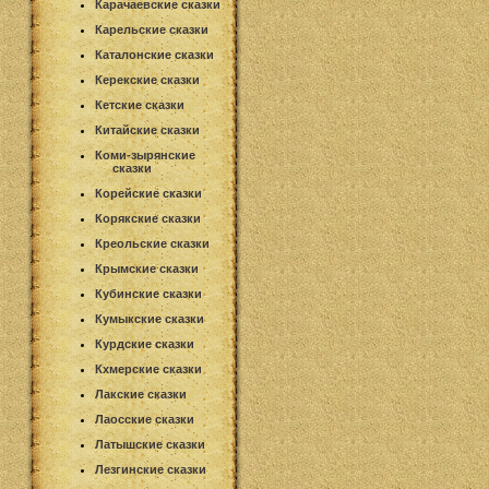
Карачаевские сказки
Карельские сказки
Каталонские сказки
Керекские сказки
Кетские сказки
Китайские сказки
Коми-зырянские
сказки
Корейские сказки
Корякские сказки
Креольские сказки
Крымские сказки
Кубинские сказки
Кумыкские сказки
Курдские сказки
Кхмерские сказки
Лакские сказки
Лаосские сказки
Латышские сказки
Лезгинские сказки