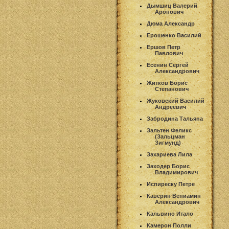
Дымшиц Валерий
Аронович
Дюма Александр
Ерошенко Василий
Ершов Петр
Павлович
Есенин Сергей
Александрович
Житков Борис
Степанович
Жуковский Василий
Андреевич
Забродина Тальяна
Зальтен Феликс
(Зальцман
Зигмунд)
Захариева Лила
Заходер Борис
Владимирович
Испиреску Петре
Каверин Вениамин
Александрович
Кальвино Итало
Камерон Полли