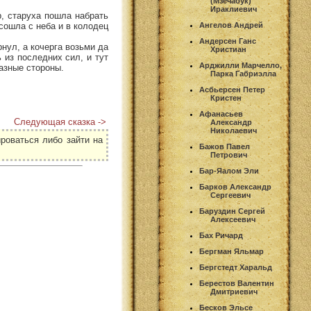
(Мзечабук)
Ираклиевич
р, старуха пошла набрать
сошла с неба и в колодец
Ангелов Андрей
Андерсен Ганс
рнул, а кочерга возьми да
Христиан
 из последних сил, и тут
Арджилли Марчелло,
разные стороны.
Парка Габриэлла
Асбьерсен Петер
Кристен
Афанасьев
Следующая сказка ->
Александр
Николаевич
роваться либо зайти на
Бажов Павел
Петрович
Бар-Яалом Эли
Барков Александр
Сергеевич
Баруздин Сергей
Алексеевич
Бах Ричард
Бергман Яльмар
Бергстедт Харальд
Берестов Валентин
Дмитриевич
Бесков Эльсе