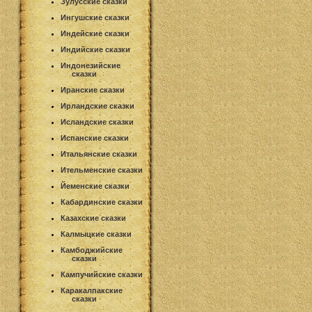
Зулусские сказки
Ингушские сказки
Индейские сказки
Индийские сказки
Индонезийские
сказки
Иранские сказки
Ирландские сказки
Исландские сказки
Испанские сказки
Итальянские сказки
Ительменские сказки
Йеменские сказки
Кабардинские сказки
Казахские сказки
Калмыцкие сказки
Камбоджийские
сказки
Кампучийские сказки
Каракалпакские
сказки