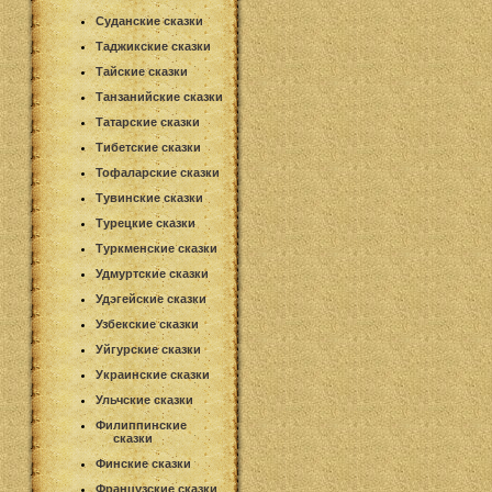
Суданские сказки
Таджикские сказки
Тайские сказки
Танзанийские сказки
Татарские сказки
Тибетские сказки
Тофаларские сказки
Тувинские сказки
Турецкие сказки
Туркменские сказки
Удмуртские сказки
Удэгейские сказки
Узбекские сказки
Уйгурские сказки
Украинские сказки
Ульчские сказки
Филиппинские
сказки
Финские сказки
Французские сказки