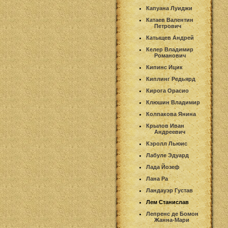
Капуана Луиджи
Катаев Валентин
Петрович
Катыщев Андрей
Келер Владимир
Романович
Кипинс Ицик
Киплинг Редьярд
Кирога Орасио
Клюшин Владимир
Колпакова Янина
Крылов Иван
Андреевич
Кэролл Льюис
Лабуле Эдуард
Лада Йозеф
Лана Ра
Ландауэр Густав
Лем Станислав
Лепренс де Бомон
Жанна-Мари