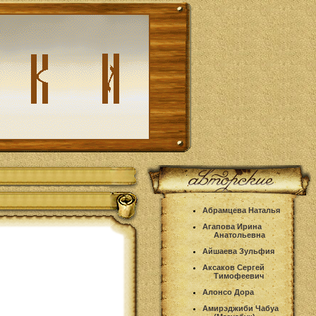
Абрамцева Наталья
Агапова Ирина
Анатольевна
Айшаева Зульфия
Аксаков Сергей
Тимофеевич
Алонсо Дора
Амирэджиби Чабуа