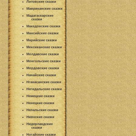
Литовские сказки
Мавриканские сказки
Мадагаскарские
сказки
Македонские сказки
Мансийские сказки
Марийские сказки
Мексиканские сказки
Молдавские сказки
Монгольские сказки
Мордовские сказки
Нанайские сказки
Нганасанские сказки
Негидальские сказки
Немецкие сказки
Ненецкие сказки
Непальские сказки
Нивхские сказки
Нидерландские
сказки
Ногайские сказки