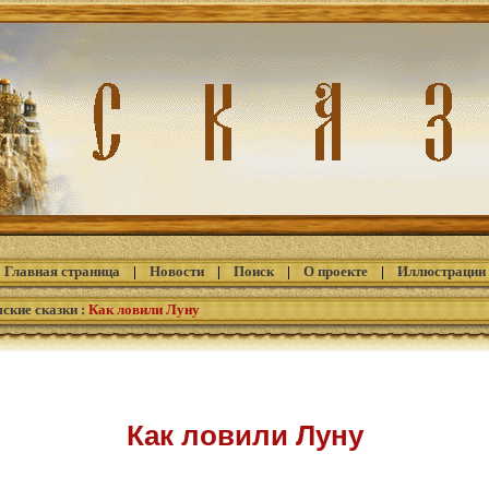
Главная страница
|
Новости
|
Поиск
|
О проекте
|
Иллюстрации
ские сказки
:
Как ловили Луну
Как ловили Луну