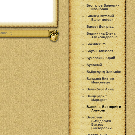
Беспалов Валентин
Иванович
Бианки Виталий
Валентинович
Биссет Дональд
осов: 2)
Благинина Елена
Александровна
Босилек Ран
Боуэн Элизабет
Буковский Юрий
Бустанай
Бьёрклунд Элисабет
Важдаев Виктор
Моисеевич
Валенберг Анна
Вандергриф
Маргарет
Варгины Виктория и
Алексей
Вересаев
(Смидович)
Виктор
Викторович