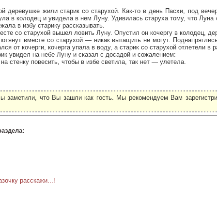
й деревушке жили старик со старухой. Как-то в день Пасхи, под вече
ула в колодец и увидела в нем Луну. Удивилась старуха тому, что Луна 
ежала в избу старику рассказывать.
месте со старухой вышел ловить Луну. Опустил он кочергу в колодец, де
-потянут вместе со старухой — никак вытащить не могут. Поднапряглись
ся от кочерги, кочерга упала в воду, а старик со старухой отлетели в 
ик увидел на небе Луну и сказал с досадой и сожалением:
на стенку повесить, чтобы в избе светила, так нет — улетела.
ы заметили, что Вы зашли как гость. Мы рекомендуем Вам зарегистри
.
раздела:
зочку расскажи...!