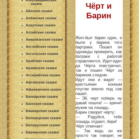
Азербайджанские
Чёрт и
сказки
Айнские сказки
Барин
Албанские сказки
Алеутские сказки
Алтайские сказки
Жил-был барин один, и
Американские сказки
были у барина того
бартраки. Пошел он
Английские сказки
однажды проверить, как
Ангольские сказки
батраки с работой
справляются. Идет-идет
Арабские сказки
да Чёрта повстречал;
Армянские сказки
так и пошел Чёрт за
барином следом.
Ассирийские сказки
Идут они и видят —
Афганские сказки
крестьянин конным
плугом землю под сев
Африканские сказки
пашет.
Балкарские сказки
— Эй, черт побери, ну
давай пошла! — кричит
Баскские сказки
мужик на лошадь.
Башкирские сказки
Барин говорит чёрту:
— Радуйся, тебе
Беломорские сказки
лошадь отдают, бери!
Белорусские сказки
Чёрт отвечает:
— Так ведь он же
Бирманские сказки
просто так говорит, не