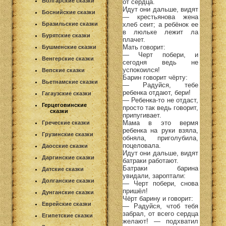
Болгарские сказки
от сердца.
Идут они дальше, видят
Боснийские сказки
— крестьянова жена
хлеб сеит; а ребёнок ее
Бразильские сказки
в люльке лежит ла
Бурятские сказки
плачет.
Мать говорит:
Бушменские сказки
— Черт побери, и
Венгерские сказки
сегодня ведь не
успокоился!
Вепские сказки
Барин говорит чёрту:
Вьетнамские сказки
— Радуйся, тебе
ребенка отдают, бери!
Гагаузские сказки
— Ребенка-то не отдаст,
Герцеговинские
просто так ведь говорит,
сказки
припугивает.
Мама в это вермя
Греческие сказки
ребенка на руки взяла,
Грузинские сказки
обняла, приголубила,
поцеловала.
Даосские сказки
Идут они дальше, видят
Даргинские сказки
батраки работают.
Батраки барина
Датские сказки
увидали, зароптали:
Долганские сказки
— Черт побери, снова
пришёл!
Дунганские сказки
Чёрт барину и говорит:
Еврейские сказки
— Радуйся, чтоб тебя
забрал, от всего сердца
Египетские сказки
желают! — подхватил