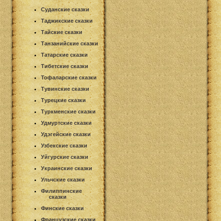
Суданские сказки
Таджикские сказки
Тайские сказки
Танзанийские сказки
Татарские сказки
Тибетские сказки
Тофаларские сказки
Тувинские сказки
Турецкие сказки
Туркменские сказки
Удмуртские сказки
Удэгейские сказки
Узбекские сказки
Уйгурские сказки
Украинские сказки
Ульчские сказки
Филиппинские
сказки
Финские сказки
Французские сказки