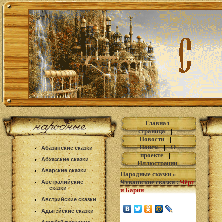
Главная
страница
|
Новости
|
Поиск
|
О
Абазинские сказки
проекте
|
Абхазские сказки
Иллюстрации
Аварские сказки
Народные сказки
»
Чувашские сказки
:
Чёрт
Австралийские
сказки
и Барин
Австрийские сказки
Адыгейские сказки