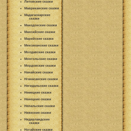
Литовские сказки
Мавриканские сказки
Мадагаскарские
сказки
Македонские сказки
Мансийские сказки
Марийские сказки
Мексиканские сказки
Молдавские сказки
Монгольские сказки
Мордовские сказки
Нанайские сказки
Нганасанские сказки
Негидальские сказки
Немецкие сказки
Ненецкие сказки
Непальские сказки
Нивхские сказки
Нидерландские
сказки
Ногайские сказки