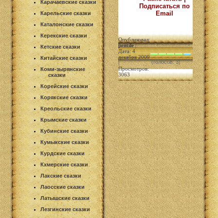
Карачаевские сказки
Подписаться по
Email
Карельские сказки
Каталонские сказки
Керекские сказки
Опубликовал:
pentile
|
Кетские сказки
Дата: 4
декабря 2009
Китайские сказки
(голосов: 3)
|
Просмотров:
Коми-зырянские
3063
сказки
Корейские сказки
Корякские сказки
Креольские сказки
Крымские сказки
Кубинские сказки
Кумыкские сказки
Курдские сказки
Кхмерские сказки
Лакские сказки
Лаосские сказки
Латышские сказки
Лезгинские сказки