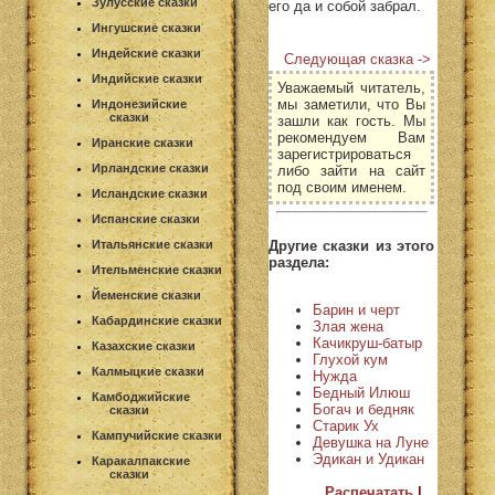
Зулусские сказки
его да и собой забрал.
Ингушские сказки
Индейские сказки
Следующая сказка ->
Индийские сказки
Уважаемый читатель,
мы заметили, что Вы
Индонезийские
сказки
зашли как гость. Мы
рекомендуем Вам
Иранские сказки
зарегистрироваться
Ирландские сказки
либо зайти на сайт
под своим именем.
Исландские сказки
Испанские сказки
Другие сказки из этого
Итальянские сказки
раздела:
Ительменские сказки
Йеменские сказки
Барин и черт
Кабардинские сказки
Злая жена
Качикруш-батыр
Казахские сказки
Глухой кум
Калмыцкие сказки
Нужда
Бедный Илюш
Камбоджийские
Богач и бедняк
сказки
Старик Ух
Кампучийские сказки
Девушка на Луне
Эдикан и Удикан
Каракалпакские
сказки
Распечатать
|