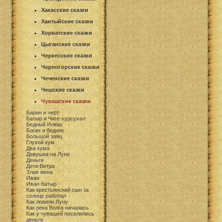
Хакасские сказки
Хантыйские сказки
Хорватские сказки
Цыганские сказки
Черкесские сказки
Черногорские сказки
Чеченские сказки
Чешские сказки
Чувашские сказки
Барин и черт
Батыр и Чиге-хурсухал
Бедный Илюш
Богач и бедняк
Большой заяц
Глухой кум
Два кума
Девушка на Луне
Деньги
Дети Ветра
Злая жена
Иван
Иван-батыр
Как крестьянский сын за
солнце работал
Как ловили Луну
Как река Волга началась
Как у чувашей поселились
деньги