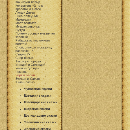
Качикруш-батыр
Кехермень-Кетиль
Красавица Плаги
Лиса и Дятел
Лиса-плясунья
Мамалдык
Мост Азамата
Мудрая девочка
Нужда
Почему сосна и ель вечно
зелёные
Рубашка из посконного
полотна
Спой, спляши и сказочку
расскажи...!
Старик Ух
Сьер-батыр
Такой уж порядок
Угандей и Селендей
Улып и Субэдэй
Чемень
Чёрт и Барин
Эдикан и Удикан
Юман-батыр
Чукотские сказки
Шведские сказки
Швейцарские сказки
Шорские сказки
Шотландские сказки
Эвенкийские сказки
Эвенские сказки