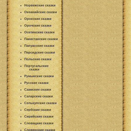
Норвежские сказки
Океанийские сказки
Орокские сказки
Орочские сказки
Осетинские сказки
Пакистанские сказки
Папуасские сказки
Персидские сказки
Польские сказки
Португальские
сказки
Румынские сказки
Русские сказки
Саамские сказки
Саларские сказки
Селькупские сказки
Сербские сказки
Сирийские сказки
Словацкие сказки
Словенские сказки