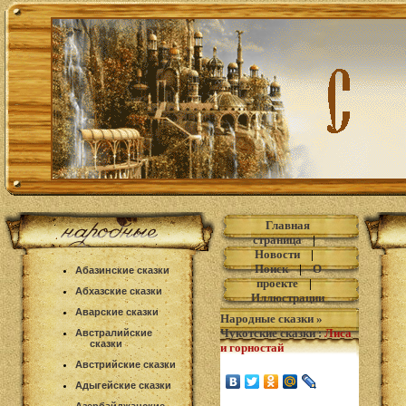
Главная
страница
|
Новости
|
Поиск
|
О
Абазинские сказки
проекте
|
Абхазские сказки
Иллюстрации
Аварские сказки
Народные сказки
»
Чукотские сказки
:
Лиса
Австралийские
сказки
и горностай
Австрийские сказки
Адыгейские сказки