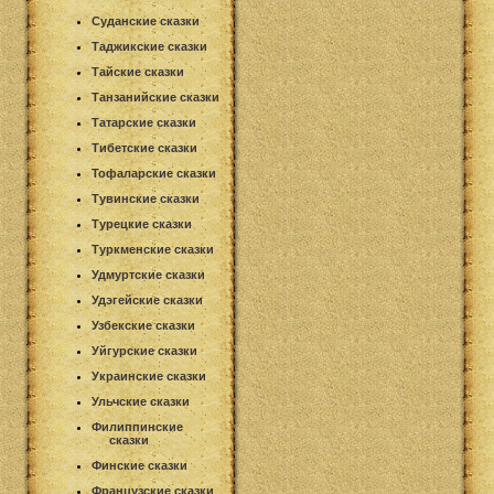
Суданские сказки
Таджикские сказки
Тайские сказки
Танзанийские сказки
Татарские сказки
Тибетские сказки
Тофаларские сказки
Тувинские сказки
Турецкие сказки
Туркменские сказки
Удмуртские сказки
Удэгейские сказки
Узбекские сказки
Уйгурские сказки
Украинские сказки
Ульчские сказки
Филиппинские
сказки
Финские сказки
Французские сказки