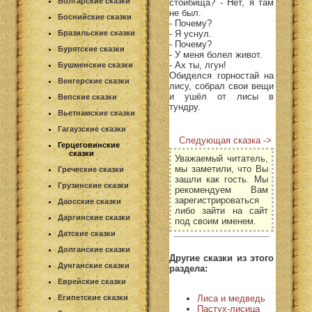
Болгарские сказки
стойбища? - Нет, я там
не был.
Боснийские сказки
- Почему?
- Я уснул.
Бразильские сказки
- Почему?
Бурятские сказки
- У меня болел живот.
- Ах ты, лгун!
Бушменские сказки
Обиделся горностай на
Венгерские сказки
лису, собрал свои вещи
и ушёл от лисы в
Вепские сказки
тундру.
Вьетнамские сказки
Гагаузские сказки
Следующая сказка ->
Герцеговинские
сказки
Уважаемый читатель,
мы заметили, что Вы
Греческие сказки
зашли как гость. Мы
Грузинские сказки
рекомендуем Вам
зарегистрироваться
Даосские сказки
либо зайти на сайт
Даргинские сказки
под своим именем.
Датские сказки
Долганские сказки
Другие сказки из этого
Дунганские сказки
раздела:
Еврейские сказки
Лиса и медведь
Египетские сказки
Пастух-лисица