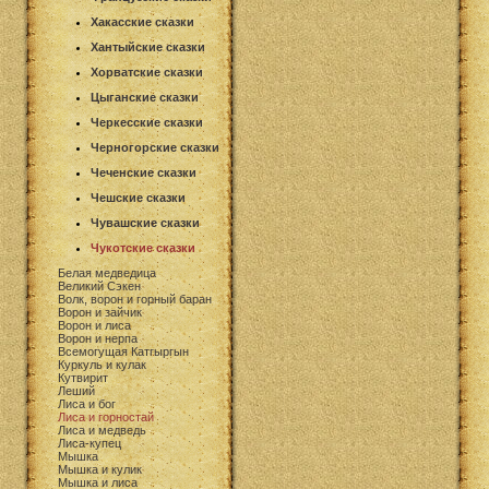
Хакасские сказки
Хантыйские сказки
Хорватские сказки
Цыганские сказки
Черкесские сказки
Черногорские сказки
Чеченские сказки
Чешские сказки
Чувашские сказки
Чукотские сказки
Белая медведица
Великий Сэкен
Волк, ворон и горный баран
Ворон и зайчик
Ворон и лиса
Ворон и нерпа
Всемогущая Катгыргын
Куркуль и кулак
Кутвирит
Леший
Лиса и бог
Лиса и горностай
Лиса и медведь
Лиса-купец
Мышка
Мышка и кулик
Мышка и лиса