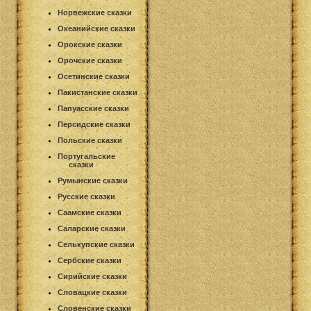
Норвежские сказки
Океанийские сказки
Орокские сказки
Орочские сказки
Осетинские сказки
Пакистанские сказки
Папуасские сказки
Персидские сказки
Польские сказки
Португальские
сказки
Румынские сказки
Русские сказки
Саамские сказки
Саларские сказки
Селькупские сказки
Сербские сказки
Сирийские сказки
Словацкие сказки
Словенские сказки