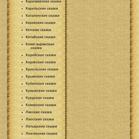
Карачаевские сказки
Карельские сказки
Каталонские сказки
Керекские сказки
Кетские сказки
Китайские сказки
Коми-зырянские
сказки
Корейские сказки
Корякские сказки
Креольские сказки
Крымские сказки
Кубинские сказки
Кумыкские сказки
Курдские сказки
Кхмерские сказки
Лакские сказки
Лаосские сказки
Латышские сказки
Лезгинские сказки