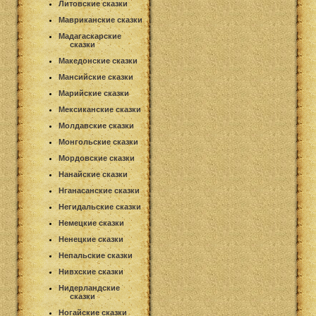
Литовские сказки
Мавриканские сказки
Мадагаскарские
сказки
Македонские сказки
Мансийские сказки
Марийские сказки
Мексиканские сказки
Молдавские сказки
Монгольские сказки
Мордовские сказки
Нанайские сказки
Нганасанские сказки
Негидальские сказки
Немецкие сказки
Ненецкие сказки
Непальские сказки
Нивхские сказки
Нидерландские
сказки
Ногайские сказки