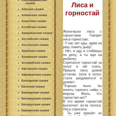
Азербайджанские
Лиса и
сказки
Айнские сказки
горностай
Албанские сказки
Алеутские сказки
Алтайские сказки
Жили-были лиса с
Американские сказки
горностаем. Говорит
лиса горностаю:
Английские сказки
- У нас нет еды, идём на
Ангольские сказки
реку ловить рыбу!
- Нет, я иду в стойбище
Арабские сказки
по делу, а ты иди на
Армянские сказки
рыбалку.
Спрятался горностай за
Ассирийские сказки
полог и лёг спать.
Афганские сказки
Пришла лиса домой
усталая, села в полог,
Африканские сказки
стала раздеваться и
Балкарские сказки
думает:
"Хорошо было бы
Баскские сказки
попить горячего чайку с
Башкирские сказки
мороза. Жаль, что
горностая нет!"
Беломорские сказки
В это время горностай
Белорусские сказки
выскочил из-за полога.
Лиса спросила:
Бирманские сказки
- Ты уже пришёл из