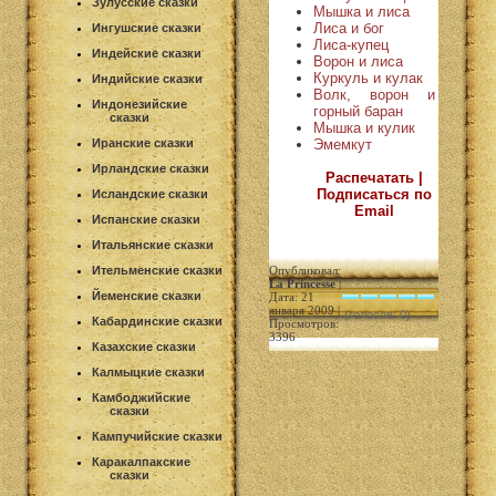
Зулусские сказки
Мышка и лиса
Лиса и бог
Ингушские сказки
Лиса-купец
Индейские сказки
Ворон и лиса
Куркуль и кулак
Индийские сказки
Волк, ворон и
Индонезийские
горный баран
сказки
Мышка и кулик
Эмемкут
Иранские сказки
Ирландские сказки
Распечатать |
Подписаться по
Исландские сказки
Email
Испанские сказки
Итальянские сказки
Ительменские сказки
Опубликовал:
La Princesse
|
Йеменские сказки
Дата: 21
января 2009 |
(голосов: 0)
Кабардинские сказки
Просмотров:
3396
Казахские сказки
Калмыцкие сказки
Камбоджийские
сказки
Кампучийские сказки
Каракалпакские
сказки