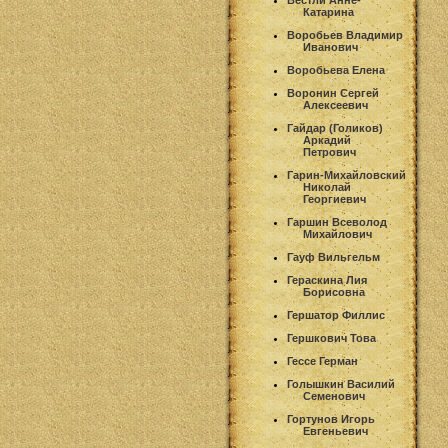
Вестли Анне-
Катарина
Воробьев Владимир
Иванович
Воробьева Елена
Воронин Сергей
Алексеевич
Гайдар (Голиков)
Аркадий
Петрович
Гарин-Михайловский
Николай
Георгиевич
Гаршин Всеволод
Михайлович
Гауф Вильгельм
Гераскина Лия
Борисовна
Гершатор Филлис
Гершкович Това
Гессе Герман
Голышкин Василий
Семенович
Гортунов Игорь
Евгеньевич