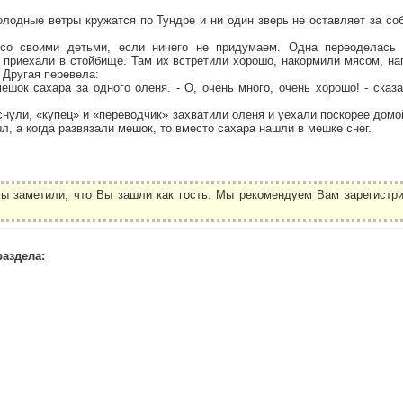
лодные ветры кружатся по Тундре и ни один зверь не оставляет за со
о своими детьми, если ничего не придумаем. Одна переоделась 
 приехали в стойбище. Там их встретили хорошо, накормили мясом, на
! Другая перевела:
ешок сахара за одного оленя. - О, очень много, очень хорошо! - сказ
снули, «купец» и «переводчик» захватили оленя и уехали поскорее домо
ыл, а когда развязали мешок, то вместо сахара нашли в мешке снег.
ы заметили, что Вы зашли как гость. Мы рекомендуем Вам зарегистри
.
раздела: