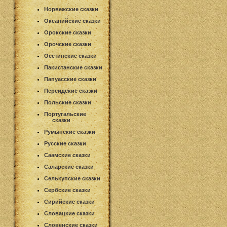
Норвежские сказки
Океанийские сказки
Орокские сказки
Орочские сказки
Осетинские сказки
Пакистанские сказки
Папуасские сказки
Персидские сказки
Польские сказки
Португальские
сказки
Румынские сказки
Русские сказки
Саамские сказки
Саларские сказки
Селькупские сказки
Сербские сказки
Сирийские сказки
Словацкие сказки
Словенские сказки