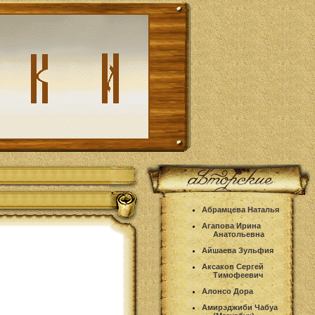
Абрамцева Наталья
Агапова Ирина
Анатольевна
Айшаева Зульфия
Аксаков Сергей
Тимофеевич
Алонсо Дора
Амирэджиби Чабуа