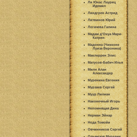
Ли Юнас Лауриц
Идемил
Линдгрен Астрид
Литвинов Юрий
Логачева Галина
Мадам д'Онуа Мари-
Катрин
Мадонна (Чикконе
Луиза Вероника)
Маклеррен Элис
Матусов-Бабич Илья
Милн Алан
Александер
Муренина Евгения
Мурзаев Сергей
Муур Лилиан
Наконечный Игорь
Непомнящая Дина
Нерман Эйнар
Нода Томойи
Овчинников Сергей
Ольмезов Мурадин