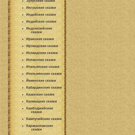
Зулусские сказки
Ингушские сказки
Индейские сказки
Индийские сказки
Индонезийские
сказки
Иранские сказки
Ирландские сказки
Исландские сказки
Испанские сказки
Итальянские сказки
Ительменские сказки
Йеменские сказки
Кабардинские сказки
Казахские сказки
Калмыцкие сказки
Камбоджийские
сказки
Кампучийские сказки
Каракалпакские
сказки