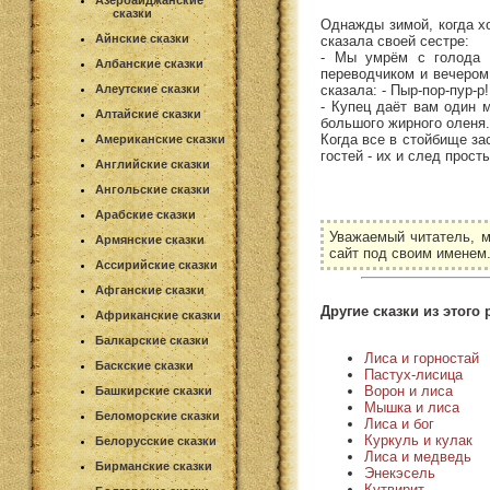
Азербайджанские
сказки
Однажды зимой, когда хо
Айнские сказки
сказала своей сестре:
- Мы умрём с голода с
Албанские сказки
переводчиком и вечером
сказала: - Пыр-пор-пур-р
Алеутские сказки
- Купец даёт вам один м
Алтайские сказки
большого жирного оленя.
Когда все в стойбище за
Американские сказки
гостей - их и след прост
Английские сказки
Ангольские сказки
Арабские сказки
Уважаемый читатель, м
Армянские сказки
сайт под своим именем
Ассирийские сказки
Афганские сказки
Другие сказки из этого 
Африканские сказки
Балкарские сказки
Лиса и горностай
Баскские сказки
Пастух-лисица
Ворон и лиса
Башкирские сказки
Мышка и лиса
Беломорские сказки
Лиса и бог
Куркуль и кулак
Белорусские сказки
Лиса и медведь
Бирманские сказки
Энекэсель
Кутвирит