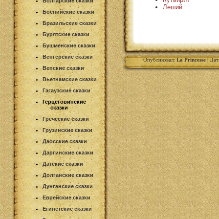
Болгарские сказки
Леший
Боснийские сказки
Бразильские сказки
Бурятские сказки
Бушменские сказки
Венгерские сказки
Опубликовал:
La Princesse
| Дат
Вепские сказки
Вьетнамские сказки
Гагаузские сказки
Герцеговинские
сказки
Греческие сказки
Грузинские сказки
Даосские сказки
Даргинские сказки
Датские сказки
Долганские сказки
Дунганские сказки
Еврейские сказки
Египетские сказки