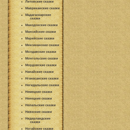
Литовские сказки
Мавриканские сказки
Мадагаскарские
сказки
Македонские сказки
Мансийские сказки
Марийские сказки
Мексиканские сказки
Молдавские сказки
Монгольские сказки
Мордовские сказки
Нанайские сказки
Нганасанские сказки
Негидальские сказки
Немецкие сказки
Ненецкие сказки
Непальские сказки
Нивхские сказки
Нидерландские
сказки
Ногайские сказки