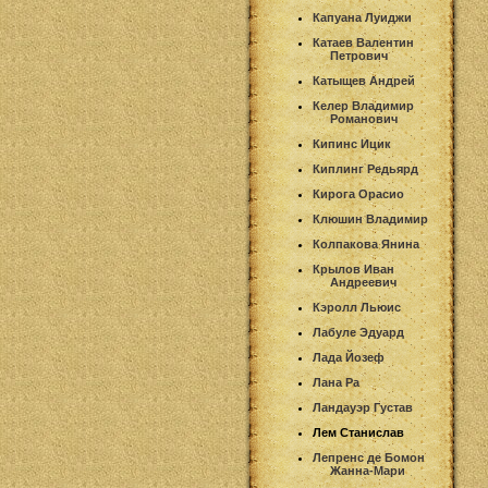
Капуана Луиджи
Катаев Валентин
Петрович
Катыщев Андрей
Келер Владимир
Романович
Кипинс Ицик
Киплинг Редьярд
Кирога Орасио
Клюшин Владимир
Колпакова Янина
Крылов Иван
Андреевич
Кэролл Льюис
Лабуле Эдуард
Лада Йозеф
Лана Ра
Ландауэр Густав
Лем Станислав
Лепренс де Бомон
Жанна-Мари