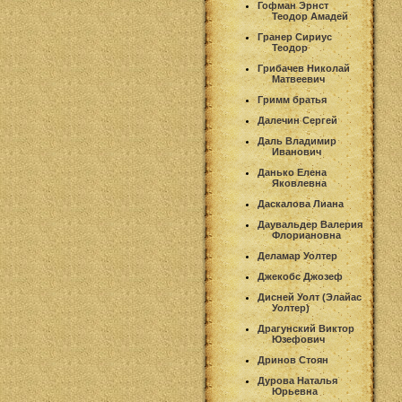
Гофман Эрнст
Теодор Амадей
Гранер Сириус
Теодор
Грибачев Николай
Матвеевич
Гримм братья
Далечин Сергей
Даль Владимир
Иванович
Данько Елена
Яковлевна
Даскалова Лиана
Даувальдер Валерия
Флориановна
Деламар Уолтер
Джекобс Джозеф
Дисней Уолт (Элайас
Уолтер)
Драгунский Виктор
Юзефович
Дринов Стоян
Дурова Наталья
Юрьевна