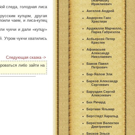
(Мзечабук)
Ираклиевич
бой следа, голодная лиса
Ангелов Андрей
русским купцом, другая
Андерсен Ганс
поили чаем, и лиса-купец
Христиан
Арджилли Марчелло,
али чукчи и дали «купцу»
Парка Габриэлла
й. Утром чукчи хватились
Асбьерсен Петер
Кристен
Афанасьев
Александр
Николаевич
Следующая сказка ->
Бажов Павел
роваться либо зайти на
Петрович
Бар-Яалом Эли
Барков Александр
Сергеевич
Баруздин Сергей
Алексеевич
Бах Ричард
Бергман Яльмар
Бергстедт Харальд
Берестов Валентин
Дмитриевич
Бесков Эльсе