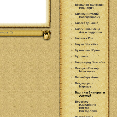
Беспалов Валентин
Иванович
Бианки Виталий
Валентинович
Биссет Дональд
Благинина Елена
Александровна
олосов: 2)
Босилек Ран
Боуэн Элизабет
Буковский Юрий
Бустанай
Бьёрклунд Элисабет
Важдаев Виктор
Моисеевич
Валенберг Анна
Вандергриф
Маргарет
Варгины Виктория и
Алексей
Вересаев
(Смидович)
Виктор
Викторович