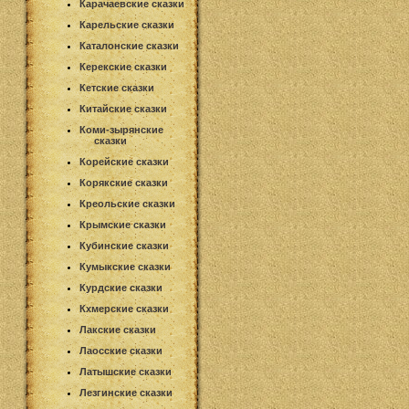
Карачаевские сказки
Карельские сказки
Каталонские сказки
Керекские сказки
Кетские сказки
Китайские сказки
Коми-зырянские
сказки
Корейские сказки
Корякские сказки
Креольские сказки
Крымские сказки
Кубинские сказки
Кумыкские сказки
Курдские сказки
Кхмерские сказки
Лакские сказки
Лаосские сказки
Латышские сказки
Лезгинские сказки