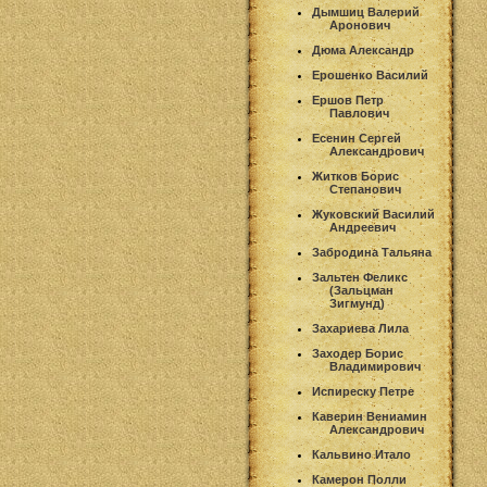
Дымшиц Валерий
Аронович
Дюма Александр
Ерошенко Василий
Ершов Петр
Павлович
Есенин Сергей
Александрович
Житков Борис
Степанович
Жуковский Василий
Андреевич
Забродина Тальяна
Зальтен Феликс
(Зальцман
Зигмунд)
Захариева Лила
Заходер Борис
Владимирович
Испиреску Петре
Каверин Вениамин
Александрович
Кальвино Итало
Камерон Полли