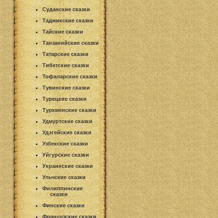
Суданские сказки
Таджикские сказки
Тайские сказки
Танзанийские сказки
Татарские сказки
Тибетские сказки
Тофаларские сказки
Тувинские сказки
Турецкие сказки
Туркменские сказки
Удмуртские сказки
Удэгейские сказки
Узбекские сказки
Уйгурские сказки
Украинские сказки
Ульчские сказки
Филиппинские
сказки
Финские сказки
Французские сказки