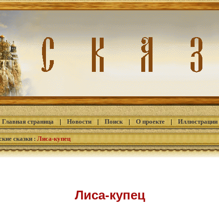
Главная страница
|
Новости
|
Поиск
|
О проекте
|
Иллюстрации
ские сказки
:
Лиса-купец
Лиса-купец