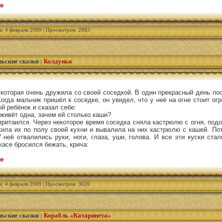
е
а: 4 февраля 2009 | Просмотров: 2883
ьские сказки
:
Колдунья
которая очень дружила со своей соседкой. В один прекрасный день по
Когда мальчик пришёл к соседке, он увидел, что у неё на огне стоит ог
 ребёнок и сказал себе:
 живёт одна, зачем ей столько каши?
притаился. Через некоторое время соседка сняла кастрюлю с огня, под
жила их по полу своей кухни и вывалила на них кастрюлю с кашей. По
 неё отвалились руки, ноги, глаза, уши, голова. И все эти куски ста
жасе бросился бежать, крича:
е
а: 4 февраля 2009 | Просмотров: 3620
ьские сказки
:
Корабль «Катаринета»