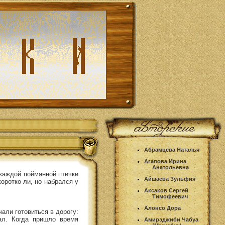
Абрамцева Наталья
Агапова Ирина
Анатольевна
 каждой пойманной птички
Айшаева Зульфия
коротко ли, но набрался у
Аксаков Сергей
Тимофеевич
Алонсо Дора
али готовиться в дорогу:
ал. Когда пришло время
Амирэджиби Чабуа