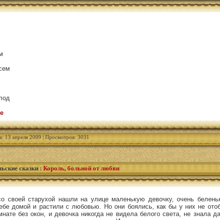
м
сем
лод
е
а: 13 апреля 2009 | Просмотров: 3031
ьские сказки
:
Король, больной от любви
 со своей старухой нашли на улице маленькую девочку, очень белен
себе домой и растили с любовью. Но они боялись, как бы у них не от
мнате без окон, и девочка никогда не видела белого света, не знала да