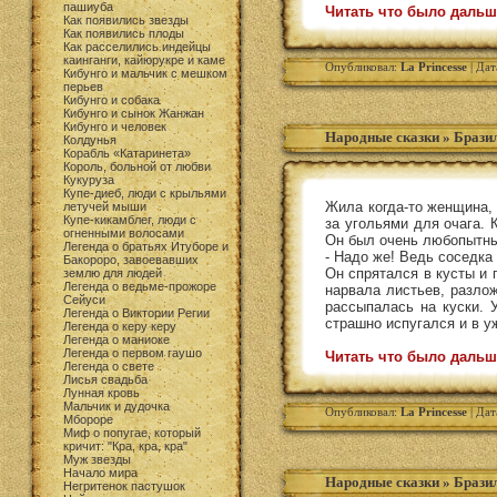
пашиуба
Читать что было дальш
Как появились звезды
Как появились плоды
Как расселились индейцы
каинганги, кайюрукре и каме
Опубликовал:
La Princesse
| Дат
Кибунго и мальчик с мешком
перьев
Кибунго и собака
Кибунго и сынок Жанжан
Кибунго и человек
Народные сказки
»
Бразил
Колдунья
Корабль «Катаринета»
Король, больной от любви
Кукуруза
Купе-диеб, люди с крыльями
Жила когда-то женщина, 
летучей мыши
Купе-кикамблег, люди с
за угольями для очага. 
огненными волосами
Он был очень любопытный
Легенда о братьях Итуборе и
- Надо же! Ведь соседка
Бакороро, завоевавших
Он спрятался в кусты и 
землю для людей
Легенда о ведьме-прожоре
нарвала листьев, разло
Сейуси
рассыпалась на куски. У
Легенда о Виктории Регии
страшно испугался и в у
Легенда о керу керу
Легенда о маниоке
Легенда о первом гаушо
Читать что было дальш
Легенда о свете
Лисья свадьба
Лунная кровь
Мальчик и дудочка
Опубликовал:
La Princesse
| Дат
Мбороре
Миф о попугае, который
кричит: "Кра, кра, кра"
Муж звезды
Начало мира
Народные сказки
»
Бразил
Негритенок пастушок