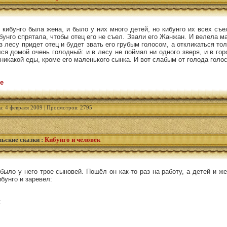
 кибунго была жена, и было у них много детей, но кибунго их всех съе
унго спрятала, чтобы отец его не съел. Звали его Жанжан. И велела 
з лесу придет отец и будет звать его грубым голосом, а откликаться тол
я домой очень голодный: и в лесу не поймал ни одного зверя, и в гор
 никакой еды, кроме его маленького сынка. И вот слабым от голода голо
е
а: 4 февраля 2009 | Просмотров: 2795
ьские сказки
:
Кибунго и человек
 было у него трое сыновей. Пошёл он как-то раз на работу, а детей и ж
бунго и заревел:
: