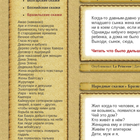
Болгарские сказки
Боснийские сказки
Бразильские сказки
Когда-то давным-давно у
Амао (каманао)
младшего сынка жена киб
Аре и птичка саракура
ни в коем случае, если и
Броненосец тату-мулита
Однажды кибунго вернулс
В стародавние времена
ребенка, а дома не было
Вечное объятие
Глаза ягуара
Выходи, сынок, сюда,
Девочка и кибунго
Дерево умбу в горах Кавера
Читать что было дальш
Договор с ящерицей
Дом наказаний для женщин
Дона Элена
Дона Элена
Опубликовал:
La Princesse
| Дат
Дядюшка Коати
Жена индейского повстанца
Женерозо
Жены Вайтсауэ
Журупари
Журупари и девушки
Народные сказки
»
Бразил
Золоторогий бык
Иара - мать вод
Каипора
Кайюрукре сотворили одних
зверей, а каме – других,
Жил когда-то человек, и
чтобы между ними шла
ни возьмись, появился ки
борьба за жизнь
Чей это дом?
Как Баира добыл стрелы
Как Луна появилась на небе
Кто живёт в нём?
Как люди украли огонь
Женщина ему и отвечает
Как мбойгуасу
Живём тут впятером:
пристрастилась пожирать
Дети, муж и я,
падаль
Как появилась пальма