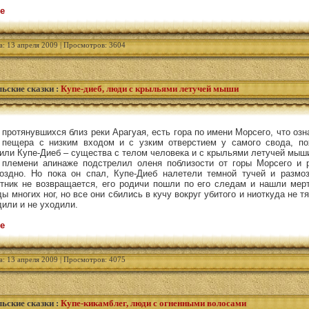
е
а: 13 апреля 2009 | Просмотров: 3604
ьские сказки
:
Купе-диеб, люди с крыльями летучей мыши
 протянувшихся близ реки Арагуая, есть гора по имени Морсего, что оз
я пещера с низким входом и с узким отверстием у самого свода, по
или Купе-Диеб – существа с телом человека и с крыльями летучей мыш
 племени апинаже подстрелил оленя поблизости от горы Морсего и 
оздно. Но пока он спал, Купе-Диеб налетели темной тучей и размо
отник не возвращается, его родичи пошли по его следам и нашли мерт
 многих ног, но все они сбились в кучу вокруг убитого и ниоткуда не т
или и не уходили.
е
а: 13 апреля 2009 | Просмотров: 4075
ьские сказки
:
Купе-кикамблег, люди с огненными волосами