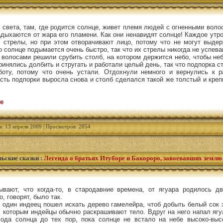
 света, там, где родится солнце, живет племя людей с огненными воло
задыхаются от жара его пламени. Как они ненавидят солнце! Каждое утро
о стрелы, но при этом отворачивают лицо, потому что не могут выдер
Но солнце подымается очень быстро, так что их стрелы никогда не успева
 волосами решили срубить столб, на котором держится небо, чтобы не
инялись долбить и стругать и работали целый день, так что подпорка ст
оту, потому что очень устали. Отдохнули немного и вернулись к р
сть подпорки выросла снова и столб сделался такой же толстый и креп
е
а: 13 апреля 2009 | Просмотров: 2854
ьские сказки
:
Легенда о братьях Итуборе и Бакороро, завоевавших землю
ают, что когда-то, в стародавние времена, от ягуара родилось дв
, говорят, было так.
, один индеец пошел искать дерево гамелейра, чтоб добыть белый сок 
у, которым индейцы обычно раскрашивают тело. Вдруг на него напал ягу
хода солнца до тех пор, пока солнце не встало на небе высоко-выс