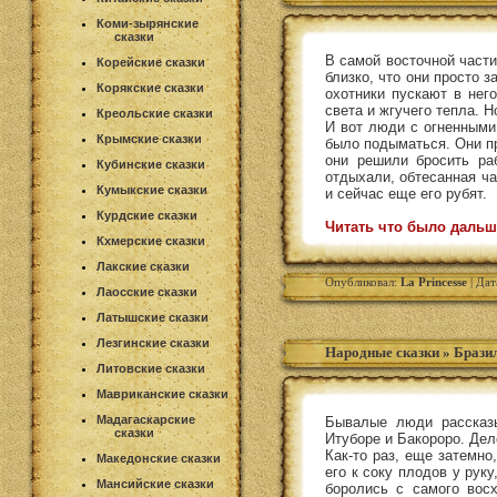
Коми-зырянские
сказки
В самой восточной части
Корейские сказки
близко, что они просто 
Корякские сказки
охотники пускают в нег
света и жгучего тепла. 
Креольские сказки
И вот люди с огненными
Крымские сказки
было подыматься. Они пр
они решили бросить раб
Кубинские сказки
отдыхали, обтесанная ча
Кумыкские сказки
и сейчас еще его рубят.
Курдские сказки
Читать что было дальш
Кхмерские сказки
Лакские сказки
Опубликовал:
La Princesse
| Дат
Лаосские сказки
Латышские сказки
Лезгинские сказки
Народные сказки
»
Бразил
Литовские сказки
Мавриканские сказки
Мадагаскарские
Бывалые люди рассказыв
сказки
Итуборе и Бакороро. Дело
Как-то раз, еще затемно
Македонские сказки
его к соку плодов у рук
Мансийские сказки
боролись с самого вос