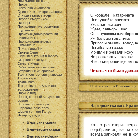
Ной мажонгонгов
Ньяра
Обезьяна и конфета
Орион, или три превращения
О корабле «Катаринета»
Откуда взялась ночь
Первая смерть Ари
Послушайте рассказ:
Плеяды
Ужасная история
Похищение инструментов
Ждет, сеньоры, вас...
Журупари
Он к чужеземным берега
Происхождение растения
пирипириока
Уж больше года плыл:
Происхождение реки
Припасы вышли; голод в
Солимоэнс
Погибелью грозил.
Птичка колибри
Мочили и жевали кожу:
Святой Сепе
Семь испытаний в Жарау
Не разжевать – жестка!
Скорпион и кибунго
И все свирепей мучил го
Смерть Мери
Соблазнительный запах
Читать что было дальш
Стервятник и черепаха
Таина-Кан, вечерняя звезда
Тири и кару
Трава мати
Третья смерть Ари и его
Опубликовал:
La Princesse
| Дат
возрождение
Царица вод
Череп, который катился по
дороге
Черепаха и каипора
Народные сказки
»
Бразил
Шересаи, река слез
Шурин святого Петра
Ягуар и дождь
Бурятские сказки
Как-то раз старик негр
подобрали ее, взяли к 
Бушменские сказки
всегда запирали ее в ко
Венгерские сказки