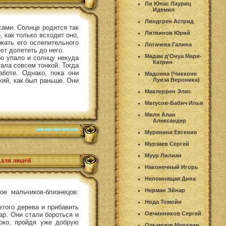
Ли Юнас Лауриц
Идемил
Линдгрен Астрид
сами. Солнце родится так
Литвинов Юрий
, как только всходит оно,
жать его ослепительного
Логачева Галина
ют долететь до него.
Мадам д'Онуа Мари-
бо упало и солнцу некуда
Катрин
ала совсем тонкой. Тогда
аботе. Однако, пока они
Мадонна (Чикконе
кий, как был раньше. Они
Луиза Вероника)
Маклеррен Элис
Матусов-Бабич Илья
Милн Алан
Александер
Муренина Евгения
Мурзаев Сергей
Муур Лилиан
 для людей
Наконечный Игорь
Непомнящая Дина
Нерман Эйнар
ое мальчиков-близнецов:
Нода Томойи
этого дерева и прибавить
Овчинников Сергей
ар. Они стали бороться и
око, пройдя уже добрую
Ольмезов Мурадин