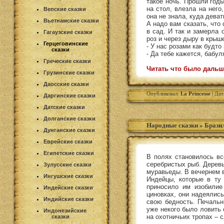
такое ночь. Прошли годы
на стол, влезла на него
Вепские сказки
она не знала, куда деват
Вьетнамские сказки
А надо вам сказать, что
в сад. И так и замерла 
Гагаузские сказки
роз и через дыру в крыш
Герцеговинские
- У нас розами как будто 
сказки
- Да тебе кажется, бабуля
Греческие сказки
Читать что было дальш
Грузинские сказки
Даосские сказки
Опубликовал:
La Princesse
| Дат
Даргинские сказки
Датские сказки
Долганские сказки
Народные сказки
»
Бразил
Дунганские сказки
Еврейские сказки
Египетские сказки
В полях становилось в
серебристых рыб. Деревь
Зулусские сказки
муравьеды. В вечернем в
Ингушские сказки
Индейцы, которые в ту
приносило им изобилие
Индейские сказки
циновках, они надеялис
Индийские сказки
свою бедность. Печальн
уже некого было ловить
Индонезийские
на охотничьих тропах – 
сказки