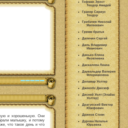
Гофман Эрнст
Теодор Амадей
Гранер Сириус
Теодор
Грибачев Николай
Матвеевич
Гримм братья
Далечин Сергей
Даль Владимир
Иванович
Данько Елена
Яковлевна
Даскалова Лиана
Даувальдер Валерия
Флориановна
Деламар Уолтер
Джекобс Джозеф
Дисней Уолт (Элайас
Уолтер)
Драгунский Виктор
Юзефович
Дринов Стоян
ькую и хорошенькую. Они
обрали малышку, и потому
Дурова Наталья
же, что такое день и что
Юрьевна