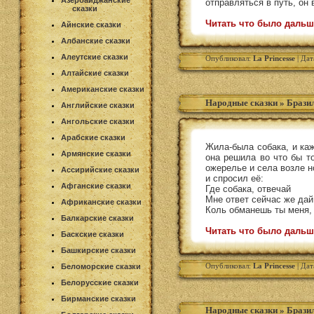
Азербайджанские
отправляться в путь, он 
сказки
Читать что было дальш
Айнские сказки
Албанские сказки
Алеутские сказки
Опубликовал:
La Princesse
| Дат
Алтайские сказки
Американские сказки
Народные сказки
»
Бразил
Английские сказки
Ангольские сказки
Арабские сказки
Жила-была собака, и каж
Армянские сказки
она решила во что бы то
ожерелье и села возле н
Ассирийские сказки
и спросил её:
Афганские сказки
Где собака, отвечай
Мне ответ сейчас же дай
Африканские сказки
Коль обманешь ты меня,
Балкарские сказки
Читать что было дальш
Баскские сказки
Башкирские сказки
Опубликовал:
La Princesse
| Дат
Беломорские сказки
Белорусские сказки
Бирманские сказки
Народные сказки
»
Бразил