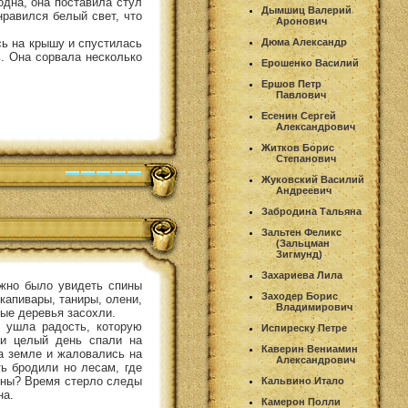
одна, она поставила стул
Дымшиц Валерий
нравился белый свет, что
Аронович
сь на крышу и спустилась
Дюма Александр
ь. Она сорвала несколько
Ерошенко Василий
Ершов Петр
Павлович
Есенин Сергей
Александрович
Житков Борис
Степанович
Жуковский Василий
Андреевич
Забродина Тальяна
Зальтен Феликс
(Зальцман
Зигмунд)
Захариева Лила
жно было увидеть спины
Заходер Борис
капивары, таниры, олени,
Владимирович
ые деревья засохли.
 ушла радость, которую
Испиреску Петре
ки целый день спали на
Каверин Вениамин
на земле и жаловались на
Александрович
ь бродили но лесам, где
жны? Время стерло следы
Кальвино Итало
на.
Камерон Полли