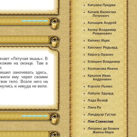
Капуана Луиджи
Катаев Валентин
Петрович
Катыщев Андрей
Келер Владимир
Романович
Кипинс Ицик
Киплинг Редьярд
Кирога Орасио
начает «Летучая мышь». В
Клюшин Владимир
хожим на оконце. Там в
и.
Колпакова Янина
решил заночевать здесь,
Крылов Иван
зжили ему череп своими
Андреевич
вое тело. Возле него на
янулись и никуда не вели.
Кэролл Льюис
Лабуле Эдуард
Лада Йозеф
Лана Ра
Ландауэр Густав
Лем Станислав
Лепренс де Бомон
Жанна-Мари