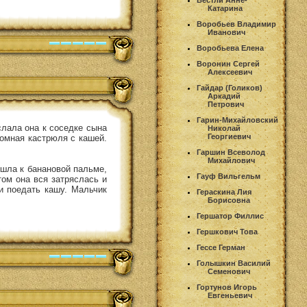
Вестли Анне-
Катарина
Воробьев Владимир
Иванович
Воробьева Елена
Воронин Сергей
Алексеевич
Гайдар (Голиков)
Аркадий
Петрович
Гарин-Михайловский
слала она к соседке сына
Николай
Георгиевич
ромная кастрюля с кашей.
Гаршин Всеволод
Михайлович
ошла к банановой пальме,
Гауф Вильгельм
том она вся затряслась и
ли поедать кашу. Мальчик
Гераскина Лия
Борисовна
Гершатор Филлис
Гершкович Това
Гессе Герман
Голышкин Василий
Семенович
Гортунов Игорь
Евгеньевич