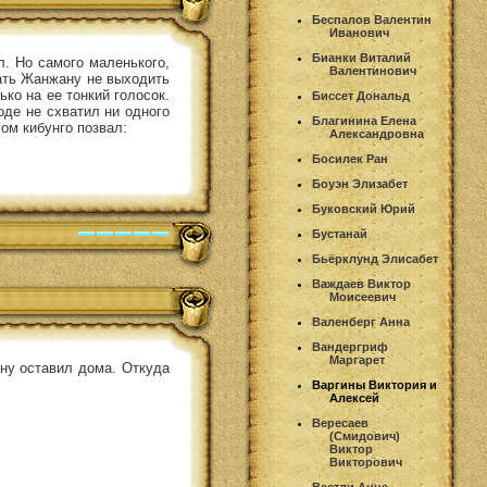
Беспалов Валентин
Иванович
Бианки Виталий
л. Но самого маленького,
Валентинович
мать Жанжану не выходить
ько на ее тонкий голосок.
Биссет Дональд
оде не схватил ни одного
Благинина Елена
сом кибунго позвал:
Александровна
Босилек Ран
Боуэн Элизабет
Буковский Юрий
Бустанай
Бьёрклунд Элисабет
Важдаев Виктор
Моисеевич
Валенберг Анна
Вандергриф
Маргарет
ену оставил дома. Откуда
Варгины Виктория и
Алексей
Вересаев
(Смидович)
Виктор
Викторович