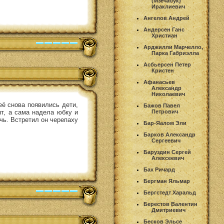
(Мзечабук)
Ираклиевич
Ангелов Андрей
Андерсен Ганс
Христиан
Арджилли Марчелло,
Парка Габриэлла
Асбьерсен Петер
Кристен
Афанасьев
Александр
Николаевич
её снова появились дети,
Бажов Павел
ят, а сама надела юбку и
Петрович
чь. Встретил он черепаху
Бар-Яалом Эли
Барков Александр
Сергеевич
Баруздин Сергей
Алексеевич
Бах Ричард
Бергман Яльмар
Бергстедт Харальд
Берестов Валентин
Дмитриевич
Бесков Эльсе