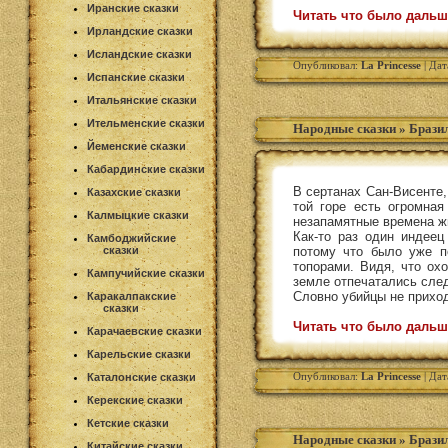
Иранские сказки
Читать что было дальш
Ирландские сказки
Исландские сказки
Опубликовал:
La Princesse
| Дат
Испанские сказки
Итальянские сказки
Ительменские сказки
Народные сказки
»
Бразил
Йеменские сказки
Кабардинские сказки
В сертанах Сан-Висенте,
Казахские сказки
той горе есть огромна
Калмыцкие сказки
незапамятные времена ж
Как-то раз один индеец
Камбоджийские
сказки
потому что было уже п
топорами. Видя, что ох
Кампучийские сказки
земле отпечатались следы
Словно убийцы не приход
Каракалпакские
сказки
Читать что было дальш
Карачаевские сказки
Карельские сказки
Опубликовал:
La Princesse
| Дат
Каталонские сказки
Керекские сказки
Кетские сказки
Народные сказки
»
Бразил
Китайские сказки