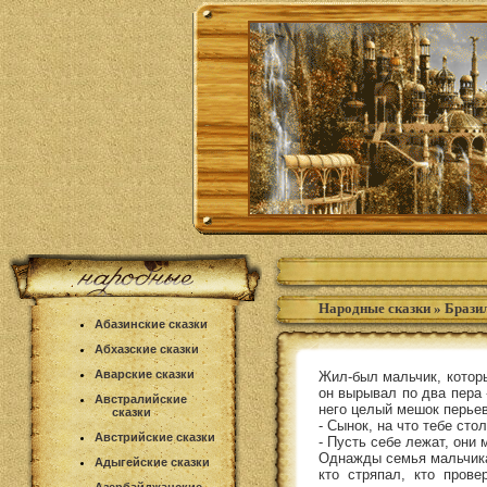
Народные сказки
»
Бразил
Абазинские сказки
Абхазские сказки
Аварские сказки
Жил-был мальчик, которы
он вырывал по два пера -
Австралийские
него целый мешок перьев
сказки
- Сынок, на что тебе сто
Австрийские сказки
- Пусть себе лежат, они 
Однажды семья мальчика 
Адыгейские сказки
кто стряпал, кто пров