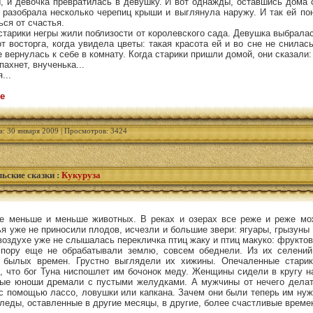
, и девочка превратилась в девушку. И вот однажды, оставшись дома 
, разобрала несколько черепиц крыши и выглянула наружу. И так ей по
ься от счастья.
 старики негры жили поблизости от королевского сада. Девушка выбрала
от восторга, когда увидела цветы: такая красота ей и во сне не снилас
е вернулась к себе в комнату. Когда старики пришли домой, они сказали:
пахнет, внученька...
...
е
а: 30 января 2009 | Просмотров: 3424
ьские сказки
:
Кукуруза
се меньше и меньше животных. В реках и озерах все реже и реже мо
я уже не приносили плодов, исчезли и большие звери: ягуары, грызуны 
оздухе уже не слышалась перекличка птиц жаку и птиц макуко: фруктов
 пору еще не обрабатывали землю, совсем обеднели. Из их селений
 былых времен. Грустно выглядели их хижины. Опечаленные стари
ь, что бог Туна ниспошлет им бочонок меду. Женщины сидели в кругу 
ые юноши дремали с пустыми желудками. А мужчины от нечего делат
 с помощью лассо, ловушки или капкана. Зачем они были теперь им ну
следы, оставленные в другие месяцы, в другие, более счастливые време