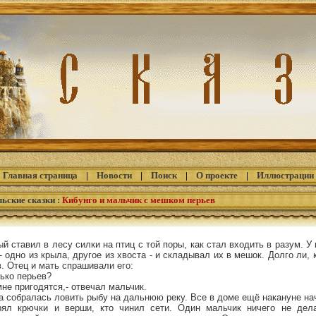
Главная страница
|
Новости
|
Поиск
|
О проекте
|
Иллюстрации
ьские сказки
:
Кибунго и мальчик с мешком перьев
й ставил в лесу силки на птиц с той поры, как стал входить в разум. У
 одно из крыла, другое из хвоста - и складывал их в мешок. Долго ли, 
. Отец и мать спрашивали его:
лько перьев?
мне пригодятся,- отвечал мальчик.
собралась ловить рыбу на дальнюю реку. Все в доме ещё накануне нач
ерял крючки и верши, кто чинил сети. Один мальчик ничего не дел