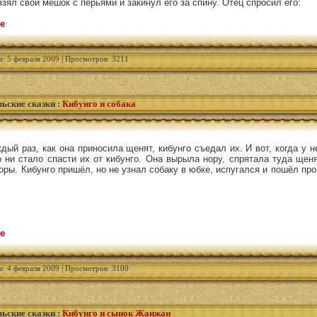
взял свой мешок с перьями и закинул его за спину. Отец спросил его:
е
а: 5 февраля 2009 | Просмотров: 3211
ьские сказки
:
Кибунго и собака
дый раз, как она приносила щенят, кибунго съедал их. И вот, когда у н
 ни стало спасти их от кибунго. Она вырыла нору, спрятала туда щен
оры. Кибунго пришёл, но не узнал собаку в юбке, испугался и пошёл про
е
а: 4 февраля 2009 | Просмотров: 3100
ьские сказки
:
Кибунго и сынок Жанжан