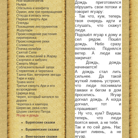
Ной мажонгонгов
Дождь приготовился
Ньяра
обрушить свои потоки и
Обезьяна и конфета
говорит ягуару:
Орион, или три превращения
Откуда взялась ночь
- Так что, кум, теперь
Первая смерть Ари
твоя очередь идти и
Плеяды
слушать, что скажут
Похищение инструментов
люди.
Журупари
Происхождение растения
Подошёл ягуар к дому и
пирипириока
сел рядом. Пошёл
Происхождение реки
дождь. Небо сразу
Солимоэнс
потемнело. Поднялся
Птичка колибри
Святой Сепе
ветер. А люди как
Семь испытаний в Жарау
закричат:
Скорпион и кибунго
- Дождь, дождь
Смерть Мери
начинается!
Соблазнительный запах
Стервятник и черепаха
А дождь стал лить
Таина-Кан, вечерняя звезда
сильнее. Да такой
Тири и кару
жуткий ливень устроил,
Трава мати
что люди поснимали
Третья смерть Ари и его
возрождение
гамаки и бегом в дом
Царица вод
бросились. Ягуар
Череп, который катился по
догнал дождь. А когда
дороге
догнал, тот и
Черепаха и каипора
Шересаи, река слез
спрашивает:
Шурин святого Петра
- Ну что, кум? Видишь
Ягуар и дождь
теперь, что люди
боятся меня, а не тебя.
Бурятские сказки
Так и по сей день. Нас
Бушменские сказки
пугает ливень, а не
ягуар.
Венгерские сказки