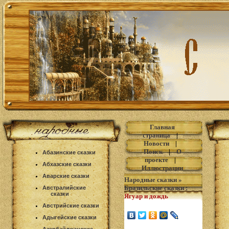
Главная
страница
|
Новости
|
Поиск
|
О
Абазинские сказки
проекте
|
Абхазские сказки
Иллюстрации
Аварские сказки
Народные сказки
»
Бразильские сказки
:
Австралийские
сказки
Ягуар и дождь
Австрийские сказки
Адыгейские сказки