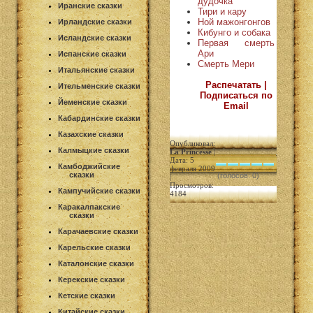
дудочка
Иранские сказки
Тири и кару
Ной мажонгонгов
Ирландские сказки
Кибунго и собака
Исландские сказки
Первая смерть
Ари
Испанские сказки
Смерть Мери
Итальянские сказки
Распечатать |
Ительменские сказки
Подписаться по
Йеменские сказки
Email
Кабардинские сказки
Казахские сказки
Опубликовал:
Калмыцкие сказки
La Princesse
|
Дата: 5
Камбоджийские
февраля 2009
сказки
(голосов: 0)
|
Просмотров:
Кампучийские сказки
4184
Каракалпакские
сказки
Карачаевские сказки
Карельские сказки
Каталонские сказки
Керекские сказки
Кетские сказки
Китайские сказки