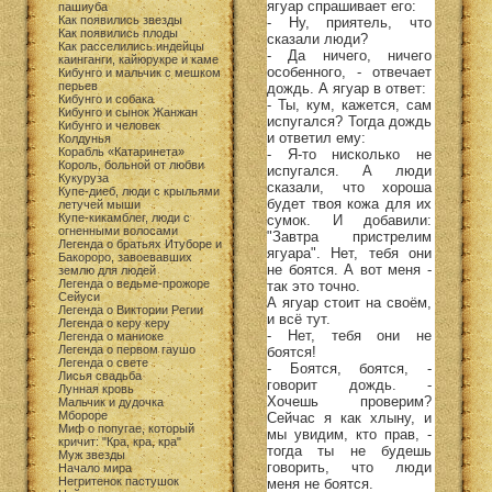
ягуар спрашивает его:
пашиуба
Как появились звезды
- Ну, приятель, что
Как появились плоды
сказали люди?
Как расселились индейцы
- Да ничего, ничего
каинганги, кайюрукре и каме
особенного, - отвечает
Кибунго и мальчик с мешком
перьев
дождь. А ягуар в ответ:
Кибунго и собака
- Ты, кум, кажется, сам
Кибунго и сынок Жанжан
испугался? Тогда дождь
Кибунго и человек
и ответил ему:
Колдунья
Корабль «Катаринета»
- Я-то нисколько не
Король, больной от любви
испугался. А люди
Кукуруза
сказали, что хороша
Купе-диеб, люди с крыльями
будет твоя кожа для их
летучей мыши
Купе-кикамблег, люди с
сумок. И добавили:
огненными волосами
"Завтра пристрелим
Легенда о братьях Итуборе и
ягуара". Нет, тебя они
Бакороро, завоевавших
не боятся. А вот меня -
землю для людей
Легенда о ведьме-прожоре
так это точно.
Сейуси
А ягуар стоит на своём,
Легенда о Виктории Регии
и всё тут.
Легенда о керу керу
- Нет, тебя они не
Легенда о маниоке
Легенда о первом гаушо
боятся!
Легенда о свете
- Боятся, боятся, -
Лисья свадьба
говорит дождь. -
Лунная кровь
Хочешь проверим?
Мальчик и дудочка
Мбороре
Сейчас я как хлыну, и
Миф о попугае, который
мы увидим, кто прав, -
кричит: "Кра, кра, кра"
тогда ты не будешь
Муж звезды
говорить, что люди
Начало мира
Негритенок пастушок
меня не боятся.