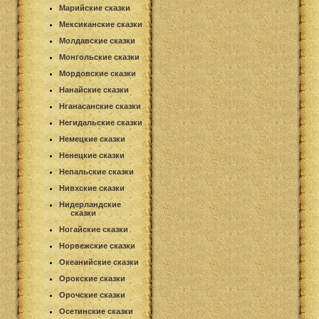
Марийские сказки
Мексиканские сказки
Молдавские сказки
Монгольские сказки
Мордовские сказки
Нанайские сказки
Нганасанские сказки
Негидальские сказки
Немецкие сказки
Ненецкие сказки
Непальские сказки
Нивхские сказки
Нидерландские
сказки
Ногайские сказки
Норвежские сказки
Океанийские сказки
Орокские сказки
Орочские сказки
Осетинские сказки