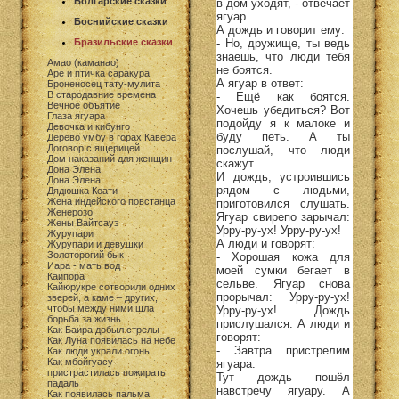
Болгарские сказки
в дом уходят, - отвечает
ягуар.
Боснийские сказки
А дождь и говорит ему:
- Но, дружище, ты ведь
Бразильские сказки
знаешь, что люди тебя
Амао (каманао)
не боятся.
Аре и птичка саракура
А ягуар в ответ:
Броненосец тату-мулита
В стародавние времена
- Ещё как боятся.
Вечное объятие
Хочешь убедиться? Вот
Глаза ягуара
подойду я к малоке и
Девочка и кибунго
буду петь. А ты
Дерево умбу в горах Кавера
Договор с ящерицей
послушай, что люди
Дом наказаний для женщин
скажут.
Дона Элена
И дождь, устроившись
Дона Элена
рядом с людьми,
Дядюшка Коати
Жена индейского повстанца
приготовился слушать.
Женерозо
Ягуар свирепо зарычал:
Жены Вайтсауэ
Урру-ру-ух! Урру-ру-ух!
Журупари
А люди и говорят:
Журупари и девушки
Золоторогий бык
- Хорошая кожа для
Иара - мать вод
моей сумки бегает в
Каипора
сельве. Ягуар снова
Кайюрукре сотворили одних
прорычал: Урру-ру-ух!
зверей, а каме – других,
чтобы между ними шла
Урру-ру-ух! Дождь
борьба за жизнь
прислушался. А люди и
Как Баира добыл стрелы
говорят:
Как Луна появилась на небе
- Завтра пристрелим
Как люди украли огонь
Как мбойгуасу
ягуара.
пристрастилась пожирать
Тут дождь пошёл
падаль
навстречу ягуару. А
Как появилась пальма