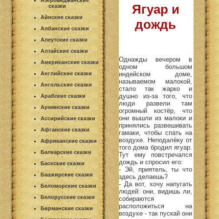
Азербайджанские
Ягуар и
сказки
Айнские сказки
дождь
Албанские сказки
Алеутские сказки
Алтайские сказки
Однажды вечером в
Американские сказки
одном большом
индейском доме,
Английские сказки
называемом малокой,
Ангольские сказки
стало так жарко и
душно из-за того, что
Арабские сказки
люди развели там
Армянские сказки
огромный костёр, что
они вышли из малоки и
Ассирийские сказки
принялись развешивать
Афганские сказки
гамаки, чтобы спать на
воздухе. Неподалёку от
Африканские сказки
того дома бродил ягуар.
Балкарские сказки
Тут ему повстречался
дождь и спросил его:
Баскские сказки
- Эй, приятель, ты что
Башкирские сказки
здесь делаешь?
- Да вот, хочу напугать
Беломорские сказки
людей: они, видишь ли,
Белорусские сказки
собираются
расположиться на
Бирманские сказки
воздухе - так пускай они