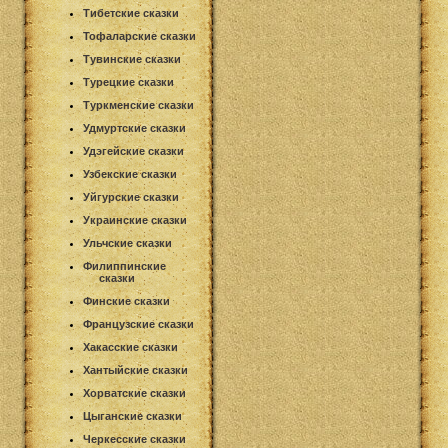
Тибетские сказки
Тофаларские сказки
Тувинские сказки
Турецкие сказки
Туркменские сказки
Удмуртские сказки
Удэгейские сказки
Узбекские сказки
Уйгурские сказки
Украинские сказки
Ульчские сказки
Филиппинские
сказки
Финские сказки
Французские сказки
Хакасские сказки
Хантыйские сказки
Хорватские сказки
Цыганские сказки
Черкесские сказки