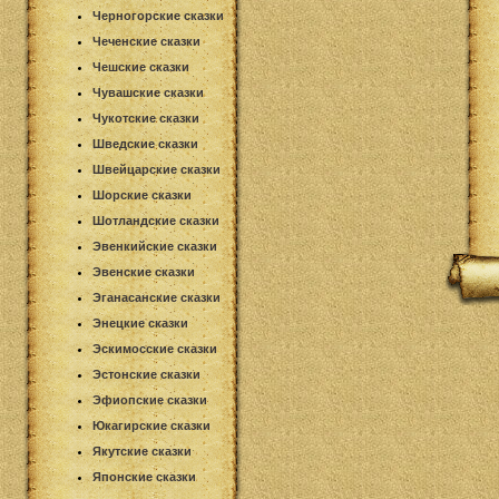
Черногорские сказки
Чеченские сказки
Чешские сказки
Чувашские сказки
Чукотские сказки
Шведские сказки
Швейцарские сказки
Шорские сказки
Шотландские сказки
Эвенкийские сказки
Эвенские сказки
Эганасанские сказки
Энецкие сказки
Эскимосские сказки
Эстонские сказки
Эфиопские сказки
Юкагирские сказки
Якутские сказки
Японские сказки