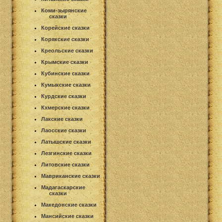
Коми-зырянские
сказки
Корейские сказки
Корякские сказки
Креольские сказки
Крымские сказки
Кубинские сказки
Кумыкские сказки
Курдские сказки
Кхмерские сказки
Лакские сказки
Лаосские сказки
Латышские сказки
Лезгинские сказки
Литовские сказки
Мавриканские сказки
Мадагаскарские
сказки
Македонские сказки
Мансийские сказки