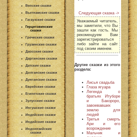
Вепские сказки
Следующая сказка ->
Вьетнамские сказки
Гагаузские сказки
Уважаемый читатель,
мы заметили, что Вы
Герцеговинские
зашли как гость. Мы
сказки
рекомендуем Вам
Греческие сказки
зарегистрироваться
либо зайти на сайт
Грузинские сказки
под своим именем.
Даосские сказки
Даргинские сказки
Другие сказки из этого
Датские сказки
раздела:
Долганские сказки
Дунганские сказки
Лисья свадьба
Глаза ягуара
Еврейские сказки
Легенда о
Египетские сказки
братьях Итуборе
и Бакороро,
Зулусские сказки
завоевавших
Ингушские сказки
землю для
людей
Индейские сказки
Третья смерть
Индийские сказки
Ари и его
возрождение
Индонезийские
Мальчик и
сказки