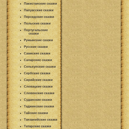
Пакистанские сказки
Папуасские сказки
Персидские сказки
Польские сказки
Португальские
сказки
Румынские сказки
Русские сказки
Саамские сказки
Саларские сказки
Селькупские сказки
Сербские сказки
Сирийские сказки
Словацкие сказки
Словенские сказки
Суданские сказки
Таджикские сказки
Тайские сказки
Танзанийские сказки
Татарские сказки