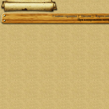
Главная страница
|
Письмо
|
Карта сай
При копировании мате