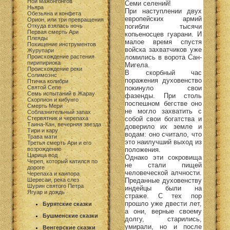
Ной мажонгонгов
Семи селений!
Ньяра
При наступлении двух
Обезьяна и конфета
европейских армий
Орион, или три превращения
погибли тысячи
Откуда взялась ночь
Первая смерть Ари
копьеносцев гуарани. И
Плеяды
малое время спустя
Похищение инструментов
войска захватчиков уже
Журупари
ломились в ворота Сан-
Происхождение растения
пирипириока
Мигела.
Происхождение реки
В скорбный час
Солимоэнс
поражения духовенство
Птичка колибри
покинуло свои
Святой Сепе
Семь испытаний в Жарау
фазенды. При столь
Скорпион и кибунго
поспешном бегстве оно
Смерть Мери
не могло захватить с
Соблазнительный запах
собой свои богатства и
Стервятник и черепаха
Таина-Кан, вечерняя звезда
доверило их земле и
Тири и кару
водам: оно считало, что
Трава мати
это наилучший выход из
Третья смерть Ари и его
положения.
возрождение
Царица вод
Однако эти сокровища
Череп, который катился по
не стали пищей
дороге
человеческой алчности.
Черепаха и каипора
Преданные духовенству
Шересаи, река слез
Шурин святого Петра
индейцы были на
Ягуар и дождь
страже. С тех пор
прошло уже двести лет,
Бурятские сказки
а они, верные своему
Бушменские сказки
долгу, старились,
умирали, но и после
Венгерские сказки