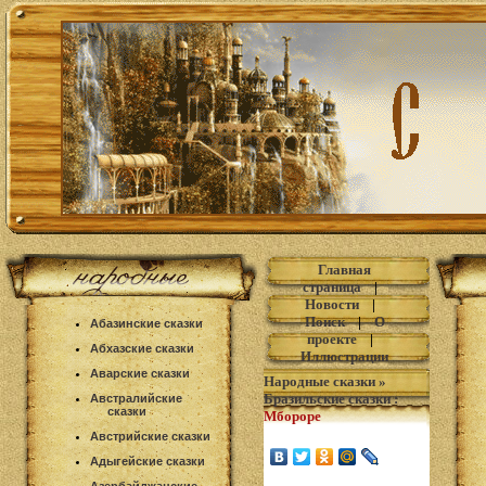
Главная
страница
|
Новости
|
Поиск
|
О
Абазинские сказки
проекте
|
Абхазские сказки
Иллюстрации
Аварские сказки
Народные сказки
»
Бразильские сказки
:
Австралийские
сказки
Мбороре
Австрийские сказки
Адыгейские сказки