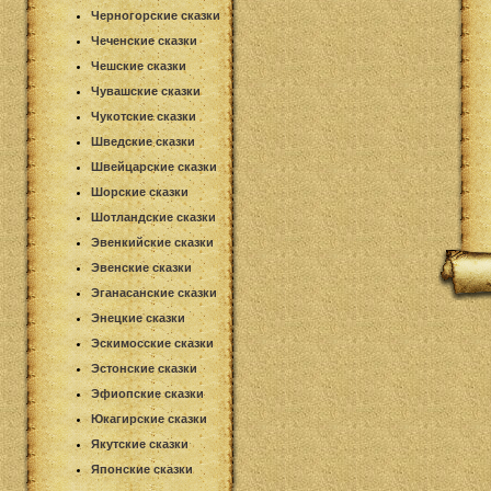
Черногорские сказки
Чеченские сказки
Чешские сказки
Чувашские сказки
Чукотские сказки
Шведские сказки
Швейцарские сказки
Шорские сказки
Шотландские сказки
Эвенкийские сказки
Эвенские сказки
Эганасанские сказки
Энецкие сказки
Эскимосские сказки
Эстонские сказки
Эфиопские сказки
Юкагирские сказки
Якутские сказки
Японские сказки