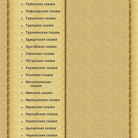
Тибетские сказки
Тофаларские сказки
Тувинские сказки
Турецкие сказки
Туркменские сказки
Удмуртские сказки
Удэгейские сказки
Узбекские сказки
Уйгурские сказки
Украинские сказки
Ульчские сказки
Филиппинские
сказки
Финские сказки
Французские сказки
Хакасские сказки
Хантыйские сказки
Хорватские сказки
Цыганские сказки
Черкесские сказки