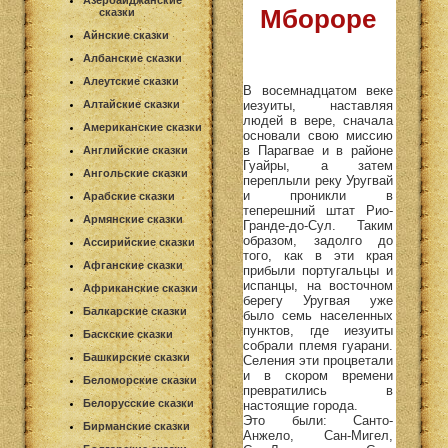
Азербайджанские
Мбороре
сказки
Айнские сказки
Албанские сказки
Алеутские сказки
В восемнадцатом веке
иезуиты, наставляя
Алтайские сказки
людей в вере, сначала
Американские сказки
основали свою миссию
в Парагвае и в районе
Английские сказки
Гуайры, а затем
Ангольские сказки
переплыли реку Уругвай
и проникли в
Арабские сказки
теперешний штат Рио-
Армянские сказки
Гранде-до-Сул. Таким
образом, задолго до
Ассирийские сказки
того, как в эти края
Афганские сказки
прибыли португальцы и
испанцы, на восточном
Африканские сказки
берегу Уругвая уже
Балкарские сказки
было семь населенных
пунктов, где иезуиты
Баскские сказки
собрали племя гуарани.
Башкирские сказки
Селения эти процветали
и в скором времени
Беломорские сказки
превратились в
Белорусские сказки
настоящие города.
Это были: Санто-
Бирманские сказки
Анжело, Сан-Мигел,