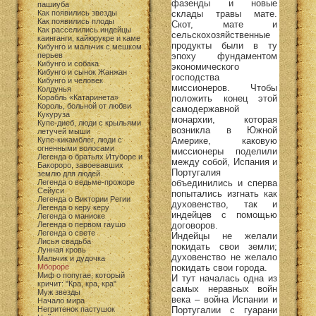
фазенды и новые
пашиуба
склады травы мате.
Как появились звезды
Как появились плоды
Скот, мате и
Как расселились индейцы
сельскохозяйственные
каинганги, кайюрукре и каме
продукты были в ту
Кибунго и мальчик с мешком
эпоху фундаментом
перьев
Кибунго и собака
экономического
Кибунго и сынок Жанжан
господства
Кибунго и человек
миссионеров. Чтобы
Колдунья
положить конец этой
Корабль «Катаринета»
Король, больной от любви
самодержавной
Кукуруза
монархии, которая
Купе-диеб, люди с крыльями
возникла в Южной
летучей мыши
Америке, каковую
Купе-кикамблег, люди с
огненными волосами
миссионеры поделили
Легенда о братьях Итуборе и
между собой, Испания и
Бакороро, завоевавших
Португалия
землю для людей
объединились и сперва
Легенда о ведьме-прожоре
Сейуси
попытались изгнать как
Легенда о Виктории Регии
духовенство, так и
Легенда о керу керу
индейцев с помощью
Легенда о маниоке
договоров.
Легенда о первом гаушо
Легенда о свете
Индейцы не желали
Лисья свадьба
покидать свои земли;
Лунная кровь
духовенство не желало
Мальчик и дудочка
покидать свои города.
Мбороре
Миф о попугае, который
И тут началась одна из
кричит: "Кра, кра, кра"
самых неравных войн
Муж звезды
века – война Испании и
Начало мира
Португалии с гуарани
Негритенок пастушок