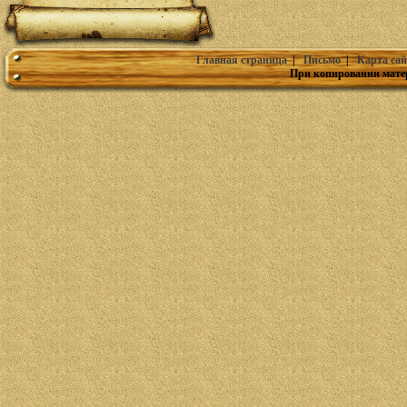
Главная страница
|
Письмо
|
Карта сай
При копировании мате