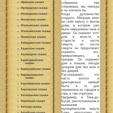
Иранские сказки
собранные там
сокровища, мы никогда
Ирландские сказки
и не кончили бы.
Когда духовенство
Исландские сказки
уходило, Мбороре взял
Испанские сказки
на себя заботу о белом
доме, в котором уже
Итальянские сказки
были замурованы окна и
Ительменские сказки
двери. Он охранял этот
дом в юности, в
Йеменские сказки
старости и после
Кабардинские сказки
смерти, но после
смерти он продолжает
Казахские сказки
охранять его,
Калмыцкие сказки
превратившись в
призрак. Он охраняет
Камбоджийские
дом и поныне, обходя
сказки
дозором дом без окон и
Кампучийские сказки
без дверей.
Рассказывают, что
Каракалпакские
сказки
часть золота и
драгоценных камней
Карачаевские сказки
была в те дни
перевезена из городов в
Карельские сказки
горы и там спрятана.
Каталонские сказки
Например, в Тока-до-
Бугре, расположенном в
Керекские сказки
нынешнем
Кетские сказки
муниципальном округе
Баже, неподалеку от
Китайские сказки