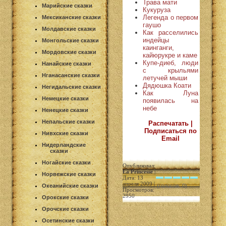
Трава мати
Марийские сказки
Кукуруза
Легенда о первом
Мексиканские сказки
гаушо
Молдавские сказки
Как расселились
индейцы
Монгольские сказки
каинганги,
Мордовские сказки
кайюрукре и каме
Купе-диеб, люди
Нанайские сказки
с крыльями
Нганасанские сказки
летучей мыши
Дядюшка Коати
Негидальские сказки
Как Луна
Немецкие сказки
появилась на
небе
Ненецкие сказки
Непальские сказки
Распечатать |
Подписаться по
Нивхские сказки
Email
Нидерландские
сказки
Ногайские сказки
Опубликовал:
La Princesse
|
Норвежские сказки
Дата: 13
апреля 2009 |
Океанийские сказки
(голосов: 0)
Просмотров:
2950
Орокские сказки
Орочские сказки
Осетинские сказки