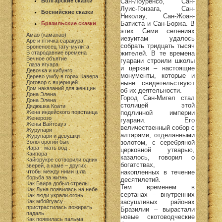
Сан-Лоуренсо, Сан-
Болгарские сказки
Луис-Гонзага, Сан-
Боснийские сказки
Николау, Сан-Жоан-
Батиста и Сан-Боржа. В
Бразильские сказки
этих Семи селениях
Амао (каманао)
иезуитам удалось
Аре и птичка саракура
собрать тридцать тысяч
Броненосец тату-мулита
жителей. В те времена
В стародавние времена
Вечное объятие
гуарани строили школы
Глаза ягуара
и церкви – настоящие
Девочка и кибунго
монументы, которые и
Дерево умбу в горах Кавера
ныне свидетельствуют
Договор с ящерицей
Дом наказаний для женщин
об их деятельности.
Дона Элена
Город Сан-Мигел стал
Дона Элена
столицей этой
Дядюшка Коати
подлинной империи
Жена индейского повстанца
Женерозо
гуарани. Его
Жены Вайтсауэ
величественный собор с
Журупари
алтарями, отделанными
Журупари и девушки
золотом, с серебряной
Золоторогий бык
Иара - мать вод
церковной утварью,
Каипора
казалось, говорил о
Кайюрукре сотворили одних
богатствах,
зверей, а каме – других,
накопленных в течение
чтобы между ними шла
борьба за жизнь
десятилетий.
Как Баира добыл стрелы
Тем временем в
Как Луна появилась на небе
сертанах – внутренних
Как люди украли огонь
засушливых районах
Как мбойгуасу
пристрастилась пожирать
Бразилии – вырастали
падаль
новые скотоводческие
Как появилась пальма