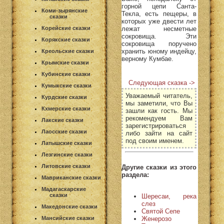
горной цепи Санта-
Коми-зырянские
Текла, есть пещеры, в
сказки
которых уже двести лет
лежат несметные
Корейские сказки
сокровища. Эти
Корякские сказки
сокровища поручено
хранить юному индейцу,
Креольские сказки
верному Кумбае.
Крымские сказки
Кубинские сказки
Следующая сказка ->
Кумыкские сказки
Уважаемый читатель,
Курдские сказки
мы заметили, что Вы
Кхмерские сказки
зашли как гость. Мы
рекомендуем Вам
Лакские сказки
зарегистрироваться
Лаосские сказки
либо зайти на сайт
под своим именем.
Латышские сказки
Лезгинские сказки
Литовские сказки
Другие сказки из этого
раздела:
Мавриканские сказки
Мадагаскарские
сказки
Шересаи, река
слез
Македонские сказки
Святой Сепе
Женерозо
Мансийские сказки