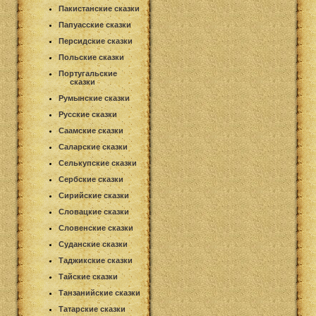
Пакистанские сказки
Папуасские сказки
Персидские сказки
Польские сказки
Португальские
сказки
Румынские сказки
Русские сказки
Саамские сказки
Саларские сказки
Селькупские сказки
Сербские сказки
Сирийские сказки
Словацкие сказки
Словенские сказки
Суданские сказки
Таджикские сказки
Тайские сказки
Танзанийские сказки
Татарские сказки