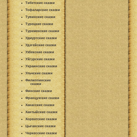
Тибетские сказки
Тофаларские сказки
Тувинские сказки
Турецкие сказки
Туркменские сказки
Удмуртские сказки
Удэгейские сказки
Узбекские сказки
Уйгурские сказки
Украинские сказки
Ульчские сказки
Филиппинские
сказки
Финские сказки
Французские сказки
Хакасские сказки
Хантыйские сказки
Хорватские сказки
Цыганские сказки
Черкесские сказки