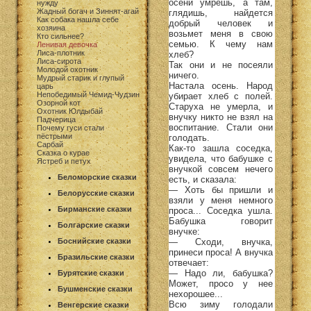
осени умрешь, а там,
нужду
Жадный богач и Зиннят-агай
глядишь, найдется
Как собака нашла себе
добрый человек и
хозяина
возьмет меня в свою
Кто сильнее?
семью. К чему нам
Ленивая девочка
Лиса-плотник
хлеб?
Лиса-сирота
Так они и не посеяли
Молодой охотник
ничего.
Мудрый старик и глупый
Настала осень. Народ
царь
Непобедимый Чемид-Чудзин
убирает хлеб с полей.
Озорной кот
Старуха не умерла, и
Охотник Юлдыбай
внучку никто не взял на
Падчерица
воспитание. Стали они
Почему гуси стали
пёстрыми
голодать.
Сарбай
Как-то зашла соседка,
Сказка о курае
увидела, что бабушке с
Ястреб и петух
внучкой совсем нечего
Беломорские сказки
есть, и сказала:
— Хоть бы пришли и
Белорусские сказки
взяли у меня немного
Бирманские сказки
проса... Соседка ушла.
Бабушка говорит
Болгарские сказки
внучке:
— Сходи, внучка,
Боснийские сказки
принеси проса! А внучка
Бразильские сказки
отвечает:
— Надо ли, бабушка?
Бурятские сказки
Может, просо у нее
Бушменские сказки
нехорошее...
Всю зиму голодали
Венгерские сказки