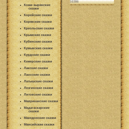
10386
Коми-зырянские
сказки
Корейские сказки
Корякские сказки
Креольские сказки
Крымские сказки
Кубинские сказки
Кумыкские сказки
Курдские сказки
Кхмерские сказки
Лакские сказки
Лаосские сказки
Латышские сказки
Лезгинские сказки
Литовские сказки
Мавриканские сказки
Мадагаскарские
сказки
Македонские сказки
Мансийские сказки