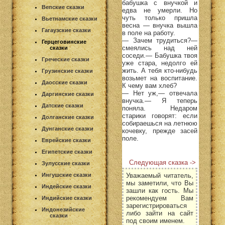
бабушка с внучкой и
Вепские сказки
едва не умерли. Но
чуть только пришла
Вьетнамские сказки
весна — внучка вышла
Гагаузские сказки
в поле на работу.
— Зачем трудиться?—
Герцеговинские
смеялись над ней
сказки
соседи.— Бабушка твоя
Греческие сказки
уже стара, недолго ей
жить. А тебя кто-нибудь
Грузинские сказки
возьмет на воспитание.
Даосские сказки
К чему вам хлеб?
— Нет уж,— отвечала
Даргинские сказки
внучка.— Я теперь
Датские сказки
поняла. Недаром
старики говорят: если
Долганские сказки
собираешься на летнюю
Дунганские сказки
кочевку, прежде засей
поле.
Еврейские сказки
Египетские сказки
Следующая сказка ->
Зулусские сказки
Уважаемый читатель,
Ингушские сказки
мы заметили, что Вы
Индейские сказки
зашли как гость. Мы
рекомендуем Вам
Индийские сказки
зарегистрироваться
Индонезийские
либо зайти на сайт
сказки
под своим именем.