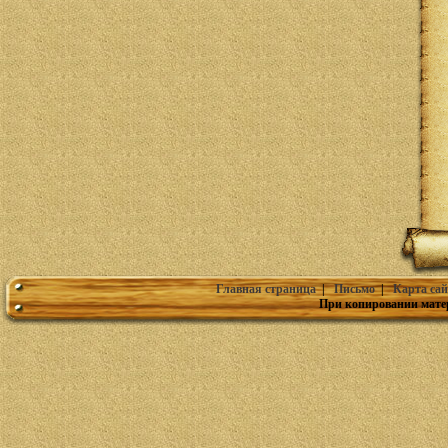
Главная страница
|
Письмо
|
Карта сай
При копировании мате