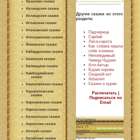
Иранские сказки
Ирландские сказки
Другие сказки из этого
Исландские сказки
раздела:
Испанские сказки
Итальянские сказки
Падчерица
Сарбай
Ительменские сказки
Лиса-сирота
Йеменские сказки
Как собака нашла
себе хозяина
Кабардинские сказки
Непобедимый
Казахские сказки
Чемид-Чудзин
Алп-батыр
Калмыцкие сказки
Бурая корова
Камбоджийские
Озорной кот
сказки
Абзалил
Сказка о курае
Кампучийские сказки
Каракалпакские
Распечатать |
сказки
Подписаться по
Email
Карачаевские сказки
Карельские сказки
Каталонские сказки
Опубликовал:
Сказочник
|
Керекские сказки
Дата: 21
сентября
Кетские сказки
(голосов: 2)
2008 |
Просмотров:
Китайские сказки