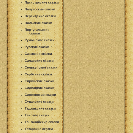
Пакистанские сказки
Папуасские сказки
Персидские сказки
Польские сказки
Португальские
сказки
Румынские сказки
Русские сказки
Саамские сказки
Саларские сказки
Селькупские сказки
Сербские сказки
Сирийские сказки
Словацкие сказки
Словенские сказки
Суданские сказки
Таджикские сказки
Тайские сказки
Танзанийские сказки
Татарские сказки