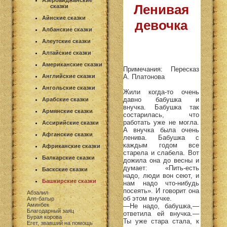
Азербайджанские
Ленивая
сказки
Айнские сказки
девочка
Албанские сказки
Алеутские сказки
Алтайские сказки
Американские сказки
Примечания: Пересказ
А. Платонова
Английские сказки
Ангольские сказки
Жили когда-то очень
давно бабушка и
Арабские сказки
внучка. Бабушка так
Армянские сказки
состарилась, что
работать уже не могла.
Ассирийские сказки
А внучка была очень
Афганские сказки
ленива. Бабушка с
каждым годом все
Африканские сказки
старела и слабела. Вот
Балкарские сказки
дожила она до весны и
думает: «Пить-есть
Баскские сказки
надо, люди вон сеют, и
Башкирские сказки
нам надо что-нибудь
посеять». И говорит она
Абзалил
об этом внучке.
Алп-батыр
Аминбек
—Не надо, бабушка,—
Благодарный заяц
ответила ей внучка.—
Бурая корова
Ты уже стара стала, к
Егет, звавший на помощь