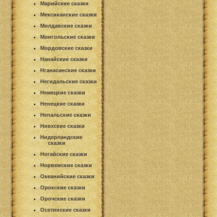
Марийские сказки
Мексиканские сказки
Молдавские сказки
Монгольские сказки
Мордовские сказки
Нанайские сказки
Нганасанские сказки
Негидальские сказки
Немецкие сказки
Ненецкие сказки
Непальские сказки
Нивхские сказки
Нидерландские
сказки
Ногайские сказки
Норвежские сказки
Океанийские сказки
Орокские сказки
Орочские сказки
Осетинские сказки