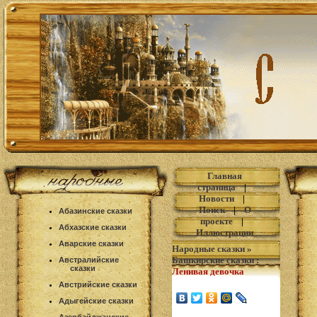
Главная
страница
|
Новости
|
Поиск
|
О
Абазинские сказки
проекте
|
Абхазские сказки
Иллюстрации
Аварские сказки
Народные сказки
»
Башкирские сказки
:
Австралийские
сказки
Ленивая девочка
Австрийские сказки
Адыгейские сказки