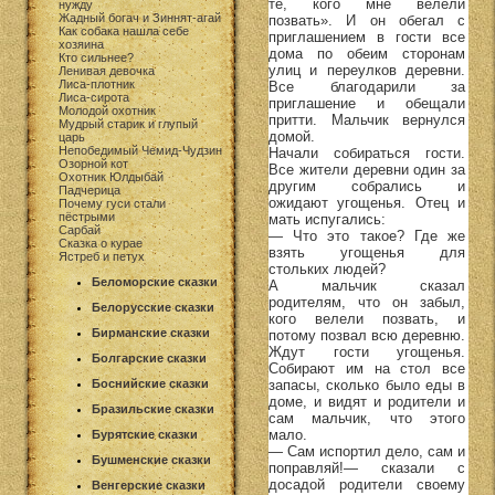
те, кого мне велели
нужду
Жадный богач и Зиннят-агай
позвать». И он обегал с
Как собака нашла себе
приглашением в гости все
хозяина
дома по обеим сторонам
Кто сильнее?
улиц и переулков деревни.
Ленивая девочка
Лиса-плотник
Все благодарили за
Лиса-сирота
приглашение и обещали
Молодой охотник
притти. Мальчик вернулся
Мудрый старик и глупый
домой.
царь
Непобедимый Чемид-Чудзин
Начали собираться гости.
Озорной кот
Все жители деревни один за
Охотник Юлдыбай
другим собрались и
Падчерица
ожидают угощенья. Отец и
Почему гуси стали
пёстрыми
мать испугались:
Сарбай
— Что это такое? Где же
Сказка о курае
взять угощенья для
Ястреб и петух
стольких людей?
Беломорские сказки
А мальчик сказал
родителям, что он забыл,
Белорусские сказки
кого велели позвать, и
Бирманские сказки
потому позвал всю деревню.
Ждут гости угощенья.
Болгарские сказки
Собирают им на стол все
запасы, сколько было еды в
Боснийские сказки
доме, и видят и родители и
Бразильские сказки
сам мальчик, что этого
мало.
Бурятские сказки
— Сам испортил дело, сам и
Бушменские сказки
поправляй!— сказали с
досадой родители своему
Венгерские сказки