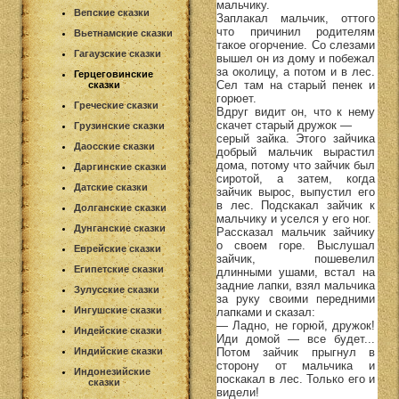
мальчику.
Вепские сказки
Заплакал мальчик, оттого
что причинил родителям
Вьетнамские сказки
такое огорчение. Со слезами
Гагаузские сказки
вышел он из дому и побежал
за околицу, а потом и в лес.
Герцеговинские
Сел там на старый пенек и
сказки
горюет.
Греческие сказки
Вдруг видит он, что к нему
скачет старый дружок —
Грузинские сказки
серый зайка. Этого зайчика
Даосские сказки
добрый мальчик вырастил
дома, потому что зайчик был
Даргинские сказки
сиротой, а затем, когда
Датские сказки
зайчик вырос, выпустил его
в лес. Подскакал зайчик к
Долганские сказки
мальчику и уселся у его ног.
Дунганские сказки
Рассказал мальчик зайчику
о своем горе. Выслушал
Еврейские сказки
зайчик, пошевелил
Египетские сказки
длинными ушами, встал на
задние лапки, взял мальчика
Зулусские сказки
за руку своими передними
Ингушские сказки
лапками и сказал:
— Ладно, не горюй, дружок!
Индейские сказки
Иди домой — все будет...
Потом зайчик прыгнул в
Индийские сказки
сторону от мальчика и
Индонезийские
поскакал в лес. Только его и
сказки
видели!