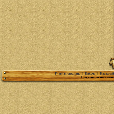
Главная страница
|
Письмо
|
Карта сай
При копировании мате