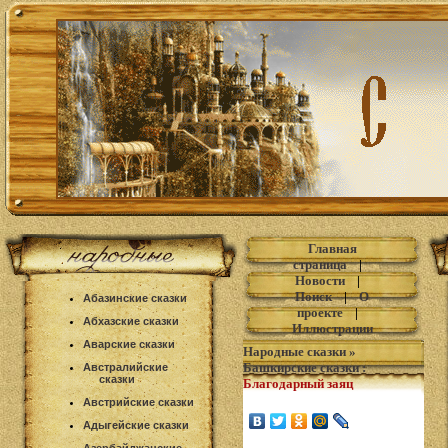
Главная
страница
|
Новости
|
Поиск
|
О
Абазинские сказки
проекте
|
Абхазские сказки
Иллюстрации
Аварские сказки
Народные сказки
»
Башкирские сказки
:
Австралийские
сказки
Благодарный заяц
Австрийские сказки
Адыгейские сказки