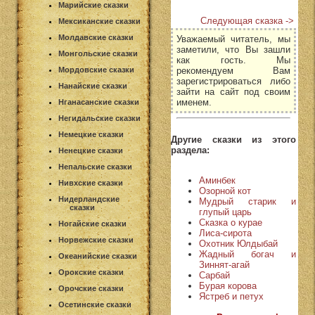
Марийские сказки
Следующая сказка ->
Мексиканские сказки
Молдавские сказки
Уважаемый читатель, мы
заметили, что Вы зашли
Монгольские сказки
как гость. Мы
рекомендуем Вам
Мордовские сказки
зарегистрироваться либо
Нанайские сказки
зайти на сайт под своим
именем.
Нганасанские сказки
Негидальские сказки
Немецкие сказки
Другие сказки из этого
раздела:
Ненецкие сказки
Непальские сказки
Аминбек
Нивхские сказки
Озорной кот
Нидерландские
Мудрый старик и
сказки
глупый царь
Сказка о курае
Ногайские сказки
Лиса-сирота
Норвежские сказки
Охотник Юлдыбай
Жадный богач и
Океанийские сказки
Зиннят-агай
Орокские сказки
Сарбай
Бурая корова
Орочские сказки
Ястреб и петух
Осетинские сказки