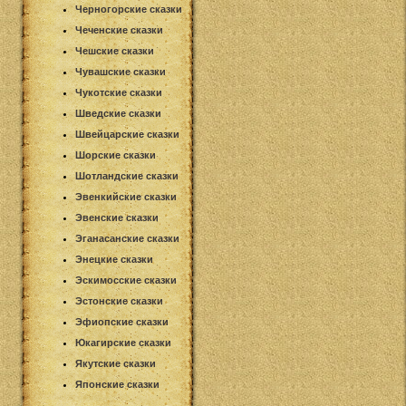
Черногорские сказки
Чеченские сказки
Чешские сказки
Чувашские сказки
Чукотские сказки
Шведские сказки
Швейцарские сказки
Шорские сказки
Шотландские сказки
Эвенкийские сказки
Эвенские сказки
Эганасанские сказки
Энецкие сказки
Эскимосские сказки
Эстонские сказки
Эфиопские сказки
Юкагирские сказки
Якутские сказки
Японские сказки