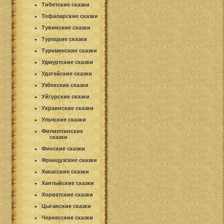
Тибетские сказки
Тофаларские сказки
Тувинские сказки
Турецкие сказки
Туркменские сказки
Удмуртские сказки
Удэгейские сказки
Узбекские сказки
Уйгурские сказки
Украинские сказки
Ульчские сказки
Филиппинские
сказки
Финские сказки
Французские сказки
Хакасские сказки
Хантыйские сказки
Хорватские сказки
Цыганские сказки
Черкесские сказки