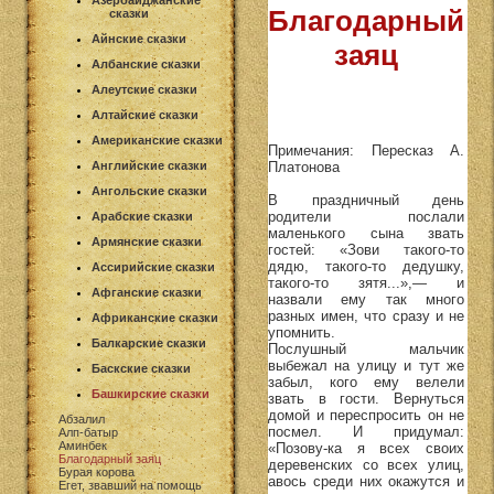
Азербайджанские
Благодарный
сказки
Айнские сказки
заяц
Албанские сказки
Алеутские сказки
Алтайские сказки
Американские сказки
Примечания: Пересказ А.
Платонова
Английские сказки
Ангольские сказки
В праздничный день
родители послали
Арабские сказки
маленького сына звать
Армянские сказки
гостей: «Зови такого-то
дядю, такого-то дедушку,
Ассирийские сказки
такого-то зятя...»,— и
Афганские сказки
назвали ему так много
разных имен, что сразу и не
Африканские сказки
упомнить.
Балкарские сказки
Послушный мальчик
выбежал на улицу и тут же
Баскские сказки
забыл, кого ему велели
Башкирские сказки
звать в гости. Вернуться
домой и переспросить он не
Абзалил
посмел. И придумал:
Алп-батыр
Аминбек
«Позову-ка я всех своих
Благодарный заяц
деревенских со всех улиц,
Бурая корова
авось среди них окажутся и
Егет, звавший на помощь