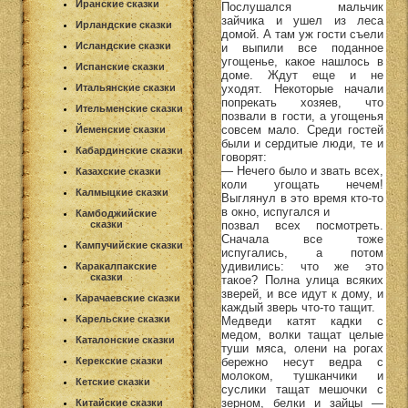
Иранские сказки
Послушался мальчик
зайчика и ушел из леса
Ирландские сказки
домой. А там уж гости съели
Исландские сказки
и выпили все поданное
угощенье, какое нашлось в
Испанские сказки
доме. Ждут еще и не
уходят. Некоторые начали
Итальянские сказки
попрекать хозяев, что
Ительменские сказки
позвали в гости, а угощенья
совсем мало. Среди гостей
Йеменские сказки
были и сердитые люди, те и
Кабардинские сказки
говорят:
— Нечего было и звать всех,
Казахские сказки
коли угощать нечем!
Калмыцкие сказки
Выглянул в это время кто-то
в окно, испугался и
Камбоджийские
позвал всех посмотреть.
сказки
Сначала все тоже
Кампучийские сказки
испугались, а потом
удивились: что же это
Каракалпакские
сказки
такое? Полна улица всяких
зверей, и все идут к дому, и
Карачаевские сказки
каждый зверь что-то тащит.
Карельские сказки
Медведи катят кадки с
медом, волки тащат целые
Каталонские сказки
туши мяса, олени на рогах
бережно несут ведра с
Керекские сказки
молоком, тушканчики и
Кетские сказки
суслики тащат мешочки с
зерном, белки и зайцы —
Китайские сказки