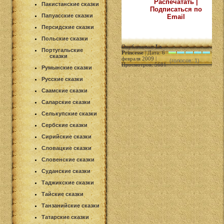
Распечатать |
Пакистанские сказки
Подписаться по
Папуасские сказки
Email
Персидские сказки
Польские сказки
Опубликовал:
La
Португальские
Princesse
| Дата: 6
сказки
февраля 2009 |
(голосов: 1)
Просмотров: 5681
Румынские сказки
Русские сказки
Саамские сказки
Саларские сказки
Селькупские сказки
Сербские сказки
Сирийские сказки
Словацкие сказки
Словенские сказки
Суданские сказки
Таджикские сказки
Тайские сказки
Танзанийские сказки
Татарские сказки