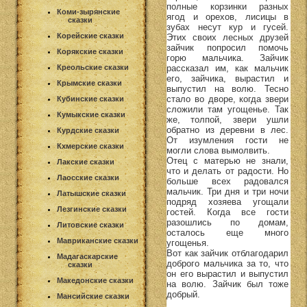
полные корзинки разных
Коми-зырянские
ягод и орехов, лисицы в
сказки
зубах несут кур и гусей.
Корейские сказки
Этих своих лесных друзей
зайчик попросил помочь
Корякские сказки
горю мальчика. Зайчик
рассказал им, как мальчик
Креольские сказки
его, зайчика, вырастил и
Крымские сказки
выпустил на волю. Тесно
стало во дворе, когда звери
Кубинские сказки
сложили там угощенье. Так
Кумыкские сказки
же, толпой, звери ушли
обратно из деревни в лес.
Курдские сказки
От изумления гости не
Кхмерские сказки
могли слова вымолвить.
Отец с матерью не знали,
Лакские сказки
что и делать от радости. Но
Лаосские сказки
больше всех радовался
мальчик. Три дня и три ночи
Латышские сказки
подряд хозяева угощали
Лезгинские сказки
гостей. Когда все гости
разошлись по домам,
Литовские сказки
осталось еще много
Мавриканские сказки
угощенья.
Вот как зайчик отблагодарил
Мадагаскарские
доброго мальчика за то, что
сказки
он его вырастил и выпустил
Македонские сказки
на волю. Зайчик был тоже
добрый.
Мансийские сказки