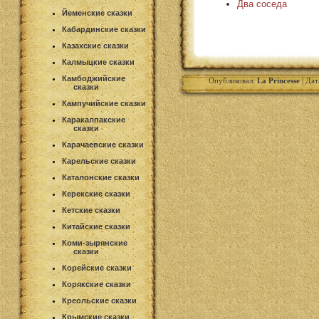
Два соседа
Йеменские сказки
Кабардинские сказки
Казахские сказки
Калмыцкие сказки
Камбоджийские
Опубликовал:
La Princesse
| Дат
сказки
Кампучийские сказки
Каракалпакские
сказки
Карачаевские сказки
Карельские сказки
Каталонские сказки
Керекские сказки
Кетские сказки
Китайские сказки
Коми-зырянские
сказки
Корейские сказки
Корякские сказки
Креольские сказки
Крымские сказки