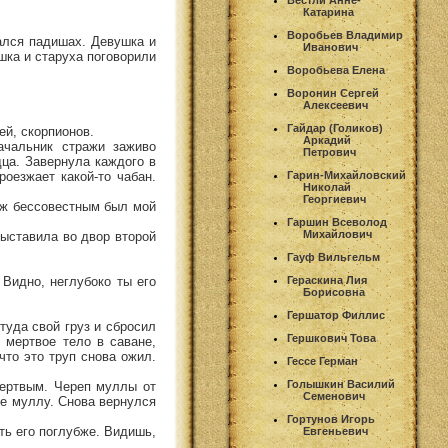
Вестли Анне-
Катарина
Воробьев Владимир
гался падишах. Девушка и
Иванович
ушка и старуха поговорили
Воробьева Елена
Воронин Сергей
Алексеевич
Гайдар (Голиков)
ей, скорпионов.
Аркадий
ачальник стражи заживо
Петрович
ца. Завернула каждого в
роезжает какой-то чабан.
Гарин-Михайловский
Николай
Георгиевич
 уж бессовестным был мой
Гаршин Всеволод
Михайлович
выставила во двор второй
Гауф Вильгельм
 Видно, неглубоко ты его
Гераскина Лия
Борисовна
Гершатор Филлис
туда свой груз и сбросил
Гершкович Това
 мертвое тело в саване,
что это труп снова ожил.
Гессе Герман
Голышкин Василий
мертвым. Череп муллы от
Семенович
ее муллу. Снова вернулся
Гортунов Игорь
ать его поглубже. Видишь,
Евгеньевич