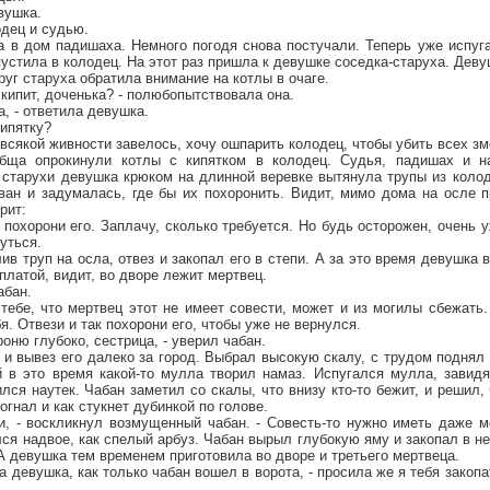
вушка.
одец и судью.
на в дом падишаха. Немного погодя снова постучали. Теперь уже испу
спустила в колодец. На этот раз пришла к девушке соседка-старуха. Дев
руг старуха обратила внимание на котлы в очаге.
х кипит, доченька? - полюбопытствовала она.
а, - ответила девушка.
кипятку?
 всякой живности завелось, хочу ошпарить колодец, чтобы убить всех зм
бща опрокинули котлы с кипятком в колодец. Судья, падишах и н
 старухи девушка крюком на длинной веревке вытянула трупы из колод
ван и задумалась, где бы их похоронить. Видит, мимо дома на осле п
рит:
, похорони его. Заплачу, сколько требуется. Но будь осторожен, очень
уться.
ив труп на осла, отвез и закопал его в степи. А за это время девушка 
платой, видит, во дворе лежит мертвец.
абан.
 тебе, что мертвец этот не имеет совести, может и из могилы сбежать.
я. Отвези и так похорони его, чтобы уже не вернулся.
ороню глубоко, сестрица, - уверил чабан.
 и вывез его далеко за город. Выбрал высокую скалу, с трудом поднял 
й в это время какой-то мулла творил намаз. Испугался мулла, завидя
лся наутек. Чабан заметил со скалы, что внизу кто-то бежит, и решил, 
гнал и как стукнет дубинкой по голове.
ли, - воскликнул возмущенный чабан. - Совесть-то нужно иметь даже 
ся надвое, как спелый арбуз. Чабан вырыл глубокую яму и закопал в н
 А девушка тем временем приготовила во дворе и третьего мертвеца.
ла девушка, как только чабан вошел в ворота, - просила же я тебя закоп