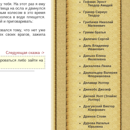
Гофман Эрнст
у тебя. На этот раз я ему
Теодор Амадей
твеца на осла и двинулся
Гранер Сириус
чным колесом в это время
Теодор
 колеса в воде плещется.
й и приговаривать:
Грибачев Николай
Матвеевич
овался тому, что нет уже
Гримм братья
ех своих врагов, зажила
Далечин Сергей
Даль Владимир
Иванович
Следующая сказка ->
Данько Елена
Яковлевна
роваться либо зайти на
Даскалова Лиана
Даувальдер Валерия
Флориановна
Деламар Уолтер
Джекобс Джозеф
Дисней Уолт (Элайас
Уолтер)
Драгунский Виктор
Юзефович
Дринов Стоян
Дурова Наталья
Юрьевна