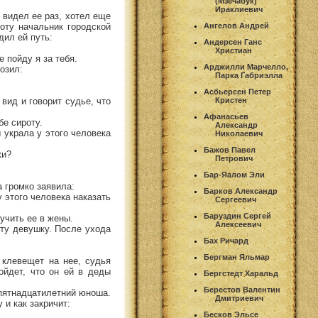
(Мзечабук)
Ираклиевич
 видел ее раз, хотел еще
роту начальник городской
Ангелов Андрей
дил ей путь:
Андерсен Ганс
Христиан
е пойду я за тебя.
Арджилли Марчелло,
озил:
Парка Габриэлла
Асбьерсен Петер
вид и говорит судье, что
Кристен
Афанасьев
бе сироту.
Александр
ы украла у этого человека
Николаевич
Бажов Павел
жи?
Петрович
Бар-Яалом Эли
а громко заявила:
Барков Александр
у этого человека наказать
Сергеевич
Баруздин Сергей
учить ее в жены.
Алексеевич
эту девушку. После ухода
Бах Ричард
Бергман Яльмар
 клевещет на нее, судья
ойдет, что он ей в деды
Бергстедт Харальд
Берестов Валентин
к пятнадцатилетний юноша.
Дмитриевич
 и как закричит:
Бесков Эльсе