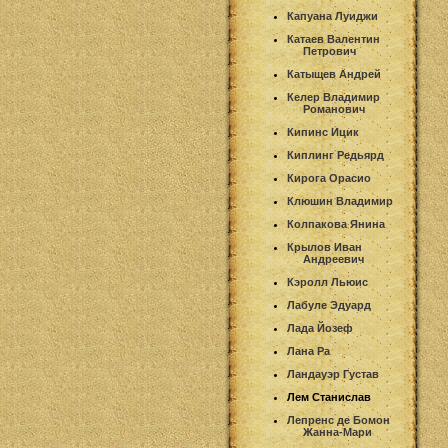
Капуана Луиджи
Катаев Валентин
Петрович
Катыщев Андрей
Келер Владимир
Романович
Кипинс Ицик
Киплинг Редьярд
Кирога Орасио
Клюшин Владимир
Колпакова Янина
Крылов Иван
Андреевич
Кэролл Льюис
Лабуле Эдуард
Лада Йозеф
Лана Ра
Ландауэр Густав
Лем Станислав
Лепренс де Бомон
Жанна-Мари