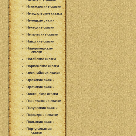
Нганасанские сказки
Негидальские сказки
Немецкие сказки
Ненецкие сказки
Непальские сказки
Нивхские сказки
Нидерландские
сказки
Ногайские сказки
Норвежские сказки
Океанийские сказки
Орокские сказки
Орочские сказки
Осетинские сказки
Пакистанские сказки
Папуасские сказки
Персидские сказки
Польские сказки
Португальские
сказки