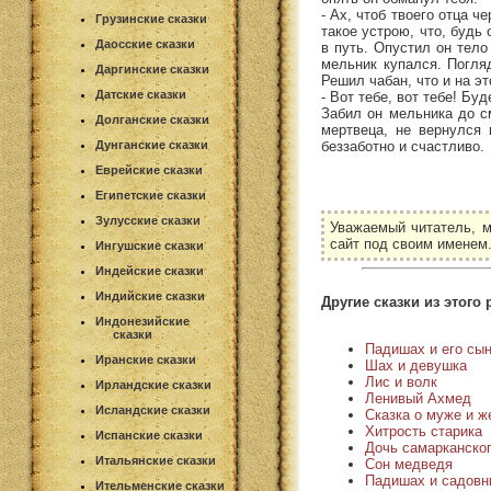
- Ах, чтоб твоего отца ч
Грузинские сказки
такое устрою, что, будь
Даосские сказки
в путь. Опустил он тело
мельник купался. Погляд
Даргинские сказки
Решил чабан, что и на э
Датские сказки
- Вот тебе, вот тебе! Бу
Забил он мельника до с
Долганские сказки
мертвеца, не вернулся 
беззаботно и счастливо.
Дунганские сказки
Еврейские сказки
Египетские сказки
Зулусские сказки
Уважаемый читатель, м
сайт под своим именем
Ингушские сказки
Индейские сказки
Индийские сказки
Другие сказки из этого 
Индонезийские
сказки
Падишах и его сы
Иранские сказки
Шах и девушка
Лис и волк
Ирландские сказки
Ленивый Ахмед
Исландские сказки
Сказка о муже и ж
Хитрость старика
Испанские сказки
Дочь самарканско
Итальянские сказки
Сон медведя
Падишах и садовн
Ительменские сказки