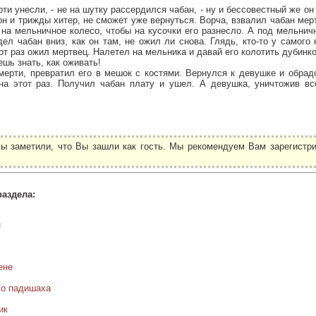
ерти унесли, - не на шутку рассердился чабан, - ну и бессовестный же он 
 он и трижды хитер, не сможет уже вернуться. Ворча, взвалил чабан мер
 на мельничное колесо, чтобы на кусочки его разнесло. А под мельни
ел чабан вниз, как он там, не ожил ли снова. Глядь, кто-то у самого
тот раз ожил мертвец. Налетел на мельника и давай его колотить дубинко
дешь знать, как оживать!
мерти, превратил его в мешок с костями. Вернулся к девушке и обрад
на этот раз. Получил чабан плату и ушел. А девушка, уничтожив вс
ы заметили, что Вы зашли как гость. Мы рекомендуем Вам зарегистри
.
раздела:
н
ене
го падишаха
ик