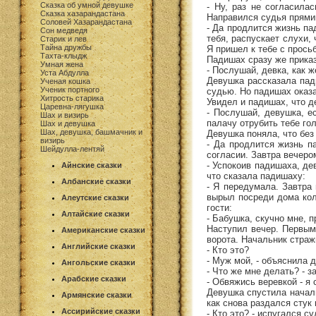
Сказка об умной девушке
- Ну, раз не согласила
Сказка хазарандастана
Направился судья прями
Соловей Хазарандастана
- Да продлится жизнь пад
Сон медведя
тебя, распускает слухи, 
Старик и лев
Тайна дружбы
Я пришел к тебе с просьб
Тахта-клыдж
Падишах сразу же приказ
Умная жена
- Послушай, девка, как 
Уста Абдулла
Девушка рассказала пад
Ученая кошка
Ученик портного
судью. Но падишах оказа
Хитрость старика
Увидел и падишах, что д
Царевна-лягушка
- Послушай, девушка, е
Шах и визирь
палачу отрубить тебе гол
Шах и девушка
Шах, девушка, башмачник и
Девушка поняла, что без 
визирь
- Да продлится жизнь па
Шейдулла-лентяй
согласии. Завтра вечеро
- Успокоив падишаха, де
Айнские сказки
что сказала падишаху:
Албанские сказки
- Я передумала. Завтра 
вырыл посреди дома коло
Алеутские сказки
гости:
Алтайские сказки
- Бабушка, скучно мне, п
Наступил вечер. Первым
Американские сказки
ворота. Начальник страж
Английские сказки
- Кто это?
- Муж мой, - объяснила 
Ангольские сказки
- Что же мне делать? - з
Арабские сказки
- Обвяжись веревкой - я 
Девушка спустила началь
Армянские сказки
как снова раздался стук 
Ассирийские сказки
- Кто это? - испугался су