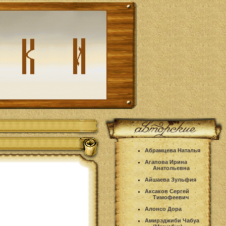
Абрамцева Наталья
Агапова Ирина
Анатольевна
Айшаева Зульфия
Аксаков Сергей
Тимофеевич
Алонсо Дора
Амирэджиби Чабуа