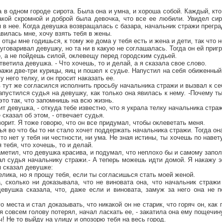
в одном городе сирота. Была она и умна, и хороша собой. Каждый, кто
Такой скромной и доброй была девочка, что все ее любили. Увидел си
 в нее. Когда девушка возвращалась с базара, начальник стражи прегра
авилась мне, хочу взять тебя в жены.
в отцы мне годишься, к тому же дома у тебя есть и жена и дети, так что н
уговаривал девушку, но та ни в какую не соглашалась. Тогда он ей пригр
о, а не пойдешь силой, оклевещу перед городским судьей.
ответила девушка. - Что хочешь, то и делай, а я сказала свое слово.
ажи две-три курицы, яиц и пошел к судье. Напустил на себя обиженный 
у него телку, и он просит наказать ее.
 тут же согласился исполнить просьбу начальника стражи и вызвал к се
напустился судья на девушку, как только она явилась к нему. -Почему т
это так, что запомнишь на всю жизнь.
рит девушка, - откуда тебе известно, что я украла телку начальника стра
 сказал об этом, - отвечает судья.
оворит. Я тоже говорю, что он все придумал, чтобы оклеветать меня.
ья во что бы то ни стало хочет поддержать начальника стражи. Тогда он
что нет у тебя ни честности, ни ума. Не зная истины, ты хочешь по навет
я тебя, что хочешь, то и делай.
метил, что девушка красива, и подумал, что неплохо бы и самому запол
азал судья начальнику стражи.- А теперь можешь идти домой. Я накажу 
 сказал девушке:
велика, но я прощу тебя, если ты согласишься стать моей женой.
, сколько ни доказывала, что не виновата она, что начальник стражи
девушка сказала, что, даже если и виновата, замуж за него она не п
о места и стал доказывать, что никакой он не старик, что горяч он, ка
 совсем голову потерял, начал ласкать ее, - закатила она ему пощечину
ч! Не то выйду на улицу и опозорю тебя на весь город.