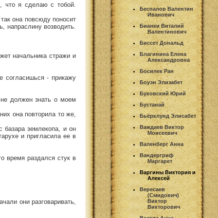
, что я сделаю с тобой.
Беспалов Валентин
Иванович
, так она повсюду поносит
ть, напраслину возводить.
Бианки Виталий
Валентинович
Биссет Дональд
Благинина Елена
ажет начальника стражи и
Александровна
Босилек Ран
е согласишься - прикажу
Боуэн Элизабет
Буковский Юрий
о не должен знать о моем
Бустанай
них она повторила то же,
Бьёрклунд Элисабет
Важдаев Виктор
с базара землекопа, и он
Моисеевич
тарухе и пригласила ее в
Валенберг Анна
Вандергриф
то время раздался стук в
Маргарет
Варгины Виктория и
Алексей
Вересаев
(Смидович)
ачали они разговаривать,
Виктор
Викторович