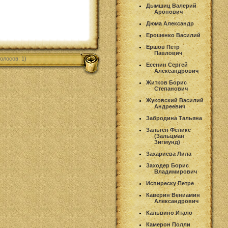
Дымшиц Валерий
Аронович
Дюма Александр
Ерошенко Василий
Ершов Петр
Павлович
олосов: 1)
Есенин Сергей
Александрович
Житков Борис
Степанович
Жуковский Василий
Андреевич
Забродина Тальяна
Зальтен Феликс
(Зальцман
Зигмунд)
Захариева Лила
Заходер Борис
Владимирович
Испиреску Петре
Каверин Вениамин
Александрович
Кальвино Итало
Камерон Полли