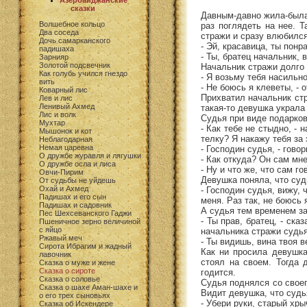
Азербайджанские
сказки
Давным-давно жила-была 
Волшебное кольцо
раз поглядеть на нее. 
Два соседа
стражи и сразу влюбился
Дочь самарканского
- Эй, красавица, ты понр
падишаха
- Ты, братец начальник, 
Зарнияр
Золотой подсвечник
Начальник стражи долго 
Как голубь учился гнездо
- Я возьму тебя насильн
вить
- Не боюсь я клеветы, - 
Коварный лис
Прихватил начальник стр
Лев и лис
Ленивый Ахмед
такая-то девушка украла 
Лис и волк
Судья при виде подарков
Мухтар
- Как тебе не стыдно, - 
Мышонок и кот
телку? Я накажу тебя за 
Неблагодарная
Немая царевна
- Господин судья, - гово
О дружбе журавля и лягушки
- Как откуда? Он сам мне
О дружбе осла и лиса
- Ну и что же, что сам г
Овчи-Пирим
Девушка поняла, что суд
От судьбы не уйдешь
Охай и Ахмед
- Господин судья, вижу, 
Падишах и его сын
меня. Раз так, не боюсь 
Падишах и садовник
А судья тем временем за
Пес Шехсеванского Гаджи
- Ты прав, братец, - ск
Пшеничное зерно величиной
с яйцо
начальника стражи судья
Ржавый меч
- Ты видишь, вина твоя 
Сирота Ибрагим и жадный
Как ни просила девушка
лавочник
стоял на своем. Тогда 
Сказка о муже и жене
Сказка о сироте
годится.
Сказка о соловье
Судья поднялся со своег
Сказка о шахе Аман-шахе и
Видит девушка, что судья
о его трех сыновьях
- Убери руки, старый хры
Сказка об Искендере