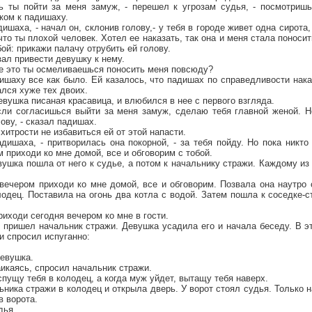
сь ты пойти за меня замуж, - перешел к угрозам судья, - посмотришь
ком к падишаху.
ишаха, - начал он, склонив голову,- у тебя в городе живет одна сирота
что ты плохой человек. Хотел ее наказать, так она и меня стала поноси
ой: прикажи палачу отрубить ей голову.
ал привести девушку к нему.
же это ты осмеливаешься поносить меня повсюду?
ишаху все как было. Ей казалось, что падишах по справедливости нак
лся хуже тех двоих.
евушка писаная красавица, и влюбился в нее с первого взгляда.
сли согласишься выйти за меня замуж, сделаю тебя главной женой. Н
ову, - сказал падишах.
хитрости не избавиться ей от этой напасти.
дишаха, - притворилась она покорной, - за тебя пойду. Но пока никт
м приходи ко мне домой, все и обговорим с тобой.
вушка пошла от него к судье, а потом к начальнику стражи. Каждому из 
вечером приходи ко мне домой, все и обговорим. Позвала она наутро 
дец. Поставила на огонь два котла с водой. Затем пошла к соседке-с
риходи сегодня вечером ко мне в гости.
 пришел начальник стражи. Девушка усадила его и начала беседу. В э
и спросил испуганно:
девушка.
аикаясь, спросил начальник стражи.
спущу тебя в колодец, а когда муж уйдет, вытащу тебя наверх.
ника стражи в колодец и открыла дверь. У ворот стоял судья. Только н
в ворота.
дья.