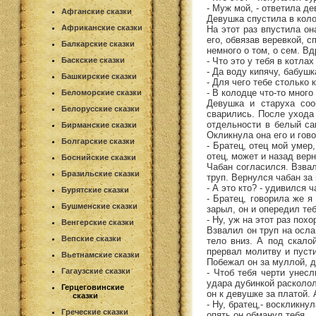
- Муж мой, - ответила де
Афганские сказки
Девушка спустила в кол
Африканские сказки
На этот раз впустила о
его, обвязав веревкой, 
Балкарские сказки
немного о том, о сем. Вд
- Что это у тебя в котла
Баскские сказки
- Да воду кипячу, бабушк
Башкирские сказки
- Для чего тебе столько 
- В колодце что-то много
Беломорские сказки
Девушка и старуха соо
Белорусские сказки
сварились. После ухода
отдельности в белый са
Бирманские сказки
Окликнула она его и гово
Болгарские сказки
- Братец, отец мой умер
отец, может и назад верн
Боснийские сказки
Чабан согласился. Взвал
Бразильские сказки
труп. Вернулся чабан за 
- А это кто? - удивился ч
Бурятские сказки
- Братец, говорила же я
Бушменские сказки
зарыл, он и опередил теб
- Ну, уж на этот раз пох
Венгерские сказки
Взвалил он труп на осла
Вепские сказки
тело вниз. А под скало
прервал молитву и пусти
Вьетнамские сказки
Побежал он за муллой, до
Гагаузские сказки
- Чтоб тебя черти унес
удара дубинкой расколол
Герцеговинские
он к девушке за платой.
сказки
- Ну, братец,- воскликну
Греческие сказки
опять он обманул тебя.