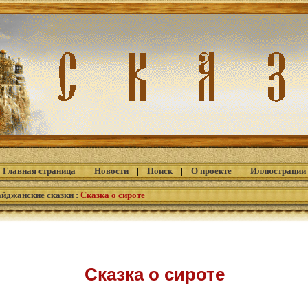
Главная страница
|
Новости
|
Поиск
|
О проекте
|
Иллюстрации
айджанские сказки
:
Сказка о сироте
Сказка о сироте