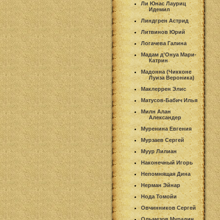
Ли Юнас Лауриц
Идемил
Линдгрен Астрид
Литвинов Юрий
Логачева Галина
Мадам д'Онуа Мари-
Катрин
Мадонна (Чикконе
Луиза Вероника)
Маклеррен Элис
Матусов-Бабич Илья
Милн Алан
Александер
Муренина Евгения
Мурзаев Сергей
Муур Лилиан
Наконечный Игорь
Непомнящая Дина
Нерман Эйнар
Нода Томойи
Овчинников Сергей
Ольмезов Мурадин