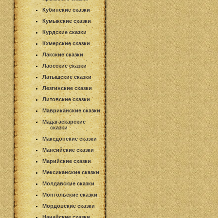
Кубинские сказки
Кумыкские сказки
Курдские сказки
Кхмерские сказки
Лакские сказки
Лаосские сказки
Латышские сказки
Лезгинские сказки
Литовские сказки
Мавриканские сказки
Мадагаскарские
сказки
Македонские сказки
Мансийские сказки
Марийские сказки
Мексиканские сказки
Молдавские сказки
Монгольские сказки
Мордовские сказки
Нанайские сказки