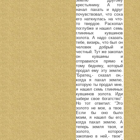
землю другому
крестьянину. А тот
начал пахать и вдруг
почувствовал, что соха
его наткнулась на что-
то твердое. Раскопал
поглубже и нашел семь
глиняных кувшинов
золота. А надо сказать
тебе, визирь, что был он
человек добрый и
честный. Тут же закопал
он кувшины и
отправился прямо к
тому бедняку, который
продал ему эту землю.
“Братец,- сказал он,-
когда я пахал землю,
которую ты продал мне,
я нашел семь глиняных
кувшинов золота. Иди
забери свое богатство”.
Но тот ответил: “Это
золото не мое, а твое.
Если бы оно было
моим, я нашел бы его,
когда пахал землю. А
теперь земля твоя, и
золото, которое
закопано в ней,- твое”.