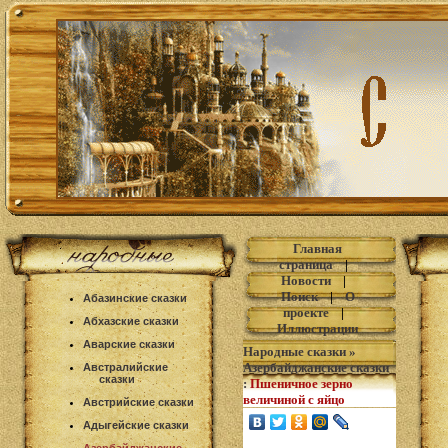
Главная
страница
|
Новости
|
Поиск
|
О
Абазинские сказки
проекте
|
Абхазские сказки
Иллюстрации
Аварские сказки
Народные сказки
»
Азербайджанские сказки
Австралийские
сказки
:
Пшеничное зерно
величиной с яйцо
Австрийские сказки
Адыгейские сказки