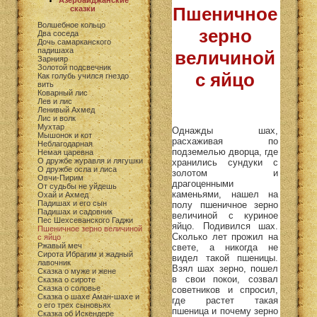
Азербайджанские
Пшеничное
сказки
Волшебное кольцо
зерно
Два соседа
Дочь самарканского
падишаха
величиной
Зарнияр
Золотой подсвечник
с яйцо
Как голубь учился гнездо
вить
Коварный лис
Лев и лис
Ленивый Ахмед
Лис и волк
Мухтар
Однажды шах,
Мышонок и кот
расхаживая по
Неблагодарная
подземелью дворца, где
Немая царевна
О дружбе журавля и лягушки
хранились сундуки с
О дружбе осла и лиса
золотом и
Овчи-Пирим
драгоценными
От судьбы не уйдешь
каменьями, нашел на
Охай и Ахмед
Падишах и его сын
полу пшеничное зерно
Падишах и садовник
величиной с куриное
Пес Шехсеванского Гаджи
яйцо. Подивился шах.
Пшеничное зерно величиной
Сколько лет прожил на
с яйцо
Ржавый меч
свете, а никогда не
Сирота Ибрагим и жадный
видел такой пшеницы.
лавочник
Взял шах зерно, пошел
Сказка о муже и жене
в свои покои, созвал
Сказка о сироте
Сказка о соловье
советников и спросил,
Сказка о шахе Аман-шахе и
где растет такая
о его трех сыновьях
пшеница и почему зерно
Сказка об Искендере