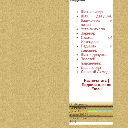
Шах и визирь
Шах, девушка,
башмачник и
визирь
Уста Абдулла
Зарнияр
Сказка об
Искендере
Падишах и
садовник
Шах и девушка
Золотой
подсвечник
Два соседа
Ленивый Ахмед
Распечатать |
Подписаться по
Email
Опубликовал:
La Princesse
|
Дата: 15
января 2009 |
(голосов: 1)
Просмотров:
4441