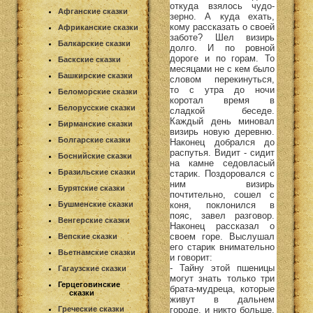
откуда взялось чудо-
Афганские сказки
зерно. А куда ехать,
кому рассказать о своей
Африканские сказки
заботе? Шел визирь
Балкарские сказки
долго. И по ровной
дороге и по горам. То
Баскские сказки
месяцами не с кем было
Башкирские сказки
словом перекинуться,
то с утра до ночи
Беломорские сказки
коротал время в
Белорусские сказки
сладкой беседе.
Каждый день миновал
Бирманские сказки
визирь новую деревню.
Болгарские сказки
Наконец добрался до
распутья. Видит - сидит
Боснийские сказки
на камне седовласый
Бразильские сказки
старик. Поздоровался с
ним визирь
Бурятские сказки
почтительно, сошел с
коня, поклонился в
Бушменские сказки
пояс, завел разговор.
Венгерские сказки
Наконец рассказал о
своем горе. Выслушал
Вепские сказки
его старик внимательно
Вьетнамские сказки
и говорит:
- Тайну этой пшеницы
Гагаузские сказки
могут знать только три
Герцеговинские
брата-мудреца, которые
сказки
живут в дальнем
городе, и никто больше.
Греческие сказки