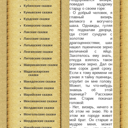
поведал мудрому
Кубинские сказки
старцу о своем горе:
- О добрый человек, я
Кумыкские сказки
главный визирь
Курдские сказки
великого и могучего
шаха. Однажды, гуляя
Кхмерские сказки
по подвалам дворца,
Лакские сказки
где стоят сундуки с
золотом и
Лаосские сказки
драгоценностями, шах
Латышские сказки
нашел пшеничное зерно
величиной с яйцо.
Лезгинские сказки
Захотелось ему знать,
Литовские сказки
откуда взялось такое
огромное зерно. Дал он
Мавриканские сказки
мне сорок дней сроку.
Мадагаскарские
Если к тому времени не
сказки
узнаю я тайну пшеницы,
отрубит он мне голову.
Македонские сказки
Может, ты что-нибудь
Мансийские сказки
знаешь об этой
пшенице? Расскажи
Марийские сказки
мне. Старик покачал
Мексиканские сказки
головой:
- Нет, визирь, ничего я
Молдавские сказки
об этом не знаю. Но в
Монгольские сказки
этом же городе живет
мой брат. Он старше и
Мордовские сказки
мудрее меня, может
Нанайские сказки