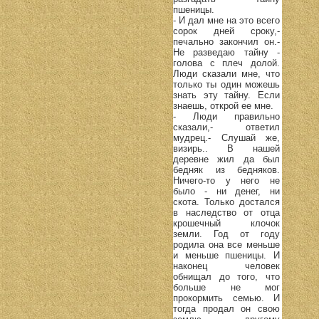
пшеницы.
- И дал мне на это всего
сорок дней сроку,-
печально закончил он.-
Не разведаю тайну -
голова с плеч долой.
Люди сказали мне, что
только ты один можешь
знать эту тайну. Если
знаешь, открой ее мне.
- Люди правильно
сказали,- ответил
мудрец.- Слушай же,
визирь.. В нашей
деревне жил да был
бедняк из бедняков.
Ничего-то у него не
было - ни денег, ни
скота. Только достался
в наследство от отца
крошечный клочок
земли. Год от году
родила она все меньше
и меньше пшеницы. И
наконец человек
обнищал до того, что
больше не мог
прокормить семью. И
тогда продал он свою