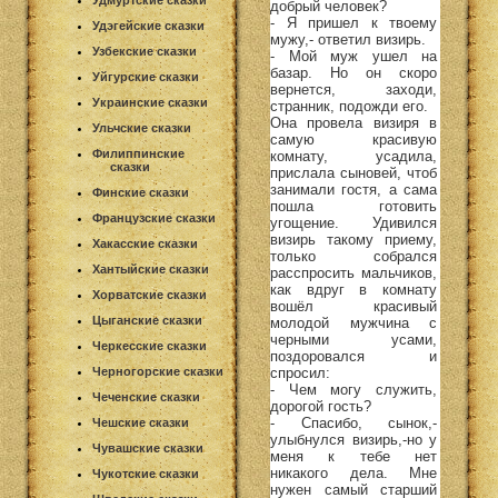
Удмуртские сказки
добрый человек?
- Я пришел к твоему
Удэгейские сказки
мужу,- ответил визирь.
Узбекские сказки
- Мой муж ушел на
базар. Но он скоро
Уйгурские сказки
вернется, заходи,
Украинские сказки
странник, подожди его.
Она провела визиря в
Ульчские сказки
самую красивую
Филиппинские
комнату, усадила,
сказки
прислала сыновей, чтоб
занимали гостя, а сама
Финские сказки
пошла готовить
Французские сказки
угощение. Удивился
визирь такому приему,
Хакасские сказки
только собрался
Хантыйские сказки
расспросить мальчиков,
как вдруг в комнату
Хорватские сказки
вошёл красивый
Цыганские сказки
молодой мужчина с
черными усами,
Черкесские сказки
поздоровался и
спросил:
Черногорские сказки
- Чем могу служить,
Чеченские сказки
дорогой гость?
- Спасибо, сынок,-
Чешские сказки
улыбнулся визирь,-но у
Чувашские сказки
меня к тебе нет
никакого дела. Мне
Чукотские сказки
нужен самый старший