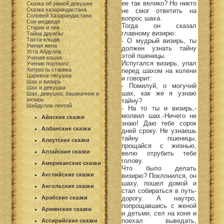
ее так велико? Но никто
Сказка об умной девушке
Сказка хазарандастана
не смог ответить на
Соловей Хазарандастана
вопрос шаха.
Сон медведя
Тогда он сказал
Старик и лев
главному визирю:
Тайна дружбы
Тахта-клыдж
- О мудрый визирь, ты
Умная жена
должен узнать тайну
Уста Абдулла
этой пшеницы.
Ученая кошка
Испугался визирь, упал
Ученик портного
Хитрость старика
перед шахом на колени
Царевна-лягушка
и говорит:
Шах и визирь
- Помилуй, о могучий
Шах и девушка
шах, как же я узнаю
Шах, девушка, башмачник и
визирь
тайну?
Шейдулла-лентяй
- На то ты и визирь,-
молвил шах.-Ничего не
Айнские сказки
знаю! Даю тебе сорок
Албанские сказки
дней сроку. Не узнаешь
тайну пшеницы,
Алеутские сказки
прощайся с жизнью,
Алтайские сказки
велю отрубить тебе
голову.
Американские сказки
Что было делать
Английские сказки
визирю? Поклонился, он
шаху, пошел домой и
Ангольские сказки
стал собираться в путь-
дорогу. А наутро,
Арабские сказки
попрощавшись с женой
Армянские сказки
и детьми, сел на коня и
поехал выведать,
Ассирийские сказки