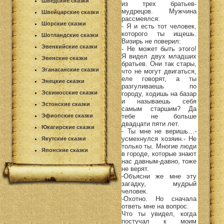
Шведские сказки
из трех братьев-
мудрецов. Мужчина
Швейцарские сказки
рассмеялся:
Шорские сказки
- Я и есть тот человек,
которого ты ищешь.
Шотландские сказки
Визирь не поверил:
Эвенкийские сказки
- Не может быть этого!
Я видел двух младших
Эвенские сказки
братьев. Они так стары,
Эганасанские сказки
что не могут двигаться,
еле говорят, а ты
Энецкие сказки
разгуливаешь по
Эскимосские сказки
городу, ходишь на базар
и называешь себя
Эстонские сказки
самым старшим? Да
тебе не больше
Эфиопские сказки
двадцати пяти лет.
Юкагирские сказки
- Ты мне не веришь…-
усмехнулся хозяин.- Не
Якутские сказки
только ты. Многие люди
Японские сказки
в городе, которые знают
нас давным-давно, тоже
не верят.
-Объясни же мне эту
загадку, мудрый
человек.
-Охотно. Но сначала
ответь мне на вопрос.
Что ты увидел, когда
постучал к моим