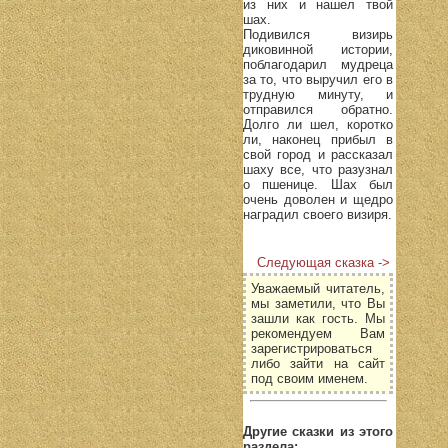
из них и нашел твой
шах.
Подивился визирь
диковинной истории,
поблагодарил мудреца
за то, что выручил его в
трудную минуту, и
отправился обратно.
Долго ли шел, коротко
ли, наконец прибыл в
свой город и рассказал
шаху все, что разузнал
о пшенице. Шах был
очень доволен и щедро
наградил своего визиря.
Следующая сказка ->
Уважаемый читатель,
мы заметили, что Вы
зашли как гость. Мы
рекомендуем Вам
зарегистрироваться
либо зайти на сайт
под своим именем.
Другие сказки из этого
раздела: