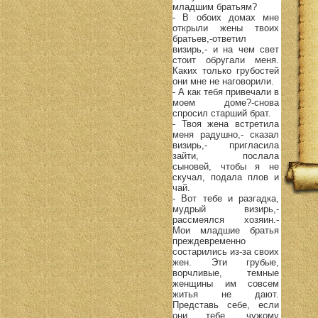
младшим братьям?
- В обоих домах мне
открыли жены твоих
братьев,-ответил
визирь,- и на чем свет
стоит обругали меня.
Каких только грубостей
они мне не наговорили.
- А как тебя привечали в
моем доме?-снова
спросил старший брат.
- Твоя жена встретила
меня радушно,- сказал
визирь,- пригласила
зайти, послала
сыновей, чтобы я не
скучал, подала плов и
чай.
- Вот тебе и разгадка,
мудрый визирь,-
рассмеялся хозяин.-
Мои младшие братья
преждевременно
состарились из-за своих
жен. Эти грубые,
ворчливые, темные
женщины им совсем
житья не дают.
Представь себе, если
они тебе, чужому