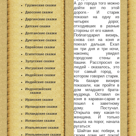
А до города того можно
Грузинские сказки
дойти вот по этой
дороге.- И старик
Даосские сказки
показал на одну из
Даргинские сказки
четырех дорог,
отходивших в разные
Датские сказки
стороны от его камня.
Долганские сказки
Поблагодарил визирь,
снова сел на коня и
Дунганские сказки
поехал дальше. Ехал
Еврейские сказки
он три дня и три ночи,
наконец увидел
Египетские сказки
городские стены и
Зулусские сказки
башни. Расспросил он
людей - оказалось, это
Ингушские сказки
тот самый город, о
Индейские сказки
котором говорил старик.
На базаре визирю
Индийские сказки
показали, как пройти в
Индонезийские
дом младшего брата-
сказки
мудреца. Оставил он
коня в караван-сарае и
Иранские сказки
пошел к заветному
Ирландские сказки
дому. Постучал.
Открыла ему какая-то
Исландские сказки
женщина. И только
Испанские сказки
вышла на порог, начала
ругаться:
Итальянские сказки
- Шайтан вас побери, в
Ительменские сказки
своем доме нет покоя!