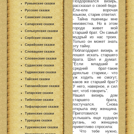
Поздоровался визирь,
Румынские сказки
рассказал о своей беде.
Еле-еле ворочая
Русские сказки
языком, старик ответил:
Саамские сказки
- Тайна пшеницы мне
неизвестна. Но в этом
Саларские сказки
городе живет мой
Селькупские сказки
старший брат. Он самый
мудрый из нас троих.
Сербские сказки
Только он может знать
Сирийские сказки
эту тайну.
Поблагодарил визирь и
Словацкие сказки
пошел искать старшего
Словенские сказки
брата. Шел и думал:
“Если младший и
Суданские сказки
средний брат-такие
Таджикские сказки
дряхлые старики,- что
уж ходить не смогут,
Тайские сказки
каков же старший брат?
У него, наверное, и сил
Танзанийские сказки
нет, чтоб говорить”.
Татарские сказки
Нашел визирь дом
старшего брата,
Тибетские сказки
постучался. Снова
Тофаларские сказки
открыла ему женщина.
Приготовился он
Тувинские сказки
услышать еще худшую
Турецкие сказки
ругань, но женщина
приветливо спросила:
Туркменские сказки
- Что тебе нужно,