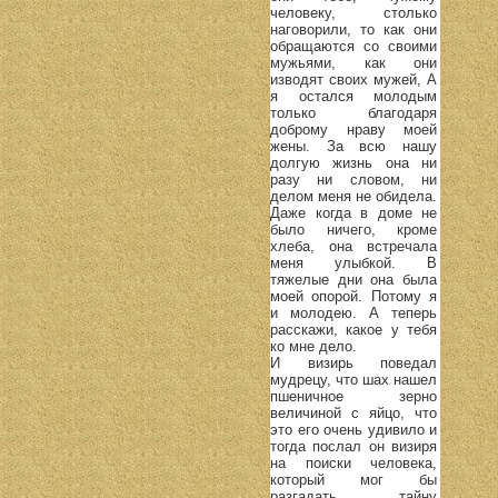
человеку, столько
наговорили, то как они
обращаются со своими
мужьями, как они
изводят своих мужей, А
я остался молодым
только благодаря
доброму нраву моей
жены. За всю нашу
долгую жизнь она ни
разу ни словом, ни
делом меня не обидела.
Даже когда в доме не
было ничего, кроме
хлеба, она встречала
меня улыбкой. В
тяжелые дни она была
моей опорой. Потому я
и молодею. А теперь
расскажи, какое у тебя
ко мне дело.
И визирь поведал
мудрецу, что шах нашел
пшеничное зерно
величиной с яйцо, что
это его очень удивило и
тогда послал он визиря
на поиски человека,
который мог бы
разгадать тайну