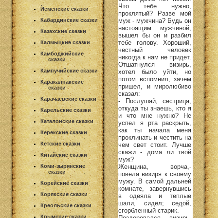
Что тебе нужно,
Йеменские сказки
проклятый? Разве мой
муж - мужчина? Будь он
Кабардинские сказки
настоящим мужчиной,
Казахские сказки
вышел бы он и разбил
тебе голову. Хороший,
Калмыцкие сказки
честный человек
Камбоджийские
никогда к нам не придет.
сказки
Отшатнулся визирь,
Кампучийские сказки
хотел было уйти, но
потом вспомнил, зачем
Каракалпакские
пришел, и миролюбиво
сказки
сказал:
Карачаевские сказки
- Послушай, сестрица,
откуда ты знаешь, кто я
Карельские сказки
и что мне нужно? Не
Каталонские сказки
успел я рта раскрыть,
как ты начала меня
Керекские сказки
проклинать и честить на
Кетские сказки
чем свет стоит. Лучше
скажи - дома ли твой
Китайские сказки
муж?
Женщина, ворча,-
Коми-зырянские
сказки
повела визиря к своему
мужу. В самой дальней
Корейские сказки
комнате, завернувшись
Корякские сказки
в одеяла и теплые
шали, сидел; седой,
Креольские сказки
сгорбленный старик.
Крымские сказки
Поздоровался визирь,