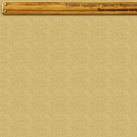
Главная страница
|
Письмо
|
Карта сай
При копировании мате