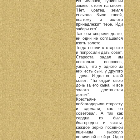
Но человек, купивший
землю, стоял на своем:
“Нет, братец, земля
сначала была твоей,
поэтому и золото
принадлежит тебе. Иди
забери его”.
Так они спорили долго,
ни один не соглашался
взять золото.
Тогда пошли к старосте
и попросили дать совет.
Староста задал им
несколько вопросов,
узнал, что у одного из
них есть сын, у другого
- дочь. И дал он такой
совет: “Ты отдай свою
дочь за его сына, и все
золото достанется
детям”.
Крестьяне
поблагодарили старосту
и сделали, как он
советовал. А так как
сердца их были
благородны и чисты,
каждое зерно посевной
пшеницы выросло
величиной с яйцо. Одно