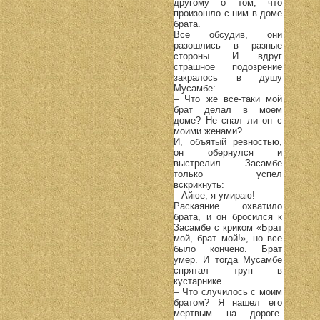
другому о том, что
произошло с ним в доме
брата.
Все обсудив, они
разошлись в разные
стороны. И вдруг
страшное подозрение
закралось в душу
Мусамбе:
– Что же все-таки мой
брат делал в моем
доме? Не спал ли он с
моими женами?
И, объятый ревностью,
он обернулся и
выстрелил. Засамбе
только успел
вскрикнуть:
– Айюе, я умираю!
Раскаяние охватило
брата, и он бросился к
Засамбе с криком «Брат
мой, брат мой!», но все
было кончено. Брат
умер. И тогда Мусамбе
спрятал труп в
кустарнике.
– Что случилось с моим
братом? Я нашел его
мертвым на дороге.