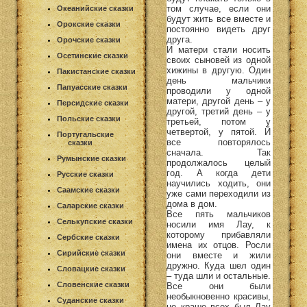
том случае, если они
Океанийские сказки
будут жить все вместе и
Орокские сказки
постоянно видеть друг
друга.
Орочские сказки
И матери стали носить
Осетинские сказки
своих сыновей из одной
хижины в другую. Один
Пакистанские сказки
день мальчики
Папуасские сказки
проводили у одной
матери, другой день – у
Персидские сказки
другой, третий день – у
Польские сказки
третьей, потом у
четвертой, у пятой. Й
Португальские
все повторялось
сказки
сначала. Так
Румынские сказки
продолжалось целый
год. А когда дети
Русские сказки
научились ходить, они
Саамские сказки
уже сами переходили из
дома в дом.
Саларские сказки
Все пять мальчиков
Селькупские сказки
носили имя Лау, к
которому прибавляли
Сербские сказки
имена их отцов. Росли
Сирийские сказки
они вместе и жили
дружно. Куда шел один
Словацкие сказки
– туда шли и остальные.
Словенские сказки
Все они были
необыкновенно красивы,
Суданские сказки
но краше всех был Лау