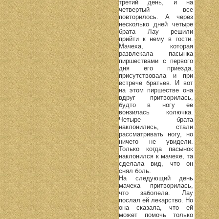
третий день, и на
четвертый все
повторилось. А через
несколько дней четыре
брата Лау решили
прийти к нему в гости.
Мачеха, которая
развлекала пасынка
пиршествами с первого
дня его приезда,
присутствовала и при
встрече братьев. И вот
на этом пиршестве она
вдруг притворилась,
будто в ногу ее
вонзилась колючка.
Четыре брата
наклонились, стали
рассматривать ногу, но
ничего не увидели.
Только когда пасынок
наклонился к мачехе, та
сделала вид, что он
снял боль.
На следующий день
мачеха притворилась,
что заболела. Лау
послал ей лекарство. Но
она сказала, что ей
может помочь только