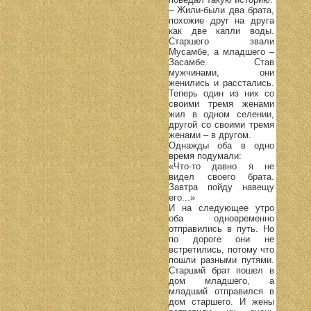
– Жили-были два брата,
похожие друг на друга
как две капли воды.
Старшего звали
Мусамбе, а младшего –
Засамбе. Став
мужчинами, они
женились и расстались.
Теперь один из них со
своими тремя женами
жил в одном селении,
другой со своими тремя
женами – в другом.
Однажды оба в одно
время подумали:
«Что-то давно я не
видел своего брата.
Завтра пойду навещу
его...»
И на следующее утро
оба одновременно
отправились в путь. Но
по дороге они не
встретились, потому что
пошли разными путями.
Старший брат пошел в
дом младшего, а
младший отправился в
дом старшего. И жены