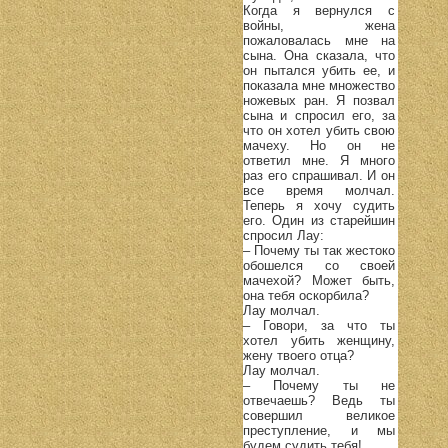
Когда я вернулся с
войны, жена
пожаловалась мне на
сына. Она сказала, что
он пытался убить ее, и
показала мне множество
ножевых ран. Я позвал
сына и спросил его, за
что он хотел убить свою
мачеху. Но он не
ответил мне. Я много
раз его спрашивал. И он
все время молчал.
Теперь я хочу судить
его. Один из старейшин
спросил Лау:
– Почему ты так жестоко
обошелся со своей
мачехой? Может быть,
она тебя оскорбила?
Лау молчал.
– Говори, за что ты
хотел убить женщину,
жену твоего отца?
Лау молчал.
– Почему ты не
отвечаешь? Ведь ты
совершил великое
преступление, и мы
будем судить тебя!