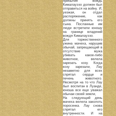
прибытия вождь
Кималауэзо должен был
отправиться на войну. И,
уезжая, он отдал
распоряжение, как
должны принять его
сына. Посланные им
люди встретили юношу
на границе владений
вождя Кималауэзо.
Для торжественного
ужина мачеха, нарушив
обычай, запрещающий в
отсутствие мужа
убивать какое-либо
животное, велела
зарезать козу. Когда
козу зарезали, Лау
незаметно для всех
спрятал сердце и
печень животного.
Несмотря на то что Лау
был воспитан в Луанде,
юноша все еще уважал
обычаи своей земли,
На следующий день
мачеха велела заколоть
поросенка. Лау снова
спрятал его
внутренности. И на