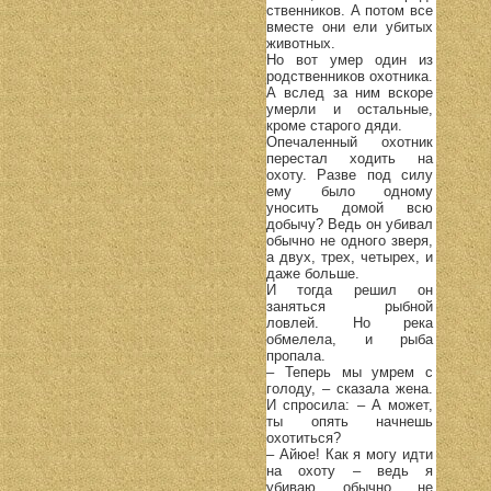
ственников. А потом все
вместе они ели убитых
животных.
Но вот умер один из
родственников охотника.
А вслед за ним вскоре
умерли и остальные,
кроме старого дяди.
Опечаленный охотник
перестал ходить на
охоту. Разве под силу
ему было одному
уносить домой всю
добычу? Ведь он убивал
обычно не одного зверя,
а двух, трех, четырех, и
даже больше.
И тогда решил он
заняться рыбной
ловлей. Но река
обмелела, и рыба
пропала.
– Теперь мы умрем с
голоду, – сказала жена.
И спросила: – А может,
ты опять начнешь
охотиться?
– Айюе! Как я могу идти
на охоту – ведь я
убиваю обычно не