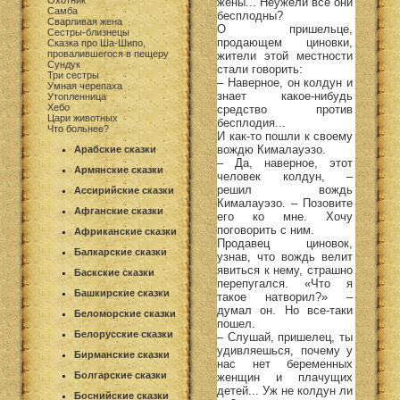
Охотник
жены... Неужели все они
Самба
бесплодны?
Сварливая жена
О пришельце,
Сестры-близнецы
продающем циновки,
Сказка про Ша-Шипо,
провалившегося в пещеру
жители этой местности
Сундук
стали говорить:
Три сестры
– Наверное, он колдун и
Умная черепаха
знает какое-нибудь
Утопленница
Хебо
средство против
Цари животных
бесплодия...
Что больнее?
И как-то пошли к своему
вождю Кималауэзо.
Арабские сказки
– Да, наверное, этот
Армянские сказки
человек колдун, –
решил вождь
Ассирийские сказки
Кималауэзо. – Позовите
Афганские сказки
его ко мне. Хочу
поговорить с ним.
Африканские сказки
Продавец циновок,
Балкарские сказки
узнав, что вождь велит
явиться к нему, страшно
Баскские сказки
перепугался. «Что я
Башкирские сказки
такое натворил?» –
думал он. Но все-таки
Беломорские сказки
пошел.
Белорусские сказки
– Слушай, пришелец, ты
удивляешься, почему у
Бирманские сказки
нас нет беременных
Болгарские сказки
женщин и плачущих
детей... Уж не колдун ли
Боснийские сказки