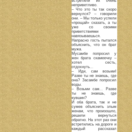
встретили их очень
неприветливо.
– Что это ты так скоро
вернулся? – говорили
они. – Мы только успели
«прощай» сказать, а ты
уже со своими
приветствиями
навязываешься.
Напрасно гость пытался
объяснить, что он брат
мужа.
Мусамбе попросил у
жен брата скамеечку –
хотел сесть,
отдохнуть...
– Иди, сам возьми!
Разве ты не знаешь, где
она? Засамбе попросил
воды.
– Возьми сам... Разве
ты не знаешь, где
кувшин?
И оба брата, так и не
сумев объяснить злым
женам, что произошло,
решили вернуться
обратно. На этот раз они
встретились на дороге и
каждый рассказал