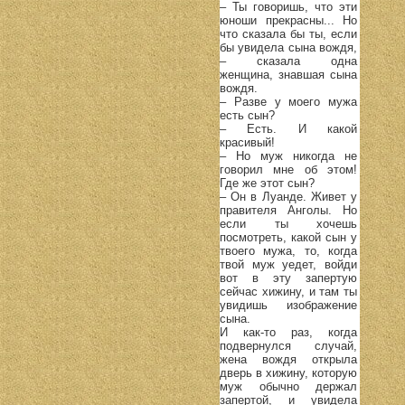
– Ты говоришь, что эти
юноши прекрасны... Но
что сказала бы ты, если
бы увидела сына вождя,
– сказала одна
женщина, знавшая сына
вождя.
– Разве у моего мужа
есть сын?
– Есть. И какой
красивый!
– Но муж никогда не
говорил мне об этом!
Где же этот сын?
– Он в Луанде. Живет у
правителя Анголы. Но
если ты хочешь
посмотреть, какой сын у
твоего мужа, то, когда
твой муж уедет, войди
вот в эту запертую
сейчас хижину, и там ты
увидишь изображение
сына.
И как-то раз, когда
подвернулся случай,
жена вождя открыла
дверь в хижину, которую
муж обычно держал
запертой, и увидела