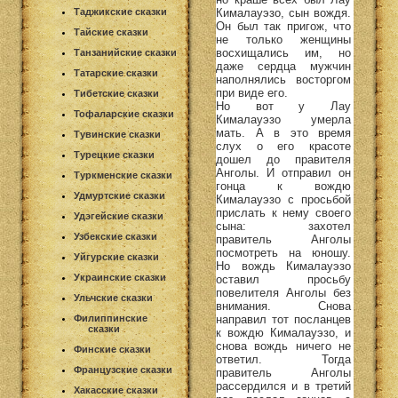
Кималауэзо, сын вождя.
Таджикские сказки
Он был так пригож, что
Тайские сказки
не только женщины
восхищались им, но
Танзанийские сказки
даже сердца мужчин
Татарские сказки
наполнялись восторгом
при виде его.
Тибетские сказки
Но вот у Лау
Тофаларские сказки
Кималауэзо умерла
мать. А в это время
Тувинские сказки
слух о его красоте
Турецкие сказки
дошел до правителя
Анголы. И отправил он
Туркменские сказки
гонца к вождю
Удмуртские сказки
Кималауэзо с просьбой
прислать к нему своего
Удэгейские сказки
сына: захотел
Узбекские сказки
правитель Анголы
посмотреть на юношу.
Уйгурские сказки
Но вождь Кималауэзо
Украинские сказки
оставил просьбу
повелителя Анголы без
Ульчские сказки
внимания. Снова
направил тот посланцев
Филиппинские
сказки
к вождю Кималауэзо, и
снова вождь ничего не
Финские сказки
ответил. Тогда
Французские сказки
правитель Анголы
рассердился и в третий
Хакасские сказки