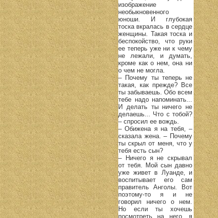
изображение
необыкновенного
юноши. И глубокая
тоска вкралась в сердце
женщины. Такая тоска и
беспокойство, что руки
ее теперь уже ни к чему
не лежали, и думать,
кроме как о нем, она ни
о чем не могла.
– Почему ты теперь не
такая, как прежде? Все
ты забываешь. Обо всем
тебе надо напоминать...
И делать ты ничего не
делаешь... Что с тобой?
– спросил ее вождь.
– Обижена я на тебя, –
сказала жена. – Почему
ты скрыл от меня, что у
тебя есть сын?
– Ничего я не скрывал
от тебя. Мой сын давно
уже живет в Луанде, и
воспитывает его сам
правитель Анголы. Вот
поэтому-то я и не
говорил ничего о нем.
Но если ты хочешь
посмотреть на него, я