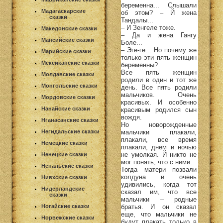
беременна... Слышали
Мадагаскарские
об этом? – Й жена
сказки
Тандалы...
– И Зенгеле тоже.
Македонские сказки
– Да и жена Гангу
Мансийские сказки
Боле...
– Эге-ге... Но почему же
Марийские сказки
только эти пять женщин
Мексиканские сказки
беременны?
Все пять женщин
Молдавские сказки
родили в один и тот же
Монгольские сказки
день. Все пять родили
мальчиков. Очень
Мордовские сказки
красивых. И особенно
Нанайские сказки
красивым родился сын
вождя.
Нганасанские сказки
Но новорожденные
мальчики плакали,
Негидальские сказки
плакали, все время
Немецкие сказки
плакали, днем и ночью
не умолкая. Й никто не
Ненецкие сказки
мог понять, что с ними.
Непальские сказки
Тогда матери позвали
колдуна и очень
Нивхские сказки
удивились, когда тот
Нидерландские
сказал им, что все
сказки
мальчики – родные
братья. И он сказал
Ногайские сказки
еще, что мальчики не
Норвежские сказки
будут плакать только в