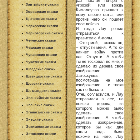
раз послал гонцов с
Хантыйские сказки
угрозой: или вождь
Кималауэзо пришлет к
Хорватские сказки
нему своего сына, или
против него он пошлет
Цыганские сказки
свое войско.
Черкесские сказки
И тогда Лау решил
отправиться к
Черногорские сказки
правителю Анголы.
Чеченские сказки
– Отец мой, – сказал он,
– отпусти меня. А то он
Чешские сказки
начнет войну против
Чувашские сказки
нас. Отпусти. А чтобы
ты не тосковал по мне, я
Чукотские сказки
сделаю из дерева свое
Шведские сказки
изображение.
Затоскуешь,
Швейцарские сказки
посмотришь на мое
Шорские сказки
изображение – и тоски
как не бывало.
Шотландские сказки
Отец согласился, и Лау
Эвенкийские сказки
отправился в лес, на
поиски дерева, из
Эвенские сказки
которого можно было
Эганасанские сказки
сделать свое
изображение. А чтобы
Энецкие сказки
сделать изображение,
которое бы как две
Эскимосские сказки
капли воды было
Эстонские сказки
похоже на него, Лау