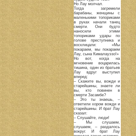
Но Лау молчал.
Тогда загремели
барабаны, женщины с
маленькими топориками
в руках начали танец
смерти. Они будто
наносили этими
топориками удары по
голове преступника и
восклицали: «Мы
покараем, мы покараем
Лау, сына Кималауэзо!»
Но вот, когда на
мгновение воцарилась
тишина, один из братьев
Лау вдруг выступил
вперед:
– Скажите вы, вожди и
старейшины, знаете ли
вы, кто повинен в
смерти Засамбе?
– Это ты знаешь, –
ответили хором вожди и
старейшины. И брат Лау
сказал:
– Слушайте, люди!
– Мы слушаем,
слушаем, – раздалось
вокруг. И брат Лау
поведал такую историю: