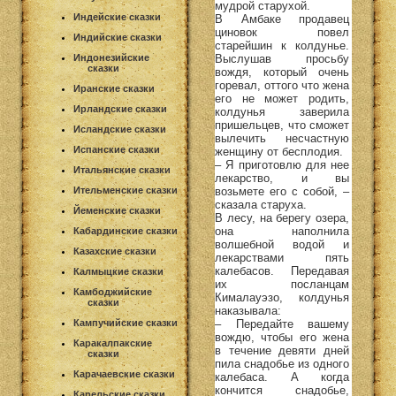
мудрой старухой.
Индейские сказки
В Амбаке продавец
циновок повел
Индийские сказки
старейшин к колдунье.
Выслушав просьбу
Индонезийские
сказки
вождя, который очень
горевал, оттого что жена
Иранские сказки
его не может родить,
Ирландские сказки
колдунья заверила
пришельцев, что сможет
Исландские сказки
вылечить несчастную
Испанские сказки
женщину от бесплодия.
– Я приготовлю для нее
Итальянские сказки
лекарство, и вы
возьмете его с собой, –
Ительменские сказки
сказала старуха.
Йеменские сказки
В лесу, на берегу озера,
она наполнила
Кабардинские сказки
волшебной водой и
Казахские сказки
лекарствами пять
калебасов. Передавая
Калмыцкие сказки
их посланцам
Камбоджийские
Кималауэзо, колдунья
сказки
наказывала:
– Передайте вашему
Кампучийские сказки
вождю, чтобы его жена
Каракалпакские
в течение девяти дней
сказки
пила снадобье из одного
Карачаевские сказки
калебаса. А когда
кончится снадобье,
Карельские сказки