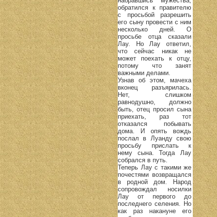
набравшись мужества,
обратился к правителю
с просьбой разрешить
его сыну провести с ним
несколько дней. О
просьбе отца сказали
Лау. Но Лау ответил,
что сейчас никак не
может поехать к отцу,
потому что занят
важными делами.
Узнав об этом, мачеха
вконец разъярилась.
Нет, слишком
равнодушно, должно
быть, отец просил сына
приехать, раз тот
отказался побывать
дома. И опять вождь
послал в Луанду свою
просьбу прислать к
нему сына. Тогда Лау
собрался в путь.
Теперь Лау с такими же
почестями возвращался
в родной дом. Народ
сопровождал носилки
Лау от первого до
последнего селения. Но
как раз накануне его