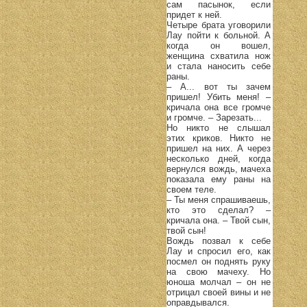
сам пасынок, если
придет к ней.
Четыре брата уговорили
Лау пойти к больной. А
когда он вошел,
женщина схватила нож
и стала наносить себе
раны.
– А... вот ты зачем
пришел! Убить меня! –
кричала она все громче
и громче. – Зарезать...
Но никто не слышал
этих криков. Никто не
пришел на них. А через
несколько дней, когда
вернулся вождь, мачеха
показала ему раны на
своем теле.
– Ты меня спрашиваешь,
кто это сделал? –
кричала она. – Твой сын,
твой сын!
Вождь позвал к себе
Лау и спросил его, как
посмел он поднять руку
на свою мачеху. Но
юноша молчал – он не
отрицал своей вины и не
оправдывался.