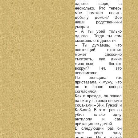
одного зверя, а
несколько. Кто теперь
мне поможет носить
добычу домой? Все
наши родственники
умерли.
– А ты убей только
одного... Тогда ты сам
сможешь его донести.
– Ты думаешь, что
настоящий охотник
может спокойно
смотреть, как дикие
животные бегают
вокруг? Нет, это
невозможно...
Но женщина так
приставала к мужу, что
он в конце концов
согласился.
Как и прежде, он пошел
на охоту с тремя своими
собаками – Уии, Гунзой и
Кабилой. В этот раз он
убил только одну
антилопу и сам
притащил ее домой.
В следующий раз он
тоже убил одну
антилопу. Но в третий