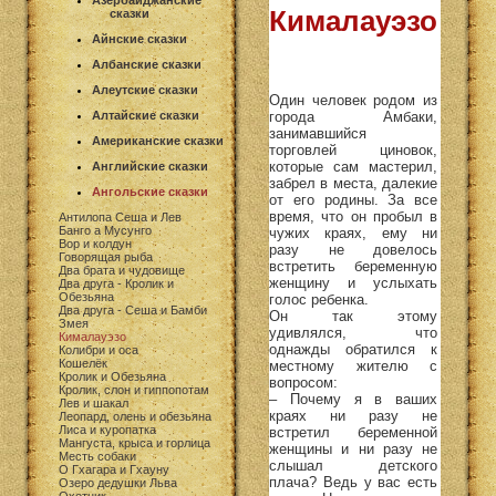
Азербайджанские
Кималауэзо
сказки
Айнские сказки
Албанские сказки
Алеутские сказки
Один человек родом из
города Амбаки,
Алтайские сказки
занимавшийся
Американские сказки
торговлей циновок,
которые сам мастерил,
Английские сказки
забрел в места, далекие
Ангольские сказки
от его родины. За все
время, что он пробыл в
Антилопа Сеша и Лев
Банго а Мусунго
чужих краях, ему ни
Вор и колдун
разу не довелось
Говорящая рыба
встретить беременную
Два брата и чудовище
женщину и услыхать
Два друга - Кролик и
Обезьяна
голос ребенка.
Два друга - Сеша и Бамби
Он так этому
Змея
удивлялся, что
Кималауэзо
однажды обратился к
Колибри и оса
Кошелёк
местному жителю с
Кролик и Обезьяна
вопросом:
Кролик, слон и гиппопотам
– Почему я в ваших
Лев и шакал
краях ни разу не
Леопард, олень и обезьяна
Лиса и куропатка
встретил беременной
Мангуста, крыса и горлица
женщины и ни разу не
Месть собаки
слышал детского
О Гхагара и Гхауну
плача? Ведь у вас есть
Озеро дедушки Льва