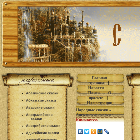
Главная
страница
|
Новости
|
Поиск
|
О
Абазинские сказки
проекте
|
Абхазские сказки
Иллюстрации
Аварские сказки
Народные сказки
»
Ангольские сказки
:
Австралийские
сказки
Кималауэзо
Австрийские сказки
Адыгейские сказки