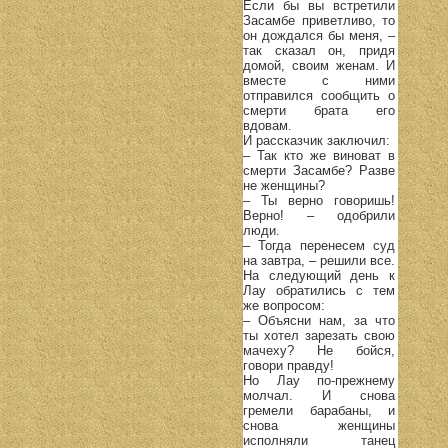
Если бы вы встретили
Засамбе приветливо, то
он дождался бы меня, –
так сказал он, придя
домой, своим женам. И
вместе с ними
отправился сообщить о
смерти брата его
вдовам.
И рассказчик заключил:
– Так кто же виноват в
смерти Засамбе? Разве
не женщины?
– Ты верно говоришь!
Верно! – одобрили
люди.
– Тогда перенесем суд
на завтра, – решили все.
На следующий день к
Лау обратились с тем
же вопросом:
– Объясни нам, за что
ты хотел зарезать свою
мачеху? Не бойся,
говори правду!
Но Лау по-прежнему
молчал. И снова
гремели барабаны, и
снова женщины
исполняли танец