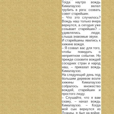
Тогда наутро вождь
Кималауэзо велел
трубить в рога: созвать
совет старейшин.
– Что это случилось?
Вождь наш только вчера
вернулся, а сегодня уже
созывает старейшин? –
удивлялись люди,
слыша знакомые звуки.
И старейшины явились к
хижине вождя.
– Я созвал вас для того,
чтобы поведать о
неприятном событии. Но
прежде созовите вождей
соседних стран и народ
наш, – приказал вождь
Кималауэзо.
На следующий день под
большим деревом возле
хижины Кималауэзо
собралось множество
вождей, старейшин и
простого люду.
– Слушайте, что я вам
скажу, – начал вождь
Кималауэзо. – Когда
мой сын вернулся из
Луанды, я был на войне.