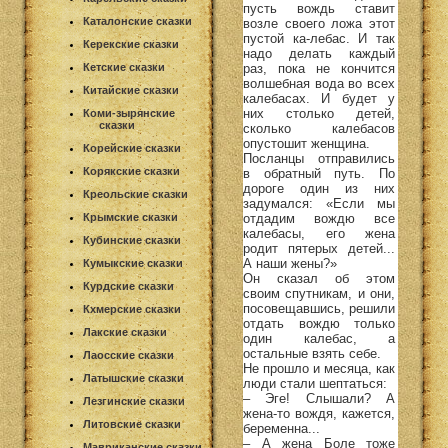
пусть вождь ставит
Каталонские сказки
возле своего ложа этот
пустой ка-лебас. И так
Керекские сказки
надо делать каждый
раз, пока не кончится
Кетские сказки
волшебная вода во всех
Китайские сказки
калебасах. И будет у
них столько детей,
Коми-зырянские
сказки
сколько калебасов
опустошит женщина.
Корейские сказки
Посланцы отправились
Корякские сказки
в обратный путь. По
дороге один из них
Креольские сказки
задумался: «Если мы
отдадим вождю все
Крымские сказки
калебасы, его жена
Кубинские сказки
родит пятерых детей...
А наши жены?»
Кумыкские сказки
Он сказал об этом
Курдские сказки
своим спутникам, и они,
посовещавшись, решили
Кхмерские сказки
отдать вождю только
Лакские сказки
один калебас, а
остальные взять себе.
Лаосские сказки
Не прошло и месяца, как
Латышские сказки
люди стали шептаться:
– Эге! Слышали? А
Лезгинские сказки
жена-то вождя, кажется,
Литовские сказки
беременна...
– А жена Боле тоже
Мавриканские сказки