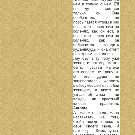
нем и только о нем. Ей
повсюду виделся
только он. Она
воображала, как он
просыпается утром и как
она стоит перед ним на
коленях, как он ест, а
она стоит перед ним на
коленях, как он
собирается уходить
куда-нибудь и она стоит
перед ним на коленях.
Лау был в ту пору уже
женат, и потому, может
быть, чувства мачехи
его совсем не тронули.
В его душе не
зашевелилась жалость
к обезумевшей от любви
женщине, и никто не
узнал об этом – ни
вождь, ни крестный
юноши – правитель
Анголы.
А мачеха продолжала
настаивать на том,
чтобы вождь вызвал к
себе своего сына. И
наконец Кималауэзо,