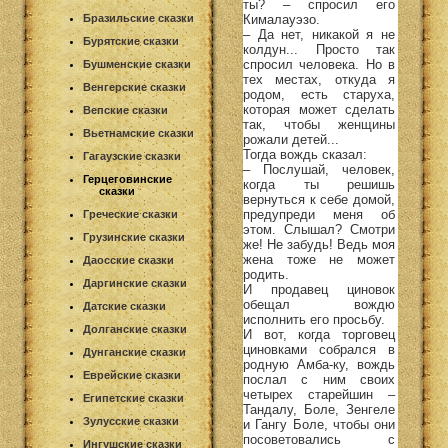
ты? – спросил его
Кималауэзо.
Бразильские сказки
– Да нет, никакой я не
Бурятские сказки
колдун... Просто так
спросил человека. Но в
Бушменские сказки
тех местах, откуда я
Венгерские сказки
родом, есть старуха,
которая может сделать
Вепские сказки
так, чтобы женщины
Вьетнамские сказки
рожали детей...
Тогда вождь сказал:
Гагаузские сказки
– Послушай, человек,
Герцеговинские
когда ты решишь
сказки
вернуться к себе домой,
предупреди меня об
Греческие сказки
этом. Слышал? Смотри
Грузинские сказки
же! Не забудь! Ведь моя
жена тоже не может
Даосские сказки
родить.
Даргинские сказки
И продавец циновок
обещал вождю
Датские сказки
исполнить его просьбу.
Долганские сказки
И вот, когда торговец
циновками собрался в
Дунганские сказки
родную Амба-ку, вождь
Еврейские сказки
послал с ним своих
четырех старейшин –
Египетские сказки
Тандалу, Боле, Зенгеле
Зулусские сказки
и Гангу Боле, чтобы они
посоветовались с
Ингушские сказки