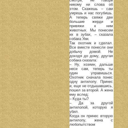
смотри, не говори
никому ни слова об
этом. Скажешь – сам
умрешь и нас погубишь.
А теперь свяжи две
большие жерди и
привяжи к ним
животных. Мы понесем
их в зубах, – сказала
собака Уии.
Так охотник и сделал.
Все вместе понесли они
добычу домой. Не
доходя до дому, другая
собака сказала:
– Ну, хозяин, дальше
неси сам, теперь ты
один управишься.
Охотник сначала понес
одну антилопу. Принес
и, еще не отдышавшись,
пошел за второй. А жена
ему вслед:
– Куда ты?
– Да за другой
антилопой, которую я
убил.
Когда он принес вторую
антилопу, жена с
любопытством