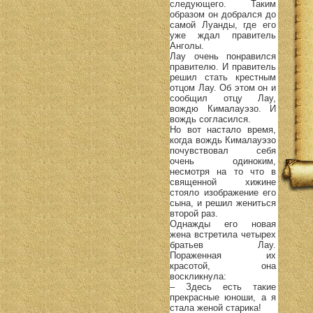
следующего. Таким
образом он добрался до
самой Луанды, где его
уже ждал правитель
Анголы.
Лау очень понравился
правителю. И правитель
решил стать крестным
отцом Лау. Об этом он и
сообщил отцу Лау,
вождю Кималауэзо. И
вождь согласился.
Но вот настало время,
когда вождь Кималауэзо
почувствовал себя
очень одиноким,
несмотря на то что в
священной хижине
стояло изображение его
сына, и решил жениться
второй раз.
Однажды его новая
жена встретила четырех
братьев Лау.
Пораженная их
красотой, она
воскликнула:
– Здесь есть такие
прекрасные юноши, а я
стала женой старика!