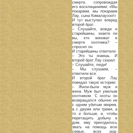
смерти, сопровождая
его восклицаниями: «Мы
покараем, мы покараем
Лау, сына Кималауэзо!»
И тут выступил вперед
второй брат.
– Слушайте, вожди и
старейшины, знаете ли
вы, кто виноват в
смерти охотника? –
спросил он.
И старейшины ответили:
– Это ты знаешь. И
второй брат Лау сказал:
– Слушайте, люди!
– Мы слушаем, –
ответили все.
И второй брат Лау
поведал такую историю:
– Жили-были муж и
жена. Муж был умелым
охотником. С охоты он
возвращался обычно не
с одним убитым зверем,
а с двумя или тремя, а
то и больше, и, чтобы
перетащить добычу в
дом, ему приходилось
звать на помощь всю
семью, всех род-