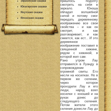
пришлось подолгу
Эфиопские сказки
смотреть на себя в
Юкагирские сказки
зеркало. Юноша
обладал волшебной
Якутские сказки
силой и потому смог
Японские сказки
передать деревянному
изображению все свои
свойства – и как он
смотрит, и как
разговаривает, и как
смеется, как ест... И это
деревянное
изображение поставил в
священной хижине,
рядом с хижиной, в
которой жил сам.
Рано утром Лау
отправился в Луанду в
сопровождении
огромной свиты. Его
несли на носилках. Но в
первом же селении,
через которое
проходили Лау и его
люди, народ взял
носилки с юношей и на
руках донес до
следующего селения.
Потом жители этого
селения донесли Лау до