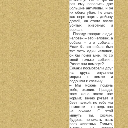
раз ему попались две
большие антилопы, и он
их обеих убил. Не зная,
как перетащить добычу
домой, он стоял возле
убитых животных и
ворчал:
– Правду говорят люди:
человек – это человек, а
собака – это собака...
Если бы вот сейчас был
тут хоть один человек,
он бы помог мне. Но со
мной только собаки...
Разве они помогут?
Собаки посмотрели друг
на друга, опустили
морды к земле и
подошли к хозяину.
– Мы можем помочь
тебе, хозяин. Правда,
твоя жена плохо нас
кормит, вечно ругает и
бьет палкой, но тебе мы
поможем – ты ведь нас
не обижал. С этой
минуты ты, хозяин,
будешь понимать язык
всех животных. Только,