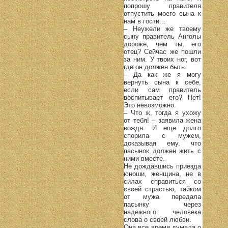
попрошу правителя
отпустить моего сына к
нам в гости...
– Неужели же твоему
сыну правитель Анголы
дороже, чем ты, его
отец? Сейчас же пошли
за ним. У твоих ног, вот
где он должен быть.
– Да как же я могу
вернуть сына к себе,
если сам правитель
воспитывает его? Нет!
Это невозможно.
– Что ж, тогда я ухожу
от тебя! – заявила жена
вождя. И еще долго
спорила с мужем,
доказывая ему, что
пасынок должен жить с
ними вместе.
Не дождавшись приезда
юноши, женщина, не в
силах справиться со
своей страстью, тайком
от мужа передала
пасынку через
надежного человека
слова о своей любви.
Она все время думала о