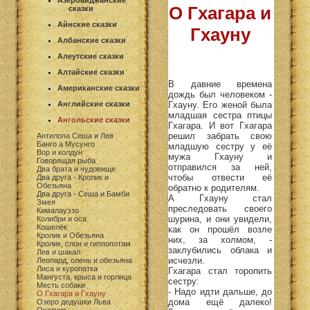
Азербайджанские
О Гхагара и
сказки
Айнские сказки
Гхауну
Албанские сказки
Алеутские сказки
Алтайские сказки
В давние времена
Американские сказки
дождь был человеком -
Гхауну. Его женой была
Английские сказки
младшая сестра птицы
Ангольские сказки
Гхагара. И вот Гхагара
решил забрать свою
Антилопа Сеша и Лев
Банго а Мусунго
младшую сестру у её
Вор и колдун
мужа Гхауну и
Говорящая рыба
отправился за ней,
Два брата и чудовище
чтобы отвести её
Два друга - Кролик и
Обезьяна
обратно к родителям.
Два друга - Сеша и Бамби
А Гхауну стал
Змея
преследовать своего
Кималауэзо
шурина, и они увидели,
Колибри и оса
Кошелёк
как он прошёл возле
Кролик и Обезьяна
них, за холмом, -
Кролик, слон и гиппопотам
заклубились облака и
Лев и шакал
исчезли.
Леопард, олень и обезьяна
Лиса и куропатка
Гхагара стал торопить
Мангуста, крыса и горлица
сестру:
Месть собаки
- Надо идти дальше, до
О Гхагара и Гхауну
дома ещё далеко!
Озеро дедушки Льва