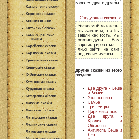
борются друг с другом.
Каталонские сказки
Керекские сказки
Следующая сказка ->
Кетские сказки
Уважаемый читатель,
Китайские сказки
мы заметили, что Вы
зашли как гость. Мы
Коми-зырянские
сказки
рекомендуем Вам
зарегистрироваться
Корейские сказки
либо зайти на сайт
Корякские сказки
под своим именем.
Креольские сказки
Крымские сказки
Другие сказки из этого
раздела:
Кубинские сказки
Кумыкские сказки
Два друга - Сеша
Курдские сказки
и Бамби
Кхмерские сказки
Утопленница
Самба
Лакские сказки
Три сестры
Лаосские сказки
Цари животных
Два друга -
Латышские сказки
Кролик и
Лезгинские сказки
Обезьяна
Антилопа Сеша и
Литовские сказки
Лев
Мавриканские сказки