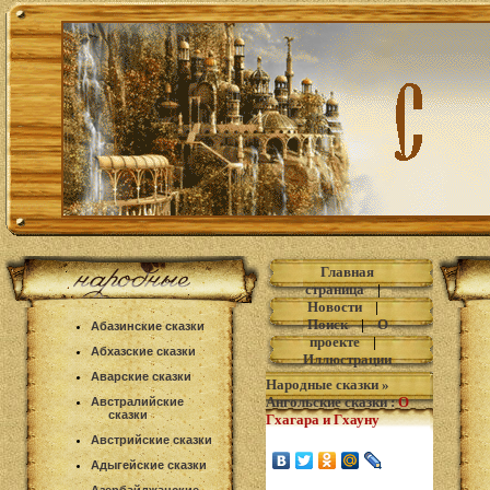
Главная
страница
|
Новости
|
Поиск
|
О
Абазинские сказки
проекте
|
Абхазские сказки
Иллюстрации
Аварские сказки
Народные сказки
»
Ангольские сказки
:
О
Австралийские
сказки
Гхагара и Гхауну
Австрийские сказки
Адыгейские сказки