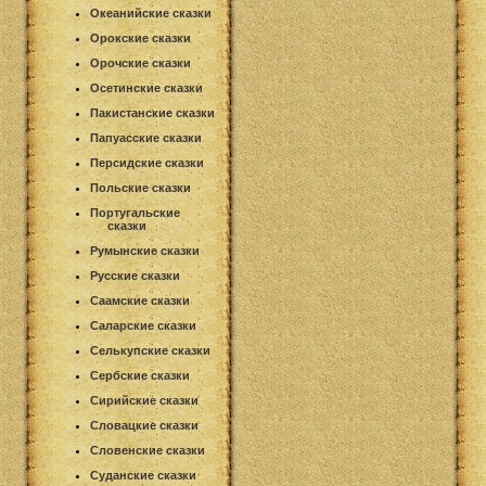
Океанийские сказки
Орокские сказки
Орочские сказки
Осетинские сказки
Пакистанские сказки
Папуасские сказки
Персидские сказки
Польские сказки
Португальские
сказки
Румынские сказки
Русские сказки
Саамские сказки
Саларские сказки
Селькупские сказки
Сербские сказки
Сирийские сказки
Словацкие сказки
Словенские сказки
Суданские сказки