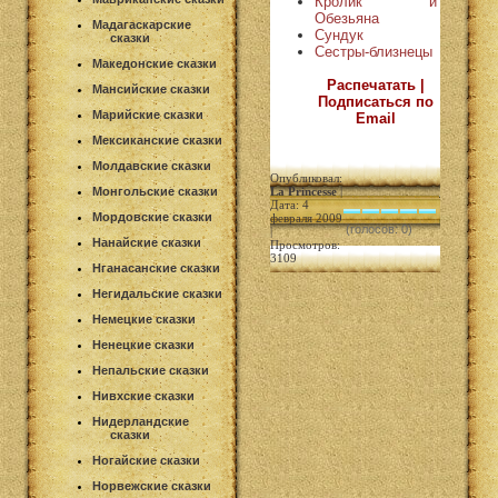
Кролик и
Обезьяна
Мадагаскарские
Сундук
сказки
Сестры-близнецы
Македонские сказки
Распечатать |
Мансийские сказки
Подписаться по
Марийские сказки
Email
Мексиканские сказки
Молдавские сказки
Опубликовал:
Монгольские сказки
La Princesse
|
Дата: 4
Мордовские сказки
февраля 2009
(голосов: 0)
|
Нанайские сказки
Просмотров:
3109
Нганасанские сказки
Негидальские сказки
Немецкие сказки
Ненецкие сказки
Непальские сказки
Нивхские сказки
Нидерландские
сказки
Ногайские сказки
Норвежские сказки