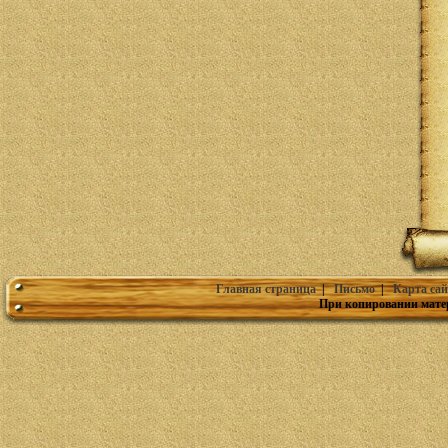
Главная страница
|
Письмо
|
Карта сай
При копировании мате