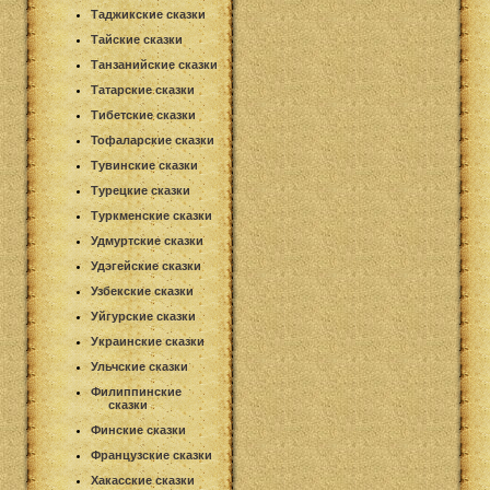
Таджикские сказки
Тайские сказки
Танзанийские сказки
Татарские сказки
Тибетские сказки
Тофаларские сказки
Тувинские сказки
Турецкие сказки
Туркменские сказки
Удмуртские сказки
Удэгейские сказки
Узбекские сказки
Уйгурские сказки
Украинские сказки
Ульчские сказки
Филиппинские
сказки
Финские сказки
Французские сказки
Хакасские сказки