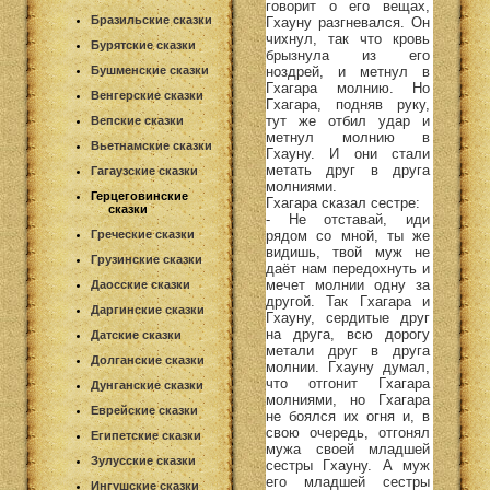
говорит о его вещах,
Бразильские сказки
Гхауну разгневался. Он
чихнул, так что кровь
Бурятские сказки
брызнула из его
ноздрей, и метнул в
Бушменские сказки
Гхагара молнию. Но
Венгерские сказки
Гхагара, подняв руку,
тут же отбил удар и
Вепские сказки
метнул молнию в
Вьетнамские сказки
Гхауну. И они стали
метать друг в друга
Гагаузские сказки
молниями.
Герцеговинские
Гхагара сказал сестре:
сказки
- Не отставай, иди
рядом со мной, ты же
Греческие сказки
видишь, твой муж не
Грузинские сказки
даёт нам передохнуть и
мечет молнии одну за
Даосские сказки
другой. Так Гхагара и
Даргинские сказки
Гхауну, сердитые друг
на друга, всю дорогу
Датские сказки
метали друг в друга
Долганские сказки
молнии. Гхауну думал,
что отгонит Гхагара
Дунганские сказки
молниями, но Гхагара
Еврейские сказки
не боялся их огня и, в
свою очередь, отгонял
Египетские сказки
мужа своей младшей
Зулусские сказки
сестры Гхауну. А муж
его младшей сестры
Ингушские сказки