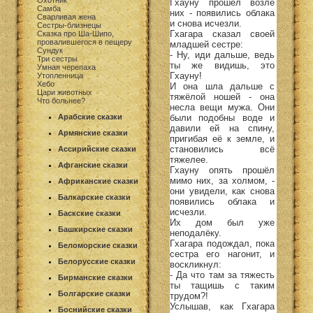
Охотник
Гхауну прошёл возле
Самба
них - появились облака
Сварливая жена
и снова исчезли.
Сестры-близнецы
Гхагара сказал своей
Сказка про Ша-Шипо,
провалившегося в пещеру
младшей сестре:
Сундук
- Ну, иди дальше, ведь
Три сестры
ты же видишь, это
Умная черепаха
Гхауну!
Утопленница
Хебо
И она шла дальше с
Цари животных
тяжёлой ношей - она
Что больнее?
несла вещи мужа. Они
были подобны воде и
Арабские сказки
давили ей на спину,
Армянские сказки
пригибая её к земле, и
становились всё
Ассирийские сказки
тяжелее.
Афганские сказки
Гхауну опять прошёл
мимо них, за холмом, -
Африканские сказки
они увидели, как снова
Балкарские сказки
появились облака и
исчезли.
Баскские сказки
Их дом был уже
Башкирские сказки
неподалёку.
Гхагара подождал, пока
Беломорские сказки
сестра его нагонит, и
Белорусские сказки
воскликнул:
- Да что там за тяжесть
Бирманские сказки
ты тащишь с таким
Болгарские сказки
трудом?!
Услышав, как Гхагара
Боснийские сказки