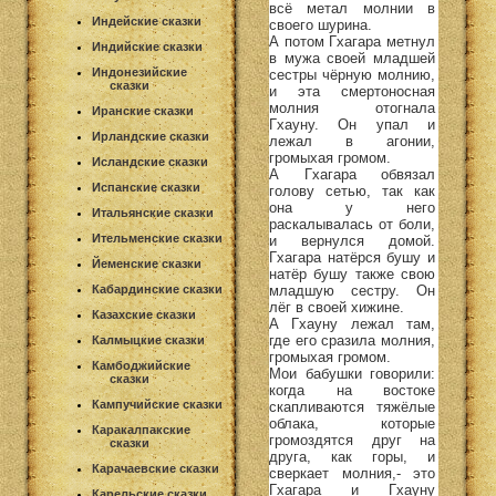
всё метал молнии в
Индейские сказки
своего шурина.
А потом Гхагара метнул
Индийские сказки
в мужа своей младшей
Индонезийские
сестры чёрную молнию,
сказки
и эта смертоносная
молния отогнала
Иранские сказки
Гхауну. Он упал и
Ирландские сказки
лежал в агонии,
громыхая громом.
Исландские сказки
А Гхагара обвязал
Испанские сказки
голову сетью, так как
она у него
Итальянские сказки
раскалывалась от боли,
Ительменские сказки
и вернулся домой.
Гхагара натёрся бушу и
Йеменские сказки
натёр бушу также свою
младшую сестру. Он
Кабардинские сказки
лёг в своей хижине.
Казахские сказки
А Гхауну лежал там,
где его сразила молния,
Калмыцкие сказки
громыхая громом.
Камбоджийские
Мои бабушки говорили:
сказки
когда на востоке
Кампучийские сказки
скапливаются тяжёлые
облака, которые
Каракалпакские
громоздятся друг на
сказки
друга, как горы, и
Карачаевские сказки
сверкает молния,- это
Гхагара и Гхауну
Карельские сказки