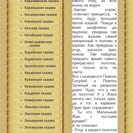
какого отец за всю
Карачаевские сказки
жизнь не видел.
Карельские сказки
-Завтра утром,
-отвечает принцесса, - я
Каталонские сказки
опять буду большой
Керекские сказки
белой кошкой. Поищи в
моих шкафчиках да
Кетские сказки
ящичках, увидишь там
Китайские сказки
орехи, возьми самый
невзрачный и положи в
Коми-зырянские
карман. Как приедешь к
сказки
отцу, расколи орех
Корейские сказки
ножом. Там найдешь
тридцать аршин самого
Корякские сказки
прекрасного полотна,
Креольские сказки
что только есть на
свете.
Крымские сказки
Вот съезжаются Помпон
Кубинские сказки
Голубой и Помпон
Зеленый на развилке
Кумыкские сказки
дорог. Чудо, что у них
Курдские сказки
за полотно! А у Жана
ничего нет, только орех,
Кхмерские сказки
да и тот в кармане.
Лакские сказки
Один брат спрашивает:
- Ты что, Маленький
Лаосские сказки
Жан, с пустыми
руками?
Латышские сказки
А он отвечает:
Лезгинские сказки
- Отцу и вашего полотна