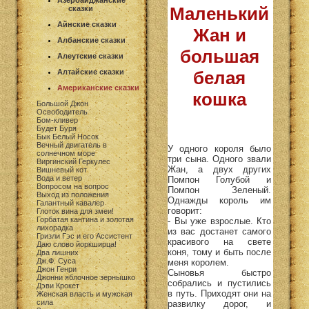
Азербайджанские
Маленький
сказки
Айнские сказки
Жан и
Албанские сказки
большая
Алеутские сказки
Алтайские сказки
белая
Американские сказки
кошка
Большой Джон
Освободитель
Бом-кливер
Будет Буря
Бык Белый Носок
Вечный двигатель в
У одного короля было
солнечном море
три сына. Одного звали
Виргинский Геркулес
Жан, а двух других
Вишневый кот
Вода и ветер
Помпон Голубой и
Вопросом на вопрос
Помпон Зеленый.
Выход из положения
Однажды король им
Галантный кавалер
говорит:
Глоток вина для змеи!
Горбатая кантина и золотая
- Вы уже взрослые. Кто
лихорадка
из вас достанет самого
Гризли Гэс и его Ассистент
красивого на свете
Даю слово йоркширца!
коня, тому и быть после
Два лишних
Дж.Ф. Суса
меня королем.
Джон Генри
Сыновья быстро
Джонни яблочное зернышко
собрались и пустились
Дэви Крокет
в путь. Приходят они на
Женская власть и мужская
сила
развилку дорог, и