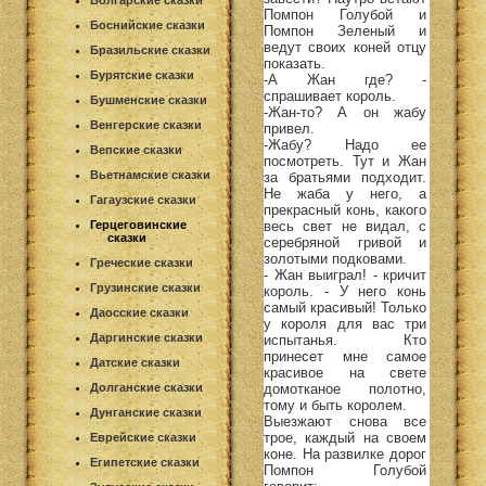
Болгарские сказки
Помпон Голубой и
Боснийские сказки
Помпон Зеленый и
ведут своих коней отцу
Бразильские сказки
показать.
Бурятские сказки
-А Жан где? -
спрашивает король.
Бушменские сказки
-Жан-то? А он жабу
Венгерские сказки
привел.
-Жабу? Надо ее
Вепские сказки
посмотреть. Тут и Жан
Вьетнамские сказки
за братьями подходит.
Не жаба у него, а
Гагаузские сказки
прекрасный конь, какого
весь свет не видал, с
Герцеговинские
сказки
серебряной гривой и
золотыми подковами.
Греческие сказки
- Жан выиграл! - кричит
Грузинские сказки
король. - У него конь
самый красивый! Только
Даосские сказки
у короля для вас три
Даргинские сказки
испытанья. Кто
принесет мне самое
Датские сказки
красивое на свете
домотканое полотно,
Долганские сказки
тому и быть королем.
Дунганские сказки
Выезжают снова все
трое, каждый на своем
Еврейские сказки
коне. На развилке дорог
Египетские сказки
Помпон Голубой