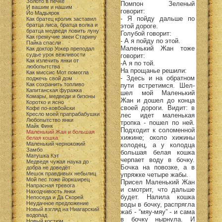
Золото в печке
Помпон Зеленый
И вашим и нашим
говорит:
Йо Мадьярок
- Я пойду дальше по
Как братец кролик заставил
братца лиса, братца волка и
этой дороге.
братца медведя ловить луну
Голубой говорит:
Как гремучие змеи Старину
- А я пойду по этой.
Пайка спасли
Маленький Жан тоже
Как доктор Уокер преподал
судье урок вежливости
говорит:
Как излечить янки от
-А я по той.
любопытства
На прощанье решили:
Как миссис Мот помогла
- Здесь и на обратном
поджечь свой дом
Как сохранить топливо
пути встретимся. Шел-
Капитанская фуражка
шел мой Маленький
Комары, медведи и бизоны
Жан и дошел до конца
Коротко и ясно
своей дороги. Видит: в
Кофе по-ковбойски
Кресло моей прапрабабушки
лес идет маленькая
Любопытство янки
тропка - пошел по ней.
Майк Финк
Подходит к соломенной
Маленький Жан и большая
хижине; около хижины
белая кошка
Маленький чернокожий
колодец, а у колодца
Замбо
большая белая кошка
Матушка Кэт
черпает воду в бочку.
Медведя чужая наука до
Бочка на повозке, а в
добра не доведёт
Мешок правдивых небылиц
упряжке четыре жабы.
Мой пес тоже йоркширец
Присел Маленький Жан
Напрасная тревога
и смотрит, что дальше
Находчивость янки
будет. Налила кошка
Непоседа и Да Скорей
Неудачное предложение
воды в бочку, распрягла
Новый взгляд на Ниагарский
жаб - “мяу-мяу” - и сама
водопад
в бочку нырнула. И
Новый костюм