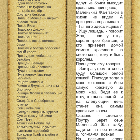
вдруг из бочки выходит
Одна пара голубых
атласных туфелек на
красавица-принцесса,
четырёх сестёр
Маленький Жан такой в
Охота на бекасов
жизни не видел. А
Папаша Меншен и шериф
принцесса спрашивает:
Кислая Рожа
Пекос Билл
- Ты чего здесь ищешь?
Подружка Дикони
- Ищу лошадь, - говорит
Ползук летучий и К°
Жан, - нас у отца-
Поль Баньян
короля трое братьев, и
Посеешь ветер пожнешь
бурю
кто приведет домой
Почему у братца опоссума
самого красивого на
голый хвост
свете коня, тому и быть
Про судью, любившего
королем.
бейсбол
Прощай, Леандр!
Принцесса ему говорит:
Пряничный человечек
- Завтра утром я снова
Пудинг с изюмом
буду большой белой
Путь наверх мистера
кошкой. Приходи тогда в
Барнема
Рецепт капитана
мою конюшню и бери
Ромео и Джульетта из штата
самую красивую из
Виргиния
моих жаб. Веди ее к
Рыцарь Любви и плавающие
отцу, а там запрягай - и
свинки
Свадьба в Серебряных
на следующий день
Ключах
станет она самым
Семь небылиц
красивым конем.
Следуя неверным курсом
Сказано - сделано.
Суп из гремучей змеи
Сэм Пэтч
Поутру берет себе
Техасский Робин Гуд
Маленький Жан жабу,
Только глупцы не умеют
садится на нее верхом
смеяться над собой
и, гоп-ля-ля, поехал.
Три козла Граф и злобный
тролль
На развилке дорог