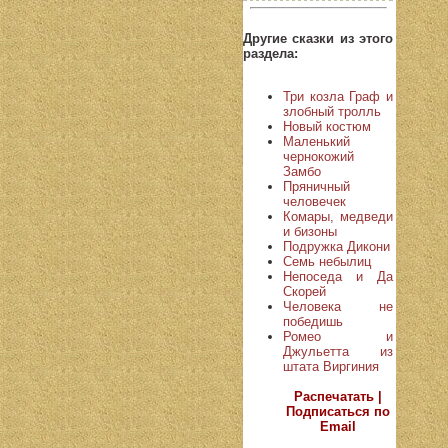
Другие сказки из этого
раздела:
Три козла Граф и
злобный тролль
Новый костюм
Маленький
чернокожий
Замбо
Пряничный
человечек
Комары, медведи
и бизоны
Подружка Дикони
Семь небылиц
Непоседа и Да
Скорей
Человека не
победишь
Ромео и
Джульетта из
штата Виргиния
Распечатать |
Подписаться по
Email