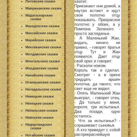
хватит.
Литовские сказки
Приезжают они домой, а
Мавриканские сказки
наутро встают и идут
свое полотно отцу
Мадагаскарские
сказки
показывать. Прекрасное
полотно у обоих, а у
Македонские сказки
Помпона Зеленого -
просто загляденье.
Мансийские сказки
- А Маленький Жан,
Марийские сказки
видать, ничего не
привез, - говорят братья
Мексиканские сказки
отцу. Тут и Жан
Молдавские сказки
появился. Дает отцу
свой орех и говорит:
Монгольские сказки
- Расколи ножом.
Мордовские сказки
Король так и сделал.
Смотрит - а в орехе
Нанайские сказки
тридцать аршин
Нганасанские сказки
полотна, да такого, что
свет еще не видел.
Негидальские сказки
- Опять Маленький Жан
Немецкие сказки
выиграл, - говорит отец.
- Да только у меня,
Ненецкие сказки
короля, три испытанья.
Непальские сказки
Два позади, одно
осталось.
Нивхские сказки
- Что за испытанье? -
Нидерландские
спрашивают сыновья.
сказки
- А кто приведет с собой
распрекраснейшую
Ногайские сказки