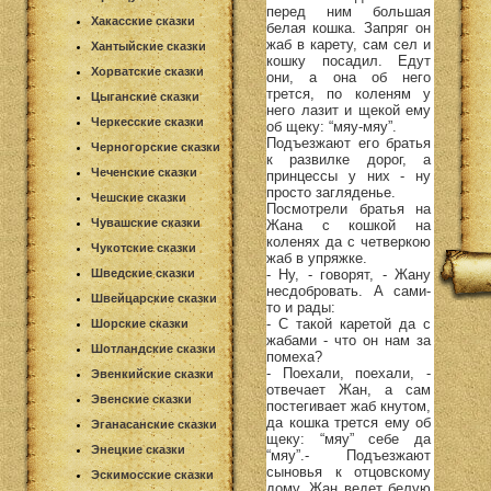
перед ним большая
Хакасские сказки
белая кошка. Запряг он
жаб в карету, сам сел и
Хантыйские сказки
кошку посадил. Едут
Хорватские сказки
они, а она об него
трется, по коленям у
Цыганские сказки
него лазит и щекой ему
Черкесские сказки
об щеку: “мяу-мяу”.
Подъезжают его братья
Черногорские сказки
к развилке дорог, а
Чеченские сказки
принцессы у них - ну
просто загляденье.
Чешские сказки
Посмотрели братья на
Чувашские сказки
Жана с кошкой на
коленях да с четверкою
Чукотские сказки
жаб в упряжке.
- Ну, - говорят, - Жану
Шведские сказки
несдобровать. А сами-
Швейцарские сказки
то и рады:
- С такой каретой да с
Шорские сказки
жабами - что он нам за
Шотландские сказки
помеха?
- Поехали, поехали, -
Эвенкийские сказки
отвечает Жан, а сам
Эвенские сказки
постегивает жаб кнутом,
да кошка трется ему об
Эганасанские сказки
щеку: “мяу” себе да
Энецкие сказки
“мяу”.- Подъезжают
сыновья к отцовскому
Эскимосские сказки
дому, Жан ведет белую