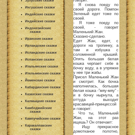
говорит:
Зулусские сказки
- Я снова поеду по
Ингушские сказки
своей дороге. Помпон
Зеленый едет тоже по
Индейские сказки
своей.
Индийские сказки
- Я тоже поеду по
своей, - говорит
Индонезийские
Маленький Жан.
сказки
Сказано-сделано.
Иранские сказки
Едет Жан, едет, с
дороги на тропинку, а
Ирландские сказки
там и избушка с
Исландские сказки
соломенной крышей.
Опять большая белая
Испанские сказки
кошка черпает себе в
Итальянские сказки
бочку воду, а в упряжке
у нее три жабы.
Ительменские сказки
Присел Маленький Жан
Йеменские сказки
и смотрит. Как бочка
наполнилась, большая
Кабардинские сказки
белая кошка -”мяу-мяу” -
Казахские сказки
и в бочку нырнула, а
оттуда выходит
Калмыцкие сказки
красавицей-принцессой
Камбоджийские
и говорит:
сказки
- Что ты, Маленький
Жан, на этот раз
Кампучийские сказки
ищешь? Он отвечает:
Каракалпакские
- Ищу прекрасное
сказки
домотканое полотно,