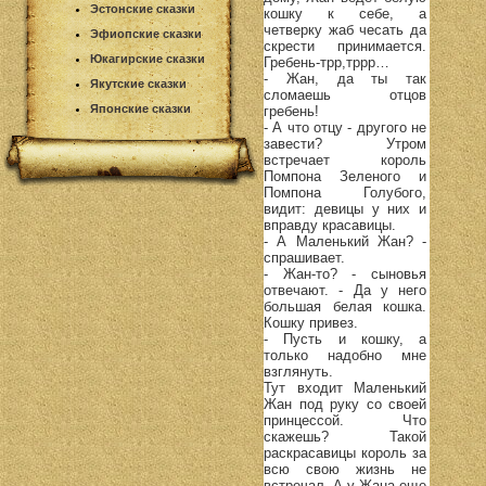
Эстонские сказки
кошку к себе, а
четверку жаб чесать да
Эфиопские сказки
скрести принимается.
Юкагирские сказки
Гребень-трр,тррр…
- Жан, да ты так
Якутские сказки
сломаешь отцов
Японские сказки
гребень!
- А что отцу - другого не
завести? Утром
встречает король
Помпона Зеленого и
Помпона Голубого,
видит: девицы у них и
вправду красавицы.
- А Маленький Жан? -
спрашивает.
- Жан-то? - сыновья
отвечают. - Да у него
большая белая кошка.
Кошку привез.
- Пусть и кошку, а
только надобно мне
взглянуть.
Тут входит Маленький
Жан под руку со своей
принцессой. Что
скажешь? Такой
раскрасавицы король за
всю свою жизнь не
встречал. А у Жана еще