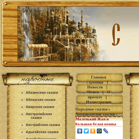
Главная
страница
|
Новости
|
Поиск
|
О
Абазинские сказки
проекте
|
Абхазские сказки
Иллюстрации
Аварские сказки
Народные сказки
»
Американские сказки
:
Австралийские
сказки
Маленький Жан и
большая белая кошка
Австрийские сказки
Адыгейские сказки