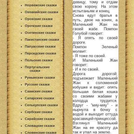
девицу, тому и отдам
Норвежские сказки
свою корону. На этом
испытаньям и конец.
Океанийские сказки
Снова едут братья в
Орокские сказки
путь, двое на конях, а
Маленький Жан на
Орочские сказки
своей жабе. Помпон
Осетинские сказки
Голубой говорит:
- Я опять по своей
Пакистанские сказки
дороге.
Помпон Зеленый
Папуасские сказки
молвит:
Персидские сказки
- Я тоже по своей.
И Маленький Жан
Польские сказки
говорит:
Португальские
- И я по своей.
сказки
Дорога дорогой;
Румынские сказки
подъезжает Маленький
Жан к соломенной
Русские сказки
избушке и видит: опять
большая белая кошка
Саамские сказки
со своими жабами у
Саларские сказки
колодца трудится.
Вдруг - “мяу-мяу” - и
Селькупские сказки
нырнула в бочку с
Сербские сказки
водой и выходит оттуда
красавицей-принцессой.
Сирийские сказки
Взглянул Маленький
Словацкие сказки
Жан на ее красоту да
так и упал на землю.
Словенские сказки