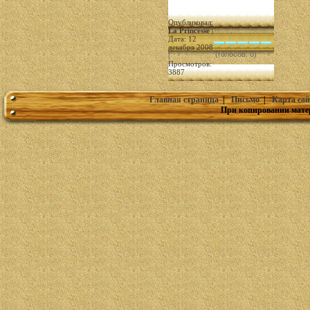
Опубликовал:
La Princesse
|
Дата: 12
декабря 2008
(голосов: 0)
|
Просмотров:
3887
Главная страница
|
Письмо
|
Карта сай
При копировании мате