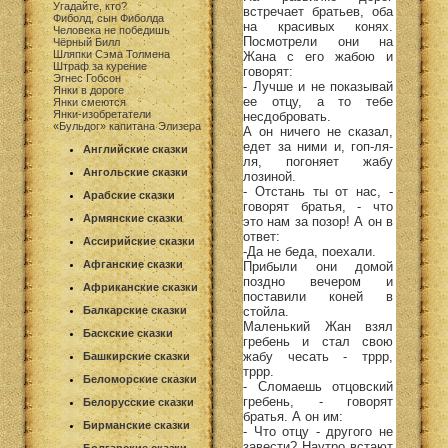
Угадайте, кто?
встречает братьев, оба
Фиболд, сын Фиболда
на красивых конях.
Человека не победишь
Посмотрели они на
Чёрный Билл
Шляпки Сэма Толмена
Жана с его жабою и
Штраф за курение
говорят:
Эгнес Гобсон
- Лучше и не показывай
Янки в дороге
ее отцу, а то тебе
Янки смеются
Янки-изобретатели
несдобровать.
«Бульдог» капитана Элизера
А он ничего не сказал,
едет за ними и, гоп-ля-
Английские сказки
ля, погоняет жабу
Ангольские сказки
лозиной.
- Отстань ты от нас, -
Арабские сказки
говорят братья, - что
Армянские сказки
это нам за позор! А он в
ответ:
Ассирийские сказки
-Да не беда, поехали.
Афганские сказки
Прибыли они домой
поздно вечером и
Африканские сказки
поставили коней в
стойла.
Балкарские сказки
Маленький Жан взял
Баскские сказки
гребень и стал свою
жабу чесать - тррр,
Башкирские сказки
тррр.
Беломорские сказки
- Сломаешь отцовский
гребень, - говорят
Белорусские сказки
братья. А он им:
Бирманские сказки
- Что отцу - другого не
завести? Наутро встают