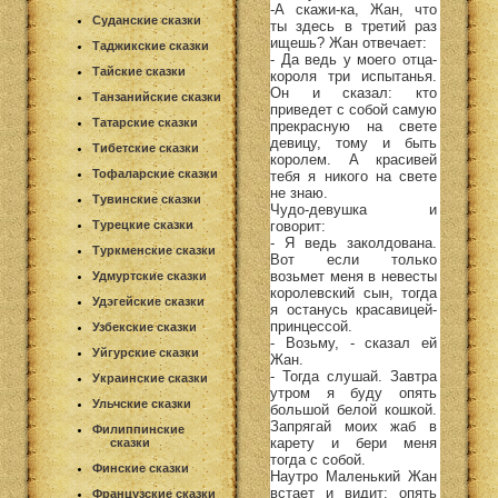
-А скажи-ка, Жан, что
Суданские сказки
ты здесь в третий раз
ищешь? Жан отвечает:
Таджикские сказки
- Да ведь у моего отца-
Тайские сказки
короля три испытанья.
Он и сказал: кто
Танзанийские сказки
приведет с собой самую
Татарские сказки
прекрасную на свете
девицу, тому и быть
Тибетские сказки
королем. А красивей
Тофаларские сказки
тебя я никого на свете
не знаю.
Тувинские сказки
Чудо-девушка и
говорит:
Турецкие сказки
- Я ведь заколдована.
Туркменские сказки
Вот если только
возьмет меня в невесты
Удмуртские сказки
королевский сын, тогда
Удэгейские сказки
я останусь красавицей-
принцессой.
Узбекские сказки
- Возьму, - сказал ей
Уйгурские сказки
Жан.
- Тогда слушай. Завтра
Украинские сказки
утром я буду опять
Ульчские сказки
большой белой кошкой.
Запрягай моих жаб в
Филиппинские
карету и бери меня
сказки
тогда с собой.
Финские сказки
Наутро Маленький Жан
встает и видит: опять
Французские сказки