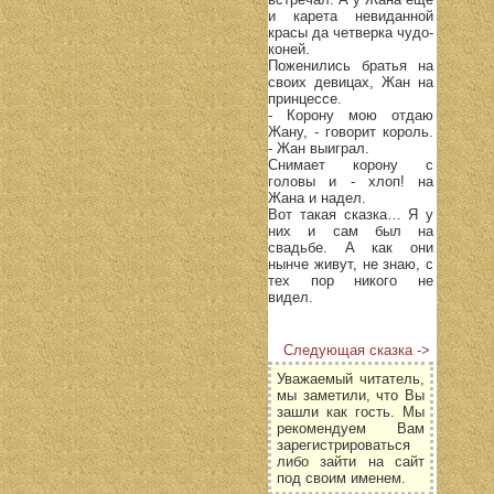
и карета невиданной
красы да четверка чудо-
коней.
Поженились братья на
своих девицах, Жан на
принцессе.
- Корону мою отдаю
Жану, - говорит король.
- Жан выиграл.
Снимает корону с
головы и - хлоп! на
Жана и надел.
Вот такая сказка… Я у
них и сам был на
свадьбе. А как они
нынче живут, не знаю, с
тех пор никого не
видел.
Следующая сказка ->
Уважаемый читатель,
мы заметили, что Вы
зашли как гость. Мы
рекомендуем Вам
зарегистрироваться
либо зайти на сайт
под своим именем.