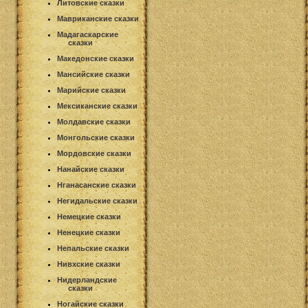
Литовские сказки
Мавриканские сказки
Мадагаскарские
сказки
Македонские сказки
Мансийские сказки
Марийские сказки
Мексиканские сказки
Молдавские сказки
Монгольские сказки
Мордовские сказки
Нанайские сказки
Нганасанские сказки
Негидальские сказки
Немецкие сказки
Ненецкие сказки
Непальские сказки
Нивхские сказки
Нидерландские
сказки
Ногайские сказки