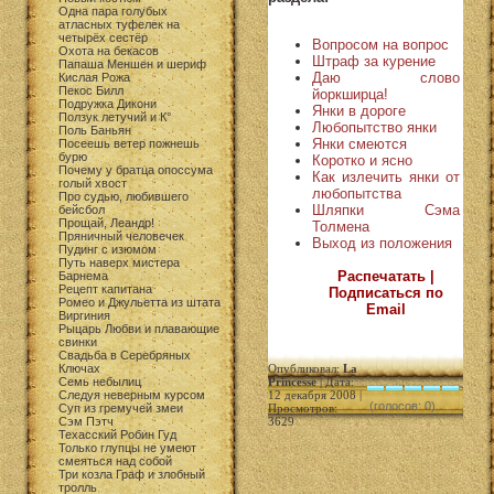
Одна пара голубых
атласных туфелек на
четырёх сестёр
Вопросом на вопрос
Охота на бекасов
Штраф за курение
Папаша Меншен и шериф
Даю слово
Кислая Рожа
Пекос Билл
йоркширца!
Подружка Дикони
Янки в дороге
Ползук летучий и К°
Любопытство янки
Поль Баньян
Янки смеются
Посеешь ветер пожнешь
бурю
Коротко и ясно
Почему у братца опоссума
Как излечить янки от
голый хвост
любопытства
Про судью, любившего
Шляпки Сэма
бейсбол
Прощай, Леандр!
Толмена
Пряничный человечек
Выход из положения
Пудинг с изюмом
Путь наверх мистера
Распечатать |
Барнема
Рецепт капитана
Подписаться по
Ромео и Джульетта из штата
Email
Виргиния
Рыцарь Любви и плавающие
свинки
Свадьба в Серебряных
Ключах
Опубликовал:
La
Семь небылиц
Princesse
| Дата:
Следуя неверным курсом
12 декабря 2008 |
(голосов: 0)
Суп из гремучей змеи
Просмотров:
Сэм Пэтч
3629
Техасский Робин Гуд
Только глупцы не умеют
смеяться над собой
Три козла Граф и злобный
тролль