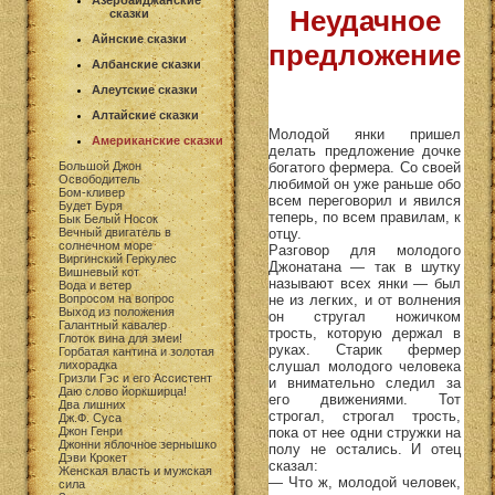
Азербайджанские
Неудачное
сказки
Айнские сказки
предложение
Албанские сказки
Алеутские сказки
Алтайские сказки
Молодой янки пришел
Американские сказки
делать предложение дочке
богатого фермера. Со своей
Большой Джон
Освободитель
любимой он уже раньше обо
Бом-кливер
всем переговорил и явился
Будет Буря
теперь, по всем правилам, к
Бык Белый Носок
отцу.
Вечный двигатель в
солнечном море
Разговор для молодого
Виргинский Геркулес
Джонатана — так в шутку
Вишневый кот
называют всех янки — был
Вода и ветер
не из легких, и от волнения
Вопросом на вопрос
Выход из положения
он стругал ножичком
Галантный кавалер
трость, которую держал в
Глоток вина для змеи!
руках. Старик фермер
Горбатая кантина и золотая
слушал молодого человека
лихорадка
Гризли Гэс и его Ассистент
и внимательно следил за
Даю слово йоркширца!
его движениями. Тот
Два лишних
строгал, строгал трость,
Дж.Ф. Суса
пока от нее одни стружки на
Джон Генри
Джонни яблочное зернышко
полу не остались. И отец
Дэви Крокет
сказал:
Женская власть и мужская
— Что ж, молодой человек,
сила