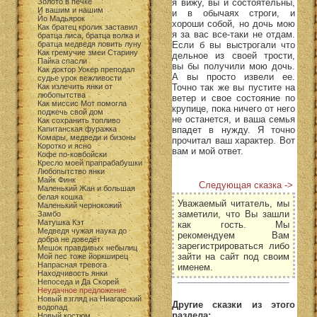
я вижу, вы и состоятельны,
Золото в печке
И вашим и нашим
и в обычаях строги, и
Йо Мадьярок
хороши собой, но дочь мою
Как братец кролик заставил
я за вас все-таки не отдам.
братца лиса, братца волка и
Если б вы выстрогали что
братца медведя ловить луну
Как гремучие змеи Старину
дельное из своей трости,
Пайка спасли
вы бы получили мою дочь.
Как доктор Уокер преподал
А вы просто извели ее.
судье урок вежливости
Точно так же вы пустите на
Как излечить янки от
любопытства
ветер и свое состояние по
Как миссис Мот помогла
крупице, пока ничего от него
поджечь свой дом
не останется, и ваша семья
Как сохранить топливо
впадет в нужду. Я точно
Капитанская фуражка
Комары, медведи и бизоны
прочитал ваш характер. Вот
Коротко и ясно
вам и мой ответ.
Кофе по-ковбойски
Кресло моей прапрабабушки
Любопытство янки
Майк Финк
Следующая сказка ->
Маленький Жан и большая
белая кошка
Уважаемый читатель, мы
Маленький чернокожий
заметили, что Вы зашли
Замбо
Матушка Кэт
как гость. Мы
Медведя чужая наука до
рекомендуем Вам
добра не доведёт
зарегистрироваться либо
Мешок правдивых небылиц
зайти на сайт под своим
Мой пес тоже йоркширец
Напрасная тревога
именем.
Находчивость янки
Непоседа и Да Скорей
Неудачное предложение
Новый взгляд на Ниагарский
Другие сказки из этого
водопад
раздела:
Новый костюм