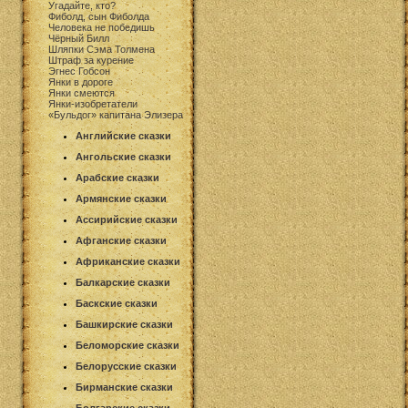
Угадайте, кто?
Фиболд, сын Фиболда
Человека не победишь
Чёрный Билл
Шляпки Сэма Толмена
Штраф за курение
Эгнес Гобсон
Янки в дороге
Янки смеются
Янки-изобретатели
«Бульдог» капитана Элизера
Английские сказки
Ангольские сказки
Арабские сказки
Армянские сказки
Ассирийские сказки
Афганские сказки
Африканские сказки
Балкарские сказки
Баскские сказки
Башкирские сказки
Беломорские сказки
Белорусские сказки
Бирманские сказки