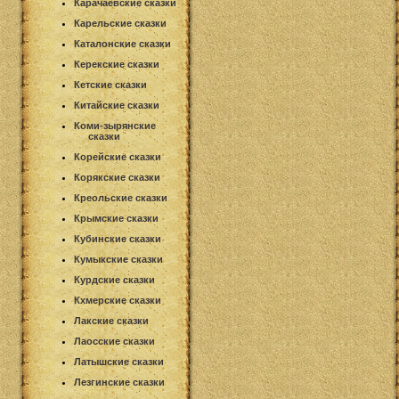
Карачаевские сказки
Карельские сказки
Каталонские сказки
Керекские сказки
Кетские сказки
Китайские сказки
Коми-зырянские
сказки
Корейские сказки
Корякские сказки
Креольские сказки
Крымские сказки
Кубинские сказки
Кумыкские сказки
Курдские сказки
Кхмерские сказки
Лакские сказки
Лаосские сказки
Латышские сказки
Лезгинские сказки