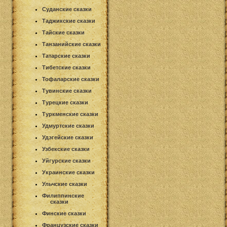
Суданские сказки
Таджикские сказки
Тайские сказки
Танзанийские сказки
Татарские сказки
Тибетские сказки
Тофаларские сказки
Тувинские сказки
Турецкие сказки
Туркменские сказки
Удмуртские сказки
Удэгейские сказки
Узбекские сказки
Уйгурские сказки
Украинские сказки
Ульчские сказки
Филиппинские
сказки
Финские сказки
Французские сказки