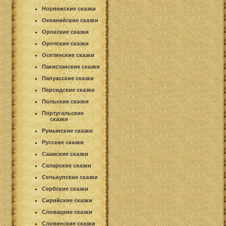
Норвежские сказки
Океанийские сказки
Орокские сказки
Орочские сказки
Осетинские сказки
Пакистанские сказки
Папуасские сказки
Персидские сказки
Польские сказки
Португальские
сказки
Румынские сказки
Русские сказки
Саамские сказки
Саларские сказки
Селькупские сказки
Сербские сказки
Сирийские сказки
Словацкие сказки
Словенские сказки