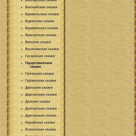
Болгарские сказки
Боснийские сказки
Бразильские сказки
Бурятские сказки
Бушменские сказки
Венгерские сказки
Вепские сказки
Вьетнамские сказки
Гагаузские сказки
Герцеговинские
сказки
Греческие сказки
Грузинские сказки
Даосские сказки
Даргинские сказки
Датские сказки
Долганские сказки
Дунганские сказки
Еврейские сказки
Египетские сказки