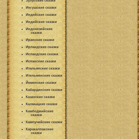
Зулусские сказки
Ингушские сказки
Индейские сказки
Индийские сказки
Индонезийские
сказки
Иранские сказки
Ирландские сказки
Исландские сказки
Испанские сказки
Итальянские сказки
Ительменские сказки
Йеменские сказки
Кабардинские сказки
Казахские сказки
Калмыцкие сказки
Камбоджийские
сказки
Кампучийские сказки
Каракалпакские
сказки