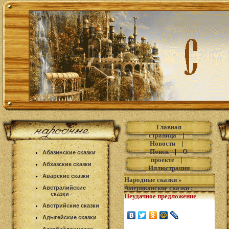
Главная
страница
|
Новости
|
Поиск
|
О
Абазинские сказки
проекте
|
Абхазские сказки
Иллюстрации
Аварские сказки
Народные сказки
»
Американские сказки
:
Австралийские
сказки
Неудачное предложение
Австрийские сказки
Адыгейские сказки