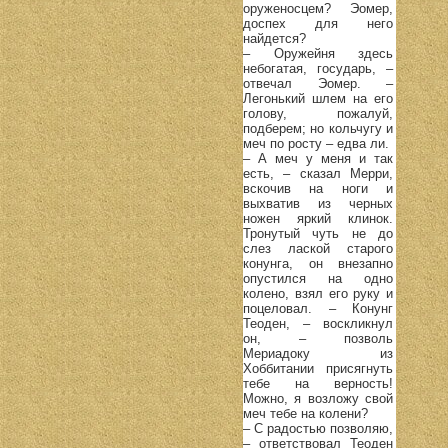
оруженосцем? Эомер,
доспех для него
найдется?
– Оружейня здесь
небогатая, государь, –
отвечал Эомер. –
Легонький шлем на его
голову, пожалуй,
подберем; но кольчугу и
меч по росту – едва ли.
– А меч у меня и так
есть, – сказал Мерри,
вскочив на ноги и
выхватив из черных
ножен яркий клинок.
Тронутый чуть не до
слез лаской старого
конунга, он внезапно
опустился на одно
колено, взял его руку и
поцеловал. – Конунг
Теоден, – воскликнул
он, – позволь
Мериадоку из
Хоббитании присягнуть
тебе на верность!
Можно, я возложу свой
меч тебе на колени?
– С радостью позволяю,
– ответствовал Теоден