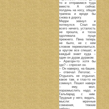
то и отправимся туда
вместе. А сейчас
полдень на носу, общая
трапеза и вроде бы
снова в дорогу.
Мерри зевнул и
потянулся. Спал он
всего ничего, усталость
не прошла, и тоска
одолевала пуще
прежнего. Пина теперь
не было, не с кем
словом перемолвиться,
а кругом все спешат, и
каждый знает куда –
один он дурак дураком.
– Арагорн-то хотя бы
где? – спросил он.
– Он наверху, на башне,
– отвечал Леголас. –
Отдыхать не отдыхал,
какое там, и глаз-то не
сомкнул. Пошел наверх
– ему, мол,
поразмыслить надо; и
Гальбарад с ним.
Трудные у него, видать,
мысли: мрачные
сомнения, тяжкие
заботы.