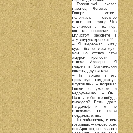
– Говори же! – сказал
наконец Леголас. –
Говори, может,
полегчает, светлее
станет на сердце! Что
случилось с тех пор,
как мы приехали на
мглистом рассвете в
эту хмурую крепость?
– Я выдержал битву
куда более жестокую,
чем на стенах этой
хмурой крепости, –
отвечал Арагорн. – Я
глядел в Ортханкский
камень, друзья мои.
– Ты глядел в эту
проклятую колдовскую
штуковину? – вскричал
Гимли с ужасом и
недоумением. – Он...
Враг у тебя что-нибудь
выведал? Ведь даже
Гэндальф и тот не
отважился на такой
поединок, а ты...
– Ты забываешь, с кем
говоришь, – сурово осек
его Арагорн, и глаза его