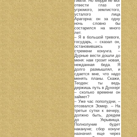
Гимли. Но Мерри не мог
отвести глаз от
угрюмого, землистого,
усталого лица
Арагорна: он за одну
ночь словно бы
состарился на много
лет.
– Я в большой тревоге,
государь, – сказал он,
остановившись у
стремени конунга. –
Дурные вести дошли до
меня: нам грозит новая,
нежданная беда. Я
долго размышлял, и
сдается мне, что надо
менять планы. Скажи,
Теоден: ты ведь
держишь путь в Дунхерг
– сколько времени он
займет?
– Уже час пополудни, –
отозвался Эомер. – На
третьи сутки к вечеру,
должно быть, доедем
до Укрывища.
Полнолуние будет
накануне; сбор конунг
назначил еще через