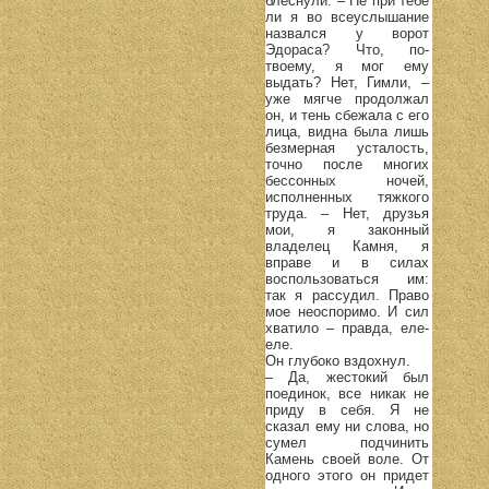
блеснули. – Не при тебе
ли я во всеуслышание
назвался у ворот
Эдораса? Что, по-
твоему, я мог ему
выдать? Нет, Гимли, –
уже мягче продолжал
он, и тень сбежала с его
лица, видна была лишь
безмерная усталость,
точно после многих
бессонных ночей,
исполненных тяжкого
труда. – Нет, друзья
мои, я законный
владелец Камня, я
вправе и в силах
воспользоваться им:
так я рассудил. Право
мое неоспоримо. И сил
хватило – правда, еле-
еле.
Он глубоко вздохнул.
– Да, жестокий был
поединок, все никак не
приду в себя. Я не
сказал ему ни слова, но
сумел подчинить
Камень своей воле. От
одного этого он придет