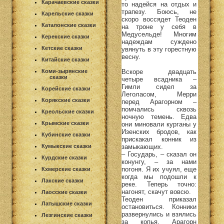
Карачаевские сказки
то надейся на отдых и
трапезу. Боюсь, не
Карельские сказки
скоро воссядет Теоден
Каталонские сказки
на троне у себя в
Медусельде! Многим
Керекские сказки
надеждам суждено
Кетские сказки
увянуть в эту горестную
весну.
Китайские сказки
Вскоре двадцать
Коми-зырянские
сказки
четыре всадника –
Гимли сидел за
Корейские сказки
Леголасом, Мерри
Корякские сказки
перед Арагорном –
помчались сквозь
Креольские сказки
ночную темень. Едва
Крымские сказки
они миновали курганы у
Изенских бродов, как
Кубинские сказки
прискакал конник из
замыкающих.
Кумыкские сказки
– Государь, – сказал он
Курдские сказки
конунгу, – за нами
погоня. Я их учуял, еще
Кхмерские сказки
когда мы подошли к
Лакские сказки
реке. Теперь точно:
нагонят, скачут вовсю.
Лаосские сказки
Теоден приказал
Латышские сказки
остановиться. Конники
развернулись и взялись
Лезгинские сказки
за копья. Арагорн