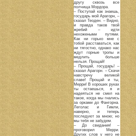
другу сквозь все
полчища Мордора.
– Поступай как знаешь,
государь мой Арагорн, –
сказал Теоден. – Видно,
и правда таков твой
жребий – идти
нехожеными путями.
Как ни горько мне с
тобой расставаться, как
ни тягостно, однако нас
ждут горные тропы и
медлить больше
нельзя. Прощай!
– Прощай, государь! –
сказал Арагорн. – Скачи
навстречу великой
славе! Прощай и ты,
Мерри! В хороших руках
ты остаешься, я и
надеяться не смел на
такое, когда мы гнались
за орками до Фангорна.
Леголас и Гимли,
наверно, и теперь
последуют за мною; но
мы тебя не забудем.
– До свидания! –
проговорил Мерри.
Других слов у него не