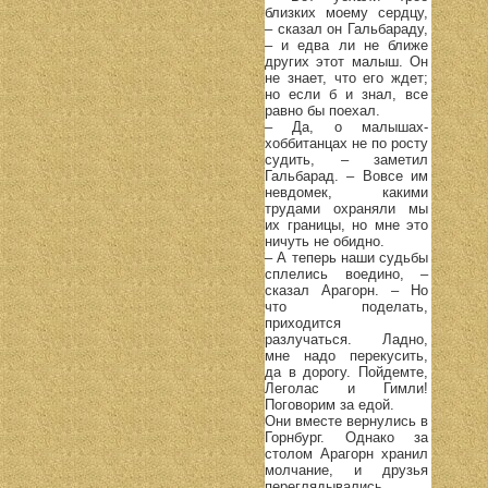
близких моему сердцу,
– сказал он Гальбараду,
– и едва ли не ближе
других этот малыш. Он
не знает, что его ждет;
но если б и знал, все
равно бы поехал.
– Да, о малышах-
хоббитанцах не по росту
судить, – заметил
Гальбарад. – Вовсе им
невдомек, какими
трудами охраняли мы
их границы, но мне это
ничуть не обидно.
– А теперь наши судьбы
сплелись воедино, –
сказал Арагорн. – Но
что поделать,
приходится
разлучаться. Ладно,
мне надо перекусить,
да в дорогу. Пойдемте,
Леголас и Гимли!
Поговорим за едой.
Они вместе вернулись в
Горнбург. Однако за
столом Арагорн хранил
молчание, и друзья
переглядывались.