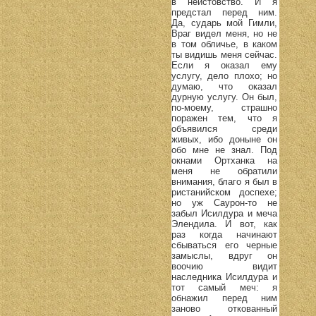
в неистовство. И я
предстал перед ним.
Да, сударь мой Гимли,
Враг видел меня, но не
в том обличье, в каком
ты видишь меня сейчас.
Если я оказал ему
услугу, дело плохо; но
думаю, что оказал
дурную услугу. Он был,
по-моему, страшно
поражен тем, что я
объявился среди
живых, ибо доныне он
обо мне не знал. Под
окнами Ортханка на
меня не обратили
внимания, благо я был в
ристанийском доспехе;
но уж Саурон-то не
забыл Исилдура и меча
Элендила. И вот, как
раз когда начинают
сбываться его черные
замыслы, вдруг он
воочию видит
наследника Исилдура и
тот самый меч: я
обнажил перед ним
заново откованный