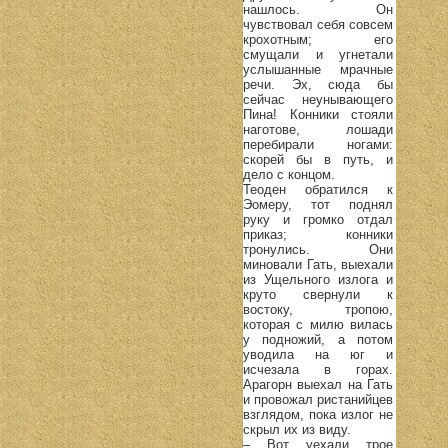
нашлось. Он
чувствовал себя совсем
крохотным; его
смущали и угнетали
услышанные мрачные
речи. Эх, сюда бы
сейчас неунывающего
Пина! Конники стояли
наготове, лошади
перебирали ногами:
скорей бы в путь, и
дело с концом.
Теоден обратился к
Эомеру, тот поднял
руку и громко отдал
приказ; конники
тронулись. Они
миновали Гать, выехали
из Ущельного излога и
круто свернули к
востоку, тропою,
которая с милю вилась
у подножий, а потом
уводила на юг и
исчезала в горах.
Арагорн выехал на Гать
и провожал ристанийцев
взглядом, пока излог не
скрыл их из виду.
– Вот уехали трое