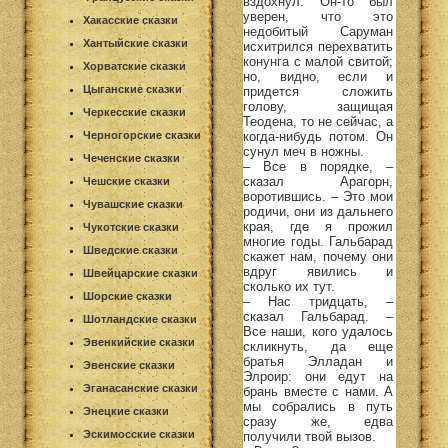
вздохнул. Он-то был
уверен, что это
Хакасские сказки
недобитый Саруман
Хантыйские сказки
исхитрился перехватить
конунга с малой свитой;
Хорватские сказки
но, видно, если и
Цыганские сказки
придется сложить
голову, защищая
Черкесские сказки
Теодена, то не сейчас, а
когда-нибудь потом. Он
Черногорские сказки
сунул меч в ножны.
Чеченские сказки
– Все в порядке, –
сказал Арагорн,
Чешские сказки
воротившись. – Это мои
Чувашские сказки
родичи, они из дальнего
края, где я прожил
Чукотские сказки
многие годы. Гальбарад
Шведские сказки
скажет нам, почему они
вдруг явились и
Швейцарские сказки
сколько их тут.
Шорские сказки
– Нас тридцать, –
сказал Гальбарад. –
Шотландские сказки
Все наши, кого удалось
Эвенкийские сказки
скликнуть, да еще
братья Элладан и
Эвенские сказки
Элроир: они едут на
Эганасанские сказки
брань вместе с нами. А
мы собрались в путь
Энецкие сказки
сразу же, едва
Эскимосские сказки
получили твой вызов.