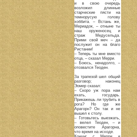
и в свою очередь
возложил длинные
старческие пясти на
темнорусую голову
хоббита. – Встань же,
Мериадок, – отныне ты
наш оруженосец и
страж Медусельда.
Прими свой меч – да
послужит он на благо
Ристании!
– Теперь ты мне вместо
отца, – сказал Мерри.
– Боюсь, ненадолго, –
отозвался Теоден.
За трапезой шел общий
разговор; наконец
Эомер сказал:
– Скоро уж пора нам
ехать, государь.
Прикажешь ли трубить в
рога? Но где же
Арагорн? Он так и не
вышел к столу.
– Готовьтесь выезжать,
– велел Теоден, – и
оповестите Арагорна,
что время на исходе.
Конунг с Мерри и