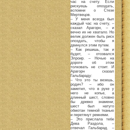
час на счету. Если
рискуешь опоздать,
вспомни о Стезе
Мертвецов.
– У меня всегда был
каждый час на счету, –
сказал Арагорн, – и
вечно их не хватало. Но
велик должен быть риск
опоздать, чтобы я
двинулся этим путем.
– Как решишь, так и
будет, – отозвался
Элроир. – Ночью на
дороге об этом
толковать не стоит. И
Арагорн сказал
Гальбараду:
– Что это ты везешь,
родич? – ибо он
заметил, что в руке у
него не копье, а
длинный шест, словно
бы древко знамени;
шест был натуго
обмотан темной тканью
и перетянут ремнями.
– Это прислала тебе
Дева Раздола, –
отвечал Гальбарад. –