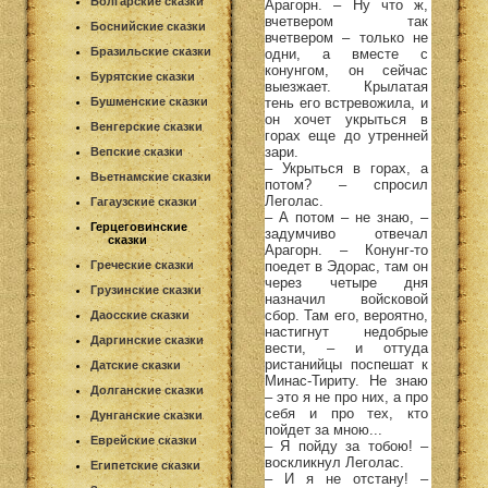
Болгарские сказки
Арагорн. – Ну что ж,
вчетвером так
Боснийские сказки
вчетвером – только не
Бразильские сказки
одни, а вместе с
конунгом, он сейчас
Бурятские сказки
выезжает. Крылатая
тень его встревожила, и
Бушменские сказки
он хочет укрыться в
Венгерские сказки
горах еще до утренней
зари.
Вепские сказки
– Укрыться в горах, а
Вьетнамские сказки
потом? – спросил
Леголас.
Гагаузские сказки
– А потом – не знаю, –
Герцеговинские
задумчиво отвечал
сказки
Арагорн. – Конунг-то
поедет в Эдорас, там он
Греческие сказки
через четыре дня
Грузинские сказки
назначил войсковой
сбор. Там его, вероятно,
Даосские сказки
настигнут недобрые
Даргинские сказки
вести, – и оттуда
ристанийцы поспешат к
Датские сказки
Минас-Тириту. Не знаю
Долганские сказки
– это я не про них, а про
себя и про тех, кто
Дунганские сказки
пойдет за мною...
Еврейские сказки
– Я пойду за тобою! –
воскликнул Леголас.
Египетские сказки
– И я не отстану! –