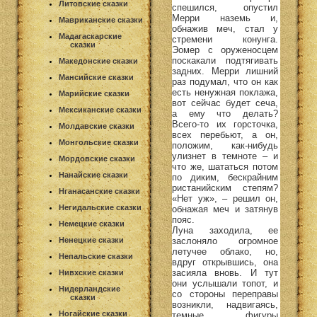
Литовские сказки
спешился, опустил
Мерри наземь и,
Мавриканские сказки
обнажив меч, стал у
Мадагаскарские
стремени конунга.
сказки
Эомер с оруженосцем
поскакали подтягивать
Македонские сказки
задних. Мерри лишний
Мансийские сказки
раз подумал, что он как
есть ненужная поклажа,
Марийские сказки
вот сейчас будет сеча,
Мексиканские сказки
а ему что делать?
Всего-то их горсточка,
Молдавские сказки
всех перебьют, а он,
Монгольские сказки
положим, как-нибудь
улизнет в темноте – и
Мордовские сказки
что же, шататься потом
Нанайские сказки
по диким, бескрайним
ристанийским степям?
Нганасанские сказки
«Нет уж», – решил он,
Негидальские сказки
обнажая меч и затянув
пояс.
Немецкие сказки
Луна заходила, ее
заслоняло огромное
Ненецкие сказки
летучее облако, но,
Непальские сказки
вдруг открывшись, она
засияла вновь. И тут
Нивхские сказки
они услышали топот, и
Нидерландские
со стороны переправы
сказки
возникли, надвигаясь,
Ногайские сказки
темные фигуры