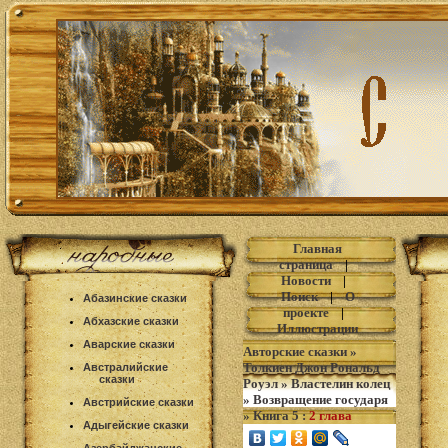
Главная
страница
|
Новости
|
Поиск
|
О
Абазинские сказки
проекте
|
Абхазские сказки
Иллюстрации
Аварские сказки
Авторские сказки
»
Толкиен Джон Рональд
Австралийские
сказки
Роуэл
»
Властелин колец
»
Возвращение государя
Австрийские сказки
»
Книга 5
:
2 глава
Адыгейские сказки