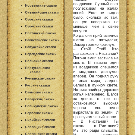
всадников. Лунный свет
Норвежские сказки
поблескивал на жалах
копий. Еще не видно
Океанийские сказки
было, сколько их там,
Орокские сказки
но уж наверняка не
меньше, чем в свите
Орочские сказки
конунга.
Осетинские сказки
Когда они приблизились
шагов на пятьдесят,
Пакистанские сказки
Эомер громко крикнул:
Папуасские сказки
– Стой! Стой! Кто
разъезжает в Ристании?
Персидские сказки
Погоня вмиг застыла на
Польские сказки
месте. В тишине один
из всадников спешился
Португальские
и медленно двинулся
сказки
вперед. Он поднял руку
Румынские сказки
в знак мира, ладонь
белела в лунном свете.
Русские сказки
Но ристанийцы держали
Саамские сказки
копья наперевес. Шагов
за десять от них он
Саларские сказки
остановился: высокая
Селькупские сказки
черная тень точно
вырастала из земли. И
Сербские сказки
прозвучал ясный голос:
Сирийские сказки
– В Ристании? Ты
сказал – в Ристании?
Словацкие сказки
Мы это рады слышать.
Словенские сказки
Мы издалека