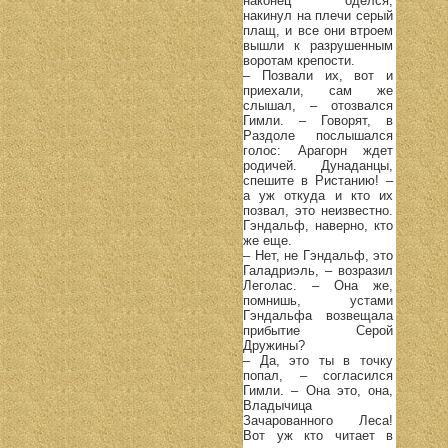
наконец оделся,
накинул на плечи серый
плащ, и все они втроем
вышли к разрушенным
воротам крепости.
– Позвали их, вот и
приехали, сам же
слышал, – отозвался
Гимли. – Говорят, в
Раздоле послышался
голос: Арагорн ждет
родичей. Дунаданцы,
спешите в Ристанию! –
а уж откуда и кто их
позвал, это неизвестно.
Гэндальф, наверно, кто
же еще.
– Нет, не Гэндальф, это
Галадриэль, – возразил
Леголас. – Она же,
помнишь, устами
Гэндальфа возвещала
прибытие Серой
Дружины?
– Да, это ты в точку
попал, – согласился
Гимли. – Она это, она,
Владычица
Зачарованного Леса!
Вот уж кто читает в