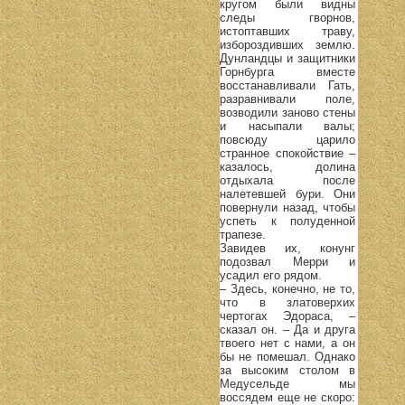
кругом были видны
следы гворнов,
истоптавших траву,
избороздивших землю.
Дунландцы и защитники
Горнбурга вместе
восстанавливали Гать,
разравнивали поле,
возводили заново стены
и насыпали валы;
повсюду царило
странное спокойствие –
казалось, долина
отдыхала после
налетевшей бури. Они
повернули назад, чтобы
успеть к полуденной
трапезе.
Завидев их, конунг
подозвал Мерри и
усадил его рядом.
– Здесь, конечно, не то,
что в златоверхих
чертогах Эдораса, –
сказал он. – Да и друга
твоего нет с нами, а он
бы не помешал. Однако
за высоким столом в
Медусельде мы
воссядем еще не скоро: