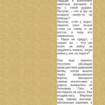
сердцах и выполняет
заветные желания! А
мы с тобой дураки,
Леголас, – что ж мы не
позвали своих-то на
помощь?
Леголас, стоя у ворот,
обратил свои ясные
глаза на север и на
восток, и лицо его
омрачилось.
– Наши не придут, –
сказал он. – Что им
ехать на войну за
тридевять земель, когда
война у них на пороге?
Они еще немного
погуляли, обсуждая
происшествия давешней
битвы, потом вышли
через разрушенные
ворота, миновали
свежие могильники у
дороги, выбрались на
Хельмову Гать и
поглядели на излог. Уже
воздвиглась Мертвая
гора, черная, высокая,
обложенная камнями, а