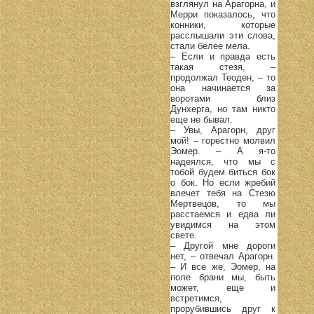
взглянул на Арагорна, и
Мерри показалось, что
конники, которые
расслышали эти слова,
стали белее мела.
– Если и правда есть
такая стезя, –
продолжал Теоден, – то
она начинается за
воротами близ
Дунхерга, но там никто
еще не бывал.
– Увы, Арагорн, друг
мой! – горестно молвил
Эомер. – А я-то
надеялся, что мы с
тобой будем биться бок
о бок. Но если жребий
влечет тебя на Стезю
Мертвецов, то мы
расстаемся и едва ли
увидимся на этом
свете.
– Другой мне дороги
нет, – отвечал Арагорн.
– И все же, Эомер, на
поле брани мы, быть
может, еще и
встретимся,
прорубившись друг к