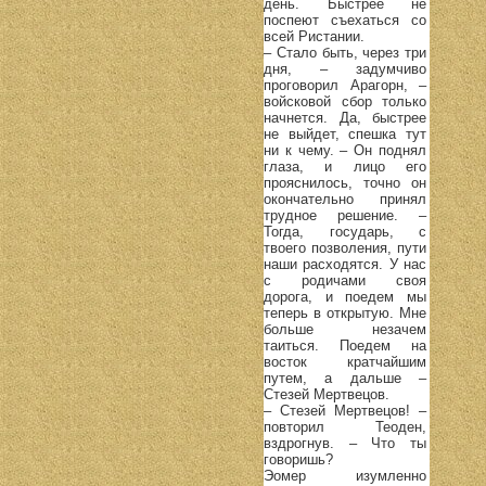
день. Быстрее не
поспеют съехаться со
всей Ристании.
– Стало быть, через три
дня, – задумчиво
проговорил Арагорн, –
войсковой сбор только
начнется. Да, быстрее
не выйдет, спешка тут
ни к чему. – Он поднял
глаза, и лицо его
прояснилось, точно он
окончательно принял
трудное решение. –
Тогда, государь, с
твоего позволения, пути
наши расходятся. У нас
с родичами своя
дорога, и поедем мы
теперь в открытую. Мне
больше незачем
таиться. Поедем на
восток кратчайшим
путем, а дальше –
Стезей Мертвецов.
– Стезей Мертвецов! –
повторил Теоден,
вздрогнув. – Что ты
говоришь?
Эомер изумленно