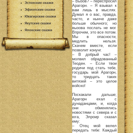
– Вызов? – переспросил
Эстонские сказки
Арагорн. – Я взывал к
вам лишь в мыслях.
Эфиопские сказки
Думал я о вас, правда,
Юкагирские сказки
часто, и нынче даже
больше обычного; но
Якутские сказки
вызова послать не мог.
Японские сказки
Впрочем, это все потом.
Мы в опасности,
медлить нельзя.
Скачем вместе, если
позволит конунг.
– В добрый час! –
молвил обрадованный
Теоден. – Если твои
родичи под стать тебе,
государь мой Арагорн,
то тридцать таких
витязей – это целое
войско!
Поскакали дальше;
Арагорн ехал с
дунаданцами, и, когда
они обменялись
новостями с севера и с
юга, Элроир сказал
ему:
– Отец мой велел
передать тебе: Каждый