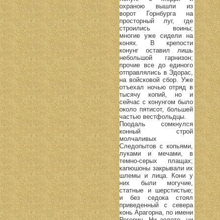
охраною вышли из
ворот Горнбурга на
просторный луг, где
строились воины;
многие уже сидели на
конях. В крепости
конунг оставил лишь
небольшой гарнизон;
прочие все до единого
отправлялись в Эдорас,
на войсковой сбор. Уже
отъехал ночью отряд в
тысячу копий, но и
сейчас с конунгом было
около пятисот, большей
частью вестфольдцы.
Поодаль сомкнулся
конный строй
молчаливых
Следопытов с копьями,
луками и мечами, в
темно-серых плащах;
капюшоны закрывали их
шлемы и лица. Кони у
них были могучие,
статные и шерстистые;
и без седока стоял
приведенный с севера
конь Арагорна, по имени
Рогерин. Ни золото, ни