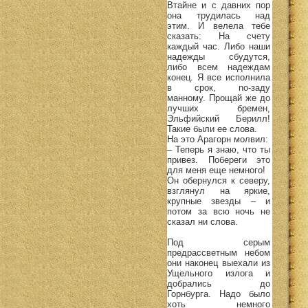
Втайне и с давних пор
она трудилась над
этим. И велела тебе
сказать: На счету
каждый час. Либо наши
надежды сбудутся,
либо всем надеждам
конец. Я все исполнила
в срок, no-заду
манному. Прощай же до
лучших бремен,
Эльфийский Берилл!
Такие были ее слова.
На это Арагорн молвил:
– Теперь я знаю, что ты
привез. Побереги это
для меня еще немного!
Он обернулся к северу,
взглянул на яркие,
крупные звезды – и
потом за всю ночь не
сказал ни слова.
Под серым
предрассветным небом
они наконец выехали из
Ущельного излога и
добрались до
Горнбурга. Надо было
хоть немного