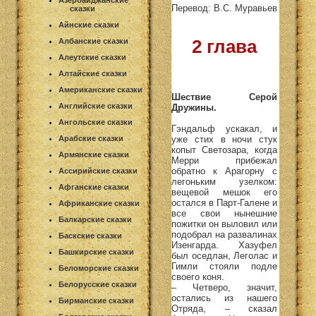
Азербайджанские
Перевод: В.С. Муравьев
сказки
Айнские сказки
2 глава
Албанские сказки
Алеутские сказки
Алтайские сказки
Американские сказки
Шествие Серой
Английские сказки
Дружины.
Ангольские сказки
Гэндальф ускакал, и
уже стих в ночи стук
Арабские сказки
копыт Светозара, когда
Армянские сказки
Мерри прибежал
обратно к Арагорну с
Ассирийские сказки
легоньким узелком:
Афганские сказки
вещевой мешок его
остался в Парт-Галене и
Африканские сказки
все свои нынешние
Балкарские сказки
пожитки он выловил или
подобрал на развалинах
Баскские сказки
Изенгарда. Хазуфел
Башкирские сказки
был оседлан, Леголас и
Гимли стояли подле
Беломорские сказки
своего коня.
Белорусские сказки
– Четверо, значит,
остались из нашего
Бирманские сказки
Отряда, – сказал