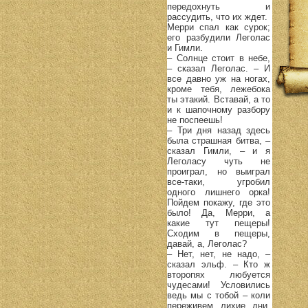
передохнуть и
рассудить, что их ждет.
Мерри спал как сурок;
его разбудили Леголас
и Гимли.
– Солнце стоит в небе,
– сказал Леголас. – И
все давно уж на ногах,
кроме тебя, лежебока
ты этакий. Вставай, а то
и к шапочному разбору
не поспеешь!
– Три дня назад здесь
была страшная битва, –
сказал Гимли, – и я
Леголасу чуть не
проиграл, но выиграл
все-таки, угробил
одного лишнего орка!
Пойдем покажу, где это
было! Да, Мерри, а
какие тут пещеры!
Сходим в пещеры,
давай, а, Леголас?
– Нет, нет, не надо, –
сказал эльф. – Кто ж
второпях любуется
чудесами! Условились
ведь мы с тобой – коли
переживем лихие дни,