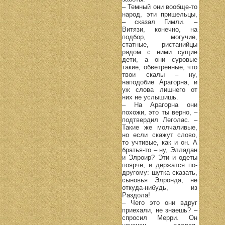
– Темный они вообще-то
народ, эти пришельцы,
– сказал Гимли. –
Витязи, конечно, на
подбор, могучие,
статные, ристанийцы
рядом с ними сущие
дети, а они суровые
такие, обветренные, что
твои скалы – ну,
наподобие Арагорна, и
уж слова лишнего от
них не услышишь.
– На Арагорна они
похожи, это ты верно, –
подтвердил Леголас. –
Такие же молчаливые,
но если скажут слово,
то учтивые, как и он. А
братья-то – ну, Элладан
и Элроир? Эти и одеты
поярче, и держатся по-
другому: шутка сказать,
сыновья Элронда, не
откуда-нибудь, из
Раздола!
– Чего это они вдруг
приехали, не знаешь? –
спросил Мерри. Он