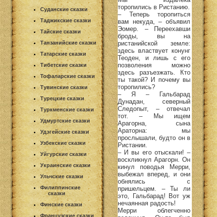
торопились в Ристанию.
Суданские сказки
– Теперь торопиться
Таджикские сказки
вам некуда, – объявил
Эомер. – Переехавши
Тайские сказки
броды, вы на
ристанийской земле:
Танзанийские сказки
здесь властвует конунг
Татарские сказки
Теоден, и лишь с его
позволения можно
Тибетские сказки
здесь разъезжать. Кто
Тофаларские сказки
ты такой? И почему вы
торопились?
Тувинские сказки
– Я – Гальбарад
Турецкие сказки
Дунадан, северный
Следопыт, – отвечал
Туркменские сказки
тот. – Мы ищем
Удмуртские сказки
Арагорна, сына
Араторна: мы
Удэгейские сказки
прослышали, будто он в
Узбекские сказки
Ристании.
– И вы его отыскали! –
Уйгурские сказки
воскликнул Арагорн. Он
Украинские сказки
кинул поводья Мерри,
выбежал вперед, и они
Ульчские сказки
обнялись с
Филиппинские
пришельцем. – Ты ли
сказки
это, Гальбарад! Вот уж
нечаянная радость!
Финские сказки
Мерри облегченно
Французские сказки