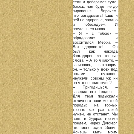
если и доберемся туда,
боюсь, нам будет не до
пированья. Впрочем,
что загадывать! Ешь и
пей на здоровье, заодно
и побеседуем. И
поедешь со мною.
– Я – с тобою? –
обрадовался и
восхитился Мерри. –
Вот здорово-то! – Он
был как никогда
благодарен за теплые
слова. – А то я как-то, –
запинаясь, выговорил
он, – только у всех под
ногами путаюсь,
неужели совсем уж ни
на что не пригожусь?
– Пригодишься, –
заверил его Теоден. –
Для тебя подыскали
отличного пони местной
породы: на горных
тропах как раз такой
нужен, не отстанет. Мы
ведь в Эдорас горами
поедем, через Дунхерг,
где меня ждет Эовин.
Хочешь быть моим