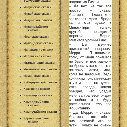
Зулусские сказки
подхватил Гимли.
– Да нет, не так все
Ингушские сказки
просто, – сказал
Индейские сказки
Арагорн. – Глаза мне
застилает мрак. Вроде
Индийские сказки
бы и мне нужно в
Индонезийские
Минас-Тирит, только
сказки
другой, неведомой
дорогой. Верно,
Иранские сказки
близится урочный час.
Ирландские сказки
– Вы меня-то
прихватите! – попросил
Исландские сказки
Мерри. – Я понимаю,
Испанские сказки
толку от меня покамест
не было, и все равно –
Итальянские сказки
не бросать же меня, как
Ительменские сказки
поклажу: лежи, мол,
коли не надобна! Ведь
Йеменские сказки
конникам ристанийским
я уж и вовсе не нужен,
Кабардинские сказки
хотя, правда, конунг
Казахские сказки
обещал, что усадит
меня за трапезой рядом
Калмыцкие сказки
с собою, а я буду
Камбоджийские
рассказывать ему про
сказки
Хоббитанию.
Кампучийские сказки
– Да, Мерри, – сказал
Арагорн, – вот тебе с
Каракалпакские
ним пожалуй что по
сказки
пути. Только не очень-