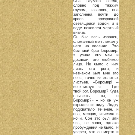
Она глубоко осела,
словно под тяжким
грузом; казалось, она
заполнена почти до
краев прозрачной
светящейся водой, и в
воде покоился мертвый
витязь.
Он был весь изранен,
сломанный меч лежал у
него на коленях. Это
был мой брат Боромир:
я узнал его меч и
доспехи, его любимое
лицо. Не было с ним
лишь его рога, и
незнаком был мне его
пояс, точно из золотых
листьев. «Боромир! –
воскликнул я. – Где
твой рог, Боромир? Куда
плывешь ты, о
Боромир?» – но он уж
скрылся из виду. Лодку
подхватило течение, и
она, мерцая, исчезла в
ночи. Сон это был или
явь, не знаю, однако
пробуждения не было. Я
уверен, что он мертв и