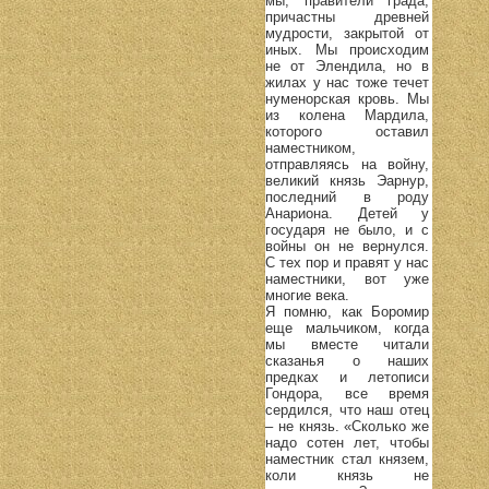
мы, правители града,
причастны древней
мудрости, закрытой от
иных. Мы происходим
не от Элендила, но в
жилах у нас тоже течет
нуменорская кровь. Мы
из колена Мардила,
которого оставил
наместником,
отправляясь на войну,
великий князь Эарнур,
последний в роду
Анариона. Детей у
государя не было, и с
войны он не вернулся.
С тех пор и правят у нас
наместники, вот уже
многие века.
Я помню, как Боромир
еще мальчиком, когда
мы вместе читали
сказанья о наших
предках и летописи
Гондора, все время
сердился, что наш отец
– не князь. «Сколько же
надо сотен лет, чтобы
наместник стал князем,
коли князь не