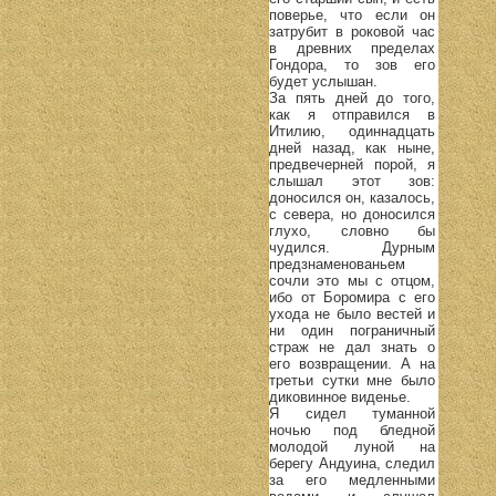
поверье, что если он
затрубит в роковой час
в древних пределах
Гондора, то зов его
будет услышан.
За пять дней до того,
как я отправился в
Итилию, одиннадцать
дней назад, как ныне,
предвечерней порой, я
слышал этот зов:
доносился он, казалось,
с севера, но доносился
глухо, словно бы
чудился. Дурным
предзнаменованьем
сочли это мы с отцом,
ибо от Боромира с его
ухода не было вестей и
ни один пограничный
страж не дал знать о
его возвращении. А на
третьи сутки мне было
диковинное виденье.
Я сидел туманной
ночью под бледной
молодой луной на
берегу Андуина, следил
за его медленными