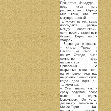
Проклятия Исилдура –
ведь из-за него
распался ваш Отряд?
Мне ясно, что это
могущественный
талисман, из тех, какие
порождают распри
между соратниками,
если верить старинным
былям. Верно ли я
угадал?
– Верно, да не совсем,
– сказал Фродо. –
Распри не было в
нашем Отряде, было
сомнение – куда
направиться от
Привражья. А
старинные были, коли
на то пошло, учат нас
не ронять лишних слов,
когда дело идет о...
талисманах.
– Увы, значит, как я
сразу подумал, ссора
вышла с одним
Боромиром. Он хотел
доставить талисман в
Минас-Тирит. Как
печально сложилась