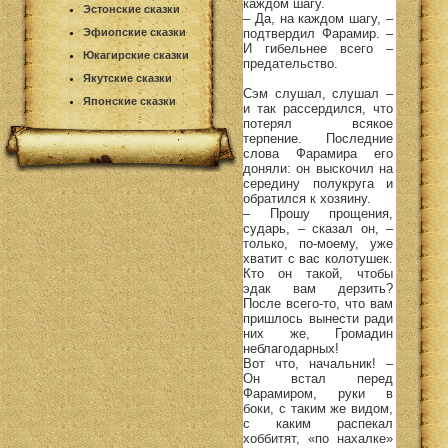
каждом шагу.
Эстонские сказки
– Да, на каждом шагу, –
подтвердил Фарамир. –
Эфиопские сказки
И гибельнее всего –
Юкагирские сказки
предательство.
Якутские сказки
Сэм слушал, слушал –
Японские сказки
и так рассердился, что
потерял всякое
терпение. Последние
слова Фарамира его
доняли: он выскочил на
середину полукруга и
обратился к хозяину.
– Прошу прощения,
сударь, – сказал он, –
только, по-моему, уже
хватит с вас колотушек.
Кто он такой, чтобы
эдак вам дерзить?
После всего-то, что вам
пришлось вынести ради
них же, Громадин
неблагодарных!
Вот что, начальник! –
Он встал перед
Фарамиром, руки в
боки, с таким же видом,
с каким распекал
хоббитят, «по нахалке»