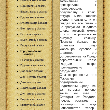
Болгарские сказки
замеченный, и
пристроился к
Боснийские сказки
человеческому
Бразильские сказки
полумесяцу с краю;
оттуда было хорошо
Бурятские сказки
видно и слышно, и он
глядел во все глаза и
Бушменские сказки
не пропускал ни одного
Венгерские сказки
слова, готовый, ежели
что, тотчас ринуться на
Вепские сказки
выручку хозяину.
Вьетнамские сказки
Повязка больше не
скрывала лицо
Гагаузские сказки
Фарамира, суровое и
Герцеговинские
властное; его
сказки
устремленные на Фродо
серо-стальные глаза
Греческие сказки
глядели остро,
Грузинские сказки
проницательно и
раздумчиво.
Даосские сказки
Сэм скоро понял, что
Даргинские сказки
Фарамиру
подозрительны
Датские сказки
недомолвки Фродо, из-
Долганские сказки
за которых неясно,
зачем он шел с
Дунганские сказки
Отрядом от Раздола,
Еврейские сказки
почему расстался с
Боромиром и куда
Египетские сказки
направляется теперь.