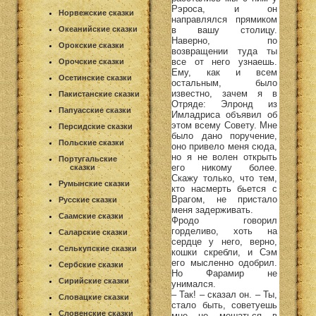
Рэроса, и он
Норвежские сказки
направлялся прямиком
в вашу столицу.
Океанийские сказки
Наверно, по
Орокские сказки
возвращении туда ты
все от него узнаешь.
Орочские сказки
Ему, как и всем
Осетинские сказки
остальным, было
известно, зачем я в
Пакистанские сказки
Отряде: Элронд из
Папуасские сказки
Имладриса объявил об
этом всему Совету. Мне
Персидские сказки
было дано поручение,
Польские сказки
оно привело меня сюда,
но я не волен открыть
Португальские
его никому более.
сказки
Скажу только, что тем,
Румынские сказки
кто насмерть бьется с
Врагом, не пристало
Русские сказки
меня задерживать.
Саамские сказки
Фродо говорил
горделиво, хоть на
Саларские сказки
сердце у него, верно,
Селькупские сказки
кошки скребли, и Сэм
его мысленно одобрил.
Сербские сказки
Но Фарамир не
Сирийские сказки
унимался.
– Так! – сказал он. – Ты,
Словацкие сказки
стало быть, советуешь
Словенские сказки
мне не мешаться в