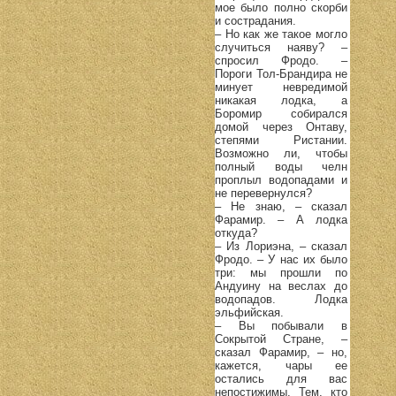
мое было полно скорби
и сострадания.
– Но как же такое могло
случиться наяву? –
спросил Фродо. –
Пороги Тол-Брандира не
минует невредимой
никакая лодка, а
Боромир собирался
домой через Онтаву,
степями Ристании.
Возможно ли, чтобы
полный воды челн
проплыл водопадами и
не перевернулся?
– Не знаю, – сказал
Фарамир. – А лодка
откуда?
– Из Лориэна, – сказал
Фродо. – У нас их было
три: мы прошли по
Андуину на веслах до
водопадов. Лодка
эльфийская.
– Вы побывали в
Сокрытой Стране, –
сказал Фарамир, – но,
кажется, чары ее
остались для вас
непостижимы. Тем, кто