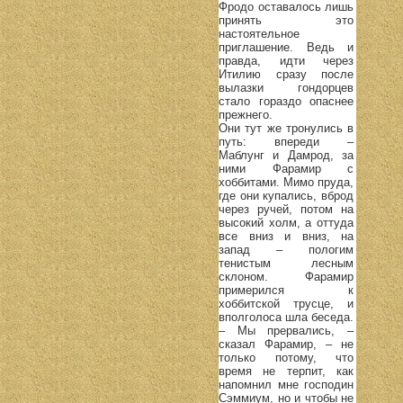
Фродо оставалось лишь
принять это
настоятельное
приглашение. Ведь и
правда, идти через
Итилию сразу после
вылазки гондорцев
стало гораздо опаснее
прежнего.
Они тут же тронулись в
путь: впереди –
Маблунг и Дамрод, за
ними Фарамир с
хоббитами. Мимо пруда,
где они купались, вброд
через ручей, потом на
высокий холм, а оттуда
все вниз и вниз, на
запад – пологим
тенистым лесным
склоном. Фарамир
примерился к
хоббитской трусце, и
вполголоса шла беседа.
– Мы прервались, –
сказал Фарамир, – не
только потому, что
время не терпит, как
напомнил мне господин
Сэммиум, но и чтобы не