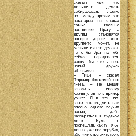
сказать нам, что
дальше-то делать
собираешься. Жалко
вот, между прочим, что
некоторые на словах
самые главные
противники Врагу, а
другим становятся
поперек дороги, хотя
другие-то, может, не
меньше ихнего делают.
То-то бы Враг на тебя
сейчас порадовался:
решил бы, что у него
новый дружок
объявился!
– Тише! – сказал
Фарамир без малейшего
гнева. – Не мешай
говорить своему
хозяину, он не в пример
умнее. Я и без тебя
знаю, что медлить нам
опасно, однако улучил
время, дабы
разобраться в трудном
деле. Будь я
поспешлив, как ты, я бы
давно уже вас зарубил,
ибо мне строго-настрого