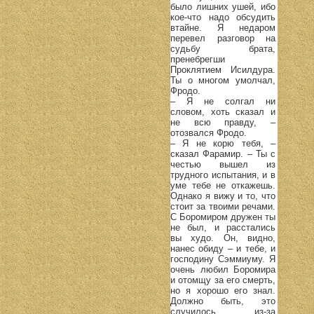
было лишних ушей, ибо
кое-что надо обсудить
втайне. Я недаром
перевел разговор на
судьбу брата,
пренебрегши
Проклятием Исилдура.
Ты о многом умолчал,
Фродо.
– Я не солгал ни
словом, хоть сказал и
не всю правду, –
отозвался Фродо.
– Я не корю тебя, –
сказал Фарамир. – Ты с
честью вышел из
трудного испытания, и в
уме тебе не откажешь.
Однако я вижу и то, что
стоит за твоими речами.
С Боромиром дружен ты
не был, и расстались
вы худо. Он, видно,
нанес обиду – и тебе, и
господину Сэммиуму. Я
очень любил Боромира
и отомщу за его смерть,
но я хорошо его знал.
Должно быть, это
случилось из-за