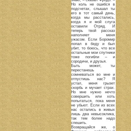
Но коль не ошибся в
подсчетах, слышал ты
его в тот самый день,
когда мы расстались,
когда я и мой слуга
оставили Отряд. И
теперь твой рассказ
наполняет меня
ужасом. Если Боромир
попал в беду и был
убит, то боюсь, что все
остальные мои спутники
тоже погибли – и
сородичи, и друзья.
Быть может, ты
перестанешь
сомневаться во мне и
отпустишь нас? Я
устал, меня грызет
скорбь и мучает страх.
Но мне нужно нечто
совершить или хоть
попытаться, пока меня
не убьют. Если из всех
нас остались в живых
лишь два невысоклика,
так тем более надо
спешить.
Возвращайся же, о