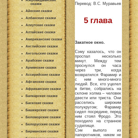
Азербайджанские
Перевод: В.С. Муравьев
сказки
Айнские сказки
5 глава
Албанские сказки
Алеутские сказки
Алтайские сказки
Американские сказки
Закатное окно.
Английские сказки
Сэму казалось, что он
Ангольские сказки
проспал несколько
минут. Между тем
Арабские сказки
проснулся он часа
Армянские сказки
через три, когда
возвратился Фарамир и
Ассирийские сказки
с ним много-много
Афганские сказки
людей. Все, кто уцелел
в битве, собрались на
Африканские сказки
склоне холма – человек
Балкарские сказки
двести или триста. Они
расселись широким
Баскские сказки
полукругом; Фарамир
Башкирские сказки
сидел посредине, перед
ним стоял Фродо. Это
Беломорские сказки
походило на странное
Белорусские сказки
судилище.
Сэм выполз из
Бирманские сказки
папоротников, никем не