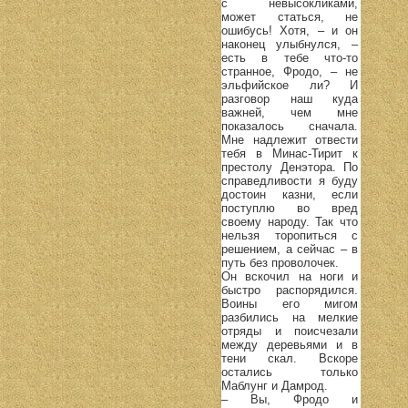
с невысокликами,
может статься, не
ошибусь! Хотя, – и он
наконец улыбнулся, –
есть в тебе что-то
странное, Фродо, – не
эльфийское ли? И
разговор наш куда
важней, чем мне
показалось сначала.
Мне надлежит отвести
тебя в Минас-Тирит к
престолу Денэтора. По
справедливости я буду
достоин казни, если
поступлю во вред
своему народу. Так что
нельзя торопиться с
решением, а сейчас – в
путь без проволочек.
Он вскочил на ноги и
быстро распорядился.
Воины его мигом
разбились на мелкие
отряды и поисчезали
между деревьями и в
тени скал. Вскоре
остались только
Маблунг и Дамрод.
– Вы, Фродо и