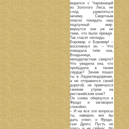
виделся с Чаровницей
из Золотого Леса, не
след удивляться
ничему. Смертным
опасно покидать наш
подлунный мир:
вернутся они уж не
теми, что были прежде.
Так гласят легенды.
Боромир, о Боромир! –
воскликнул он. – Что
поведала тебе она,
Владычица,
неподвластная смерти?
Что увидела она, что
пробудила в твоем
сердце? Зачем пошел
ты в Лаурелиндоренан,
а не отправился своей
дорогой, не примчался
свежим утром на
ристанийском коне?
Он снова обернулся к
Фродо и заговорил
спокойно:
– И на все эти вопросы
ты, наверно, мог бы
дать ответ, о Фродо,
сын Дрого. Пусть не
здесь и не сейчас. Но