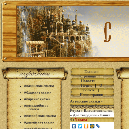
Главная
страница
|
Новости
|
Поиск
|
О
Абазинские сказки
проекте
|
Абхазские сказки
Иллюстрации
Аварские сказки
Авторские сказки
»
Толкиен Джон Рональд
Австралийские
сказки
Роуэл
»
Властелин колец
»
Две твердыни
»
Книга
Австрийские сказки
4
:
5 глава
Адыгейские сказки