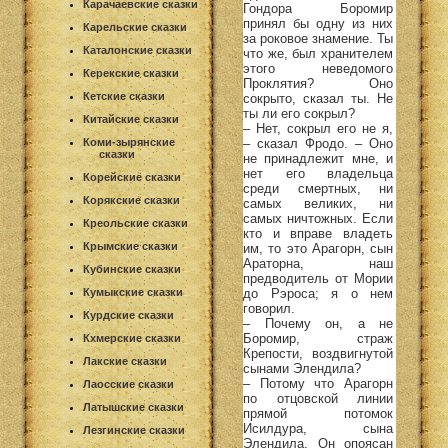
Карачаевские сказки
Гондора Боромир
принял бы одну из них
Карельские сказки
за роковое знамение. Ты
Каталонские сказки
что же, был хранителем
этого неведомого
Керекские сказки
Проклятия? Оно
Кетские сказки
сокрыто, сказал ты. Не
ты ли его сокрыл?
Китайские сказки
– Нет, сокрыл его не я,
– сказал Фродо. – Оно
Коми-зырянские
сказки
не принадлежит мне, и
нет его владельца
Корейские сказки
среди смертных, ни
Корякские сказки
самых великих, ни
самых ничтожных. Если
Креольские сказки
кто и вправе владеть
Крымские сказки
им, то это Арагорн, сын
Араторна, наш
Кубинские сказки
предводитель от Мории
до Рэроса; я о нем
Кумыкские сказки
говорил.
Курдские сказки
– Почему он, а не
Боромир, страж
Кхмерские сказки
Крепости, воздвигнутой
Лакские сказки
сынами Элендила?
– Потому что Арагорн
Лаосские сказки
по отцовской линии
Латышские сказки
прямой потомок
Исилдура, сына
Лезгинские сказки
Элендила. Он опоясан