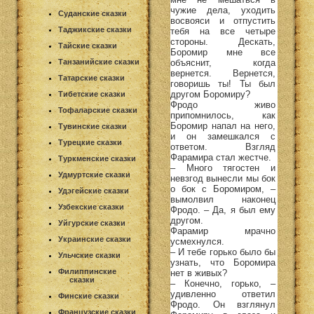
чужие дела, уходить
Суданские сказки
восвояси и отпустить
Таджикские сказки
тебя на все четыре
стороны. Дескать,
Тайские сказки
Боромир мне все
объяснит, когда
Танзанийские сказки
вернется. Вернется,
Татарские сказки
говоришь ты! Ты был
другом Боромиру?
Тибетские сказки
Фродо живо
Тофаларские сказки
припомнилось, как
Боромир напал на него,
Тувинские сказки
и он замешкался с
Турецкие сказки
ответом. Взгляд
Фарамира стал жестче.
Туркменские сказки
– Много тягостен и
Удмуртские сказки
невзгод вынесли мы бок
о бок с Боромиром, –
Удэгейские сказки
вымолвил наконец
Узбекские сказки
Фродо. – Да, я был ему
другом.
Уйгурские сказки
Фарамир мрачно
Украинские сказки
усмехнулся.
– И тебе горько было бы
Ульчские сказки
узнать, что Боромира
Филиппинские
нет в живых?
сказки
– Конечно, горько, –
удивленно ответил
Финские сказки
Фродо. Он взглянул
Французские сказки