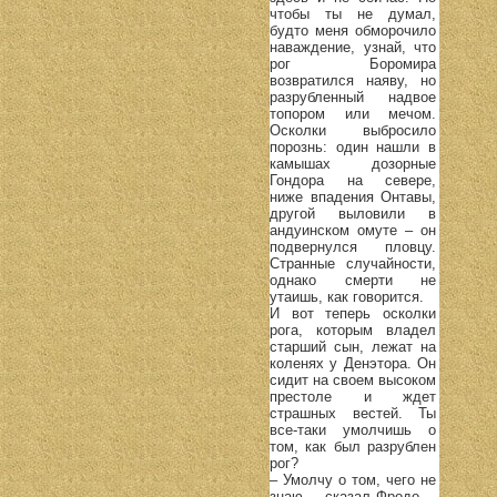
чтобы ты не думал,
будто меня обморочило
наваждение, узнай, что
рог Боромира
возвратился наяву, но
разрубленный надвое
топором или мечом.
Осколки выбросило
порознь: один нашли в
камышах дозорные
Гондора на севере,
ниже впадения Онтавы,
другой выловили в
андуинском омуте – он
подвернулся пловцу.
Странные случайности,
однако смерти не
утаишь, как говорится.
И вот теперь осколки
рога, которым владел
старший сын, лежат на
коленях у Денэтора. Он
сидит на своем высоком
престоле и ждет
страшных вестей. Ты
все-таки умолчишь о
том, как был разрублен
рог?
– Умолчу о том, чего не
знаю, – сказал Фродо. –