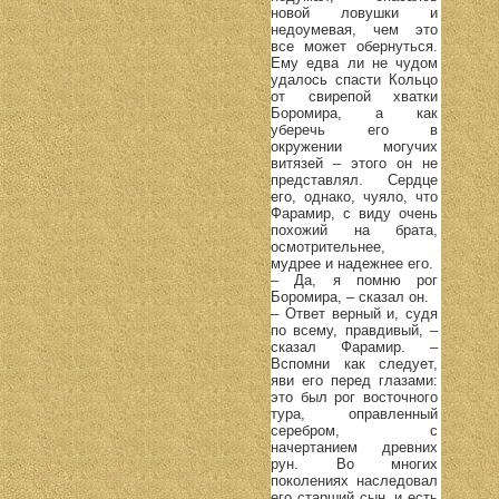
новой ловушки и
недоумевая, чем это
все может обернуться.
Ему едва ли не чудом
удалось спасти Кольцо
от свирепой хватки
Боромира, а как
уберечь его в
окружении могучих
витязей – этого он не
представлял. Сердце
его, однако, чуяло, что
Фарамир, с виду очень
похожий на брата,
осмотрительнее,
мудрее и надежнее его.
– Да, я помню рог
Боромира, – сказал он.
– Ответ верный и, судя
по всему, правдивый, –
сказал Фарамир. –
Вспомни как следует,
яви его перед глазами:
это был рог восточного
тура, оправленный
серебром, с
начертанием древних
рун. Во многих
поколениях наследовал
его старший сын, и есть