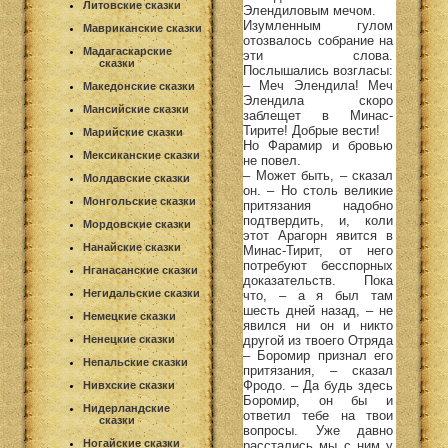
Литовские сказки
Элендиловым мечом.
Изумленным гулом
Мавриканские сказки
отозвалось собрание на
Мадагаскарские
эти слова.
сказки
Послышались возгласы:
– Меч Элендила! Меч
Македонские сказки
Элендила скоро
Мансийские сказки
заблещет в Минас-
Тирите! Добрые вести!
Марийские сказки
Но Фарамир и бровью
Мексиканские сказки
не повел.
– Может быть, – сказал
Молдавские сказки
он. – Но столь великие
Монгольские сказки
притязания надобно
подтвердить, и, коли
Мордовские сказки
этот Арагорн явится в
Нанайские сказки
Минас-Тирит, от него
потребуют бесспорных
Нганасанские сказки
доказательств. Пока
Негидальские сказки
что, – а я был там
шесть дней назад, – не
Немецкие сказки
явился ни он и никто
другой из твоего Отряда
Ненецкие сказки
– Боромир признал его
Непальские сказки
притязания, – сказал
Фродо. – Да будь здесь
Нивхские сказки
Боромир, он бы и
Нидерландские
ответил тебе на твои
сказки
вопросы. Уже давно
Ногайские сказки
расстались мы с ним у