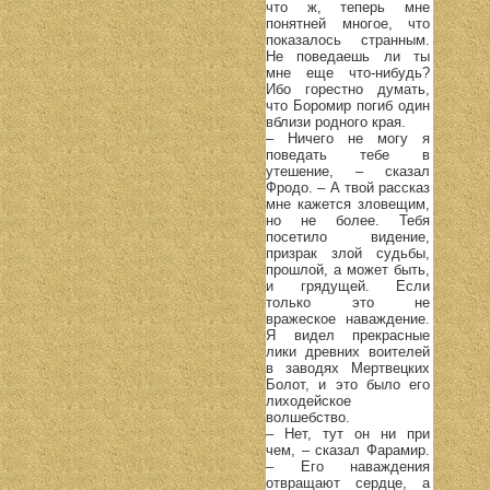
что ж, теперь мне
понятней многое, что
показалось странным.
Не поведаешь ли ты
мне еще что-нибудь?
Ибо горестно думать,
что Боромир погиб один
вблизи родного края.
– Ничего не могу я
поведать тебе в
утешение, – сказал
Фродо. – А твой рассказ
мне кажется зловещим,
но не более. Тебя
посетило видение,
призрак злой судьбы,
прошлой, а может быть,
и грядущей. Если
только это не
вражеское наваждение.
Я видел прекрасные
лики древних воителей
в заводях Мертвецких
Болот, и это было его
лиходейское
волшебство.
– Нет, тут он ни при
чем, – сказал Фарамир.
– Его наваждения
отвращают сердце, а