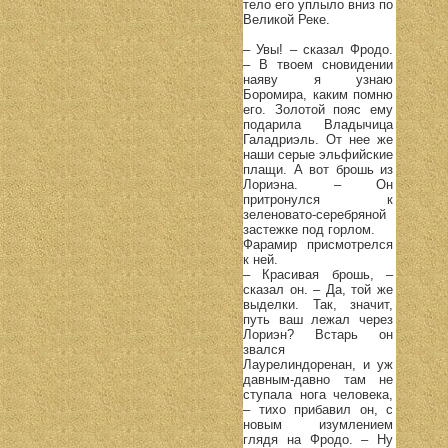
тело его уплыло вниз по
Великой Реке.
– Увы! – сказал Фродо.
– В твоем сновидении
наяву я узнаю
Боромира, каким помню
его. Золотой пояс ему
подарила Владычица
Галадриэль. От нее же
наши серые эльфийские
плащи. А вот брошь из
Лориэна. – Он
притронулся к
зеленовато-серебряной
застежке под горлом.
Фарамир присмотрелся
к ней.
– Красивая брошь, –
сказал он. – Да, той же
выделки. Так, значит,
путь ваш лежал через
Лориэн? Встарь он
звался
Лаурелиндоренан, и уж
давным-давно там не
ступала нога человека,
– тихо прибавил он, с
новым изумлением
глядя на Фродо. – Ну