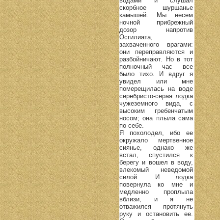
водами и слушал
скорбное шуршанье
камышей. Мы несем
ночной прибрежный
дозор напротив
Осгилиата,
захваченного врагами:
они переправляются и
разбойничают. Но в тот
полночный час все
было тихо. И вдруг я
увидел или мне
померещилась на воде
серебристо-серая лодка
чужеземного вида, с
высоким гребенчатым
носом; она плыла сама
по себе.
Я похолодел, ибо ее
окружало мертвенное
сиянье, однако же
встал, спустился к
берегу и вошел в воду,
влекомый неведомой
силой. И лодка
повернула ко мне и
медленно проплыла
вблизи, и я не
отважился протянуть
руку и остановить ее.