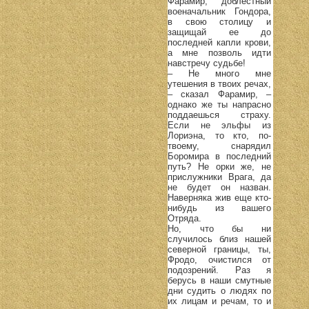
Фарамир, доблестный
военачальник Гондора,
в свою столицу и
защищай ее до
последней капли крови,
а мне позволь идти
навстречу судьбе!
– Не много мне
утешения в твоих речах,
– сказал Фарамир, –
однако же ты напрасно
поддаешься страху.
Если не эльфы из
Лориэна, то кто, по-
твоему, снарядил
Боромира в последний
путь? Не орки же, не
прислужники Врага, да
не будет он назван.
Наверняка жив еще кто-
нибудь из вашего
Отряда.
Но, что бы ни
случилось близ нашей
северной границы, ты,
Фродо, очистился от
подозрений. Раз я
берусь в наши смутные
дни судить о людях по
их лицам и речам, то и