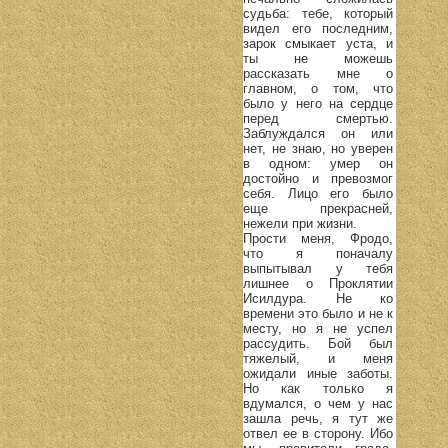
судьба: тебе, который
видел его последним,
зарок смыкает уста, и
ты не можешь
рассказать мне о
главном, о том, что
было у него на сердце
перед смертью.
Заблуждался он или
нет, не знаю, но уверен
в одном: умер он
достойно и превозмог
себя. Лицо его было
еще прекрасней,
нежели при жизни.
Прости меня, Фродо,
что я поначалу
выпытывал у тебя
лишнее о Проклятии
Исилдура. Не ко
времени это было и не к
месту, но я не успел
рассудить. Бой был
тяжелый, и меня
ожидали иные заботы.
Но как только я
вдумался, о чем у нас
зашла речь, я тут же
отвел ее в сторону. Ибо