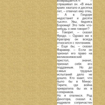
возвращается?» –
спрашивал он. «В иных
краях хватало и десятка
лет, – отвечал ему отец.
– А в Гондоре
недостанет и десяти
тысяч». Увы, бедняга
Боромир! Это тебе что-
нибудь о нем говорит?
– Говорит, – сказал
Фродо. – Однако же к
Арагорну он всегда
относился с почтением.
– Еще бы, – сказал
Фарамир. – Если он
признал его право на
великокняжеский
престол, значит,
признал себя его
подданным. Но до
самых трудных
испытаний дело не
дошло. Кто знает, что
было бы в Минас-
Тирите, где война
превратила бы их в
соперников.
Но я отвлекся. Род
Денэтора, сказал я,
издревле сопричастен