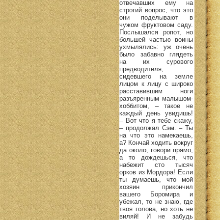
отвечавших ему на
строгий вопрос, что это
они поделывают в
чужом фруктовом саду.
Послышался ропот, но
большей частью воины
ухмылялись: уж очень
было забавно глядеть
на их сурового
предводителя,
сидевшего на земле
лицом к лицу с широко
расставившим ноги
разъяренным малышом-
хоббитом, – такое не
каждый день увидишь!
– Вот что я тебе скажу,
– продолжал Сэм. – Ты
на что это намекаешь,
а? Кончай ходить вокруг
да около, говори прямо,
а то дождешься, что
набежит сто тысяч
орков из Мордора! Если
ты думаешь, что мой
хозяин прикончил
вашего Боромира и
убежал, то не знаю, где
твоя голова, но хоть не
виляй! И не забудь