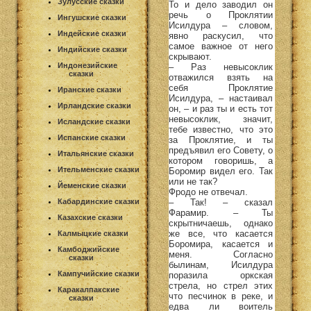
Зулусские сказки
То и дело заводил он
речь о Проклятии
Ингушские сказки
Исилдура – словом,
Индейские сказки
явно раскусил, что
самое важное от него
Индийские сказки
скрывают.
Индонезийские
– Раз невысоклик
сказки
отважился взять на
себя Проклятие
Иранские сказки
Исилдура, – настаивал
Ирландские сказки
он, – и раз ты и есть тот
невысоклик, значит,
Исландские сказки
тебе известно, что это
Испанские сказки
за Проклятие, и ты
предъявил его Совету, о
Итальянские сказки
котором говоришь, а
Ительменские сказки
Боромир видел его. Так
или не так?
Йеменские сказки
Фродо не отвечал.
– Так! – сказал
Кабардинские сказки
Фарамир. – Ты
Казахские сказки
скрытничаешь, однако
же все, что касается
Калмыцкие сказки
Боромира, касается и
Камбоджийские
меня. Согласно
сказки
былинам, Исилдура
Кампучийские сказки
поразила оркская
стрела, но стрел этих
Каракалпакские
что песчинок в реке, и
сказки
едва ли воитель