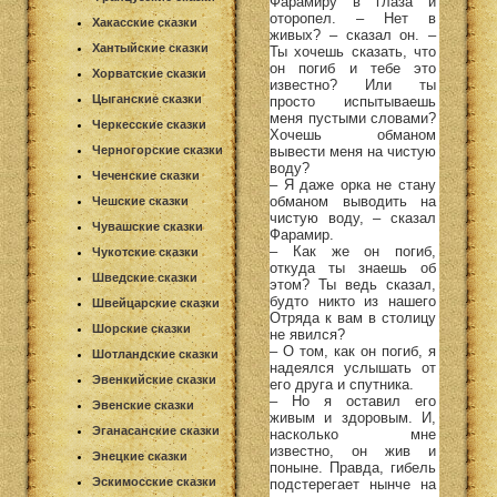
Фарамиру в глаза и
оторопел. – Нет в
Хакасские сказки
живых? – сказал он. –
Хантыйские сказки
Ты хочешь сказать, что
он погиб и тебе это
Хорватские сказки
известно? Или ты
Цыганские сказки
просто испытываешь
меня пустыми словами?
Черкесские сказки
Хочешь обманом
вывести меня на чистую
Черногорские сказки
воду?
Чеченские сказки
– Я даже орка не стану
обманом выводить на
Чешские сказки
чистую воду, – сказал
Чувашские сказки
Фарамир.
– Как же он погиб,
Чукотские сказки
откуда ты знаешь об
Шведские сказки
этом? Ты ведь сказал,
будто никто из нашего
Швейцарские сказки
Отряда к вам в столицу
Шорские сказки
не явился?
– О том, как он погиб, я
Шотландские сказки
надеялся услышать от
Эвенкийские сказки
его друга и спутника.
– Но я оставил его
Эвенские сказки
живым и здоровым. И,
Эганасанские сказки
насколько мне
известно, он жив и
Энецкие сказки
поныне. Правда, гибель
Эскимосские сказки
подстерегает нынче на