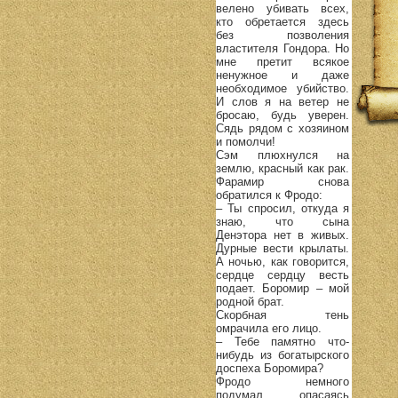
велено убивать всех,
кто обретается здесь
без позволения
властителя Гондора. Но
мне претит всякое
ненужное и даже
необходимое убийство.
И слов я на ветер не
бросаю, будь уверен.
Сядь рядом с хозяином
и помолчи!
Сэм плюхнулся на
землю, красный как рак.
Фарамир снова
обратился к Фродо:
– Ты спросил, откуда я
знаю, что сына
Денэтора нет в живых.
Дурные вести крылаты.
А ночью, как говорится,
сердце сердцу весть
подает. Боромир – мой
родной брат.
Скорбная тень
омрачила его лицо.
– Тебе памятно что-
нибудь из богатырского
доспеха Боромира?
Фродо немного
подумал, опасаясь