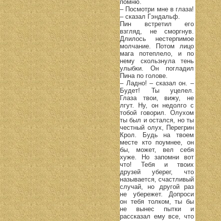
помню.
– Посмотри мне в глаза!
– сказал Гэндальф.
Пин встретил его
взгляд, не сморгнув.
Длилось нестерпимое
молчание. Потом лицо
мага потеплело, и по
нему скользнула тень
улыбки. Он погладил
Пина по голове.
– Ладно! – сказал он. –
Будет! Ты уцелел.
Глаза твои, вижу, не
лгут. Ну, он недолго с
тобой говорил. Олухом
ты был и остался, но ты
честный олух, Перегрин
Крол. Будь на твоем
месте кто поумнее, он
бы, может, вел себя
хуже. Но запомни вот
что! Тебя и твоих
друзей уберег, что
называется, счастливый
случай, но другой раз
не убережет. Допроси
он тебя толком, ты бы
не вынес пытки и
рассказал ему все, что