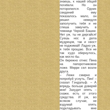
знаешь, к нашей общей
погибели. Но он
поторопился. Одних
сведений ему
показалось мало, он
решил немедля
заполучить тебя и не
спеша замучить в
темнице Черной Башни.
Нет уж, ты не дергайся!
Суешь нос в дела
мудрецов, так и хвост
не поджимай! Ладно уж,
я тебя прощаю. Все не
так худо обернулось,
как могло бы.
Он бережно отнес Пина
на папоротниковое
ложе. Мерри сел возле
друга.
– Лежи смирно и
попробуй уснуть, Пин! –
сказал Гэндальф. – А
впредь больше доверяй
мне! Зазудит опять –
скажи, есть от этого
средства. И уж, во
всяком случае, не
вздумай опять
подкладывать мне