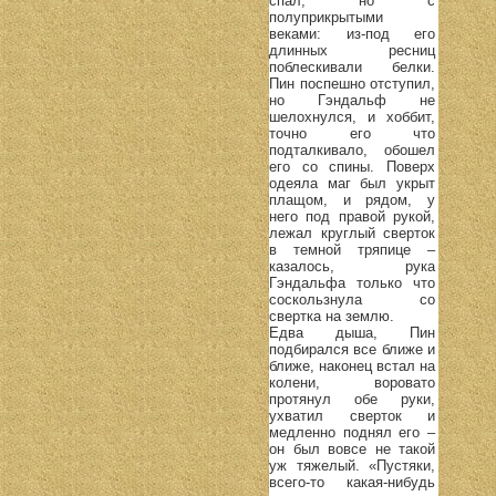
спал, но с
полуприкрытыми
веками: из-под его
длинных ресниц
поблескивали белки.
Пин поспешно отступил,
но Гэндальф не
шелохнулся, и хоббит,
точно его что
подталкивало, обошел
его со спины. Поверх
одеяла маг был укрыт
плащом, и рядом, у
него под правой рукой,
лежал круглый сверток
в темной тряпице –
казалось, рука
Гэндальфа только что
соскользнула со
свертка на землю.
Едва дыша, Пин
подбирался все ближе и
ближе, наконец встал на
колени, воровато
протянул обе руки,
ухватил сверток и
медленно поднял его –
он был вовсе не такой
уж тяжелый. «Пустяки,
всего-то какая-нибудь