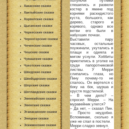
полуночи путники
спешились и развели
Хакасские сказки
костер в ямине под
Хантыйские сказки
корнями раскидистого
куста, большого, как
Хорватские сказки
дерево, старого и
Цыганские сказки
корявого, однако все
ветви его были в
Черкесские сказки
набухших почках.
Выставили пару
Черногорские сказки
часовых, остальные
Чеченские сказки
поужинали, укутались в
плащи и одеяла и
Чешские сказки
мигом уснули. Хоббиты
Чувашские сказки
приютились в уголке на
груде папоротниковой
Чукотские сказки
листвы. У Мерри
Шведские сказки
слипались глаза, но
Пину почему-то не
Швейцарские сказки
спалось. Он вертелся с
Шорские сказки
боку на бок, шурша и
хрустя подстилкой.
Шотландские сказки
– В чем дело? –
Эвенкийские сказки
спросил Мерри. – На
муравейник улегся?
Эвенские сказки
– Да нет, – сказал Пин.
Эганасанские сказки
– Просто неудобно.
Вспоминаю, сколько я
Энецкие сказки
уже не спал в постели.
Эскимосские сказки
Мерри сладко зевнул.