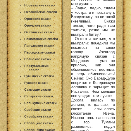
мне думать.
Норвежские сказки
– Ладно, ладно, сядем
у костра, и я пристану к
Океанийские сказки
Бродяжнику, он не такой
Орокские сказки
гневливый. Скажи
только, чего ради нам
Орочские сказки
таиться, разве мы не
Осетинские сказки
выиграли битву?
– Оттого и таиться, что
Пакистанские сказки
выиграли: победили мы
Папуасские сказки
покамест на свою
голову. Изенгард
Персидские сказки
напрямую связан с
Польские сказки
Мордором – ума не
приложу, как они
Португальские
обменивались вестями,
сказки
а ведь обменивались!
Румынские сказки
Сейчас Око Барад-Дура
вперится в Колдовскую
Русские сказки
логовину и зарыщет по
Саамские сказки
Ристании. Чем меньше
оно увидит, тем лучше.
Саларские сказки
Дорога вилась по
Селькупские сказки
долине, то дальше, то
ближе слышалось
Сербские сказки
клокотание Изена.
Сирийские сказки
Ночная тень наползала
с гор. Туманы
Словацкие сказки
развеялись, подул
Словенские сказки
холодный ветер.