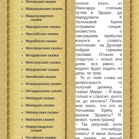
Литовские сказки
хотели ехать от
Изенгарда степным
Мавриканские сказки
путем в Эдорас, да
Мадагаскарские
передумали. К
сказки
Хельмовой Крепи
отправили гонцов,
Македонские сказки
оповестить о
Мансийские сказки
завтрашнем прибытии
конунга и созвать
Марийские сказки
ополчение: на Дунхерг
Мексиканские сказки
пойдем горными
тропами. Отныне в
Молдавские сказки
открытую – ночью или
Монгольские сказки
днем, все равно, –
ведено будет ездить по
Мордовские сказки
двое, по трое.
Нанайские сказки
– То от тебя слова не
допросишься, то
Нганасанские сказки
получай дюжину, –
Негидальские сказки
сказал Мерри. – Я ведь
только и спросил, долго
Немецкие сказки
ли до ночлега? Почем
мне знать, что это за
Ненецкие сказки
Хельмова Крепь и
Непальские сказки
разные Эдорасы? Я,
может, чужестранец!
Нивхские сказки
– Так разузнай, коли
Нидерландские
хочешь что-нибудь
сказки
понять! А меня больше
Ногайские сказки
не тереби, не мешай