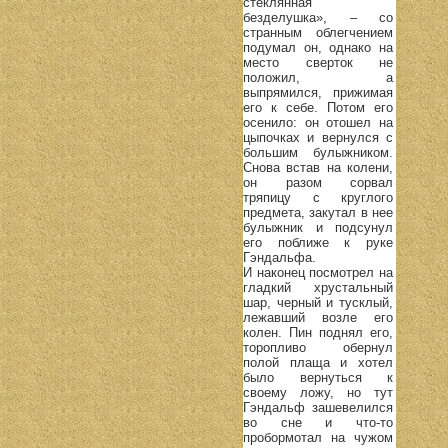
стеклянная
безделушка», – со
странным облегчением
подумал он, однако на
место сверток не
положил, а
выпрямился, прижимая
его к себе. Потом его
осенило: он отошел на
цыпочках и вернулся с
большим булыжником.
Снова встав на колени,
он разом сорвал
тряпицу с круглого
предмета, закутал в нее
булыжник и подсунул
его поближе к руке
Гэндальфа.
И наконец посмотрел на
гладкий хрустальный
шар, черный и тусклый,
лежавший возле его
колен. Пин поднял его,
торопливо обернул
полой плаща и хотел
было вернуться к
своему ложу, но тут
Гэндальф зашевелился
во сне и что-то
пробормотал на чужом