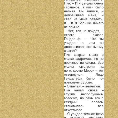
Пин. – И я увидел очень
страшное, а уйти было
нельзя. Он явился, и
допрашивал меня, и
стал на меня глядеть,
и... и я больше ничего
не помню.
– Нет, так не пойдет, –
строго сказал
Гэндальф. – Что ты
увидел, о чем он
допрашивал, что ты ему
сказал?
Пин закрыл глаза и
мелко задрожал, но не
произнес ни слова. Все
молча смотрели на
него, кроме Мерри – тот
отвернулся. Лицо
Гэндальфа было по-
прежнему сурово.
– Отвечай! – велел он.
Пин начал снова –
глухим, непослушным
голосом, но речь его с
каждым словом
становилась все
отчетливее.
– Я увидел темное небо
и высокую зубчатую