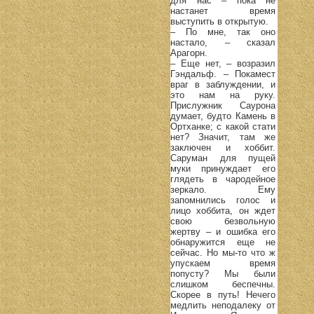
для нас – пока не
настанет время
выступить в открытую.
– По мне, так оно
настало, – сказал
Арагорн.
– Еще нет, – возразил
Гэндальф. – Покамест
враг в заблуждении, и
это нам на руку.
Прислужник Саурона
думает, будто Камень в
Ортханке; с какой стати
нет? Значит, там же
заключен и хоббит.
Саруман для пущей
муки принуждает его
глядеть в чародейное
зеркало. Ему
запомнились голос и
лицо хоббита, он ждет
свою безвольную
жертву – и ошибка его
обнаружится еще не
сейчас. Но мы-то что ж
упускаем время
попусту? Мы были
слишком беспечны.
Скорее в путь! Нечего
медлить неподалеку от