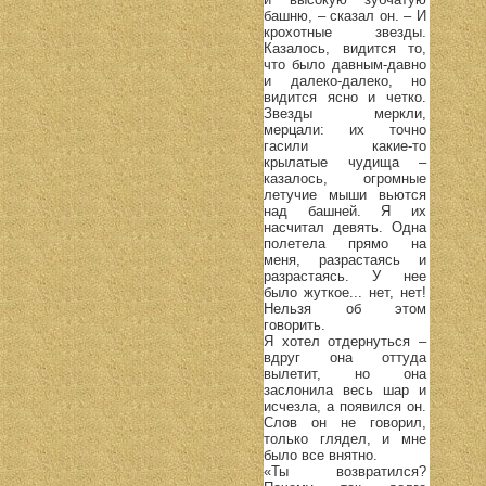
башню, – сказал он. – И
крохотные звезды.
Казалось, видится то,
что было давным-давно
и далеко-далеко, но
видится ясно и четко.
Звезды меркли,
мерцали: их точно
гасили какие-то
крылатые чудища –
казалось, огромные
летучие мыши вьются
над башней. Я их
насчитал девять. Одна
полетела прямо на
меня, разрастаясь и
разрастаясь. У нее
было жуткое... нет, нет!
Нельзя об этом
говорить.
Я хотел отдернуться –
вдруг она оттуда
вылетит, но она
заслонила весь шар и
исчезла, а появился он.
Слов он не говорил,
только глядел, и мне
было все внятно.
«Ты возвратился?