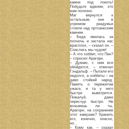
камни под локоть!
Побудьте вдвоем, это
вам полезно.
Маг вернулся к
остальным; они в
угрюмом раздумье
стояли над ортханкским
камнем.
– Беда явилась за
полночь и застала нас
врасплох, – сказал он. –
Спаслись мы чудом!
– А что хоббит, что Пин?
– спросил Арагорн.
– Думаю, с ним все
обойдется, – отвечал
Гэндальф. – Пытали его
недолго, а хоббиты – на
диво стойкий народ.
Память о пережитом
ужасе, и та у него
быстро выветрится.
Пожалуй, даже
чересчур быстро. Не
возьмешь ли ты,
Арагорн, на сохранение
этот камушек? Хранить
его, конечно, опасно,
но...
– Кому как, – сказал