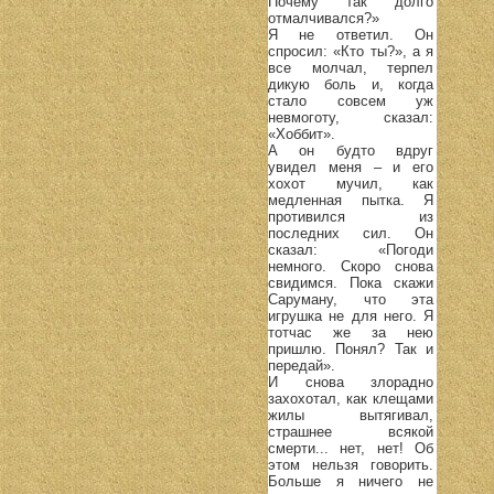
Почему так долго
отмалчивался?»
Я не ответил. Он
спросил: «Кто ты?», а я
все молчал, терпел
дикую боль и, когда
стало совсем уж
невмоготу, сказал:
«Хоббит».
А он будто вдруг
увидел меня – и его
хохот мучил, как
медленная пытка. Я
противился из
последних сил. Он
сказал: «Погоди
немного. Скоро снова
свидимся. Пока скажи
Саруману, что эта
игрушка не для него. Я
тотчас же за нею
пришлю. Понял? Так и
передай».
И снова злорадно
захохотал, как клещами
жилы вытягивал,
страшнее всякой
смерти... нет, нет! Об
этом нельзя говорить.
Больше я ничего не