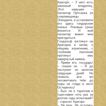
Арагорн. – У него есть
законный владелец.
Этот камушек –
палантир Ортханка из
сокровищницы
Элендила, и установили
его здесь гондорские
князья. Роковые сроки
близятся. И мой
палантир может мне
пригодиться.
Гэндальф взглянул на
Арагорна и затем, к
общему изумлению, с
глубоким поклоном
протянул ему
завернутый камень.
– Прими его, государь!
– сказал он. – И да
послужит он залогом
грядущих дней! Но
позволь все же
посоветовать тебе: до
поры не гляди в него!
Остерегись!
– Был ли я тороплив и
тщеславен хоть раз за
долгие годы испытаний?
– спросил Арагорн.
– Ни разу. Не оступись