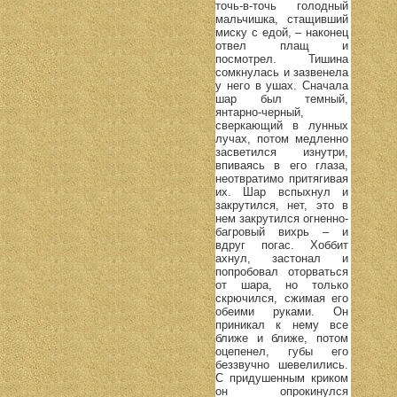
точь-в-точь голодный
мальчишка, стащивший
миску с едой, – наконец
отвел плащ и
посмотрел. Тишина
сомкнулась и зазвенела
у него в ушах. Сначала
шар был темный,
янтарно-черный,
сверкающий в лунных
лучах, потом медленно
засветился изнутри,
впиваясь в его глаза,
неотвратимо притягивая
их. Шар вспыхнул и
закрутился, нет, это в
нем закрутился огненно-
багровый вихрь – и
вдруг погас. Хоббит
ахнул, застонал и
попробовал оторваться
от шара, но только
скрючился, сжимая его
обеими руками. Он
приникал к нему все
ближе и ближе, потом
оцепенел, губы его
беззвучно шевелились.
С придушенным криком
он опрокинулся