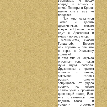
Изенгарда. Я поеду
вперед и возьму с
собой Перегрина Крола:
нынче спать ему не
придется.
– При мне останутся
Эомер и десять
дружинников, – сказал
конунг. – Прочие пусть
едут с Арагорном и
мчатся во весь опор.
– Можно и так, – сказал
Гэндальф. – Вместе
или порознь – спешите
в горы, к Хельмову
ущелью!
В этот миг их накрыла
огромная тень, яркая
луна вдруг погасла.
Дружинники с криком
припали к земле,
закрывая головы
руками, словно
защищаясь от удара
сверху: их обуял
слепой ужас и пронизал
цепенящий холод. Еле-
еле отважились они
поднять глаза – и
увидели огромную