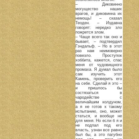
– Диковинно
могущество наших
врагов, и диковинна их
немощь! – сказал
Теоден. – Издавна
говорят: нередко зло
пожрется злом.
– Чаще всего так оно и
бывает, – подтвердил
Гэндальф. – Но в этот
раз нам неимоверно
повезло. Проступок
хоббита, кажется, спас
меня от чудовищного
промаха. Я думал было
сам изучить этот
Камень, проверить его
на себе. Сделай я это –
и пришлось бы
состязаться в
чародействе с
величайшим колдуном,
а я не готов к такому
испытанию, оно, может
статься, и вообще не
для меня. Но если б я и
не подпал под его
власть, узнан все равно
был бы, а это пагубно