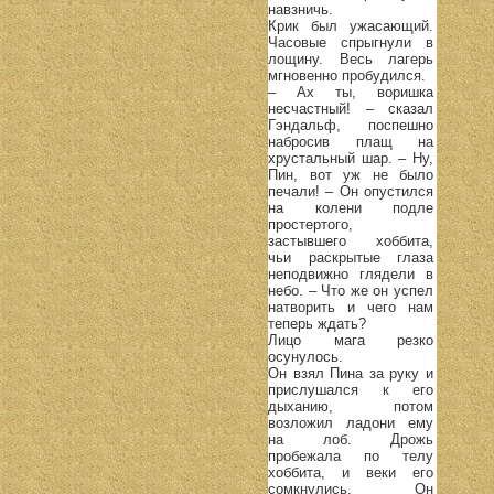
навзничь.
Крик был ужасающий.
Часовые спрыгнули в
лощину. Весь лагерь
мгновенно пробудился.
– Ах ты, воришка
несчастный! – сказал
Гэндальф, поспешно
набросив плащ на
хрустальный шар. – Ну,
Пин, вот уж не было
печали! – Он опустился
на колени подле
простертого,
застывшего хоббита,
чьи раскрытые глаза
неподвижно глядели в
небо. – Что же он успел
натворить и чего нам
теперь ждать?
Лицо мага резко
осунулось.
Он взял Пина за руку и
прислушался к его
дыханию, потом
возложил ладони ему
на лоб. Дрожь
пробежала по телу
хоббита, и веки его
сомкнулись. Он