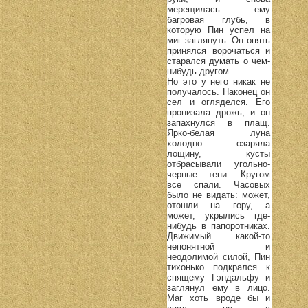
мерещилась ему
багровая глубь, в
которую Пин успел на
миг заглянуть. Он опять
принялся ворочаться и
старался думать о чем-
нибудь другом.
Но это у него никак не
получалось. Наконец он
сел и огляделся. Его
пронизала дрожь, и он
запахнулся в плащ.
Ярко-белая луна
холодно озаряла
лощину, кусты
отбрасывали угольно-
черные тени. Кругом
все спали. Часовых
было не видать: может,
отошли на гору, а
может, укрылись где-
нибудь в папоротниках.
Движимый какой-то
непонятной и
неодолимой силой, Пин
тихонько подкрался к
спящему Гэндальфу и
заглянул ему в лицо.
Маг хоть вроде бы и