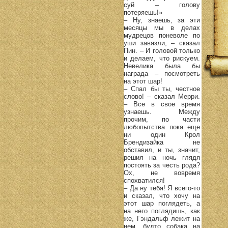
суй – голову
потеряешь!»
– Ну, знаешь, за эти
месяцы мы в делах
мудрецов поневоле по
уши завязли, – сказал
Пин. – И головой только
и делаем, что рискуем.
Невелика была бы
награда – посмотреть
на этот шар!
– Спал бы ты, честное
слово! – сказал Мерри.
– Все в свое время
узнаешь. Между
прочим, по части
любопытства пока еще
ни один Крол
Брендизайка не
обставил, и ты, значит,
решил на ночь глядя
постоять за честь рода?
Ох, не вовремя
спохватился!
– Да ну тебя! Я всего-то
и сказал, что хочу на
этот шар поглядеть, а
на него поглядишь, как
же, Гэндальф лежит на
нем, будто собака на