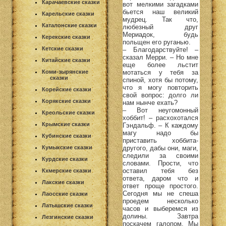
Карачаевские сказки
вот мелкими загадками
бьется наш великий
Карельские сказки
мудрец. Так что,
Каталонские сказки
любезный друг
Мериадок, будь
Керекские сказки
польщен его руганью.
Кетские сказки
– Благодарствуйте! –
сказал Мерри. – Но мне
Китайские сказки
еще более льстит
мотаться у тебя за
Коми-зырянские
сказки
спиной, хотя бы потому,
что я могу повторить
Корейские сказки
свой вопрос: долго ли
Корякские сказки
нам нынче ехать?
– Вот неугомонный
Креольские сказки
хоббит! – расхохотался
Крымские сказки
Гэндальф. – К каждому
магу надо бы
Кубинские сказки
приставить хоббита-
другого, дабы они, маги,
Кумыкские сказки
следили за своими
Курдские сказки
словами. Прости, что
оставил тебя без
Кхмерские сказки
ответа, даром что и
Лакские сказки
ответ проще простого.
Сегодня мы не спеша
Лаосские сказки
проедем несколько
Латышские сказки
часов и выберемся из
долины. Завтра
Лезгинские сказки
поскачем галопом. Мы