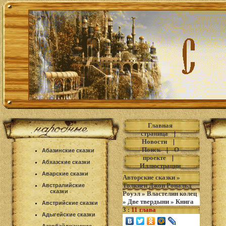
Главная
страница
|
Новости
|
Поиск
|
О
Абазинские сказки
проекте
|
Абхазские сказки
Иллюстрации
Аварские сказки
Авторские сказки
»
Толкиен Джон Рональд
Австралийские
сказки
Роуэл
»
Властелин колец
»
Две твердыни
»
Книга
Австрийские сказки
3
:
11 глава
Адыгейские сказки