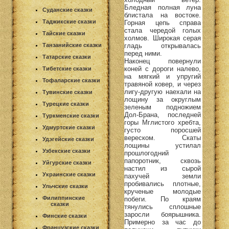
Бледная полная луна
Суданские сказки
блистала на востоке.
Таджикские сказки
Горная цепь справа
стала чередой голых
Тайские сказки
холмов. Широкая серая
гладь открывалась
Танзанийские сказки
перед ними.
Татарские сказки
Наконец повернули
коней с дороги налево,
Тибетские сказки
на мягкий и упругий
Тофаларские сказки
травяной ковер, и через
лигу-другую наехали на
Тувинские сказки
лощину за округлым
Турецкие сказки
зеленым подножием
Дол-Брана, последней
Туркменские сказки
горы Мглистого хребта,
Удмуртские сказки
густо поросшей
вереском. Скаты
Удэгейские сказки
лощины устилал
Узбекские сказки
прошлогодний
папоротник, сквозь
Уйгурские сказки
настил из сырой
Украинские сказки
пахучей земли
пробивались плотные,
Ульчские сказки
крученые молодые
Филиппинские
побеги. По краям
сказки
тянулись сплошные
заросли боярышника.
Финские сказки
Примерно за час до
Французские сказки