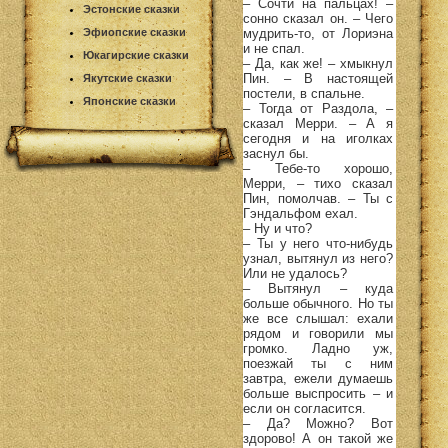
– Сочти на пальцах! –
Эстонские сказки
сонно сказал он. – Чего
мудрить-то, от Лориэна
Эфиопские сказки
и не спал.
Юкагирские сказки
– Да, как же! – хмыкнул
Пин. – В настоящей
Якутские сказки
постели, в спальне.
Японские сказки
– Тогда от Раздола, –
сказал Мерри. – А я
сегодня и на иголках
заснул бы.
– Тебе-то хорошо,
Мерри, – тихо сказал
Пин, помолчав. – Ты с
Гэндальфом ехал.
– Ну и что?
– Ты у него что-нибудь
узнал, вытянул из него?
Или не удалось?
– Вытянул – куда
больше обычного. Но ты
же все слышал: ехали
рядом и говорили мы
громко. Ладно уж,
поезжай ты с ним
завтра, ежели думаешь
больше выспросить – и
если он согласится.
– Да? Можно? Вот
здорово! А он такой же