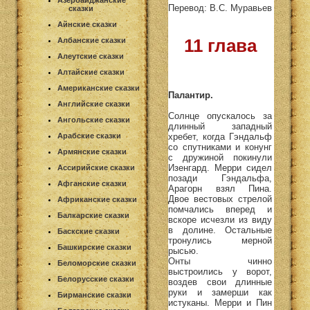
Азербайджанские
Перевод: В.С. Муравьев
сказки
Айнские сказки
11 глава
Албанские сказки
Алеутские сказки
Алтайские сказки
Американские сказки
Палантир.
Английские сказки
Солнце опускалось за
Ангольские сказки
длинный западный
хребет, когда Гэндальф
Арабские сказки
со спутниками и конунг
Армянские сказки
с дружиной покинули
Изенгард. Мерри сидел
Ассирийские сказки
позади Гэндальфа,
Афганские сказки
Арагорн взял Пина.
Двое вестовых стрелой
Африканские сказки
помчались вперед и
Балкарские сказки
вскоре исчезли из виду
в долине. Остальные
Баскские сказки
тронулись мерной
Башкирские сказки
рысью.
Онты чинно
Беломорские сказки
выстроились у ворот,
Белорусские сказки
воздев свои длинные
руки и замерши как
Бирманские сказки
истуканы. Мерри и Пин