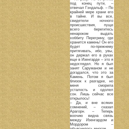
под конец пути, –
отвечал Гэндальф. – По
крайней мере храни его
в тайне. И вы все,
свидетели ночного
происшествия, пуще
всего берегитесь
ненароком выдать
хоббиту Перегрину, где
хранится камень! Он его
будет по-прежнему
притягивать, ибо, увы,
он держал его в руках
еще в Изенгарде – это я
недоглядел. Но я был
занят Саруманом и не
догадался, что это за
Камень. Потом я был
близок к разгадке, но
меня сморила
усталость и одолел
сон. Лишь сейчас все
открылось!
– Да, и вне всяких
сомнений, – сказал
Арагорн. – Теперь
воочию видна связь
между Изенгардом и
Мордором –
объяснилось многое.