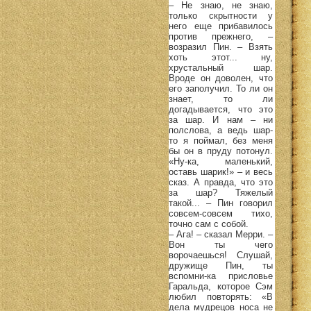
– Не знаю, не знаю,
только скрытности у
него еще прибавилось
против прежнего, –
возразил Пин. – Взять
хоть этот... ну,
хрустальный шар.
Вроде он доволен, что
его заполучил. То ли он
знает, то ли
догадывается, что это
за шар. И нам – ни
полслова, а ведь шар-
то я поймал, без меня
бы он в пруду потонул.
«Ну-ка, маленький,
оставь шарик!» – и весь
сказ. А правда, что это
за шар? Тяжелый
такой... – Пин говорил
совсем-совсем тихо,
точно сам с собой.
– Ага! – сказал Мерри. –
Вон ты чего
ворочаешься! Слушай,
дружище Пин, ты
вспомни-ка присловье
Гаральда, которое Сэм
любил повторять: «В
дела мудрецов носа не