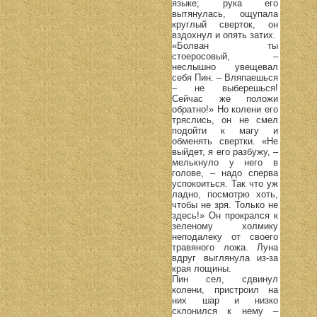
языке; рука его
вытянулась, ощупала
круглый сверток, он
вздохнул и опять затих.
«Болван ты
стоеросовый, –
неслышно увещевал
себя Пин. – Вляпаешься
– не выберешься!
Сейчас же положи
обратно!» Но колени его
тряслись, он не смел
подойти к магу и
обменять свертки. «Не
выйдет, я его разбужу, –
мелькнуло у него в
голове, – надо сперва
успокоиться. Так что уж
ладно, посмотрю хоть,
чтобы не зря. Только не
здесь!» Он прокрался к
зеленому холмику
неподалеку от своего
травяного ложа. Луна
вдруг выглянула из-за
края лощины.
Пин сел, сдвинул
колени, пристроил на
них шар и низко
склонился к нему –