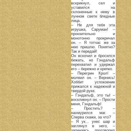
вскрикнул, сел и
уставился на
склоненные к нему в
лунном свете бледные
лица.
– Не для тебя эта
игрушка, Саруман! –
пронзительно и
монотонно прокричал
он. – Я тотчас же за
нею пришлю. Понятно?
Так и передай!
Он вскочил и бросился
бежать, но Гэндальф
перехватил и удержал
его – бережно и крепко.
– Перегрин Крол! –
молвил он. – Вернись!
Хоббит успокоение
прижался к надежной и
твердой руке.
– Гэндальф, это ты! –
воскликнул он. – Прости
меня, Гэндальф!
– Простить? –
нахмурился маг. –
Сперва скажи, за что?
– Я ук... унес шар и
заглянул в него, –
запинаясь, проговорил