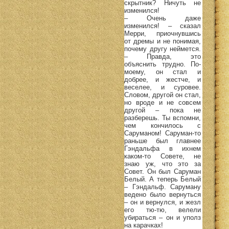
скрытник? Ничуть не
изменился!
– Очень даже
изменился! – сказал
Мерри, приочнувшись
от дремы и не понимая,
почему другу неймется.
– Правда, это
объяснить трудно. По-
моему, он стал и
добрее, и жестче, и
веселее, и суровее.
Словом, другой он стал,
но вроде и не совсем
другой – пока не
разберешь. Ты вспомни,
чем кончилось с
Саруманом! Саруман-то
раньше был главнее
Гэндальфа в ихнем
каком-то Совете, не
знаю уж, что это за
Совет. Он был Саруман
Белый. А теперь Белый
– Гэндальф. Саруману
ведено было вернуться
– он и вернулся, и жезл
его тю-тю, велели
убираться – он и уполз
на карачках!