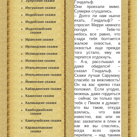
Зулусские сказки
Гэндальф.
Они проехали мимо.
Ингушские сказки
Сумерки сгущались.
Индейские сказки
– Долго ли нам нынче
ехать, Гэндальф? –
Индийские сказки
спросил Мерри немного
Индонезийские
погодя. – Тебе-то
сказки
небось все равно, что
сзади тебя болтается
Иранские сказки
жалкое охвостье, а
Ирландские сказки
охвостье еще прежде
того устало, ему не
Исландские сказки
терпится отдохнуть.
Испанские сказки
– А-а, расслышал и
даже обиделся! –
Итальянские сказки
сказал Гэндальф. –
Ительменские сказки
Скажи лучше Саруману
спасибо за вежливость!
Йеменские сказки
Он на вас крепко глаз
положил. Если угодно,
Кабардинские сказки
можешь даже гордиться
Казахские сказки
– сейчас он только про
тебя с Пином и думает:
Калмыцкие сказки
кто вы такие, откуда
Камбоджийские
взялись, что вам
сказки
известно, вас или не
Кампучийские сказки
вас захватили в плен и
как же вы спаслись,
Каракалпакские
когда всех орков
сказки
перебили, – над такими