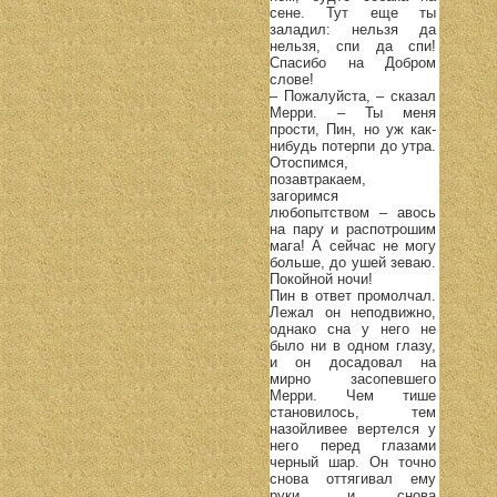
сене. Тут еще ты
заладил: нельзя да
нельзя, спи да спи!
Спасибо на Добром
слове!
– Пожалуйста, – сказал
Мерри. – Ты меня
прости, Пин, но уж как-
нибудь потерпи до утра.
Отоспимся,
позавтракаем,
загоримся
любопытством – авось
на пару и распотрошим
мага! А сейчас не могу
больше, до ушей зеваю.
Покойной ночи!
Пин в ответ промолчал.
Лежал он неподвижно,
однако сна у него не
было ни в одном глазу,
и он досадовал на
мирно засопевшего
Мерри. Чем тише
становилось, тем
назойливее вертелся у
него перед глазами
черный шар. Он точно
снова оттягивал ему
руки, и снова