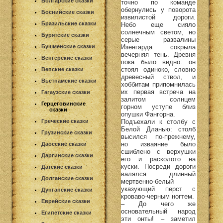
Болгарские сказки
точно по команде
обернулись у поворота
Боснийские сказки
извилистой дороги.
Бразильские сказки
Небо еще сияло
солнечным светом, но
Бурятские сказки
серые развалины
Изенгарда сокрыла
Бушменские сказки
вечерняя тень. Древня
Венгерские сказки
пока было видно: он
стоял одиноко, словно
Вепские сказки
древесный ствол, и
Вьетнамские сказки
хоббитам припомнилась
их первая встреча на
Гагаузские сказки
залитом солнцем
Герцеговинские
горном уступе близ
сказки
опушки Фангорна.
Подъехали к столбу с
Греческие сказки
Белой Дланью: столб
Грузинские сказки
высился по-прежнему,
но изваяние было
Даосские сказки
сшиблено с верхушки
Даргинские сказки
его и расколото на
куски. Посреди дороги
Датские сказки
валялся длинный
Долганские сказки
мертвенно-белый
указующий перст с
Дунганские сказки
кроваво-черным ногтем.
Еврейские сказки
– До чего же
основательный народ
Египетские сказки
эти онты! – заметил