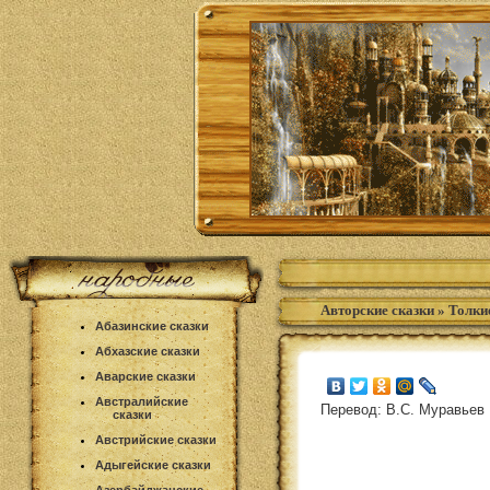
Авторские сказки
»
Толки
Абазинские сказки
Абхазские сказки
Аварские сказки
Австралийские
Перевод: В.С. Муравьев
сказки
Австрийские сказки
Адыгейские сказки