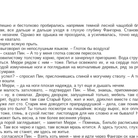
ешно и бестолково пробирались напрямик темной лесной чащобой бл
ам, все дальше и дальше уходя в глухую глубину Фангорна. Станови
 незачем. Однако же одышка не проходила, а усиливалась, точно нед
не хватало.
терял всякую прыть.
– выговорил он непослушным языком. – Глоток бы воздуха!
– сказал Пин. – А то у меня глотка совсем пересохла.
извилистому толстому корню, присел и зачерпнул пригоршню. Вода стру
аться. Мерри рядом с ним – тоже. Питье освежило их, и на сердце по
водой измученные ноги и поглядывая на молчаливые деревья, ряд за 
сумраке.
е успел? – спросил Пин, прислонившись спиной к могучему стволу. – А т
е вошли.
л Мерри, – да на ноги плохая надежда, а тут еще и дышать нечем.
 и малость затхловато, – подтвердил Пин. – Мне, знаешь, припомина
– ну, в смиалах. Дворец дворцом, запущенный только, мебель там о
ворят, будто жил там сам Старый Крол, жил и жил, дряхлел вместе с па
 уже лет сто. Старик мне доводится прапрадедушкой – дела, сам пони
ера это было! Ты только посмотри на лишайник: всюду вырос, все опле
 тоже, глянь, в сухой листве: листопадов для них словно и не бывало! 
может быть весна, а тем более весенняя уборка.
а порой заглядывает, – заметил Мерри. – Помнишь, Бильбо расписыва
. Там все черно и гадко, там всякая мразь ютится. А здесь тускло, глу
сь жить не станет, им здесь не житье.
 согласился Пин. – Взять хоть меня – мне и идти через Фангорн ох как 