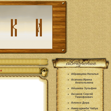
ва
Абрамцева Наталья
Агапова Ирина
Анатольевна
Айшаева Зульфия
Аксаков Сергей
Тимофеевич
Алонсо Дора
Амирэджиби Чабуа