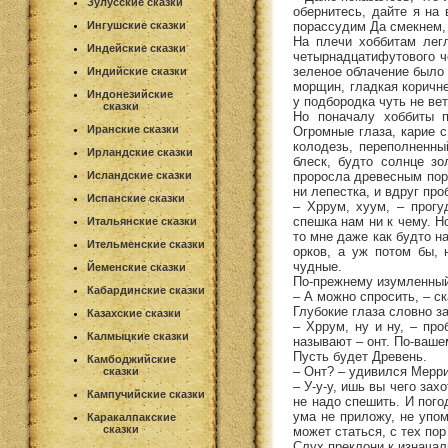
Зулусские сказки
обернитесь, дайте я на 
порассудим Да смекнем, 
Ингушские сказки
На плечи хоббитам лег
Индейские сказки
четырнадцатифутового че
зеленое облачение было п
Индийские сказки
морщин, гладкая коричне
Индонезийские
у подбородка чуть не ве
сказки
Но поначалу хоббиты п
Иранские сказки
Огромные глаза, карие 
колодезь, переполненны
Ирландские сказки
блеск, будто солнце зо
проросла древесным пор
Исландские сказки
ни лепестка, и вдруг пр
Испанские сказки
– Хррум, хуум, – прогу
спешка нам ни к чему. Н
Итальянские сказки
то мне даже как будто н
Ительменские сказки
орков, а уж потом бы, 
чудные.
Йеменские сказки
По-прежнему изумленный 
Кабардинские сказки
– А можно спросить, – ска
Глубокие глаза словно з
Казахские сказки
– Хррум, ну и ну, – про
Калмыцкие сказки
называют – онт. По-вашем
Пусть будет Древень.
Камбоджийские
– Онт? – удивился Мерри
сказки
– У-у-у, ишь вы чего зах
Кампучийские сказки
не надо спешить. И пого
ума не приложу, не упо
Каракалпакские
сказки
может статься, с тех пор
Слух преклони к изнача