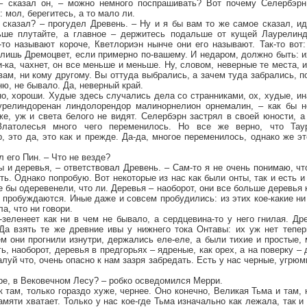
 – сказал он, – можно немного поспрашивать? Вот почему Селербэрн
 мол, берегитесь, а то мало ли.
м сказал? – прогудел Древень. – Ну и я бы вам то же самое сказал, ид
ьше плутайте, а главное – держитесь подальше от кущей Лаурелиндо
то называют короче, Кветлориэн нынче они его называют. Так-то вот:
 лишь Дремоцвет, если примерно по-вашему. И недаром, должно быть: 
и-ка, чахнет, он все меньше и меньше. Ну, словом, неверные те места, 
вам, ни кому другому. Вы оттуда выбрались, а зачем туда забрались, по
ню, не бывало. Да, неверный край.
о, хороши. Худые здесь случались дела со странниками, ох, худые, ин
урелиндоренан линдолорендор малинорнелион орнемалин, – как бы не
е, уж и света белого не видят. Селербэрн застрял в своей юности, а 
латолесья много чего переменилось. Но все же верно, что Таур
 это да, это как и прежде. Да-да, многое переменилось, однако же эт
л его Пин. – Что не везде?
ы и деревья, – ответствовал Древень. – Сам-то я не очень понимаю, что
ть. Однако попробую. Вот некоторые из нас как были онты, так и есть и
е бы одеревенели, что ли. Деревья – наоборот, они все больше деревья 
, пробуждаются. Иные даже и совсем пробудились: из этих кое-какие ни 
ла, что ни говори.
-зеленеет как ни в чем не бывало, а сердцевина-то у него гнилая. Др
 Да взять те же древние ивы у нижнего тока Онтавы: их уж нет тепер
м они прогнили изнутри, держались еле-еле, а были тихие и простые, м
ть, наоборот, деревья в предгорьях – ядреные, как орех, а на поверку 
алуй что, очень опасно к нам зазря забредать. Есть у нас черные, угрю
ере, в Вековечном Лесу? – робко осведомился Мерри.
ак там, только гораздо хуже, чернее. Оно конечно, Великая Тьма и там,
амяти хватает. Только у нас кое-где Тьма изначально как лежала, так и