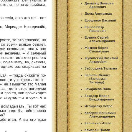
оображать. Вы, значит, в
Дымшиц Валерий
ете ли, не по-эльфийски,
Аронович
Дюма Александр
ро себя, а то что же – вот
Ерошенко Василий
йк, Мериадок Брендизайк,
Ершов Петр
Павлович
Есенин Сергей
ряете, за это спасибо, но
Александрович
 со всеми всякое бывает,
Житков Борис
сли позволите, звать вас
Степанович
ни незачем. – И зеленый
олговато: имя мое росло с
Жуковский Василий
, по-вашему, ну, скажем,
Андреевич
 однако разговаривать на
Забродина Тальяна
цая, – тогда скажите по-
Зальтен Феликс
(Зальцман
вает, и унюхаешь тоже) –
Зигмунд)
Уж не взыщите: это малая
час, где я стою погожими
Захариева Лила
 и про то, как происходит
Заходер Борис
 струна, – эти орки, что
Владимирович
х докладывать. Ты вот нас
Испиреску Петре
лько надо бы тебя сперва
Каверин Вениамин
фа?
Александрович
заботится. А вы его тоже
Кальвино Итало
Камерон Полли