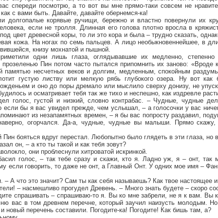
вас спереди посмотрю, а то вот вы мне прямо-таки совсем не нравите
как с вами быть. Давайте, давайте обернемся-ка!
ли долгопалые корявые ручищи, бережно и властно повернули их кру
ловека, если не тролля. Длинная его голова плотно вросла в кряжист
од цвет древесной коры, то ли это кора и была – трудно сказать, однак
вая кожа. На ногах по семь пальцев. А лицо необыкновеннейшее, в дл
твившейся, книзу мохнатой и пышной.
риметили одни лишь глаза, оглядывавшие их медленно, степенно 
с прозеленью Пин потом часто пытался припомнить их заново: «Вроде 
й памятью несчетных веков и долгим, медленным, спокойным раздумь
лотит густую листву или мелкую рябь глубокого озера. Ну вот как 
ожденьем и оно до поры дремало или мыслило сверху донизу, не упуск
обудилось и осматривает тебя так же тихо и неспешно, как издревле раст
дел голос, густой и низкий, словно контрабас. – Чудные, чудные дел
о если бы я вас увидел прежде, чем услышал, – а голосочки у вас ничег
апоминают из незапамятных времен, – я бы вас попросту раздавил, поду
наверно, огорчался. Да-а, чудные, чудные вы малыши. Прямо скажу, 
Пин бояться вдруг перестал. Любопытно было глядеть в эти глаза, но в
зал он, – а кто ты такой и как тебя зовут?
аволокло, они проблеснули хитроватой искринкой.
басил голос, – так тебе сразу и скажи, кто я. Ладно уж, я – онт, так 
у если говорить, то даже не онт, а Главный Онт. У одних мое имя – Фан
. – А что это значит? Сам ты как себя называешь? Как твое настоящее 
отели! – насмешливо прогудел Древень. – Много знать будете – скоро со
дите спрашивать – спрашиваю-то я. Вы ко мне забрели, не я к вам. Вы к
мню вас в том древнем перечне, который заучил наизусть молодым. Но
 и новый перечень составили. Погодите-ка! Погодите! Как бишь там, а?
льному