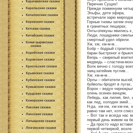
Карачаевские сказки
Перечню Сущих!
Прежде поименуем четыр
Карельские сказки
Эльфы, дети эфира,
Каталонские сказки
встречали зарю мирозда
Горные гномы затем очн
Керекские сказки
в гранитных пещерах;
Кетские сказки
Онты-опекуны явились к
Люди, лошадники смелы
Китайские сказки
смертный удел обрели.
Коми-зырянские
Хм, хм, хм-м-м...
сказки
Бобр – бодрый строитель
баран быстроног и брыкл
Корейские сказки
Вепрь – свирепый воител
Корякские сказки
медведь – сластена-мох
Волк вечно с голоду воет
Креольские сказки
заяц-затейник пуглив...
Крымские сказки
Хм, хм-м-м...
Орлы – обитатели высей
Кубинские сказки
буйволы бродят в лугах,
Кумыкские сказки
Ворон – ведун чернокры
олень осенен венцом,
Курдские сказки
Лебедь, как лилия, бел, 
Кхмерские сказки
как лед, холоден змей...
Н-да, хм-хм, хм-хм-хм, 
Лакские сказки
равно там нет, хотя спис
Лаосские сказки
– Вот так и всегда нас 
первый день живем на бе
Латышские сказки
– Да просто надо встави
Лезгинские сказки
первой четверкой, возле 