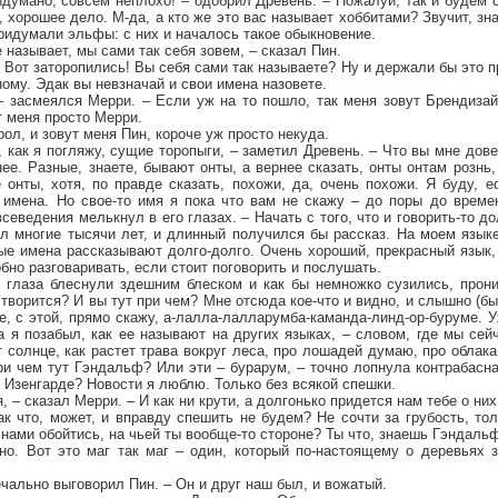
идумано, совсем неплохо! – одобрил Древень. – Пожалуй, так и будем с
 хорошее дело. М-да, а кто же это вас называет хоббитами? Звучит, зна
ридумали эльфы: с них и началось такое обыкновение.
 называет, мы сами так себя зовем, – сказал Пин.
 ну! Вот заторопились! Вы себя сами так называете? Ну и держали бы это п
ному. Эдак вы невзначай и свои имена назовете.
 – засмеялся Мерри. – Если уж на то пошло, так меня зовут Брендиза
 меня просто Мерри.
рол, и зовут меня Пин, короче уж просто некуда.
, как я погляжу, сущие торопыги, – заметил Древень. – Что вы мне дове
е. Разные, знаете, бывают онты, а вернее сказать, онты онтам рознь,
 онты, хотя, по правде сказать, похожи, да, очень похожи. Я буду, е
имена. Но свое-то имя я пока что вам не скажу – до поры до време
севедения мелькнул в его глазах. – Начать с того, что и говорить-то д
л многие тысячи лет, и длинный получился бы рассказ. На моем языке
ые имена рассказывают долго-долго. Очень хороший, прекрасный язык,
обно разговаривать, если стоит поговорить и послушать.
о глаза блеснули здешним блеском и как бы немножко сузились, прони
 творится? И вы тут при чем? Мне отсюда кое-что и видно, и слышно (бы
 ее, с этой, прямо скажу, а-лалла-лалларумба-каманда-линд-ор-буруме. 
а я позабыл, как ее называют на других языках, – словом, где мы сей
т солнце, как растет трава вокруг леса, про лошадей думаю, про облака
ри чем тут Гэндальф? Или эти – бурарум, – точно лопнула контрабасная
 Изенгарде? Новости я люблю. Только без всякой спешки.
 – сказал Мерри. – И как ни крути, а долгонько придется нам тебе о ни
к что, может, и вправду спешить не будем? Не сочти за грубость, то
 нами обойтись, на чьей ты вообще-то стороне? Ты что, знаешь Гэндаль
чно. Вот это маг так маг – один, который по-настоящему о деревьях 
ечально выговорил Пин. – Он и друг наш был, и вожатый.