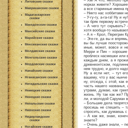
– Хм! А что, неплохо пр
Литовские сказки
норках живете? Хорошее,
Мавриканские сказки
а все старинные имена п
– Никто нас хоббитами не
Мадагаскарские
– У-гу-гу, а-га-га! Ну и
сказки
так бряк первому встреч
Македонские сказки
– А чего тут скрывать?
хотя вообще-то называют
Мансийские сказки
– А я – Крол, Перегрин К
Марийские сказки
– Эге-ге, да вы и впрямь
вы бы лучше поосторожне
Мексиканские сказки
иные, может, вовсе и не
Молдавские сказки
Мерри и Пин – хорошие 
проблеск насмешки или в
Монгольские сказки
каждым днем, а я прожи
древнеонтском, подлинн
Мордовские сказки
нем трудно, и долго над
Нанайские сказки
Ну а если нет, – тут ег
вашему, что у вас нынче
Нганасанские сказки
ну, отсюда, с этой, как
Негидальские сказки
часть нашего названья, 
утрами, думаю, как грее
Немецкие сказки
жизнь. Ну так как же? П
Ненецкие сказки
ли, и молодой Саруман в
– Большие дела творятся,
Непальские сказки
просишь не спешить – та
Нивхские сказки
спросить, как думаешь с
– А как же, знаю, коне
Нидерландские
знаете?
сказки
– Очень даже знали, – п
Ногайские сказки