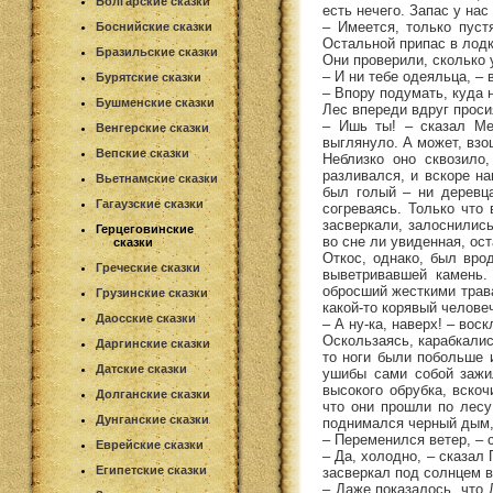
Болгарские сказки
есть нечего. Запас у нас
– Имеется, только пуст
Боснийские сказки
Остальной припас в лодк
Бразильские сказки
Они проверили, сколько 
– И ни тебе одеяльца, –
Бурятские сказки
– Впору подумать, куда н
Бушменские сказки
Лес впереди вдруг проси
– Ишь ты! – сказал Мер
Венгерские сказки
выглянуло. А может, взош
Вепские сказки
Неблизко оно сквозило
разливался, и вскоре на
Вьетнамские сказки
был голый – ни деревца
Гагаузские сказки
согреваясь. Только что
засверкали, залоснились
Герцеговинские
во сне ли увиденная, ост
сказки
Откос, однако, был вро
Греческие сказки
выветривавшей камень.
обросший жесткими трава
Грузинские сказки
какой-то корявый челове
Даосские сказки
– А ну-ка, наверх! – вос
Оскользаясь, карабкалис
Даргинские сказки
то ноги были побольше 
Датские сказки
ушибы сами собой зажил
высокого обрубка, вскоч
Долганские сказки
что они прошли по лесу
Дунганские сказки
поднимался черный дым, 
– Переменился ветер, – 
Еврейские сказки
– Да, холодно, – сказал 
Египетские сказки
засверкал под солнцем в
– Даже показалось, что 