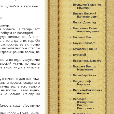
Беспалов Валентин
ой путлибов в карманах.
Иванович
.
Бианки Виталий
Валентинович
о.
Биссет Дональд
шатер.
Благинина Елена
а облаком, а теперь вот
Александровна
– пойдем-ка поглядим!
уда каменистее. А свет
Босилек Ран
о отрога дальних гор. Он
Боуэн Элизабет
распростер ветви, точно
 и чернопятнистые стволы
Буковский Юрий
 травы: ранняя весна, не
Бустанай
лости погоды, услужливо
Бьёрклунд Элисабет
ирокий уступ, по краям
Важдаев Виктор
етвями, ни дать ни взять
Моисеевич
Валенберг Анна
уж точно не для них: чьи-
Вандергриф
аны и порезы, ссадины и
Маргарет
ступа возле того самого
 на восток. Стало видно,
Варгины Виктория и
Алексей
ак не больше. От опушки
Вересаев
(Смидович)
 Жалость какая! Лес прямо
Виктор
Викторович
мый голос – Ну-ка, ну-ка,