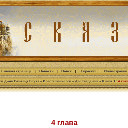
Главная страница
|
Новости
|
Поиск
|
О проекте
|
Иллюстрации
ен Джон Рональд Роуэл
»
Властелин колец
»
Две твердыни
»
Книга 3
:
4 гла
4 глава