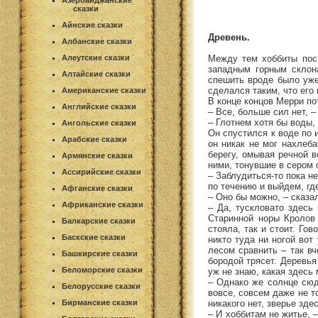
Азербайджанские
сказки
Айнские сказки
Древень.
Албанские сказки
Между тем хоббиты посп
Алеутские сказки
западным горным склон
Алтайские сказки
спешить вроде было уже
сделался таким, что его 
Американские сказки
В конце концов Мерри по
Английские сказки
– Все, больше сил нет, 
– Глотнем хотя бы воды, 
Ангольские сказки
Он спустился к воде по 
Арабские сказки
он никак не мог нахлеб
берегу, омывая речной 
Армянские сказки
ними, тонувшие в сером 
Ассирийские сказки
– Заблудиться-то пока н
по течению и выйдем, гд
Афганские сказки
– Оно бы можно, – сказа
Африканские сказки
– Да, тускловато здесь
Старинной норы Кролов 
Балкарские сказки
стояла, так и стоит. Го
Баскские сказки
никто туда ни ногой вот
лесом сравнить – так вч
Башкирские сказки
бородой трясет. Деревья
Беломорские сказки
уж не знаю, какая здесь 
– Однако же солнце сюд
Белорусские сказки
вовсе, совсем даже не то
никакого нет, зверье зде
Бирманские сказки
– И хоббитам не житье, –