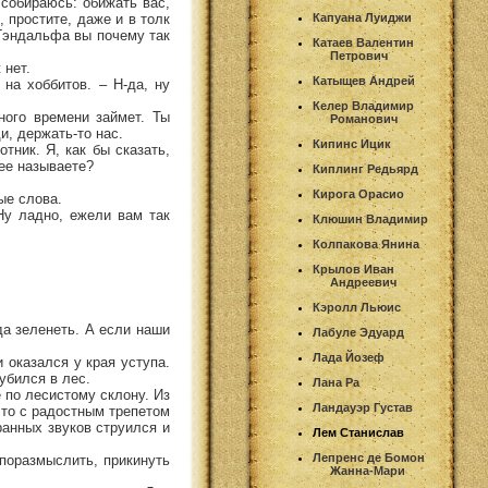
 собираюсь: обижать вас,
, простите, даже и в толк
Капуана Луиджи
 Гэндальфа вы почему так
Катаев Валентин
Петрович
 нет.
Катыщев Андрей
 на хоббитов. – Н-да, ну
Келер Владимир
ного времени займет. Ты
Романович
и, держать-то нас.
Кипинс Ицик
отник. Я, как бы сказать,
 ее называете?
Киплинг Редьярд
Кирога Орасио
ые слова.
 Ну ладно, ежели вам так
Клюшин Владимир
Колпакова Янина
Крылов Иван
Андреевич
Кэролл Льюис
 да зеленеть. А если наши
Лабуле Эдуард
Лада Йозеф
 оказался у края уступа.
убился в лес.
Лана Ра
 по лесистому склону. Из
Ландауэр Густав
 что с радостным трепетом
ранных звуков струился и
Лем Станислав
Лепренс де Бомон
 поразмыслить, прикинуть
Жанна-Мари