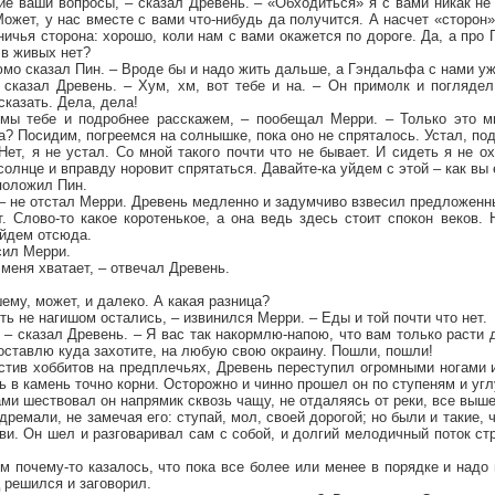
гие ваши вопросы, – сказал Древень. – «Обходиться» я с вами никак не
Может, у нас вместе с вами что-нибудь да получится. А насчет «сторон»
 ничья сторона: хорошо, коли нам с вами окажется по дороге. Да, а про
 в живых нет?
рюмо сказал Пин. – Вроде бы и надо жить дальше, а Гэндальфа с нами уж
– сказал Древень. – Хум, хм, вот тебе и на. – Он примолк и поглядел
 сказать. Дела, дела!
мы тебе и подробнее расскажем, – пообещал Мерри. – Только это м
а? Посидим, погреемся на солнышке, пока оно не спряталось. Устал, под
Нет, я не устал. Со мной такого почти что не бывает. И сидеть я не ох
солнце и вправду норовит спрятаться. Давайте-ка уйдем с этой – как вы
дположил Пин.
 – не отстал Мерри. Древень медленно и задумчиво взвесил предложенн
т. Слово-то какое коротенькое, а она ведь здесь стоит спокон веков.
уйдем отсюда.
сил Мерри.
 меня хватает, – отвечал Древень.
ему, может, и далеко. А какая разница?
ть не нагишом остались, – извинился Мерри. – Еды и той почти что нет.
и, – сказал Древень. – Я вас так накормлю-напою, что вам только расти
доставлю куда захотите, на любую свою окраину. Пошли, пошли!
тив хоббитов на предплечьях, Древень переступил огромными ногами и
ь в камень точно корни. Осторожно и чинно прошел он по ступеням и угл
и шествовал он напрямик сквозь чащу, не отдаляясь от реки, все выше
дремали, не замечая его: ступай, мол, своей дорогой; но были и такие,
и. Он шел и разговаривал сам с собой, и долгий мелодичный поток ст
 почему-то казалось, что пока все более или менее в порядке и надо
 решился и заговорил.