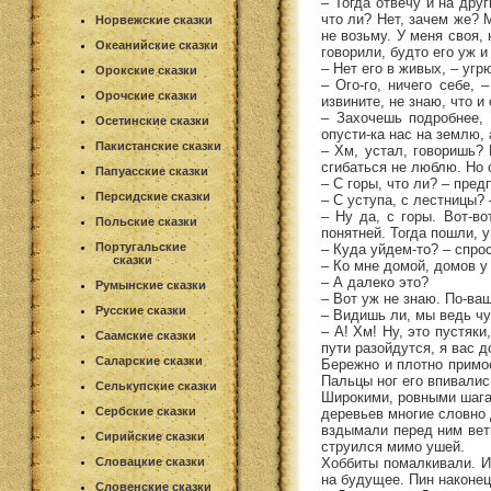
– Тогда отвечу и на дру
что ли? Нет, зачем же? 
Норвежские сказки
не возьму. У меня своя,
Океанийские сказки
говорили, будто его уж и
– Нет его в живых, – уг
Орокские сказки
– Ого-го, ничего себе, 
Орочские сказки
извините, не знаю, что и
– Захочешь подробнее, 
Осетинские сказки
опусти-ка нас на землю, 
Пакистанские сказки
– Хм, устал, говоришь? 
сгибаться не люблю. Но 
Папуасские сказки
– С горы, что ли? – пре
Персидские сказки
– С уступа, с лестницы?
– Ну да, с горы. Вот-во
Польские сказки
понятней. Тогда пошли, 
Португальские
– Куда уйдем-то? – спро
сказки
– Ко мне домой, домов у
– А далеко это?
Румынские сказки
– Вот уж не знаю. По-ваш
Русские сказки
– Видишь ли, мы ведь чу
– А! Хм! Ну, это пустяк
Саамские сказки
пути разойдутся, я вас 
Саларские сказки
Бережно и плотно примос
Пальцы ног его впивалис
Селькупские сказки
Широкими, ровными шагам
Сербские сказки
деревьев многие словно 
вздымали перед ним ветв
Сирийские сказки
струился мимо ушей.
Хоббиты помалкивали. Им
Словацкие сказки
на будущее. Пин наконец
Словенские сказки