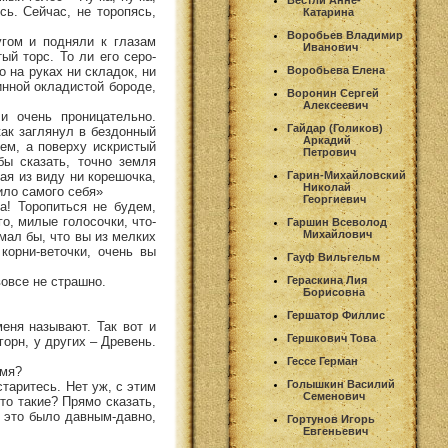
Вестли Анне-
сь. Сейчас, не торопясь,
Катарина
Воробьев Владимир
гом и подняли к глазам
Иванович
ый торс. То ли его серо-
о на руках ни складок, ни
Воробьева Елена
инной окладистой бороде,
Воронин Сергей
Алексеевич
и очень проницательно.
Гайдар (Голиков)
как заглянул в бездонный
Аркадий
ем, а поверху искристый
Петрович
бы сказать, точно земля
ая из виду ни корешочка,
Гарин-Михайловский
Николай
ило самого себя»
Георгиевич
а! Торопиться не будем,
о, милые голосочки, что-
Гаршин Всеволод
Михайлович
мал бы, что вы из мелких
корни-веточки, очень вы
Гауф Вильгельм
овсе не страшно.
Гераскина Лия
Борисовна
Гершатор Филлис
меня называют. Так вот и
Гершкович Това
горн, у других – Древень.
Гессе Герман
имя?
Голышкин Василий
старитесь. Нет уж, с этим
Семенович
то такие? Прямо сказать,
 это было давным-давно,
Гортунов Игорь
Евгеньевич