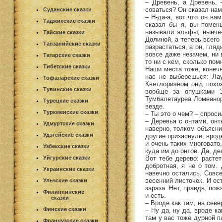
– Древень, а Древень,
соваться? Он сказал нам:
Суданские сказки
– Н-да-а, вот что он ва
Таджикские сказки
сказал бы я, вы помен
называли эльфы; нынче-
Тайские сказки
Долиной, а теперь всего
Танзанийские сказки
разрастаться, а он, гляд
вовсе даже незачем, ни 
Татарские сказки
то ни с кем, сколько пом
Тибетские сказки
Наши места тоже, конечн
нас не выберешься: Ла
Тофаларские сказки
Кветлориэном они, похож
Тувинские сказки
вообще за опушками З
Тумбалетауреа Ломеанор,
Турецкие сказки
везде.
Туркменские сказки
– Ты это о чем? – спроси
– Деревья с онтами, онт
Удмуртские сказки
наверно, толком объясни
Удэгейские сказки
другие призаснули, врод
и очень таких многовато
Узбекские сказки
куда им до онтов. Да, де
Вот тебе дерево: растет
Уйгурские сказки
добротная, я не о том.
Украинские сказки
навечно остались. Совсе
весенний листочек. И ес
Ульчские сказки
зараза. Нет, правда, пож
Филиппинские
и есть.
сказки
– Вроде как там, на сев
Финские сказки
– Ну да, ну да, вроде к
там у вас тоже дурной п
Французские сказки