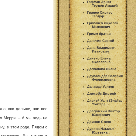
Гофман Эрнст
Теодор Амадей
Гранер Сириус
Теодор
Грибачев Николай
Матвеевич
Гримм братья
Далечин Сергей
Даль Владимир
Иванович
Данько Елена
Яковлевна
Даскалова Лиана
Даувальдер Валерия
Флориановна
Деламар Уолтер
Джекобс Джозеф
Дисней Уолт (Элайас
Уолтер)
жно, как дальше, вас все
Драгунский Виктор
Юзефович
ся Мерри. – А мы ведь не
Дринов Стоян
ну, в этом роде. Рядом с
Дурова Наталья
Юрьевна