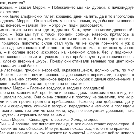
 как, имеется?
яковый, – сказал Мерри. – Побежали-то мы как дураки, с пачкой-друг
ах остался.
у них было эльфийских галет: крошево, дней на пять, да и то впроголодь
 вздохнул Мерри. – Ох и озябнем мы нынче ночью, куда бы нас ни понесл
ас понесет, – заявил Пин. – Утро уж, поди, разгорается.
ял золотистым светом: где-то, должно быть, лучи пронизали древесный 
ри. – Пока мы тут с тобой торчали, солнце, наверно, пряталось з
ло так высоко, что ему листва и ветки не помеха. Вон оно где сквозит 
, пришлось попотеть: склон стал чуть ли не круче прежнего и уж к
вис над ними скалистый склон: то ли обрез холма, то ли скос длинног
, – и солнце вовсю искрилось на каменном сломе. Лес у подножия 
 все казалось серым и тусклым, а тут проблеснуло густо-коричневое,
, словно звериные шкуры. Понизу они отливали зеленью под цвет юной
авила им свой блеск.
де лестницы, грубой и неровной, образовавшейся, должно быть, по ми
 Высоко-высоко, почти вровень с древесными вершинами, тянулся ш
ми, а на нем стояло одинокое дерево – обрубок с двумя склоненными в
чище: выбрался и стоит, греется на солнышке.
кликнул Мерри. – Глотнем воздуху, а заодно и оглядимся!
ь они по каменистой горе. Если и правда здесь проложили лестницу, то 
и шагали пошире. Они очень спешили и поэтому не заметили, что их р
и и сил против прежнего прибавилось. Наконец они добрались до у
или и обернулись спиной к взгорью, передохнули немного и поглядели
 всего лишь три или четыре мили, судя по верхушкам деревьев, ник
крутясь и стремясь вслед за ними.
сказал Мерри. – Снова дует с востока. Холодно здесь.
Пин. – И вообще, вот погаснет солнце, и все снова станет серое-серое.
 своих ветхих обносках. Мне уж даже показалось, что он мне нравится.
Лес ему нравится, ах ты, скажите на милость! – произнес чей-то неведо