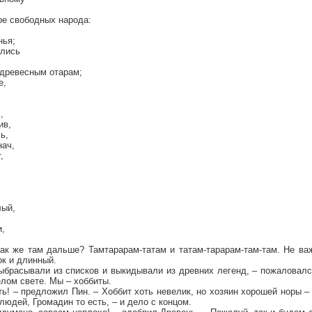
е свободных народа:
нья;
улись
 древесным отарам;
е,
,
ив,
ь,
нач,
,
,
лый,
и,
как же там дальше? Тамтарарам-татам и татам-тарарам-там-там. Не ва
ок и длинный.
выбрасывали из списков и выкидывали из древних легенд, – пожаловал
лом свете. Мы – хоббиты.
ть! – предложил Пин. – Хоббит хоть невелик, но хозяин хорошей норы – 
людей, Громадин то есть, – и дело с концом.