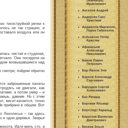
(Мзечабук)
Ираклиевич
Ангелов Андрей
Андерсен Ганс
Христиан
из тихоструйной речки к
Арджилли Марчелло,
лось не так страшно, и
Парка Габриэлла
оставало воздуха или он
Асбьерсен Петер
Кристен
Афанасьев
Александр
илась чистая и студеная,
Николаевич
легчало. Они посидели на
Бажов Павел
рядом возвышавшиеся над
Петрович
о смотри, пойдем обратно
Бар-Яалом Эли
Барков Александр
Сергеевич
ются заброшенные палаты
Баруздин Сергей
тродясь не двигали, как
Алексеевич
латами, а потом умер – и
маешь, давние. Но с этим
Бах Ричард
л, висит-качается, точно
Бергман Яльмар
Не прибрано в общем. Вот
Бергстедт Харальд
л Лихолесье – так здесь
Берестов Валентин
хо и одни деревья. Зверья
Дмитриевич
неохота. Идти миль сто, а
Бесков Эльсе