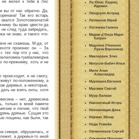
 не велел к тебе в Лес
Ли Юнас Лауриц
Идемил
и вы от нас обратно. Да,
Линдгрен Астрид
ренана! Так его встарь
 звался Золотозвончатой
Литвинов Юрий
ихнему бы краю цвести да
Логачева Галина
и не след туда забредать,
ка не знаю, и такого что-
Мадам д'Онуа Мари-
Катрин
аче не скажешь. М-да, от
Мадонна (Чикконе
хотя произнес он. – За
Луиза Вероника)
с тех пор что у нас, что
Маклеррен Элис
елиломеа-тумбалеморна
о по-прежнему, хоть и не
Матусов-Бабич Илья
Милн Алан
Александер
 происходит, и не смогу,
 живут по-положенному, а
Муренина Евгения
как деревья, а некоторые,
Мурзаев Сергей
дать ни взять онты, хотя
Муур Лилиан
евесина – нет, древесина
Наконечный Игорь
ь, только в моей памяти
ягкие и легкие, что твой
Непомнящая Дина
– дрянь дрянью. Сущая это
Нерман Эйнар
мые лощины, как были, так
Нода Томойи
 на севере, обрушилась, и
Овчинников Сергей
 лежит, а деревья-то иной
Ольмезов Мурадин