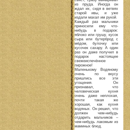
из пруда. Иногда он
ждал их, сидя в ветвях
старой ивы, и уже
издали махал им рукой.
Каждый раз мальчики
приносили ему что-
нибудь в подарок:
яблоко или грушу, кусок
сыра или бутерброд с
мёдом, булочку или
кусочек сахару. А один
раз он даже получил в
подарок настоящее
свежеиспечённое
пирожное!
Маленькому Водяному
очень по вкусу
пришлись все эти
угощения. Он
признавал, что
человеческая кухня
очень даже неплохая,
почти такая же
хорошая, как кухня
водяных. Он решил, что
должен чем-нибудь
отдарить мальчиков –
чем-нибудь лакомым из
маминых блюд.