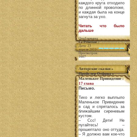
каждого круга отходило
по длинной проволоке,
и каждая была на конце
загнута за ухо.
Читать что было
дальше
Опубликовал:
La Princesse
|
Дата: 23
апреля 2010 |
Просмотров:
1607
Авторские сказки
»
Пройслер Отфрид
»
Маленькое Привидение
:
17 глава
Письмо.
Тихо и легко выплыло
Маленькое Привидение
в сад и спряталось за
ближайшим сиреневым
кустом.
– Ссс! Дети! Не
пугайтесь! –
прошептало оно оттуда.
– Я должно вам кое-что