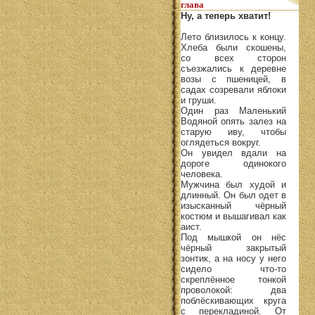
глава
Ну, а теперь хватит!
Лето близилось к концу.
Хлеба были скошены,
со всех сторон
съезжались к деревне
возы с пшеницей, в
садах созревали яблоки
и груши.
Один раз Маленький
Водяной опять залез на
старую иву, чтобы
оглядеться вокруг.
Он увидел вдали на
дороге одинокого
человека.
Мужчина был худой и
длинный. Он был одет в
изысканный чёрный
костюм и вышагивал как
аист.
Под мышкой он нёс
чёрный закрытый
зонтик, а на носу у него
сидело что-то
скреплённое тонкой
проволокой: два
поблёскивающих круга
с перекладиной. От