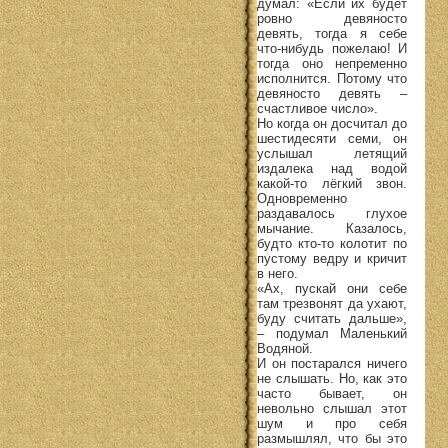
думал: «Если их будет
ровно девяносто
девять, тогда я себе
что-нибудь пожелаю! И
тогда оно непременно
исполнится. Потому что
девяносто девять –
счастливое число».
Но когда он досчитал до
шестидесяти семи, он
услышал летящий
издалека над водой
какой-то лёгкий звон.
Одновременно
раздавалось глухое
мычание. Казалось,
будто кто-то колотит по
пустому ведру и кричит
в него.
«Ах, пускай они себе
там трезвонят да ухают,
буду считать дальше»,
– подумал Маленький
Водяной.
И он постарался ничего
не слышать. Но, как это
часто бывает, он
невольно слышал этот
шум и про себя
размышлял, что бы это