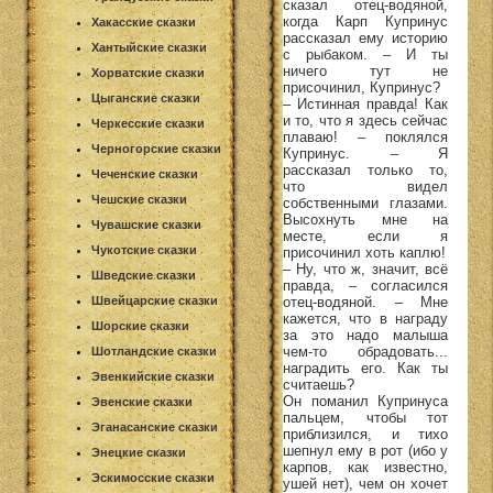
сказал отец-водяной,
когда Карп Купринус
Хакасские сказки
рассказал ему историю
Хантыйские сказки
с рыбаком. – И ты
ничего тут не
Хорватские сказки
присочинил, Купринус?
Цыганские сказки
– Истинная правда! Как
и то, что я здесь сейчас
Черкесские сказки
плаваю! – поклялся
Черногорские сказки
Купринус. – Я
рассказал только то,
Чеченские сказки
что видел
Чешские сказки
собственными глазами.
Высохнуть мне на
Чувашские сказки
месте, если я
Чукотские сказки
присочинил хоть каплю!
– Ну, что ж, значит, всё
Шведские сказки
правда, – согласился
Швейцарские сказки
отец-водяной. – Мне
кажется, что в награду
Шорские сказки
за это надо малыша
чем-то обрадовать...
Шотландские сказки
наградить его. Как ты
Эвенкийские сказки
считаешь?
Он поманил Купринуса
Эвенские сказки
пальцем, чтобы тот
Эганасанские сказки
приблизился, и тихо
шепнул ему в рот (ибо у
Энецкие сказки
карпов, как известно,
Эскимосские сказки
ушей нет), чем он хочет