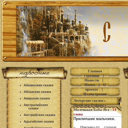
Главная
страница
|
Новости
|
Поиск
|
О
Абазинские сказки
проекте
|
Абхазские сказки
Иллюстрации
Аварские сказки
Авторские сказки
»
Пройслер Отфрид
»
Австралийские
сказки
Маленькая Баба-Яга
:
14
глава
Австрийские сказки
Прилипшие мальчики.
Адыгейские сказки
– Наконец-то солнце