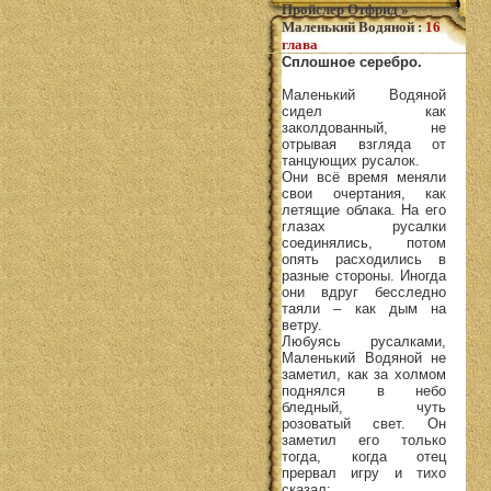
Пройслер Отфрид
»
Маленький Водяной
:
16
глава
Сплошное серебро.
Маленький Водяной
сидел как
заколдованный, не
отрывая взгляда от
танцующих русалок.
Они всё время меняли
свои очертания, как
летящие облака. На его
глазах русалки
соединялись, потом
опять расходились в
разные стороны. Иногда
они вдруг бесследно
таяли – как дым на
ветру.
Любуясь русалками,
Маленький Водяной не
заметил, как за холмом
поднялся в небо
бледный, чуть
розоватый свет. Он
заметил его только
тогда, когда отец
прервал игру и тихо
сказал: