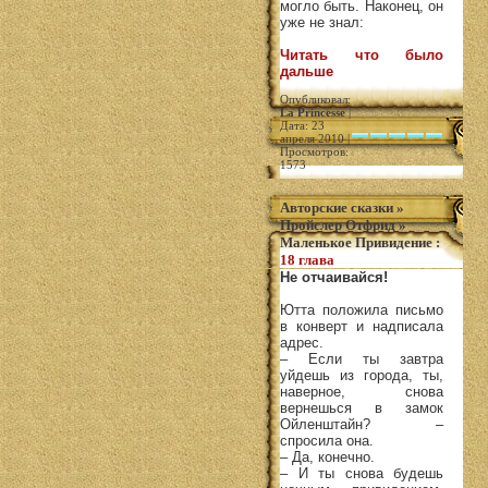
могло быть. Наконец, он
уже не знал:
Читать что было
дальше
Опубликовал:
La Princesse
|
Дата: 23
апреля 2010 |
Просмотров:
1573
Авторские сказки
»
Пройслер Отфрид
»
Маленькое Привидение
:
18 глава
Не отчаивайся!
Юттa положила письмо
в конверт и надписала
адрес.
– Если ты завтра
уйдешь из города, ты,
наверное, снова
вернешься в замок
Ойленштайн? –
спросила она.
– Да, конечно.
– И ты снова будешь