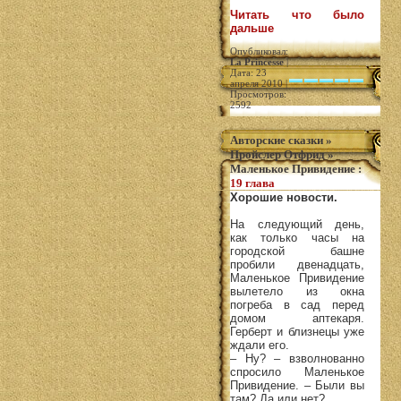
Читать что было
дальше
Опубликовал:
La Princesse
|
Дата: 23
апреля 2010 |
Просмотров:
2592
Авторские сказки
»
Пройслер Отфрид
»
Маленькое Привидение
:
19 глава
Хорошие новости.
На следующий день,
как только часы на
городской башне
пробили двенадцать,
Маленькое Привидение
вылетело из окна
погреба в сад перед
домом аптекаря.
Герберт и близнецы уже
ждали его.
– Ну? – взволнованно
спросило Маленькое
Привидение. – Были вы
там? Да или нет?