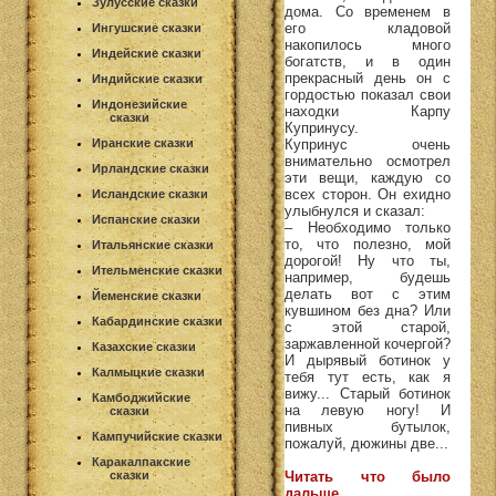
Зулусские сказки
дома. Со временем в
его кладовой
Ингушские сказки
накопилось много
Индейские сказки
богатств, и в один
прекрасный день он с
Индийские сказки
гордостью показал свои
Индонезийские
находки Карпу
сказки
Купринусу.
Иранские сказки
Купринус очень
внимательно осмотрел
Ирландские сказки
эти вещи, каждую со
всех сторон. Он ехидно
Исландские сказки
улыбнулся и сказал:
Испанские сказки
– Необходимо только
то, что полезно, мой
Итальянские сказки
дорогой! Ну что ты,
Ительменские сказки
например, будешь
делать вот с этим
Йеменские сказки
кувшином без дна? Или
Кабардинские сказки
с этой старой,
заржавленной кочергой?
Казахские сказки
И дырявый ботинок у
Калмыцкие сказки
тебя тут есть, как я
вижу... Старый ботинок
Камбоджийские
на левую ногу! И
сказки
пивных бутылок,
Кампучийские сказки
пожалуй, дюжины две...
Каракалпакские
сказки
Читать что было
дальше