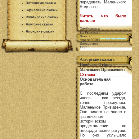
порадовать Маленького
Эстонские сказки
Водяного.
Эфиопские сказки
Читать что было
Юкагирские сказки
дальше
Якутские сказки
Опубликовал:
Японские сказки
La Princesse
|
Дата: 23
апреля 2010 |
Просмотров:
1797
Авторские сказки
»
Пройслер Отфрид
»
Маленькое Привидение
:
15 глава
Основательная
работа.
С последним ударом
часов – как всегда,
точно – проснулось
Маленькое Привидение.
Оно ничего не знало о
грандиозном
историческом
представлении на
площади возле ратуши.
Но оно услышало