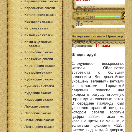
Карачаевские сказки
Опубликовал:
Карельские сказки
La Princesse
|
Дата: 23
Каталонские сказки
апреля 2010 |
Просмотров:
Керекские сказки
2215
Кетские сказки
Китайские сказки
Авторские сказки
»
Пройслер
Отфрид
»
Маленькое
Коми-зырянские
Привидение
:
14 глава
сказки
Корейские сказки
Шведы идут!
Корякские сказки
Следующее воскресенье
Креольские сказки
жители Ойленберга
встретили с большим
Крымские сказки
волнением. Все дома были
Кубинские сказки
украшены зелеными ветками
и флагами. Городской
Кумыкские сказки
садовник повесил над
Курдские сказки
входом в ратушу огромную
гирлянду из сосновых веток.
Кхмерские сказки
В середине гирлянды был
Лакские сказки
укреплен красный щит, на
котором стояли золотые
Лаосские сказки
цифры «325». Такие же
Латышские сказки
красные щиты, но меньше, с
золотыми цифрами «325»
Лезгинские сказки
висели над каждой дверью,