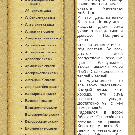
Азербайджанские
приделало ноги зиме! –
сказки
сказала Маленькая
Айнские сказки
Баба-Яга.
И это действительно
Албанские сказки
было так. Потому что с
Алеутские сказки
каждым днём зима
уходила всё дальше и
Алтайские сказки
дальше. Наступила
Американские сказки
весна.
Снег потемнел и исчез,
Английские сказки
лёд растаял. Во всех
Ангольские сказки
уголках леса
распустились весенние
Арабские сказки
цветы. Распушились
Армянские сказки
вербы, набухли почки
берёз. Становилось всё
Ассирийские сказки
теплей и теплей.
Афганские сказки
Не удивительно, что
все этому радовались.
Африканские сказки
Каждый думал: «Как
Балкарские сказки
хорошо, что зима
наконец уходит!
Баскские сказки
Достаточно мы с ней
намёрзлись!»
Башкирские сказки
Радовался и ворон
Беломорские сказки
Абрахас. Он вообще-то
никогда не унывал.
Белорусские сказки
Характер у него был
Бирманские сказки
лёгкий и независимый.
Ворон Абрахас был