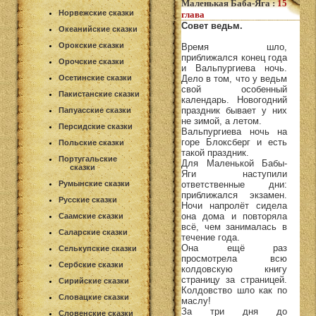
Маленькая Баба-Яга
:
15
Норвежские сказки
глава
Совет ведьм.
Океанийские сказки
Орокские сказки
Время шло,
приближался конец года
Орочские сказки
и Вальпургиева ночь.
Осетинские сказки
Дело в том, что у ведьм
свой особенный
Пакистанские сказки
календарь. Новогодний
праздник бывает у них
Папуасские сказки
не зимой, а летом.
Персидские сказки
Вальпургиева ночь на
горе Блоксберг и есть
Польские сказки
такой праздник.
Португальские
Для Маленькой Бабы-
сказки
Яги наступили
Румынские сказки
ответственные дни:
приближался экзамен.
Русские сказки
Ночи напролёт сидела
она дома и повторяла
Саамские сказки
всё, чем занималась в
Саларские сказки
течение года.
Она ещё раз
Селькупские сказки
просмотрела всю
Сербские сказки
колдовскую книгу
страницу за страницей.
Сирийские сказки
Колдовство шло как по
Словацкие сказки
маслу!
За три дня до
Словенские сказки