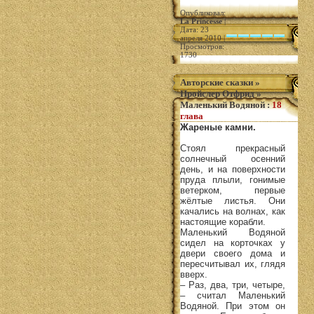
Опубликовал:
La Princesse
|
Дата: 23
апреля 2010 |
Просмотров:
1730
Авторские сказки
»
Пройслер Отфрид
»
Маленький Водяной
:
18
глава
Жареные камни.
Стоял прекрасный
солнечный осенний
день, и на поверхности
пруда плыли, гонимые
ветерком, первые
жёлтые листья. Они
качались на волнах, как
настоящие корабли.
Маленький Водяной
сидел на корточках у
двери своего дома и
пересчитывал их, глядя
вверх.
– Раз, два, три, четыре,
– считал Маленький
Водяной. При этом он