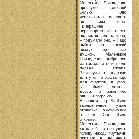
Маленькое Привидение
проснулось с головной
болью. Оно
чувствовало слабость
во всем теле.
«Вчерашнее
перенапряжение плохо
подействовало на меня,
– подумало оно. – Надо
выйти на свежий
воздух, здесь так
душно». Маленькое
Привидение выбралось
из комода и осмотрело
подвал аптеки.
Заглянуло в кладовую
для угля, в хранилище
для фруктов, в угол,
где были сложены
дрова, и закончило
винным погребом.
В винном погребе было
зарешеченное узкое
окошечко, выходившее
в сад. Оно было
открыто.
Маленькое Привидение
хотело было просунуть
голову между прутьями
решетки и выглянуть