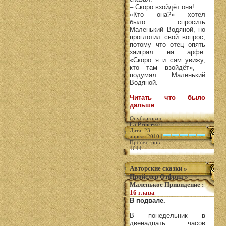
– Скоро взойдёт она!
«Кто – она?» – хотел
было спросить
Маленький Водяной, но
проглотил свой вопрос,
потому что отец опять
заиграл на арфе.
«Скоро я и сам увижу,
кто там взойдёт», –
подумал Маленький
Водяной.
Читать что было
дальше
Опубликовал:
La Princesse
|
Дата: 23
апреля 2010 |
Просмотров:
1644
Авторские сказки
»
Пройслер Отфрид
»
Маленькое Привидение
:
16 глава
В подвале.
В понедельник в
двенадцать часов