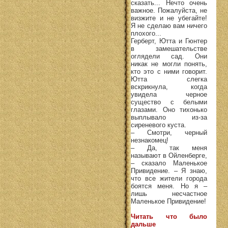
сказать... Нечто очень
важное. Пожалуйста, не
визжите и не убегайте!
Я не сделаю вам ничего
плохого...
Герберт, Ютта и Гюнтер
в замешательстве
оглядели сад. Они
никак не могли понять,
кто это с ними говорит.
Ютта слегка
вскрикнула, когда
увидела черное
существо с белыми
глазами. Оно тихонько
выплывало из-за
сиреневого куста.
– Смотри, черный
незнакомец!
– Да, так меня
называют в Ойленберге,
– сказало Маленькое
Привидение. – Я знаю,
что все жители города
боятся меня. Но я –
лишь несчастное
Маленькое Привидение!
Читать что было
дальше