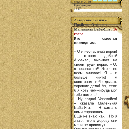
апреля 2010 |
Просмотров:
1847
Авторские сказки
»
Пройслер Отфрид
»
Маленькая Баба-Яга
:
16
глава
Кто смеется
последним.
– О я несчастный ворон!
– стонал добрый
Абрахас, вырывая на
своей груди перья. – О,
я несчастный! Это я во
всём виноват! Я – и
больше никто! Я
советовал тебе делать
хорошие дела! Ах, если
б я хоть чем-нибудь мог
тебе помочь!
– Ну ладно! Успокойся!
– сказала Маленькая
Баба-Яга. – Я сама с
ними справлюсь.
Ещё не знаю как... Но я
знаю, что к дереву они
меня не привяжут!