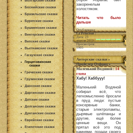
Болгарские сказки
закоренелым
Боснийские сказки
холостяком.
Бразильские сказки
Читать что было
Бурятские сказки
дальше
Бушменские сказки
Опубликовал:
La Princesse
|
Венгерские сказки
Дата: 23
апреля 2010 |
Вепские сказки
Просмотров:
1905
Вьетнамские сказки
Гагаузские сказки
Авторские сказки
»
Герцеговинские
Пройслер Отфрид
»
сказки
Маленький Водяной
:
14
Греческие сказки
глава
Хабу! Хаббууу!
Грузинские сказки
Даосские сказки
Маленький Водяной
собирал всё, что
Даргинские сказки
легкомысленно бросали
Датские сказки
в пруд люди: пустые
консервные банки,
Долганские сказки
старые электролампы,
Дунганские сказки
дырявые шлёпанцы и
другие, ещё более
Еврейские сказки
ценные вещи. Он
Египетские сказки
прятал всё это под
камнями, позади своего