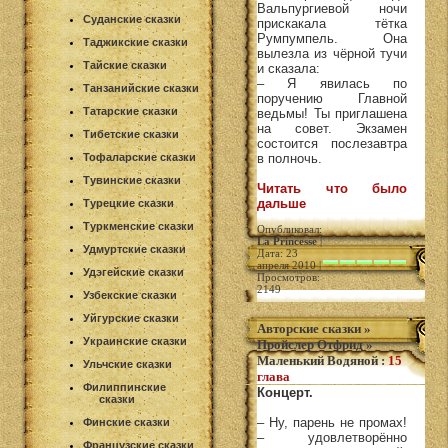
Вальпургиевой ночи
Суданские сказки
прискакала тётка
Румпумпель. Она
Таджикские сказки
вылезла из чёрной тучи
Тайские сказки
и сказала:
– Я явилась по
Танзанийские сказки
поручению Главной
Татарские сказки
ведьмы! Ты приглашена
на совет. Экзамен
Тибетские сказки
состоится послезавтра
Тофаларские сказки
в полночь.
Тувинские сказки
Читать что было
дальше
Турецкие сказки
Туркменские сказки
Опубликовал:
La Princesse
|
Удмуртские сказки
Дата: 23
апреля 2010 |
Удэгейские сказки
Просмотров:
2149
Узбекские сказки
Уйгурские сказки
Авторские сказки
»
Украинские сказки
Пройслер Отфрид
»
Маленький Водяной
:
15
Ульчские сказки
глава
Филиппинские
Концерт.
сказки
– Ну, парень не промах!
Финские сказки
– удовлетворённо
Французские сказки