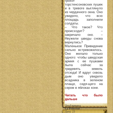
грохот
торстенсоновских пушек
и в тревоге выглянуло
из чердачного окна. Оно
увидело, что всю
площадь заполнили
солдаты.
– Что такое? Что
происходит? –
закричало оно. –
Неужели шведы снова
вернулись?
Маленькое Привидение
сильно встревожилось.
Оно желало только
одного: чтобы шведская
армия с ее пушками
была сейчас за
тридевять земель
отсюда! И вдруг сквозь
дым оно увидело
всадника в зеленом
плаще, сидя-щего на
сером в яблоках коне.
Читать что было
дальше
Опубликовал:
La Princesse
|
Дата: 23