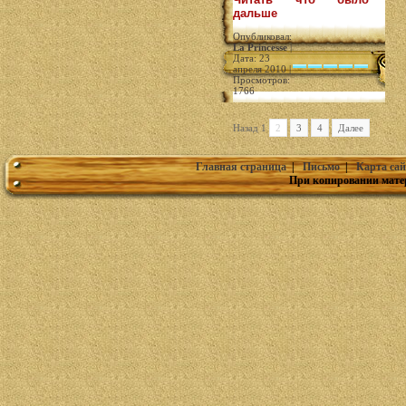
дальше
Опубликовал:
La Princesse
|
Дата: 23
апреля 2010 |
Просмотров:
1766
Назад 1
2
3
4
Далее
Главная страница
|
Письмо
|
Карта сай
При копировании мате