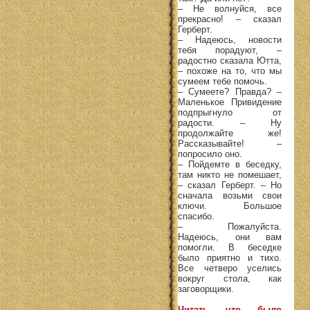
– Не волнуйся, все
прекрасно! – сказал
Герберт.
– Надеюсь, новости
тебя порадуют, –
радостно сказала Ютта,
– похоже на то, что мы
сумеем тебе помочь.
– Сумеете? Правда? –
Маленькое Привидение
подпрыгнуло от
радости. – Ну
продолжайте же!
Рассказывайте! –
попросило оно.
– Пойдемте в беседку,
там никто не помешает,
– сказал Герберт. – Но
сначала возьми свои
ключи. Большое
спасибо.
– Пожалуйста.
Надеюсь, они вам
помогли. В беседке
было приятно и тихо.
Все четверо уселись
вокруг стола, как
заговорщики.
Читать что было