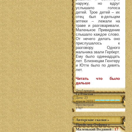
наружу, но вдруг
услышало голоса
детей. Трое детей – их
отец был в-дельцем
аптеки – лежали на
траве и разговаривали.
Маленькое Привидение
слышало каждое слово.
От нечего делать оно
прислушалось к
разговору. Одного
мальчика звали Герберт.
Ему было одиннадцать
лет. Близнецам Гюнтеру
и Ютте было по девять
лет.
Читать что было
дальше
Опубликовал:
La Princesse
|
Дата: 23
апреля 2010 |
Просмотров:
1767
Авторские сказки
»
Пройслер Отфрид
»
Маленький Водяной
:
17