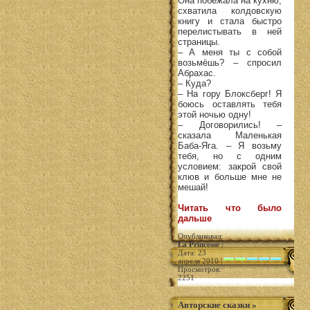
Она побежала на кухню,
схватила колдовскую
книгу и стала быстро
перелистывать в ней
страницы.
– А меня ты с собой
возьмёшь? – спросил
Абрахас.
– Куда?
– На гору Блоксберг! Я
боюсь оставлять тебя
этой ночью одну!
– Договорились! –
сказала Маленькая
Баба-Яга. – Я возьму
тебя, но с одним
условием: закрой свой
клюв и больше мне не
мешай!
Читать что было
дальше
Опубликовал:
La Princesse
|
Дата: 23
апреля 2010 |
Просмотров:
2251
Авторские сказки
»