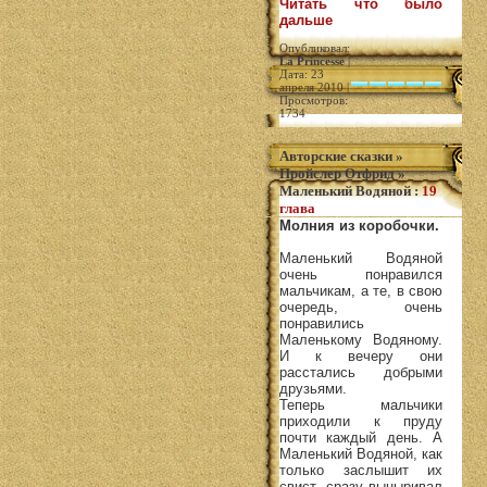
Читать что было
дальше
Опубликовал:
La Princesse
|
Дата: 23
апреля 2010 |
Просмотров:
1734
Авторские сказки
»
Пройслер Отфрид
»
Маленький Водяной
:
19
глава
Молния из коробочки.
Маленький Водяной
очень понравился
мальчикам, а те, в свою
очередь, очень
понравились
Маленькому Водяному.
И к вечеру они
расстались добрыми
друзьями.
Теперь мальчики
приходили к пруду
почти каждый день. А
Маленький Водяной, как
только заслышит их
свист, сразу выныривал