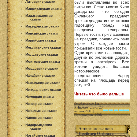
Литовские сказки
были выставлены во всех
витринах. Легко можно было
Мавриканские сказки
догадаться, что сегодня
Мадагаскарские
Ойленберг празднует
сказки
трехсотдвадцатипятилетнюю
годовщину победы над
Македонские сказки
шведским генералом.
Мансийские сказки
Первые гости, приглашенные
на праздник, появились рано
Марийские сказки
утром. С каждым часом
Мексиканские сказки
прибывали все новые гости.
Одни приехали на лошадях,
Молдавские сказки
другие по железной дороге,
Монгольские сказки
третьи в автобусах. Все
хотели увидеть большое
Мордовские сказки
историческое
представление. Народ
Нанайские сказки
спешил на площадь перед
Нганасанские сказки
ратушей.
Негидальские сказки
Читать что было дальше
Немецкие сказки
Ненецкие сказки
Опубликовал:
La
Princesse
| Дата: 23
Непальские сказки
апреля 2010 |
Просмотров: 1698
Нивхские сказки
Нидерландские
Авторские сказки
»
сказки
Пройслер Отфрид
»
Ногайские сказки