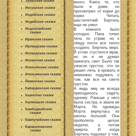
Зулусские сказки
много. Книги, те, что
были в доме, он
Ингушские сказки
просмотрел от корки до
Индейские сказки
корки. Читать
шестилетний Бертиль
Индийские сказки
еще не умел.
Индонезийские
В комнате было
сказки
холодно. Папа топил
печь по утрам, но к
Иранские сказки
обеду почти все тепло
Ирландские сказки
уходило. Бертиль мерз.
В углах сгустился мрак,
Исландские сказки
но он и не думал
Испанские сказки
зажигать свет. Было так
ужасно грустно, что он
Итальянские сказки
решил лечь в кровать и
Ительменские сказки
немножко подумать о
том, как все на свете
Йеменские сказки
грустно.
А ведь ему не всегда
Кабардинские сказки
приходилось сидеть
Казахские сказки
одному. Раньше у него
была сестра, и звали ее
Калмыцкие сказки
Мэрта. Но однажды
Камбоджийские
Мэрта вернулась из
сказки
школы больной. Она
Кампучийские сказки
проболела целую
неделю, а потом
Каракалпакские
умерла. И когда
сказки
Бертиль подумал о том,