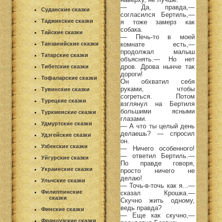
— Да, правда,—
Суданские сказки
согласился Бертиль,—
Таджикские сказки
я тоже замерз как
собака.
Тайские сказки
— Печь-то в моей
комнате есть,—
Танзанийские сказки
продолжал малыш
Татарские сказки
объяснять.— Но нет
дров. Дрова нынче так
Тибетские сказки
дороги!
Тофаларские сказки
Он обхватил себя
руками, чтобы
Тувинские сказки
согреться. Потом
Турецкие сказки
взглянул на Бертиля
большими ясными
Туркменские сказки
глазами.
Удмуртские сказки
— А что ты целый день
делаешь? — спросил
Удэгейские сказки
он.
Узбекские сказки
— Ничего особенного!
— ответил Бертиль.—
Уйгурские сказки
По правде говоря,
Украинские сказки
просто ничего не
делаю!
Ульчские сказки
— Точь-в-точь как я...—
Филиппинские
сказал Крошка.—
сказки
Скучно жить одному,
ведь правда?
Финские сказки
— Еще как скучно,—
Французские сказки