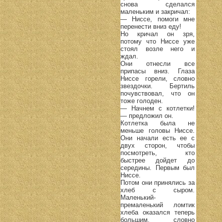
снова сделался
маленьким и закричал:
— Ниссе, помоги мне
перенести вниз еду!
Но кричал он зря,
потому что Ниссе уже
стоял возле него и
ждал.
Они отнесли все
припасы вниз. Глаза
Ниссе горели, словно
звездочки. Бертиль
почувствовал, что он
тоже голоден.
— Начнем с котлетки!
— предложил он.
Котлетка была не
меньше головы Ниссе.
Они начали есть ее с
двух сторон, чтобы
посмотреть, кто
быстрее дойдет до
середины. Первым был
Ниссе.
Потом они принялись за
хлеб с сыром.
Маленький-
премаленький ломтик
хлеба оказался теперь
большим, словно