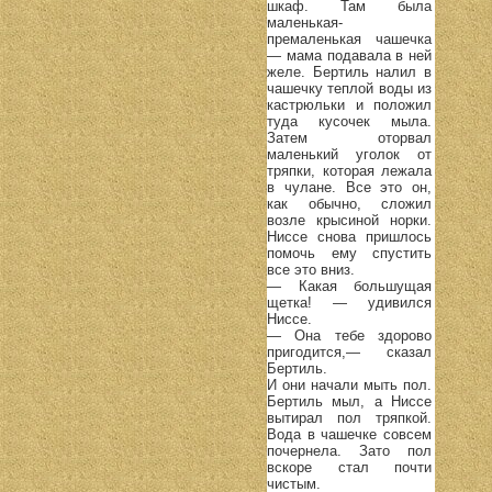
шкаф. Там была
маленькая-
премаленькая чашечка
— мама подавала в ней
желе. Бертиль налил в
чашечку теплой воды из
кастрюльки и положил
туда кусочек мыла.
Затем оторвал
маленький уголок от
тряпки, которая лежала
в чулане. Все это он,
как обычно, сложил
возле крысиной норки.
Ниссе снова пришлось
помочь ему спустить
все это вниз.
— Какая большущая
щетка! — удивился
Ниссе.
— Она тебе здорово
пригодится,— сказал
Бертиль.
И они начали мыть пол.
Бертиль мыл, а Ниссе
вытирал пол тряпкой.
Вода в чашечке совсем
почернела. Зато пол
вскоре стал почти
чистым.