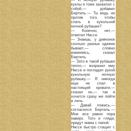
куклы я тоже захватил с
собой,— добавил
Бертиль.— Ты ведь не
против того, чтобы
спать в кукольной
ночной рубашке?
— Конечно, нет,—
ответил Ниссе.
— Знаешь, у девчонок
сколько разных одежек
бывает,— словно
извиняясь, сказал
Бертиль.
— Зато в такой рубашке
тепло,— возразил ему
Ниссе и погладил рукой
кукольную ночную
рубашку.— Я никогда
еще не спал в
настоящей кровати,—
сказал он,— так и
хочется сразу же пойти
и лечь.
— Давай ложись,—
согласился Бертиль.—
Мне все равно пора
наверх. Того и гляди,
придут мама с папой.
Ниссе быстро стащил с