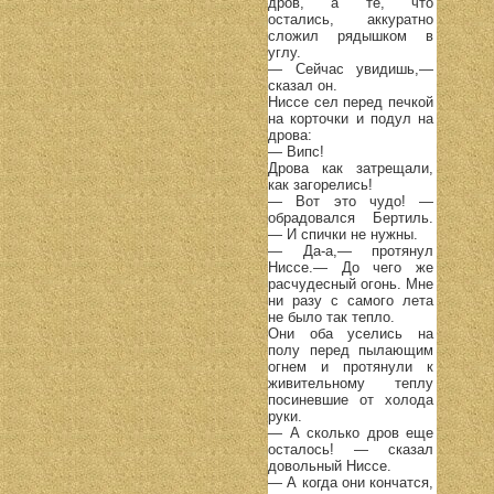
дров, а те, что
остались, аккуратно
сложил рядышком в
углу.
— Сейчас увидишь,—
сказал он.
Ниссе сел перед печкой
на корточки и подул на
дрова:
— Випс!
Дрова как затрещали,
как загорелись!
— Вот это чудо! —
обрадовался Бертиль.
— И спички не нужны.
— Да-а,— протянул
Ниссе.— До чего же
расчудесный огонь. Мне
ни разу с самого лета
не было так тепло.
Они оба уселись на
полу перед пылающим
огнем и протянули к
живительному теплу
посиневшие от холода
руки.
— А сколько дров еще
осталось! — сказал
довольный Ниссе.
— А когда они кончатся,