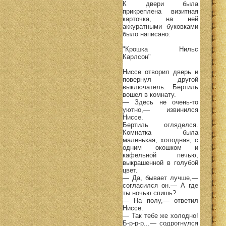
К двери была
прикреплена визитная
карточка, на ней
аккуратными буковками
было написано:
"Крошка Нильс
Карлсон"
Ниссе отворил дверь и
повернул другой
выключатель. Бертиль
вошел в комнату.
— Здесь не очень-то
уютно,— извинился
Ниссе.
Бертиль огляделся.
Комнатка была
маленькая, холодная, с
одним окошком и
кафельной печью,
выкрашенной в голубой
цвет.
— Да, бывает лучше,—
согласился он.— А где
ты ночью спишь?
— На полу,— ответил
Ниссе.
— Так тебе же холодно!
Б-р-р-р...— содрогнулся