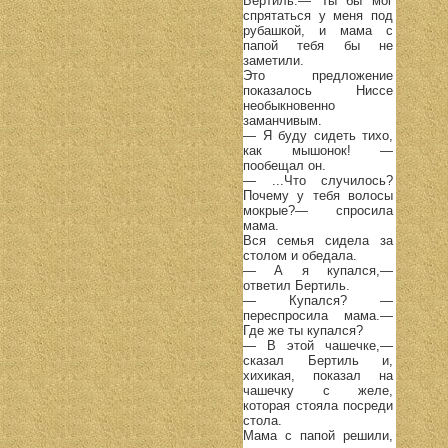
Бертиль.— Ты бы мог
спрятаться у меня под
рубашкой, и мама с
папой тебя бы не
заметили.
Это предложение
показалось Ниссе
необыкновенно
заманчивым.
— Я буду сидеть тихо,
как мышонок! —
пообещал он.
— ...Что случилось?
Почему у тебя волосы
мокрые?— спросила
мама.
Вся семья сидела за
столом и обедала.
— А я купался,—
ответил Бертиль.
— Купался? —
переспросила мама.—
Где же ты купался?
— В этой чашечке,—
сказал Бертиль и,
хихикая, показал на
чашечку с желе,
которая стояла посреди
стола.
Мама с папой решили,