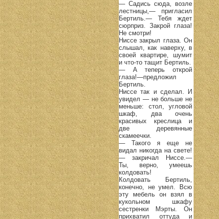
— Садись сюда, возле
лестницы,— пригласил
Бертиль.— Тебя ждет
сюрприз. Закрой глаза!
Не смотри!
Ниссе закрыл глаза. Он
слышал, как наверху, в
своей квартире, шумит
и что-то тащит Бертиль.
— А теперь открой
глаза!—предложил
Бертиль.
Ниссе так и сделал. И
увидел — не больше не
меньше: стол, угловой
шкаф, два очень
красивых креслица и
две деревянные
скамеечки.
— Такого я еще не
видал никогда на свете!
— закричал Ниссе.—
Ты, верно, умеешь
колдовать!
Колдовать Бертиль,
конечно, не умел. Всю
эту мебель он взял в
кукольном шкафу
сестренки Мэрты. Он
прихватил оттуда и