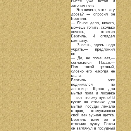
Ниссе уже встал и
затопил печь.
— Это ничего, что я жгу
дрова? — спросил он
Бертиля.
— Ясное дело, ничего,
можешь топить, сколько
хочешь,- ответил
Бертиль. И оглядел
комнатку.
— Знаешь, здесь надо
убрать,— предложил
он.
— Да, не помешает,—
согласился Ниссе.—
Пол такой грязный,
словно его никогда не
мыли.
Бертиль уже
поднимался по
лестнице. Щетка для
мытья пола и лоханка
— вот что ему нужно! В
кухне на столике для
мытья посуды лежала
старая, отслужившая
свой век зубная щетка.
Бертиль взял ее и
отломил ручку. Потом
он заглянул в посудный