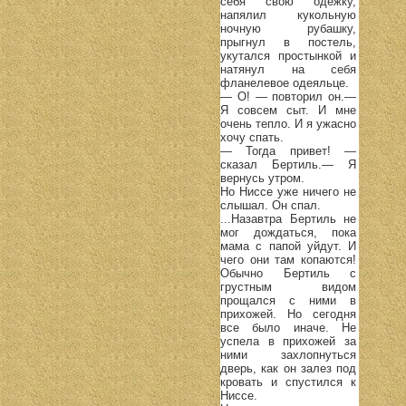
себя свою одежку,
напялил кукольную
ночную рубашку,
прыгнул в постель,
укутался простынкой и
натянул на себя
фланелевое одеяльце.
— О! — повторил он.—
Я совсем сыт. И мне
очень тепло. И я ужасно
хочу спать.
— Тогда привет! —
сказал Бертиль.— Я
вернусь утром.
Но Ниссе уже ничего не
слышал. Он спал.
...Назавтра Бертиль не
мог дождаться, пока
мама с папой уйдут. И
чего они там копаются!
Обычно Бертиль с
грустным видом
прощался с ними в
прихожей. Но сегодня
все было иначе. Не
успела в прихожей за
ними захлопнуться
дверь, как он залез под
кровать и спустился к
Ниссе.