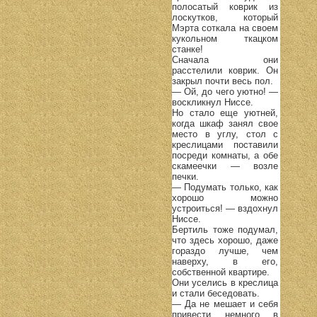
полосатый коврик из
лоскутков, который
Мэрта соткала на своем
кукольном ткацком
станке!
Сначала они
расстелили коврик. Он
закрыл почти весь пол.
— Ой, до чего уютно! —
воскликнул Ниссе.
Но стало еще уютней,
когда шкаф занял свое
место в углу, стол с
креслицами поставили
посреди комнаты, а обе
скамеечки — возле
печки.
— Подумать только, как
хорошо можно
устроиться! — вздохнул
Ниссе.
Бертиль тоже подумал,
что здесь хорошо, даже
гораздо лучше, чем
наверху, в его,
собственной квартире.
Они уселись в креслица
и стали беседовать.
— Да не мешает и себя
привести немного в