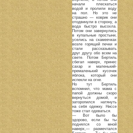
начали плескаться
водой и пролили воду
на пол. Но это не
страшно — коврик они
отодвинули в сторону, а
вода быстро высохла.
Потом они завернулись
в купальные простыни,
уселись на скамеечках
возле горящей печки и
стали рассказывать
друг другу обо всем на
свете. Потом Бертиль
сбегал наверх, принес
сахар и маленький-
премаленький кусочек
яблока, который они
испекли на огне.
Но тут Бертиль
вспомнил, что мама с
папой должны скоро
вернуться домой, и
заторопился натянуть
на себя одежку. Ниссе
тоже стал одеваться.
— Вот было бы
здорово, если бы ты
поднялся со мной
наверх,— размечтался