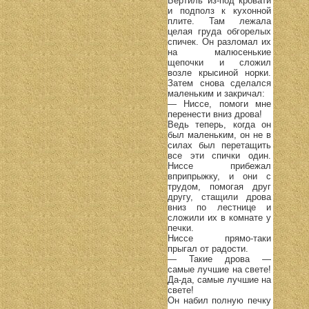
Бертиль из-под кровати
и подполз к кухонной
плите. Там лежала
целая груда обгорелых
спичек. Он разломал их
на малюсенькие
щепочки и сложил
возле крысиной норки.
Затем снова сделался
маленьким и закричал:
— Ниссе, помоги мне
перенести вниз дрова!
Ведь теперь, когда он
был маленьким, он не в
силах был перетащить
все эти спички один.
Ниссе прибежал
вприпрыжку, и они с
трудом, помогая друг
другу, стащили дрова
вниз по лестнице и
сложили их в комнате у
печки.
Ниссе прямо-таки
прыгал от радости.
— Такие дрова —
самые лучшие на свете!
Да-да, самые лучшие на
свете!
Он набил полную печку