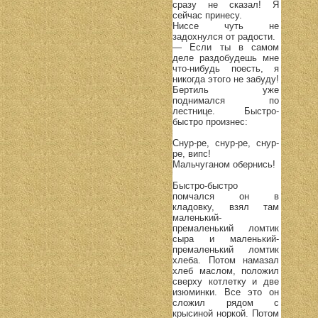
сразу не сказал! Я
сейчас принесу.
Ниссе чуть не
задохнулся от радости.
— Если ты в самом
деле раздобудешь мне
что-нибудь поесть, я
никогда этого не забуду!
Бертиль уже
поднимался по
лестнице. Быстро-
быстро произнес:
Снур-ре, снур-ре, снур-
ре, випс!
Мальчуганом обернись!
Быстро-быстро
помчался он в
кладовку, взял там
маленький-
премаленький ломтик
сыра и маленький-
премаленький ломтик
хлеба. Потом намазал
хлеб маслом, положил
сверху котлетку и две
изюминки. Все это он
сложил рядом с
крысиной норкой. Потом