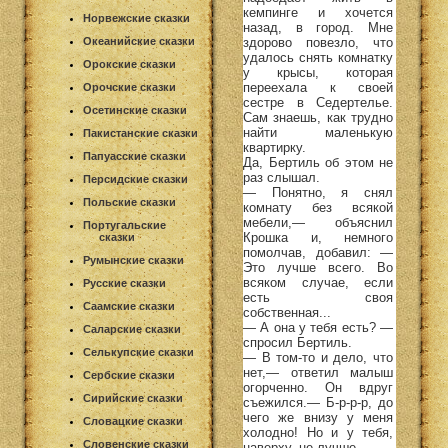
кемпинге и хочется
Норвежские сказки
назад, в город. Мне
здорово повезло, что
Океанийские сказки
удалось снять комнатку
Орокские сказки
у крысы, которая
переехала к своей
Орочские сказки
сестре в Седертелье.
Осетинские сказки
Сам знаешь, как трудно
найти маленькую
Пакистанские сказки
квартирку.
Папуасские сказки
Да, Бертиль об этом не
раз слышал.
Персидские сказки
— Понятно, я снял
Польские сказки
комнату без всякой
мебели,— объяснил
Португальские
Крошка и, немного
сказки
помолчав, добавил: —
Румынские сказки
Это лучше всего. Во
всяком случае, если
Русские сказки
есть своя
Саамские сказки
собственная...
— А она у тебя есть? —
Саларские сказки
спросил Бертиль.
Селькупские сказки
— В том-то и дело, что
нет,— ответил малыш
Сербские сказки
огорченно. Он вдруг
Сирийские сказки
съежился.— Б-р-р-р, до
чего же внизу у меня
Словацкие сказки
холодно! Но и у тебя,
Словенские сказки
наверху, не лучше.