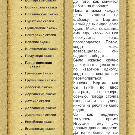
Болгарские сказки
до того, как кончится
работа на фабрике.
Боснийские сказки
Папа и мама каждый
Бразильские сказки
день ходили на
фабрику, а Бертиль
Бурятские сказки
целый день сидел дома
один. Мама оставляла
Бушменские сказки
ему еду, чтобы он мог
Венгерские сказки
перекусить, когда
проголодается. Потом,
Вепские сказки
когда мама
Вьетнамские сказки
возвращалась, они
садились обедать.
Гагаузские сказки
Было ужасно скучно
Герцеговинские
расхаживать целые дни
сказки
по квартире одному,
когда не с кем словом
Греческие сказки
перемолвиться.
Грузинские сказки
Конечно, Бертиль мог
бы выйти во двор
Даосские сказки
поиграть, но теперь,
Даргинские сказки
осенью, погода стояла
скверная и на улице
Датские сказки
никого из ребят не было
Долганские сказки
видно.
Ох, как медленно
Дунганские сказки
тянулось время!
Еврейские сказки
Игрушки ему уже
давным-давно надоели.
Египетские сказки
Да их и было не так