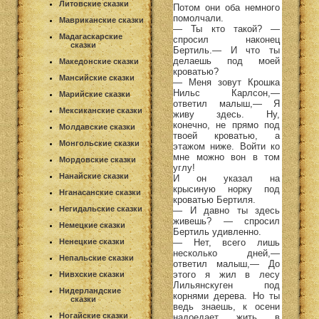
Литовские сказки
Потом они оба немного
помолчали.
Мавриканские сказки
— Ты кто такой? —
Мадагаскарские
спросил наконец
сказки
Бертиль.— И что ты
делаешь под моей
Македонские сказки
кроватью?
Мансийские сказки
— Меня зовут Крошка
Нильс Карлсон,—
Марийские сказки
ответил малыш,— Я
Мексиканские сказки
живу здесь. Ну,
конечно, не прямо под
Молдавские сказки
твоей кроватью, а
Монгольские сказки
этажом ниже. Войти ко
мне можно вон в том
Мордовские сказки
углу!
Нанайские сказки
И он указал на
крысиную норку под
Нганасанские сказки
кроватью Бертиля.
Негидальские сказки
— И давно ты здесь
живешь? — спросил
Немецкие сказки
Бертиль удивленно.
— Нет, всего лишь
Ненецкие сказки
несколько дней,—
Непальские сказки
ответил малыш,— До
этого я жил в лесу
Нивхские сказки
Лильянскуген под
Нидерландские
корнями дерева. Но ты
сказки
ведь знаешь, к осени
Ногайские сказки
надоедает жить в