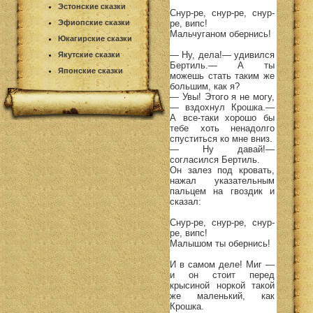
Эстонские сказки
Снур-ре, снур-ре, снур-
ре, випс!
Эфиопские сказки
Мальчуганом обернись!
Юкагирские сказки
— Ну, дела!— удивился
Якутские сказки
Бертиль.— А ты
Японские сказки
можешь стать таким же
большим, как я?
— Увы! Этого я не могу,
— вздохнул Крошка.—
А все-таки хорошо бы
тебе хоть ненадолго
спуститься ко мне вниз.
— Ну давай!—
согласился Бертиль.
Он залез под кровать,
нажал указательным
пальцем на гвоздик и
сказал:
Снур-ре, снур-ре, снур-
ре, випс!
Малышом ты обернись!
И в самом деле! Миг —
и он стоит перед
крысиной норкой такой
же маленький, как
Крошка.