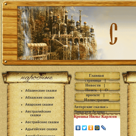
Главная
страница
|
Новости
|
Поиск
|
О
Абазинские сказки
проекте
|
Абхазские сказки
Иллюстрации
Аварские сказки
Авторские сказки
»
Линдгрен Астрид
:
Австралийские
сказки
Крошка Нильс Карлсон
Австрийские сказки
Адыгейские сказки