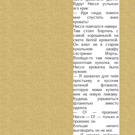
Вдруг Ниссе услыхал
его крик:
— Иди сюда, помоги
мне спустить вниз
кровать!
Ниссе помчался наверх.
Там стоял Бертиль с
самой хорошенькой на
свете белой кроваткой.
Он взял ее в старом
кукольном шкафу
сестренки Мэрты.
Вообще-то там лежала
крохотная куколка, но
Ниссе кроватка была
нужнее.
— Я захватил для тебя
простынку и кусочек
зеленой фланели,
которую мама купила
мне на новую пижаму.
Будешь укрываться
фланелью вместо
одеяла.
— О! — произнес
Ниссе.— О! — только и
произнес он.
Больше ничего
выговорить он не мог.
— И ночную рубашку