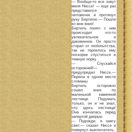
— Вообще-то все зовут
меня Ниссе! — еще раз
представился
человечек и протянул
руку Бертилю.— Пошли
ко мне вниз!
Бертиль понял: с ним
происходит что-то
увлекательное и
диковинное. Он просто
сгорал от любопытства,
так не терпелось ему
поскорее спуститься в
темную норку.
— Спускайся
осторожней!—
предупредил Ниссе,—
Перила в одном месте
сломаны.
Бертиль осторожно
сошел вниз по
маленькой каменной
лестнице. Подумать
только, он и не знал,
что здесь лестница!
Она кончалась перед
запертой дверью.
— Подожди, я зажгу
свет,— сказал Ниссе и
повернул выключатель.