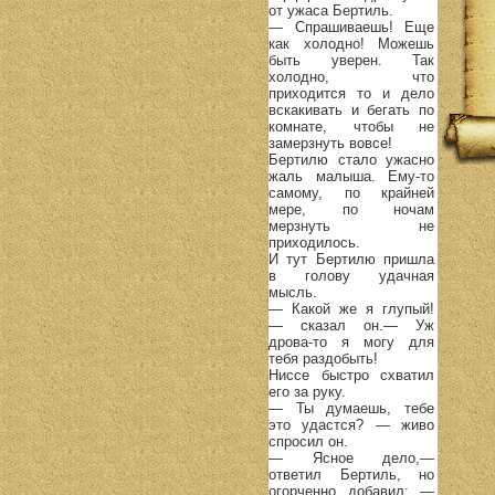
от ужаса Бертиль.
— Спрашиваешь! Еще
как холодно! Можешь
быть уверен. Так
холодно, что
приходится то и дело
вскакивать и бегать по
комнате, чтобы не
замерзнуть вовсе!
Бертилю стало ужасно
жаль малыша. Ему-то
самому, по крайней
мере, по ночам
мерзнуть не
приходилось.
И тут Бертилю пришла
в голову удачная
мысль.
— Какой же я глупый!
— сказал он.— Уж
дрова-то я могу для
тебя раздобыть!
Ниссе быстро схватил
его за руку.
— Ты думаешь, тебе
это удастся? — живо
спросил он.
— Ясное дело,—
ответил Бертиль, но
огорченно добавил: —