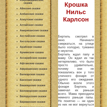
Азербайджанские
Крошка
сказки
Айнские сказки
Нильс
Албанские сказки
Карлсон
Алеутские сказки
Алтайские сказки
Американские сказки
Английские сказки
Бертиль смотрел в
окно. Начинало
Ангольские сказки
смеркаться, на улице
было холодно, туманно
Арабские сказки
и неуютно.
Армянские сказки
Бертиль ждал папу и
маму. Он ждал их так
Ассирийские сказки
нетерпеливо, что было
Афганские сказки
просто удивительно,
почему они не
Африканские сказки
показались вон у того
Балкарские сказки
уличного фонаря от
одного его ожидания.
Баскские сказки
Обычно возле этого
Башкирские сказки
фонаря Бертиль и
замечал их раньше
Беломорские сказки
всего. Мама приходила
Белорусские сказки
немного раньше папы.
Но понятно — ни один
Бирманские сказки
из них не мог вернуться