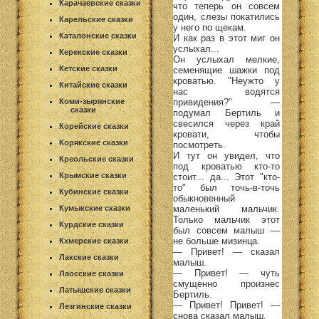
Карачаевские сказки
что теперь он совсем
один, слезы покатились
Карельские сказки
у него по щекам.
Каталонские сказки
И как раз в этот миг он
услыхал...
Керекские сказки
Он услыхал мелкие,
Кетские сказки
семенящие шажки под
кроватью. "Неужто у
Китайские сказки
нас водятся
привидения?" —
Коми-зырянские
сказки
подумал Бертиль и
свесился через край
Корейские сказки
кровати, чтобы
Корякские сказки
посмотреть.
И тут он увидел, что
Креольские сказки
под кроватью кто-то
Крымские сказки
стоит... да... Этот "кто-
то" был точь-в-точь
Кубинские сказки
обыкновенный
маленький мальчик.
Кумыкские сказки
Только мальчик этот
Курдские сказки
был совсем малыш —
не больше мизинца.
Кхмерские сказки
— Привет! — сказал
Лакские сказки
малыш.
— Привет! — чуть
Лаосские сказки
смущенно произнес
Латышские сказки
Бертиль.
— Привет! Привет! —
Лезгинские сказки
снова сказал малыш.