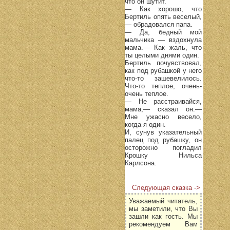
что он шутит.
— Как хорошо, что
Бертиль опять веселый,
— обрадовался папа.
— Да, бедный мой
мальчика — вздохнула
мама.— Как жаль, что
ты целыми днями один.
Бертиль почувствовал,
как под рубашкой у него
что-то зашевелилось.
Что-то теплое, очень-
очень теплое.
— Не расстраивайся,
мама,— сказал он.—
Мне ужасно весело,
когда я один.
И, сунув указательный
палец под рубашку, он
осторожно погладил
Крошку Нильса
Карлсона.
Следующая сказка ->
Уважаемый читатель,
мы заметили, что Вы
зашли как гость. Мы
рекомендуем Вам