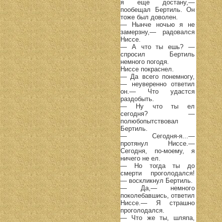
я еще достану,—
пообещал Бертиль. Он
тоже был доволен.
— Нынче ночью я не
замерзну,— радовался
Ниссе.
— А что ты ешь? —
спросил Бертиль
немного погодя.
Ниссе покраснел.
— Да всего понемногу,
— неуверенно ответил
он.— Что удастся
раздобыть.
— Ну что ты ел
сегодня? —
полюбопытствовал
Бертиль.
— Сегодня-я...—
протянул Ниссе.—
Сегодня, по-моему, я
ничего не ел.
— Но тогда ты до
смерти проголодался!
— воскликнул Бертиль.
— Да,— немного
поколебавшись, ответил
Ниссе.— Я страшно
проголодался.
— Что же ты, шляпа,