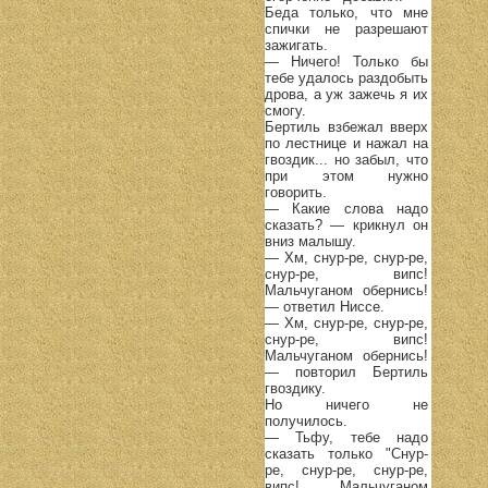
Беда только, что мне
спички не разрешают
зажигать.
— Ничего! Только бы
тебе удалось раздобыть
дрова, а уж зажечь я их
смогу.
Бертиль взбежал вверх
по лестнице и нажал на
гвоздик... но забыл, что
при этом нужно
говорить.
— Какие слова надо
сказать? — крикнул он
вниз малышу.
— Хм, снур-ре, снур-ре,
снур-ре, випс!
Мальчуганом обернись!
— ответил Ниссе.
— Хм, снур-ре, снур-ре,
снур-ре, випс!
Мальчуганом обернись!
— повторил Бертиль
гвоздику.
Но ничего не
получилось.
— Тьфу, тебе надо
сказать только "Снур-
ре, снур-ре, снур-ре,
випс! Мальчуганом