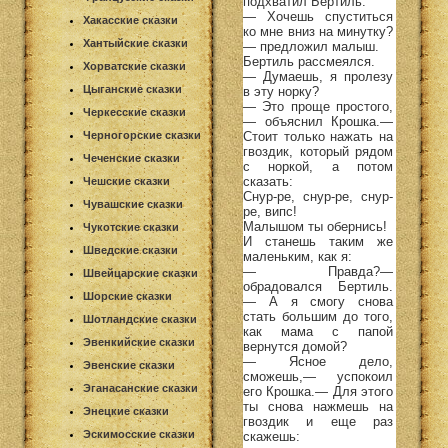
подхватил Бертиль.
— Хочешь спуститься
Хакасские сказки
ко мне вниз на минутку?
Хантыйские сказки
— предложил малыш.
Бертиль рассмеялся.
Хорватские сказки
— Думаешь, я пролезу
Цыганские сказки
в эту норку?
— Это проще простого,
Черкесские сказки
— объяснил Крошка.—
Стоит только нажать на
Черногорские сказки
гвоздик, который рядом
Чеченские сказки
с норкой, а потом
сказать:
Чешские сказки
Снур-ре, снур-ре, снур-
Чувашские сказки
ре, випс!
Малышом ты обернись!
Чукотские сказки
И станешь таким же
Шведские сказки
маленьким, как я:
— Правда?—
Швейцарские сказки
обрадовался Бертиль.
Шорские сказки
— А я смогу снова
стать большим до того,
Шотландские сказки
как мама с папой
Эвенкийские сказки
вернутся домой?
— Ясное дело,
Эвенские сказки
сможешь,— успокоил
Эганасанские сказки
его Крошка.— Для этого
ты снова нажмешь на
Энецкие сказки
гвоздик и еще раз
Эскимосские сказки
скажешь: