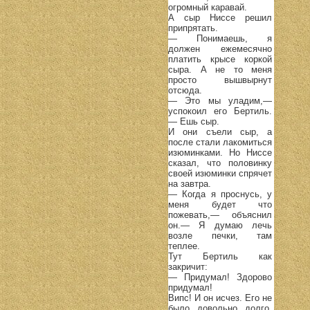
огромный каравай.
А сыр Ниссе решил
припрятать.
— Понимаешь, я
должен ежемесячно
платить крысе коркой
сыра. А не то меня
просто вышвырнут
отсюда.
— Это мы уладим,—
успокоил его Бертиль.
— Ешь сыр.
И они съели сыр, а
после стали лакомиться
изюминками. Но Ниссе
сказал, что половинку
своей изюминки спрячет
на завтра.
— Когда я проснусь, у
меня будет что
пожевать,— объяснил
он.— Я думаю лечь
возле печки, там
теплее.
Тут Бертиль как
закричит:
— Придумал! Здорово
придумал!
Випс! И он исчез. Его не
было довольно долго.