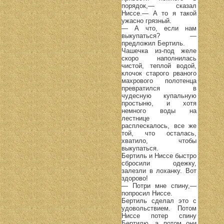
порядок,— сказал
Ниссе.— А то я такой
ужасно грязный.
— А что, если нам
выкупаться? —
предложил Бертиль.
Чашечка из-под желе
скоро наполнилась
чистой, теплой водой,
клочок старого рваного
махрового полотенца
превратился в
чудесную купальную
простыню, и хотя
немного воды на
лестнице
расплескалось, все же
той, что осталась,
хватило, чтобы
выкупаться.
Бертиль и Ниссе быстро
сбросили одежку,
залезли в лоханку. Вот
здорово!
— Потри мне спину,—
попросил Ниссе.
Бертиль сделал это с
удовольствием. Потом
Ниссе потер спину
Бертилю, а потом они