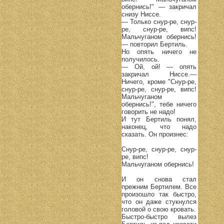
обернись!" — закричал
снизу Ниссе.
— Только снур-ре, снур-
ре, снур-ре, випс!
Мальчуганом обернись!
— повторил Бертиль.
Но опять ничего не
получилось.
— Ой, ой! — опять
закричал Ниссе.—
Ничего, кроме "Снур-ре,
снур-ре, снур-ре, випс!
Мальчуганом
обернись!", тебе ничего
говорить не надо!
И тут Бертиль понял,
наконец, что надо
сказать. Он произнес:
Снур-ре, снур-ре, снур-
ре, випс!
Мальчуганом обернись!
И он снова стал
прежним Бертилем. Все
произошло так быстро,
что он даже стукнулся
головой о свою кровать.
Быстро-быстро вылез