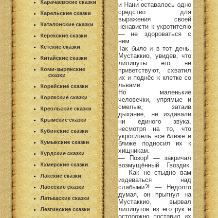
Карачаевские сказки
и Нани оставалось одно
средство для
Карельские сказки
выражения своей
Каталонские сказки
ненависти к укротителю
— не здороваться с
Керекские сказки
ним.
Кетские сказки
Так было и в тот день.
Мустаккио, увидев, что
Китайские сказки
лилипуты его не
Коми-зырянские
приветствуют, схватил
сказки
их и поднёс к клетке со
львами.
Корейские сказки
Но маленькие
Корякские сказки
человечки, упрямые и
смелые, затаив
Креольские сказки
дыхание, не издавали
Крымские сказки
ни единого звука,
несмотря на то, что
Кубинские сказки
укротитель все ближе и
Кумыкские сказки
ближе подносил их к
хищникам.
Курдские сказки
— Позор! — закричал
возмущённый Гвоздик.
Кхмерские сказки
— Как не стыдно вам
Лакские сказки
издеваться над
слабыми?! — Недолго
Лаосские сказки
думая, он прыгнул на
Латышские сказки
Мустаккио, вырвал
лилипутов из его рук и
Лезгинские сказки
осторожно поставил их