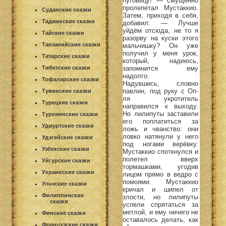
пуговицу! — смущённо
пролепетал Мустаккио.
Суданские сказки
Затем, приходя в себя,
Таджикские сказки
добавил: — Лучше
уйдём отсюда, не то я
Тайские сказки
разорву на куски этого
Танзанийские сказки
мальчишку? Он уже
получил у меня урок,
Татарские сказки
который, надеюсь,
запомнится ему
Тибетские сказки
надолго.
Тофаларские сказки
Надувшись, словно
павлин, под руку с Оп-
Тувинские сказки
ля укротитель
Турецкие сказки
направился к выходу.
Но лилипуты заставили
Туркменские сказки
его поплатиться за
Удмуртские сказки
ложь и чванство: они
ловко натянули у него
Удэгейские сказки
под ногами верёвку.
Узбекские сказки
Мустаккио споткнулся и
полетел вверх
Уйгурские сказки
тормашками, угодив
Украинские сказки
лицом прямо в ведро с
помоями. Мустаккио
Ульчские сказки
кричал и шипел от
Филиппинские
злости, но лилипуты
сказки
успели спрятаться за
метлой, и ему ничего не
Финские сказки
оставалось делать, как
Французские сказки