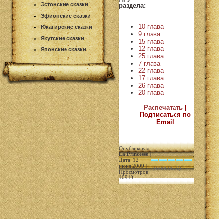
Эстонские сказки
раздела:
Эфиопские сказки
10 глава
Юкагирские сказки
9 глава
Якутские сказки
15 глава
12 глава
Японские сказки
25 глава
7 глава
22 глава
17 глава
26 глава
20 глава
Распечатать
|
Подписаться по
Email
Опубликовал:
La Princesse
|
Дата: 12
июня 2009 |
(голосов: 0)
Просмотров:
10910