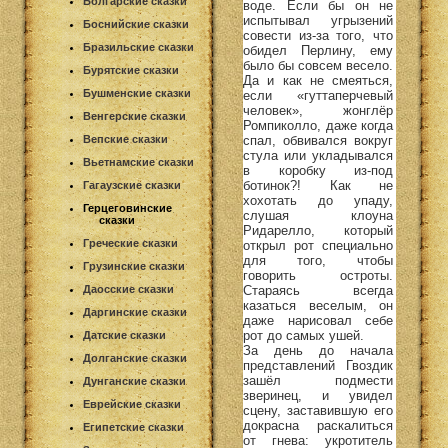
Болгарские сказки
воде. Если бы он не
испытывал угрызений
Боснийские сказки
совести из-за того, что
Бразильские сказки
обидел Перлину, ему
было бы совсем весело.
Бурятские сказки
Да и как не смеяться,
Бушменские сказки
если «гуттаперчевый
человек», жонглёр
Венгерские сказки
Ромпиколло, даже когда
спал, обвивался вокруг
Вепские сказки
стула или укладывался
Вьетнамские сказки
в коробку из-под
ботинок?! Как не
Гагаузские сказки
хохотать до упаду,
Герцеговинские
слушая клоуна
сказки
Ридарелло, который
Греческие сказки
открыл рот специально
для того, чтобы
Грузинские сказки
говорить остроты.
Стараясь всегда
Даосские сказки
казаться веселым, он
Даргинские сказки
даже нарисовал себе
рот до самых ушей.
Датские сказки
За день до начала
Долганские сказки
представлений Гвоздик
зашёл подмести
Дунганские сказки
зверинец, и увидел
Еврейские сказки
сцену, заставившую его
докрасна раскалиться
Египетские сказки
от гнева: укротитель