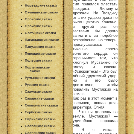
сил принялся хлестать
Норвежские сказки
Гвоздика. Лилипуты
Океанийские сказки
дрожали. Но Гвоздику
от этих ударов даже не
Орокские сказки
было щекотно. Конечно,
в другой раз он
Орочские сказки
заставил бы дорого
Осетинские сказки
заплатить за подобное
оскорбление, но теперь,
Пакистанские сказки
прислушавшись к
Папуасские сказки
тиканью своего
золотого сердца, он
Персидские сказки
ограничился тем, что
Польские сказки
хлопнул Мустаккио по
плечу и сказал:
Португальские
«Успокойтесь!» Это был
сказки
лёгкий дружеский удар,
Румынские сказки
но и его было
достаточно, чтобы
Русские сказки
повалить Мустаккио на
Саамские сказки
землю.
Как раз в этот момент в
Саларские сказки
зверинец, вошла дочь
Селькупские сказки
директора, Оп-ля.
— Что ты делаешь на
Сербские сказки
земле, Мустаккио? —
Сирийские сказки
удивлённо спросила
она.
Словацкие сказки
— Я… я… искал…
Словенские сказки