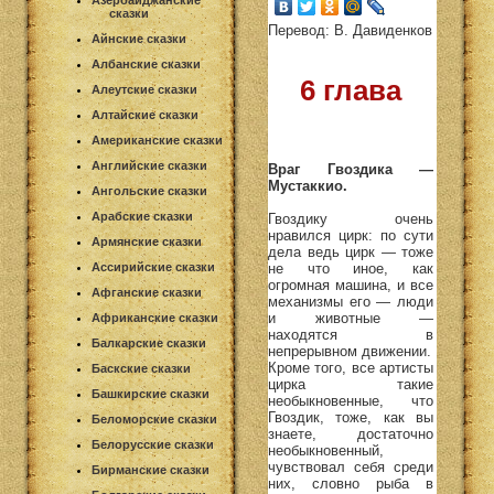
Азербайджанские
сказки
Перевод: В. Давиденков
Айнские сказки
Албанские сказки
6 глава
Алеутские сказки
Алтайские сказки
Американские сказки
Английские сказки
Враг Гвоздика —
Мустаккио.
Ангольские сказки
Арабские сказки
Гвоздику очень
нравился цирк: по сути
Армянские сказки
дела ведь цирк — тоже
не что иное, как
Ассирийские сказки
огромная машина, и все
Афганские сказки
механизмы его — люди
и животные —
Африканские сказки
находятся в
Балкарские сказки
непрерывном движении.
Кроме того, все артисты
Баскские сказки
цирка такие
Башкирские сказки
необыкновенные, что
Гвоздик, тоже, как вы
Беломорские сказки
знаете, достаточно
Белорусские сказки
необыкновенный,
чувствовал себя среди
Бирманские сказки
них, словно рыба в