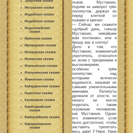
Зулусские сказки
львов Мустаккио,
подняв за шиворот трёх
Ингушские сказки
лилипутов, держал их
Индейские сказки
перед клеткой со
львами и кричал:
Индийские сказки
— Сейчас же скажите
Индонезийские
«добрый день, синьор
сказки
Мустаккио, нижайшее
вам почтение», или я
Иранские сказки
брошу вас в клетку!
Ирландские сказки
Дело в том, что
Мустаккио, знаменитый
Исландские сказки
укротитель, относился
Испанские сказки
ко всем с презрением и
высокомерием,
Итальянские сказки
особенно к трём
Ительменские сказки
лилипутам, над
которыми всячески
Йеменские сказки
издевался, называя их
Кабардинские сказки
самыми унизительными
именами. Лилипуты
Казахские сказки
дрожали от злости, но
ничего не могли
Калмыцкие сказки
поделать с таким
Камбоджийские
огромным человеком,
сказки
как Мустаккио. Одних
Кампучийские сказки
его знаменитых усов
было достаточно, чтобы
Каракалпакские
заставить трепетать
сказки
весь цирк! У Нано, Нане