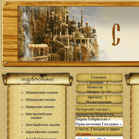
Главная
страница
|
Новости
|
Поиск
|
О
Абазинские сказки
проекте
|
Абхазские сказки
Иллюстрации
Аварские сказки
Авторские сказки
»
Арджилли Марчелло,
Австралийские
сказки
Парка Габриэлла
»
Приключения Гвоздика
»
Австрийские сказки
2 часть. Гвоздик в цирке
Адыгейские сказки
:
6 глава