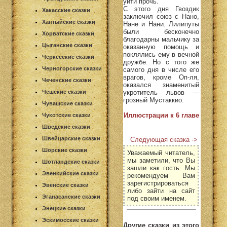
уйти прочь.
С этого дня Гвоздик
Хакасские сказки
заключил союз с Нано,
Хантыйские сказки
Нане и Нани. Лилипуты
были бесконечно
Хорватские сказки
благодарны мальчику за
Цыганские сказки
оказанную помощь и
поклялись ему в вечной
Черкесские сказки
дружбе. Но с того же
Черногорские сказки
самого дня в числе его
врагов, кроме Оп-ля,
Чеченские сказки
оказался знаменитый
укротитель львов —
Чешские сказки
грозный Мустаккио.
Чувашские сказки
Иллюстрации к 6 главе
Чукотские сказки
Шведские сказки
Швейцарские сказки
Следующая сказка ->
Шорские сказки
Уважаемый читатель,
мы заметили, что Вы
Шотландские сказки
зашли как гость. Мы
Эвенкийские сказки
рекомендуем Вам
зарегистрироваться
Эвенские сказки
либо зайти на сайт
Эганасанские сказки
под своим именем.
Энецкие сказки
Эскимосские сказки
Другие сказки из этого