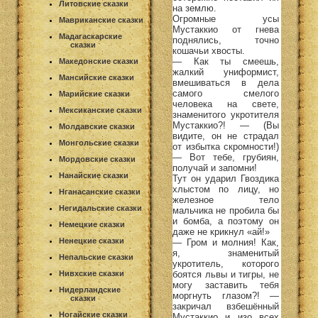
Литовские сказки
на землю.
Огромные усы
Мавриканские сказки
Мустаккио от гнева
Мадагаскарские
поднялись, точно
сказки
кошачьи хвосты.
— Как ты смеешь,
Македонские сказки
жалкий униформист,
Мансийские сказки
вмешиваться в дела
самого смелого
Марийские сказки
человека на свете,
Мексиканские сказки
знаменитого укротителя
Мустаккио?! — (Вы
Молдавские сказки
видите, он не страдал
Монгольские сказки
от избытка скромности!)
— Вот тебе, грубиян,
Мордовские сказки
получай и запомни!
Нанайские сказки
Тут он ударил Гвоздика
хлыстом по лицу, но
Нганасанские сказки
железное тело
Негидальские сказки
мальчика не пробила бы
и бомба, а поэтому он
Немецкие сказки
даже не крикнул «ай!»
Ненецкие сказки
— Гром и молния! Как,
я, знаменитый
Непальские сказки
укротитель, которого
боятся львы и тигры, не
Нивхские сказки
могу заставить тебя
Нидерландские
моргнуть глазом?! —
сказки
закричал взбешённый
Ногайские сказки
Мустаккио и изо всех