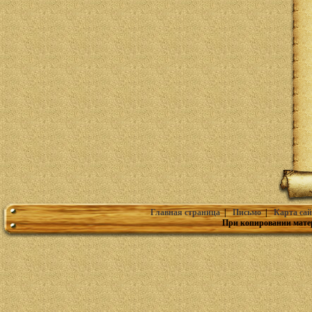
Главная страница
|
Письмо
|
Карта сай
При копировании мате