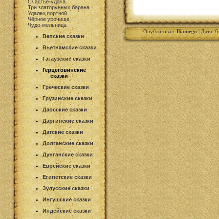
Счастье-удача
Три златорунных барана
Удалец портной
Чёрное урочище
Чудо-мельница
Опубликовал:
Iliamego
| Дата: 
Вепские сказки
Вьетнамские сказки
Гагаузские сказки
Герцеговинские
сказки
Греческие сказки
Грузинские сказки
Даосские сказки
Даргинские сказки
Датские сказки
Долганские сказки
Дунганские сказки
Еврейские сказки
Египетские сказки
Зулусские сказки
Ингушские сказки
Индейские сказки