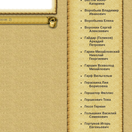
Вестли Анне-
Катарина
Воробьев Владимир
Иванович
осов: 2)
Воробьева Елена
Воронин Сергей
Алексеевич
Гайдар (Голиков)
Аркадий
Петрович
Гарин-Михайловский
Николай
Георгиевич
Гаршин Всеволод
Михайлович
Гауф Вильгельм
Гераскина Лия
Борисовна
Гершатор Филлис
Гершкович Това
Гессе Герман
Голышкин Василий
Семенович
Гортунов Игорь
Евгеньевич