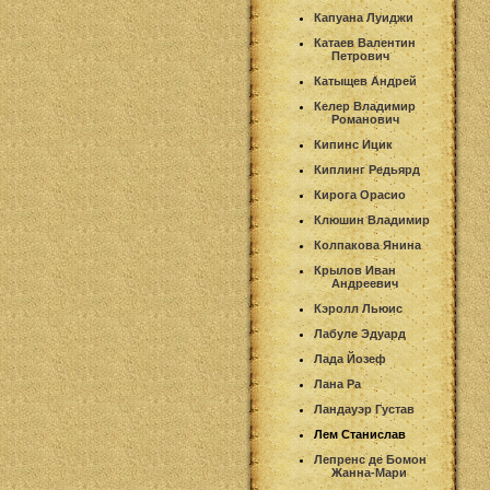
Капуана Луиджи
Катаев Валентин
Петрович
Катыщев Андрей
Келер Владимир
Романович
Кипинс Ицик
Киплинг Редьярд
Кирога Орасио
Клюшин Владимир
Колпакова Янина
Крылов Иван
Андреевич
Кэролл Льюис
Лабуле Эдуард
Лада Йозеф
Лана Ра
Ландауэр Густав
Лем Станислав
Лепренс де Бомон
Жанна-Мари