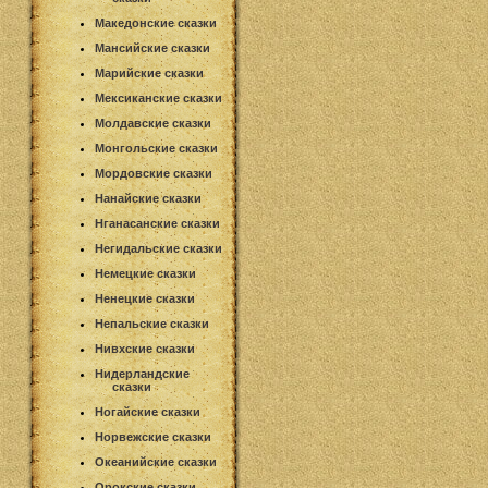
Македонские сказки
Мансийские сказки
Марийские сказки
Мексиканские сказки
Молдавские сказки
Монгольские сказки
Мордовские сказки
Нанайские сказки
Нганасанские сказки
Негидальские сказки
Немецкие сказки
Ненецкие сказки
Непальские сказки
Нивхские сказки
Нидерландские
сказки
Ногайские сказки
Норвежские сказки
Океанийские сказки
Орокские сказки