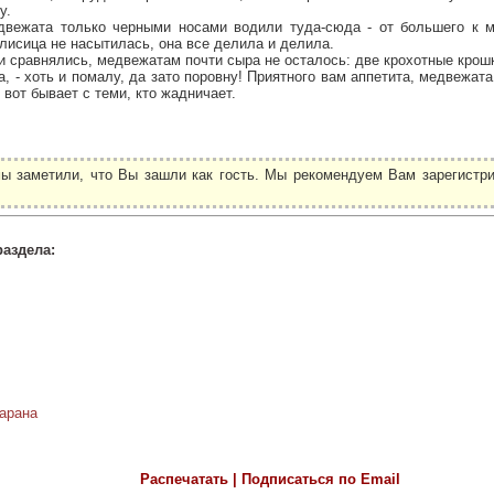
у.
двежата только черными носами водили туда-сюда - от большего к м
лисица не насытилась, она все делила и делила.
ки сравнялись, медвежатам почти сыра не осталось: две крохотные крош
са, - хоть и помалу, да зато поровну! Приятного вам аппетита, медвежата
 вот бывает с теми, кто жадничает.
ы заметили, что Вы зашли как гость. Мы рекомендуем Вам зарегистри
.
раздела:
барана
Распечатать | Подписаться по Email