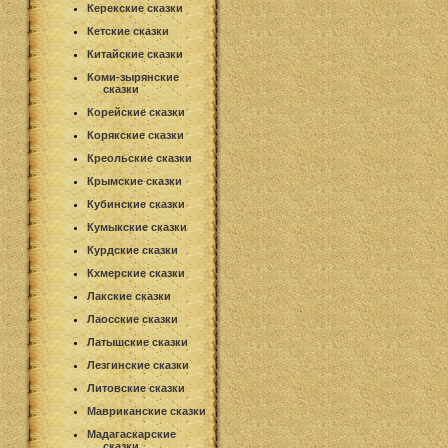
Керекские сказки
Кетские сказки
Китайские сказки
Коми-зырянские
сказки
Корейские сказки
Корякские сказки
Креольские сказки
Крымские сказки
Кубинские сказки
Кумыкские сказки
Курдские сказки
Кхмерские сказки
Лакские сказки
Лаосские сказки
Латышские сказки
Лезгинские сказки
Литовские сказки
Мавриканские сказки
Мадагаскарские
сказки