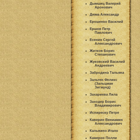
Дымшиц Валерий
Аронович
Дюма Александр
Ерошенко Василий
Ершов Петр
Павлович
Есенин Сергей
Александрович
Житков Борис
Степанович
Жуковский Василий
Андреевич
Забродина Тальяна
Зальтен Феликс
(Зальцман
Зигмунд)
Захариева Лила
Заходер Борис
Владимирович
Испиреску Петре
Каверин Вениамин
Александрович
Кальвино Итало
Камерон Полли