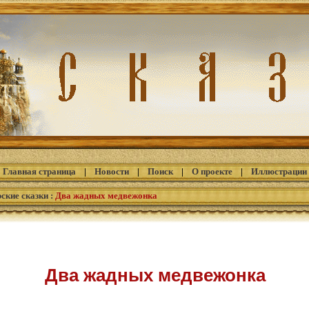
Главная страница
|
Новости
|
Поиск
|
О проекте
|
Иллюстрации
ские сказки
:
Два жадных медвежонка
Два жадных медвежонка