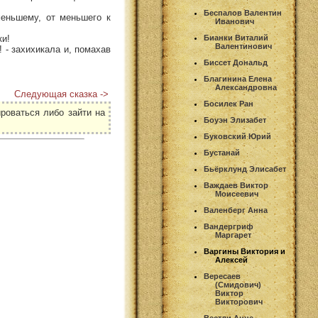
Беспалов Валентин
еньшему, от меньшего к
Иванович
ки!
Бианки Виталий
Валентинович
! - захихикала и, помахав
Биссет Дональд
Благинина Елена
Александровна
Следующая сказка ->
Босилек Ран
роваться либо зайти на
Боуэн Элизабет
Буковский Юрий
Бустанай
Бьёрклунд Элисабет
Важдаев Виктор
Моисеевич
Валенберг Анна
Вандергриф
Маргарет
Варгины Виктория и
Алексей
Вересаев
(Смидович)
Виктор
Викторович