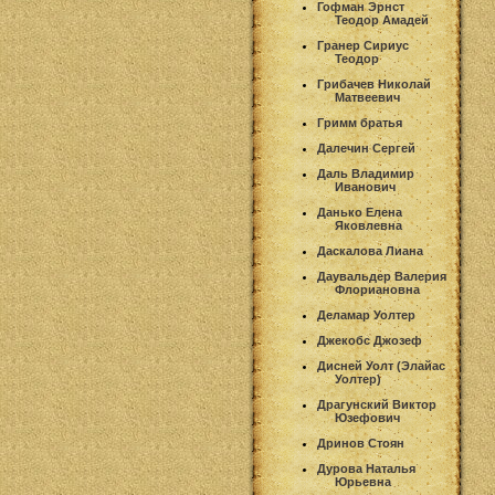
Гофман Эрнст
Теодор Амадей
Гранер Сириус
Теодор
Грибачев Николай
Матвеевич
Гримм братья
Далечин Сергей
Даль Владимир
Иванович
Данько Елена
Яковлевна
Даскалова Лиана
Даувальдер Валерия
Флориановна
Деламар Уолтер
Джекобс Джозеф
Дисней Уолт (Элайас
Уолтер)
Драгунский Виктор
Юзефович
Дринов Стоян
Дурова Наталья
Юрьевна