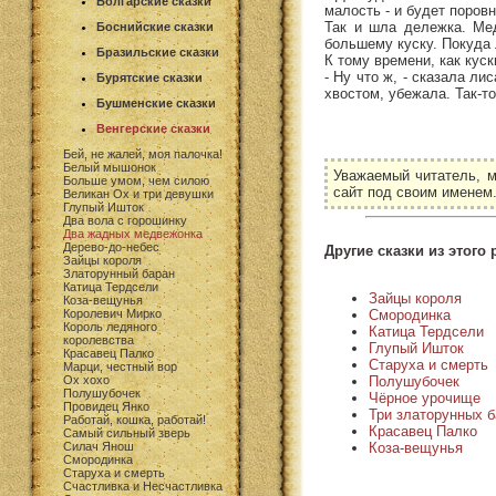
Болгарские сказки
малость - и будет поровн
Так и шла дележка. Ме
Боснийские сказки
большему куску. Покуда 
Бразильские сказки
К тому времени, как кус
- Ну что ж, - сказала ли
Бурятские сказки
хвостом, убежала. Так-то
Бушменские сказки
Венгерские сказки
Бей, не жалей, моя палочка!
Белый мышонок
Уважаемый читатель, м
Больше умом, чем силою
сайт под своим именем
Великан Ох и три девушки
Глупый Ишток
Два вола с горошинку
Два жадных медвежонка
Дерево-до-небес
Другие сказки из этого 
Зайцы короля
Златорунный баран
Катица Тердсели
Зайцы короля
Коза-вещунья
Смородинка
Королевич Мирко
Король ледяного
Катица Тердсели
королевства
Глупый Ишток
Красавец Палко
Старуха и смерть
Марци, честный вор
Полушубочек
Ох хохо
Полушубочек
Чёрное урочище
Провидец Янко
Три златорунных 
Работай, кошка, работай!
Красавец Палко
Самый сильный зверь
Коза-вещунья
Силач Янош
Смородинка
Старуха и смерть
Счастливка и Несчастливка