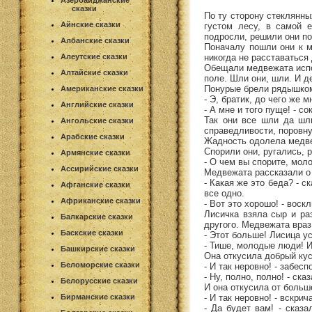
Азербайджанские
сказки
По ту сторону стеклянны
Айнские сказки
густом лесу, в самой 
подросли, решили они по
Албанские сказки
Поначалу пошли они к м
никогда не расставаться 
Алеутские сказки
Обещали медвежата испол
Алтайские сказки
поле. Шли они, шли. И д
Понурые брели рядышко
Американские сказки
- Э, братик, до чего же 
Английские сказки
- А мне и того пуще! - с
Так они все шли да шл
Ангольские сказки
справедливости, поровну
Арабские сказки
Жадность одолела медве
Спорили они, ругались, 
Армянские сказки
- О чем вы спорите, мол
Ассирийские сказки
Медвежата рассказали о 
- Какая же это беда? - с
Афганские сказки
все одно.
Африканские сказки
- Вот это хорошо! - воск
Лисичка взяла сыр и ра
Балкарские сказки
другого. Медвежата враз
Баскские сказки
- Этот больше! Лисица у
- Тише, молодые люди! И 
Башкирские сказки
Она откусила добрый кус
Беломорские сказки
- И так неровно! - забес
- Ну, полно, полно! - ска
Белорусские сказки
И она откусила от больш
- И так неровно! - вскри
Бирманские сказки
- Да будет вам! - сказ