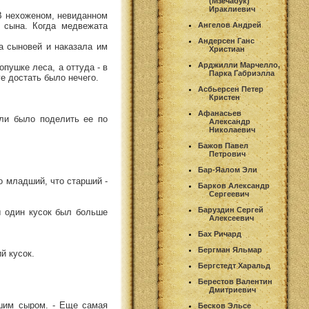
(Мзечабук)
Ираклиевич
 В нехоженом, невиданном
 сына. Когда медвежата
Ангелов Андрей
Андерсен Ганс
а сыновей и наказала им
Христиан
Арджилли Марчелло,
пушке леса, а оттуда - в
Парка Габриэлла
ге достать было нечего.
Асбьерсен Петер
Кристен
Афанасьев
ли было поделить ее по
Александр
Николаевич
Бажов Павел
Петрович
Бар-Яалом Эли
то младший, что старший -
Барков Александр
Сергеевич
Баруздин Сергей
ы один кусок был больше
Алексеевич
Бах Ричард
Бергман Яльмар
й кусок.
Бергстедт Харальд
Берестов Валентин
Дмитриевич
йшим сыром. - Еще самая
Бесков Эльсе