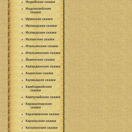
Индийские сказки
Индонезийские
сказки
Иранские сказки
Ирландские сказки
Исландские сказки
Испанские сказки
Итальянские сказки
Ительменские сказки
Йеменские сказки
Кабардинские сказки
Казахские сказки
Калмыцкие сказки
Камбоджийские
сказки
Кампучийские сказки
Каракалпакские
сказки
Карачаевские сказки
Карельские сказки
Каталонские сказки