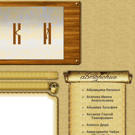
Абрамцева Наталья
Агапова Ирина
Анатольевна
Айшаева Зульфия
Аксаков Сергей
Тимофеевич
Алонсо Дора
Амирэджиби Чабуа