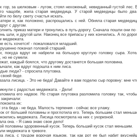
х гор, за шелковым - лугом, стоял нехоженый, невиданный густой лес.
его чащобе, жила старая медведица. У старой медведицы было два
йти по белу свету счастья искать.
атери и, как положено, распрощались с ней. Обняла старая медведиц
друг с другом.
нить приказ матери и тронулись в путь-дорогу. Сначала пошли они по о
ень шли, и другой шли. Наконец все припасы у них кончились. А по доро
м медвежата.
мне есть хочется! - пожаловался младший.
окрушенно покачал головой старший.
и, покуда вдруг не набрели на большую круглую головку сыра. Хоте
, но не сумели.
жат, каждый боялся, что другому достанется большая половина.
рычали, как вдруг подошла к ним лиса.
одые люди? - спросила плутовка.
своей беде.
казала лисица. - Это не беда! Давайте я вам поделю сыр поровну: мне ч
ликнули с радостью медвежата. - Дели!
зломила его надвое. Но старая плутовка разломила головку так, чтоб
 закричали:
спокоила их:
эта беда - не беда. Малость терпения - сейчас все улажу.
ок от большей половины и проглотила его. Теперь большим стал меньши
покоились медвежата. Лисица посмотрела на них с укоризной.
зала она. - Я сама знаю свое дело!
ей половины здоровенный кусок. Теперь больший кусок стал меньшим.
чали медвежата в тревоге.
ала лиса, с трудом ворочая языком, так как рот ее был набит вкусне