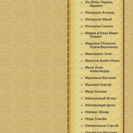
Ли Юнас Лауриц
Идемил
Линдгрен Астрид
Литвинов Юрий
Логачева Галина
Мадам д'Онуа Мари-
Катрин
Мадонна (Чикконе
Луиза Вероника)
Маклеррен Элис
Матусов-Бабич Илья
Милн Алан
Александер
Муренина Евгения
Мурзаев Сергей
Муур Лилиан
Наконечный Игорь
Непомнящая Дина
Нерман Эйнар
Нода Томойи
Овчинников Сергей
Ольмезов Мурадин