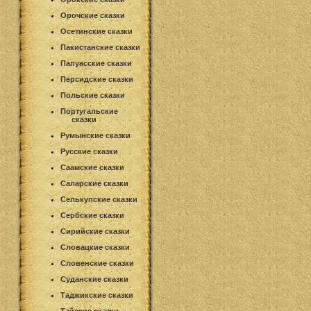
Орочские сказки
Осетинские сказки
Пакистанские сказки
Папуасские сказки
Персидские сказки
Польские сказки
Португальские
сказки
Румынские сказки
Русские сказки
Саамские сказки
Саларские сказки
Селькупские сказки
Сербские сказки
Сирийские сказки
Словацкие сказки
Словенские сказки
Суданские сказки
Таджикские сказки