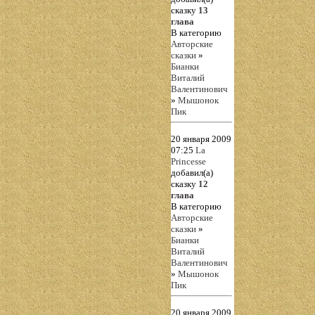
сказку
13
глава
В категорию
Авторские
сказки
»
Бианки
Виталий
Валентинович
»
Мышонок
Пик
20 января 2009
07:25
La
Princesse
добавил(а)
сказку
12
глава
В категорию
Авторские
сказки
»
Бианки
Виталий
Валентинович
»
Мышонок
Пик
20 января 2009