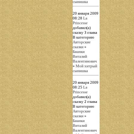
сынишка
20 января 2009
08:28
La
Princesse
добавил(а)
сказку
3 глава
В категорию
Авторские
сказки
»
Бианки
Виталий
Валентинович
»
Мой хитрый
сынишка
20 января 2009
08:25
La
Princesse
добавил(а)
сказку
2 глава
В категорию
Авторские
сказки
»
Бианки
Виталий
Валентинович