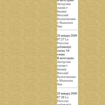
В категорию
Авторские
сказки
»
Бианки
Виталий
Валентинович
»
Мышонок
Пик
20 января 2009
07:27
La
Princesse
добавил(а)
сказку
14
глава
В категорию
Авторские
сказки
»
Бианки
Виталий
Валентинович
»
Мышонок
Пик
20 января 2009
07:26
La
Princesse
добавил(а)