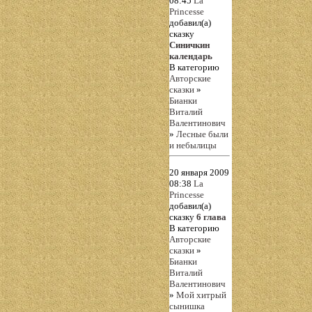
08:45
La
Princesse
добавил(а)
сказку
Синичкин
календарь
В категорию
Авторские
сказки
»
Бианки
Виталий
Валентинович
»
Лесные были
и небылицы
20 января 2009
08:38
La
Princesse
добавил(а)
сказку
6 глава
В категорию
Авторские
сказки
»
Бианки
Виталий
Валентинович
»
Мой хитрый
сынишка