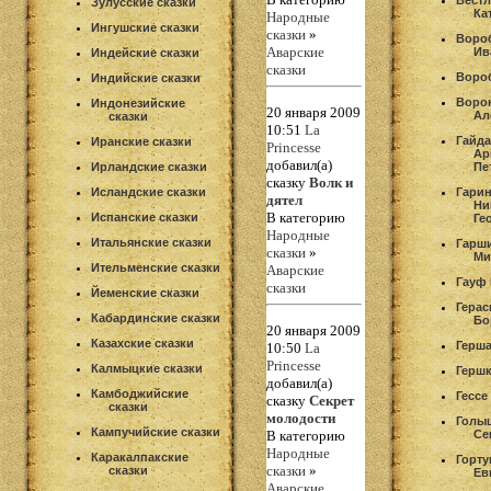
Вестл
Зулусские сказки
Ка
Народные
Ингушские сказки
сказки
»
Воро
Аварские
Ив
Индейские сказки
сказки
Воро
Индийские сказки
Воро
Индонезийские
20 января 2009
Ал
сказки
10:51
La
Гайда
Иранские сказки
Princesse
Ар
добавил(а)
Ирландские сказки
Пе
сказку
Волк и
Исландские сказки
Гари
дятел
Ни
В категорию
Испанские сказки
Ге
Народные
Итальянские сказки
Гарш
сказки
»
Ми
Ительменские сказки
Аварские
Гауф
сказки
Йеменские сказки
Герас
Кабардинские сказки
Бо
20 января 2009
Казахские сказки
Герш
10:50
La
Princesse
Калмыцкие сказки
Гершк
добавил(а)
Камбоджийские
Гессе
сказку
Секрет
сказки
молодости
Голы
Кампучийские сказки
В категорию
Се
Народные
Каракалпакские
Горту
сказки
»
сказки
Ев
Аварские