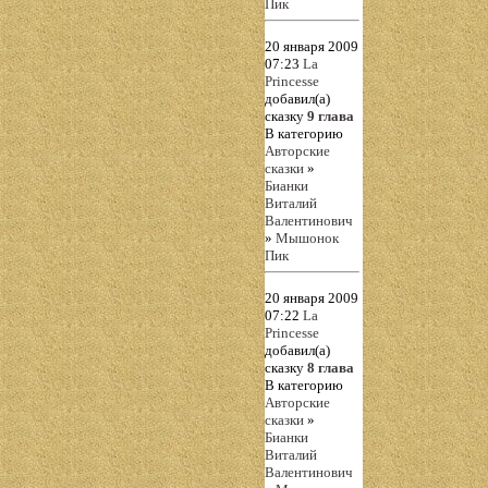
Пик
20 января 2009
07:23
La
Princesse
добавил(а)
сказку
9 глава
В категорию
Авторские
сказки
»
Бианки
Виталий
Валентинович
»
Мышонок
Пик
20 января 2009
07:22
La
Princesse
добавил(а)
сказку
8 глава
В категорию
Авторские
сказки
»
Бианки
Виталий
Валентинович