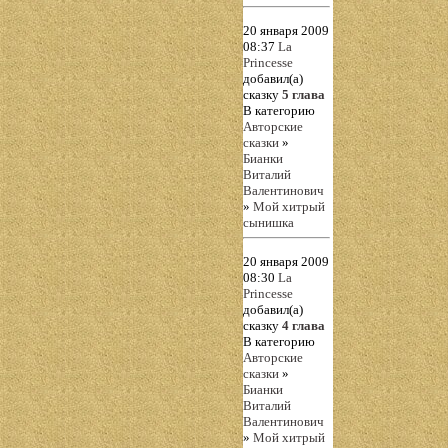
20 января 2009
08:37
La
Princesse
добавил(а)
сказку
5 глава
В категорию
Авторские
сказки
»
Бианки
Виталий
Валентинович
»
Мой хитрый
сынишка
20 января 2009
08:30
La
Princesse
добавил(а)
сказку
4 глава
В категорию
Авторские
сказки
»
Бианки
Виталий
Валентинович
»
Мой хитрый