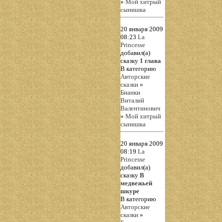
»
Мой хитрый
сынишка
20 января 2009
08:23
La
Princesse
добавил(а)
сказку
1 глава
В категорию
Авторские
сказки
»
Бианки
Виталий
Валентинович
»
Мой хитрый
сынишка
20 января 2009
08:19
La
Princesse
добавил(а)
сказку
В
медвежьей
шкуре
В категорию
Авторские
сказки
»