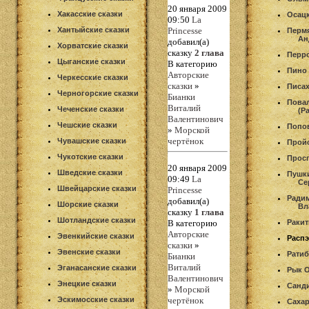
20 января 2009
Хакасские сказки
Осац
09:50
La
Хантыйские сказки
Princesse
Перм
Ан
добавил(а)
Хорватские сказки
сказку
2 глава
Перр
Цыганские сказки
В категорию
Пино
Авторские
Черкесские сказки
сказки
»
Писах
Черногорские сказки
Бианки
Пова
Виталий
Чеченские сказки
(Р
Валентинович
Чешские сказки
Попо
»
Морской
чертёнок
Чувашские сказки
Прой
Чукотские сказки
Прос
20 января 2009
Шведские сказки
Пушк
09:49
La
Се
Швейцарские сказки
Princesse
Ради
добавил(а)
Шорские сказки
Вл
сказку
1 глава
Шотландские сказки
В категорию
Ракит
Авторские
Эвенкийские сказки
Расп
сказки
»
Эвенские сказки
Рати
Бианки
Виталий
Эганасанские сказки
Рык 
Валентинович
Энецкие сказки
Санд
»
Морской
Эскимосские сказки
чертёнок
Сахар