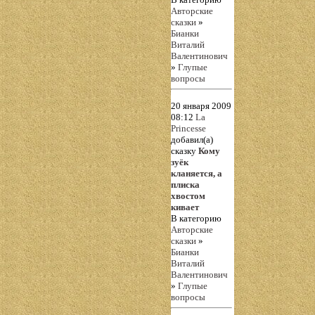
Авторские
сказки
»
Бианки
Виталий
Валентинович
»
Глупые
вопросы
20 января 2009
08:12
La
Princesse
добавил(а)
сказку
Кому
зуёк
кланяется, а
плиска
хвостом
кивает
В категорию
Авторские
сказки
»
Бианки
Виталий
Валентинович
»
Глупые
вопросы