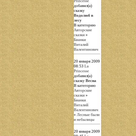
Princesse
добавил(а)
сказку
Водолюб в
лесу
В категорию
Авторские
сказки
»
Бианки
Виталий
Валентинович
20 января 2009
08:53
La
Princesse
добавил(а)
сказку
Весна
В категорию
Авторские
сказки
»
Бианки
Виталий
Валентинович
»
Лесные были
и небылицы
20 января 2009