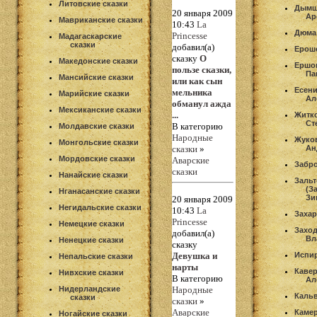
Литовские сказки
Дымш
20 января 2009
Ар
Мавриканские сказки
10:43
La
Дюма
Princesse
Мадагаскарские
сказки
добавил(а)
Ерош
сказку
О
Македонские сказки
Ершо
пользе сказки,
Па
Мансийские сказки
или как сын
Есени
мельника
Марийские сказки
Ал
обманул ажда
Мексиканские сказки
...
Житк
Ст
В категорию
Молдавские сказки
Народные
Жуко
Монгольские сказки
сказки
»
Ан
Мордовские сказки
Аварские
Забр
сказки
Нанайские сказки
Зальт
(З
Нганасанские сказки
Зи
20 января 2009
Негидальские сказки
10:43
La
Захар
Princesse
Немецкие сказки
Захо
добавил(а)
Вл
Ненецкие сказки
сказку
Девушка и
Испир
Непальские сказки
нарты
Каве
Нивхские сказки
В категорию
Ал
Нидерландские
Народные
Каль
сказки
сказки
»
Аварские
Каме
Ногайские сказки