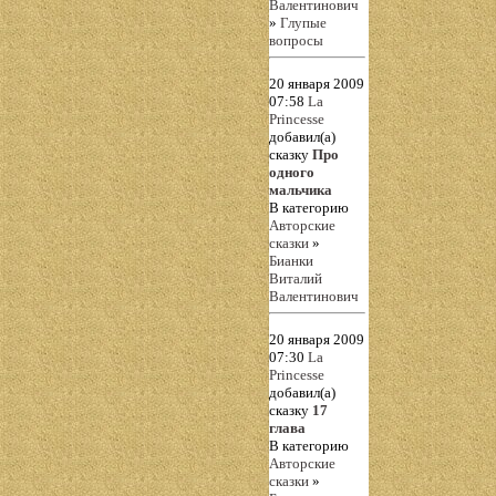
Валентинович
»
Глупые
вопросы
20 января 2009
07:58
La
Princesse
добавил(а)
сказку
Про
одного
мальчика
В категорию
Авторские
сказки
»
Бианки
Виталий
Валентинович
20 января 2009
07:30
La
Princesse
добавил(а)
сказку
17
глава
В категорию
Авторские
сказки
»