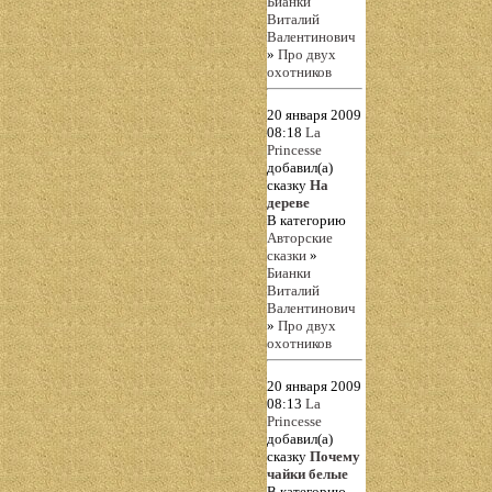
Бианки
Виталий
Валентинович
»
Про двух
охотников
20 января 2009
08:18
La
Princesse
добавил(а)
сказку
На
дереве
В категорию
Авторские
сказки
»
Бианки
Виталий
Валентинович
»
Про двух
охотников
20 января 2009
08:13
La
Princesse
добавил(а)
сказку
Почему
чайки белые
В категорию