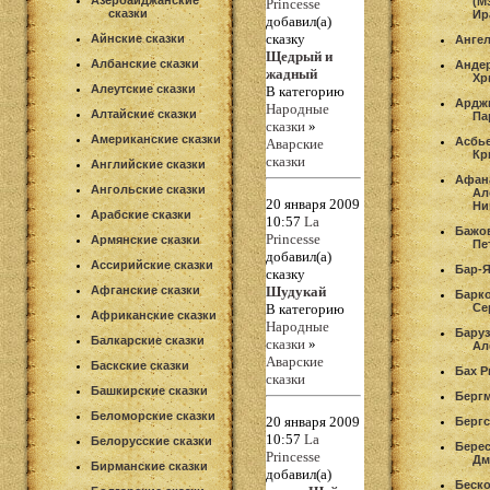
Азербайджанские
(М
Princesse
сказки
Ир
добавил(а)
сказку
Айнские сказки
Анге
Щедрый и
Албанские сказки
Андер
жадный
Хр
Алеутские сказки
В категорию
Ардж
Народные
Алтайские сказки
Па
сказки
»
Американские сказки
Асбье
Аварские
Кр
сказки
Английские сказки
Афан
Ангольские сказки
Ал
20 января 2009
Ни
Арабские сказки
10:57
La
Бажо
Princesse
Армянские сказки
Пе
добавил(а)
Ассирийские сказки
Бар-
сказку
Афганские сказки
Шудукай
Барк
В категорию
Се
Африканские сказки
Народные
Баруз
Балкарские сказки
сказки
»
Ал
Аварские
Баскские сказки
Бах Р
сказки
Башкирские сказки
Берг
Беломорские сказки
20 января 2009
Бергс
10:57
La
Белорусские сказки
Берес
Princesse
Дм
Бирманские сказки
добавил(а)
Беск