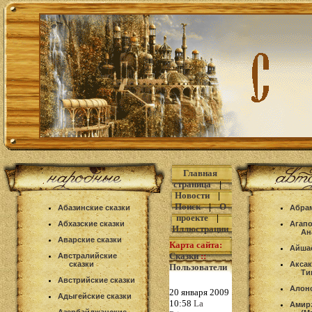
Главная
страница
|
Новости
|
Поиск
|
О
Абазинские сказки
Абра
проекте
|
Абхазские сказки
Агап
Иллюстрации
Ан
Аварские сказки
Карта сайта:
Айша
Сказки
::
Австралийские
сказки
Аксак
Пользователи
Ти
Австрийские сказки
Алон
20 января 2009
Адыгейские сказки
10:58
La
Амир