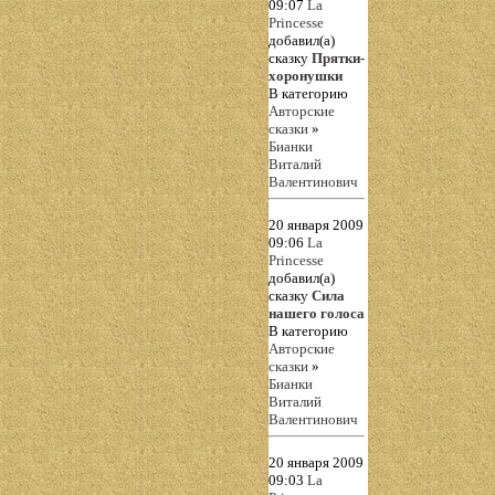
09:07
La
Princesse
добавил(а)
сказку
Прятки-
хоронушки
В категорию
Авторские
сказки
»
Бианки
Виталий
Валентинович
20 января 2009
09:06
La
Princesse
добавил(а)
сказку
Сила
нашего голоса
В категорию
Авторские
сказки
»
Бианки
Виталий
Валентинович
20 января 2009
09:03
La