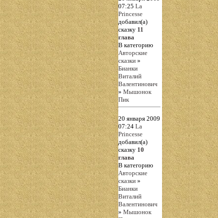
07:25
La
Princesse
добавил(а)
сказку
11
глава
В категорию
Авторские
сказки
»
Бианки
Виталий
Валентинович
»
Мышонок
Пик
20 января 2009
07:24
La
Princesse
добавил(а)
сказку
10
глава
В категорию
Авторские
сказки
»
Бианки
Виталий
Валентинович
»
Мышонок