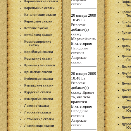
Карачаевские сказки
Гофм
сказки
Те
Карельские сказки
Гране
Каталонские сказки
20 января 2009
Те
10:49
La
Керекские сказки
Гриб
Princesse
Ма
Кетские сказки
добавил(а)
Грим
сказку
Китайские сказки
Морской конь
Далеч
Коми-зырянские
В категорию
сказки
Даль
Народные
Ив
Корейские сказки
сказки
»
Дань
Аварские
Корякские сказки
Як
сказки
Креольские сказки
Даска
Крымские сказки
20 января 2009
Даув
Фл
10:48
La
Кубинские сказки
Princesse
Делам
Кумыкские сказки
добавил(а)
Джек
сказку
Краше
Курдские сказки
то, что тебе
Дисне
Кхмерские сказки
Уо
нравится
Лакские сказки
В категорию
Драгу
Народные
Юз
Лаосские сказки
сказки
»
Дрин
Латышские сказки
Аварские
Дуров
сказки
Лезгинские сказки
Юр