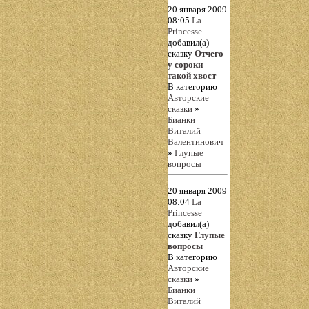
20 января 2009
08:05
La
Princesse
добавил(а)
сказку
Отчего
у сороки
такой хвост
В категорию
Авторские
сказки
»
Бианки
Виталий
Валентинович
»
Глупые
вопросы
20 января 2009
08:04
La
Princesse
добавил(а)
сказку
Глупые
вопросы
В категорию
Авторские
сказки
»
Бианки
Виталий