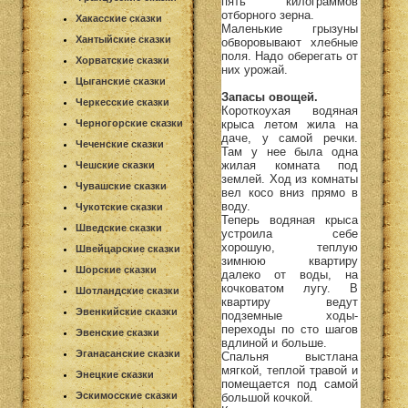
пять килограммов
отборного зерна.
Хакасские сказки
Маленькие грызуны
Хантыйские сказки
обворовывают хлебные
поля. Надо оберегать от
Хорватские сказки
них урожай.
Цыганские сказки
Запасы овощей.
Черкесские сказки
Короткоухая водяная
крыса летом жила на
Черногорские сказки
даче, у самой речки.
Чеченские сказки
Там у нее была одна
жилая комната под
Чешские сказки
землей. Ход из комнаты
Чувашские сказки
вел косо вниз прямо в
воду.
Чукотские сказки
Теперь водяная крыса
Шведские сказки
устроила себе
хорошую, теплую
Швейцарские сказки
зимнюю квартиру
Шорские сказки
далеко от воды, на
кочковатом лугу. В
Шотландские сказки
квартиру ведут
Эвенкийские сказки
подземные ходы-
переходы по сто шагов
Эвенские сказки
вдлиной и больше.
Эганасанские сказки
Спальня выстлана
мягкой, теплой травой и
Энецкие сказки
помещается под самой
Эскимосские сказки
большой кочкой.