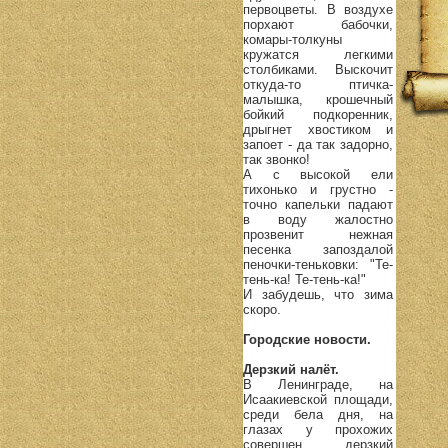
первоцветы. В воздухе
порхают бабочки,
комары-толкуны
кружатся легкими
столбиками. Выскочит
откуда-то птичка-
малышка, крошечный
бойкий подкоренник,
дрыгнет хвостиком и
запоет - да так задорно,
так звонко!
А с высокой ели
тихонько и грустно -
точно капельки падают
в воду жалостно
прозвенит нежная
песенка запоздалой
пеночки-теньковки: "Те-
тень-ка! Те-тень-ка!"
И забудешь, что зима
скоро.
Городские новости.
Дерзкий налёт.
В Ленинграде, на
Исаакиевской площади,
среди бела дня, на
глазах у прохожих
совершен дерзкий