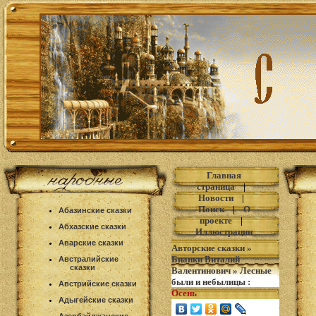
Главная
страница
|
Новости
|
Поиск
|
О
Абазинские сказки
проекте
|
Абхазские сказки
Иллюстрации
Аварские сказки
Авторские сказки
»
Бианки Виталий
Австралийские
сказки
Валентинович
»
Лесные
были и небылицы
:
Австрийские сказки
Осень
Адыгейские сказки