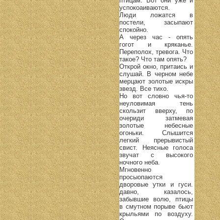
птицам. Вот они уже и
успокоаиваются.
Люди ложатся в
постели, засыпают
спокойно.
А через час - опять
гогот и кряканье.
Переполох, тревога. Что
такое? Что там опять?
Открой окно, притаись и
слушай. В черном небе
мерцают золотые искры
звезд. Все тихо.
Но вот словно чья-то
неуловимая тень
скользит вверху, по
очериди затмевая
золотые небесные
огоньки. Слышится
легкий прерывистый
свист. Неясные голоса
звучат с высокого
ночного неба.
Мгновенно
просыопаются
дворовые утки и гуси.
давно, казалось,
забывшие волю, птицы
в смутном порыве бьют
крыльями по воздуху.