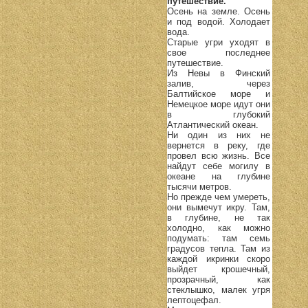
путешествие.
Осень на земле. Осень
и под водой. Холодает
вода.
Старые угри уходят в
свое последнее
путешествие.
Из Невы в Финский
залив, через
Балтийское море и
Немецкое море идут они
в глубокий
Атлантический океан.
Ни один из них не
вернется в реку, где
провел всю жизнь. Все
найдут себе могилу в
океане на глубине
тысячи метров.
Но прежде чем умереть,
они вымечут икру. Там,
в глубине, не так
холодно, как можно
подумать: там семь
градусов тепла. Там из
каждой икринки скоро
выйдет крошечный,
прозрачный, как
стеклышко, малек угря
лептоцефал.