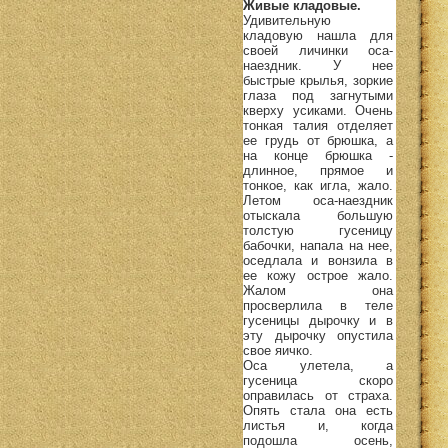
Живые кладовые.
Удивительную
кладовую нашла для
своей личинки оса-
наездник. У нее
быстрые крылья, зоркие
глаза под загнутыми
кверху усиками. Очень
тонкая талия отделяет
ее грудь от брюшка, а
на конце брюшка -
длинное, прямое и
тонкое, как игла, жало.
Летом оса-наездник
отыскала большую
толстую гусеницу
бабочки, напала на нее,
оседлала и вонзила в
ее кожу острое жало.
Жалом она
просверлила в теле
гусеницы дырочку и в
эту дырочку опустила
свое яичко.
Оса улетела, а
гусеница скоро
оправилась от страха.
Опять стала она есть
листья и, когда
подошла осень,