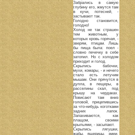
Забрались в самую
глубину его, жмутся там
в кучи, потесней, -
застывают так.
Голодно становится,
голодно!
Холод не так страшен
тем животным, у
которых кровь горячая, -
зверям, птицам. Лишь
бы пища была: поел -
словно печечку в себе
затопил. Но с холодом
приходит и голод.
Скрылись бабочки,
мухи, комары, - и нечего
стало есть летучим
мышам. Они прячутся в
дупла, в пещеры, в
расселины скал, под
крышу на чердаках.
Повисают там вниз
головой, прицепившись
за что-нибудь коготками
задних лапок.
Запахиваются, как
плащом, своими
крыльями, - засыпают.
Скрылись лягушки,
жабы, ящерицы, змеи,