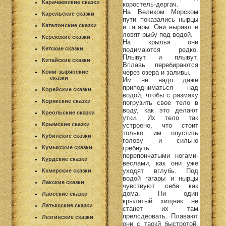
Карачаевские сказки
коростель-дергач.
На Великом Морском
Карельские сказки
пути показались нырцы
Каталонские сказки
и гагары. Они ныряют и
ловят рыбу под водой.
Керекские сказки
На крылья они
Кетские сказки
подимаются редко.
Плывут и плывут.
Китайские сказки
Вплавь перебираются
через озера и заливы.
Коми-зырянские
сказки
Им не надо даже
приподниматься над
Корейские сказки
водой, чтобы с размаху
Корякские сказки
погрузить свое тело в
воду, как это делают
Креольские сказки
утки. Их тело так
Крымские сказки
устроено, что стоит
только им опустить
Кубинские сказки
голову и сильно
гребнуть
Кумыкские сказки
перепончатыми ногами-
Курдские сказки
веслами, как они уже
уходят вглубь. Под
Кхмерские сказки
водой гагары и нырцы
Лакские сказки
чувствуют себя как
дома. Ни один
Лаосские сказки
крылатый хищник не
Латышские сказки
станет их там
прелсдеовать. Плавают
Лезгинские сказки
они с таокй быстротой,