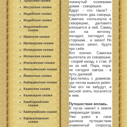
Зулусские сказки
покинутый хозяевами
домик - скворешня.
Ингушские сказки
Вдруг - что такое? -
Индейские сказки
подлетели два скворца.
Самочка скользнула в
Индийские сказки
скворешню, деловито
Индонезийские
копошится в ней. Самец
сказки
сел на веточку,
посидел, поглядел по
Иранские сказки
сторонам... и запел! Но
Ирландские сказки
тихонько запел, будто
про себя.
Исландские сказки
Вот кончил. Самочка
Испанские сказки
вылетела из скворешни,
- скорей назад, к стае. И
Итальянские сказки
он за ней. Пора, пора:
Ительменские сказки
не сегодня завтра - в
путь далекий.
Йеменские сказки
Простились с домиком,
где летом вывели ребят.
Кабардинские сказки
Они его не забудут, и
Казахские сказки
весной опять поселятся
в нем.
Калмыцкие сказки
Камбоджийские
Путешествие вплавь.
сказки
В лугах никнет к земле
Кампучийские сказки
умирающая трава.
Уже ушел в свое
Каракалпакские
далекое путешествие
сказки
знаменитый скороход