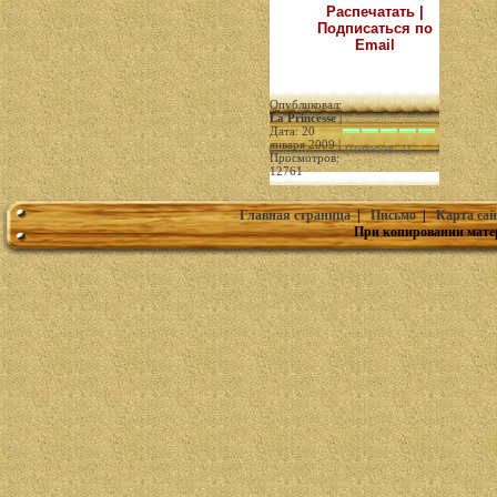
Распечатать |
Подписаться по
Email
Опубликовал:
La Princesse
|
Дата: 20
января 2009 |
(голосов: 1)
Просмотров:
12761
Главная страница
|
Письмо
|
Карта сай
При копировании мате