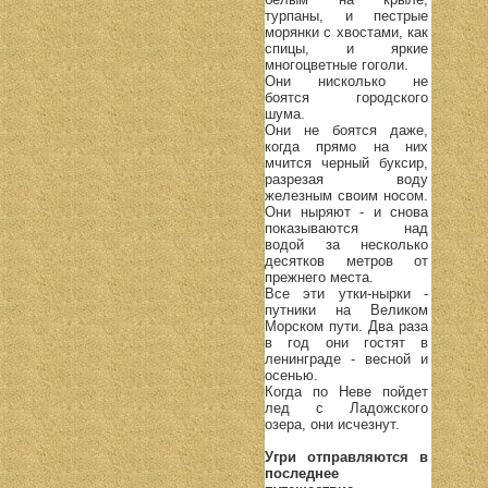
турпаны, и пестрые
морянки с хвостами, как
спицы, и яркие
многоцветные гоголи.
Они нисколько не
боятся городского
шума.
Они не боятся даже,
когда прямо на них
мчится черный буксир,
разрезая воду
железным своим носом.
Они ныряют - и снова
показываются над
водой за несколько
десятков метров от
прежнего места.
Все эти утки-нырки -
путники на Великом
Морском пути. Два раза
в год они гостят в
ленинграде - весной и
осенью.
Когда по Неве пойдет
лед с Ладожского
озера, они исчезнут.
Угри отправляются в
последнее