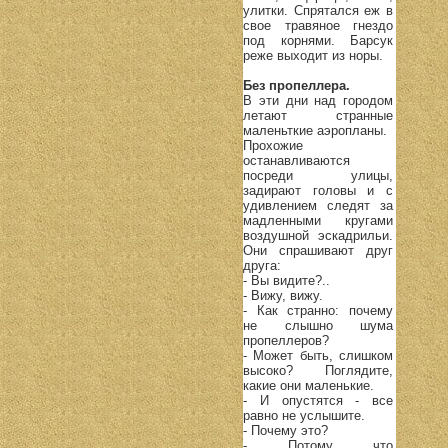
улитки. Спрятался еж в
свое травяное гнездо
под корнями. Барсук
реже выходит из норы.
Без пропеллера.
В эти дни над городом
летают странные
маленьткие аэропланы.
Прохожие
останавливаются
посреди улицы,
задирают головы и с
удивлением следят за
мадленными кругами
воздушной эскадрильи.
Они спрашивают друг
друга:
- Вы видите?..
- Вижу, вижу.
- Как странно: почему
не слышно шума
пропеллеров?
- Может быть, слишком
высоко? Поглядите,
какие они маленькие.
- И опустятся - все
равно не услышите.
- Почему это?
- Потому что