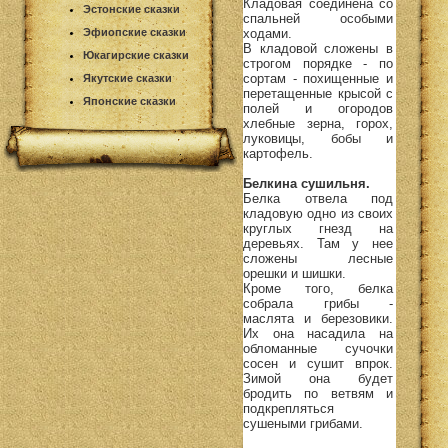
Кладовая соединена со
Эстонские сказки
спальней особыми
ходами.
Эфиопские сказки
В кладовой сложены в
Юкагирские сказки
строгом порядке - по
сортам - похищенные и
Якутские сказки
перетащенные крысой с
Японские сказки
полей и огородов
хлебные зерна, горох,
луковицы, бобы и
картофель.
Белкина сушильня.
Белка отвела под
кладовую одно из своих
круглых гнезд на
деревьях. Там у нее
сложены лесные
орешки и шишки.
Кроме того, белка
собрала грибы -
маслята и березовики.
Их она насадила на
обломанные сучочки
сосен и сушит впрок.
Зимой она будет
бродить по ветвям и
подкрепляться
сушеными грибами.