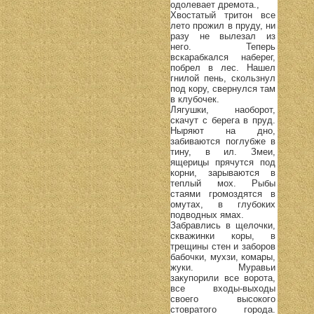
одолевает дремота.,
Хвостатый тритон все
лето прожил в пруду, ни
разу не вылезал из
него. Теперь
вскарабкался наберег,
побрел в лес. Нашел
гнилой пень, скользнул
под кору, свернулся там
в клубочек.
Лягушки, наоборот,
скачут с берега в пруд.
Ныряют на дно,
забиваются поглубже в
тину, в ил. Змеи,
ящерицы прячутся под
корни, зарываются в
теплый мох. Рыбы
стаями громоздятся в
омутах, в глубоких
подводных ямах.
Забравлись в щелочки,
скважинки коры, в
трещины стен и заборов
бабочки, мухзи, комары,
жуки. Муравьи
закупорили все ворота,
все входы-выходы
своего высокого
стовратого города.