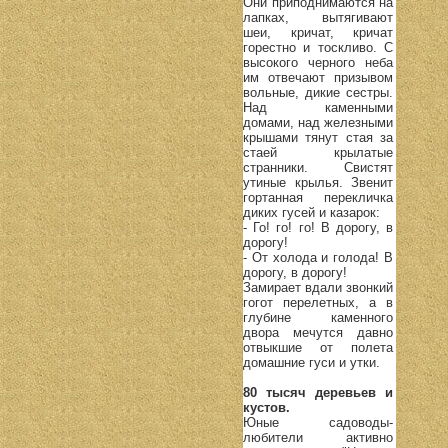
Они приподнимаются на
лапках, вытягивают
шеи, кричат, кричат
горестно и тоскливо. С
высокого черного неба
им отвечают призывом
вольные, дикие сестры.
Над каменными
домами, над железными
крышами тянут стая за
стаей крылатые
странники. Свистят
утиные крылья. Звенит
гортанная перекличка
диких гусей и казарок:
- Го! го! го! В дорогу, в
дорогу!
- От холода и голода! В
дорогу, в дорогу!
Замирает вдали звонкий
гогот перелетных, а в
глубине каменного
двора мечутся давно
отвыкшие от полета
домашние гуси и утки.
80 тысяч деревьев и
кустов.
Юные садоводы-
любители активно