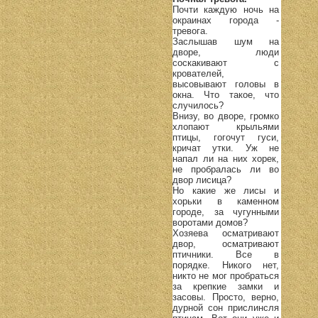
Почти каждую ночь на
окраинах города -
тревога.
Заслышав шум на
дворе, люди
соскакивают с
крователей,
высовывают головы в
окна. Что такое, что
случилось?
Внизу, во дворе, громко
хлопают крыльями
птицы, гогочут гуси,
кричат утки. Уж не
напал ли на них хорек,
не пробралась ли во
двор лисица?
Но какие же лисы и
хорьки в каменном
городе, за чугунными
воротами домов?
Хозяева осматривают
двор, осматривают
птичники. Все в
порядке. Никого нет,
никто не мог пробраться
за крепкие замки и
засовы. Просто, верно,
дурной сон прислинсля