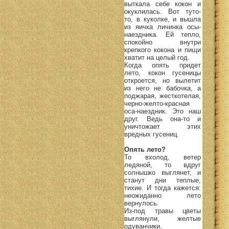
выткала себе кокон и
окуклилась. Вот туто-
то, в куколке, и вышла
из яичка личинка осы-
наездника. Ей тепло,
спокойно внутри
крепкого кокона и пищи
хватит на целый год.
Когда опять придет
лето, кокон гусеницы
откроется, но вылетит
из него не бабочка, а
поджарая, жесткотелая,
черно-желто-красная
оса-наездник. Это наш
друг. Ведь она-то и
уничтожает этих
вредных гусениц.
Опять лето?
То вхолод, ветер
ледяной, то вдруг
солнышко выглянет, и
станут дни теплые,
тихие. И тогда кажется:
неожиданно лето
вернулось.
Из-под травы цветы
выглянули, желтые
одуванчики,