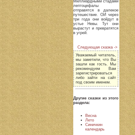
Миллиардными стадами
лептоцефалы
отправятся в далекое
путешествие. ОИ через
три года они войдут в
устье Невы. Тут они
вырастут и превратятся
в угрей.
Следующая сказка ->
Уважаемый читатель,
мы заметили, что Вы
зашли как гость. Мы
рекомендуем Вам
зарегистрироваться
либо зайти на сайт
под своим именем.
Другие сказки из этого
раздела:
Весна
Лето
Синичкин
календарь