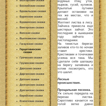
Болгарские сказки
водяных птиц: уток,
нырков, гусей, куликов.
Боснийские сказки
Крылатые путники
Бразильские сказки
делают остановки на
тех же местах, что и
Бурятские сказки
весной.
Желтеет листва в лесу.
Бушменские сказки
Зайчиха принесла еще
Венгерские сказки
шестерых зайчат. Это
последние в нынешнем
Вепские сказки
году зайчата -
Вьетнамские сказки
листопадники.
На тинистых берегах
Гагаузские сказки
заливов кто-то по ночам
Герцеговинские
ставит крестики.
сказки
Крестиками и точечками
усеяна вся тина. Мы
Греческие сказки
сделали себе шалашку
Грузинские сказки
на берегу заливчика и
хотим посмотреть, кто
Даосские сказки
это шалит.
Даргинские сказки
Лесные
Датские сказки
происшествия.
Долганские сказки
Прощальная песенка.
Дунганские сказки
Уж сильно поредела на
Еврейские сказки
березах листва.
Сиротливо качается на
Египетские сказки
голой ветке давно