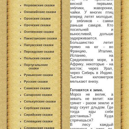
весной первыми,
Норвежские сказки
зяблики, жаворонки,
чайки. У многих птиц
Океанийские сказки
вперед летят молодые;
Орокские сказки
у зябликов - самки
раньше самцов. Кто
Орочские сказки
посильней и
Осетинские сказки
выносливей, дольше
задерживается.
Пакистанские сказки
Большинство летит
Папуасские сказки
прямо на юг - во
Францию, Италию,
Персидские сказки
Испанию, на
Польские сказки
Средиземное море, в
Африку. некоторые - на
Португальские
восток; через Урал,
сказки
через Сибирь в Индию.
Румынские сказки
Тысячи километров
мелькают внизу.
Русские сказки
Саамские сказки
Готовятся к зиме.
Мороз не велик, а
Саларские сказки
зевать не велит: как
Селькупские сказки
грянет - разом землю и
воду скует дльдом. Где
Сербские сказки
тогда еды себе
Сирийские сказки
достанешь? Куда
спрячешься?
Словацкие сказки
В лесу каждый
Словенские сказки
готовится к зиме по-