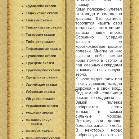
своему.
Суданские сказки
Кому положено, улетел
Таджикские сказки
от голода и холода на
крыльях. Кто остался,
Тайские сказки
торопится набить свои
кладовые, заготовляет
Танзанийские сказки
запасы пищи впрок.
Татарские сказки
Особенно усердно
таскают ее
Тибетские сказки
короткохвостые мышки-
Тофаларские сказки
полевки. Многие из них
вырыли себе зимние
Тувинские сказки
норы прямо в стогах и
Турецкие сказки
под хлебными скирдами
и каждую ночь воруют
Туркменские сказки
зерно.
Удмуртские сказки
К норе ведут пять или
шесть дорожек, каждая
Удэгейские сказки
дорожка - в свой вход.
Узбекские сказки
Под землей - спальня и
несколько кладовых.
Уйгурские сказки
Зимой полевки
Украинские сказки
собираются спать
только в самые
Ульчские сказки
сильные морозы.
Филиппинские
Поэтому они делают
сказки
большие запасы хлеба.
В некоторых норах
Финские сказки
собрано уже по четыре-
Французские сказки