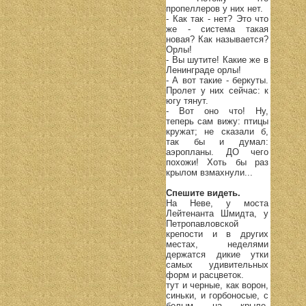
пропеллеров у них нет.
- Как так - нет? Это что
же - система такая
новая? Как называется?
Орлы!
- Вы шутите! Какие же в
Ленинграде орлы!
- А вот такие - беркуты.
Пролет у них сейчас: к
югу тянут.
- Вот оно что! Ну,
теперь сам вижу: птицы
кружат; не сказали б,
так бы и думал:
аэропланы. ДО чего
похожи! Хоть бы раз
крылом взмахнули...
Спешите видеть.
На Неве, у моста
Лейтенанта Шмидта, у
Петропавловской
крепости и в других
местах, неделями
держатся дикие утки
самых удивительных
форм и расцветок.
тут и черные, как ворон,
синьки, и горбоносые, с
белым на крыле,