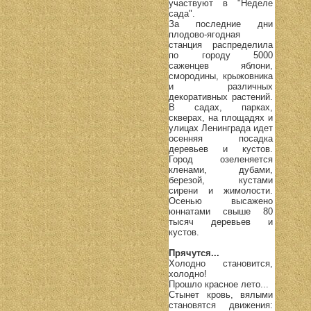
участвуют в "Неделе
сада".
За последние дни
плодово-ягодная
станция распределила
по городу 5000
саженцев яблони,
смородины, крыжовника
и различных
декоративных растений.
В садах, парках,
скверах, на площадях и
улицах Ленинграда идет
осенняя посадка
деревьев и кустов.
Город озеленяется
кленами, дубами,
березой, кустами
сирени и жимолости.
Осенью высажено
юннатами свыше 80
тысяч деревьев и
кустов.
Прячутся...
Холодно становится,
холодно!
Прошло красное лето...
Стынет кровь, вялыми
становятся движения: