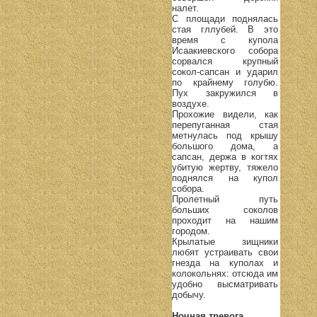
налет.
С площади поднялась
стая гллубей. В это
время с купола
Исаакиевского собора
сорвался крупный
сокол-сапсан и ударил
по крайнему голубю.
Пух закружился в
воздухе.
Прохожие видели, как
перепуганная стая
метнулась под крышу
большого дома, а
сапсан, держа в когтях
убитую жертву, тяжело
поднялся на купол
собора.
Пролетный путь
больших соколов
проходит на нашим
городом.
Крылатые зищники
любят устраивать свои
гнезда на куполах и
колокольнях: отсюда им
удобно высматривать
добычу.
Ночная тревога.