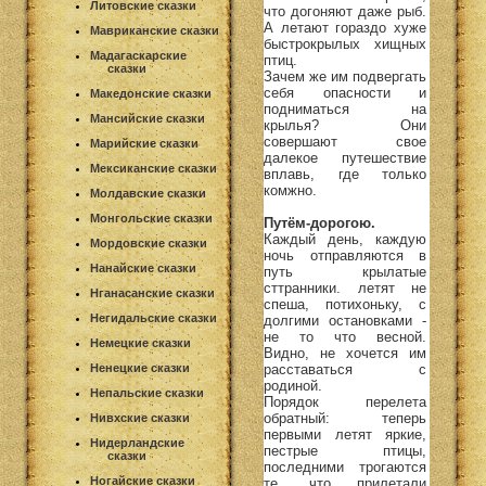
Литовские сказки
что догоняют даже рыб.
А летают гораздо хуже
Мавриканские сказки
быстрокрылых хищных
Мадагаскарские
птиц.
сказки
Зачем же им подвергать
себя опасности и
Македонские сказки
подниматься на
Мансийские сказки
крылья? Они
совершают свое
Марийские сказки
далекое путешествие
Мексиканские сказки
вплавь, где только
комжно.
Молдавские сказки
Монгольские сказки
Путём-дорогою.
Каждый день, каждую
Мордовские сказки
ночь отправляются в
Нанайские сказки
путь крылатые
сттранники. летят не
Нганасанские сказки
спеша, потихоньку, с
Негидальские сказки
долгими остановками -
не то что весной.
Немецкие сказки
Видно, не хочется им
расставаться с
Ненецкие сказки
родиной.
Непальские сказки
Порядок перелета
обратный: теперь
Нивхские сказки
первыми летят яркие,
Нидерландские
пестрые птицы,
сказки
последними трогаются
Ногайские сказки
те, что прилетали