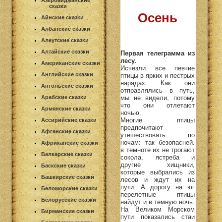
Азербайджанские
сказки
Осень
Айнские сказки
Албанские сказки
Алеутские сказки
Алтайские сказки
Первая телеграмма из
лесу.
Американские сказки
Исчезли все певчие
Английские сказки
птицы в ярких и пестрых
нарядах. Как они
Ангольские сказки
отправлялись в путь,
мы не видели, потому
Арабские сказки
что они отлетают
Армянские сказки
ночью.
Многие птицы
Ассирийские сказки
предпочитают
Афганские сказки
утешествовать по
ночам: так безопасней.
Африканские сказки
в темноте их не трогают
Балкарские сказки
сокола, ястреба и
другие хищники,
Баскские сказки
которые выбрались из
Башкирские сказки
лесов и ждут их на
пути. А дорогу на юг
Беломорские сказки
перелетные птицы
Белорусские сказки
найдут и в темную ночь.
На Великом Морском
Бирманские сказки
пути показались стаи