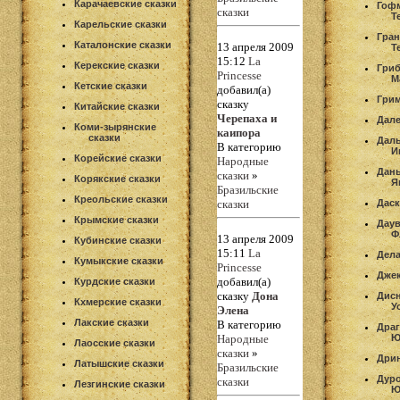
Карачаевские сказки
Гоф
сказки
Т
Карельские сказки
Гран
Каталонские сказки
13 апреля 2009
Т
15:12
La
Керекские сказки
Гриб
Princesse
М
Кетские сказки
добавил(а)
Грим
сказку
Китайские сказки
Черепаха и
Дале
Коми-зырянские
каипора
сказки
Дал
В категорию
И
Корейские сказки
Народные
Дань
сказки
»
Корякские сказки
Я
Бразильские
Креольские сказки
сказки
Даск
Крымские сказки
Даув
Ф
13 апреля 2009
Кубинские сказки
15:11
La
Дела
Кумыкские сказки
Princesse
Дже
добавил(а)
Курдские сказки
сказку
Дона
Дисн
Кхмерские сказки
У
Элена
Лакские сказки
В категорию
Драг
Народные
Ю
Лаосские сказки
сказки
»
Дри
Латышские сказки
Бразильские
Дуро
сказки
Лезгинские сказки
Ю