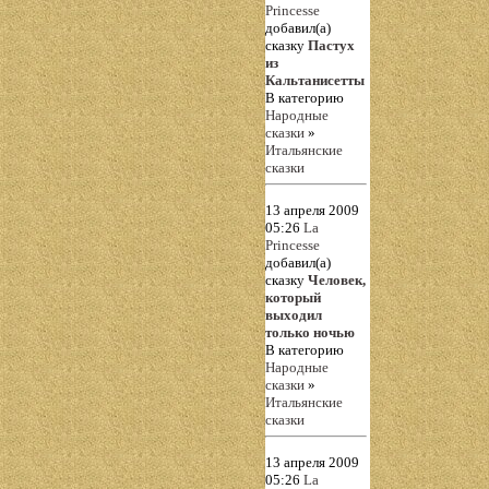
Princesse
добавил(а)
сказку
Пастух
из
Кальтанисетты
В категорию
Народные
сказки
»
Итальянские
сказки
13 апреля 2009
05:26
La
Princesse
добавил(а)
сказку
Человек,
который
выходил
только ночью
В категорию
Народные
сказки
»
Итальянские
сказки
13 апреля 2009
05:26
La