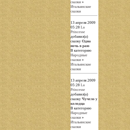
сказки
»
Итальянские
сказки
13 апреля 2009
05:28
La
Princesse
добавил(а)
сказку
Одна
ночь в раю
В категорию
Народные
сказки
»
Итальянские
сказки
13 апреля 2009
05:28
La
Princesse
добавил(а)
сказку
Чучело у
колодца
В категорию
Народные
сказки
»
Итальянские
сказки