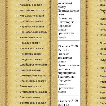
добавил(а)
Хакасские сказки
Оса
сказку
Хантыйские сказки
Происхождение
Перм
А
реки
Хорватские сказки
Солимоэнс
Пер
Цыганские сказки
В категорию
Пино
Народные
Черкесские сказки
сказки
»
Писа
Черногорские сказки
Бразильские
Пова
сказки
Чеченские сказки
(
Чешские сказки
Поп
13 апреля 2009
Чувашские сказки
Про
15:05
La
Princesse
Чукотские сказки
Прос
добавил(а)
Шведские сказки
Пуш
сказку
С
Швейцарские сказки
Происхождение
Рад
растения
Шорские сказки
В
пирипириока
Шотландские сказки
В категорию
Раки
Народные
Эвенкийские сказки
Расп
сказки
»
Эвенские сказки
Рат
Бразильские
сказки
Эганасанские сказки
Рык 
Энецкие сказки
Санд
13 апреля 2009
Эскимосские сказки
Саха
15:04
La