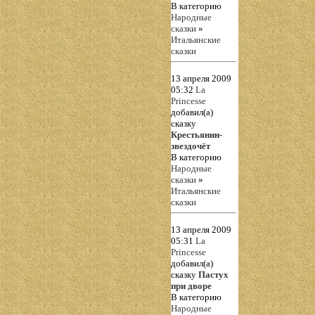
В категорию
Народные
сказки
»
Итальянские
сказки
13 апреля 2009
05:32
La
Princesse
добавил(а)
сказку
Крестьянин-
звездочёт
В категорию
Народные
сказки
»
Итальянские
сказки
13 апреля 2009
05:31
La
Princesse
добавил(а)
сказку
Пастух
при дворе
В категорию
Народные