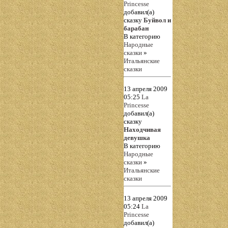
Princesse
добавил(а)
сказку
Буйвол и
барабан
В категорию
Народные
сказки
»
Итальянские
сказки
13 апреля 2009
05:25
La
Princesse
добавил(а)
сказку
Находчивая
девушка
В категорию
Народные
сказки
»
Итальянские
сказки
13 апреля 2009
05:24
La
Princesse
добавил(а)