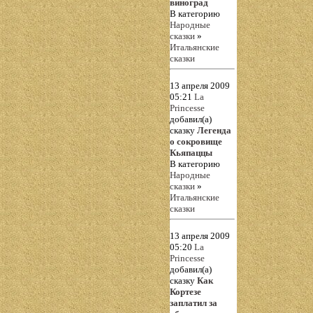
виноград
В категорию
Народные
сказки
»
Итальянские
сказки
13 апреля 2009
05:21
La
Princesse
добавил(а)
сказку
Легенда
о сокровище
Кьяпаццы
В категорию
Народные
сказки
»
Итальянские
сказки
13 апреля 2009
05:20
La
Princesse
добавил(а)
сказку
Как
Кортезе
заплатил за