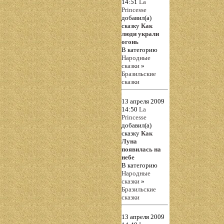
14:51
La
Princesse
добавил(а)
сказку
Как
люди украли
огонь
В категорию
Народные
сказки
»
Бразильские
сказки
13 апреля 2009
14:50
La
Princesse
добавил(а)
сказку
Как
Луна
появилась на
небе
В категорию
Народные
сказки
»
Бразильские
сказки
13 апреля 2009