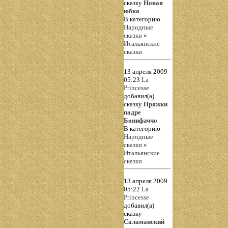
сказку
Новая
юбка
В категорию
Народные
сказки
»
Итальянские
сказки
13 апреля 2009
05:23
La
Princesse
добавил(а)
сказку
Пряжки
падре
Бонифаччо
В категорию
Народные
сказки
»
Итальянские
сказки
13 апреля 2009
05:22
La
Princesse
добавил(а)
сказку
Саламанский