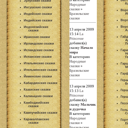
Вест
Зулусские сказки
К
Народные
Ингушские сказки
сказки
»
Вор
Бразильские
И
Индейские сказки
сказки
Вор
Индийские сказки
Вор
Индонезийские
13 апреля 2009
А
сказки
15:14
La
Гайд
Иранские сказки
Princesse
А
добавил(а)
Ирландские сказки
П
сказку
Начало
Исландские сказки
Гар
мира
Н
В категорию
Испанские сказки
Г
Народные
Итальянские сказки
Гар
сказки
»
М
Ительменские сказки
Бразильские
Гау
сказки
Йеменские сказки
Гера
Кабардинские сказки
Б
13 апреля 2009
Казахские сказки
Гер
15:13
La
Princesse
Калмыцкие сказки
Герш
добавил(а)
Камбоджийские
Гесс
сказку
Мальчик
сказки
и дудочка
Гол
Кампучийские сказки
В категорию
С
Народные
Каракалпакские
Горт
сказки
»
сказки
Е
Бразильские