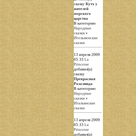
сказку
Кутх у
жителей
морского
царства
В категорию
Народные
сказки
»
Ительменские
сказки
13 апреля 2009
05:33
La
Princesse
добавил(а)
сказку
Прекрасная
Розалинда
В категорию
Народные
сказки
»
Итальянские
сказки
13 апреля 2009
05:33
La
Princesse
добавил(а)