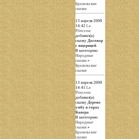
Бразильские
сказки
13 апреля 2009
14:42
La
Princesse
добавил(а)
сказку
Договор
с ящерицей
В категорию
Народные
сказки
»
Бразильские
сказки
13 апреля 2009
14:41
La
Princesse
добавил(а)
сказку
Дерево
умбу в горах
Кавера
В категорию
Народные
сказки
»
Бразильские
сказки