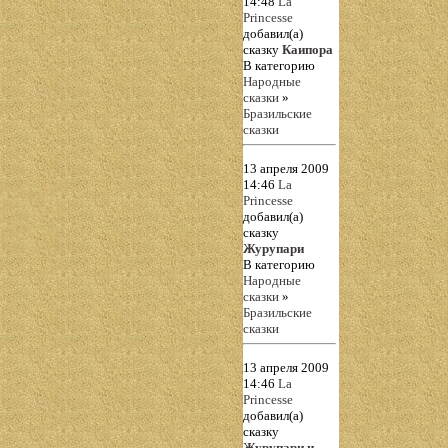
14:48
La
Princesse
добавил(а)
сказку
Каипора
В категорию
Народные
сказки
»
Бразильские
сказки
13 апреля 2009
14:46
La
Princesse
добавил(а)
сказку
Журупари
В категорию
Народные
сказки
»
Бразильские
сказки
13 апреля 2009
14:46
La
Princesse
добавил(а)
сказку
Журупари и