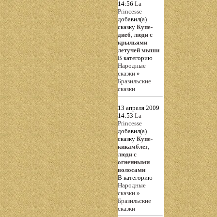
14:56
La
Princesse
добавил(а)
сказку
Купе-
диеб, люди с
крыльями
летучей мыши
В категорию
Народные
сказки
»
Бразильские
сказки
13 апреля 2009
14:53
La
Princesse
добавил(а)
сказку
Купе-
кикамблег,
люди с
огненными
волосами
В категорию
Народные
сказки
»
Бразильские
сказки