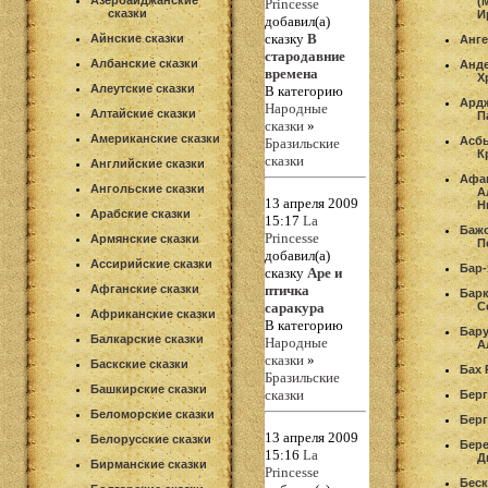
Азербайджанские
(
Princesse
сказки
И
добавил(а)
сказку
В
Айнские сказки
Анг
стародавние
Албанские сказки
Анде
времена
Х
Алеутские сказки
В категорию
Ард
Народные
Алтайские сказки
П
сказки
»
Американские сказки
Асбь
Бразильские
К
сказки
Английские сказки
Афа
Ангольские сказки
А
13 апреля 2009
Н
Арабские сказки
15:17
La
Баж
Princesse
Армянские сказки
П
добавил(а)
Ассирийские сказки
Бар
сказку
Аре и
Афганские сказки
птичка
Барк
саракура
С
Африканские сказки
В категорию
Бару
Балкарские сказки
Народные
А
сказки
»
Баскские сказки
Бах 
Бразильские
Башкирские сказки
сказки
Бер
Беломорские сказки
Берг
13 апреля 2009
Белорусские сказки
Бере
15:16
La
Д
Бирманские сказки
Princesse
Беск