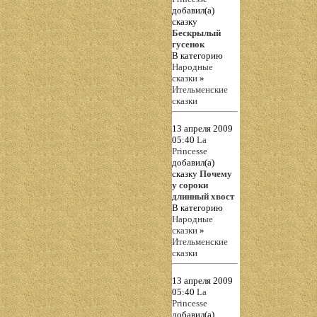
добавил(а)
сказку
Бескрылый
гусенок
В категорию
Народные
сказки
»
Ительменские
сказки
13 апреля 2009
05:40
La
Princesse
добавил(а)
сказку
Почему
у сороки
длинный хвост
В категорию
Народные
сказки
»
Ительменские
сказки
13 апреля 2009
05:40
La
Princesse
добавил(а)