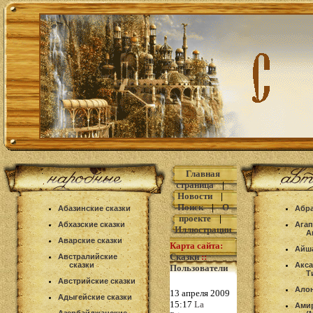
Главная
страница
|
Новости
|
Поиск
|
О
Абазинские сказки
Абра
проекте
|
Абхазские сказки
Агап
Иллюстрации
А
Аварские сказки
Карта сайта:
Айш
Сказки
::
Австралийские
сказки
Акса
Пользователи
Т
Австрийские сказки
Ало
13 апреля 2009
Адыгейские сказки
15:17
La
Ами