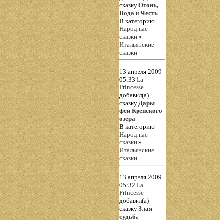
сказку
Огонь,
Вода и Честь
В категорию
Народные
сказки
»
Итальянские
сказки
13 апреля 2009
05:33
La
Princesse
добавил(а)
сказку
Дары
феи Кренского
озера
В категорию
Народные
сказки
»
Итальянские
сказки
13 апреля 2009
05:32
La
Princesse
добавил(а)
сказку
Злая
судьба