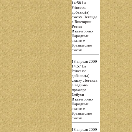
14:58
La
Princesse
добавил(а)
сказку
Легенда
о Виктории
Регии
В категорию
Народные
сказки
»
Бразильские
сказки
13 апреля 2009
14:57
La
Princesse
добавил(а)
сказку
Легенда
о ведьме-
прожоре
Сейуси
В категорию
Народные
сказки
»
Бразильские
сказки
13 апреля 2009