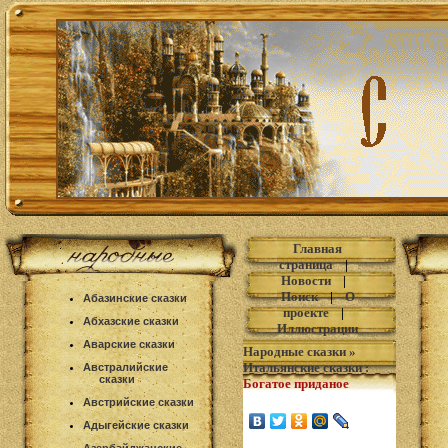
Главная
страница
|
Новости
|
Поиск
|
О
Абазинские сказки
проекте
|
Абхазские сказки
Иллюстрации
Аварские сказки
Народные сказки
»
Итальянские сказки
:
Австралийские
сказки
Богатое приданое
Австрийские сказки
Адыгейские сказки