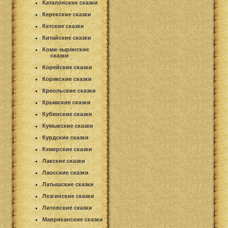
Каталонские сказки
Керекские сказки
Кетские сказки
Китайские сказки
Коми-зырянские
сказки
Корейские сказки
Корякские сказки
Креольские сказки
Крымские сказки
Кубинские сказки
Кумыкские сказки
Курдские сказки
Кхмерские сказки
Лакские сказки
Лаосские сказки
Латышские сказки
Лезгинские сказки
Литовские сказки
Мавриканские сказки