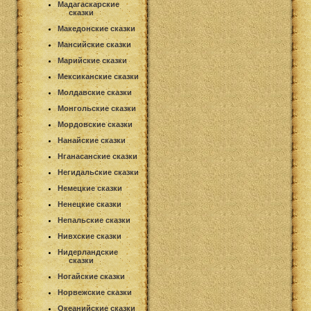
Мадагаскарские
сказки
Македонские сказки
Мансийские сказки
Марийские сказки
Мексиканские сказки
Молдавские сказки
Монгольские сказки
Мордовские сказки
Нанайские сказки
Нганасанские сказки
Негидальские сказки
Немецкие сказки
Ненецкие сказки
Непальские сказки
Нивхские сказки
Нидерландские
сказки
Ногайские сказки
Норвежские сказки
Океанийские сказки