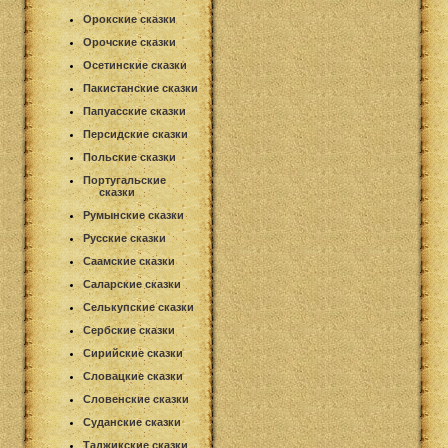
Орокские сказки
Орочские сказки
Осетинские сказки
Пакистанские сказки
Папуасские сказки
Персидские сказки
Польские сказки
Португальские
сказки
Румынские сказки
Русские сказки
Саамские сказки
Саларские сказки
Селькупские сказки
Сербские сказки
Сирийские сказки
Словацкие сказки
Словенские сказки
Суданские сказки
Таджикские сказки