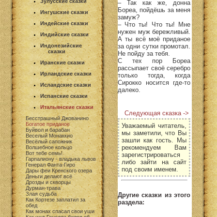
Зулусские сказки
– Так как же, донна
Бореа, пойдёшь за меня
Ингушские сказки
замуж?
Индейские сказки
– Что ты! Что ты! Мне
нужен муж бережливый.
Индийские сказки
А ты всё моё приданое
за одни сутки промотал.
Индонезийские
сказки
Не пойду за тебя.
С тех пор Бореа
Иранские сказки
рассыпает своё серебро
Ирландские сказки
только тогда, когда
Сирокко носится где-то
Исландские сказки
далеко.
Испанские сказки
Итальянские сказки
Следующая сказка ->
Бесстрашный Джованино
Богатое приданое
Уважаемый читатель,
Буйвол и барабан
мы заметили, что Вы
Веселый Монаккио
зашли как гость. Мы
Весёлый сапожник
рекомендуем Вам
Волшебное кольцо
Вот тебе семь!
зарегистрироваться
Гарпалиону - владыка львов
либо зайти на сайт
Генерал Фанта-Гиро
под своим именем.
Дары феи Кренского озера
Деньги делают всё
Дрозды и скворцы
Дурман-трава
Злая судьба
Другие сказки из этого
Как Кортезе заплатил за
раздела:
обед
Как монах спасал свои уши