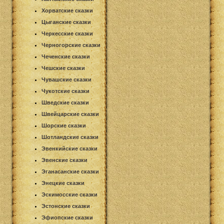
Хорватские сказки
Цыганские сказки
Черкесские сказки
Черногорские сказки
Чеченские сказки
Чешские сказки
Чувашские сказки
Чукотские сказки
Шведские сказки
Швейцарские сказки
Шорские сказки
Шотландские сказки
Эвенкийские сказки
Эвенские сказки
Эганасанские сказки
Энецкие сказки
Эскимосские сказки
Эстонские сказки
Эфиопские сказки