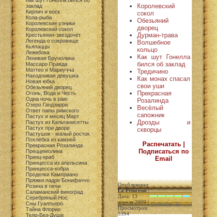
Как шут Гонелла бился об
Королевский
заклад
Кирпич и воск
сокол
Кола-рыба
Обезьяний
Королевские узники
дворец
Королевский сокол
Дурман-трава
Крестьянин-звездочёт
Легенда о сокровище
Волшебное
Кьяпаццы
кольцо
Лежебока
Как шут Гонелла
Ленивая Бручолина
бился об заклад
Массаро Правда
Маттео и Мариучча
Тредичино
Находчивая девушка
Как монах спасал
Новая юбка
свои уши
Обезьяний дворец
Прекрасная
Огонь, Вода и Честь
Одна ночь в раю
Розалинда
Озеро Гандзирри
Весёлый
Ответ папы римского
сапожник
Пастух и месяц Март
Дрозды и
Пастух из Кальтанисетты
Пастух при дворе
скворцы
Пастушок - малый росток
Похлёбка из камней
Распечатать |
Прекрасная Розалинда
Подписаться по
Преццемолина
Принц-краб
Email
Принцесса из апельсина
Принцесса-кобра
Проделки Камприано
Пряжки падре Бонифаччо
Опубликовал:
Розина в печи
La Princesse
|
Саламанский виноград
Дата: 13
Серебряный Нос
апреля 2009 |
Сны Гуалтьеро
(голосов: 3)
Просмотров:
Тайна Флорио
5394
Тело-Без-Души