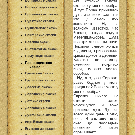
Болгарские сказки
нет столько золота,
сколько у меня серебра.
Боснийские сказки
И тут Бореа принялась
дуть изо всех сил, так
Бразильские сказки
что у самой дух
Бурятские сказки
захватило. Ну, а
всякому известно, что
Бушменские сказки
бывает, когда задует
Венгерские сказки
Метелица-Бореа. Дула
она три дня и три ночи.
Вепские сказки
Покрыла снегом холмы
Вьетнамские сказки
и долины, припорошила
крыши домов и деревья.
Гагаузские сказки
Блестят на солнце
Герцеговинские
снежинки, искрится
сказки
иней, словно чистое
серебро.
Греческие сказки
– Ну, что, дон Сирокко,
Грузинские сказки
разве бедное у меня
приданое? Разве мало у
Даосские сказки
меня серебра?
Даргинские сказки
Сирокко ничего не
ответил, только
Датские сказки
усмехнулся и тоже
Долганские сказки
принялся дуть. Дул он
всего один день и одну
Дунганские сказки
ночь. И растопил весь
Еврейские сказки
снег до последней
снежинки.. А потом
Египетские сказки
спрашивает: