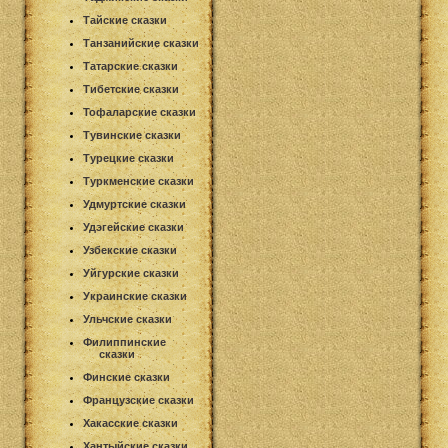
Тайские сказки
Танзанийские сказки
Татарские сказки
Тибетские сказки
Тофаларские сказки
Тувинские сказки
Турецкие сказки
Туркменские сказки
Удмуртские сказки
Удэгейские сказки
Узбекские сказки
Уйгурские сказки
Украинские сказки
Ульчские сказки
Филиппинские
сказки
Финские сказки
Французские сказки
Хакасские сказки
Хантыйские сказки