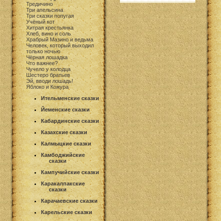
Тредичино
Три апельсина
Три сказки попугая
Учёный кот
Хитрая крестьянка
Хлеб, вино и соль
Храбрый Мазино и ведьма
Человек, который выходил
только ночью
Чёрная лошадка
Что важнее?
Чучело у колодца
Шестеро братьев
Эй, вводи лошадь!
Яблоко и Кожура
Ительменские сказки
Йеменские сказки
Кабардинские сказки
Казахские сказки
Калмыцкие сказки
Камбоджийские
сказки
Кампучийские сказки
Каракалпакские
сказки
Карачаевские сказки
Карельские сказки