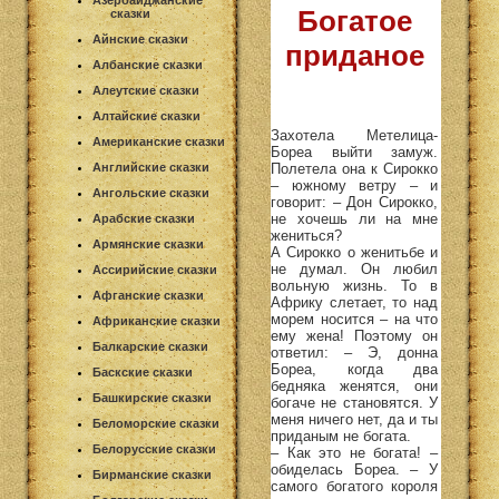
Азербайджанские
Богатое
сказки
Айнские сказки
приданое
Албанские сказки
Алеутские сказки
Алтайские сказки
Захотела Метелица-
Американские сказки
Бореа выйти замуж.
Полетела она к Сирокко
Английские сказки
– южному ветру – и
Ангольские сказки
говорит: – Дон Сирокко,
не хочешь ли на мне
Арабские сказки
жениться?
Армянские сказки
А Сирокко о женитьбе и
не думал. Он любил
Ассирийские сказки
вольную жизнь. То в
Афганские сказки
Африку слетает, то над
морем носится – на что
Африканские сказки
ему жена! Поэтому он
Балкарские сказки
ответил: – Э, донна
Бореа, когда два
Баскские сказки
бедняка женятся, они
Башкирские сказки
богаче не становятся. У
меня ничего нет, да и ты
Беломорские сказки
приданым не богата.
Белорусские сказки
– Как это не богата! –
обиделась Бореа. – У
Бирманские сказки
самого богатого короля