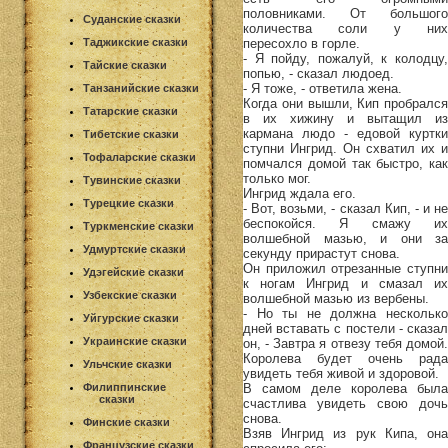
половниками. От большого
Суданские сказки
количества соли у них
пересохло в горле.
Таджикские сказки
- Я пойду, пожалуй, к колодцу,
Тайские сказки
попью, - сказал людоед.
- Я тоже, - ответила жена.
Танзанийские сказки
Когда они вышли, Кип пробрался
Татарские сказки
в их хижину и вытащил из
кармана людо - едовой куртки
Тибетские сказки
ступни Ингрид. Он схватил их и
Тофаларские сказки
помчался домой так быстро, как
только мог.
Тувинские сказки
Ингрид ждала его.
Турецкие сказки
- Вот, возьми, - сказал Кип, - и не
беспокойся. Я смажу их
Туркменские сказки
волшебной мазью, и они за
Удмуртские сказки
секунду прирастут снова.
Он приложил отрезанные ступни
Удэгейские сказки
к ногам Ингрид и смазал их
Узбекские сказки
волшебной мазью из вербены.
- Но ты не должна несколько
Уйгурские сказки
дней вставать с постели - сказал
Украинские сказки
он, - Завтра я отвезу тебя домой.
Королева будет очень рада
Ульчские сказки
увидеть тебя живой и здоровой.
В самом деле королева была
Филиппинские
сказки
счастлива увидеть свою дочь
снова.
Финские сказки
Взяв Ингрид из рук Кипа, она
Французские сказки