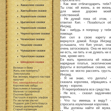
спросила его:
- Как мне отблагодарить тебя?
Хакасские сказки
Ты спас ей жизнь, а ее жизнь
Хантыйские сказки
для меня дороже моей
собственной.
Хорватские сказки
- Не думай пока об этом, -
ответил Кип. - Позаботься об
Цыганские сказки
Ингрид.
Черкесские сказки
Как - нибудь я попрошу у тебя
помощи.
Черногорские сказки
Кип сел в свою карету и
Чеченские сказки
вернулся домой. Когда Ингрид
услышала, что Кип уехал, она
Чешские сказки
очень затосковала. Она не могла
Чувашские сказки
ни есть, ни пить и не думать ни о
чем, кроме него.
Чукотские сказки
Ее мать приносила ей новые
Шведские сказки
нарядные платья, экзотические
фрукты и волшебные сказки, но
Великан и бежа
ничто не могло рассеять грусть
Жить или помереть?
Замухрышка
Ингрид.
Как звонарь жадного пастора
- Я не знаю, что делать! -
проучил
сказала королева, обращаясь к
Кип, заколдованный кот
мужу - королю.
Королевские зайцы
Крестьянин и помещик
- Я перепробовала все средства.
Мальчик со скрипкой
- Не все, - сказал задумчиво
Охотник Брюте
король.
Пастушок и король эльфов
- Что ты имеешь в виду? -
По заслугам расчет
Подарок для Санта-Клауса
спросила изумленная королева.
Семеро далекарлийцев
- Мы должны найти ей мужа.
Старый корзинщик