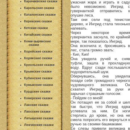
Карачаевские сказки
ужасная жара и играть в саду
было невозможно. Ингрид с
Карельские сказки
гувернанткой отправились к
Каталонские сказки
опушке леса.
Там они сели под тенистое
Керекские сказки
дерево, и Ингрид стала тихонько
напевать.
Кетские сказки
Через некоторое время
Китайские сказки
гувернантка заснула, по крайней
мере, так показалось Ингрид.
Коми-зырянские
сказки
Она вскочила и, бросившись в
лес, стала громко звать:
Корейские сказки
- Кип, Кип!
Корякские сказки
Она увидела ручей и, сняв
туфли, зашла в прохладную
Креольские сказки
воду. Вдруг сзади послышался
подозрительный шум.
Крымские сказки
Обернувшись, она увидела
Кубинские сказки
позади себя громадного черного
чудовищного великана. Он
Кумыкские сказки
схватил Ингрид за руки и
Курдские сказки
зарычал страшным голосом:
- Пойдем со мной!
Кхмерские сказки
Он потащил ее за собой и шел
Лакские сказки
так быстро, что Ингрид едва
успевала за ним. Ее ноги
Лаосские сказки
стерлись до крови, но она не
Латышские сказки
смела попросить его вернуться к
ручью за своими башмаками.
Лезгинские сказки
Ее слезы привели великана в