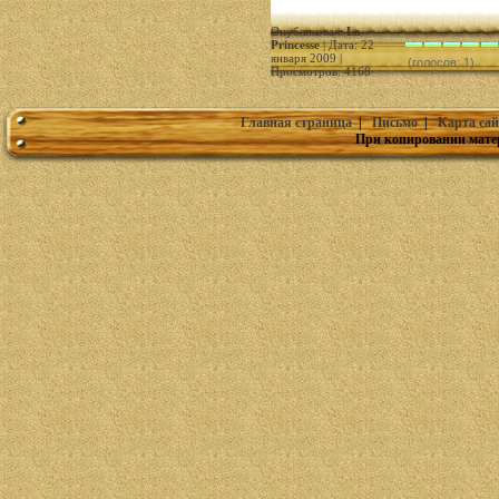
Опубликовал:
La
Princesse
| Дата: 22
января 2009 |
(голосов: 1)
Просмотров: 4168
Главная страница
|
Письмо
|
Карта сай
При копировании мате