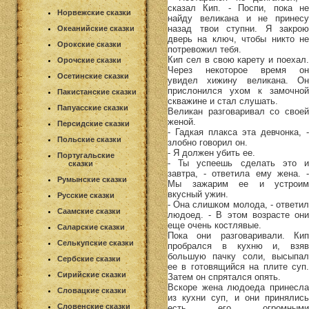
сказал Кип. - Поспи, пока не
Норвежские сказки
найду великана и не принесу
назад твои ступни. Я закрою
Океанийские сказки
дверь на ключ, чтобы никто не
Орокские сказки
потревожил тебя.
Кип сел в свою карету и поехал.
Орочские сказки
Через некоторое время он
Осетинские сказки
увидел хижину великана. Он
прислонился ухом к замочной
Пакистанские сказки
скважине и стал слушать.
Папуасские сказки
Великан разговаривал со своей
женой.
Персидские сказки
- Гадкая плакса эта девчонка, -
Польские сказки
злобно говорил он.
- Я должен убить ее.
Португальские
- Ты успеешь сделать это и
сказки
завтра, - ответила ему жена. -
Румынские сказки
Мы зажарим ее и устроим
вкусный ужин.
Русские сказки
- Она слишком молода, - ответил
Саамские сказки
людоед. - В этом возрасте они
еще очень костлявые.
Саларские сказки
Пока они разговаривали. Кип
Селькупские сказки
пробрался в кухню и, взяв
большую пачку соли, высыпал
Сербские сказки
ее в готовящийся на плите суп.
Сирийские сказки
Затем он спрятался опять.
Вскоре жена людоеда принесла
Словацкие сказки
из кухни суп, и они принялись
Словенские сказки
есть его огромными