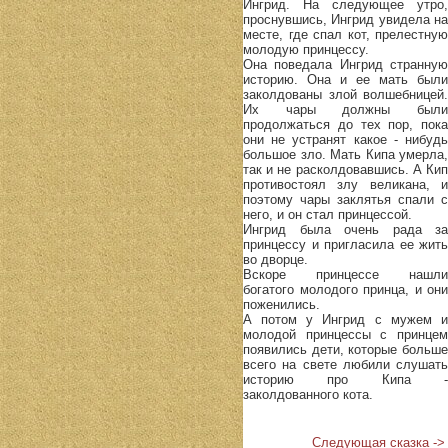
Ингрид. На следующее утро,
проснувшись, Ингрид увидела на
месте, где спал кот, прелестную
молодую принцессу.
Она поведала Ингрид странную
историю. Она и ее мать были
заколдованы злой волшебницей.
Их чары должны были
продолжаться до тех пор, пока
они не устранят какое - нибудь
большое зло. Мать Кипа умерла,
так и не расколдовавшись. А Кип
противостоял злу великана, и
поэтому чары заклятья спали с
него, и он стал принцессой.
Ингрид была очень рада за
принцессу и пригласила ее жить
во дворце.
Вскоре принцессе нашли
богатого молодого принца, и они
поженились.
А потом у Ингрид с мужем и
молодой принцессы с принцем
появились дети, которые больше
всего на свете любили слушать
историю про Кипа -
заколдованного кота.
Следующая сказка ->