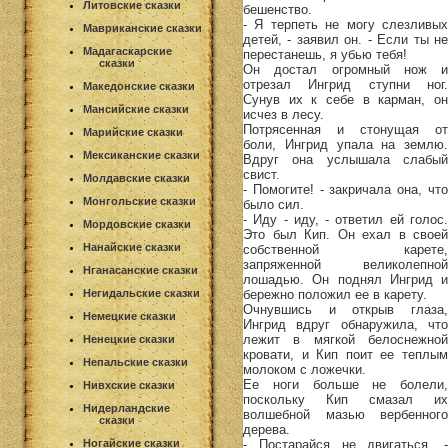
Литовские сказки
бешенство.
- Я терпеть не могу слезливых
Мавриканские сказки
детей, - заявил он. - Если ты не
Мадагаскарские
перестанешь, я убью тебя!
сказки
Он достал огромный нож и
отрезал Ингрид ступни ног.
Македонские сказки
Сунув их к себе в карман, он
Мансийские сказки
исчез в лесу.
Потрясенная и стонущая от
Марийские сказки
боли, Ингрид упала на землю.
Мексиканские сказки
Вдруг она услышала слабый
свист.
Молдавские сказки
- Помогите! - закричала она, что
Монгольские сказки
было сил.
- Иду - иду, - ответил ей голос.
Мордовские сказки
Это был Кип. Он ехал в своей
Нанайские сказки
собственной карете,
запряженной великолепной
Нганасанские сказки
лошадью. Он поднял Ингрид и
бережно положил ее в карету.
Негидальские сказки
Очнувшись и открыв глаза,
Немецкие сказки
Ингрид вдруг обнаружила, что
лежит в мягкой белоснежной
Ненецкие сказки
кровати, и Кип поит ее теплым
Непальские сказки
молоком с ложечки.
Ее ноги больше не болели,
Нивхские сказки
поскольку Кип смазал их
Нидерландские
волшебной мазью вербенного
сказки
дерева.
- Постарайся не двигаться, -
Ногайские сказки