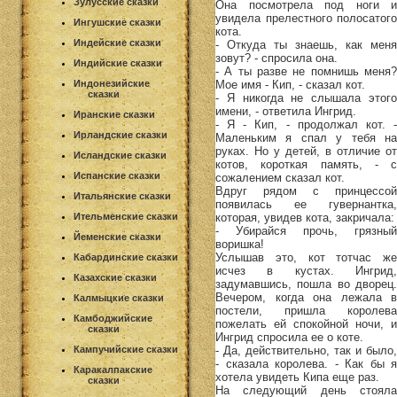
Зулусские сказки
Она посмотрела под ноги и
увидела прелестного полосатого
Ингушские сказки
кота.
Индейские сказки
- Откуда ты знаешь, как меня
зовут? - спросила она.
Индийские сказки
- А ты разве не помнишь меня?
Мое имя - Кип, - сказал кот.
Индонезийские
сказки
- Я никогда не слышала этого
имени, - ответила Ингрид.
Иранские сказки
- Я - Кип, - продолжал кот. -
Ирландские сказки
Маленьким я спал у тебя на
руках. Но у детей, в отличие от
Исландские сказки
котов, короткая память, - с
Испанские сказки
сожалением сказал кот.
Вдруг рядом с принцессой
Итальянские сказки
появилась ее гувернантка,
которая, увидев кота, закричала:
Ительменские сказки
- Убирайся прочь, грязный
Йеменские сказки
воришка!
Услышав это, кот тотчас же
Кабардинские сказки
исчез в кустах. Ингрид,
Казахские сказки
задумавшись, пошла во дворец.
Вечером, когда она лежала в
Калмыцкие сказки
постели, пришла королева
Камбоджийские
пожелать ей спокойной ночи, и
сказки
Ингрид спросила ее о коте.
- Да, действительно, так и было,
Кампучийские сказки
- сказала королева. - Как бы я
Каракалпакские
хотела увидеть Кипа еще раз.
сказки
На следующий день стояла