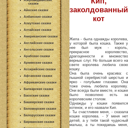
Кип,
Азербайджанские
сказки
заколдованный
Айнские сказки
кот
Албанские сказки
Алеутские сказки
Алтайские сказки
Американские сказки
Жила - была однажды королева,
у которой была кошка. Также у
Английские сказки
нее был муж - король,
Ангольские сказки
прекрасное королевство,
драгоценности и множество
Арабские сказки
верных слуг. Но больше всего на
Армянские сказки
свете королева любила свою
кошку.
Ассирийские сказки
Она была очень красива: с
Афганские сказки
пышной серебристой шерстью и
ярко - голубыми глазами. Она
Африканские сказки
тоже очень любила королеву.
Балкарские сказки
Они всегда были вместе, и кошке
было позволено есть за
Баскские сказки
королевским столом.
Башкирские сказки
Однажды у кошки появился
котенок, и его назвали Кип.
Беломорские сказки
- Ты счастливее меня, - сказала
Белорусские сказки
кошке королева. - У меня нет
детей, а у тебя такой чудесный
Бирманские сказки
малыш, а ты покидаешь меня,