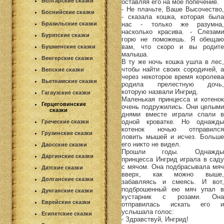
Болгарские сказки
оставляя его на мое попечение.
- Не плачьте, Ваше Высочество,
Боснийские сказки
- сказала кошка, которая была
нас - только же разумна,
Бразильские сказки
насколько красива. - Слезами
Бурятские сказки
горю не поможешь. Я обещаю
вам, что скоро и вы родите
Бушменские сказки
малыша.
Венгерские сказки
В ту же ночь кошка ушла в лес,
чтобы найти своих сородичей, а
Вепские сказки
через некоторое время королева
Вьетнамские сказки
родила прелестную дочь,
которую назвали Ингрид.
Гагаузские сказки
Маленькая принцесса и котенок
Герцеговинские
очень подружились. Они целыми
сказки
днями вместе играли спали в
одной кроватке. Но однажды
Греческие сказки
котенок ночью отправился
Грузинские сказки
ловить мышей и исчез. Больше
его никто не видел.
Даосские сказки
Прошли годы. Однажды
Даргинские сказки
принцесса Ингрид играла в саду
с мячом. Она подбрасывала мяч
Датские сказки
вверх, как можно выше,
Долганские сказки
забавляясь и смеясь. И вот,
подброшенный ею мяч упал в
Дунганские сказки
кустарник с розами. Она
Еврейские сказки
отправилась искать его и
услышала голос:
Египетские сказки
- Здравствуй, Ингрид!