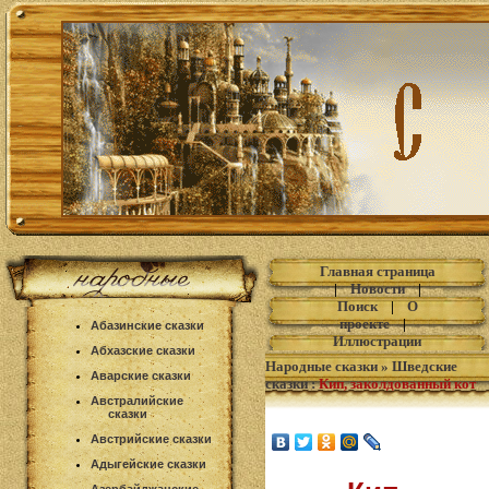
Главная страница
|
Новости
|
Поиск
|
О
проекте
|
Абазинские сказки
Иллюстрации
Абхазские сказки
Народные сказки
»
Шведские
Аварские сказки
сказки
:
Кип, заколдованный кот
Австралийские
сказки
Австрийские сказки
Адыгейские сказки