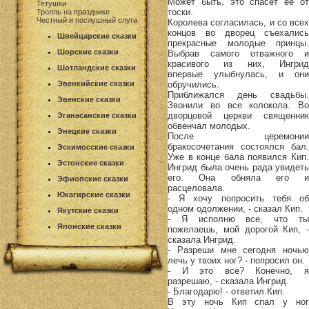
Может быть, это спасет ее от
Тетушки
тоски.
Тролль на празднике
Честный и послушный слуга
Королева согласилась, и со всех
концов во дворец съехались
Швейцарские сказки
прекрасные молодые принцы.
Шорские сказки
Выбрав самого отважного и
красивого из них, Ингрид
Шотландские сказки
впервые улыбнулась, и они
обручились.
Эвенкийские сказки
Приближался день свадьбы.
Эвенские сказки
Звонили во все колокола. Во
дворцовой церкви священник
Эганасанские сказки
обвенчал молодых.
Энецкие сказки
После церемонии
бракосочетания состоялся бал.
Эскимосские сказки
Уже в конце бала появился Кип.
Эстонские сказки
Ингрид была очень рада увидеть
его. Она обняла его и
Эфиопские сказки
расцеловала.
Юкагирские сказки
- Я хочу попросить тебя об
одном одолжении, - сказал Кип.
Якутские сказки
- Я исполню все, что ты
Японские сказки
пожелаешь, мой дорогой Кип, -
сказала Ингрид.
- Разреши мне сегодня ночью
лечь у твоих ног? - попросил он.
- И это все? Конечно, я
разрешаю, - сказала Ингрид.
- Благодарю! - ответил Кип.
В эту ночь Кип спал у ног