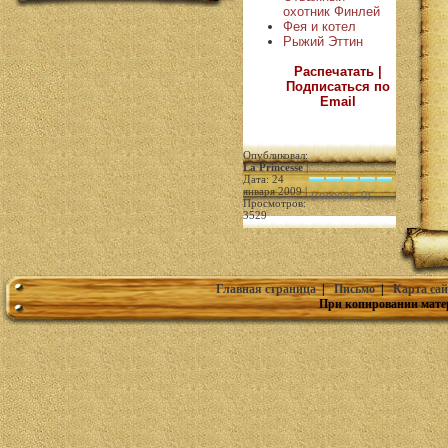
охотник Финлей
Фея и котел
Рыжий Эттин
Распечатать |
Подписаться по
Email
Опубликовал:
La Princesse
|
Дата: 24
января 2009 |
(голосов: 0)
Просмотров:
3529
Главная страница
|
Письмо
|
Карта сай
При копировании мате