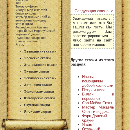
Тень
Томас-рифмач
Уйсден Мор и жёлтая
Следующая сказка ->
безрогая коза
Фермер Джеймс Грэй и
Уважаемый читатель,
великанша Клэншид
мы заметили, что Вы
Фея и котел
зашли как гость. Мы
Фэрн-Дэнский брауни
Черный бык Норроуэйский
рекомендуем Вам
Черный Родерик
зарегистрироваться
Чудесное лекарство
либо зайти на сайт
Шамус и птицы
под своим именем.
Я-сам!
Эвенкийские сказки
Эвенские сказки
Другие сказки из этого
раздела:
Эганасанские сказки
Энецкие сказки
Ночные
Эскимосские сказки
помощницы
Эстонские сказки
доброй хозяюшки
Петух и лиса
Эфиопские сказки
Вилли и
поросенок
Юкагирские сказки
Сэр Майкл Скотт
Якутские сказки
Мастер Микаэль
Скотт и ведьма
Японские сказки
Фэрн-Дэнский
брауни
Я-сам!
Отважный