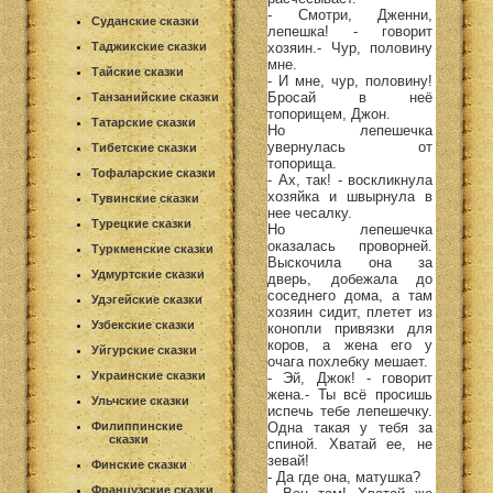
- Смотри, Дженни,
Суданские сказки
лепешка! - говорит
хозяин.- Чур, половину
Таджикские сказки
мне.
Тайские сказки
- И мне, чур, половину!
Бросай в неё
Танзанийские сказки
топорищем, Джон.
Татарские сказки
Но лепешечка
увернулась от
Тибетские сказки
топорища.
Тофаларские сказки
- Ах, так! - воскликнула
хозяйка и швырнула в
Тувинские сказки
нее чесалку.
Турецкие сказки
Но лепешечка
оказалась проворней.
Туркменские сказки
Выскочила она за
Удмуртские сказки
дверь, добежала до
соседнего дома, а там
Удэгейские сказки
хозяин сидит, плетет из
Узбекские сказки
конопли привязки для
коров, а жена его у
Уйгурские сказки
очага похлебку мешает.
Украинские сказки
- Эй, Джок! - говорит
жена.- Ты всё просишь
Ульчские сказки
испечь тебе лепешечку.
Одна такая у тебя за
Филиппинские
сказки
спиной. Хватай ее, не
зевай!
Финские сказки
- Да где она, матушка?
Французские сказки