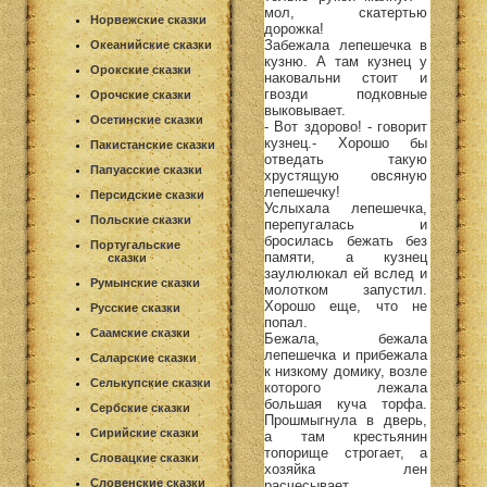
мол, скатертью
Норвежские сказки
дорожка!
Забежала лепешечка в
Океанийские сказки
кузню. А там кузнец у
Орокские сказки
наковальни стоит и
гвозди подковные
Орочские сказки
выковывает.
Осетинские сказки
- Вот здорово! - говорит
кузнец.- Хорошо бы
Пакистанские сказки
отведать такую
Папуасские сказки
хрустящую овсяную
лепешечку!
Персидские сказки
Услыхала лепешечка,
Польские сказки
перепугалась и
бросилась бежать без
Португальские
памяти, а кузнец
сказки
заулюлюкал ей вслед и
Румынские сказки
молотком запустил.
Хорошо еще, что не
Русские сказки
попал.
Саамские сказки
Бежала, бежала
лепешечка и прибежала
Саларские сказки
к низкому домику, возле
Селькупские сказки
которого лежала
большая куча торфа.
Сербские сказки
Прошмыгнула в дверь,
Сирийские сказки
а там крестьянин
топорище строгает, а
Словацкие сказки
хозяйка лен
Словенские сказки
расчесывает.