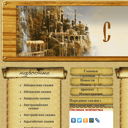
Главная
страница
|
Новости
|
Поиск
|
О
Абазинские сказки
проекте
|
Абхазские сказки
Иллюстрации
Аварские сказки
Народные сказки
»
Шотландские сказки
:
Австралийские
сказки
Овсяная лепёшечка
Австрийские сказки
Адыгейские сказки