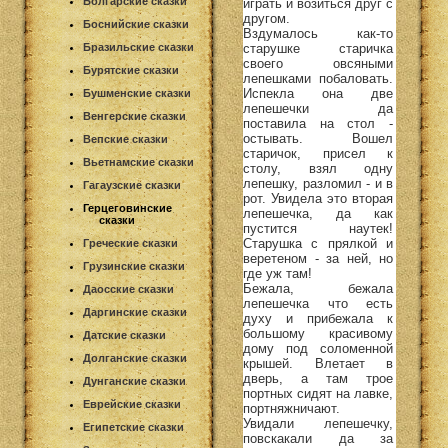
Болгарские сказки
играть и возиться друг с
другом.
Боснийские сказки
Вздумалось как-то
старушке старичка
Бразильские сказки
своего овсяными
Бурятские сказки
лепешками побаловать.
Испекла она две
Бушменские сказки
лепешечки да
Венгерские сказки
поставила на стол -
остывать. Вошел
Вепские сказки
старичок, присел к
Вьетнамские сказки
столу, взял одну
лепешку, разломил - и в
Гагаузские сказки
рот. Увидела это вторая
Герцеговинские
лепешечка, да как
сказки
пустится наутек!
Старушка с прялкой и
Греческие сказки
веретеном - за ней, но
Грузинские сказки
где уж там!
Бежала, бежала
Даосские сказки
лепешечка что есть
Даргинские сказки
духу и прибежала к
большому красивому
Датские сказки
дому под соломенной
Долганские сказки
крышей. Влетает в
дверь, а там трое
Дунганские сказки
портных сидят на лавке,
Еврейские сказки
портняжничают.
Увидали лепешечку,
Египетские сказки
повскакали да за