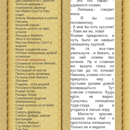
- Это что такое? -
Два скрипача из Стратспи
Золотое деревце и
удивился хозяин.
серебряное деревце
- Лепешка,- говорит
Как Майкл Скотт в Рим
жена.
ходил
- Я бы съел
Король Малькольм и святые
Гексама
половиночку.
Кошачий король
- А мне бы хоть кусочек!
Кошель золота за пару
- Лови же ее, лови!
штанов
Хозяин прицелился, и
Легенда о Макбете
Лиса и пустельга
чуть было не накрыл
Мастер Микаэль Скотт и
лепешечку курткой.
ведьма
Но та все-таки
Морег и водяной конь
увильнула - и бежать, а
Ночные помощницы доброй
хозяюшки
за ней хозяин без
Овсяная лепёшечка
штанов. Ну и славная
Отважный охотник Финлей
же вышла гонка по
Петух и лиса
кустам да по кочкам!
Последний из пиктов
Принц и дочь великана
Наконец хозяин отстал -
Путешествие Финна в
пришлось ему с
Лохланн
пустыми руками домой
Родерик - отец моржей
возвращаться. Тут
Русалка из Колонсея
Рыжий Эттин
совсем стемнело. Куда
Рыцарь-Эльф
идти, не видно.
Серебряная дудочка
Сунулась лепешечка
МакКримонса
туда-сюда, да и
Скала кузнеца на острове
Скай
угодила в лисью нору.
Смерть Дирмеда
- Милости просим,-
Смерть Дуффа, короля
сказала лиса. Ам! - и
Шотландии
проглотила лепешечку.
Смерть Фраоха
Сэр Майкл Скотт
Только ее и видели.
Там Лин