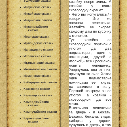
Зулусские сказки
хозяйку попрятались. А
хозяйка у очага
Ингушские сказки
сковородку скребет.
Индейские сказки
- Чего вы испугались? -
говорит.- Это же
Индийские сказки
овсяная лепешечка.
Хватайте ее скорее:
Индонезийские
сказки
каждому дам по кусочку
с молоком.
Иранские сказки
Тут хозяйка со
Ирландские сказки
сковородкой, портной с
утюгом да два
Исландские сказки
подмастерья, один с
Испанские сказки
ножницами, другой с
иголкой,- все бросились
Итальянские сказки
ловить лепешечку.
Увернулась она от них,
Ительменские сказки
прыгнула за очаг. Хотел
Йеменские сказки
один подмастерье
ножницами ее ткнуть,
Кабардинские сказки
да свалился в золу.
Казахские сказки
Портной швырнул в нее
утюгом, а хозяйка -
Калмыцкие сказки
сковородкой, да всё
Камбоджийские
мимо.
сказки
Выскочила лепешечка
за дверь - и бежать.
Кампучийские сказки
Бежала, бежала, видит,
Каракалпакские
хибарка у дороги,
сказки
сунулась в дверь, а там