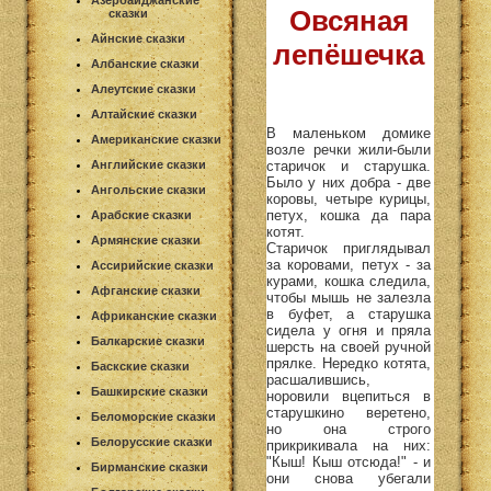
Азербайджанские
Овсяная
сказки
Айнские сказки
лепёшечка
Албанские сказки
Алеутские сказки
Алтайские сказки
В маленьком домике
Американские сказки
возле речки жили-были
старичок и старушка.
Английские сказки
Было у них добра - две
Ангольские сказки
коровы, четыре курицы,
петух, кошка да пара
Арабские сказки
котят.
Армянские сказки
Старичок приглядывал
за коровами, петух - за
Ассирийские сказки
курами, кошка следила,
Афганские сказки
чтобы мышь не залезла
в буфет, а старушка
Африканские сказки
сидела у огня и пряла
Балкарские сказки
шерсть на своей ручной
прялке. Нередко котята,
Баскские сказки
расшалившись,
Башкирские сказки
норовили вцепиться в
старушкино веретено,
Беломорские сказки
но она строго
Белорусские сказки
прикрикивала на них:
"Кыш! Кыш отсюда!" - и
Бирманские сказки
они снова убегали