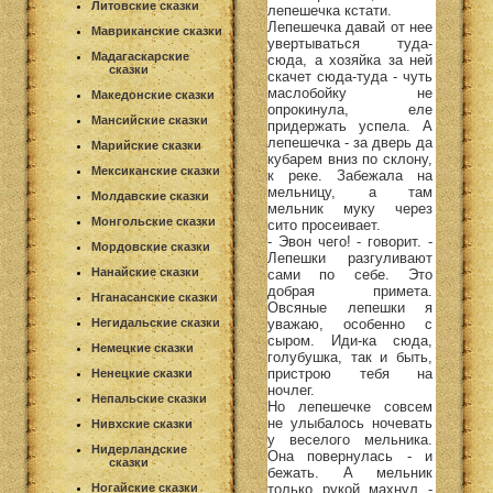
Литовские сказки
лепешечка кстати.
Лепешечка давай от нее
Мавриканские сказки
увертываться туда-
Мадагаскарские
сюда, а хозяйка за ней
сказки
скачет сюда-туда - чуть
маслобойку не
Македонские сказки
опрокинула, еле
Мансийские сказки
придержать успела. А
лепешечка - за дверь да
Марийские сказки
кубарем вниз по склону,
Мексиканские сказки
к реке. Забежала на
мельницу, а там
Молдавские сказки
мельник муку через
Монгольские сказки
сито просеивает.
- Эвон чего! - говорит. -
Мордовские сказки
Лепешки разгуливают
Нанайские сказки
сами по себе. Это
добрая примета.
Нганасанские сказки
Овсяные лепешки я
уважаю, особенно с
Негидальские сказки
сыром. Иди-ка сюда,
Немецкие сказки
голубушка, так и быть,
пристрою тебя на
Ненецкие сказки
ночлег.
Непальские сказки
Но лепешечке совсем
не улыбалось ночевать
Нивхские сказки
у веселого мельника.
Нидерландские
Она повернулась - и
сказки
бежать. А мельник
только рукой махнул -
Ногайские сказки