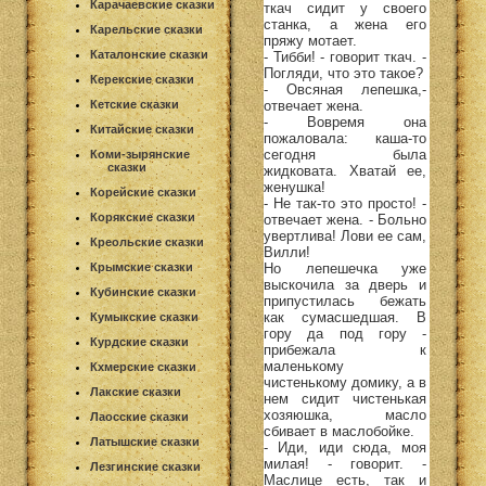
Карачаевские сказки
ткач сидит у своего
станка, а жена его
Карельские сказки
пряжу мотает.
Каталонские сказки
- Тибби! - говорит ткач. -
Погляди, что это такое?
Керекские сказки
- Овсяная лепешка,-
отвечает жена.
Кетские сказки
- Вовремя она
Китайские сказки
пожаловала: каша-то
сегодня была
Коми-зырянские
сказки
жидковата. Хватай ее,
женушка!
Корейские сказки
- Не так-то это просто! -
Корякские сказки
отвечает жена. - Больно
увертлива! Лови ее сам,
Креольские сказки
Вилли!
Но лепешечка уже
Крымские сказки
выскочила за дверь и
Кубинские сказки
припустилась бежать
как сумасшедшая. В
Кумыкские сказки
гору да под гору -
Курдские сказки
прибежала к
маленькому
Кхмерские сказки
чистенькому домику, а в
Лакские сказки
нем сидит чистенькая
хозяюшка, масло
Лаосские сказки
сбивает в маслобойке.
Латышские сказки
- Иди, иди сюда, моя
милая! - говорит. -
Лезгинские сказки
Маслице есть, так и