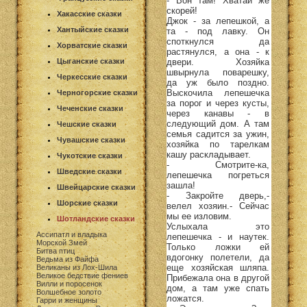
- Вон там! Хватай же
скорей!
Хакасские сказки
Джок - за лепешкой, а
Хантыйские сказки
та - под лавку. Он
споткнулся да
Хорватские сказки
растянулся, а она - к
двери. Хозяйка
Цыганские сказки
швырнула поварешку,
Черкесские сказки
да уж было поздно.
Выскочила лепешечка
Черногорские сказки
за порог и через кусты,
Чеченские сказки
через канавы - в
следующий дом. А там
Чешские сказки
семья садится за ужин,
Чувашские сказки
хозяйка по тарелкам
кашу раскладывает.
Чукотские сказки
- Смотрите-ка,
Шведские сказки
лепешечка погреться
зашла!
Швейцарские сказки
- Закройте дверь,-
Шорские сказки
велел хозяин.- Сейчас
мы ее изловим.
Шотландские сказки
Услыхала это
Ассипатл и владыка
лепешечка - и наутек.
Морской Змей
Только ложки ей
Битва птиц
вдогонку полетели, да
Ведьма из Файфа
еще хозяйская шляпа.
Великаны из Лох-Шила
Великое бедствие фениев
Прибежала она в другой
Вилли и поросенок
дом, а там уже спать
Волшебное золото
ложатся.
Гарри и женщины