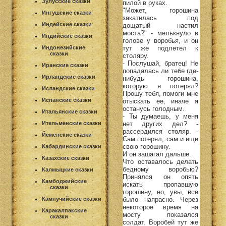
Зулусские сказки
пилой в руках.
"Может, горошина
Ингушские сказки
закатилась под
Индейские сказки
дощатый настил
моста?" - мелькнуло в
Индийские сказки
голове у воробья, и он
тут же подлетел к
Индонезийские
сказки
столяру.
- Послушай, братец! Не
Иранские сказки
попадалась ли тебе где-
Ирландские сказки
нибудь горошина,
которую я потерял?
Исландские сказки
Прошу тебя, помоги мне
Испанские сказки
отыскать ее, иначе я
останусь голодным.
Итальянские сказки
- Ты думаешь, у меня
нет других дел? -
Ительменские сказки
рассердился столяр. -
Йеменские сказки
Сам потерял, сам и ищи
свою горошину.
Кабардинские сказки
И он зашагал дальше.
Казахские сказки
Что оставалось делать
бедному воробью?
Калмыцкие сказки
Принялся он опять
Камбоджийские
искать пропавшую
сказки
горошину, но, увы, все
было напрасно. Через
Кампучийские сказки
некоторое время на
Каракалпакские
мосту показался
сказки
солдат. Воробей тут же