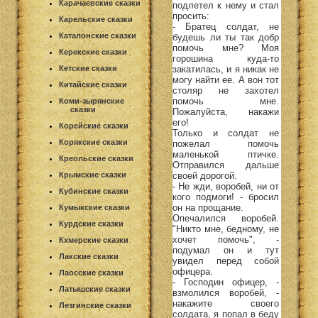
Карачаевские сказки
подлетел к нему и стал
просить:
Карельские сказки
- Братец солдат, не
Каталонские сказки
будешь ли ты так добр
помочь мне? Моя
Керекские сказки
горошина куда-то
закатилась, и я никак не
Кетские сказки
могу найти ее. А вон тот
Китайские сказки
столяр не захотел
помочь мне.
Коми-зырянские
сказки
Пожалуйста, накажи
его!
Корейские сказки
Только и солдат не
Корякские сказки
пожелал помочь
маленькой птичке.
Креольские сказки
Отправился дальше
своей дорогой.
Крымские сказки
- Не жди, воробей, ни от
Кубинские сказки
кого подмоги! - бросил
он на прощание.
Кумыкские сказки
Опечалился воробей.
Курдские сказки
"Никто мне, бедному, не
хочет помочь", -
Кхмерские сказки
подумал он и тут
Лакские сказки
увидел перед собой
офицера.
Лаосские сказки
- Господин офицер, -
Латышские сказки
взмолился воробей, -
накажите своего
Лезгинские сказки
солдата, я попал в беду