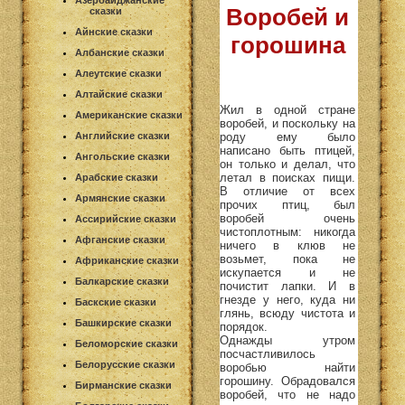
Азербайджанские
Воробей и
сказки
Айнские сказки
горошина
Албанские сказки
Алеутские сказки
Алтайские сказки
Жил в одной стране
Американские сказки
воробей, и поскольку на
роду ему было
Английские сказки
написано быть птицей,
Ангольские сказки
он только и делал, что
летал в поисках пищи.
Арабские сказки
В отличие от всех
Армянские сказки
прочих птиц, был
воробей очень
Ассирийские сказки
чистоплотным: никогда
Афганские сказки
ничего в клюв не
возьмет, пока не
Африканские сказки
искупается и не
Балкарские сказки
почистит лапки. И в
гнезде у него, куда ни
Баскские сказки
глянь, всюду чистота и
Башкирские сказки
порядок.
Однажды утром
Беломорские сказки
посчастливилось
Белорусские сказки
воробью найти
горошину. Обрадовался
Бирманские сказки
воробей, что не надо