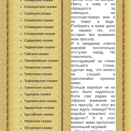
Саларские сказки
Никто, к кому я ни
Селькупские сказки
обращался за
помощью, не
Сербские сказки
посочувствовал мне и
Сирийские сказки
не помог в беде.
Разберись в моем деле
Словацкие сказки
и накажи тех, кто
Словенские сказки
оставил без внимания
мою просьбу.
Суданские сказки
И в ожидании ответа
Таджикские сказки
воробей почтительно
отступил назад. Но
Тайские сказки
повелитель,
восседавший на спине
Танзанийские сказки
большого слона,
Татарские сказки
сделал вид, что ничего
не слышит, и
Тибетские сказки
преспокойно проехал
Тофаларские сказки
мимо.
Больше воробью не на
Тувинские сказки
кого было надеяться.
Турецкие сказки
Коли сам раджа не
обратил внимания на
Туркменские сказки
его просьбу, от кого же
Удмуртские сказки
еще ждать помощи? Кто
воробья пожалеет, кто
Удэгейские сказки
выручит? А в этот
Узбекские сказки
момент мимо проползал
маленький муравей.
Уйгурские сказки