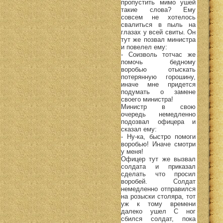
пропустить мимо ушей
такие слова? Ему
совсем не хотелось
свалиться в пыль на
глазах у всей свиты. Он
тут же позвал министра
и повелел ему:
- Соизволь тотчас же
помочь бедному
воробью отыскать
потерянную горошину,
иначе мне придется
подумать о замене
своего министра!
Министр в свою
очередь немедленно
подозвал офицера и
сказал ему:
- Ну-ка, быстро помоги
воробью! Иначе смотри
у меня!
Офицер тут же вызвал
солдата и приказал
сделать что просил
воробей. Солдат
немедленно отправился
на розыски столяра, тот
уж к тому времени
далеко ушел С ног
сбился солдат, пока