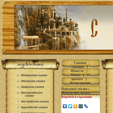
Главная
страница
|
Новости
|
Поиск
|
О
Абазинские сказки
проекте
|
Абхазские сказки
Иллюстрации
Аварские сказки
Народные сказки
»
Непальские сказки
:
Австралийские
сказки
Воробей и горошина
Австрийские сказки
Адыгейские сказки