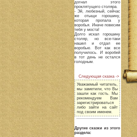
догнал этого
проклятущего столяра.
- Эй, любезный, сейчас
же отыщи горошину,
которая пропала у
воробья. Иначе повесим
тебя у моста!
Долго искал горошину
столяр, но все-таки
нашел и отдал ее
воробью. Вот как все
получилось. И воробей
в тот день не остался
голодным.
Следующая сказка ->
Уважаемый читатель,
мы заметили, что Вы
зашли как гость. Мы
рекомендуем Вам
зарегистрироваться
либо зайти на сайт
под своим именем.
Другие сказки из этого
раздела: