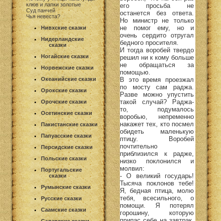
клюв и лапки золотые
его просьба не
Суд панчей
останется без ответа.
Чья невеста?
Но министр не только
не помог ему, но и
Нивхские сказки
очень сердито отругал
Нидерландские
бедного просителя.
сказки
И тогда воробей твердо
Ногайские сказки
решил ни к кому больше
не обращаться за
Норвежские сказки
помощью.
В это время проезжал
Океанийские сказки
по мосту сам раджа.
Орокские сказки
Разве можно упустить
такой случай? Раджа-
Орочские сказки
то, подумалось
Осетинские сказки
воробью, непременно
накажет тех, кто посмел
Пакистанские сказки
обидеть маленькую
Папуасские сказки
птицу. Воробей
почтительно
Персидские сказки
приблизился к радже,
Польские сказки
низко поклонился и
молвил:
Португальские
- О великий государь!
сказки
Тысяча поклонов тебе!
Румынские сказки
Я, бедная птица, молю
тебя, всесильного, о
Русские сказки
помощи. Я потерял
Саамские сказки
горошину, которую
припас себе на завтрак.