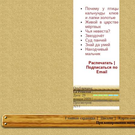
Почему у птицы
кальчунды клюв
и лапки золотые
Живой в царстве
мёртвых
Чья невеста?
Звездочёт
Суд панчей
Знай да умей
Находчивый
мальчик
Распечатать |
Подписаться по
Email
Опубликовал:
La Princesse
|
Дата: 29
января 2009 |
(голосов: 2)
Просмотров:
3211
Главная страница
|
Письмо
|
Карта сай
При копировании мате