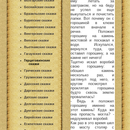
Болгарские сказки
ему летать за
завтраком, но на беду
Боснийские сказки
не успел он еще
выкупаться и почистить
Бразильские сказки
лапки. Вот почему он с
Бурятские сказки
горошиной в клюве
полетел вначале к
Бушменские сказки
речке. Положил
Венгерские сказки
горошину на камень
мостовой и поскакал к
Вепские сказки
воде. Искупался,
Вьетнамские сказки
вернулся туда, где
оставил горошину, а на
Гагаузские сказки
камне нет ничего!
Герцеговинские
Тщетно искал воробей
сказки
свою горошину: и
обошел камень
Греческие сказки
несколько раз, и
Грузинские сказки
заглянул под него, и
кругом посмотрел -
Даосские сказки
проклятая горошина
Даргинские сказки
будто сквозь землю
провалилась!
Датские сказки
- Ведь я положил
Долганские сказки
горошину именно на
этот камень! Куда же
Дунганские сказки
она пропасть могла? -
Еврейские сказки
недоумевал воробей.
Как раз в это время шел
Египетские сказки
по мосту столяр с