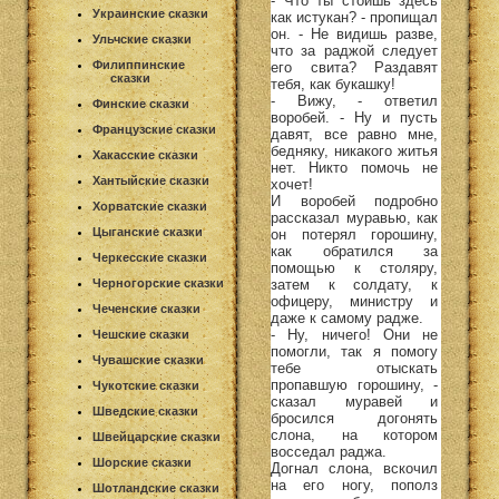
- Что ты стоишь здесь
Украинские сказки
как истукан? - пропищал
он. - Не видишь разве,
Ульчские сказки
что за раджой следует
Филиппинские
его свита? Раздавят
сказки
тебя, как букашку!
- Вижу, - ответил
Финские сказки
воробей. - Ну и пусть
Французские сказки
давят, все равно мне,
бедняку, никакого житья
Хакасские сказки
нет. Никто помочь не
Хантыйские сказки
хочет!
И воробей подробно
Хорватские сказки
рассказал муравью, как
Цыганские сказки
он потерял горошину,
как обратился за
Черкесские сказки
помощью к столяру,
затем к солдату, к
Черногорские сказки
офицеру, министру и
Чеченские сказки
даже к самому радже.
- Ну, ничего! Они не
Чешские сказки
помогли, так я помогу
Чувашские сказки
тебе отыскать
пропавшую горошину, -
Чукотские сказки
сказал муравей и
Шведские сказки
бросился догонять
слона, на котором
Швейцарские сказки
восседал раджа.
Шорские сказки
Догнал слона, вскочил
на его ногу, пополз
Шотландские сказки