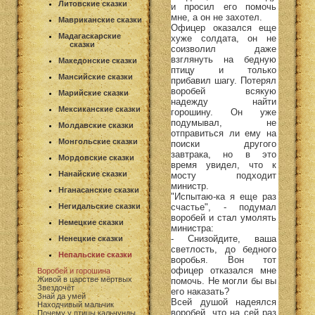
Литовские сказки
и просил его помочь
мне, а он не захотел.
Мавриканские сказки
Офицер оказался еще
Мадагаскарские
хуже солдата, он не
сказки
соизволил даже
взглянуть на бедную
Македонские сказки
птицу и только
Мансийские сказки
прибавил шагу. Потерял
воробей всякую
Марийские сказки
надежду найти
Мексиканские сказки
горошину. Он уже
подумывал, не
Молдавские сказки
отправиться ли ему на
Монгольские сказки
поиски другого
завтрака, но в это
Мордовские сказки
время увидел, что к
Нанайские сказки
мосту подходит
министр.
Нганасанские сказки
"Испытаю-ка я еще раз
счастье", - подумал
Негидальские сказки
воробей и стал умолять
Немецкие сказки
министра:
- Снизойдите, ваша
Ненецкие сказки
светлость, до бедного
Непальские сказки
воробья. Вон тот
офицер отказался мне
Воробей и горошина
Живой в царстве мёртвых
помочь. Не могли бы вы
Звездочёт
его наказать?
Знай да умей
Всей душой надеялся
Находчивый мальчик
воробей, что на сей раз
Почему у птицы кальчунды