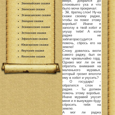
вверх, добрался до
Эвенкийские сказки
слоновьего уха и что
было мочи прокричал:
Эвенские сказки
- Эй, братец слон! Ну-ка
Эганасанские сказки
скажи своему радже,
чтобы он помог этому
Энецкие сказки
воробью! Иначе я
Эскимосские сказки
заползу в твой хобот и
укушу тебя! А коли
Эстонские сказки
радже не
заблагорассудится
Эфиопские сказки
помочь, сбрось его на
Юкагирские сказки
землю!
Слону довелось везти
Якутские сказки
самого раджу, был он
Японские сказки
этим чрезвычайно горд.
Однако мог ли он не
обратить внимания на
маленького муравья,
который грозил вползти
ему в хобот и укусить?
- О государь! -
обратился слон к
радже. - Ты должен
помочь этому воробью.
Иначе муравей укусит
меня и я вынужден буду
сбросить тебя на
землю.
А мог ли раджа