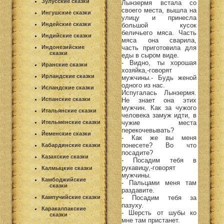
Зулусские сказки
Лынзермя встала со
своего места, вышла на
Ингушские сказки
улицу и принесла
Индейские сказки
большой кусок
беличьего мяса. Часть
Индийские сказки
мяса она сварила,
часть приготовила для
Индонезийские
сказки
еды в сыром виде.
- Видно, ты хорошая
Иранские сказки
хозяйка,-говорят
Ирландские сказки
мужчины.- Будь женой
одного из нас.
Исландские сказки
Испугалась Лынзермя.
Испанские сказки
Не знает она этих
мужчин. Как за чужого
Итальянские сказки
человека замуж идти, в
чужие места
Ительменские сказки
перекочевывать?
Йеменские сказки
- Как же вы меня
понесете? Во что
Кабардинские сказки
посадите?
Казахские сказки
- Посадим тебя в
рукавицу,-говорят
Калмыцкие сказки
мужчины.
Камбоджийские
- Пальцами меня там
сказки
раздавите.
- Посадим тебя за
Кампучийские сказки
пазуху.
Каракалпакские
- Шерсть от шубы ко
сказки
мне там пристанет.