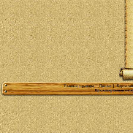
Главная страница
|
Письмо
|
Карта сай
При копировании мате