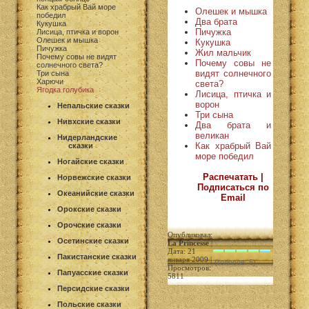
Как храбрый Вай море
Олешек и мышка
победил
Два брата
Кукушка
Пичужка
Лисица, птичка и ворон
Олешек и мышка
Кукушка
Пичужка
Жил мальчик
Почему совы не видят
Почему совы не
солнечного света?
видят солнечного
Три сына
Харючи
света?
Ягодка голубика
Лисица, птичка и
ворон
Непальские сказки
Три сына
Нивхские сказки
Два брата и
великан
Нидерландские
Как храбрый Вай
сказки
море победил
Ногайские сказки
Распечатать |
Норвежские сказки
Подписаться по
Океанийские сказки
Email
Орокские сказки
Орочские сказки
Опубликовал:
Осетинские сказки
La Princesse
|
Дата: 21
Пакистанские сказки
января 2009 |
(голосов: 5)
Просмотров:
Папуасские сказки
5811
Персидские сказки
Польские сказки