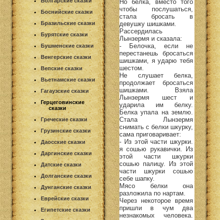
Болгарские сказки
Но белка, вместо того
чтобы послушаться,
Боснийские сказки
стала бросать в
девушку шишками.
Бразильские сказки
Рассердилась
Бурятские сказки
Лынзермя и сказала:
- Белочка, если не
Бушменские сказки
перестанешь бросаться
Венгерские сказки
шишками, я ударю тебя
шестом.
Вепские сказки
Не слушает белка,
Вьетнамские сказки
продолжает бросаться
шишками. Взяла
Гагаузские сказки
Лынзермя шест и
Герцеговинские
ударила им белку.
сказки
Белка упала на землю.
Стала Лынзермя
Греческие сказки
снимать с белки шкурку,
Грузинские сказки
сама приговаривает:
- Из этой части шкурки.
Даосские сказки
я сошью рукавички. Из
Даргинские сказки
этой части шкурки
сошью палицу. Из этой
Датские сказки
части шкурки сошью
Долганские сказки
себе шапку.
Мясо белки она
Дунганские сказки
разложила по нартам.
Еврейские сказки
Через некоторое время
пришли в чум два
Египетские сказки
незнакомых человека.