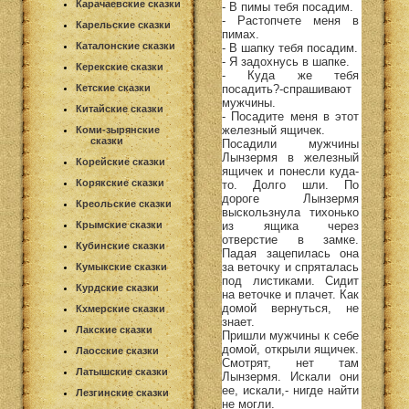
Карачаевские сказки
- В пимы тебя посадим.
- Растопчете меня в
Карельские сказки
пимах.
Каталонские сказки
- В шапку тебя посадим.
- Я задохнусь в шапке.
Керекские сказки
- Куда же тебя
посадить?-спрашивают
Кетские сказки
мужчины.
Китайские сказки
- Посадите меня в этот
железный ящичек.
Коми-зырянские
сказки
Посадили мужчины
Лынзермя в железный
Корейские сказки
ящичек и понесли куда-
Корякские сказки
то. Долго шли. По
дороге Лынзермя
Креольские сказки
выскользнула тихонько
из ящика через
Крымские сказки
отверстие в замке.
Кубинские сказки
Падая зацепилась она
за веточку и спряталась
Кумыкские сказки
под листиками. Сидит
Курдские сказки
на веточке и плачет. Как
домой вернуться, не
Кхмерские сказки
знает.
Лакские сказки
Пришли мужчины к себе
домой, открыли ящичек.
Лаосские сказки
Смотрят, нет там
Латышские сказки
Лынзермя. Искали они
ее, искали,- нигде найти
Лезгинские сказки
не могли.