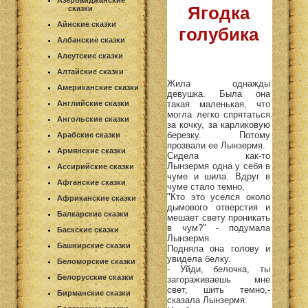
Азербайджанские
Ягодка
сказки
Айнские сказки
голубика
Албанские сказки
Алеутские сказки
Алтайские сказки
Жила однажды
Американские сказки
девушка. Была она
такая маленькая, что
Английские сказки
могла легко спрятаться
Ангольские сказки
за кочку, за карликовую
березку. Потому
Арабские сказки
прозвали ее Лынзермя.
Армянские сказки
Сидела как-то
Лынзермя одна у себя в
Ассирийские сказки
чуме и шила. Вдруг в
Афганские сказки
чуме стало темно.
"Кто это уселся около
Африканские сказки
дымового отверстия и
Балкарские сказки
мешает свету проникать
в чум?" - подумала
Баскские сказки
Лынзермя.
Башкирские сказки
Подняла она голову и
увидела белку.
Беломорские сказки
- Уйди, белочка, ты
Белорусские сказки
загораживаешь мне
свет, шить темно,-
Бирманские сказки
сказала Лынзермя.