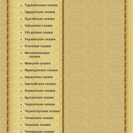
Туркменские сказки
Удмуртские сказки
Удэгейские сказки
Узбекские сказки
Уйгурские сказки
Украинские сказки
Ульчские сказки
Филиппинские
сказки
Финские сказки
Французские сказки
Хакасские сказки
Хантыйские сказки
Хорватские сказки
Цыганские сказки
Черкесские сказки
Черногорские сказки
Чеченские сказки
Чешские сказки
Чувашские сказки