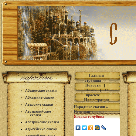
Главная
страница
|
Новости
|
Поиск
|
О
Абазинские сказки
проекте
|
Абхазские сказки
Иллюстрации
Аварские сказки
Народные сказки
»
Ненецкие сказки
:
Австралийские
сказки
Ягодка голубика
Австрийские сказки
Адыгейские сказки