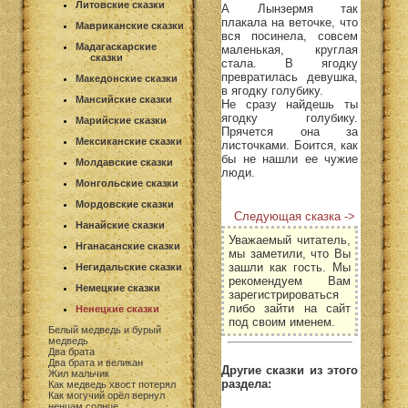
Литовские сказки
А Лынзермя так
плакала на веточке, что
Мавриканские сказки
вся посинела, совсем
Мадагаскарские
маленькая, круглая
сказки
стала. В ягодку
превратилась девушка,
Македонские сказки
в ягодку голубику.
Мансийские сказки
Не сразу найдешь ты
ягодку голубику.
Марийские сказки
Прячется она за
Мексиканские сказки
листочками. Боится, как
бы не нашли ее чужие
Молдавские сказки
люди.
Монгольские сказки
Мордовские сказки
Следующая сказка ->
Нанайские сказки
Уважаемый читатель,
Нганасанские сказки
мы заметили, что Вы
зашли как гость. Мы
Негидальские сказки
рекомендуем Вам
Немецкие сказки
зарегистрироваться
либо зайти на сайт
Ненецкие сказки
под своим именем.
Белый медведь и бурый
медведь
Два брата
Два брата и великан
Другие сказки из этого
Жил мальчик
раздела:
Как медведь хвост потерял
Как могучий орёл вернул
ненцам солнце