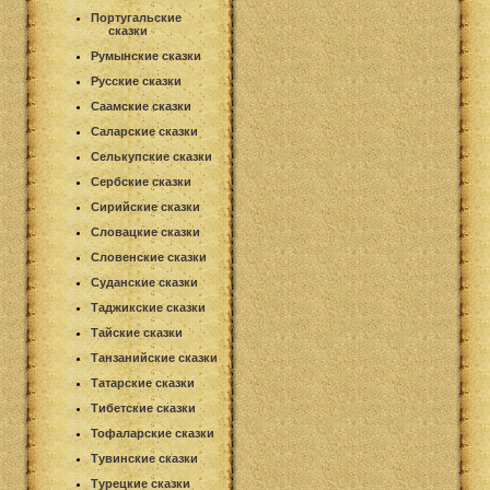
Португальские
сказки
Румынские сказки
Русские сказки
Саамские сказки
Саларские сказки
Селькупские сказки
Сербские сказки
Сирийские сказки
Словацкие сказки
Словенские сказки
Суданские сказки
Таджикские сказки
Тайские сказки
Танзанийские сказки
Татарские сказки
Тибетские сказки
Тофаларские сказки
Тувинские сказки
Турецкие сказки