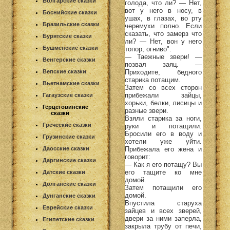
Болгарские сказки
голода, что ли? — Нет,
вот у него в носу, в
Боснийские сказки
ушах, в глазах, во рту
Бразильские сказки
черемухи полно. Если
сказать, что замерз что
Бурятские сказки
ли? — Нет, вон у него
Бушменские сказки
топор, огниво".
— Таежные звери! —
Венгерские сказки
позвал заяц. —
Приходите, бедного
Вепские сказки
старика потащим.
Вьетнамские сказки
Затем со всех сторон
прибежали зайцы,
Гагаузские сказки
хорьки, белки, лисицы и
Герцеговинские
разные звери.
сказки
Взяли старика за ноги,
Греческие сказки
руки и потащили.
Бросили его в воду и
Грузинские сказки
хотели уже уйти.
Прибежала его жена и
Даосские сказки
говорит:
Даргинские сказки
— Как я его потащу? Вы
его тащите ко мне
Датские сказки
домой.
Долганские сказки
Затем потащили его
домой.
Дунганские сказки
Впустила старуха
Еврейские сказки
зайцев и всех зверей,
двери за ними заперла,
Египетские сказки
закрыла трубу от печи,