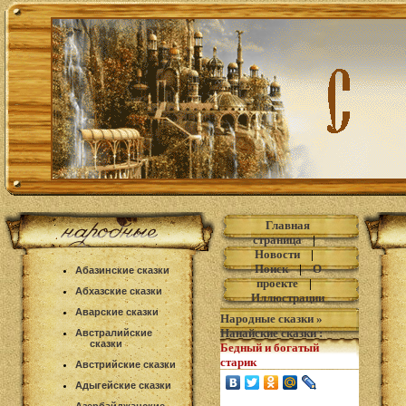
Главная
страница
|
Новости
|
Поиск
|
О
Абазинские сказки
проекте
|
Абхазские сказки
Иллюстрации
Аварские сказки
Народные сказки
»
Нанайские сказки
:
Австралийские
сказки
Бедный и богатый
старик
Австрийские сказки
Адыгейские сказки