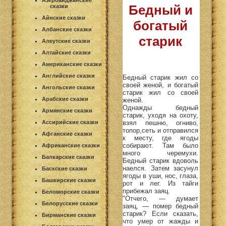
Азербайджанские
Бедный и
сказки
Айнские сказки
богатый
Албанские сказки
старик
Алеутские сказки
Алтайские сказки
Американские сказки
Английские сказки
Бедный старик жил со
своей женой, и богатый
Ангольские сказки
старик жил со своей
Арабские сказки
женой.
Однажды бедный
Армянские сказки
старик, уходя на охоту,
взял пешню, огниво,
Ассирийские сказки
топор,сеть и отправился
Афганские сказки
к месту, где ягоды
собирают. Там было
Африканские сказки
много черемухи.
Балкарские сказки
Бедный старик вдоволь
наелся. Затем засунул
Баскские сказки
ягоды в уши, нос, глаза,
Башкирские сказки
рот и лег. Из тайги
прибежал заяц.
Беломорские сказки
"Отчего, — думает
Белорусские сказки
заяц, — помер бедный
старик? Если сказать,
Бирманские сказки
что умер от жажды и