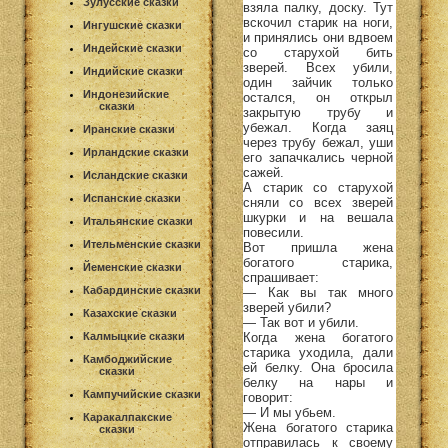
Зулусские сказки
взяла палку, доску. Тут
вскочил старик на ноги,
Ингушские сказки
и принялись они вдвоем
Индейские сказки
со старухой бить
зверей. Всех убили,
Индийские сказки
один зайчик только
Индонезийские
остался, он открыл
сказки
закрытую трубу и
убежал. Когда заяц
Иранские сказки
через трубу бежал, уши
Ирландские сказки
его запачкались черной
сажей.
Исландские сказки
А старик со старухой
Испанские сказки
сняли со всех зверей
шкурки и на вешала
Итальянские сказки
повесили.
Ительменские сказки
Вот пришла жена
богатого старика,
Йеменские сказки
спрашивает:
Кабардинские сказки
— Как вы так много
зверей убили?
Казахские сказки
— Так вот и убили.
Когда жена богатого
Калмыцкие сказки
старика уходила, дали
Камбоджийские
ей белку. Она бросила
сказки
белку на нары и
Кампучийские сказки
говорит:
— И мы убьем.
Каракалпакские
Жена богатого старика
сказки
отправилась к своему