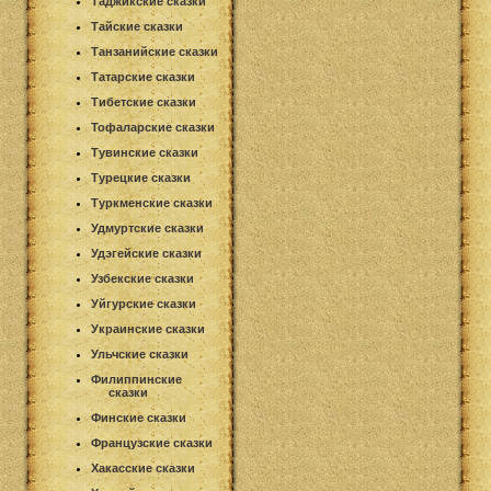
Таджикские сказки
Тайские сказки
Танзанийские сказки
Татарские сказки
Тибетские сказки
Тофаларские сказки
Тувинские сказки
Турецкие сказки
Туркменские сказки
Удмуртские сказки
Удэгейские сказки
Узбекские сказки
Уйгурские сказки
Украинские сказки
Ульчские сказки
Филиппинские
сказки
Финские сказки
Французские сказки
Хакасские сказки