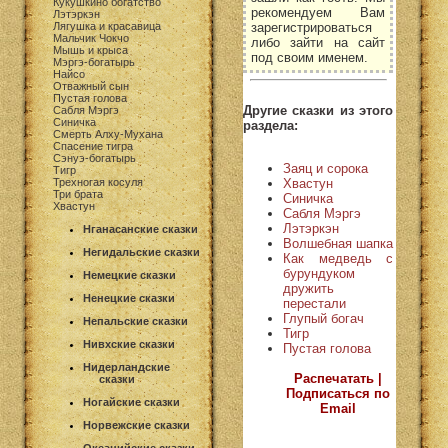
Кукушкино богатство
рекомендуем Вам
Лэтэркэн
зарегистрироваться
Лягушка и красавица
Мальчик Чокчо
либо зайти на сайт
Мышь и крыса
под своим именем.
Мэргэ-богатырь
Найсо
Отважный сын
Пустая голова
Другие сказки из этого
Сабля Мэргэ
Синичка
раздела:
Смерть Алху-Мухана
Спасение тигра
Сэнуэ-богатырь
Заяц и сорока
Тигр
Хвастун
Трехногая косуля
Три брата
Синичка
Хвастун
Сабля Мэргэ
Лэтэркэн
Нганасанские сказки
Волшебная шапка
Негидальские сказки
Как медведь с
бурундуком
Немецкие сказки
дружить
Ненецкие сказки
перестали
Глупый богач
Непальские сказки
Тигр
Нивхские сказки
Пустая голова
Нидерландские
Распечатать |
сказки
Подписаться по
Ногайские сказки
Email
Норвежские сказки