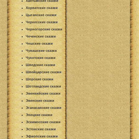
Хантыйские сказки
Хорватские сказки
Цыганские сказки
Черкесские сказки
Черногорские сказки
Чеченские сказки
Чешские сказки
Чувашские сказки
Чукотские сказки
Шведские сказки
Швейцарские сказки
Шорские сказки
Шотландские сказки
Эвенкийские сказки
Эвенские сказки
Эганасанские сказки
Энецкие сказки
Эскимосские сказки
Эстонские сказки
Эфиопские сказки