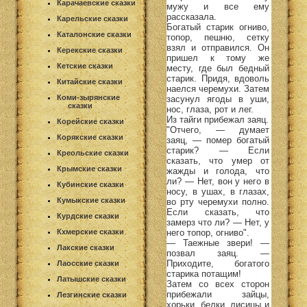
Карачаевские сказки
мужу и все ему
рассказала.
Карельские сказки
Богатый старик огниво,
Каталонские сказки
топор, пешню, сетку
взял и отправился. Он
Керекские сказки
пришел к тому же
Кетские сказки
месту, где был бедный
старик. Придя, вдоволь
Китайские сказки
наелся черемухи. Затем
Коми-зырянские
засунул ягоды в уши,
сказки
нос, глаза, рот и лег.
Из тайги прибежал заяц.
Корейские сказки
"Отчего, — думает
Корякские сказки
заяц, — помер богатый
старик? — Если
Креольские сказки
сказать, что умер от
Крымские сказки
жажды и голода, что
ли? — Нет, вон у него в
Кубинские сказки
носу, в ушах, в глазах,
Кумыкские сказки
во рту черемухи полно.
Если сказать, что
Курдские сказки
замерз что ли? — Нет, у
него топор, огниво".
Кхмерские сказки
— Таежные звери! —
Лакские сказки
позвал заяц. —
Приходите, богатого
Лаосские сказки
старика потащим!
Латышские сказки
Затем со всех сторон
прибежали зайцы,
Лезгинские сказки
хорьки, белки, лисицы и