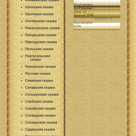
Океанийские сказки
Опубликовал:
Орокские сказки
La Princesse
|
Дата: 13
Орочские сказки
февраля 2009
(голосов: 0)
|
Осетинские сказки
Просмотров:
4106
Пакистанские сказки
Папуасские сказки
Персидские сказки
Польские сказки
Португальские
сказки
Румынские сказки
Русские сказки
Саамские сказки
Саларские сказки
Селькупские сказки
Сербские сказки
Сирийские сказки
Словацкие сказки
Словенские сказки
Суданские сказки