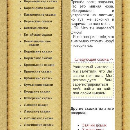
Карачаевские сказки
Пришёл волк; подумав,
что это мягкая нора,
Карельские сказки
обрадовался и
устроился на листьях,
Каталонские сказки
но тут же вскочил и
Керекские сказки
закричал во всю мочь:
- Эй! Что ты наделал?!
Кетские сказки
Ой-ой!
Китайские сказки
- Я же говорил тебе, что
я не умею строить нору!
Коми-зырянские
сказки
- говорит ёж.
Корейские сказки
Корякские сказки
Следующая сказка ->
Креольские сказки
Уважаемый читатель,
мы заметили, что Вы
Крымские сказки
зашли как гость. Мы
Кубинские сказки
рекомендуем Вам
зарегистрироваться
Кумыкские сказки
либо зайти на сайт
Курдские сказки
под своим именем.
Кхмерские сказки
Лакские сказки
Другие сказки из этого
Лаосские сказки
раздела:
Латышские сказки
Заячий домик
Лезгинские сказки
Хитрая лиса