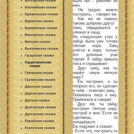
было бы! - умоляет он
Болгарские сказки
ежа.
Боснийские сказки
- Не трудно, можно
построить, - говорит ёж.
Бразильские сказки
- Как же не помочь
Бурятские сказки
такому доброму другу!
Заяц обрадовался и
Бушменские сказки
убежал в чащу.
Венгерские сказки
На следующее утро у
зайца была уже готова
Вепские сказки
тёплая нора. Заяц
Вьетнамские сказки
улёгся в норе, только
его длинные уши
Гагаузские сказки
торчат. К зайцу пришла
Герцеговинские
лиса и спрашивает:
сказки
- Друг заяц, как ты
нашёл такую мягкую
Греческие сказки
нору?
Грузинские сказки
- Ёж построил, и ты
попроси его, он сделает
Даосские сказки
и тебе, - отвечает заяц.
Даргинские сказки
Побежала лиса к ежу.
Прибежала и говорит:
Датские сказки
- Друг ёж, ты зайцу
Долганские сказки
построил тёплую нору,
построй и мне. Если не
Дунганские сказки
сделаешь, то
Еврейские сказки
попадёшься.
Ёж подумал и сказал:
Египетские сказки
- Если что, построить-то