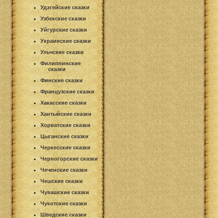
Удэгейские сказки
Узбекские сказки
Уйгурские сказки
Украинские сказки
Ульчские сказки
Филиппинские
сказки
Финские сказки
Французские сказки
Хакасские сказки
Хантыйские сказки
Хорватские сказки
Цыганские сказки
Черкесские сказки
Черногорские сказки
Чеченские сказки
Чешские сказки
Чувашские сказки
Чукотские сказки
Шведские сказки