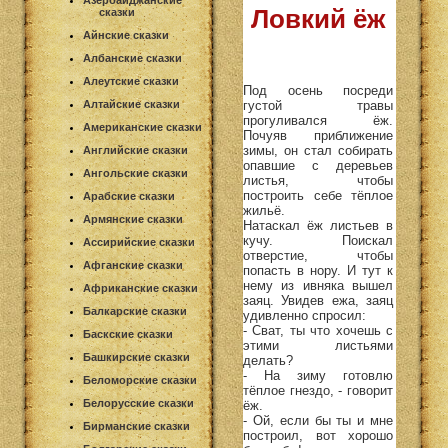
Азербайджанские
Ловкий ёж
сказки
Айнские сказки
Албанские сказки
Алеутские сказки
Под осень посреди
густой травы
Алтайские сказки
прогуливался ёж.
Американские сказки
Почуяв приближение
зимы, он стал собирать
Английские сказки
опавшие с деревьев
Ангольские сказки
листья, чтобы
построить себе тёплое
Арабские сказки
жильё.
Армянские сказки
Натаскал ёж листьев в
кучу. Поискал
Ассирийские сказки
отверстие, чтобы
Афганские сказки
попасть в нору. И тут к
нему из ивняка вышел
Африканские сказки
заяц. Увидев ежа, заяц
Балкарские сказки
удивленно спросил:
- Сват, ты что хочешь с
Баскские сказки
этими листьями
Башкирские сказки
делать?
- На зиму готовлю
Беломорские сказки
тёплое гнездо, - говорит
Белорусские сказки
ёж.
- Ой, если бы ты и мне
Бирманские сказки
построил, вот хорошо