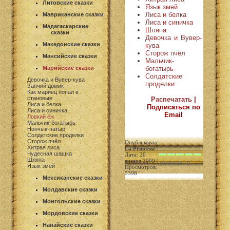
Литовские сказки
Язык змей
Лиса и белка
Мавриканские сказки
Лиса и синичка
Мадагаскарские
Шляпа
сказки
Девочка и Вувер-
Македонские сказки
кува
Сторож пчёл
Мансийские сказки
Мальчик-
богатырь
Марийские сказки
Солдатские
Девочка и Вувер-кува
проделки
Заячий домик
Как мариец попал в
становые
Распечатать
|
Лиса и белка
Подписаться по
Лиса и синичка
Email
Ловкий ёж
Мальчик-богатырь
Нончык-патыр
Солдатские проделки
Сторож пчёл
Опубликовал:
Хитрая лиса
La Princesse
|
Чудесная шашка
Дата: 20
Шляпа
января 2009 |
(голосов: 4)
Язык змей
Просмотров:
5398
Мексиканские сказки
Молдавские сказки
Монгольские сказки
Мордовские сказки
Нанайские сказки