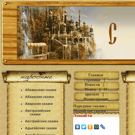
Главная
страница
|
Новости
|
Поиск
|
О
Абазинские сказки
проекте
|
Абхазские сказки
Иллюстрации
Аварские сказки
Народные сказки
»
Марийские сказки
:
Австралийские
сказки
Ловкий ёж
Австрийские сказки
Адыгейские сказки