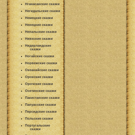
Нганасанские сказки
Негидальские сказки
Немецкие сказки
Ненецкие сказки
Непальские сказки
Нивхские сказки
Нидерландские
сказки
Ногайские сказки
Норвежские сказки
Океанийские сказки
Орокские сказки
Орочские сказки
Осетинские сказки
Пакистанские сказки
Папуасские сказки
Персидские сказки
Польские сказки
Португальские
сказки