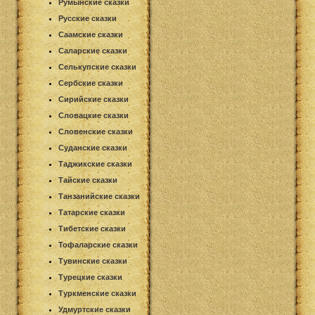
Румынские сказки
Русские сказки
Саамские сказки
Саларские сказки
Селькупские сказки
Сербские сказки
Сирийские сказки
Словацкие сказки
Словенские сказки
Суданские сказки
Таджикские сказки
Тайские сказки
Танзанийские сказки
Татарские сказки
Тибетские сказки
Тофаларские сказки
Тувинские сказки
Турецкие сказки
Туркменские сказки
Удмуртские сказки