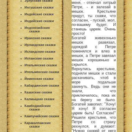
Зулусские сказки
меня, - отвечал хитрый
Петре, - и залезай в
Ингушские сказки
мешок. Крестьяне
Индейские сказки
придут, ты скажи, что
согласен, - пускай, мол,
Индийские сказки
по-вашему будет. И
Индонезийские
станешь царем. Очень
сказки
просто!
Богатей живехонько
Иранские сказки
мешок развязал,
Ирландские сказки
одеждой с Петре
поменялся и влез в
Исландские сказки
мешок, а Петре завязал
Испанские сказки
мешок хорошенько и
скрылся.
Итальянские сказки
Вернулись крестьяне,
Ительменские сказки
подняли мешок и стали
раскачивать, чтоб в
Йеменские сказки
море подальше
Кабардинские сказки
закинуть. Ведь они не
знали, что
Казахские сказки
приключилось, пока их
Калмыцкие сказки
на берегу не было.
Богатей завопил: "Хочу!
Камбоджийские
Я хочу! Я согласен
сказки
царем быть! Согласен!"
Кампучийские сказки
Решили крестьяне, что
Петре со страху
Каракалпакские
рехнулся, и думают:
сказки
"Нужно скорей от него