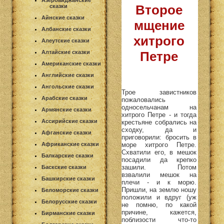
Азербайджанские
Второе
сказки
Айнские сказки
мщение
Албанские сказки
хитрого
Алеутские сказки
Алтайские сказки
Петре
Американские сказки
Английские сказки
Ангольские сказки
Трое завистников
Арабские сказки
пожаловались
односельчанам на
Армянские сказки
хитрого Петре - и тогда
Ассирийские сказки
крестьяне собрались на
сходку, да и
Афганские сказки
приговорили: бросить в
море хитрого Петре.
Африканские сказки
Схватили его, в мешок
Балкарские сказки
посадили да крепко
зашили. Потом
Баскские сказки
взвалили мешок на
Башкирские сказки
плечи - и к морю.
Пришли, на землю ношу
Беломорские сказки
положили и вдруг (уж
Белорусские сказки
не помню, по какой
причине, кажется,
Бирманские сказки
поблизости что-то