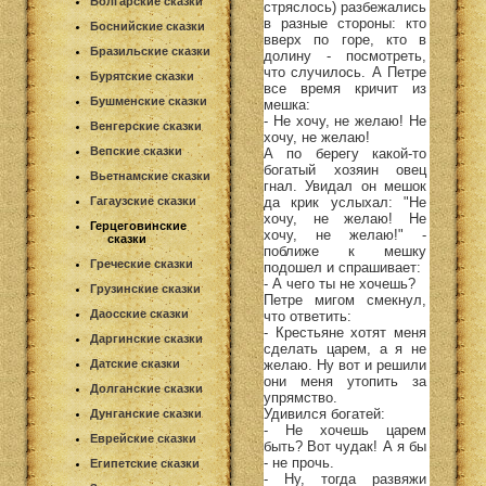
Болгарские сказки
стряслось) разбежались
в разные стороны: кто
Боснийские сказки
вверх по горе, кто в
Бразильские сказки
долину - посмотреть,
что случилось. А Петре
Бурятские сказки
все время кричит из
Бушменские сказки
мешка:
- Не хочу, не желаю! Не
Венгерские сказки
хочу, не желаю!
Вепские сказки
А по берегу какой-то
богатый хозяин овец
Вьетнамские сказки
гнал. Увидал он мешок
да крик услыхал: "Не
Гагаузские сказки
хочу, не желаю! Не
Герцеговинские
хочу, не желаю!" -
сказки
поближе к мешку
Греческие сказки
подошел и спрашивает:
- А чего ты не хочешь?
Грузинские сказки
Петре мигом смекнул,
Даосские сказки
что ответить:
- Крестьяне хотят меня
Даргинские сказки
сделать царем, а я не
желаю. Ну вот и решили
Датские сказки
они меня утопить за
Долганские сказки
упрямство.
Удивился богатей:
Дунганские сказки
- Не хочешь царем
Еврейские сказки
быть? Вот чудак! А я бы
- не прочь.
Египетские сказки
- Ну, тогда развяжи