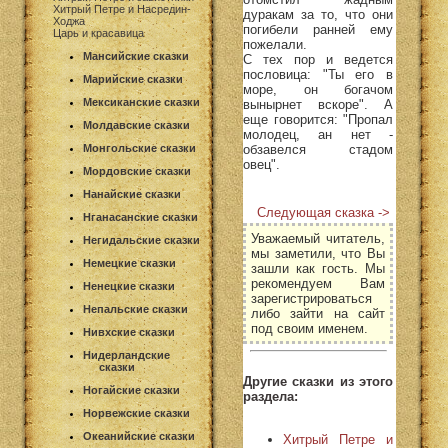
Хитрый Петре и Насредин-
дуракам за то, что они
Ходжа
погибели ранней ему
Царь и красавица
пожелали.
Мансийские сказки
С тех пор и ведется
пословица: "Ты его в
Марийские сказки
море, он богачом
Мексиканские сказки
вынырнет вскоре". А
еще говорится: "Пропал
Молдавские сказки
молодец, ан нет -
обзавелся стадом
Монгольские сказки
овец".
Мордовские сказки
Нанайские сказки
Следующая сказка ->
Нганасанские сказки
Уважаемый читатель,
Негидальские сказки
мы заметили, что Вы
Немецкие сказки
зашли как гость. Мы
рекомендуем Вам
Ненецкие сказки
зарегистрироваться
Непальские сказки
либо зайти на сайт
под своим именем.
Нивхские сказки
Нидерландские
сказки
Другие сказки из этого
Ногайские сказки
раздела:
Норвежские сказки
Океанийские сказки
Хитрый Петре и