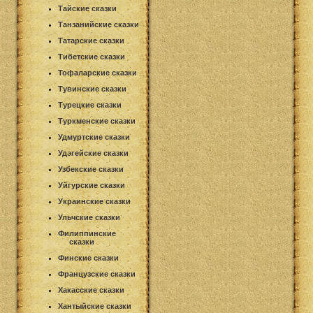
Тайские сказки
Танзанийские сказки
Татарские сказки
Тибетские сказки
Тофаларские сказки
Тувинские сказки
Турецкие сказки
Туркменские сказки
Удмуртские сказки
Удэгейские сказки
Узбекские сказки
Уйгурские сказки
Украинские сказки
Ульчские сказки
Филиппинские
сказки
Финские сказки
Французские сказки
Хакасские сказки
Хантыйские сказки