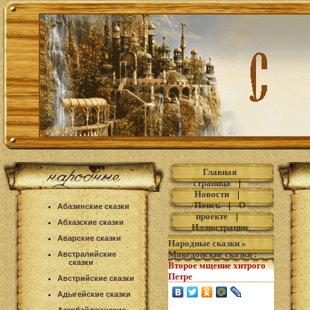
Главная
страница
|
Новости
|
Поиск
|
О
Абазинские сказки
проекте
|
Абхазские сказки
Иллюстрации
Аварские сказки
Народные сказки
»
Македонские сказки
:
Австралийские
сказки
Второе мщение хитрого
Петре
Австрийские сказки
Адыгейские сказки