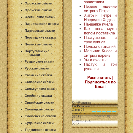
завистники
Орокские сказки
Первое мщение
Орочские сказки
хитрого Петре
Хитрый Петре и
Осетинские сказки
Насредин-Ходжа
На-шапке пчела
Пакистанские сказки
Как жена мужа
Папуасские сказки
попом поставила
Пастушонок и
Персидские сказки
трое купцов
Польские сказки
Польза от знаний
Мельник Кьосе и
Португальские
сказки
хитрый парень
Ум и счастье
Румынские сказки
Пастух и три
русалки
Русские сказки
Саамские сказки
Распечатать |
Подписаться по
Саларские сказки
Email
Селькупские сказки
Сербские сказки
Сирийские сказки
Опубликовал:
La Princesse
|
Словацкие сказки
Дата: 24
сентября
Словенские сказки
(голосов: 0)
2008 |
Просмотров:
Суданские сказки
2728
Таджикские сказки