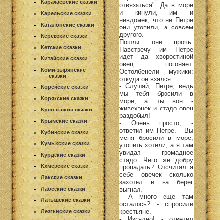
Карачаевские сказки
отвязаться". Да в море
и кинули, им и
Карельские сказки
невдомек, что не Петре
Каталонские сказки
они утопили, а совсем
другого.
Керекские сказки
Пошли они прочь.
Кетские сказки
Навстречу им Петре
идет да хворостиной
Китайские сказки
овец погоняет.
Коми-зырянские
Остолбенели мужики:
сказки
откуда он взялся.
- Слушай, Петре, ведь
Корейские сказки
мы тебя бросили в
Корякские сказки
море, а ты вон -
живехонек и стадо овец
Креольские сказки
раздобыл!
Крымские сказки
- Очень просто, -
ответил им Петре. - Вы
Кубинские сказки
меня бросили в море,
Кумыкские сказки
утопить хотели, а я там
увидал громадное
Курдские сказки
стадо. Чего же добру
Кхмерские сказки
пропадать? Отсчитал я
себе овечек сколько
Лакские сказки
захотел и на берег
выгнал.
Лаосские сказки
- А много еще там
Латышские сказки
осталось? - спросили
крестьяне.
Лезгинские сказки
- Изрядно! - ответил