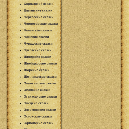
Хорватские сказки
Цыганские сказки
Черкесские сказки
Черногорские сказки
Чеченские сказки
Чешские сказки
Чувашские сказки
Чукотские сказки
Шведские сказки
Швейцарские сказки
Шорские сказки
Шотландские сказки
Эвенкийские сказки
Эвенские сказки
Эганасанские сказки
Энецкие сказки
Эскимосские сказки
Эстонские сказки
Эфиопские сказки