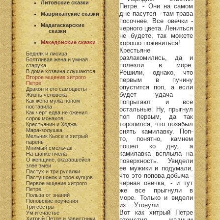
Литовские сказки
Петре. - Они на самом
дне пасутся - там трава
Мавриканские сказки
посочнее. Все овечки -
Мадагаскарские
черного цвета. Лениться
сказки
не будете, так можете
хорошо поживиться!
Македонские сказки
Крестьяне
Бедняк и лисица
разлакомились, да и
Болтливая жена и умная
полезли в море.
старуха
В доме хозяина слушаются
Решили, однако, что
Второе мщение хитрого
первым в пучину
Петре
опустится поп, а если
Дракон и его самоцветы
будет удача -
Жизнь человека
Как жена мужа попом
попрыгают и все
поставила
остальные. Ну, прыгнул
Как черт едва не оженил
поп первым, да так
сорок монахов
торопился, что позабыл
Крестьянин и Ходжа
Мара-золушка
снять камилавку. Поп-
Мельник Кьосе и хитрый
то, понятно, камнем
парень
пошел ко дну, а
Мнимый смельчак
камилавка всплыла на
На-шапке пчела
О женщине, оказавшейся
поверхность. Увидели
злее змеи
ее мужики и подумали,
Пастух и три русалки
что это попова добыча -
Пастушонок и трое купцов
черная овечка, - и тут
Первое мщение хитрого
Петре
же все прыгнули в
Польза от знаний
море. Только и видели
Поповские поучения
их... Утонули.
Три сестры
Вот как хитрый Петре
Ум и счастье
Хитрый Петре и завистники
отомстил жадным