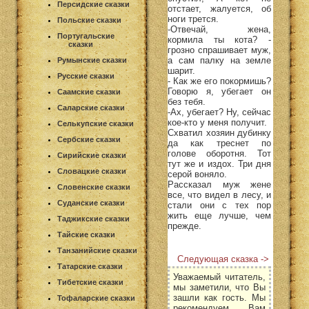
Персидские сказки
отстает, жалуется, об
ноги трется.
Польские сказки
-Отвечай, жена,
Португальские
кормила ты кота? -
сказки
грозно спрашивает муж,
а сам палку на земле
Румынские сказки
шарит.
Русские сказки
- Как же его покормишь?
Говорю я, убегает он
Саамские сказки
без тебя.
Саларские сказки
-Ах, убегает? Ну, сейчас
кое-кто у меня получит.
Селькупские сказки
Схватил хозяин дубинку
Сербские сказки
да как треснет по
голове оборотня. Тот
Сирийские сказки
тут же и издох. Три дня
Словацкие сказки
серой воняло.
Рассказал муж жене
Словенские сказки
все, что видел в лесу, и
Суданские сказки
стали они с тех пор
жить еще лучше, чем
Таджикские сказки
прежде.
Тайские сказки
Танзанийские сказки
Следующая сказка ->
Татарские сказки
Уважаемый читатель,
Тибетские сказки
мы заметили, что Вы
зашли как гость. Мы
Тофаларские сказки
рекомендуем Вам