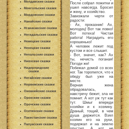
Молдавские сказки
После собрал пожитки и
ушел навсегда. Бросил
Монгольские сказки
и жену, и хозяйство.
Мордовские сказки
Завизжали черти от
радости:
Нанайские сказки
- Ах, проказник! Ах,
Нганасанские сказки
молодец! Вот так ловко!
Вот потеха! Чистая
Негидальские сказки
работа! Наградить его
Немецкие сказки
хорошенько!
А человек лежит под
Ненецкие сказки
кустом и все слышит.
- Вот, значит, как? Ах
Непальские сказки
ты, нечисть поганая!
Нивхские сказки
Погоди же!
Побежал домой со всех
Нидерландские
сказки
ног. Так торопился, что к
обеду был уже на
Ногайские сказки
месте.
Норвежские сказки
Верная жена
обрадовалась,
Океанийские сказки
навстречу бежит, зла не
помнит. А кот уж тут как
Орокские сказки
тут. Шмыг впереди
Орочские сказки
хозяйки и к хозяину.
Драный, тощий, в чем
Осетинские сказки
душа держится. Взял
Пакистанские сказки
хозяин его на руки,
подержал и на землю
Папуасские сказки
опустил, А кот не