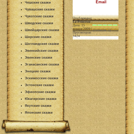
Email
Чешские сказки
Чувашские сказки
Чукотские сказки
Опубликовал:
La Princesse
|
Шведские сказки
Дата: 15
января 2009 |
Швейцарские сказки
(голосов: 1)
Просмотров:
3424
Шорские сказки
Шотландские сказки
Эвенкийские сказки
Эвенские сказки
Эганасанские сказки
Энецкие сказки
Эскимосские сказки
Эстонские сказки
Эфиопские сказки
Юкагирские сказки
Якутские сказки
Японские сказки