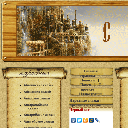
Главная
страница
|
Новости
|
Поиск
|
О
Абазинские сказки
проекте
|
Абхазские сказки
Иллюстрации
Аварские сказки
Народные сказки
»
Креольские сказки
:
Австралийские
сказки
Черный кот
Австрийские сказки
Адыгейские сказки