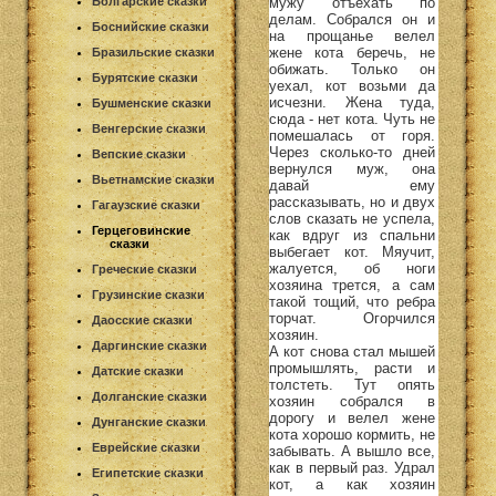
мужу отъехать по
Болгарские сказки
делам. Собрался он и
Боснийские сказки
на прощанье велел
жене кота беречь, не
Бразильские сказки
обижать. Только он
Бурятские сказки
уехал, кот возьми да
исчезни. Жена туда,
Бушменские сказки
сюда - нет кота. Чуть не
Венгерские сказки
помешалась от горя.
Через сколько-то дней
Вепские сказки
вернулся муж, она
Вьетнамские сказки
давай ему
рассказывать, но и двух
Гагаузские сказки
слов сказать не успела,
Герцеговинские
как вдруг из спальни
сказки
выбегает кот. Мяучит,
жалуется, об ноги
Греческие сказки
хозяина трется, а сам
Грузинские сказки
такой тощий, что ребра
торчат. Огорчился
Даосские сказки
хозяин.
Даргинские сказки
А кот снова стал мышей
промышлять, расти и
Датские сказки
толстеть. Тут опять
Долганские сказки
хозяин собрался в
дорогу и велел жене
Дунганские сказки
кота хорошо кормить, не
Еврейские сказки
забывать. А вышло все,
как в первый раз. Удрал
Египетские сказки
кот, а как хозяин