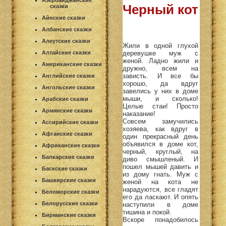
Азербайджанские
Черный кот
сказки
Айнские сказки
Албанские сказки
Алеутские сказки
Жили в одной глухой
деревушке муж с
Алтайские сказки
женой. Ладно жили и
Американские сказки
дружно, всем на
зависть. И все бы
Английские сказки
хорошо, да вдруг
Ангольские сказки
завелись у них в доме
мыши, и сколько!
Арабские сказки
Целые стаи! Просто
Армянские сказки
наказание!
Совсем замучились
Ассирийские сказки
хозяева, как вдруг в
Афганские сказки
один прекрасный день
объявился в доме кот,
Африканские сказки
черный, круглый, на
Балкарские сказки
диво смышленый. И
пошел мышей давить и
Баскские сказки
из дому гнать. Муж с
Башкирские сказки
женой на кота не
нарадуются, все гладят
Беломорские сказки
его да ласкают. И опять
Белорусские сказки
наступили в доме
тишина и покой.
Бирманские сказки
Вскоре понадобилось