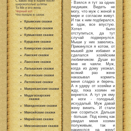
С каких пор в Корее носят
- Взялся я тут за одних
широкополые шляпы
людишек. Видеть не
То Ми и его жена
могу, что муж с женой в
Черный кот
Что попало в силок
мире и согласии живут.
И так к ним подбирался,
Крымские сказки
и эдак, все впустую.
Кубинские сказки
Хотел было
отступиться, да тут
Кумыкские сказки
случай подвернулся.
Мыши у них завелись.
Курдские сказки
Прикинулся я котом, от
Кхмерские сказки
мышей дом избавил и
сделался хозяйским
Лакские сказки
любимчиком. Души во
Лаосские сказки
мне не чаяли. Муж,
когда из дому уезжал,
Латышские сказки
всякий раз жене
Лезгинские сказки
наказывал кормить
меня сладко и беречь.
Литовские сказки
А я удеру от хозяйки и
Мавриканские сказки
жду, пока хозяин не
вернется. А тут уж ему
Мадагаскарские
в ноги - голодный,
сказки
исхудалый. Муж давай
Македонские сказки
жену винить. И стали
они ссориться. Дальше
Мансийские сказки
- больше. Под конец как
Марийские сказки
увидал меня хозяин
полуживым, так и
Мексиканские сказки
накинулся на жену!