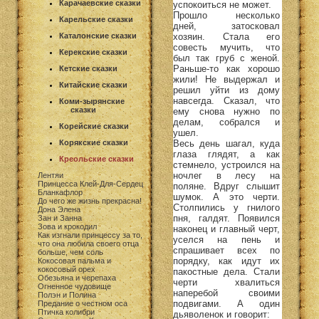
Карачаевские сказки
успокоиться не может.
Прошло несколько
Карельские сказки
дней, затосковал
хозяин. Стала его
Каталонские сказки
совесть мучить, что
Керекские сказки
был так груб с женой.
Раньше-то как хорошо
Кетские сказки
жили! Не выдержал и
Китайские сказки
решил уйти из дому
навсегда. Сказал, что
Коми-зырянские
сказки
ему снова нужно по
делам, собрался и
Корейские сказки
ушел.
Весь день шагал, куда
Корякские сказки
глаза глядят, а как
Креольские сказки
стемнело, устроился на
ночлег в лесу на
Лентяи
Принцесса Клей-Для-Сердец
поляне. Вдруг слышит
Бланкафлор
шумок. А это черти.
До чего же жизнь прекрасна!
Столпились у гнилого
Дона Элена
пня, галдят. Появился
Зан и Занна
Зова и крокодил
наконец и главный черт,
Как изгнали принцессу за то,
уселся на пень и
что она любила своего отца
спрашивает всех по
больше, чем соль
порядку, как идут их
Кокосовая пальма и
кокосовый орех
пакостные дела. Стали
Обезьяна и черепаха
черти хвалиться
Огненное чудовище
наперебой своими
Полэн и Полина
подвигами. А один
Предание о честном оса
Птичка колибри
дьяволенок и говорит: