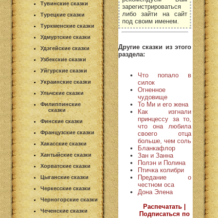
Тувинские сказки
зарегистрироваться
либо зайти на сайт
Турецкие сказки
под своим именем.
Туркменские сказки
Удмуртские сказки
Другие сказки из этого
Удэгейские сказки
раздела:
Узбекские сказки
Уйгурские сказки
Что попало в
силок
Украинские сказки
Огненное
Ульчские сказки
чудовище
То Ми и его жена
Филиппинские
сказки
Как изгнали
принцессу за то,
Финские сказки
что она любила
Французские сказки
своего отца
больше, чем соль
Хакасские сказки
Бланкафлор
Зан и Занна
Хантыйские сказки
Полэн и Полина
Хорватские сказки
Птичка колибри
Предание о
Цыганские сказки
честном оса
Черкесские сказки
Дона Элена
Черногорские сказки
Распечатать |
Чеченские сказки
Подписаться по