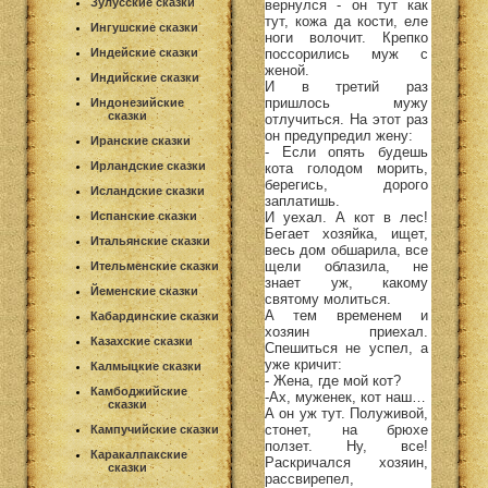
Зулусские сказки
вернулся - он тут как
тут, кожа да кости, еле
Ингушские сказки
ноги волочит. Крепко
поссорились муж с
Индейские сказки
женой.
Индийские сказки
И в третий раз
пришлось мужу
Индонезийские
сказки
отлучиться. На этот раз
он предупредил жену:
Иранские сказки
- Если опять будешь
Ирландские сказки
кота голодом морить,
берегись, дорого
Исландские сказки
заплатишь.
И уехал. А кот в лес!
Испанские сказки
Бегает хозяйка, ищет,
Итальянские сказки
весь дом обшарила, все
щели облазила, не
Ительменские сказки
знает уж, какому
Йеменские сказки
святому молиться.
А тем временем и
Кабардинские сказки
хозяин приехал.
Казахские сказки
Спешиться не успел, а
уже кричит:
Калмыцкие сказки
- Жена, где мой кот?
Камбоджийские
-Ах, муженек, кот наш…
сказки
А он уж тут. Полуживой,
стонет, на брюхе
Кампучийские сказки
ползет. Ну, все!
Каракалпакские
Раскричался хозяин,
сказки
рассвирепел,