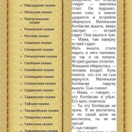
глядит — землянка
Персидские сказки
стоит. Он подошел,
Польские сказки
лыжи снял, о землю
ударился и ястребом
Португальские
обернулся. Маленькая
сказки
Колбасам вышла, вверх
Румынские сказки
смотрит — ястреб
сидит. Она зашла в чум:
Русские сказки
— Мама, там наверху
Саамские сказки
ястреб сидит.
Мать вышла, стала
Саларские сказки
кидать в него палками,
Селькупские сказки
но так и не попала.
Ястреб далеко отлетел.
Сербские сказки
Женщина обернулась —
человек входит. Хунь
Сирийские сказки
поняла, что это ее сын
Словацкие сказки
вернулся. Маленькая
Колбасам наружу
Словенские сказки
вышла. Сын сказал:
Суданские сказки
— Мама, — говорит, —
эту Колбасам я убью.
Таджикские сказки
Его мать ответила:
Тайские сказки
— Ты эту Колбасам не
тронь. Я ее воспитала,
Танзанийские сказки
я по своей воле ее
Татарские сказки
воспитала, ты ее не
трогай.
Тибетские сказки
А сын говорит:
Тофаларские сказки