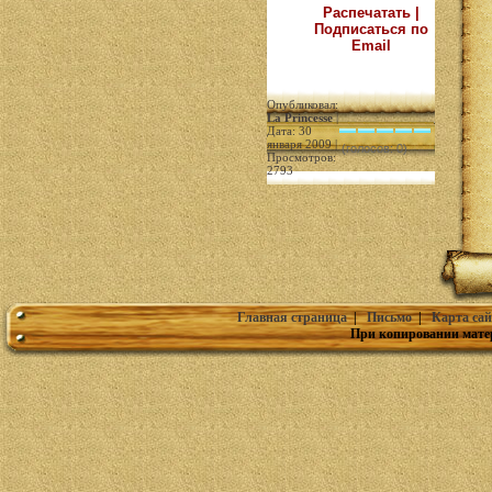
Распечатать |
Подписаться по
Email
Опубликовал:
La Princesse
|
Дата: 30
января 2009 |
(голосов: 0)
Просмотров:
2793
Главная страница
|
Письмо
|
Карта сай
При копировании мате