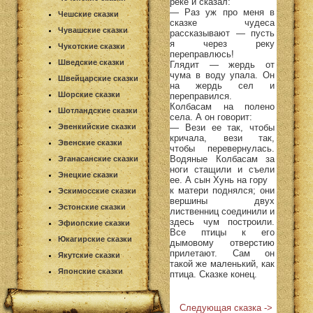
реке и сказал:
— Раз уж про меня в
Чешские сказки
сказке чудеса
Чувашские сказки
рассказывают — пусть
я через реку
Чукотские сказки
переправлюсь!
Шведские сказки
Глядит — жердь от
чума в воду упала. Он
Швейцарские сказки
на жердь сел и
Шорские сказки
переправился.
Колбасам на полено
Шотландские сказки
села. А он говорит:
— Вези ее так, чтобы
Эвенкийские сказки
кричала, вези так,
Эвенские сказки
чтобы перевернулась.
Водяные Колбасам за
Эганасанские сказки
ноги стащили и съели
Энецкие сказки
ее. А сын Хунь на гору
к матери поднялся; они
Эскимосские сказки
вершины двух
Эстонские сказки
лиственниц соединили и
здесь чум построили.
Эфиопские сказки
Все птицы к его
Юкагирские сказки
дымовому отверстию
прилетают. Сам он
Якутские сказки
такой же маленький, как
Японские сказки
птица. Сказке конец.
Следующая сказка ->