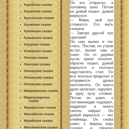
Он его отбросил, а
Корейские сказки
половину взял. Потом
он домой пошел, домой
Корякские сказки
вернулся.
Креольские сказки
— Мама, мой лук
сломался. Его мать
Крымские сказки
сказала:
Кубинские сказки
— Завтра другой лук
сделаем!
Кумыкские сказки
Он чаю выпил и лег
Курдские сказки
спать. Поспав, он утром
встал, выпил чаю и
Кхмерские сказки
ушел. Он от дерева
Лакские сказки
кусок крени отколол,
обратно пошел, домой
Лаосские сказки
вернулся и полозья
Латышские сказки
надставлять стал. Он
все полозья приделал и
Лезгинские сказки
отправился дрова
Литовские сказки
заготовлять. Он много
дров натаскал, нарубил,
Мавриканские сказки
в одну кучу сложил.
Потом он ушел, к
Мадагаскарские
сказки
лиственницам подошел,
надрезал и много
Македонские сказки
смолы набрал. Он
Мансийские сказки
домой вернулся — нет
клейницы. Он снова
Марийские сказки
ушел, с березы кору
Мексиканские сказки
содрал и обратно