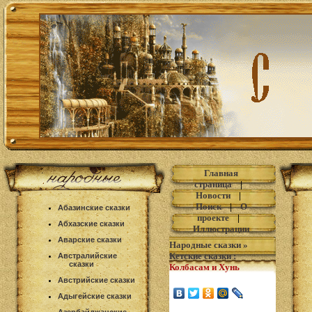
Главная
страница
|
Новости
|
Поиск
|
О
Абазинские сказки
проекте
|
Абхазские сказки
Иллюстрации
Аварские сказки
Народные сказки
»
Кетские сказки
:
Австралийские
сказки
Колбасам и Хунь
Австрийские сказки
Адыгейские сказки