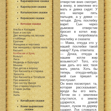
Карачаевские сказки
отверстие вниз смотрит,
а внизу, в землянке его
Карельские сказки
мать и девка сидят. У
Каталонские сказки
его матери пять
пальцев, а у девки —
Керекские сказки
четыре. Дочь похлебку
варит. Сын через
Кетские сказки
дымовое отверстие
Альба и Хосядам
бросил в котел жир.
Брат и сестра
Дочь попробовала
Две женщины на лесном
стойбище
похлебку и сказала:
Ератник
— Мама, откуда это у
Женщина и чертовка
нашей похлебки такой
Как женщина с орлом жила
навар? Хунь ответила:
Каськет
Колбасам и Хунь
— Дочка, откуда в
Кольтут
нашем котле жир
Лиса
возьмется? Того, кто
Медведь и бурундук
нам дать его мог, твоя
Мышка
Про дятла и ворону
мать увела. Хоть бы
Про Каськета и старика
теперь откуда-нибудь
Эрохота
мой сын пришел и
Про Каськета и Тотаболя
послушал.
Про мамонта
Про сестру Вихря
Он вниз посмотрел: та,
Про старика Ыдохота
которая рассказывает,
Старик рыбак
вроде бы его мать.
Хонь
Потом он с землянки
Хыпь
спустился, о землю
Китайские сказки
ударился, домой
пошел, луком по дереву
Коми-зырянские
ударил. Лук сломался.
сказки