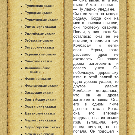
— Она вырастет и нас
съест. А мать говорит:
Тувинские сказки
— Ну ладно, уведи ее.
Турецкие сказки
Сын ее увел на малую
ходьбу. Когда они на
Туркменские сказки
место ночевки пришли,
Удмуртские сказки
они похлебку сварили.
Поели, у них похлебка
Удэгейские сказки
осталась; они ее не
вылили, а налили в пим
Узбекские сказки
Колбасам и легли
Уйгурские сказки
спать. Утром, когда
рассвело, дров не
Украинские сказки
оказалось. Он пошел
Ульчские сказки
дрова заготовлять и
совсем ушел. Он
Филиппинские
сказки
небольшую деревяшку
взял и этой палкой то
Финские сказки
одно дерево ударит, то
другое ударит.
Французские сказки
Колбасам догадалась,
Хакасские сказки
что он не дрова
заготовлять пошел. Она
Хантыйские сказки
его в одном пиме
Хорватские сказки
догонять стала. Когда
она его впереди
Цыганские сказки
увидела, она из земли
Черкесские сказки
гриб вытащила, ему
вслед кинула, но не
Черногорские сказки
попала. Он подошел к
Чеченские сказки