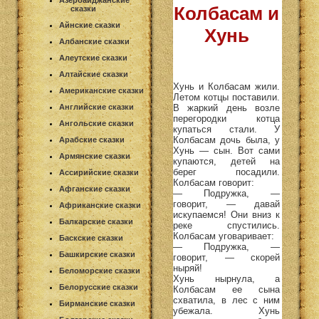
Азербайджанские
Колбасам и
сказки
Айнские сказки
Хунь
Албанские сказки
Алеутские сказки
Алтайские сказки
Хунь и Колбасам жили.
Американские сказки
Летом котцы поставили.
В жаркий день возле
Английские сказки
перегородки котца
Ангольские сказки
купаться стали. У
Колбасам дочь была, у
Арабские сказки
Хунь — сын. Вот сами
Армянские сказки
купаются, детей на
берег посадили.
Ассирийские сказки
Колбасам говорит:
Афганские сказки
— Подружка, —
говорит, — давай
Африканские сказки
искупаемся! Они вниз к
Балкарские сказки
реке спустились.
Колбасам уговаривает:
Баскские сказки
— Подружка, —
Башкирские сказки
говорит, — скорей
ныряй!
Беломорские сказки
Хунь нырнула, а
Белорусские сказки
Колбасам ее сына
схватила, в лес с ним
Бирманские сказки
убежала. Хунь