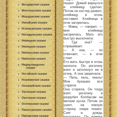
пошел. Домой вернулся
Молдавские сказки
и клейницу сделал.
Потом он костер развел,
Монгольские сказки
клейницу в огонь
Мордовские сказки
поставил. Клейница в
огне загорелась.
Нанайские сказки
— Мама, — говорит, —
Нганасанские сказки
моя клейница
загорелась. Мать его
Негидальские сказки
быстро выскочила:
Немецкие сказки
- Где она? —
спрашивает.
Ненецкие сказки
— А она, — он
Непальские сказки
отвечает, — в огне
стоит.
Нивхские сказки
Его мать быстро в огонь
Нидерландские
залезла. Он рогатину
сказки
взял и затолкнул ее в
огонь. А она закричала:
Ногайские сказки
— Пель, пель, пеель!
Норвежские сказки
Мои букашки все
сгорели.
Океанийские сказки
Она сгорела. Он тогда
Орокские сказки
взял рогатину и
разрубил Колбасам на
Орочские сказки
мелкие куски. Потом он
Осетинские сказки
ушел, на южную
сторону озера пошел.
Пакистанские сказки
Снег и дождь
Папуасские сказки
раздувало. Он вперед