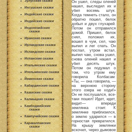
Зулусские сказки
Он ушел, следы оленей
нашел, выследил их и
Ингушские сказки
убил восемь штук.
Индейские сказки
Когда темнеть стало, он
обратно пошел, белок
Индийские сказки
добыл и двух глухарей.
Потом он отправился
Индонезийские
сказки
домой. Пришел, белок
снял, положил их,
Иранские сказки
вошел в чум, сел, чаю
Ирландские сказки
выпил и лег спать. Он
поспал, утром встал,
Исландские сказки
выпил чаю, снова ушел,
Испанские сказки
снова оленей нашел и
убил десять штук.
Итальянские сказки
Потом он подумал о
том, что утром ему
Ительменские сказки
говорила Колбасам:
Йеменские сказки
«Ты, — она говорила, —
на верхнюю сторону
Кабардинские сказки
этого озера не ходи!»
Казахские сказки
Он не послушался, все-
таки пошел! Идет, идет,
Калмыцкие сказки
видит— впереди
Камбоджийские
землянка стоит. К
сказки
землянке приблизился,
о землю ударился — в
Кампучийские сказки
горностая превратился.
Каракалпакские
На крышу землянки
сказки
вскочил, через дымовое