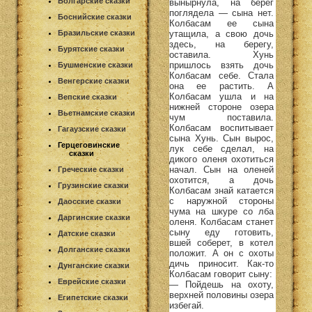
Болгарские сказки
вынырнула, на берег
поглядела — сына нет.
Боснийские сказки
Колбасам ее сына
утащила, а свою дочь
Бразильские сказки
здесь, на берегу,
Бурятские сказки
оставила. Хунь
пришлось взять дочь
Бушменские сказки
Колбасам себе. Стала
Венгерские сказки
она ее растить. А
Колбасам ушла и на
Вепские сказки
нижней стороне озера
Вьетнамские сказки
чум поставила.
Колбасам воспитывает
Гагаузские сказки
сына Хунь. Сын вырос,
Герцеговинские
лук себе сделал, на
сказки
дикого оленя охотиться
начал. Сын на оленей
Греческие сказки
охотится, а дочь
Грузинские сказки
Колбасам знай катается
с наружной стороны
Даосские сказки
чума на шкуре со лба
Даргинские сказки
оленя. Колбасам станет
сыну еду готовить,
Датские сказки
вшей соберет, в котел
Долганские сказки
положит. А он с охоты
дичь приносит. Как-то
Дунганские сказки
Колбасам говорит сыну:
Еврейские сказки
— Пойдешь на охоту,
верхней половины озера
Египетские сказки
избегай.